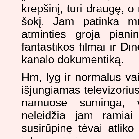
krepšinį, turi draugę, 
šokį. Jam patinka mu
atminties groja pian
fantastikos filmai ir Di
kanalo dokumentiką.
Hm, lyg ir normalus vai
išjungiamas televizorius
namuose suminga, v
neleidžia jam ramiai
susirūpinę tėvai atliko