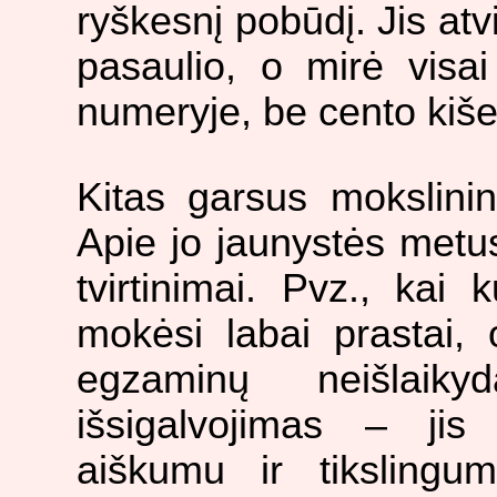
ryškesnį pobūdį. Jis atvi
pasaulio, o mirė visai
numeryje, be cento kiše
Kitas garsus mokslin
Apie jo jaunystės metus
tvirtinimai. Pvz., kai 
mokėsi labai prastai,
egzaminų neišlaiky
išsigalvojimas – jis
aiškumu ir tikslingu