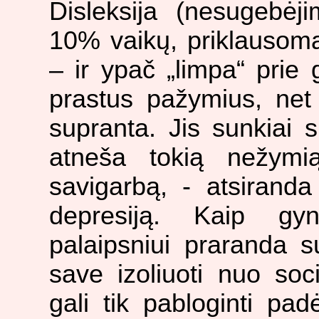
Disleksija (nesugebėj
10% vaikų, priklausoma
– ir ypač „limpa“ prie
prastus pažymius, net 
supranta. Jis sunkiai 
atneša tokią nežym
savigarbą, - atsiranda
depresiją. Kaip gy
palaipsniui praranda 
save izoliuoti nuo soc
gali tik pabloginti pad