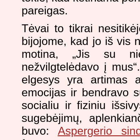
pareigas.
Tėvai to tikrai nesitik
bijojome, kad jo iš vis
motina, „Jis su ni
nežvilgtelėdavo į mus“
elgesys yra artimas a
emocijas ir bendravo su
socialiu ir fiziniu išsi
sugebėjimų, aplenkian
buvo:
Aspergerio sin