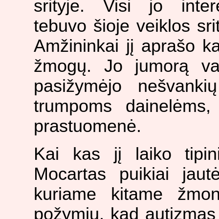
srityje. Visi jo inter
tebuvo šioje veiklos srit
Amžininkai jį aprašo k
žmogų. Jo jumorą vad
pasižymėjo nešvanki
trumpoms dainelėms,
prastuomenė.
Kai kas jį laiko tipi
Mocartas puikiai jaut
kuriame kitame žmon
požymių, kad autizmas 