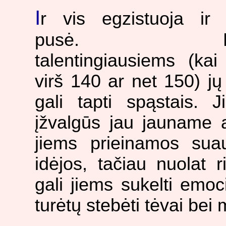
I
r vis egzistuoja ir 
pusė. Pat
talentingiausiems (ka
virš 140 ar net 150) j
gali tapti spąstais. J
įžvalgūs jau jauname 
jiems prieinamos suau
idėjos, tačiau nuolat r
gali jiems sukelti emoc
turėtų stebėti tėvai bei 