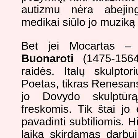
autizmu nėra abejin
medikai siūlo jo muziką n
Bet jei Mocartas – 
Buonaroti
(1475-1564
raidės. Italų skulptori
Poetas, tikras Renesan
jo Dovydo skulptūrą
freskomis. Tik štai jo
pavadinti subtiliomis. H
laiką skirdamas darbui