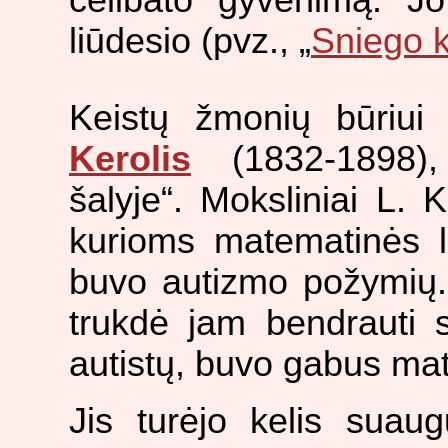
liūdesio (pvz., „
Sniego k
Keistų žmonių būriui
Kerolis
(1832-1898),
šalyje“. Moksliniai L. K
kurioms matematinės l
buvo autizmo požymių. 
trukdė jam bendrauti 
autistų, buvo gabus mat
Jis turėjo kelis suaug