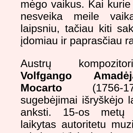
mėgo vaikus. Kai kurie 
nesveika meile vaika
laipsniu, tačiau kiti 
įdomiau ir paprasčiau ra
Austrų kompozitori
Volfgango Amadėj
Mocarto
(1756-17
sugebėjimai išryškėjo l
anksti. 15-os metų 
laikytas autoritetu muz