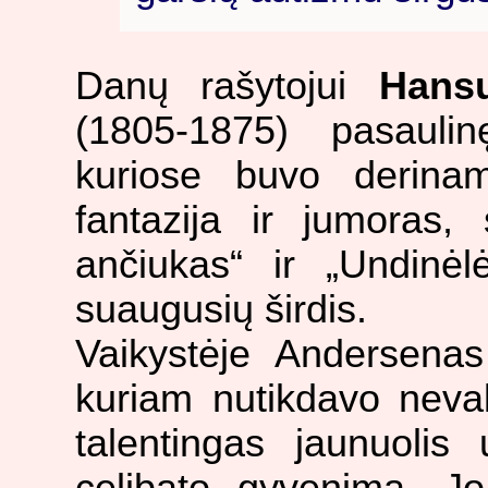
Danų rašytojui
Hansu
(1805-1875) pasauli
kuriose buvo derinam
fantazija ir jumoras, 
ančiukas“ ir „Undinėl
suaugusių širdis.
Vaikystėje Andersena
kuriam nutikdavo neval
talentingas jaunuolis
celibato gyvenimą. Jo 