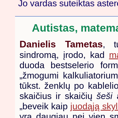
Jo vardas suteiktas aster
Autistas, matema
Danielis Tametas
, t
sindromą, įrodo, kad
m
duoda bestselerio form
„žmogumi kalkuliatoriumi
tūkst. ženklų po kablelio
skaičius ir skaičių
šeši
a
„beveik kaip
juodąją sky
yra daugiau nei vien sm