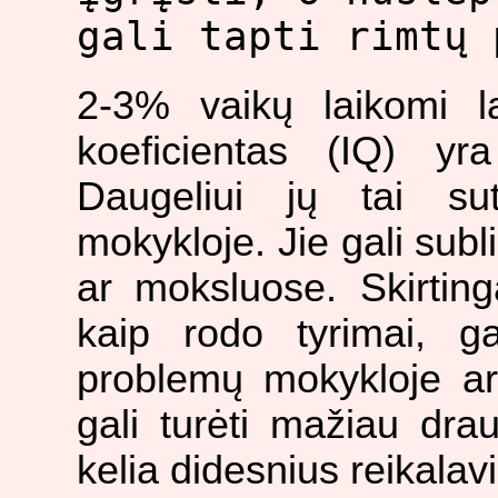
gali tapti rimtų 
2-3% vaikų laikomi la
koeficientas (IQ) y
Daugeliui jų tai s
mokykloje. Jie gali subl
ar moksluose. Skirtinga
kaip rodo tyrimai, g
problemų mokykloje ar
gali turėti mažiau dra
kelia didesnius reikalav