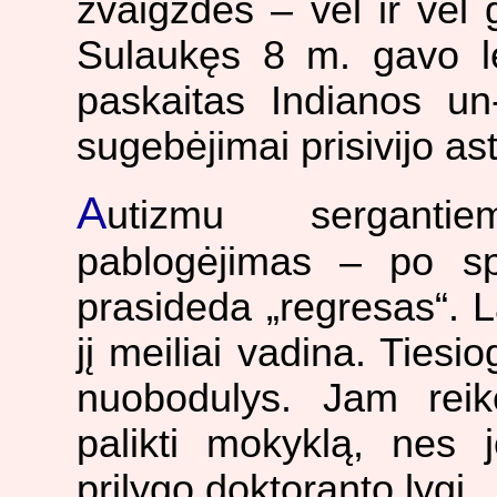
žvaigždes – vėl ir vėl 
Sulaukęs 8 m. gavo le
paskaitas Indianos un
sugebėjimai prisivijo as
A
utizmu sergantie
pablogėjimas – po s
prasideda „regresas“. L
jį meiliai vadina. Ties
nuobodulys. Jam reikė
palikti mokyklą, nes 
prilygo doktoranto lygį.