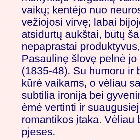
vaikų; kentėjo nuo neuros
vežiojosi virvę; labai bijo
atsidurtų aukštai, būtų š
nepaprastai produktyvus,
Pasaulinę šlovę pelnė jo
(1835-48). Su humoru ir b
kūrė vaikams, o vėliau s
subtilia ironija bei gyven
ėmė vertinti ir suaugusiej
romantikos įtaka. Vėliau 
pjeses.