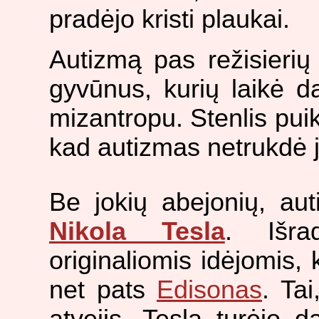
pradėjo kristi plaukai.
Autizmą pas režisierių
gyvūnus, kurių laikė d
mizantropu. Stenlis pui
kad autizmas netrukdė j
Be jokių abejonių, aut
Nikola Tesla
. Išrad
originaliomis idėjomis, 
net pats
Edisonas
. Tai
atvejis. Tesla turėjo d