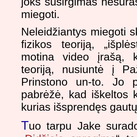
joks susirgimas nesuras
miegoti.
Neleidžiantys miegoti sk
fizikos teoriją, „išpl
motina video įrašą, 
teoriją, nusiuntė į Pa
Prinstono un-to. Jo p
pabrėžė, kad iškeltos k
kurias išsprendęs gaut
T
uo tarpu Jake surado