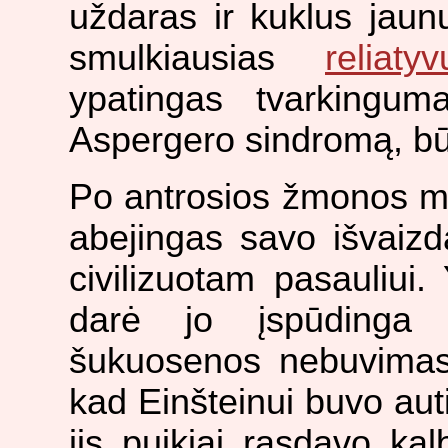
uždaras ir kuklus jaunu
smulkiausias
reliaty
ypatingas tvarkingum
Aspergero sindromą, bū
Po antrosios žmonos m
abejingas savo išvaizd
civilizuotam pasauliui.
darė jo įspūdinga še
šukuosenos nebuvimas.
kad Einšteinui buvo aut
jis puikiai rasdavo ka