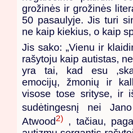
grožinės ir grožinės liter
50 pasaulyje. Jis turi si
ne kaip kiekius, o kaip sp
Jis sako: „Vienu ir klaid
rašytoju kaip autistas, 
yra tai, kad esu ‚ska
emocijų, žmonių ir kal
visose tose srityse, ir 
sudėtingesnį nei Jan
2)
Atwood
, tačiau, paga
autizmu sergantis rašyto