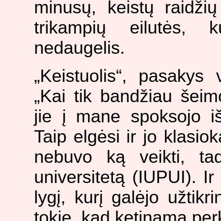
minusų, keistų raidžių
trikampių eilutės, k
nedaugelis.
„Keistuolis“, pasakys v
„Kai tik bandžiau šeim
jie į mane spoksojo iš
Taip elgėsi ir jo klasi
nebuvo ką veikti, ta
universitetą (IUPUI). Ir 
lygį, kurį galėjo užtikr
tokie, kad ketinama perk