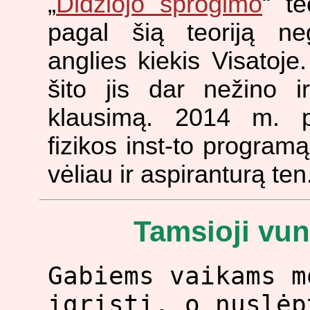
„
Didžiojo sprogimo
“ te
pagal šią teoriją neg
anglies kiekis Visatoje
šito jis dar nežino 
klausimą. 2014 m. p
fizikos inst-to progra
vėliau ir aspiranturą ten
Tamsioji vu
Gabiems vaikams m
įgrįsti, o nuslėp