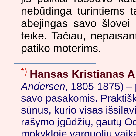
nebūdinga turintiems t
abejingas savo šlovei 
teikė. Tačiau, nepaisan
patiko moterims.
*)
Hansas Kristianas 
Andersen
, 1805-1875) – 
savo pasakomis. Praktišk
sūnus, kurio visas išsila
rašymo įgūdžių, gautų O
mokykloje varguolių vaik