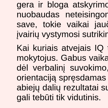
gera ir bloga atskyrim
nuobaudas neteisingom
save, tokie vaikai ja
įvairių vystymosi sutrik
Kai kuriais atvejais IQ t
mokytojus. Gabus vaika
dėl verbalinį suvokimo
orientaciją spręsdamas 
abiejų dalių rezultatai
gali tebūti tik vidutinis.