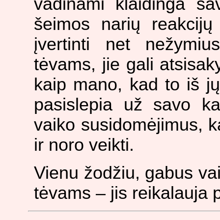
vadinami klaidinga sav
šeimos narių reakcijų s
įvertinti net nežymiu
tėvams, jie gali atsisaky
kaip mano, kad to iš jų t
pasislepia už savo ka
vaiko susidomėjimus, k
ir noro veikti.
Vienu žodžiu, gabus va
tėvams – jis reikalauja