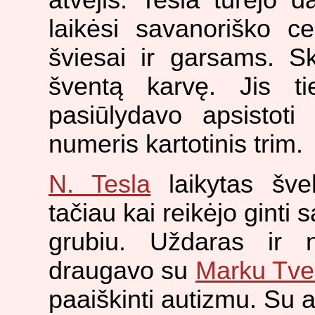
laikėsi savanoriško ce
šviesai ir garsams. Ska
šventą karvę. Jis ti
pasiūlydavo apsistoti
numeris kartotinis trim.
N. Tesla
laikytas šve
tačiau kai reikėjo ginti 
grubiu. Uždaras ir ne
draugavo su
Marku Tv
paaiškinti autizmu. Su 