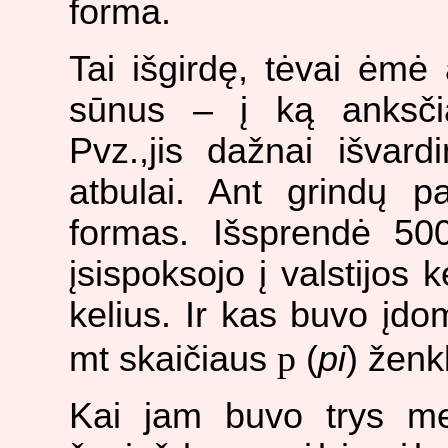
forma.
Tai išgirdę, tėvai ėmė 
sūnus – į ką anksči
Pvz.,jis dažnai išvar
atbulai. Ant grindų p
formas. Išsprendė 500
įsispoksojo į valstijos 
kelius. Ir kas buvo įdom
p
mt skaičiaus
(
pi
) ženk
Kai jam buvo trys met