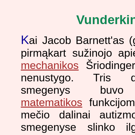
Vunderkin
K
ai Jacob Barnett'as 
pirmąkart sužinojo ap
mechanikos
Šriodingeri
nenustygo. Tris 
smegenys buvo 
matematikos
funkcijom
mečio dalinai autizm
smegenyse slinko ilg