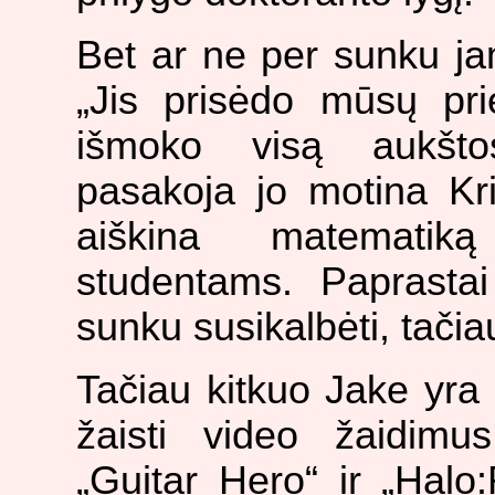
Bet ar ne per sunku ja
„Jis prisėdo mūsų pri
išmoko visą aukšto
pasakoja jo motina Kri
aiškina matematiką
studentams. Paprasta
sunku susikalbėti, tačia
Tačiau kitkuo Jake yra
žaisti video žaidimu
„Guitar Hero“ ir „Halo