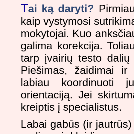
T
ai ką daryti?
Pirmiaus
kaip vystymosi sutrikimą,
mokytojai. Kuo anksčia
galima korekcija. Toliau
tarp įvairių testo dalių
Piešimas, žaidimai ir 
labiau koordinuoti j
orientaciją. Jei skirtu
kreiptis į specialistus.
Labai gabūs (ir jautrūs) 