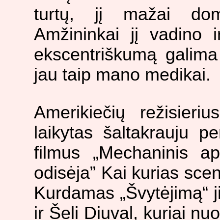
turtų, jį mažai dom
Amžininkai jį vadino i
ekscentriškumą galima 
jau taip mano medikai.
Amerikiečių režisieri
laikytas šaltakrauju pe
filmus „Mechaninis ap
odisėja” Kai kurias scen
Kurdamas „Švytėjimą“ j
ir Šeli Diuval, kuriai nu