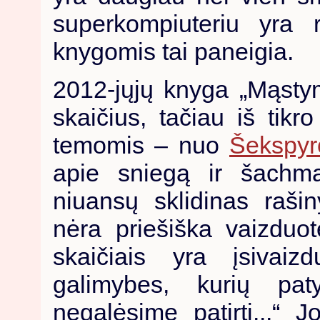
superkompiuteriu yra r
knygomis tai paneigia.
2012-jųjų knyga „Mąstym
skaičius, tačiau iš tikro
temomis – nuo
Šekspyr
apie sniegą ir šachma
niuansų sklidinas raši
nėra priešiška vaizduote
skaičiais yra įsivaiz
galimybes, kurių pa
negalėsime patirti...“