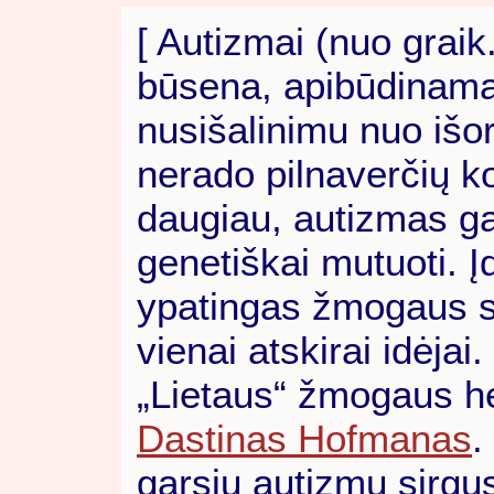
[ Autizmai (nuo graik
būsena, apibūdinama 
nusišalinimu nuo išor
nerado pilnaverčių k
daugiau, autizmas gal
genetiškai mutuoti. 
ypatingas žmogaus s
vienai atskirai idėja
„Lietaus“ žmogaus her
Dastinas Hofmanas
.
garsių autizmu sirgu