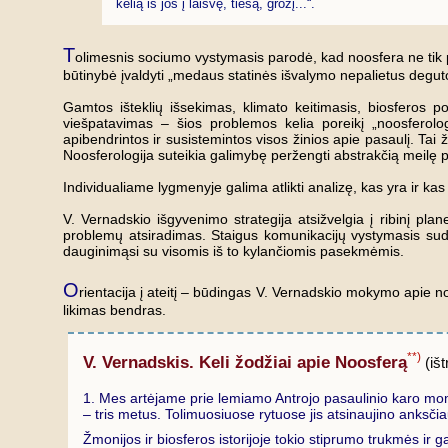
kelią iš jos į laisvę, tiesą, grožį...“.
T
olimesnis sociumo vystymasis parodė, kad noosfera ne tik pro
būtinybė įvaldyti „medaus statinės išvalymo nepalietus degu
Gamtos išteklių išsekimas, klimato keitimasis, biosferos pok
viešpatavimas – šios problemos kelia poreikį „noosferologi
apibendrintos ir susistemintos visos žinios apie pasaulį. Tai ž
Noosferologija suteikia galimybę peržengti abstrakčią meilę
Individualiame lygmenyje galima atlikti analizę, kas yra ir kas
V. Vernadskio išgyvenimo strategija atsižvelgia į ribinį p
problemų atsiradimas. Staigus komunikacijų vystymasis sudaro
dauginimąsi su visomis iš to kylančiomis pasekmėmis.
O
rientacija į ateitį – būdingas V. Vernadskio mokymo apie n
likimas bendras.
**)
V. Vernadskis. Keli žodžiai apie Noosferą
(išt
1. Mes artėjame prie lemiamo Antrojo pasaulinio karo mom
– tris metus. Tolimuosiuose rytuose jis atsinaujino anksčiau
Žmonijos ir biosferos istorijoje tokio stiprumo trukmės ir 