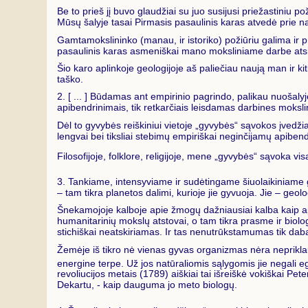
Be to prieš jį buvo glaudžiai su juo susijusi priežastiniu 
Mūsų šalyje tasai Pirmasis pasaulinis karas atvedė prie nau
Gamtamokslininko (manau, ir istoriko) požiūriu galima ir pr
pasaulinis karas asmeniškai mano moksliniame darbe ats
Šio karo aplinkoje geologijoje aš paliečiau naują man ir k
taško.
2. [ ... ] Būdamas ant empirinio pagrindo, palikau nuošalyje, 
apibendrinimais, tik retkarčiais leisdamas darbines moksline
Dėl to gyvybės reiškiniui vietoje „gyvybės“ sąvokos įvedžia
lengvai bei tiksliai stebimų empiriškai neginčijamų apiben
Filosofijoje, folklore, religijoje, mene „gyvybės“ sąvoka vi
3. Tankiame, intensyviame ir sudėtingame šiuolaikiniame gy
– tam tikra planetos dalimi, kurioje jie gyvuoja. Jie – geol
Šnekamojoje kalboje apie žmogų dažniausiai kalba kaip apie 
humanitarinių mokslų atstovai, o tam tikra prasme ir biolo
stichiškai neatskiriamas. Ir tas nenutrūkstamumas tik daba
Žemėje iš tikro nė vienas gyvas organizmas nėra nepriklau
energine terpe. Už jos natūraliomis sąlygomis jie negali 
revoliucijos metais (1789) aiškiai tai išreiškė vokiškai Pe
Dekartu, - kaip dauguma jo meto biologų.