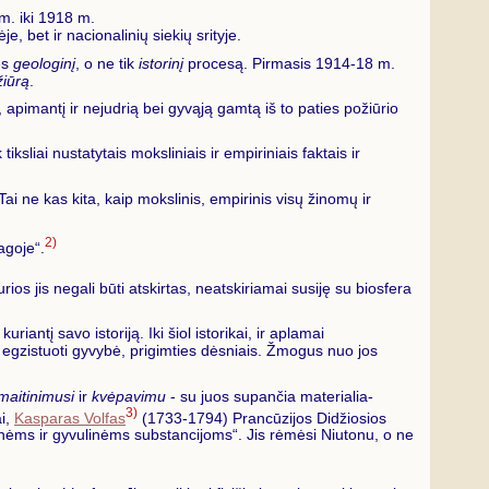
 m. iki 1918 m.
e, bet ir nacionalinių siekių srityje.
ės
geologinį
, o ne tik
istorinį
procesą. Pirmasis 1914-18 m.
žiūrą
.
apimantį ir nejudrią bei gyvąją gamtą iš to paties požiūrio
iksliai nustatytais moksliniais ir empiriniais faktais ir
 Tai ne kas kita, kaip mokslinis, empirinis visų žinomų ir
2)
agoje“.
s jis negali būti atskirtas, neatskiriamai susiję su biosfera
ntį savo istoriją. Iki šiol istorikai, ir aplamai
i egzistuoti gyvybė, prigimties dėsniais. Žmogus nuo jos
maitinimusi
ir
kvėpavimu
- su juos supančia materialia-
3)
ai,
Kasparas Volfas
(1733-1794) Prancūzijos Didžiosios
alinėms ir gyvulinėms substancijoms“. Jis rėmėsi Niutonu, o ne