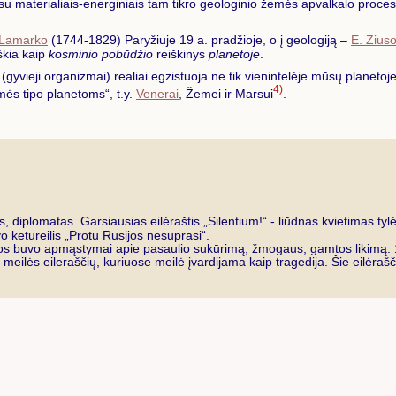
 su materialiais-energiniais tam tikro geologinio žemės apvalkalo proces
Lamarko
(1744-1829) Paryžiuje 19 a. pradžioje, o į geologiją –
E. Zius
škia kaip
kosminio pobūdžio
reiškinys
planetoje
.
yvieji organizmai) realiai egzistuoja ne tik vienintelėje mūsų planetoje
4)
ės tipo planetoms“, t.y.
Venerai
, Žemei ir Marsui
.
, diplomatas. Garsiausias eilėraštis „Silentium!“ - liūdnas kvietimas t
o ketureilis „Protu Rusijos nesuprasi“.
emos buvo apmąstymai apie pasaulio sukūrimą, žmogaus, gamtos likimą. 18
ilės eileraščių, kuriuose meilė įvardijama kaip tragedija. Šie eilėrašči