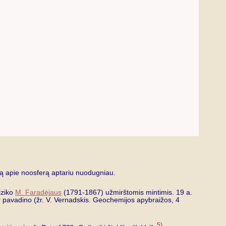
mą apie noosferą aptariu nuodugniau.
iziko
M. Faradėjaus
(1791-1867) užmirštomis mintimis. 19 a.
 ir pavadino (žr. V. Vernadskis. Geochemijos apybraižos, 4
5)