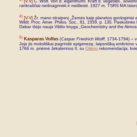
[V.V]
C. Wolf. Von d. eigenthuml. Kraft d. vegetabl., sowohl a
rankraščiai neišnagrinėti ir neišleisti. 1927 m. TSRS MA Istorij
4)
[V.V]
Žr. mano straipsnį „Žemės kaip planetos geologiniai ap
Wildt. Proc. Amer. Philos. Soc., 81, 1939, p. 135. Paskutinės 
Dabar išėjo nauja Vildto knyga „Geochemistry and the Atmos
5)
Kasparas Volfas
(
Caspar Friedrich Wolff
, 1734-1794) – v
Joje jis moksliškai pagrindė epigenezę, laipsnišką embriono vy
1766 m. priėmė Jekaterinos II, su
Oilerio
rekomendacija, kviet