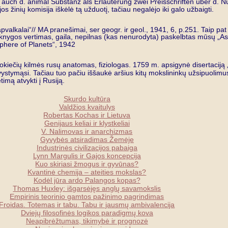
uch d. animal Substanz als Erlauterung zwei Preisschriften uber d. Nutrit
os žinių komisija iškėlė tą užduotį, tačiau negalėjo iki galo užbaigti.
valkalai“// MA pranešimai, ser geogr. ir geol., 1941, 6, p.251. Taip pat
knygos vertimas, gaila, nepilnas (kas nenurodyta) paskelbtas mūsų „Astron
phere of Planets“, 1942
okiečių kilmės rusų anatomas, fiziologas. 1759 m. apsigynė disertaciją „
stymąsi. Tačiau tuo pačiu iššaukė aršius kitų mokslininkų užsipuolimus. O
imą atvykti į Rusiją.
Skurdo kultūra
Valdžios kvaitulys
Robertas Kochas ir Lietuva
Genijaus keliai ir klystkeliai
V. Nalimovas ir anarchizmas
Gyvybės atsiradimas Žemėje
Industrinės civilizacijos pabaiga
Lynn Margulis ir Gajos koncepcija
Kuo skiriasi žmogus ir gyvūnas?
Kvantinė chemija – ateities mokslas?
Kodėl jūra ardo Palangos kopas?
Thomas Huxley: išgarsėjęs anglų savamokslis
Empirinis teorinio gamtos pažinimo pagrindimas
Froidas. Totemas ir tabu. Tabu ir jausmų ambivalencija
Dviejų filosofinės logikos paradigmų kova
Neapibrėžtumas, tikimybė ir prognozė