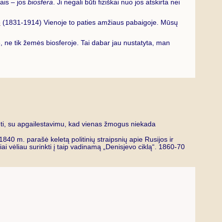
ais – jos
biosfera
. Ji negali būti fiziškai nuo jos atskirta nei
o
(1831-1914) Vienoje to paties amžiaus pabaigoje. Mūsų
, ne tik žemės biosferoje. Tai dabar jau nustatyta, man
ylėti, su apgailestavimu, kad vienas žmogus niekada
40 m. parašė keletą politinių straipsnių apie Rusijos ir
ai vėliau surinkti į taip vadinamą „Denisjevo ciklą“. 1860-70