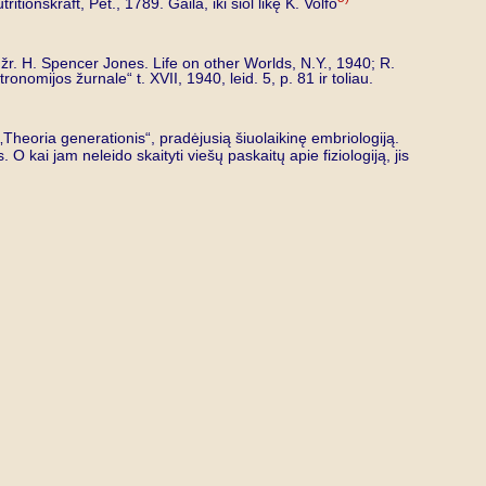
ionskraft, Pet., 1789. Gaila, iki šiol likę K. Volfo
 žr. H. Spencer Jones. Life on other Worlds, N.Y., 1940; R.
omijos žurnale“ t. XVII, 1940, leid. 5, p. 81 ir toliau.
Theoria generationis“, pradėjusią šiuolaikinę embriologiją.
 kai jam neleido skaityti viešų paskaitų apie fiziologiją, jis