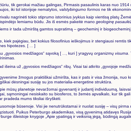
požiūriu, tik gerokai mažiau galingas, Pirmasis pasaulinis karas nuo 1914
jos, iki tol istorijoje nematytos,
valstybingumo formos
ne tik ekonominėj
ivalu nagrinėti tokio stiprumo istorinius įvykius kaip vientisą platų Žem
ispindėjo lemiamu būdu. Jis iš esmės pakeitė mano
geologinę pasaulė
itiems ir tada užmirštą gamtos supratimą – geocheminį ir biogeocheminį, 
kiek pajėgiau, bet kokius filosofinius ieškojimus ir stengiausi remtis tik t
s hipotezes. [ ... ]
u „gyvosios medžiagos“ sąvoką [ ..., kuri ] yra
gyvų organizmų visuma
.
drinimas.
sad išeina už „gyvosios medžiagos“ ribų. Visai tai atkrito „gyvojoje medži
venime žmogus praktiškai užmiršta, kas ir pats ir visa žmonija, nuo kurio
ogiškai dėsningai susiję su jos materialia-energetine struktūra.
mūsų planetoje nevaržomai gyvenantį ir judantį individuumą, laisvai kuria
gai, sąmoningai nesiskaito su biosferos, to žemės apvalkalo, kur tik gal
r pradeda mums tiksliai išryškėti.
somoje būsenoje. Visi jie nenutrūkstamai ir nuolat susiję – visų pirma
egzistuoti. Puikus Peterburgo akademikas, visą gyvenimą atidavęs Rusij
terburge išleistoje knygoje „Apie ypatingą ir veiksnią jėgą, būdingą aug