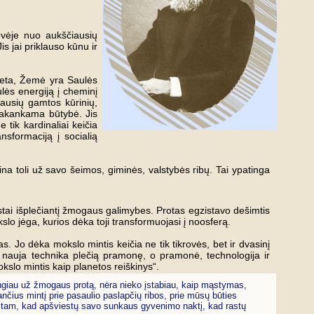
ovėje nuo aukščiausių
Jis jai priklauso kūnu ir
neta, Žemė yra Saulės
lės energiją į cheminį
iausių gamtos kūrinių,
pakankama būtybė. Jis
tik kardinaliai keičia
sformaciją į socialią
na toli už savo šeimos, giminės, valstybės ribų. Tai ypatinga
rastai išplečiantį žmogaus galimybes. Protas egzistavo dešimtis
lo jėga, kurios dėka toji transformuojasi į noosferą.
as. Jo dėka mokslo mintis keičia ne tik tikrovės, bet ir dvasinį
ama nauja technika plečią pramonę, o pramonė, technologija ir
kslo mintis kaip planetos reiškinys“.
ingiau už žmogaus protą, nėra nieko įstabiau, kaip mąstymas,
ančius mintį prie pasaulio paslapčių ribos, prie mūsų būties
ė tam, kad apšviestų savo sunkaus gyvenimo naktį, kad rastų