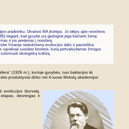
ijos pradininku; Ukrainos MA įkūrėjas. Jo idėjos apie noosferos
85) teigiant, kad gyvybė yra geologinė jėga keičianti žemę.
ymas ir jos perėjimas į noosferą.
bė Visatoje neatskiriama evoliucijos dalis ir pasireiškia
os sąveikoje susidaro biosfera, kurią pertvarkydamas žmogus
 suformuoti ekologišką kultūrą.
osfera“ (1926 m.), kurioje gyvybės, nuo bakterijos iki
adskis produktyviai dirbo net 4-iuose Mokslų akademijos
 evoliucijos šturvalą.
 etapas, dėsningas ir