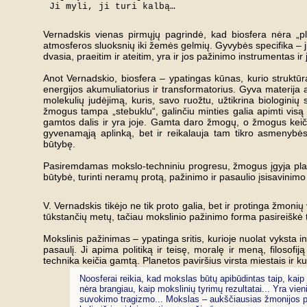
Vernadskis vienas pirmųjų pagrindė, kad biosfera nėra „p
atmosferos sluoksnių iki žemės gelmių. Gyvybės specifika – 
dvasia, praeitim ir ateitim, yra ir jos pažinimo instrumentas i
Anot Vernadskio, biosfera – ypatingas kūnas, kurio strukt
energijos akumuliatorius ir transformatorius. Gyva materija 
molekulių judėjimą, kuris, savo ruožtu, užtikrina biologini
žmogus tampa „stebuklu“, galinčiu minties galia apimti vi
gamtos dalis ir yra joje. Gamta daro žmogų, o žmogus keiči
gyvenamąją aplinką, bet ir reikalauja tam tikro asmenybės
būtybę.
Pasiremdamas mokslo-techniniu progresu, žmogus įgyja planeto
būtybė, turinti neramų protą, pažinimo ir pasaulio įsisavinimo t
V. Vernadskis tikėjo ne tik proto galia, bet ir protinga žmoni
tūkstančių metų, tačiau mokslinio pažinimo forma pasireiškė t
Mokslinis pažinimas – ypatinga sritis, kurioje nuolat vyksta in
pasaulį. Ji apima politiką ir teisę, moralę ir meną, filosof
technika keičia gamtą. Planetos paviršius virsta miestais ir 
Noosferai reikia, kad mokslas būtų apibūdintas taip, kaip
nėra brangiau, kaip mokslinių tyrimų rezultatai... Yra vie
suvokimo tragizmo... Mokslas – aukščiausias žmonijos pr