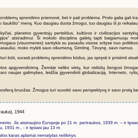
blemų sprendimo priemonė, bet ir pati problema. Proto galia gali transfo
to šaukšto“ meną. Kuo daugiau duota žmogui, tuo daugiau iš jo reikala
yčiai, planetos gyventojų perteklius, kultūros ir civilizacijos santy
jos“ atsiradimui. Ši mokslo disciplina galėtų tapti baigiamuoju mok
mogaus (visuomenės) santykis su pasauliu visose srityse nuo politikos iki 
 pasauliui, moko mylėti savo oikumeną, Gimtinę, Tėvynę, savo namus.
 turi būti, surasti problemų sprendimo būdus, jas spręsti ir prisiimti ats
lanetos apgyvendinimą. Žemėje neliko vietų, kur nebūtų žengusi žmogau
 naujas galimybes, leidžia įgyvendinti globalizaciją. Interneto, ryši
oosferą bruožas. Žmogus turi suvokti savo perspektyvą ir savo protą bei
rauka), 1944
ento. Jis atsinaujino Europoje po 21 m. pertraukos, 1939 m. – ir tęsi
, 1931 m., - ir tęsiasi jau 13 m.
galios karas aplamai
nematytas reiškinys
.