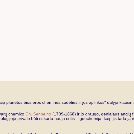
 planetos biosferos cheminės sudėties ir jos aplinkos“ dalyje klausi
avarų chemiko
Ch. Šenbeino
(1799-1868) ir jo draugo, genialaus anglų f
ogijoje privalo būti sukurta nauja sritis – geochemija, kaip jis tada ją