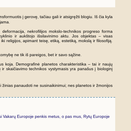
rmuotis į gerovę, tačiau gali ir atsigręžti blogiu. Iš čia kyla
ujama.
kių deformacija, nekrofilijos mokslo-technikos progreso forma
yklinio ir aukštojo išsilavinimo aktu. Jos objektas – visas
religijos, apimant teisę, etiką, estetiką, mokslą ir filosofiją.
akomybę ne tik iš pareigos, bet ir savo sąžine.
s koja. Demografinė planetos charakteristika – tai ir naujų
ų ir skaičiavimo technikos vystymasis yra panašus į biologinį
 žinias panaudoti ne susinaikinimui; nes planetos ir žmonijos
asi Vakarų Europoje penkis metus, o pas mus, Rytų Europoje