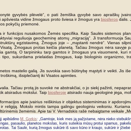
lonytė gyvybės plėvelė“, o pati žemiška gyvybė savo apraiškų įvair
ji apšviesta vidine žmogaus proto šviesa ir žmogus yra
biosferos
dalis. 
r jos pokyčių priemonė.
ūra ir funkcijos nusakomos Žemės specifika. Kaip Saulės sistemos pla
aktyviai reguliuoja geocheminę atomų „migraciją“. Ji transformuoja Sau
ų struktūrų egzistavimą. Žmogus joje – „mąstanti nendrė“. Vienas silpn
są Visatą. Žmogaus protas keičia planetą. Tačiau žmogus nėra savyje 
a gamtą. O tarpininku tarp gamtos ir žmogaus yra visuomenė, kuri ne 
 tipo, sukurdama prielaidas žmogaus, kaip biologinio organizmo, tran
s mastelio galią. Jis suvokia savo būtinybę mąstyti ir veikti. Jis išei
roškimą, išsiplečiantį iki Visatos apimties.
ų valia. Tačiau protą jis suvokė ne abstrakčiai, o jo siekį pažinti, nepap
ik atsiradus mokslui. Taip
biosferoje
atsirado nauja geologinė jėga, moks
formacijos apie įvairius reiškinius ir objektus sisteminimas ir apdorojim
iją ir religiją. Mokslo mintis tampa galingu geologiniu veiksniu. Kuri
kultūrinėmis žemėmis. Apie tai V. Vernadskis rašė nebaigtame veikale „Mo
 jį apibūdino
M. Gorkis
: „Gamtoje, kiek mes ją pažįstame, nėra nieko stebukl
ningas, pasaulio, planetos mokslas, kuris suteikia mūsų protui sparnus, pakeli
otas. Tai Saulė, kurią žmogus sukūrė iš savo kūno ir kraujo, sukūrė ir įžieb