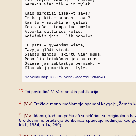
Gėrėkis vien tik – ir tylėk.

Kaip širdžiai išsakyt save?

Ir kaip kitam suprast tave?

Kas tu – suvokti ar galiu?

Kas vieša – tampa tuoj melu.

Atverki šaltinius kelis,

Gaivinkis jais – lik nebylys.

Tu pats – gyvenimo vieta,

Tavyje glūdi visata

Slaptų minčių, skirtų vien mums;

Pasaulio triukšmas jas sudrums,

Šviesa jas išblaškys perniek, –

Klausyk jų muzikos – tylėk!..

Ne vėliau kaip 1830 m.; vertė 
Robertas Keturakis
**)
Tai paskutinė V. Vernadskio publikacija.
1)
[V.V]
Trečioje mano ruošiamoje spaudai knygoje „Žemės kaip
2)
[V.V]
Įdomu, kad tuo pačiu aš susidūriau su originalaus b
5-o dešimtm. pradžioje Šenbeinas spaudoje įrodinėjo, kad geol
leid., 1934, p.14, 290).
3)