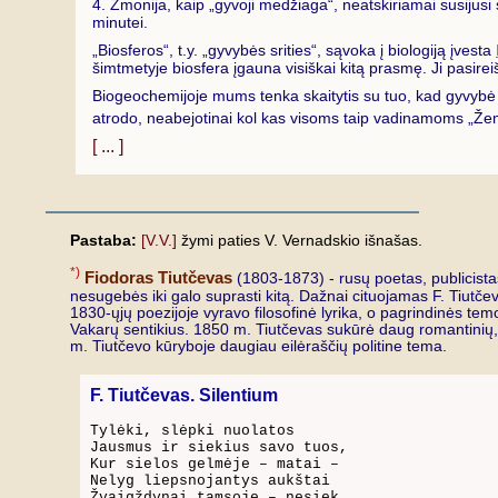
4. Žmonija, kaip „gyvoji medžiaga“, neatskiriamai susijusi
minutei.
„Biosferos“, t.y. „gyvybės srities“, sąvoka į biologiją įvesta
šimtmetyje biosfera įgauna visiškai kitą prasmę. Ji pasirei
Biogeochemijoje mums tenka skaitytis su tuo, kad gyvybė (g
atrodo, neabejotinai kol kas visoms taip vadinamoms „Žem
[ ... ]
Pastaba:
[V.V.]
žymi paties V. Vernadskio išnašas.
*)
Fiodoras Tiutčevas
(1803-1873) - rusų poetas, publicistas
nesugebės iki galo suprasti kitą. Dažnai cituojamas F. Tiutčev
1830-ųjų poezijoje vyravo filosofinė lyrika, o pagrindinės t
Vakarų sentikius. 1850 m. Tiutčevas sukūrė daug romantinių, me
m. Tiutčevo kūryboje daugiau eilėraščių politine tema.
F. Tiutčevas. Silentium
Tylėki, slėpki nuolatos

Jausmus ir siekius savo tuos,

Kur sielos gelmėje – matai –

Nelyg liepsnojantys aukštai

Žvaigždynai tamsoje – nesiek,
