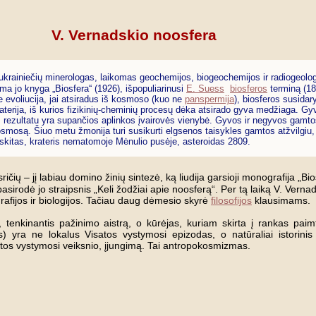
V. Vernadskio noosfera
ukrainiečių minerologas, laikomas geochemijos, biogeochemijos ir radiogeolog
oma jo knyga „Biosfera“ (1926), išpopuliarinusi
E. Suess
biosferos
terminą (18
 evoliucija, jai atsiradus iš kosmoso (kuo ne
panspermija
), biosferos susidar
erija, iš kurios fizikinių-cheminių procesų dėka atsirado gyva medžiaga. Gyvy
s rezultatu yra supančios aplinkos įvairovės vienybė. Gyvos ir negyvos gamt
smosą. Šiuo metu žmonija turi susikurti elgsenos taisykles gamtos atžvilgiu,
adskitas, krateris nematomoje Mėnulio pusėje, asteroidas 2809.
ičių – jį labiau domino žinių sintezė, ką liudija garsioji monografija „Bi
sirodė jo straipsnis „Keli žodžiai apie noosferą“. Per tą laiką V. Vern
rafijos ir biologijos. Tačiau daug dėmesio skyrė
filosofijos
klausimams.
enkinantis pažinimo aistrą, o kūrėjas, kuriam skirta į rankas paimti
) yra ne lokalus Visatos vystymosi epizodas, o natūraliai istorinis
tos vystymosi veiksnio, įjungimą. Tai antropokosmizmas.