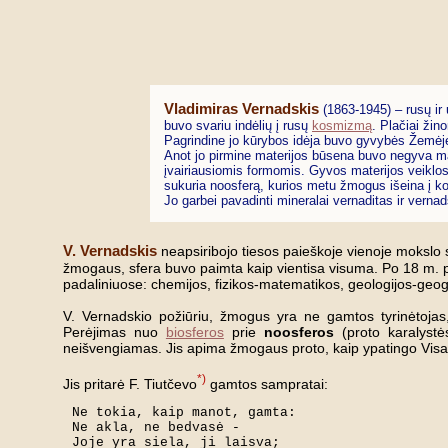
Vladimiras Vernadskis
(1863-1945) – rusų ir 
buvo svariu indėlių į rusų
kosmizmą
. Plačiai žin
Pagrindine jo kūrybos idėja buvo gyvybės Žemėje
Anot jo pirmine materijos būsena buvo negyva mat
įvairiausiomis formomis. Gyvos materijos veiklo
sukuria noosferą, kurios metu žmogus išeina į ko
Jo garbei pavadinti mineralai vernaditas ir vern
V. Vernadskis
neapsiribojo tiesos paieškoje vienoje mokslo sr
žmogaus, sfera buvo paimta kaip vientisa visuma. Po 18 m. pa
padaliniuose: chemijos, fizikos-matematikos, geologijos-geog
V. Vernadskio požiūriu, žmogus yra ne gamtos tyrinėtojas, t
Perėjimas nuo
biosferos
prie
noosferos
(proto karalystės
neišvengiamas. Jis apima žmogaus proto, kaip ypatingo Visa
*)
Jis pritarė F. Tiutčevo
gamtos sampratai:
Ne tokia, kaip manot, gamta:

Ne akla, ne bedvasė -

Joje yra siela, ji laisva;
