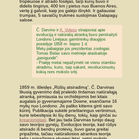
tropikuose ir atrado fosilijas, tarp kurių buvo ir
didelis tinginys, 400 km į pietus nuo Buenos Aires,
vertę jį galvoti, kaip jos galėjo išnykti. Ir galiausiai
trumpas, 5 savaičių trukmės sustojimas Galapagų
salose.
Č. Darvino ir
A. Voleso
straipsniai apie
evoliuciją ir natūralią atranką buvo perskaityti
Londono Linėjaus gamtininkų draugijos
posėdyje 1858 m. liepos 1 d.
Metų pabaigoje jos prezidentas zoologas
Tomas Belas savo metinėje ataskaitoje
„pasiguodė“:
- Praėję metai nepažymėti nė vienu stambiu
atradimu, kuris, taip sakant, revoliucionuotų
kokią nors mokslo sritį.
1859 m. išleidęs „Rūšių atsiradimą“, Č. Darvinas
likusią gyvenimo dalį praleido tirdamas natūraliąją
atranką, pirmiausia su orchidėjomis bei kitais
augalais jo gyvenamajame Downe, esančiame 16
mylių nuo Londono. Jis paliko kitiems ginti savo
kūrinį. Publikacija sukėlė prieštaringus vertinimus,
kurie tebesitęsia iki šių dienų, tokių, kaip ginčai su
kreacionistais
. Bet jau tada Darvinas turėjo daug
savo teorijos gynėjų. Evoliucijos teorija, kad rūšys
atsirado iš bendrų protėvių, buvo gana greitai
pripažinta, tačiau natūraliosios atrankos teorija
kelią į pripažinimą skynėsi lėtai, netgi mokslo