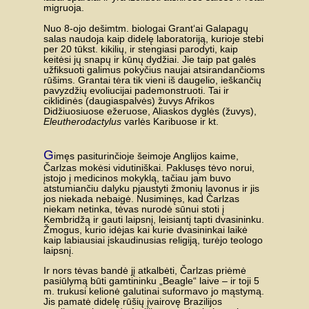
migruoja.
Nuo 8-ojo dešimtm. biologai Grant‘ai Galapagų
salas naudoja kaip didelę laboratoriją, kurioje stebi
per 20 tūkst. kikilių, ir stengiasi parodyti, kaip
keitėsi jų snapų ir kūnų dydžiai. Jie taip pat galės
užfiksuoti galimus pokyčius naujai atsirandančioms
rūšims. Grantai tėra tik vieni iš daugelio, ieškančių
pavyzdžių evoliucijai pademonstruoti. Tai ir
ciklidinės (daugiaspalvės) žuvys Afrikos
Didžiuosiuose ežeruose, Aliaskos dyglės (žuvys),
Eleutherodactylus
varlės Karibuose ir kt.
G
imęs pasiturinčioje šeimoje Anglijos kaime,
Čarlzas mokėsi vidutiniškai. Paklusęs tėvo norui,
įstojo į medicinos mokyklą, tačiau jam buvo
atstumiančiu dalyku pjaustyti žmonių lavonus ir jis
jos niekada nebaigė. Nusiminęs, kad Čarlzas
niekam netinka, tėvas nurodė sūnui stoti į
Kembridžą ir gauti laipsnį, leisiantį tapti dvasininku.
Žmogus, kurio idėjas kai kurie dvasininkai laikė
kaip labiausiai įskaudinusias religiją, turėjo teologo
laipsnį.
Ir nors tėvas bandė jį atkalbėti, Čarlzas priėmė
pasiūlymą būti gamtininku „Beagle“ laive – ir toji 5
m. trukusi kelionė galutinai suformavo jo mąstymą.
Jis pamatė didelę rūšių įvairovę Brazilijos