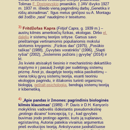
Tolimas
F. Dostojevskio
proanūkis. Į JAV išvyko 1927
m. 1937 m. išleido vieną pagrindinių darbų „Genetika ir
rūšių atsiradimas“. Ilgus metus ginčijosi su A. Montagu
dėl žodžio „rasė“ naudojimo ir teisėtumo.
3)
Fritdžofas Kapra
(
Fritjof Capra
, g. 1939 m.) –
austrų kilmės amerikiečių fizikas, ekologas. Dirbo
el.
dalelių
ir sistemų teorijos srityse. Garsus savo
prieštaringai vertinamomis populiariomis mokslui
skirtomis knygomis: „Fizikos dao“ (1975), „Posūkio
taškas“ (1988), „Gyvybės voratinklis“ (1996), „Slapti
ryšiai“ (2002), „Sisteminis požiūris į gyvybę“ (2014) ir
kt.
Jis kvietė atsisakyti tiesinio ir mechanistinio dekartiško
mąstymo ir į pasaulį žvelgti per sudėtingų sistemų
prizmę. Anot jo, daugelyje teorijų reikia pasikeitimų –
viena tokių gyvų sistemų teorija, esanti teoriniu
ekologijos pagrindu, ir ištakomis turiinti organizmų
biologiją,
geštalt-psichologiją
, bendrąją sistemų teoriją
ir kibernetiką.
4)
„
Apie pandas ir žmones: pagrindinis biologinės
kilmės klausimas
“ (1989) - P. Davis ir D.H. Kenyon'o
mokyklinis vadovėlis išdėstantis pseudomokslinę
„protingo dizaino“ koncepciją, t.y., kad gyvybės
buvimas įrodo protingo agento, kuris ją suplanavo,
egzistavimą. Autoriai pateikia vivairius argumentus
prieš evoliucijos teoriją. Ankstyvuose juodraščiuose