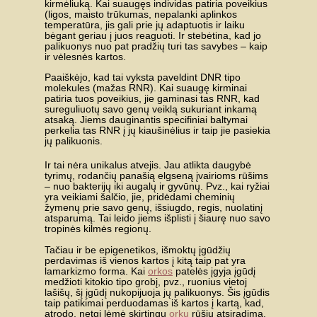
kirmėliuką. Kai suaugęs individas patiria poveikius
(ligos, maisto trūkumas, nepalanki aplinkos
temperatūra, jis gali prie jų adaptuotis ir laiku
bėgant geriau į juos reaguoti. Ir stebėtina, kad jo
palikuonys nuo pat pradžių turi tas savybes – kaip
ir vėlesnės kartos.
Paaiškėjo, kad tai vyksta paveldint DNR tipo
molekules (mažas RNR). Kai suaugę kirminai
patiria tuos poveikius, jie gaminasi tas RNR, kad
sureguliuotų savo genų veiklą sukuriant inkamą
atsaką. Jiems dauginantis specifiniai baltymai
perkelia tas RNR į jų kiaušinėlius ir taip jie pasiekia
jų palikuonis.
Ir tai nėra unikalus atvejis. Jau atlikta daugybė
tyrimų, rodančių panašią elgseną įvairioms rūšims
– nuo bakterijų iki augalų ir gyvūnų. Pvz., kai ryžiai
yra veikiami šalčio, jie, pridėdami cheminių
žymenų prie savo genų, išsiugdo, regis, nuolatinį
atsparumą. Tai leido jiems išplisti į šiaurę nuo savo
tropinės kilmės regionų.
Tačiau ir be epigenetikos, išmoktų įgūdžių
perdavimas iš vienos kartos į kitą taip pat yra
lamarkizmo forma. Kai
orkos
patelės įgyja įgūdį
medžioti kitokio tipo grobį, pvz., ruonius vietoj
lašišų, šį įgūdį nukopijuoja jų palikuonys. Šis įgūdis
taip patikimai perduodamas iš kartos į kartą, kad,
atrodo, netgi lėmė skirtingų
orkų
rūšių atsiradimą.