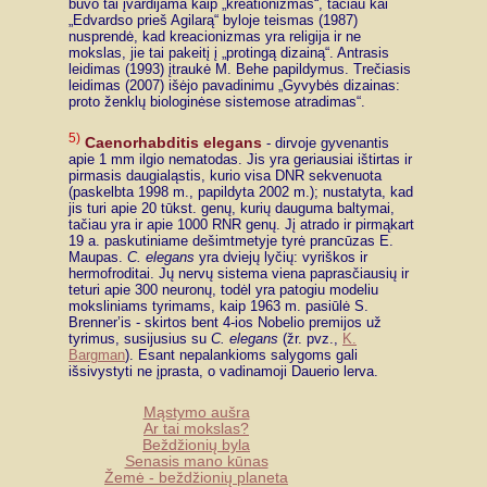
buvo tai įvardijama kaip „kreationizmas“, tačiau kai
„Edvardso prieš Agilarą“ byloje teismas (1987)
nusprendė, kad kreacionizmas yra religija ir ne
mokslas, jie tai pakeitį į „protingą dizainą“. Antrasis
leidimas (1993) įtraukė M. Behe papildymus. Trečiasis
leidimas (2007) išėjo pavadinimu „Gyvybės dizainas:
proto ženklų biologinėse sistemose atradimas“.
5)
Caenorhabditis elegans
- dirvoje gyvenantis
apie 1 mm ilgio nematodas. Jis yra geriausiai ištirtas ir
pirmasis daugialąstis, kurio visa DNR sekvenuota
(paskelbta 1998 m., papildyta 2002 m.); nustatyta, kad
jis turi apie 20 tūkst. genų, kurių dauguma baltymai,
tačiau yra ir apie 1000 RNR genų. Jį atrado ir pirmąkart
19 a. paskutiniame dešimtmetyje tyrė prancūzas E.
Maupas.
C. elegans
yra dviejų lyčių: vyriškos ir
hermofroditai. Jų nervų sistema viena paprasčiausių ir
teturi apie 300 neuronų, todėl yra patogiu modeliu
moksliniams tyrimams, kaip 1963 m. pasiūlė S.
Brenner’is - skirtos bent 4-ios Nobelio premijos už
tyrimus, susijusius su
C. elegans
(žr. pvz.,
K.
Bargman
). Esant nepalankioms salygoms gali
išsivystyti ne įprasta, o vadinamoji Dauerio lerva.
Mąstymo aušra
Ar tai mokslas?
Beždžionių byla
Senasis mano kūnas
Žemė - beždžionių planeta