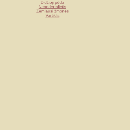
Didžioji pėda
Neandertalietis
Žemiausi žmonės
Vartiklis