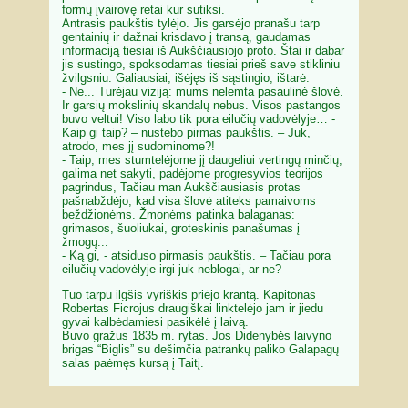
formų įvairovę retai kur sutiksi.
Antrasis paukštis tylėjo. Jis garsėjo pranašu tarp
gentainių ir dažnai krisdavo į transą, gaudamas
informaciją tiesiai iš Aukščiausiojo proto. Štai ir dabar
jis sustingo, spoksodamas tiesiai prieš save stikliniu
žvilgsniu. Galiausiai, išėjęs iš sąstingio, ištarė:
- Ne... Turėjau viziją: mums nelemta pasaulinė šlovė.
Ir garsių mokslinių skandalų nebus. Visos pastangos
buvo veltui! Viso labo tik pora eilučių vadovėlyje… -
Kaip gi taip? – nustebo pirmas paukštis. – Juk,
atrodo, mes jį sudominome?!
- Taip, mes stumtelėjome jį daugeliui vertingų minčių,
galima net sakyti, padėjome progresyvios teorijos
pagrindus, Tačiau man Aukščiausiasis protas
pašnabždėjo, kad visa šlovė atiteks pamaivoms
beždžionėms. Žmonėms patinka balaganas:
grimasos, šuoliukai, groteskinis panašumas į
žmogų...
- Ką gi, - atsiduso pirmasis paukštis. – Tačiau pora
eilučių vadovėlyje irgi juk neblogai, ar ne?
Tuo tarpu ilgšis vyriškis priėjo krantą. Kapitonas
Robertas Ficrojus draugiškai linktelėjo jam ir jiedu
gyvai kalbėdamiesi pasikėlė į laivą.
Buvo gražus 1835 m. rytas. Jos Didenybės laivyno
brigas “Biglis” su dešimčia patrankų paliko Galapagų
salas paėmęs kursą į Taitį.