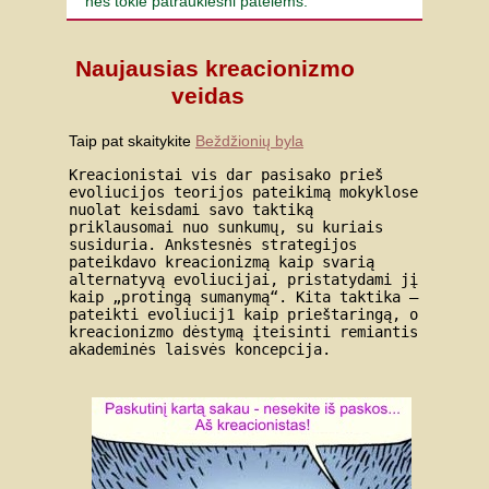
nes tokie patrauklesni patelėms.
Naujausias kreacionizmo
veidas
Taip pat skaitykite
Beždžionių byla
Kreacionistai vis dar pasisako prieš
evoliucijos teorijos pateikimą mokyklose
nuolat keisdami savo taktiką
priklausomai nuo sunkumų, su kuriais
susiduria. Ankstesnės strategijos
pateikdavo kreacionizmą kaip svarią
alternatyvą evoliucijai, pristatydami jį
kaip „protingą sumanymą“. Kita taktika –
pateikti evoliucij1 kaip prieštaringą, o
kreacionizmo dėstymą įteisinti remiantis
akademinės laisvės koncepcija.