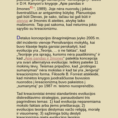
ir D.H. Kenyon'o knygoje „Apie pandas ir
4)
žmones
“, 1989). Joje nėra nuorodų į jokius
šventraščius ar antgamtinę būtybę. Planuotojas
gali būti Dievas, jie sako, tačiau tai gali būti ir
ateiviai
ar žmonės iš ateities, atvykę laiko
mašinomis. Taip pat sakoma, kad neturima jokio
sąryšio su kreacionizmu.
D
etalus koncepcijos išnagrinėjimas įvyko 2005 m.
dėl incidento vienoje Pensilvanijos mokyklų, kai
buvo klasėje liepta garsiai perskaityti, kad
evoliucija yra „Teorija, ... o ne faktas“, kad
„Teorijoje yra spragų, kurioms nėra paaiškinimų“ ir
kad „
Apie pandas ir žmones
“ pateikta koncepcija
yra svari alternatyva evoliucijai. Ieškinį pateikė 11
mokinių tėvų. Teismas pripažino, kad „protingas
sumanymas“ nėra mokslas ir kad tai yra „lengvoji“
kreacionizmo forma. Filosofė B. Forrest atskleidė,
kad minėtos knygos juodraščiuose buvusios
nuorodos į kreacionizmą buvo pakeistos į
„sumanymą“ po 1987 m. teismo nuosprendžio.
Tad kreacionistai ėmėsi standartinės evoliucijos
diskreditavimo strategijos, panaudodami tris
pagrindines temas: 1) kad evoliucija neparemiama
mokslo faktais arba jiems prieštarauja; 2)
evoliucijos teorijos dėstymas varžo religiją, moralę
ir visuomenę; 3) sąžininga būtų dėstyti
kreacionizmą greta evoliucijos teorijos.