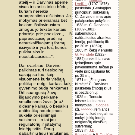
ateitį – ir Darvinas apėmė
Lyell'as
(1797-1875)
visas tris sritis tokiu būdu,
paskelbia „Geologijos
kuriam nereikia
principus“, sukėlusią
supaprastinto aiškinimo. Jo
Č. Darvino mintis apie
mokymas prieinamas bet
palaipsnius pokyčius;
kokiam išsilavinusiam
1838 m. Č. Darvinas
(1809-1882)
žmogui, jo tekstai kartais
suformuluoja
priartėja prie poezijos: „... iš
natūraliosios atrankos
paprasčiausių pradinių
teoriją, publikuotą tik
nesuskaičiuojamų formų
po 20 m. (1859);
išsivystė ir yra tos, kurios
1865 m. čekų vienuolis
puikiausios ir
G. Mendelė
(1822-
nuostabiausios...“.
1884) paskelbia savo
tyrinėjimus apie
Dar svarbiau, Darvino
paveldimumą, tačiau jo
palikimas turi tiesioginę
vertė pripažįstama tik
sąsają su tuo, kaip
po 35 m.;
visuomenė kuria viešąją
1871 m. „Žmogaus
politiką ir netgi, kartais, kokį
kilmėje“ Č. Darvinas
gyvenimo būdą renkamės.
paskelbia žmogų kilus
iš beždžionių;
Dėl suaugusių žuvų
1925 m. Tenesio
išgaudymo perkame
teisme kaltinamas
smulkesnes žuvis (ir už
mokytojas
J. Scopes
didesnę kainą), o besaikis
(žr.
>>>>>
), remiantis
antibiotikų naudojimas
įstatymu, kad negalima
sukelia priešinimąsi
mokyti jokių teorijų,
vaistams – o tai jau
neigiančių dievišką
reguliatorių ir įstatymų
sutvėrimą;
leidėjų sritis. Daug
1953 m.
J.D.
dabartinių ligų (nutukimas,
Watson‘as
ir
F. Crick‘as