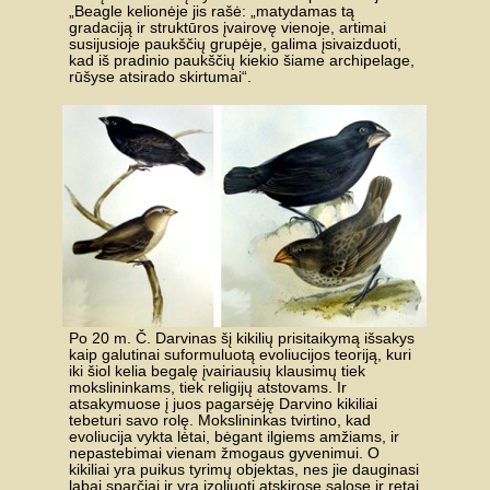
„Beagle kelionėje jis rašė: „matydamas tą
gradaciją ir struktūros įvairovę vienoje, artimai
susijusioje paukščių grupėje, galima įsivaizduoti,
kad iš pradinio paukščių kiekio šiame archipelage,
rūšyse atsirado skirtumai“.
Po 20 m. Č. Darvinas šį kikilių prisitaikymą išsakys
kaip galutinai suformuluotą evoliucijos teoriją, kuri
iki šiol kelia begalę įvairiausių klausimų tiek
mokslininkams, tiek religijų atstovams. Ir
atsakymuose į juos pagarsėję Darvino kikiliai
tebeturi savo rolę. Mokslininkas tvirtino, kad
evoliucija vykta lėtai, bėgant ilgiems amžiams, ir
nepastebimai vienam žmogaus gyvenimui. O
kikiliai yra puikus tyrimų objektas, nes jie dauginasi
labai sparčiai ir yra izoliuoti atskirose salose ir retai