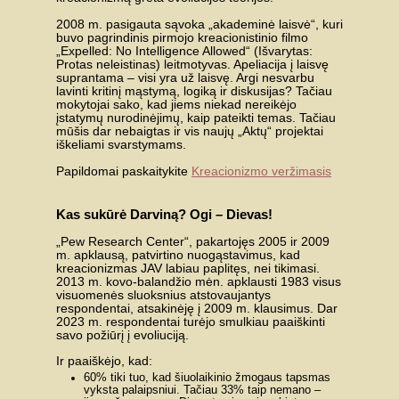
2008 m. pasigauta sąvoka „akademinė laisvė“, kuri
buvo pagrindinis pirmojo kreacionistinio filmo
„Expelled: No Intelligence Allowed“ (Išvarytas:
Protas neleistinas) leitmotyvas. Apeliacija į laisvę
suprantama – visi yra už laisvę. Argi nesvarbu
lavinti kritinį mąstymą, logiką ir diskusijas? Tačiau
mokytojai sako, kad jiems niekad nereikėjo
įstatymų nurodinėjimų, kaip pateikti temas. Tačiau
mūšis dar nebaigtas ir vis naujų „Aktų“ projektai
iškeliami svarstymams.
Papildomai paskaitykite
Kreacionizmo veržimasis
Kas sukūrė Darviną? Ogi – Dievas!
„Pew Research Center“, pakartojęs 2005 ir 2009
m. apklausą, patvirtino nuogąstavimus, kad
kreacionizmas JAV labiau paplitęs, nei tikimasi.
2013 m. kovo-balandžio mėn. apklausti 1983 visus
visuomenės sluoksnius atstovaujantys
respondentai, atsakinėję į 2009 m. klausimus. Dar
2023 m. respondentai turėjo smulkiau paaiškinti
savo požiūrį į evoliuciją.
Ir paaiškėjo, kad:
60% tiki tuo, kad šiuolaikinio žmogaus tapsmas
vyksta palaipsniui. Tačiau 33% taip nemano –