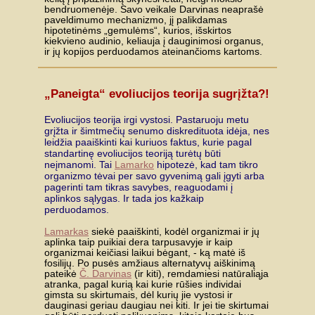
bendruomenėje. Savo veikale Darvinas neaprašė
paveldimumo mechanizmo, jį palikdamas
hipotetinėms „gemulėms“, kurios, išskirtos
kiekvieno audinio, keliauja į dauginimosi organus,
ir jų kopijos perduodamos ateinančioms kartoms.
„Paneigta“ evoliucijos teorija sugrįžta?!
Evoliucijos teorija irgi vystosi. Pastaruoju metu
grįžta ir šimtmečių senumo diskredituota idėja, nes
leidžia paaiškinti kai kuriuos faktus, kurie pagal
standartinę evoliucijos teoriją turėtų būti
neįmanomi. Tai
Lamarko
hipotezė, kad tam tikro
organizmo tėvai per savo gyvenimą gali įgyti arba
pagerinti tam tikras savybes, reaguodami į
aplinkos sąlygas. Ir tada jos kažkaip
perduodamos.
Lamarkas
siekė paaiškinti, kodėl organizmai ir jų
aplinka taip puikiai dera tarpusavyje ir kaip
organizmai keičiasi laikui bėgant, - ką matė iš
fosilijų. Po pusės amžiaus alternatyvų aiškinimą
pateikė
Č. Darvinas
(ir kiti), remdamiesi natūraliąja
atranka, pagal kurią kai kurie rūšies individai
gimsta su skirtumais, dėl kurių jie vystosi ir
dauginasi geriau daugiau nei kiti. Ir jei tie skirtumai