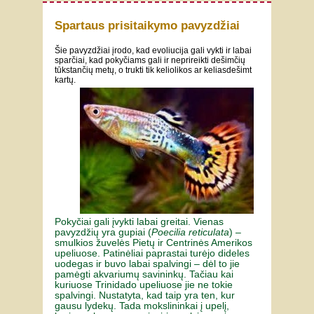
Spartaus prisitaikymo pavyzdžiai
Šie pavyzdžiai įrodo, kad evoliucija gali vykti ir labai
sparčiai, kad pokyčiams gali ir neprireikti dešimčių
tūkstančių metų, o trukti tik keliolikos ar keliasdešimt
kartų.
Pokyčiai gali įvykti labai greitai. Vienas
pavyzdžių yra gupiai (
Poecilia reticulata
) –
smulkios žuvelės Pietų ir Centrinės Amerikos
upeliuose. Patinėliai paprastai turėjo dideles
uodegas ir buvo labai spalvingi – dėl to jie
pamėgti akvariumų savininkų. Tačiau kai
kuriuose Trinidado upeliuose jie ne tokie
spalvingi. Nustatyta, kad taip yra ten, kur
gausu lydekų. Tada mokslininkai į upelį,