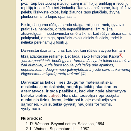
pvz., tarp bestuburių ir žuvų, žuvų ir amfibijų, amfibijų ir reptilijų,
reptilijų ir paukščių bei žinduolių. Tad visai nežinome, kaip iš žu
pelekų išsivystė kojos, kaip žiaunos tapo plaučiais, žvynai
plunksnomis, o kojos sparnais...
Be to, dauguma rūšių atsirado staiga, milijonus metų gyvavo
praktiškai nepakitę, o tada nepaaiškinamai išmirė. Į tai
atsižvelgdami neodarvinistai ėmė aiškinti, kad rūšys atsiranda n
palaipsniui, o staiga, sparčiais evoliuciniais šuoliais, todėl ir
nelieka pereinamųjų fosilijų.
Darvinistai dažnai tvirtina, kad bet kuri rūšies savybė turi tam
3)
tikrą adaptacinę reikšmę. Bet tada, sako Fritdžofas Kapra
,
„
sunku paaiškinti, kodėl gyvos formos išsivystė toliau nei melsva
žali dumbliai, kurie buvo tobulai prisitaikę prie aplinkos,
nepralenkiami dauginimosi galimybėmis ir įrodė savo tinkamumą
išgyvenimui milijardų metų trukme
“ [4].
Darvinizmas laikosi, nes dauguma materialistiškai
nusiteikusių mokslininkų negali pateikti pakankamos
alternatyvos. Ir tada paaiškėja, kad vienintele alternatyva
belieka biblinė
Jahvė
. Nors štai teosofija nepripažįsta
nuolatinio fizinių formų keitimosi ir joje evoliucija yra
sąmonės, kuri suteikia gyvastį naujoms formoms,
vystymasis.
Nuorodos:
R. Wesson. Beyond natural Selection, 1994
L. Watson. Supernature II:..., 1987