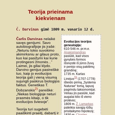
Teorija prieinama
kiekvienam
Č. Darvinas
gimė 1809 m. vasario 12 d.
Čarlis Darvinas
nelaikė
Evoliucijos teorijos
savęs genijumi. Savo
genealogija:
autobiografijoje jis įrašė:
610-546 m. pr.m.e.
„Neturiu tokio suvokimo
Anaksimandras
akimirksniu ar gilaus proto,
pasiūlė, kad visos
kuo kai pasižymi kai kurie
gyvybės formos
protingesni žmonės...“
išsivystė iš jūros žuvų
Laimei, jis giliai klydo.
ir perėjo visą pakitimų
Darvino genijus pasireiškė
grandinę;
tuo, kaip jo evoliucijos
1735 m. Karlas
teorija gali į vieną visumą
1)
Linėjus
(1707-1778)
sujungti paskirus biologijos
išleido pirmą „Systema
faktus. Genetikas T.
Naturae“ tomą, tapusį
2)
pagrindu taksonomijai.
Dobzanskis
pareiškė:
Vėliau jis pasiūlė, kad
„Niekas biologijoje neturi
augalai kilo iš vieno
prasmės kitaip, o tik
protėvio;
evoliucijos šviesoje“.
1809 m.
Ž. Lamarkas
pateikia savąją rūšių
Teorija turi sugebėti
prisitaikymo hipotezę;
paaiškinti praeitį, dabartį ir
1830 m.
Charles