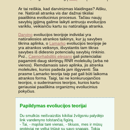
Ar tai reiškia, kad darvinizmas klaidingas?
Aišku,
ne. Natūrali atranka vis dar dažnai tiksliai
paaiškina evoliucinius procesus. Tačiau naujų
savybių įgijimą galime laikyti antruoju evoliucijos
varikliu, veikiančiu kartu su natūraliąja atranka.
Darvino
evoliucijos teorijoje individai yra
natūraliosios atrankos taikinys, kur jų savybes
tikrina aplinka, o
Lamarko
evoliucijos teorijoje jie
yra atrankos veiksnys, išvystantis tam tikras
savybes iš didesnio potencialių savybių rinkinio.
Pvz.,
Caenorhabditis elegans
gali potencialiai
pagaminti daug skirtingų RNR molekulių (arba nė
vienos). Remdamasis savo aplinka, jis atrenka
molekules, kurios padeda jam išgyventi. Šia
prasme Lamarko teorija taip pat gali būti laikoma
atrankos forma. Taigi, tai ne konkuruojančios
teorijos, o suderinamos teorijos, kurios kartu
geriausiai paaiškina organizmų evoliucinius
pokyčius.
Papildymas evoliucijos teorijai
Du smulkūs neišvaizdūs kikiliai žvilgsniu palydėjo
link vandenyno tolstančią figūrą.
- Tai, - mąsliai tarė vienas, - tikiuos, mes ir mūsų
protėviai ne veltui triūsė su savo snapais. Tokią