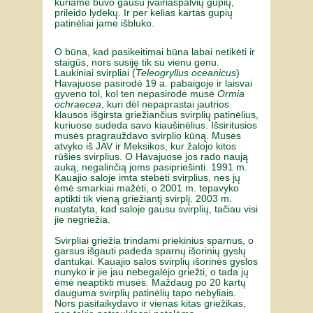
kuriame buvo gausu įvairiaspalvių gupių,
prileido lydekų. Ir per kelias kartas gupių
patinėliai jame išbluko.
O būna, kad pasikeitimai būna labai netikėti ir
staigūs, nors susiję tik su vienu genu.
Laukiniai svirpliai (
Teleogryllus oceanicus
)
Havajuose pasirodė 19 a. pabaigoje ir laisvai
gyveno tol, kol ten nepasirodė musė
Ormia
ochraecea
, kuri dėl nepaprastai jautrios
klausos išgirsta griežiančius svirplių patinėlius,
kuriuose sudeda savo kiaušinėlius. Išsiritusios
musės pragrauždavo svirplio kūną. Musės
atvyko iš JAV ir Meksikos, kur žalojo kitos
rūšies svirplius. O Havajuose jos rado naują
auką, negalinčią joms pasipriešinti. 1991 m.
Kauajio saloje imta stebėti svirplius, nes jų
ėmė smarkiai mažėti, o 2001 m. tepavyko
aptikti tik vieną griežiantį svirplį. 2003 m.
nustatyta, kad saloje gausu svirplių, tačiau visi
jie negriežia.
Svirpliai griežia trindami priekinius sparnus, o
garsus išgauti padeda sparnų išorinių gyslų
dantukai. Kauajio salos svirplių išorinės gyslos
nunyko ir jie jau nebegalėjo griežti, o tada jų
ėmė neaptikti musės. Maždaug po 20 kartų
dauguma svirplių patinėlių tapo nebyliais.
Nors pasitaikydavo ir vienas kitas griežikas,