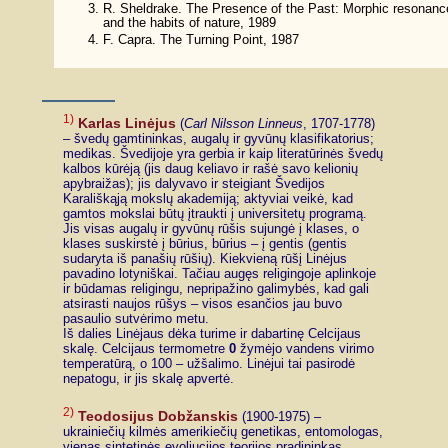
R. Sheldrake. The Presence of the Past: Morphic resonanc
and the habits of nature, 1989
F. Capra. The Turning Point, 1987
1)
Karlas Linėjus
(
Carl Nilsson Linneus
, 1707-1778)
– švedų gamtininkas, augalų ir gyvūnų klasifikatorius;
medikas. Švedijoje yra gerbia ir kaip literatūrinės švedų
kalbos kūrėją (jis daug keliavo ir rašė savo kelionių
apybraižas); jis dalyvavo ir steigiant Švedijos
Karališkąją mokslų akademiją; aktyviai veikė, kad
gamtos mokslai būtų įtraukti į universitetų programą.
Jis visas augalų ir gyvūnų rūšis sujungė į klases, o
klases suskirstė į būrius, būrius – į gentis (gentis
sudaryta iš panašių rūšių). Kiekvieną rūšį Linėjus
pavadino lotyniškai. Tačiau augęs religingoje aplinkoje
ir būdamas religingu, nepripažino galimybės, kad gali
atsirasti naujos rūšys – visos esančios jau buvo
pasaulio sutvėrimo metu.
Iš dalies Linėjaus dėka turime ir dabartinę Celcijaus
skalę. Celcijaus termometre
0
žymėjo vandens virimo
temperatūrą, o 100 – užšalimo. Linėjui tai pasirodė
nepatogu, ir jis skalę apvertė.
2)
Teodosijus Dobžanskis
(1900-1975) –
ukrainiečių kilmės amerikiečių genetikas, entomologas,
vienas sintetinės evoliucijos teorijos pradininkas.