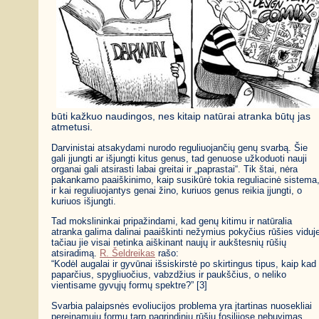
būti kažkuo naudingos, nes kitaip natūrai atranka būtų jas
atmetusi.
Darvinistai atsakydami nurodo reguliuojančių genų svarbą. Šie
gali įjungti ar išjungti kitus genus, tad genuose užkoduoti nauji
organai gali atsirasti labai greitai ir „paprastai“. Tik štai, nėra
pakankamo paaiškinimo, kaip susikūrė tokia reguliacinė sistema
ir kai reguliuojantys genai žino, kuriuos genus reikia įjungti, o
kuriuos išjungti.
Tad mokslininkai pripažindami, kad genų kitimu ir natūralia
atranka galima dalinai paaiškinti nežymius pokyčius rūšies viduj
tačiau jie visai netinka aiškinant naujų ir aukštesnių rūšių
atsiradimą.
R. Šeldreikas
rašo:
“Kodėl augalai ir gyvūnai išsiskirstė po skirtingus tipus, kaip kad
paparčius, spygliuočius, vabzdžius ir paukščius, o neliko
vientisame gyvųjų formų spektre?” [3]
Svarbia palaipsnės evoliucijos problema yra įtartinas nuosekliai
pereinamųjų formų tarp pagrindinių rūšių fosilijose nebuvimas,