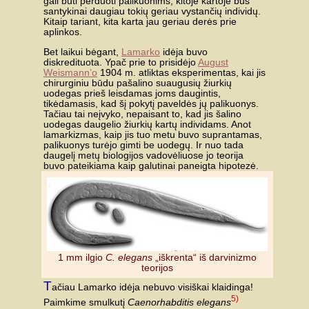
gali būti perduoti palikuonims, kitoje kartoje bus
santykinai daugiau tokių geriau vystančių individų.
Kitaip tariant, kita karta jau geriau derės prie
aplinkos.
Bet laikui bėgant,
Lamarko
idėja buvo
diskredituota. Ypač prie to prisidėjo
August
Weismann’o
1904 m. atliktas eksperimentas, kai jis
chirurginiu būdu pašalino suaugusių žiurkių
uodegas prieš leisdamas joms daugintis,
tikėdamasis, kad šį pokytį paveldės jų palikuonys.
Tačiau tai neįvyko, nepaisant to, kad jis šalino
uodegas daugelio žiurkių kartų individams. Anot
lamarkizmas, kaip jis tuo metu buvo suprantamas,
palikuonys turėjo gimti be uodegų. Ir nuo tada
daugelį metų biologijos vadovėliuose jo teorija
buvo pateikiama kaip galutinai paneigta hipotezė.
1 mm ilgio
C. elegans
„iškrenta“ iš darvinizmo
teorijos
T
ačiau Lamarko idėja nebuvo visiškai klaidinga!
5)
Paimkime smulkutį
Caenorhabditis elegans