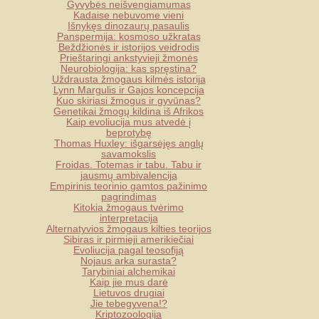
Gyvybės neišvengiamumas
Kadaise nebuvome vieni
Išnykęs dinozaurų pasaulis
Panspermija: kosmoso užkratas
Beždžionės ir istorijos veidrodis
Prieštaringi ankstyvieji žmonės
Neurobiologija: kas spręstina?
Uždrausta žmogaus kilmės istorija
Lynn Margulis ir Gajos koncepcija
Kuo skiriasi žmogus ir gyvūnas?
Genetikai žmogų kildina iš Afrikos
Kaip evoliucija mus atvedė į
beprotybę
Thomas Huxley: išgarsėjęs anglų
savamokslis
Froidas. Totemas ir tabu. Tabu ir
jausmų ambivalencija
Empirinis teorinio gamtos pažinimo
pagrindimas
Kitokia žmogaus tvėrimo
interpretacija
Alternatyvios žmogaus kilties teorijos
Sibiras ir pirmieji amerikiečiai
Evoliucija pagal teosofiją
Nojaus arka surasta?
Tarybiniai alchemikai
Kaip jie mus darė
Lietuvos drugiai
Jie tebegyvena!?
Kriptozoologija