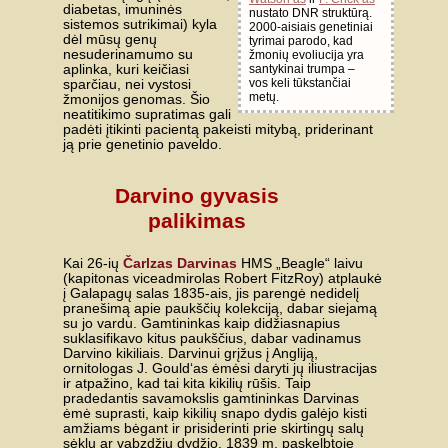
diabetas, imuninės
nustato DNR struktūrą.
sistemos sutrikimai) kyla
2000-aisiais genetiniai
dėl mūsų genų
tyrimai parodo, kad
nesuderinamumo su
žmonių evoliucija yra
santykinai trumpa –
aplinka, kuri keičiasi
vos keli tūkstančiai
sparčiau, nei vystosi
metų.
žmonijos genomas. Šio
neatitikimo supratimas gali
padėti įtikinti pacientą pakeisti mitybą, priderinant
ją prie genetinio paveldo.
Darvino gyvasis
palikimas
Čarlzas Darvinas
Kai 26-ių
HMS „Beagle“ laivu
(kapitonas viceadmirolas Robert FitzRoy) atplaukė
į Galapagų salas 1835-ais, jis parengė nedidelį
pranešimą apie paukščių kolekciją, dabar siejamą
su jo vardu. Gamtininkas kaip didžiasnapius
suklasifikavo kitus paukščius, dabar vadinamus
Darvino kikiliais. Darvinui grįžus į Angliją,
ornitologas J. Gould‘as ėmėsi daryti jų iliustracijas
ir atpažino, kad tai kita kikilių rūšis. Taip
pradedantis savamokslis gamtininkas Darvinas
ėmė suprasti, kaip kikilių snapo dydis galėjo kisti
amžiams bėgant ir prisiderinti prie skirtingų salų
sėklų ar vabzdžių dydžio. 1839 m. paskelbtoje