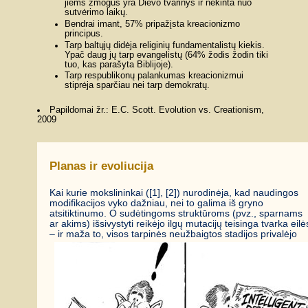
jiems žmogus yra Dievo tvarinys ir nekinta nuo
sutvėrimo laikų.
Bendrai imant, 57% pripažįsta kreacionizmo
principus.
Tarp baltųjų didėja religinių fundamentalistų kiekis.
Ypač daug jų tarp evangelistų (64% žodis žodin tiki
tuo, kas parašyta Biblijoje).
Tarp respublikonų palankumas kreacionizmui
stiprėja sparčiau nei tarp demokratų.
Papildomai žr.: E.C. Scott. Evolution vs. Creationism,
2009
Planas ir evoliucija
Kai kurie mokslininkai ([1], [2]) nurodinėja, kad naudingos
modifikacijos vyko dažniau, nei to galima iš gryno
atsitiktinumo. O sudėtingoms struktūroms (pvz., sparnams
ar akims) išsivystyti reikėjo ilgų mutacijų teisinga tvarka eilė
–
ir maža to, visos tarpinės neužbaigtos stadijos privalėjo