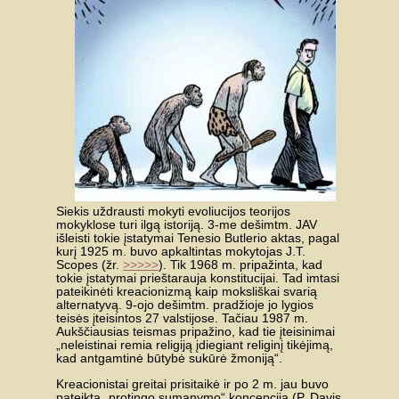
Siekis uždrausti mokyti evoliucijos teorijos
mokyklose turi ilgą istoriją. 3-me dešimtm. JAV
išleisti tokie įstatymai Tenesio Butlerio aktas, pagal
kurį 1925 m. buvo apkaltintas mokytojas J.T.
Scopes (žr.
>>>>>
). Tik 1968 m. pripažinta, kad
tokie įstatymai prieštarauja konstitucijai. Tad imtasi
pateikinėti kreacionizmą kaip moksliškai svarią
alternatyvą. 9-ojo dešimtm. pradžioje jo lygios
teisės įteisintos 27 valstijose. Tačiau 1987 m.
Aukščiausias teismas pripažino, kad tie įteisinimai
„neleistinai remia religiją įdiegiant religinį tikėjimą,
kad antgamtinė būtybė sukūrė žmoniją“.
Kreacionistai greitai prisitaikė ir po 2 m. jau buvo
pateikta „protingo sumanymo“ koncepcija (P. Davis