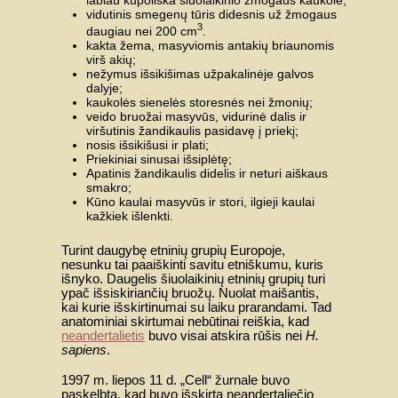
labiau kupoliška šiuolaikinio žmogaus kaukole;
vidutinis smegenų tūris didesnis už žmogaus
3
daugiau nei 200 cm
.
kakta žema, masyviomis antakių briaunomis
virš akių;
nežymus išsikišimas užpakalinėje galvos
dalyje;
kaukolės sienelės storesnės nei žmonių;
veido bruožai masyvūs, vidurinė dalis ir
viršutinis žandikaulis pasidavę į priekį;
nosis išsikišusi ir plati;
Priekiniai sinusai išsiplėtę;
Apatinis žandikaulis didelis ir neturi aiškaus
smakro;
Kūno kaulai masyvūs ir stori, ilgieji kaulai
kažkiek išlenkti.
Turint daugybę etninių grupių Europoje,
nesunku tai paaiškinti savitu etniškumu, kuris
išnyko. Daugelis šiuolaikinių etninių grupių turi
ypač išsiskiriančių bruožų. Nuolat maišantis,
kai kurie išskirtinumai su laiku prarandami. Tad
anatominiai skirtumai nebūtinai reiškia, kad
neandertalietis
buvo visai atskira rūšis nei
H.
sapiens
.
1997 m. liepos 11 d. „Cell“ žurnale buvo
paskelbta, kad buvo išskirta neandertaliečio