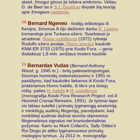
atseit, žmogui gimus jis tebėra embrionu. Vėliau
G. de Beer’as ir
S.J. Gould’as
išvystė šią teoriją
apie žmogaus
neoteniją
.
10)
Bernard Ngeneo
- fosilijų ieškotojas iš
Kenijos, žinomas 8-0jo dešimtm darbu
R. Leakey
komandoje prie Turkana ežero. Svarbiausi jo
atradimai:
Homo rudolfensis
(1972) rytinėje
Rudolfo ežero pusėje;
Homo erectus
kaukolė
KNM-ER 3733 (1975) prie Koobi Fora. – gerai
išsilaikiusi 1,8 mln. amžiaus moters kaulolė.
11)
Bernardas Vudas
(
Bernard Anthony
Wood
, g. 1945 m.) - britų paleoantropologas,
žinomas hominidų sistematizavimu ir 1991 m.
pasiūlymu, kad kaukolės liekanos iš Koobi Fora,
priskiriamos Homo habilis, iš tikro yra dviejų
rūšių: paties
H. habilis
ir
H. rudolfensis
(monografija
Koobi Fora Research Project, vol.4:
Hominid Cranial Remains
, 1991). Jo tyrimai tapo
vis labiau sutelkti į primatų lyginamąją anatomiją
ir minkštųjų audinių filogeniją, parodydami, kad
minkštieji audiniai dažnai siunčia stipresnius
filogenetinius signalus nei kraniodentaliniai
požymiai. Kartu su Mark Collard’u, Sally Gibbs’ir
Rui Diogo jis atliko lyginamuosius primatų
miologijos tyrimus. Jų 2012 m. monografija