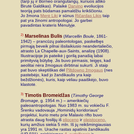
(tarp jų ir Borneo orangutangų, kuriuos atliko
Birutė Galdikas). Palaikė
Darvino
evoliucijos
teoriją pats būdamas pamaldžiu krikščioniu.
Jo žmona
Merė Liki
ir sūnus
Ričardas Likis
taip
pat yra žinomi antropologai. Jo garbei
pavadintas krateris Mėnulyje.
2)
Marselinas Bulis
(
Marcellin Boule
, 1861-
1942) – prancūzų paleontologas, paskelbęs
pirmąją beveik pilnai išsilaikiusio neandertaliečio,
atrasto La Chapelle-aux-Saints, analizę (1908).
Iliustracijoje jis pateikė į gorilą panašią labai
primityvią būtybę. Jis buvo pirmasis, teigęs, kad
aeolitai nėra žmogaus dirbtinai sukurti. Ji staip
pat buvo skeptiškas dėl
Piltdowno žmogaus
(nes
pastebėjo, kad jo žandikaulis yra kaip
beždžionės), kuris, kaip vėliau paaiškėjo, buvo
klastotė.
3)
Timotis Bromeidžas
(
Timothy George
Bromage
, g. 1954 m.) – amerikiečių
paleoantropologas. Nuo 1983 m. su vokiečiu F.
Šrenku vadovauja „Hominidų koridoriaus“
projektui, kurio metu prie Malavio rifto buvo
atrasta daug fosilijų iš
plioceno
ir
pleistoceno
,
kurių amžius siekia 5 mln. Iš jų reikšmingiausias
yra 1991 m. Urache rastas apatinis žandikaulis