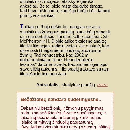
šiuolaikinio žmogaus, atsiskyrė gerokai
anksčiau. Be to, oloje rasta daugybė titnago,
kad buvo aiškinama, kad iš jo turėjo būti daromi
primityvūs įrankiai.
T
ačiau po 6-ojo dešimtm. daugiau nerasta
šiuolaikinio žmogaus palaikų, kurie būtų senesti
už neandertaliečio. Tai ėmė kelti klausimus. Sh.
McPherron ir H. Dibble atliko tikslesnę analizę
tiksliai fiksuojant radinių vietas. Jie nustatė, kad
oloje rasti titnagai neturi būdingų apdirbimui
žymių. Tad nenuostabu, kad 2002 m.
dokumentiniame filme „Neandertaliečių
teismas“ daroma išvada, kad archeologai tapo
savo vilčių aukomis – jie praeitį traktavo su tam
tikra išankstine nuostata.
Antra dalis,
skaitykite pradžią
>>>>
Beždžionių sandara sudėtingesnė...
Dabartinių beždžionių ir žmonių palyginimas
rodo, kad beždžionės išvystė sudėtingesnę ir
labiau specializuotą anatomiją, kai žmonės
išlaikė primityvų žinduolių paprastumą,
išvystydami vien stuburo nervų sistemą, būtiną