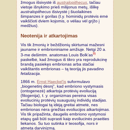
žmogus išsivystė iš
australopithecus
, tačiau
vietoje išnykimo prieš milijonus metų, išlikę
australopithecus
išsivystė į šiuolaikines
šimpanzes ir gorilas (t.y. hominidų protėvis ėmė
vaikščioti dviem kojomis, o vėliau vėl grįžo į
medžius).
Neotenija ir atkartojimas
Vis tik žmonių ir beždžionių skirtumai mažesni
jauname ir embrioniniame amžiuje. Netgi 20 a.
9)
3-me dešimtm. anatomas Louis Bolk’as
paskelbė, kad žmogus iš tikro yra reprodukcinę
brandą pasiekęs embrionas arba stačiai
vaikštantis embrionas – tą teoriją jis pavadino
fetalizacija
.
1866 m.
Ernst Haeckel’is
suformulavo
„biogenetinį dėsnį“, kad embriono vystymasis
(ontogenezė) atkartoja protėvių evoliuciją
(filogenija), t. y. organizmas pereina visas
evoliucinių protėvių suaugusių individų stadijas.
Tačiau biologai tą idėją greitai atmetė, nes
embrionas nėra griežtas evoliucijos atkartojimas.
Vis tik pripažinta, daugelis embriono vystymosi
etapų gali būti suprasti kaip evoliucinės praeities
liekanos. Su tuo sutinka ir teosofija, nors ir
atmeta darvinizmą.