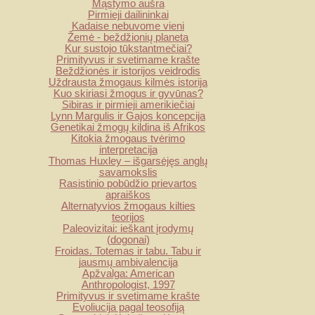
Mąstymo aušra
Pirmieji dailininkai
Kadaise nebuvome vieni
Žemė - beždžionių planeta
Kur sustojo tūkstantmečiai?
Primityvus ir svetimame krašte
Beždžionės ir istorijos veidrodis
Uždrausta žmogaus kilmės istorija
Kuo skiriasi žmogus ir gyvūnas?
Sibiras ir pirmieji amerikiečiai
Lynn Margulis ir Gajos koncepcija
Genetikai žmogų kildina iš Afrikos
Kitokia žmogaus tvėrimo
interpretacija
Thomas Huxley – išgarsėjęs anglų
savamokslis
Rasistinio pobūdžio prievartos
apraiškos
Alternatyvios žmogaus kilties
teorijos
Paleovizitai: ieškant įrodymų
(dogonai)
Froidas. Totemas ir tabu. Tabu ir
jausmų ambivalencija
Apžvalga: American
Anthropologist, 1997
Primityvus ir svetimame krašte
Evoliucija pagal teosofiją