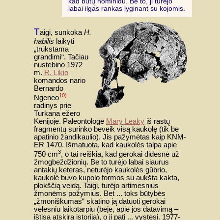
kad būtų hominidu. Be to, ji turėjo
labai ilgas rankas lyginant su kojomis.
T
aigi, sunkoka
H.
habilis
laikyti
„trūkstama
grandimi“. Tačiau
nustebino 1972
m.
R. Likio
komandos nario
Bernardo
10)
Ngeneo
radinys prie
Turkana ežero
Kenijoje. Paleontologė
Mary Leaky
iš rastų
fragmentų surinko beveik visą kaukolę (tik be
apatinio žandikaulio). Jis pažymėtas kaip KNM-
ER 1470. Išmatuota, kad kaukolės talpa apie
3
750 cm
, o tai reiškia, kad gerokai didesnė už
žmogbeždžionių. Be to turėjo labai siaurus
antakių keteras, neturėjo kaukolės gūbrio,
kaukolė buvo kupolo formos su aukšta kakta,
plokščią veidą. Taigi, turėjo artimesnius
žmonėms požymius. Bet ... toks būtybės
„žmoniškumas“ skatino ją datuoti gerokai
vėlesniu laikotarpiu (beje, apie jos datavimą –
ištisa atskira istorija), o ji pati ... vystėsi. 1977-