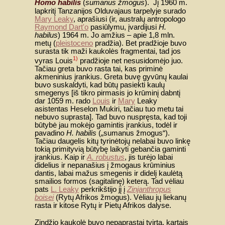
Homo habilis
(
sumanus žmogus
). Jį 1960 m.
lapkritį Tanzanijos Olduvajaus tarpelyje surado
Mary Leaky
, aprašiusi (ir, australų antropologo
Raymond Dart'o
pasiūlymu, įvardijusi
H.
habilus
) 1964 m. Jo amžius – apie 1,8 mln.
metų (
pleistoceno
pradžia). Bet pradžioje buvo
surasta tik maži kaukolės fragmentai, tad jos
1)
vyras Louis
pradžioje net nesusidomėjo juo.
Tačiau greta buvo rasta tai, kas priminė
akmeninius įrankius. Greta buvę gyvūnų kaulai
buvo suskaldyti, kad būtų pasiekti kaulų
smegenys [iš tikro pirmasis jo krūminį dabntį
dar 1059 m. rado
Louis
ir
Mary
Leaky
asistentas Heselon Mukiri, tačiau tuo metu tai
nebuvo suprasta]. Tad buvo nuspręsta, kad toji
būtybė jau mokėjo gamintis įrankius, todėl ir
pavadino
H. habilis
(„sumanus žmogus“).
Tačiau daugelis kitų tyrinėtojų nelabai buvo linkę
tokią primityvią būtybę laikyti gebančia gaminti
įrankius. Kaip ir
A. robustus
, jis turėjo labai
didelius ir nepanašius į žmogaus krūminius
dantis, labai mažus smegenis ir didelį kaulėtą
smailios formos (sagitalinę) keterą. Tad vėliau
pats
L. Leaky
perkrikštijo jį į
Zinjanthropus
boisei
(Rytų Afrikos žmogus). Vėliau jų liekanų
rasta ir kitose Rytų ir Pietų Afrikos dalyse.
Zindžio kaukolė buvo nepaprastai tvirta, kartais