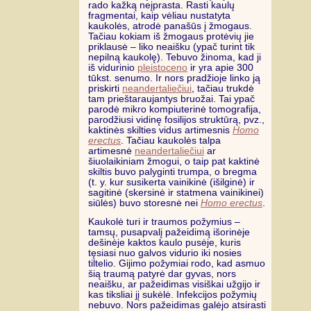
rado kažką neįprasta. Rasti kaulų
fragmentai, kaip vėliau nustatyta
kaukolės, atrodė panašūs į žmogaus.
Tačiau kokiam iš žmogaus protėvių jie
priklausė – liko neaišku (ypač turint tik
nepilną kaukolę). Tebuvo žinoma, kad ji
iš vidurinio
pleistoceno
ir yra apie 300
tūkst. senumo. Ir nors pradžioje linko ją
priskirti
neandertaliečiui
, tačiau trukdė
tam prieštaraujantys bruožai. Tai ypač
parodė mikro kompiuterinė tomografija,
parodžiusi vidinę fosilijos struktūrą, pvz.,
kaktinės skilties vidus artimesnis
Homo
erectus
. Tačiau kaukolės talpa
artimesnė
neandertaliečiui
ar
šiuolaikiniam žmogui, o taip pat kaktinė
skiltis buvo palyginti trumpa, o bregma
(t. y. kur susikerta vainikinė (išilginė) ir
sagitinė (skersinė ir statmena vainikinei)
siūlės) buvo storesnė nei
Homo erectus
.
Kaukolė turi ir traumos požymius –
tamsų, pusapvalį pažeidimą išorinėje
dešinėje kaktos kaulo pusėje, kuris
tęsiasi nuo galvos vidurio iki nosies
tiltelio. Gijimo požymiai rodo, kad asmuo
šią traumą patyrė dar gyvas, nors
neaišku, ar pažeidimas visiškai užgijo ir
kas tiksliai jį sukėlė. Infekcijos požymių
nebuvo. Nors pažeidimas galėjo atsirasti