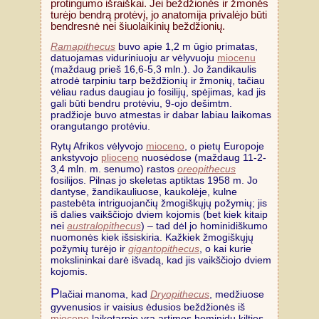
protingumo išraiškai. Jei beždžionės ir žmonės
turėjo bendrą protėvį, jo anatomija privalėjo būti
bendresnė nei šiuolaikinių beždžionių.
Ramapithecus
buvo apie 1,2 m ūgio primatas,
datuojamas viduriniuoju ar vėlyvuoju
miocenu
(maždaug prieš 16,6-5,3 mln.). Jo žandikaulis
atrodė tarpiniu tarp beždžionių ir žmonių, tačiau
vėliau radus daugiau jo fosilijų, spėjimas, kad jis
gali būti bendru protėviu, 9-ojo dešimtm.
pradžioje buvo atmestas ir dabar labiau laikomas
orangutango protėviu.
Rytų Afrikos vėlyvojo
mioceno
, o pietų Europoje
ankstyvojo
plioceno
nuosėdose (maždaug 11-2-
3,4 mln. m. senumo) rastos
oreopithecus
fosilijos. Pilnas jo skeletas aptiktas 1958 m. Jo
dantyse, žandikauliuose, kaukolėje, kulne
pastebėta intriguojančių žmogiškųjų požymių; jis
iš dalies vaikščiojo dviem kojomis (bet kiek kitaip
nei
australopithecus
) – tad dėl jo hominidiškumo
nuomonės kiek išsiskiria. Kažkiek žmogiškųjų
požymių turėjo ir
gigantopithecus
, o kai kurie
mokslininkai darė išvadą, kad jis vaikščiojo dviem
kojomis.
P
lačiai manoma, kad
Dryopithecus
, medžiuose
gyvenusios ir vaisius ėdusios beždžionės iš
mioceno
laikotarpio yra artimos hominidų kilties