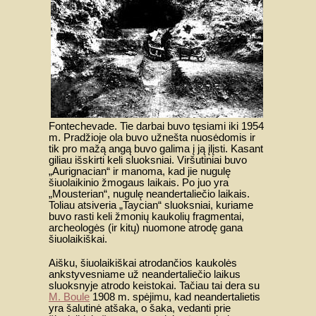
Fontechevade. Tie darbai buvo tęsiami iki 1954
m. Pradžioje ola buvo užnešta nuosėdomis ir
tik pro mažą angą buvo galima į ją įlįsti. Kasant
giliau išskirti keli sluoksniai. Viršutiniai buvo
„Aurignacian“ ir manoma, kad jie nugulę
šiuolaikinio žmogaus laikais. Po juo yra
„Mousterian“, nugulę neandertaliečio laikais.
Toliau atsiveria „Taycian“ sluoksniai, kuriame
buvo rasti keli žmonių kaukolių fragmentai,
archeologės (ir kitų) nuomone atrodę gana
šiuolaikiškai.
Aišku, šiuolaikiškai atrodančios kaukolės
ankstyvesniame už neandertaliečio laikus
sluoksnyje atrodo keistokai. Tačiau tai dera su
M. Boule
1908 m. spėjimu, kad neandertalietis
yra šalutinė atšaka, o šaka, vedanti prie