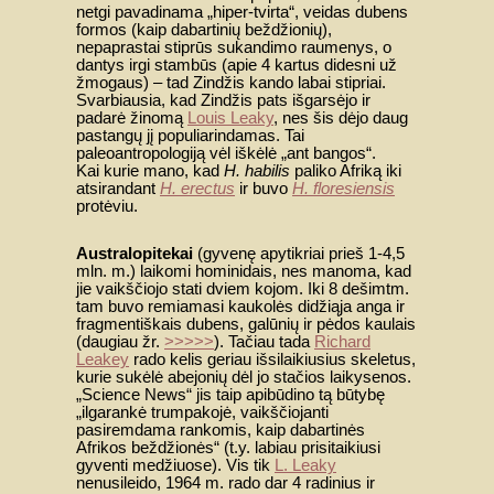
netgi pavadinama „hiper-tvirta“, veidas dubens
formos (kaip dabartinių beždžionių),
nepaprastai stiprūs sukandimo raumenys, o
dantys irgi stambūs (apie 4 kartus didesni už
žmogaus) – tad Zindžis kando labai stipriai.
Svarbiausia, kad Zindžis pats išgarsėjo ir
padarė žinomą
Louis Leaky
, nes šis dėjo daug
pastangų jį populiarindamas. Tai
paleoantropologiją vėl iškėlė „ant bangos“.
Kai kurie mano, kad
H. habilis
paliko Afriką iki
atsirandant
H. erectus
ir buvo
H. floresiensis
protėviu.
Australopitekai
(gyvenę apytikriai prieš 1-4,5
mln. m.) laikomi hominidais, nes manoma, kad
jie vaikščiojo stati dviem kojom. Iki 8 dešimtm.
tam buvo remiamasi kaukolės didžiąja anga ir
fragmentiškais dubens, galūnių ir pėdos kaulais
(daugiau žr.
>>>>>
). Tačiau tada
Richard
Leakey
rado kelis geriau išsilaikiusius skeletus,
kurie sukėlė abejonių dėl jo stačios laikysenos.
„Science News“ jis taip apibūdino tą būtybę
„ilgarankė trumpakojė, vaikščiojanti
pasiremdama rankomis, kaip dabartinės
Afrikos beždžionės“ (t.y. labiau prisitaikiusi
gyventi medžiuose). Vis tik
L. Leaky
nenusileido, 1964 m. rado dar 4 radinius ir