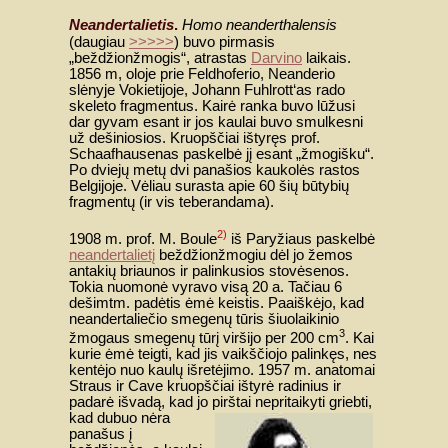
Neandertalietis
.
Homo neanderthalensis
(daugiau
>>>>>
) buvo pirmasis
„beždžionžmogis“, atrastas
Darvino
laikais.
1856 m, oloje prie Feldhoferio, Neanderio
slėnyje Vokietijoje, Johann Fuhlrott‘as rado
skeleto fragmentus. Kairė ranka buvo lūžusi
dar gyvam esant ir jos kaulai buvo smulkesni
už dešiniosios. Kruopščiai ištyręs prof.
Schaafhausenas paskelbė jį esant „žmogišku“.
Po dviejų metų dvi panašios kaukolės rastos
Belgijoje. Vėliau surasta apie 60 šių būtybių
fragmentų (ir vis teberandama).
2)
1908 m. prof. M. Boule
iš Paryžiaus paskelbė
neandertalietį
beždžionžmogiu dėl jo žemos
antakių briaunos ir palinkusios stovėsenos.
Tokia nuomonė vyravo visą 20 a. Tačiau 6
dešimtm. padėtis ėmė keistis. Paaiškėjo, kad
neandertaliečio smegenų tūris šiuolaikinio
3
žmogaus smegenų tūrį viršijo per 200 cm
. Kai
kurie ėmė teigti, kad jis vaikščiojo palinkęs, nes
kentėjo nuo kaulų išretėjimo. 1957 m. anatomai
Straus ir Cave kruopščiai ištyrė radinius ir
padarė išvadą, kad jo pirštai nepritaikyti griebti,
kad
dubuo nėra
panašus į