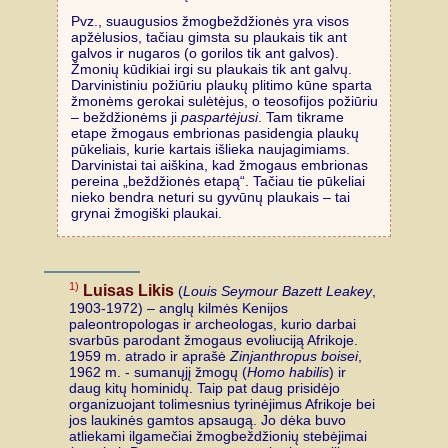
Pvz., suaugusios žmogbeždžionės yra visos
apžėlusios, tačiau gimsta su plaukais tik ant
galvos ir nugaros (o gorilos tik ant galvos).
Žmonių kūdikiai irgi su plaukais tik ant galvų.
Darvinistiniu požiūriu plaukų plitimo kūne sparta
žmonėms gerokai sulėtėjus, o teosofijos požiūriu
– beždžionėms ji
paspartėjusi
. Tam tikrame
etape žmogaus embrionas pasidengia plaukų
pūkeliais, kurie kartais išlieka naujagimiams.
Darvinistai tai aiškina, kad žmogaus embrionas
pereina „beždžionės etapą“. Tačiau tie pūkeliai
nieko bendra neturi su gyvūnų plaukais – tai
grynai žmogiški plaukai.
1)
Luisas Likis
(
Louis Seymour Bazett Leakey
,
1903-1972) – anglų kilmės Kenijos
paleontropologas ir archeologas, kurio darbai
svarbūs parodant žmogaus evoliuciją Afrikoje.
1959 m. atrado ir aprašė
Zinjanthropus boisei
,
1962 m. - sumanųjį žmogų (
Homo habilis
) ir
daug kitų hominidų. Taip pat daug prisidėjo
organizuojant tolimesnius tyrinėjimus Afrikoje bei
jos laukinės gamtos apsaugą. Jo dėka buvo
atliekami ilgamečiai žmogbeždžionių stebėjimai