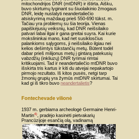
mitochondrijos DNR (mtDNR) ir ištirta. Aišku,
buvo skirtumų lyginant su šiuolaikinio žmogaus
DNR, leidę nustatyti neandertaliečio
atsiskyrimą maždaug prieš 550-690 tūkst. m.
Tačiau yra problemų su šia teorija. Vienas
papiškėjusių veiksnių, kad DNR neišsilaiko
patvari labai ilgai ir gana greitai suyra. Kai kurie
mokslininkai mano, kad net susiklosčius
palankioms sąlygoms, ji neišsilaiko ilgiau nei
kelios dešimtys tūkstančių metų. Būtent todėl
dabar prieš milijonus metų į gintarą patekusių
vabzdžių (inkliuzų) DNR tyrimai rimtai
kritikuojami. Tad ir neandertaliečio mtDNR buvo
išskirta tris kartus ir kiti du atvejai nepakartojo
pirmojo rezultato. Iš kitos pusės, netgi tarp
žmonių grupių yra žymūs
mtDNR
skirtumai. Tai
kad gi iš tikro buvo
neandertalietis
?
Fontechevade vilionė
1937 m. gerbiama archeologė Germaine Henri-
4)
Martin
, pradėjo kasinėti pietvakarių
Prancūzijoje esančią
olą, vadinamą