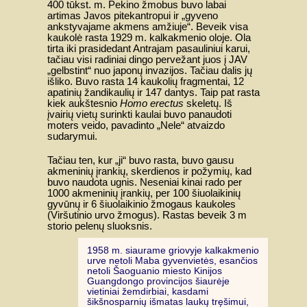
400 tūkst. m. Pekino žmobus buvo labai
artimas Javos pitekantropui ir „gyveno
ankstyvajame akmens amžiuje“. Beveik visa
kaukolė rasta 1929 m. kalkakmenio oloje. Ola
tirta iki prasidedant Antrajam pasauliniui karui,
tačiau visi radiniai dingo pervežant juos į JAV
„gelbstint“ nuo japonų invazijos. Tačiau dalis jų
išliko. Buvo rasta 14 kaukolių fragmentai, 12
apatinių žandikaulių ir 147 dantys. Taip pat rasta
kiek aukštesnio
Homo erectus
skeletų. Iš
įvairių vietų surinkti kaulai buvo panaudoti
moters veido, pavadinto „Nele“ atvaizdo
sudarymui.
Tačiau ten, kur „ji“ buvo rasta, buvo gausu
akmeninių įrankių, skerdienos ir požymių, kad
buvo naudota ugnis. Neseniai kinai rado per
1000 akmeninių įrankių, per 100 šiuolaikinių
gyvūnų ir 6 šiuolaikinio žmogaus kaukoles
(Viršutinio urvo žmogus). Rastas beveik 3 m
storio pelenų sluoksnis.
1958 m. siaurame griovyje kalkakmenio
urve netoli Maba gyvenvietės, esančios
netoli Šaoguanio miesto Kinijos
Guangdongo provincijos šiaurėje
vietiniai žemdirbiai, kasdami
šikšnosparnių išmatas laukų tręšimui,