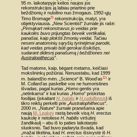
95 m. laikotarpyje kelios naujos jos
rekonstrukcijos ją labiau priartino prie
beždžionių ir nutolino nuo žmogaus. 1992-ųjų
3)
Timo Bromage
rekonstrukcija, matyt, yra
objektyviausia. „New Scientist“ žurnale jis rašė:
„
Pirmąkart rekonstravus jo veidas prie
kaukolės buvo prijungtas beveik vertikaliai,
panašiai, kaip plokšti žmonių veidai. Tačiau
neseni anatominių sąryšių tyrinėjimai parodė,
kad veidas privalo būti gerokai išsikišęs,
sudarant didesnį panašumą į beždžiones nei
Australopithecus
“.
Tad matome, kaip, bėgant metams, keičiasi
mokslininkų požiūriai. Nenuostabu, kad 1999
11)
m. balandžio mėn. „Science“ B. Wood'as
ir
M. Collard'as paskelbė vos ne humoristines
išvadas, pagal kurias „
Homo
gentis yra
„netinkama“ ir kai kurias „Homo“ priskirtas
fosilijas (įskaitant
H. habilis
ir
H.rudolfensis
) iš
tikro reiktų perkelti prie „
Australophithecus
“.
2000 m. „Nature“ žurnale pranešama apie
naują
M. Leakey
rastą beveik visą
H. erectus
kaukolę ir netoliese
H. habilis
viršutinį
žandikaulį – abu iš to paties laikotarpio
sluoksnio. Tad buvo padaryta išvada, kad
„mažai tikėtina, kad
H. erectus
išsivystė iš
H.