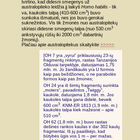
tvirtino, kad didesni smegenys už
australopiteko leidžia jį laikyti
Homo habilis
- tik
3
va, kaukolės talpą (410-600 cm
) buvo
sunkoka išmatuoti, nes jos buvo gerokai
suknežintos. Vis tik žmonės nuo australopitekų
3
skiriasi didesne smegenų talpa (nuo 530 cm
3
ankstyvųjų rūšių iki 2000 cm
dabartinių
žmonių).
Plačiau apie australopitekus skaitykite
>>>>>
[OH 7 yra „vyrui“ priklausiusių 23-ių
fragmentų rinkinys, rastas Tanzanijos
Olduvai tarpeklyje, datuojamas 1,75
mln. m. Jo žandikaulis yra U formos
kaip pas beždžiones, o ne parabolės
formos kaip pas žmones;
OH 24 yra iš šimtų fragmentų surinkta
„moters“, pavadintos „Twiggy“,
kaukolė, datuojama 1,8 mln. m. Jos
kaukolės talpa gana didelė, beveik
3
600 cm
. KNM-ER 1813 (1,9 mln. m.)
kaukolės talpa kiek mažesnė – apie
3
510 cm
.
OH 62 (1,8 mln. m.) buvo rastas
dešinės rankos kaulas ir dar 302 kaulų
fragmentai. Iš jų paaiškėjo, kad
būtybės ūgis vos 1 m – per mažas,