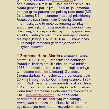
(UR 501), priskiriamas
A. rudolfensis
ir
datuojamas 2,4 mln. m. – taigi vienas seniausių
Homo
genties paliudijimų. 2009 m. jo komanda
taip pat greta parantropo palaikų rado dantį (MR
2), laikomą 5,1 m. senumo ir taipogi priskiriamą
Homo
. Jis susirūinęs, kaip iš fosilijų išgauti
informaciją apie to meto gyvenamą aplinką – ir
abudu siekia įkurti naują mokslinę
paleobiomikos
discipliną, tiriančią ankstyvųjų žmonių gyvenimo
aplinką. Jiedu yra Kultūrinio ir muziejinio centro
Malavyje įkūrėjais. Nuo 2016 m. T. Bromeidžas
kuria naujus metodus geriamojo vandens
kokybės matavimui.
4)
Žermena Henri-Martin
(
Germaine Henri-
Martin
, 1902-1975) – prancūzų paleontologė.
Pradėjusi karjerą smuikininke, po tėvo mirties
1936 m. ėmėsi darbuotis paleontologijos srityje
tyrinėdama
paleolito
laikotarpį. Geriausiai
žinoma darbais Fontechevade urve, esantį apie
20 km į šiaurę nuo La Quina, kurį kasinėjo 1937-
53 m. Radiniai jame buvo priskirti Tejako kultūrai.
1947 m. ji surado dvi hominidų kaukolių fosilijas:
viena buvo artimesnė šiuolaikiniams žmonėms, o
kita –
neandertaliečiams
. Tai panaudota
paremiant H. Vallois pasiūlytą vadinamąją
presapiens
hipotezę, kad šiuolaikiniai žmonės
egzistuoja jau bent nuo ankstyvojo
pleistoceno
,