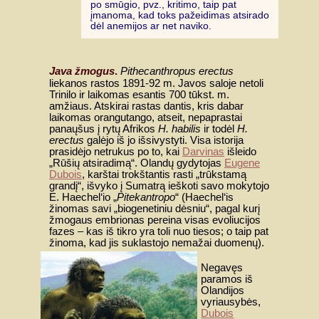
po smūgio, pvz., kritimo, taip pat
įmanoma, kad toks pažeidimas atsirado
dėl anemijos ar net naviko.
Java žmogus
.
Pithecanthropus erectus
liekanos rastos 1891-92 m. Javos saloje netoli
Trinilo ir laikomas esantis 700 tūkst. m.
amžiaus. Atskirai rastas dantis, kris dabar
laikomas orangutango, atseit, nepaprastai
panaųšus į rytų Afrikos
H. habilis
ir todėl
H.
erectus
galėjo iš jo išsivystyti. Visa istorija
prasidėjo netrukus po to, kai
Darvinas
išleido
„Rūšių atsiradimą“. Olandų gydytojas
Eugene
Dubois
, karštai trokštantis rasti „trūkstamą
grandį“, išvyko į Sumatrą ieškoti savo mokytojo
E. Haechel‘io „
Pitekantropo
“ (Haechel‘is
žinomas savi „biogenetiniu dėsniu“, pagal kurį
žmogaus embrionas pereina visas evoliucijos
fazes – kas iš tikro yra toli nuo tiesos; o taip pat
žinoma, kad jis suklastojo nemažai duomenų).
Negavęs
paramos iš
Olandijos
vyriausybės,
Dubois