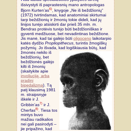
išsivystyti iš paprastesnių mano antropologas
6)
Bjorn Kurten’as
, knygoje „Ne iš beždžionių“
(1972) tvirtindamas, kad anatominiai skirtumai
tarp beždžionių ir žmonių tokie dideli, kad jų
linijos turėjo atsiskirti dar prieš 35 mln. m.
Bendras protėvis turėjo būti beždžioniškas ir
gyventi medžiuose, bet nevadintinas beždžione.
Jis manė, kad tai galėjo būti
oligoceno
laikotarpio
katės dydžio
Propliopithecus
, turintis žmogiškų
požymių. Jo išvada, kad logiškiausia būtų,
kad
žmonės nekilo iš
beždžionių, bet
beždžionės galėjo
kilti iš žmonių
(skaitykite apie
involiuciją, arba
pradinį
bipedalizmą
). Tą
patį klausimą 1981
m. straipsnyje
iškėlė ir J.
7)
Gribbin’as
ir J.
8)
Cherfas
. Tiesa tos
mintys buvo
mažiau radikalios
nei gali pasirodyti –
jie pripažino, kad