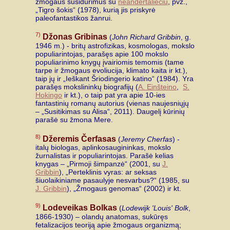
žmogaus susidūrimus su
neandertaliečiu
, pvz.,
„Tigro šokis“ (1978), kurią jis priskyrė
paleofantastikos žanrui.
7)
Džonas Gribinas
(
John Richard Gribbin
, g.
1946 m.) - britų astrofizikas, kosmologas, mokslo
populiarintojas, parašęs apie 100 mokslo
populiarinimo knygų įvairiomis temomis (tame
tarpe ir žmogaus evoliucija, klimato kaita ir kt.),
taip jų ir „Ieškant Šriodingerio katino“ (1984). Yra
parašęs mokslininkų biografijų (
A. Einšteino
,
S.
Hokingo
ir kt.), o taip pat yra apie 10-ies
fantastinių romanų autorius (vienas naujesniųjų
– „Susitikimas su Alisa“, 2011). Daugelį kūrinių
parašė su žmona Mere.
8)
Džeremis Čerfasas
(
Jeremy Cherfas
) -
italų biologas, aplinkosaugininkas, mokslo
žurnalistas ir populiarintojas. Parašė kelias
knygas – „Pirmoji šimpanzė“ (2001, su
J.
Gribbin
), „Perteklinis vyras: ar seksas
šiuolaikiniame pasaulyje nesvarbus?“ (1985, su
J. Gribbin
), „Žmogaus genomas“ (2002) ir kt.
9)
Lodeveikas Bolkas
(
Lodewijk 'Louis' Bolk
,
1866-1930) – olandų anatomas, sukūręs
fetalizacijos teoriją apie žmogaus organizmą;