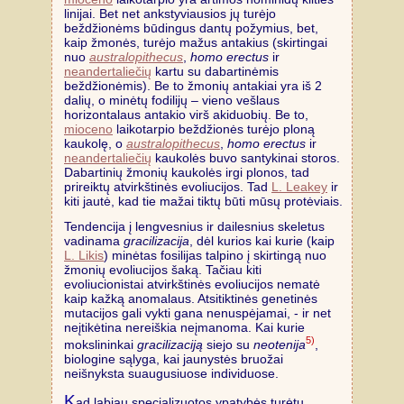
linijai. Bet net ankstyviausios jų turėjo
beždžionėms būdingus dantų požymius, bet,
kaip žmonės, turėjo mažus antakius (skirtingai
nuo
australopithecus
,
homo erectus
ir
neandertaliečių
kartu su dabartinėmis
beždžionėmis). Be to žmonių antakiai yra iš 2
dalių, o minėtų fodilijų – vieno vešlaus
horizontalaus antakio virš akiduobių. Be to,
mioceno
laikotarpio beždžionės turėjo ploną
kaukolę, o
australopithecus
,
homo erectus
ir
neandertaliečių
kaukolės buvo santykinai storos.
Dabartinių žmonių kaukolės irgi plonos, tad
prireiktų atvirkštinės evoliucijos. Tad
L. Leakey
ir
kiti jautė, kad tie mažai tiktų būti mūsų protėviais.
Tendencija į lengvesnius ir dailesnius skeletus
vadinama
gracilizacija
, dėl kurios kai kurie (kaip
L. Likis
) minėtas fosilijas talpino į skirtingą nuo
žmonių evoliucijos šaką. Tačiau kiti
evoliucionistai atvirkštinės evoliucijos nematė
kaip kažką anomalaus. Atsitiktinės genetinės
mutacijos gali vykti gana nenuspėjamai, - ir net
neįtikėtina nereiškia neįmanoma. Kai kurie
5)
mokslininkai
gracilizaciją
siejo su
neotenija
,
biologine sąlyga, kai jaunystės bruožai
neišnyksta suaugusiuose individuose.
K
ad labiau specializuotos ypatybės turėtų