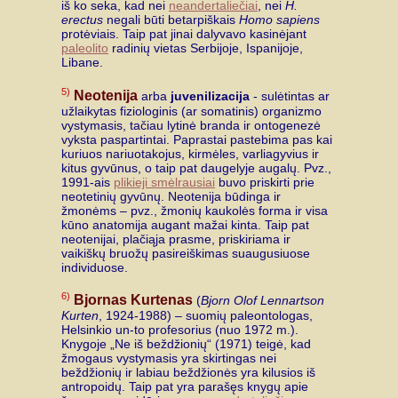
iš ko seka, kad nei
neandertaliečiai
, nei
H.
erectus
negali būti betarpiškais
Homo sapiens
protėviais. Taip pat jinai dalyvavo kasinėjant
paleolito
radinių vietas Serbijoje, Ispanijoje,
Libane.
5)
Neotenija
arba
juvenilizacija
- sulėtintas ar
užlaikytas fiziologinis (ar somatinis) organizmo
vystymasis, tačiau lytinė branda ir ontogenezė
vyksta paspartintai. Paprastai pastebima pas kai
kuriuos nariuotakojus, kirmėles, varliagyvius ir
kitus gyvūnus, o taip pat daugelyje augalų. Pvz.,
1991-ais
plikieji smėlrausiai
buvo priskirti prie
neotetinių gyvūnų. Neotenija būdinga ir
žmonėms – pvz., žmonių kaukolės forma ir visa
kūno anatomija augant mažai kinta. Taip pat
neotenijai, plačiąja prasme, priskiriama ir
vaikiškų bruožų pasireiškimas suaugusiuose
individuose.
6)
Bjornas Kurtenas
(
Bjorn Olof Lennartson
Kurten
, 1924-1988) – suomių paleontologas,
Helsinkio un-to profesorius (nuo 1972 m.).
Knygoje „Ne iš beždžionių“ (1971) teigė, kad
žmogaus vystymasis yra skirtingas nei
beždžionių ir labiau beždžionės yra kilusios iš
antropoidų. Taip pat yra parašęs knygų apie