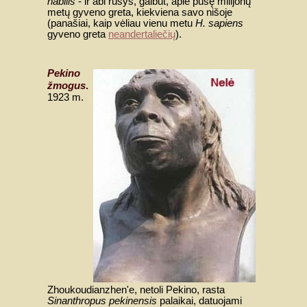
habilis
- ir abi rūšys, galbūt, apie pusę milijonų
metų gyveno greta, kiekviena savo nišoje
(panašiai, kaip vėliau vienu metu
H. sapiens
gyveno greta
neandertaliečių
).
Pekino
žmogus
.
1923 m.
Zhoukoudianzhen'e, netoli Pekino, rasta
Sinanthropus pekinensis
palaikai, datuojami