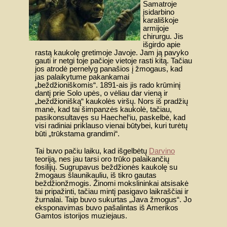
Samatroje
įsidarbino
karališkoje
armijoje
chirurgu. Jis
išgirdo apie
rastą kaukolę gretimoje Javoje. Jam ją pavyko
gauti ir netgi toje pačioje vietoje rasti kitą. Tačiau
jos atrodė pernelyg panašios į žmogaus, kad
jas palaikytume pakankamai
„beždžioniškomis“. 1891-ais jis rado krūminį
dantį prie Solo upės, o vėliau dar vieną ir
„beždžionišką“ kaukolės viršų. Nors iš pradžių
manė, kad tai šimpanzės kaukolė, tačiau,
pasikonsultavęs su Haechel‘iu, paskelbė, kad
visi radiniai priklauso vienai būtybei, kuri turėtų
būti „trūkstama grandimi“.
Tai buvo pačiu laiku, kad išgelbėtų
Darvino
teoriją, nes jau tarsi oro trūko palaikančių
fosilijų. Sugrupavus beždžionės kaukolę su
žmogaus šlaunikauliu, iš tikro gautas
beždžionžmogis. Žinomi mokslininkai atsisakė
tai pripažinti, tačiau mintį pasigavo laikraščiai ir
žurnalai. Taip buvo sukurtas „Java žmogus“. Jo
eksponavimas buvo pašalintas iš Amerikos
Gamtos istorijos muziejaus.