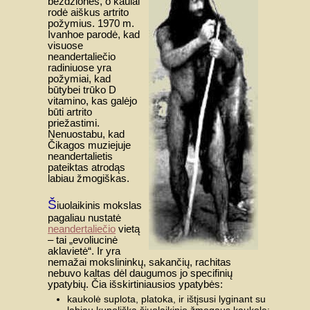
beždžionės, o kaulai
rodė aiškus artrito
požymius. 1970 m.
Ivanhoe parodė, kad
visuose
neandertaliečio
radiniuose yra
požymiai, kad
būtybei trūko D
vitamino, kas galėjo
būti artrito
priežastimi.
Nenuostabu, kad
Čikagos muziejuje
neandertalietis
pateiktas atrodąs
labiau žmogiškas.
Š
iuolaikinis mokslas
pagaliau nustatė
neandertaliečio
vietą
– tai „evoliucinė
aklavietė“. Ir yra
nemažai mokslininkų, sakančių, rachitas
nebuvo kaltas dėl daugumos jo specifinių
ypatybių. Čia išskirtiniausios ypatybės:
kaukolė suplota, platoka, ir ištįsusi lyginant su