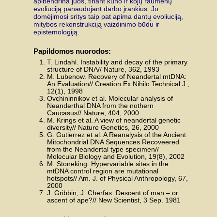
apibendrina juos, tiriant kūno ir kojų raumenų
evoliuciją panaudojant darbo įrankius. Jo
domėjimosi sritys taip pat apima dantų evoliuciją,
mitybos rekonstrukciją vaizdinimo būdu ir
epistemologiją.
Papildomos nuorodos:
T. Lindahl. Instability and decay of the primary
structure of DNA// Nature, 362, 1993
M. Lubenow. Recovery of Neandertal mtDNA:
An Evaluation// Creation Ex Nihilo Technical J.,
12(1), 1998
Ovchininnikov et al. Molecular analysis of
Neanderthal DNA from the nothern
Caucasus// Nature, 404, 2000
M. Krings et al. A view of neandertal genetic
diversity// Nature Genetics, 26, 2000
G. Gutierrez et al. A Reanalysis of the Ancient
Mitochondrial DNA Sequences Recoveered
from the Neandertal type specimen//
Molecular Biology and Evolution, 19(8), 2002
M. Stoneking. Hypervariable sites in the
mtDNA control region are mutational
hotspots// Am. J. of Physical Anthropology, 67,
2000
J. Gribbin, J. Cherfas. Descent of man – or
ascent of ape?// New Scientist, 3 Sep. 1981