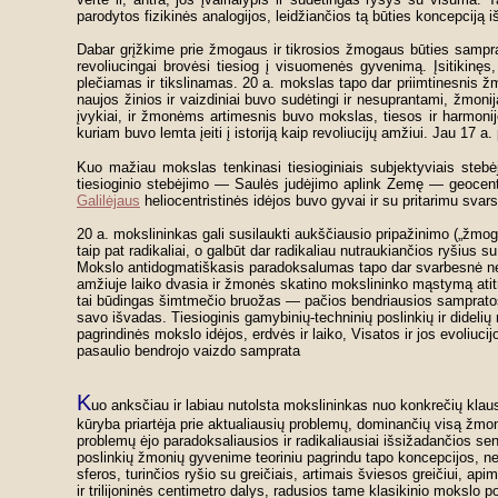
parodytos fizikinės analogijos, leidžiančios tą būties koncepciją iš
Dabar grįžkime prie žmogaus ir tikrosios žmogaus būties sampra
revoliucingai brovėsi tiesiog į visuomenės gyvenimą. Įsitikin
plečiamas ir tikslinamas. 20 a. mokslas tapo dar priimtinesnis žmog
naujos žinios ir vaizdiniai buvo sudėtingi ir nesuprantami, žmoni
įvykiai, ir žmonėms artimesnis buvo mokslas, tiesos ir harmoni
kuriam buvo lemta įeiti į istoriją kaip revoliucijų amžiui. Jau 17 
Kuo mažiau mokslas tenkinasi tiesioginiais subjektyviais stebė
tiesioginio stebėjimo — Saulės judėjimo aplink Zemę — geocentri
Galilėjaus
heliocentristinės idėjos buvo gyvai ir su pritarimu svar
20 a. mokslininkas gali susilaukti aukščiausio pripažinimo („žmogus
taip pat radikaliai, o galbūt dar radikaliau nutraukiančios ryšius
Mokslo antidogmatiškasis paradoksalumas tapo dar svarbesnė n
amžiuje laiko dvasia ir žmonės skatino mokslininko mąstymą ati
tai būdingas šimtmečio bruožas — pačios bendriausios sampratos. 
savo išvadas. Tiesioginis gamybinių-techninių poslinkių ir didelių
pagrindinės mokslo idėjos, erdvės ir laiko, Visatos ir jos evoliuc
pasaulio bendrojo vaizdo samprata
K
uo anksčiau ir labiau nutolsta mokslininkas nuo konkrečių klaus
kūryba priartėja prie aktualiausių problemų, dominančių visą žmonij
problemų ėjo paradoksaliausios ir radikaliausiai išsižadančios se
poslinkių žmonių gyvenime teoriniu pagrindu tapo koncepcijos, ne
sferos, turinčios ryšio su greičiais, artimais šviesos greičiui, api
ir trilijoninės centimetro dalys, radusios tame klasikinio mokslo p