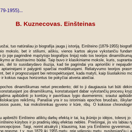
79-1955)...
B. Kuznecovas. Einšteinas
žai, tuo natūraliau jo biografija įauga į istoriją. Einšteino (1879-1955) biograf
ikinio mokslo, bet ir stiliumi, aiškiu, vienos kartos akyse vykstančiu fund
 (o joje pagrindinė mąstytojo biografijos linija) rodo tos teorijos dinamiškum
ritaikymo ar iliustravimo būdai. Taip buvo ir klasikiniame moksle, kuris, supran
ais, dėl to susidarydavo iliuzija, kad tie pagrindai yra aprioriški ir nepajud
t aptarinėjami ir palyginti sparčiai modifikuojami. Reliatyvumo teorijos pras
nt, bet ir prognozuojant bei retrospektuojant, kada matyti, kaip šiuolaikinio m
 ir kokius naujus horizontus tie pokyčiai atveria ateičiai.
pochos dinamiškumas neturi precedento; dėl to ji daugiausia turi būti dėkin
nstatuojant jos dinamiškumą, konstatuojant dabar vykstančių procesų kryptį
lima apibūdinti jo kontūrų ir paviršiaus lygio duomenimis; srautui apibūdint
 dislokacijos reikšmių. Panašiai yra ir su istoriniais epochos bruožais, iškyla
rmosios pusės, kai mokslininkas gyveno ir kūrė, ribų. O kokiose chronologi
 apibrėžti Einšteino atliktų darbų efektą ir tai, ką įkūnijo jo idėjos, tolesnį jo
šteino kūrybos ir jo pradinių idėjų efektas neblės. Priešingai, jis vis labiau 
koncepcijose. Taigi, norint atsakyti į klausimą, kas yra Einšteino gyvenimas,
ne prasme, t.y. nuo 1879 iki 1955 metų, prie vėlesnių metų, nusitęsiančių į atei