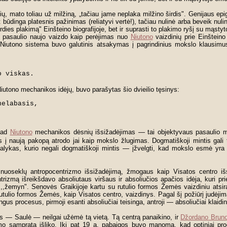
, mato toliau už milžiną, „tačiau jame neplaka milžino širdis". Genijaus epig
 būdinga platesnis pažinimas (reliatyvi vertė!), tačiau nulinė arba beveik nuli
širdies plakimą" Einšteino biografijoje, bet ir suprasti to plakimo ryšį su mąs
ie pasaulio naujo vaizdo kaip perėjimas nuo
Niutono
vaizdinių prie Einšteino 
Niutono sistema buvo galutinis atsakymas į pagrindinius mokslo klausimus
o viskas.
Niutono mechanikos idėjų, buvo parašytas šio dvieilio tęsinys:
elabasis,

 kad
Niutono
mechanikos dėsnių išsižadėjimas — tai objektyvaus pasaulio mo
 į naują pakopą atrodo jai kaip mokslo žlugimas. Dogmatiškoji mintis gal
dalykas, kurio negali dogmatiškoji mintis — įžvelgti, kad mokslo esmė yra 
 nuoseklų antropocentrizmo išsižadėjimą, žmogaus kaip Visatos centro išsi
trizmą išreikšdavo absoliutaus viršaus ir absoliučios apačios idėja, kuri
,,žemyn". Senovės Graikijoje kartu su rutulio formos Žemės vaizdiniu atsira
rutulio formos Žemės, kaip Visatos centro, vaizdinys. Pagal šį požiūrį judėji
gus procesus, pirmoji esanti absoliučiai teisinga, antroji — absoliučiai klaidin
s — Saulė — neilgai užėmė tą vietą. Tą centrą panaikino, ir
Džordano Brun
imo samprata išliko. Iki pat 19 a. pabaigos buvo manoma, kad optiniai pr