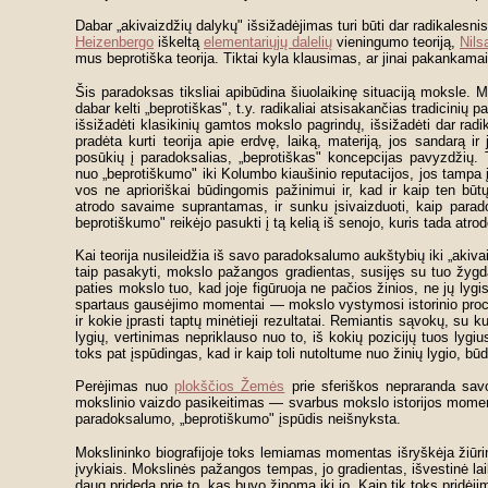
Dabar „akivaizdžių dalykų" išsižadėjimas turi būti dar radikalesn
Heizenbergo
iškeltą
elementariųjų dalelių
vieningumo teoriją,
Nils
mus beprotiška teorija. Tiktai kyla klausimas, ar jinai pakankamai
Šis paradoksas tiksliai apibūdina šiuolaikinę situaciją moksle. M
dabar kelti „beprotiškas", t.y. radikaliai atsisakančias tradicinių p
išsižadėti klasikinių gamtos mokslo pagrindų, išsižadėti dar rad
pradėta kurti teorija apie erdvę, laiką, materiją, jos sandarą i
posūkių į paradoksalias, „beprotiškas" koncepcijas pavyzdžių. 
nuo „beprotiškumo" iki Kolumbo kiaušinio reputacijos, jos tampa į
vos ne aprioriškai būdingomis pažinimui ir, kad ir kaip ten būtų,
atrodo savaime suprantamas, ir sunku įsivaizduoti, kaip paradok
beprotiškumo" reikėjo pasukti į tą kelią iš senojo, kuris tada atr
Kai teorija nusileidžia iš savo paradoksalumo aukštybių iki „akiv
taip pasakyti, mokslo pažangos gradientas, susijęs su tuo žygdarb
paties mokslo tuo, kad joje figūruoja ne pačios žinios, ne jų lygis
spartaus gausėjimo momentai — mokslo vystymosi istorinio proceso
ir kokie įprasti taptų minėtieji rezultatai. Remiantis sąvokų, su 
lygių, vertinimas nepriklauso nuo to, iš kokių pozicijų tuos lyg
toks pat įspūdingas, kad ir kaip toli nutoltume nuo žinių lygio, 
Perėjimas nuo
plokščios Žemės
prie sferiškos nepraranda savo
mokslinio vaizdo pasikeitimas — svarbus mokslo istorijos mome
paradoksalumo, „beprotiškumo" įspūdis neišnyksta.
Mokslininko biografijoje toks lemiamas momentas išryškėja žiūrint
įvykiais. Mokslinės pažangos tempas, jo gradientas, išvestinė lai
daug prideda prie to, kas buvo žinoma iki jo. Kaip tik toks pridėj