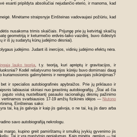
vė esanti pripildyta absoliučiai nejudančio eterio, ir manoma, kad
neigė. Minėtame straipsnyje Einšteinas vadovaujasi požiūriu, kad
tis nusakoma trimis skaičiais. Prijungę prie jų ketvirtąjį skaičių
ę geometriją ir keturmečio erdvės-laiko vaizdinį, buvo išdėstyti
ų ir iš jų sudarytų kūnų judėjimo dėsniai).
lygaus judėjimo. Judant iš inercijos, vidinių judėjimo efektų nėra.
ingąją lauko teoriją
, t.y. teoriją, kuri aprėptų ir gravitacijos, ir
luoksniai? Kodėl reliatyvumo teorijos kūrėju buvo domimasi daug
o kuriamosiomis galimybėmis ir neregėtais pavojais įsikūnijimas?
bet ir specialios autobiografinės apybraižos. Prie jų priklauso ir
ipsnis labiausiai skiriasi nuo įprastinių autobiografijų. „Štai aš čia
ajuto viską nustelbiantį pasaulio racionaliųjų dėsnių pažinimo
yje vertinamos svarbiausios 17-19 amžių fizikinės idėjos —
Niutono
rtinimą, Einšteinas sako:
 tai, ką jis galvoja ir kaip jis galvoja, o ne tai, ką jis daro arba
vadino savo autobiografiją nekrologu.
škai margo, kupino greit pamirštamų ir smulkių įvykių gyvenimo jis
keliu. Tai ir yra mąstytojo genialumas. Kaip minėta, genijus — tai