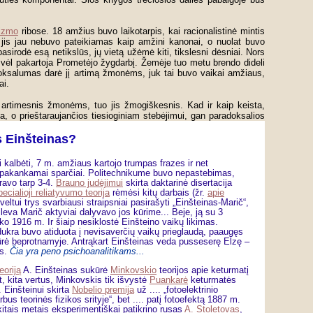
lizmo
ribose. 18 amžius buvo laikotarpis, kai racionalistinė mintis
 jis jau nebuvo pateikiamas kaip amžini kanonai, o nuolat buvo
pasirodė esą netikslūs, jų vietą užėmė kiti, tikslesni dėsniai. Nors
ip vėl pakartoja Prometėjo žygdarbį. Žemėje tuo metu brendo dideli
doksalumas darė jį artimą žmonėms, juk tai buvo vaikai amžiaus,
ai.
s artimesnis žmonėms, tuo jis žmogiškesnis. Kad ir kaip keista,
, o prieštaraujančios tiesioginiam stebėjimui, gan paradoksalios
s Einšteinas?
i kalbėti, 7 m. amžiaus kartojo trumpas frazes ir net
pakankamai sparčiai. Politechnikume buvo nepastebimas,
yravo tarp 3-4.
Brauno judėjimui
skirta daktarinė disertacija
ecialioji reliatyvumo teorija
rėmėsi kitų darbais (žr.
apie
veltui trys svarbiausi straipsniai pasirašyti „Einšteinas-Marič“,
eva Marič aktyviai dalyvavo jos kūrime... Beje, ją su 3
ko 1916 m. Ir šiaip nesiklostė Einšteino vaikų likimas.
ukra buvo atiduota į nevisaverčių vaikų prieglaudą, paaugęs
rė beprotnamyje. Antrąkart Einšteinas veda pusseserę Elzę –
os.
Čia yra peno psichoanalitikams...
eoriją
A. Einšteinas sukūrė
Minkovskio
teorijos apie keturmatį
t, kita vertus, Minkovskis tik išvystė
Puankarė
keturmatės
. Einšteinui skirta
Nobelio premija
už .... „fotoelektrinio
rbus teorinės fizikos srityje“, bet .... patį fotoefektą 1887 m.
į kitais metais eksperimentiškai patikrino rusas
A. Stoletovas
,