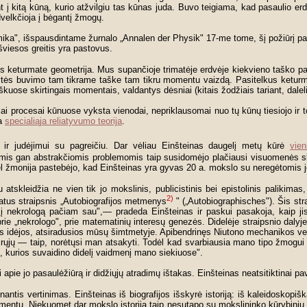
 į kitą kūną, kurio atžvilgiu tas kūnas juda. Buvo teigiama, kad pasaulio erd
dvelkčioja į bėgantį žmogų.
mika", išspausdintame žurnalo „Annalen der Physik" 17-me tome, šį požiūrį pa
šviesos greitis yra pastovus.
s keturmate geometrija. Mus supančioje trimatėje erdvėje kiekvieno taško padė
ytės buvimo tam tikrame taške tam tikru momentu vaizdą. Pasitelkus keturmat
škuose skirtingais momentais, valdantys dėsniai (kitais žodžiais tariant, daleli
niai procesai kūnuose vyksta vienodai, nepriklausomai nuo tų kūnų tiesiojo ir to
ma
specialiąja reliatyvumo teorija
.
kė ir judėjimui su pagreičiu. Dar vėliau Einšteinas daugelį metų kūrė
vien
iomis gan abstrakčiomis problemomis taip susidomėjo plačiausi visuomenės s
ėl žmonija pastebėjo, kad Einšteinas yra gyvas 20 a. mokslo su neregėtomis j
tskleidžia ne vien tik jo mokslinis, publicistinis bei epistolinis palikimas, 
2)
latus straipsnis „Autobiografijos metmenys
" („Autobiographisches"). Šis stra
nekrologą pačiam sau",— pradeda Einšteinas ir paskui pasakoja, kaip jis p
 prie „nekrologo", prie matematinių interesų genezės. Didelėje straipsnio dal
s idėjos, atsiradusios mūsų šimtmetyje. Apibendrinęs Niutono mechanikos ve
krųjų — taip, norėtųsi man atsakyti. Todėl kad svarbiausia mano tipo žmogui yra
s, kurios suvaidino didelį vaidmenį mano siekiuose".
pie jo pasaulėžiūrą ir didžiųjų atradimų ištakas. Einšteinas neatsitiktinai pa
antis vertinimas. Einšteinas iš biografijos išskyrė istoriją: iš kaleidoskopi
mentu. Niekuomet dar mokslo istorija taip nesutapo su mokslininko kūrybiniu 