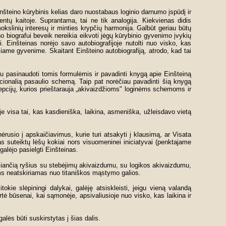
Einšteino kūrybinis kelias daro nuostabaus loginio darnumo įspūdį ir
entų kaitoje. Suprantama, tai ne tik analogija. Kiekvienas didis
kslinių interesų ir minties krypčių harmonija. Galbūt geriau būtų
o biografui beveik nereikia eikvoti jėgų kūrybinio gyvenimo įvykių
 Einšteinas norėjo savo autobiografijoje nutolti nuo visko, kas
ačiame gyvenime. Skaitant Einšteino autobiografiją, atrodo, kad tai
iau pasinaudoti tomis formulėmis ir pavadinti knygą apie Einšteiną
cionalią pasaulio schemą. Taip pat norėčiau pavadinti šią knygą
cepcijų, kurios prieštarauja „akivaizdžioms" loginėms schemoms ir
e visa tai, kas kasdieniška, laikina, asmeniška, užleisdavo vietą
ėrusio į apskaičiavimus, kurie turi atsakyti į klausimą, ar Visata
as suteiktų lėšų kokiai nors visuomeninei iniciatyvai (penktajame
galėjo pasielgti Einšteinas.
ukiančią ryšius su stebėjimų akivaizdumu, su logikos akivaizdumu,
ums neatskiriamas nuo titaniškos mąstymo galios.
kie slėpiningi dalykai, galėję atsiskleisti, jeigu vieną valandą
rtė būsenai, kai sąmonėje, apsivaliusioje nuo visko, kas laikina ir
lės būti suskirstytas į šias dalis.