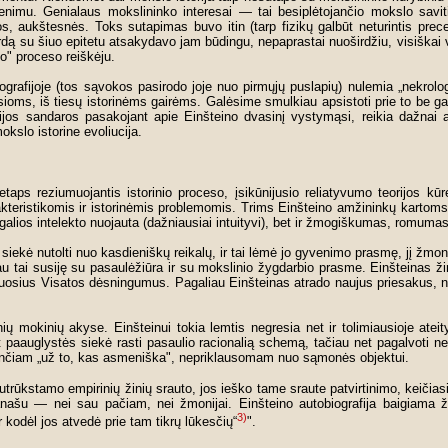
mu. Genialaus mokslininko interesai — tai besiplėtojančio mokslo saviti po
, aukštesnės. Toks sutapimas buvo itin (tarp fizikų galbūt neturintis prece
ardą su šiuo epitetu atsakydavo jam būdingu, nepaprastai nuoširdžiu, visiškai
o" proceso reiškėju.
ografijoje (tos sąvokos pasirodo joje nuo pirmųjų puslapių) nulemia „nekrol
oms, iš tiesų istorinėms gairėms. Galėsime smulkiau apsistoti prie to be ga
afijos sandaros pasakojant apie Einšteino dvasinį vystymąsi, reikia dažnai 
kslo istorine evoliucija.
netaps reziumuojantis istorinio proceso, įsikūnijusio reliatyvumo teorijos k
akteristikomis ir istorinėmis problemomis. Trims Einšteino amžininkų kartom
ės galios intelekto nuojauta (dažniausiai intuityvi), bet ir žmogiškumas, romuma
i siekė nutolti nuo kasdieniškų reikalų, ir tai lėmė jo gyvenimo prasmę, jį žmo
ai susiję su pasaulėžiūra ir su mokslinio žygdarbio prasme. Einšteinas žino
ikruosius Visatos dėsningumus. Pagaliau Einšteinas atrado naujus priesakus,
ių mokinių akyse. Einšteinui tokia lemtis negresia net ir tolimiausioje atei
 paauglystės siekė rasti pasaulio racionalią schemą, tačiau net pagalvoti ne
sančiam „už to, kas asmeniška", nepriklausomam nuo sąmonės objektui.
nutrūkstamo empirinių žinių srauto, jos ieško tame sraute patvirtinimo, keičia
našu — nei sau pačiam, nei žmonijai. Einšteino autobiografija baigiama žo
3)
 kodėl jos atvedė prie tam tikrų lūkesčių“
".