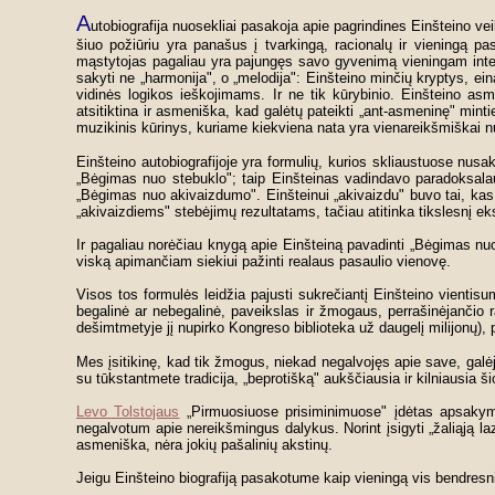
A
utobiografija nuosekliai pasakoja apie pagrindines Einšteino veik
šiuo požiūriu yra panašus į tvarkingą, racionalų ir vieningą pa
mąstytojas pagaliau yra pajungęs savo gyvenimą vieningam intelek
sakyti ne „harmonija", o „melodija": Einšteino minčių kryptys, ei
vidinės logikos ieškojimams. Ir ne tik kūrybinio. Einšteino as
atsitiktina ir asmeniška, kad galėtų pateikti „ant-asmeninę" mintie
muzikinis kūrinys, kuriame kiekviena nata yra vienareikšmiškai 
Einšteino autobiografijoje yra formulių, kurios skliaustuose nusa
„Bėgimas nuo stebuklo"; taip Einšteinas vadindavo paradoksalau
„Bėgimas nuo akivaizdumo". Einšteinui „akivaizdu" buvo tai, kas 
„akivaizdiems" stebėjimų rezultatams, tačiau atitinka tikslesnį e
Ir pagaliau norėčiau knygą apie Einšteiną pavadinti „Bėgimas nuo
viską apimančiam siekiui pažinti realaus pasaulio vienovę.
Visos tos formulės leidžia pajusti sukrečiantį Einšteino vientisu
begalinė ar nebegalinė, paveikslas ir žmogaus, perrašinėjančio r
dešimtmetyje jį nupirko Kongreso biblioteka už daugelį milijonų), p
Mes įsitikinę, kad tik žmogus, niekad negalvojęs apie save, galė
su tūkstantmete tradicija, „beprotišką" aukščiausia ir kilniausi
Levo Tolstojaus
„Pirmuosiuose prisiminimuose" įdėtas apsakymas 
negalvotum apie nereikšmingus dalykus. Norint įsigyti „žaliąją laz
asmeniška, nėra jokių pašalinių akstinų.
Jeigu Einšteino biografiją pasakotume kaip vieningą vis bendresni