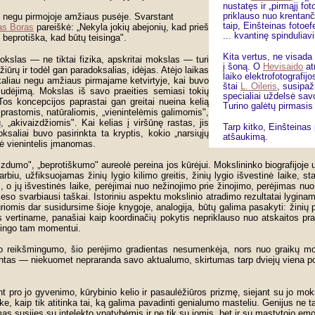
nustatęs ir „pirmąjį fo
priklauso nuo krentanč
is negu pirmojoje amžiaus pusėje. Svarstant
taip, Einšteinas fotoe
as Boras
pareiškė: „Nekyla jokių abejonių, kad prieš
... kvantinę spinduliav
 beprotiška, kad būtų teisinga".
Kita vertus, ne visada
okslas — ne tiktai fizika, apskritai mokslas — turi
į šoną. O
Hevisaido
at
ažiūrų ir todėl gan paradoksalias, idėjas. Atėjo laikas
laiko elektrofotografij
ikaliau negu amžiaus pirmajame ketvirtyje, kai buvo
štai
L. Oileris
, susipa
r judėjimą. Mokslas iš savo praeities semiasi tokių
specialiai uždelsė sav
Tos koncepcijos paprastai gan greitai nueina kelią
Turino galėtų pirmasis
prastomis, natūraliomis, „vienintelėmis galimomis",
 „akivaizdžiomis". Kai kelias į viršūnę rastas, jis
Tarp kitko, Einšteinas
saliai buvo pasirinkta ta kryptis, kokio „narsiųjų
atšaukimą.
odė vienintelis įmanomas.
aizdumo", „beprotiškumo" aureolė pereina jos kūrėjui. Mokslininko biografijoje 
iu, užfiksuojamas žinių lygio kilimo greitis, žinių lygio išvestinė laike, sta
, o jų išvestinės laike, perėjimai nuo nežinojimo prie žinojimo, perėjimas nuo 
 svarbiausi taškai. Istoriniu aspektu mokslinio atradimo rezultatai lyginami 
kuriomis dar susidursime šioje knygoje, analogija, būtų galima pasakyti: žinių 
ius vertiname, panašiai kaip koordinačių pokytis nepriklauso nuo atskaitos pr
būdingo tam momentui.
 reikšmingumo, šio perėjimo gradientas nesumenkėja, nors nuo graikų moks
ntas — niekuomet nepraranda savo aktualumo, skirtumas tarp dviejų viena p
 pro jo gyvenimo, kūrybinio kelio ir pasaulėžiūros prizmę, siejant su jo moks
ke, kaip tik atitinka tai, ką galima pavadinti genialumo masteliu. Genijus ne t
imas susijęs su intelekto ypatybėmis ir ne tik su jomis, bet ir su mąstytojo emo