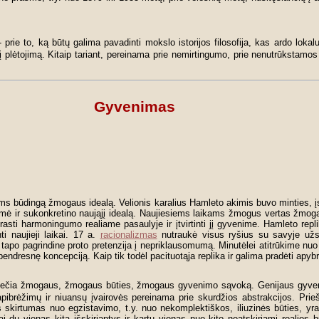
s - prie to, ką būtų galima pavadinti mokslo istorijos filosofija, kas ardo loka
snį plėtojimą. Kitaip tariant, pereinama prie nemirtingumo, prie nenutrūkstamo
Gyvenimas
kams būdingą žmogaus idealą. Velionis karalius Hamleto akimis buvo minties,
rėmė ir sukonkretino naująjį idealą. Naujiesiems laikams žmogus vertas žmog
rasti harmoningumo realiame pasaulyje ir įtvirtinti jį gyvenime. Hamleto repli
i naujieji laikai. 17 a.
racionalizmas
nutraukė visus ryšius su savyje užsid
ei tapo pagrindine proto pretenzija į nepriklausomumą. Minutėlei atitrūkime nuo
ndresnę koncepciją. Kaip tik todėl pacituotąja replika ir galima pradėti apyb
 Išplečia žmogaus, žmogaus būties, žmogaus gyvenimo sąvoką. Genijaus gyven
apibrėžimų ir niuansų įvairovės pereinama prie skurdžios abstrakcijos. Pri
skirtumas nuo egzistavimo, t.y. nuo nekomplektiškos, iliuzinės būties, yra
 Tai du vienas kitą išskiriantys ir kartu vienas nuo kito neatskiriami realio