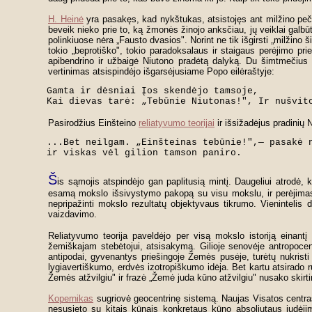
H. Heinė
yra pasakęs, kad nykštukas, atsistojęs ant milžino pečių
beveik nieko prie to, ką žmonės žinojo anksčiau, jų veiklai galbūt
polinkiuose nėra „Fausto dvasios". Norint ne tik išgirsti „milžino 
tokio „beprotiško", tokio paradoksalaus ir staigaus perėjimo pr
apibendrino ir užbaigė Niutono pradėtą dalyką. Du šimtmečius 
vertinimas atsispindėjo išgarsėjusiame Popo eilėraštyje:
Gamta ir dėsniai Įos skendėjo tamsoje,

Kai dievas tarė: „Tebūnie Niutonas!", Ir nušvit
Pasirodžius Einšteino
reliatyvumo teorijai
ir išsižadėjus pradinių 
...Bet neilgam. „Einšteinas tebūnie!",— pasakė n
ir viskas vėl gilion tamson paniro.
Š
is sąmojis atspindėjo gan paplitusią mintį. Daugeliui atrodė,
esamą mokslo išsivystymo pakopą su visu mokslu, ir perėjimas
nepripažinti mokslo rezultatų objektyvaus tikrumo. Vienintelis 
vaizdavimo.
Reliatyvumo teorija paveldėjo per visą mokslo istoriją einantį
žemiškajam stebėtojui, atsisakymą. Gilioje senovėje antropocen
antipodai, gyvenantys priešingoje Žemės pusėje, turėtų nukristi 
lygiavertiškumo, erdvės izotropiškumo idėja. Bet kartu atsirado 
Žemės atžvilgiu" ir frazė „Žemė juda kūno atžvilgiu" nusako skirtin
Kopernikas
sugriovė geocentrinę sistemą. Naujas Visatos centra
nesusieto su kitais kūnais konkretaus kūno absoliutaus judėj