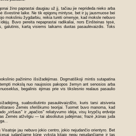
onai žino paprastai daugiau už jį, tačiau jie neprideda nieko arba
nė išvestinė laike. Ne tik epigonų mintyse, bet ir jų jausmuose bei
tytojo moksliniu žygdarbiu, reikia turėti omenyje, kad moksle nebuvo
idėjų. Buvo pereita nepaprastai radikaliai, nors Einšteinas tęsė,
, galutinis, kartą visiems laikams duotas pasaulėvaizdis. Toks
kslinio pažinimo išsižadėjimas. Dogmatiškoji mintis sutapatina
i tempti mokslą nuo naujosios pakopos žemyn ant senosios arba
nuoseklus, begalinis ėjimas prie vis tikslesnio realaus pasaulio
žadėjimą, suabsoliutinto pasaulėvaizdžio, kuris tarsi atsiveria
 prieštaravo Žemės sferiškumo teorijai. Tuomet buvo manoma, kad
do „viršaus" ir „apačios" reliatyvumo idėja, visų krypčių erdvėje
mas Žemės atžvilgiu — tai absoliutus judėjimas; frazė „kūnas juda
ga...
o
Visatoje jau nebuvo jokio centro, jokio nejudančio orientyro. Bet
ocesai judančiame kūne vyksta kitaip negu nejudančiame ir tas