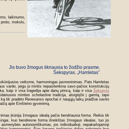
lumo, laikinumo,
s proto, mokslo,
Jis buvo žmogus tikriausia to žodžio prasme.
Šekspyras. „Hamletas"
 įsikūnijusios veiksme, harmoningas įasmeninimas. Pats Hamletas
aus vardo, jeigu jo mintis nepasitenkina savo pačios konstrukcijų
ka, kaip ir visa tragedija apie danų princą, kaip ir visa
Šekspyro
ariusios minties scholastine tradicija, atsigręžė į gamtą, tapo
 ką tik pradėto Renesanso epochai ir naujųjų laikų pradžiai savito
raižą apie Einšteino gyvenimą.
imas įkūnija žmogaus idealą pačia bendriausia forma. Reikia tik
ešingai, kuo bendresne forma išreikštas žmogaus idealas, tuo jis
 asmenybės autonomiškumas, jos individualioji, nepakartojamoji
s būties komponentai. Šios knygos trečiosios dalies pabaigoje bus