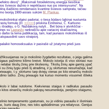
toefekto dėsnį“: „Maksimali fotoelektronų energija tiesiškai
ios šviesos dažnio ir nepriklauso nuo jos intensyvumo“. Na
fektą išaiškino remdamasis kvantine šviesos samprata, tačiau
imo teoriją 1900-aisiais sukūrė
M. Plankas
.
 mokslininkai elgėsi padoriai, o tiesa būdavo laikinai nustumta
rastą formulę (žr.
>>>>>
) priskiria Einšteinui, Č. Karlsono
os išradėju, o G. Naždakovą nutyli... Bet būna ir atvirkščiai -
žinęs su
Lagranžo
rankraščiu apie variacinį skaičiavimą,
o darbo ta tema publikaciją, tam, kad jaunasis mokslininkas iš
 atspausdinti savo straipsnį.
 palaikė homoseksualus ir pasirašė už įstatymo prieš juos
užfiksuojamas ne jo mokslinio žygdarbio rezultatas, o jeigu galima
igaus pažinimo kilimo kreivė. Mokslo istorija iš viso skiriasi nuo
nelabai tikslių žinių prie tikslesnių. Tikslių žinių apie gamtą ypač
su žinių lygiu prieš šį atradimą, ir jų skirtumas nesumažėja, kad
prieaugio, t.y. skirtumo tarp dviejų vienas po kito einančių mokslo
adinio taško. Žinių prieaugis kai kuriuo momentu visuomet išlieka
lo ir labai nutolome. Kiekvienas staigus ir radikalus pasaulio
o kitos einančių mokslo pakopų nesumenkėja, perėjimo staigumo,
linio temperamento ypatumais, su jo vidiniu pasauliu ir išoriniais
as, kuris daug žino, nes toks apibūdinimas yra reliatyvus. Genijus
ciniu pasauliu.