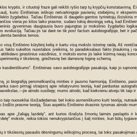
los kryptis, ir cituotoji frazė gali reikšti ryšio tarp tų krypčių konstatavimą. 
saulį, kurio Einšteinas ieškojo netvarkingoje pavienių stebėjimų ir eksperim
to žygdarbiui. Tačiau Einšteinas iš daugelio gamtos tyrinėtojų išsiskiria mo
nančios viena po kitos laiko prasme, sudaro tokią dėsningą seką, kad Einštein
meninis gyvenimas daugiausia buvo pajungtas jo mokslinio žygdarbio logikai.
s evoliuciją. Tačiau jis tai darė ne tik
post factum
autobiografijoje, bet ir p
nulemta bendros temos.
ko visą Einšteino kūrybinį kelią ir kartu visą mokslo istorinę raidą. Aš norėč
s fakto sukeltos nuostabos įveikimą, to paradoksalaus fakto įtraukimą į ra
atitikdavo įprastinius vaizdinius, ir mokslo esme jis laikė kūrimą naujų kon
ksperimentą ir tikslesnę, griežtesnę bei darnesnę loginę schemą.
 kasdieniškumo". Einšteinas savo autobiografijoje pasakoja, kaip jo sąmonėj
mą, jo biografiją persmelkiančią minties ir jausmo harmoniją. Einšteino, pasin
anka savo pirmąjį straipsnį apie reliatyvumo teoriją, kad parduotas autograf
aveikslas,—jie atrodo susilieję; mums atrodo, kad kiekvienu atveju tik taip ir 
jo taip nuosekliai išsižadėdamas bet kokio asmeniškumo kurti teoriją, nutra
a šio žodžio prasme teoriją. Šiuo aspektu Einšteino dvasinis tyrumas atrodo m
apie „žaliąją lazdelę", ant kurios išrašyta žmonių laimės paslaptis ir kito
delę" moksle, reikia tokios nenukrypstančius į šalį minties, kuri būtų lygiave
ų ir tikslesnių pasaulio dėsningumų ieškojimų procesą, tai toks pasakojimas ga