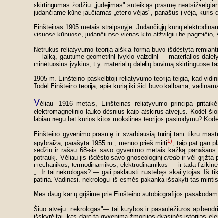
skirtingumas žodžiui „judėjimas" suteikiąs prasmę neatsižvelgiant
judančiame kūne jaučiamas „eterio vėjas", panašus į vėją, kuris 
Einšteinas 1905 metais straipsnyje „Judančiųjų kūnų elektrodina
visuose kūnuose, judančiuose vienas kito atžvilgiu be pagreičio, 
Netrukus reliatyvumo teorija aiškia forma buvo išdėstyta remianti
— laiką, gautume geometrinį įvykio vaizdinį — materialios dalel
minėtuosius įvykius, t.y. materialių dalelių buvimą skirtinguose ta
1905 m. Einšteino paskelbtoji reliatyvumo teorija teigia, kad vidi
Todėl Einšteino teorija, apie kurią iki šiol buvo kalbama, vadina
V
ėliau, 1916 metais, Einšteinas reliatyvumo principą pritai
elektromagnetinio lauko dėsnius kaip atskirus atvejus. Kodėl š
labiau negu bet kurios kitos mokslinės teorijos pasirodymu? Kod
Einšteino gyvenimo prasmę ir svarbiausią turinį tam tikru mastu a
1)
apybraiža, parašyta 1955 m., mėnuo prieš mirtį
, taip pat gan p
sėdžiu ir rašau 68-ais savo gyvenimo metais kažką panašaus į 
potraukį. Vėliau jis išdėsto savo gnoseologinį
credo
ir vėl grįžta
mechanikos, termodinamikos, elektrodinamikos — ir tada fizikinė
„...Ir tai nekrologas?"— gali paklausti nustebęs skaitytojas. Iš ti
patiria. Vadinasi, nekrologui iš esmės pakanka išsakyti tas minti
Mes daug kartų grįšime prie Einšteino autobiografijos pasakodami a
Šiuo atveju „nekrologas"— tai kūrybos ir pasaulėžiūros apibendrin
išskyrė tai, kas daro tą gyvenimą žmonijos dvasinės istorijos ele