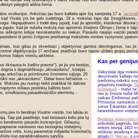
dėstyti palyginti aiškia forma.
tos evoliucijos. Anksčiau jau buvo kalbėta apie šią sampratą 17 a.
raciona
ęs, kad Visata yra be galo sudėtinga, 19 a. mokslas tapo dar žmogiškesnis,
ui. Nepajudinami ir todėl darę įspūdį, kad jie aprioriški, klasikiniai dėsniai 
ja pajuto, kad jie nukelia mokslą nuo apriorinio žinojimo Olimpo į žemę ir ta
jos ieškojimo kelyje nesiskaitantis su niekuo. Pasaulio naujojo vaizdo para
a. pastebimi iš pirmo žvilgsnio prieštaringi mokslinės minties vystymosi ypatum
jimais, kuo giliau jis skverbiasi į objektyvius gamtos dėsningumus, tuo ji
stinė objektyvacija 17 amžiaus pradžioje buvo tapusi uždarų grupių pozicija
stomos Italijos miestų aikštėse.
Kas per geniju
 tikriausia to žodžio prasme"), jei jis yra teorijos,
 su dogma ir dogmatiškuoju „akivaizdumu", kūrėjas.
Vaikystėje ilgai mokės
egu anksčiau jo priimtinumo žmonėms sąlyga. 20
devynmetis kalbėjo ne
trūkti nuo „akivaizdumo", Dabar buvo liečiamos —
įvertinimų vidurkis sv
Mokslas jau nustojo teikti praktikai tik dalines
pripažinta klaidinga.
Sp
 mąstymo stiliaus poslinkių šaltinis buvo
prioritetus
) – matyt ne 
ijos, smulkiausių pasaulėvaizdžio elementų -
nes jo žmona serbė Mil
vaikais Einšteinas pali
Pirmosios santuokos d
sūnus Eduardas atsidū
faraoniškosios vedyb
imų prie to bendrojo Visatos vaizdo, tuo labiau jo
ą. Taip pat paaiškėjo, kad tiesiausiu keliu prie tų
Bendrąją reliatyvumo t
no bendrosios pasaulio koncepcijos. Giliausių
erdvėlaikį pagrindu, be
paprastai nutolusios nuo tiesioginių stebėjimų
erdvės teoriją. 1922 m
mančios sritis, kurių parametrai milijardai šviesmečių
reiškinio atradimą ir da
ožiūriu kuo paradoksaliausių sąryšių.
atrado
H. Hercas
, o j