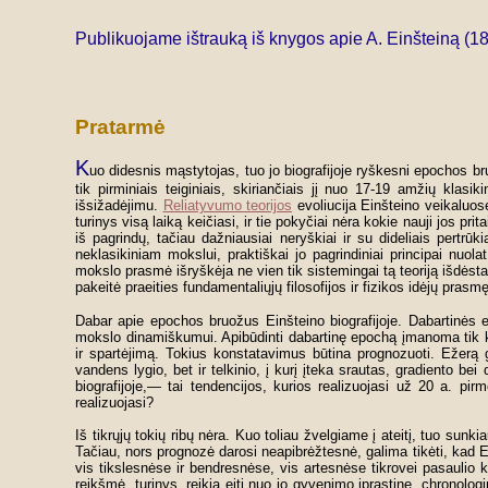
Publikuojame ištrauką iš knygos apie A. Einšteiną (18
Pratarmė
K
uo didesnis mąstytojas, tuo jo biografijoje ryškesni epochos bruo
tik pirminiais teiginiais, skiriančiais jį nuo 17-19 amžių klas
išsižadėjimu.
Reliatyvumo teorijos
evoliucija Einšteino veikaluose
turinys visą laiką keičiasi, ir tie pokyčiai nėra kokie nauji jos p
iš pagrindų, tačiau dažniausiai neryškiai ir su dideliais pertrūki
neklasikiniam mokslui, praktiškai jo pagrindiniai principai nuola
mokslo prasmė išryškėja ne vien tik sistemingai tą teoriją išdėsta
pakeitė praeities fundamentaliųjų filosofijos ir fizikos idėjų prasmę
Dabar apie epochos bruožus Einšteino biografijoje. Dabartinės e
mokslo dinamiškumui. Apibūdinti dabartinę epochą įmanoma tik ko
ir spartėjimą. Tokius konstatavimus būtina prognozuoti. Ežerą ga
vandens lygio, bet ir telkinio, į kurį įteka srautas, gradiento bei
biografijoje,— tai tendencijos, kurios realizuojasi už 20 a. pi
realizuojasi?
Iš tikrųjų tokių ribų nėra. Kuo toliau žvelgiame į ateitį, tuo sunkiau
Tačiau, nors prognozė darosi neapibrėžtesnė, galima tikėti, kad Ein
vis tikslesnėse ir bendresnėse, vis artesnėse tikrovei pasaulio 
reikšmė, turinys, reikia eiti nuo jo gyvenimo įprastine, chronologi