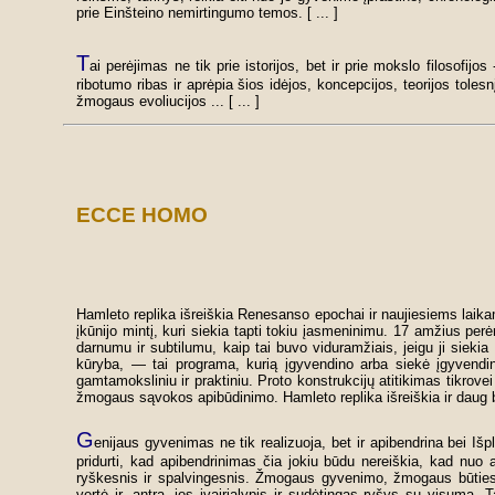
prie Einšteino nemirtingumo temos. [ ... ]
T
ai perėjimas ne tik prie istorijos, bet ir prie mokslo filosofijo
ribotumo ribas ir aprėpia šios idėjos, koncepcijos, teorijos tole
žmogaus evoliucijos ... [ ... ]
ECCE HOMO
Hamleto replika išreiškia Renesanso epochai ir naujiesiems lai
įkūnijo mintį, kuri siekia tapti tokiu įasmeninimu. 17 amžius pe
darnumu ir subtilumu, kaip tai buvo viduramžiais, jeigu ji siekia 
kūryba, — tai programa, kurią įgyvendino arba siekė įgyvendint
gamtamoksliniu ir praktiniu. Proto konstrukcijų atitikimas tikrov
žmogaus sąvokos apibūdinimo. Hamleto replika išreiškia ir daug be
G
enijaus gyvenimas ne tik realizuoja, bet ir apibendrina bei
pridurti, kad apibendrinimas čia jokiu būdu nereiškia, kad nuo 
ryškesnis ir spalvingesnis. Žmogaus gyvenimo, žmogaus būties 
vertė ir, antra, jos įvairialypis ir sudėtingas ryšys su visuma.