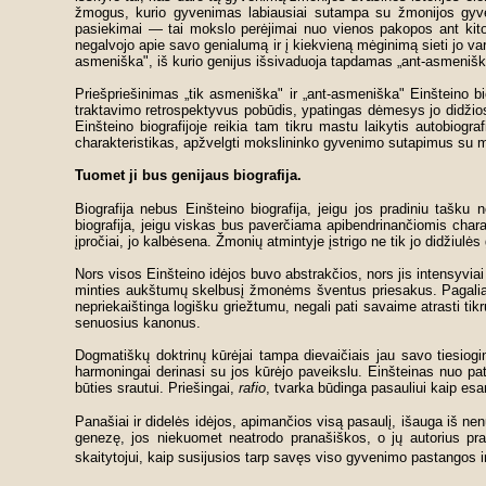
žmogus, kurio gyvenimas labiausiai sutampa su žmonijos gyveni
pasiekimai — tai mokslo perėjimai nuo vienos pakopos ant kitos
negalvojo apie savo genialumą ir į kiekvieną mėginimą sieti jo v
asmeniška", iš kurio genijus išsivaduoja tapdamas „ant-asmenišk
Priešpriešinimas „tik asmeniška" ir „ant-asmeniška" Einšteino bi
traktavimo retrospektyvus pobūdis, ypatingas dėmesys jo didžiosi
Einšteino biografijoje reikia tam tikru mastu laikytis autobiogr
charakteristikas, apžvelgti mokslininko gyvenimo sutapimus su mo
Tuomet ji bus genijaus biografija.
Biografija nebus Einšteino biografija, jeigu jos pradiniu tašku 
biografija, jeigu viskas bus paverčiama apibendrinančiomis char
įpročiai, jo kalbėsena. Žmonių atmintyje įstrigo ne tik jo didžiul
Nors visos Einšteino idėjos buvo abstrakčios, nors jis intensyvia
minties aukštumų skelbusį žmonėms šventus priesakus. Pagaliau t
nepriekaištinga logišku griežtumu, negali pati savaime atrasti t
senuosius kanonus.
Dogmatiškų doktrinų kūrėjai tampa dievaičiais jau savo tiesiogin
harmoningai derinasi su jos kūrėjo paveikslu. Einšteinas nuo pat
būties srautui. Priešingai,
rafio
, tvarka būdinga pasauliui kaip e
Panašiai ir didelės idėjos, apimančios visą pasaulį, išauga iš ne
genezę, jos niekuomet neatrodo pranašiškos, o jų autorius pra
skaitytojui, kaip susijusios tarp savęs viso gyvenimo pastangos ir