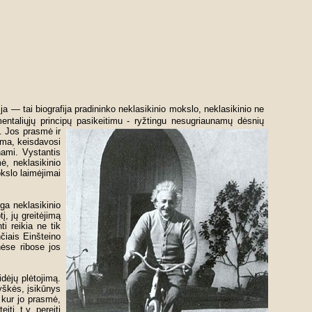
ija — tai biografija pradininko neklasikinio mokslo, neklasikinio ne
amentaliųjų principų pasikeitimu - ryžtingu nesugriaunamų dėsnių
ą. Jos prasmė ir
tama, keisdavosi
inami. Vystantis
mė, neklasikinio
okslo laimėjimai
ga neklasikinio
, jų greitėjimą
i reikia ne tik
nčiais Einšteino
nėse ribose jos
 idėjų plėtojimą.
ryškės, įsikūnys
 kur jo prasmė,
tį, t.y. pereiti