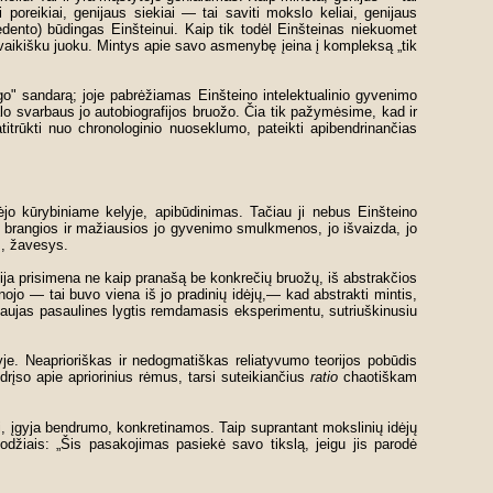
reikiai, genijaus siekiai — tai saviti mokslo keliai, genijaus
dento) būdingas Einšteinui. Kaip tik todėl Einšteinas niekuomet
 vaikišku juoku. Mintys apie savo asmenybę įeina į kompleksą „tik
ogo" sandarą; joje pabrėžiamas Einšteino intelektualinio gyvenimo
lo svarbaus jo autobiografijos bruožo. Čia tik pažymėsime, kad ir
atitrūkti nuo chronologinio nuoseklumo, pateikti apibendrinančias
ūrėjo kūrybiniame kelyje, apibūdinimas. Tačiau ji nebus Einšteino
s brangios ir mažiausios jo gyvenimo smulkmenos, jo išvaizda, jo
s, žavesys.
nija prisimena ne kaip pranašą be konkrečių bruožų, iš abstrakčios
jo — tai buvo viena iš jo pradinių idėjų,— kad abstrakti mintis,
 naujas pasaulines lygtis remdamasis eksperimentu, sutriuškinusiu
tyje. Neaprioriškas ir nedogmatiškas reliatyvumo teorijos pobūdis
drįso apie apriorinius rėmus, tarsi suteikiančius
ratio
chaotiškam
si, įgyja bendrumo, konkretinamos. Taip suprantant mokslinių idėjų
džiais: „Šis pasakojimas pasiekė savo tikslą, jeigu jis parodė