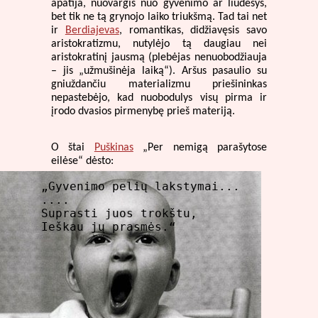
apatija, nuovargis nuo gyvenimo ar liūdesys,
bet tik ne tą grynojo laiko triukšmą. Tad tai net
ir
Berdiajevas
, romantikas, didžiavęsis savo
aristokratizmu, nutylėjo tą daugiau nei
aristokratinį jausmą (plebėjas nenuobodžiauja
– jis „užmušinėja laiką“). Aršus pasaulio su
gniuždančiu materializmu priešininkas
nepastebėjo, kad nuobodulys visų pirma ir
įrodo dvasios pirmenybę prieš materiją.
O štai
Puškinas
„Per nemigą parašytose
eilėse“ dėsto:
„Gyvenimo pelių lakstymai...

....

Suprasti juos trokštu,

Ieškau jų prasmės.“