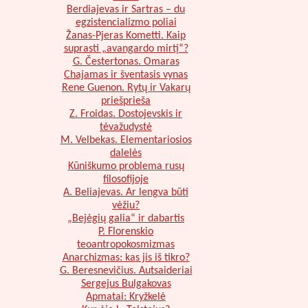
Berdiajevas ir Sartras – du
egzistencializmo poliai
Žanas-Pjeras Kometti. Kaip
suprasti „avangardo mirtį“?
G. Čestertonas. Omaras
Chajamas ir šventasis vynas
Rene Guenon. Rytų ir Vakarų
priešprieša
Z. Froidas. Dostojevskis ir
tėvažudystė
M. Velbekas. Elementariosios
dalelės
Kūniškumo problema rusų
filosofijoje
A. Beliajevas. Ar lengva būti
vėžiu?
„Bejėgių galia“ ir dabartis
P. Florenskio
teoantropokosmizmas
Anarchizmas: kas jis iš tikro?
G. Beresnevičius. Autsaideriai
Sergejus Bulgakovas
Apmatai: Kryžkelė