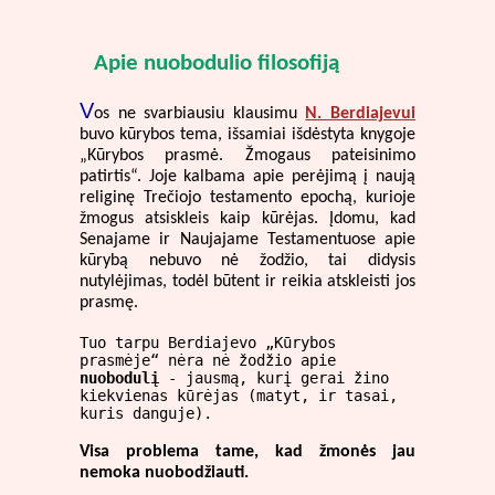
Apie nuobodulio filosofiją
V
os ne svarbiausiu klausimu
N. Berdiajevui
buvo kūrybos tema, išsamiai išdėstyta knygoje
„Kūrybos prasmė. Žmogaus pateisinimo
patirtis“. Joje kalbama apie perėjimą į naują
religinę Trečiojo testamento epochą, kurioje
žmogus atsiskleis kaip kūrėjas. Įdomu, kad
Senajame ir Naujajame Testamentuose apie
kūrybą nebuvo nė žodžio, tai didysis
nutylėjimas, todėl būtent ir reikia atskleisti jos
prasmę.
Tuo tarpu Berdiajevo „Kūrybos
prasmėje“ nėra nė žodžio apie
nuobodulį
- jausmą, kurį gerai žino
kiekvienas kūrėjas (matyt, ir tasai,
kuris danguje).
Visa problema tame, kad žmonės jau
nemoka nuobodžiauti.