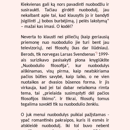
Kiekvienas gali ką nors pavadinti nuobodžiu ir
susiraukti. Tačiau girdėti nuobodulį, jau
nekalbant apie tai, kad klausytis jo ir bandyti
įsigilinti „į bobos burbėjimą, į pelės lakstymą“
– mažai kas imasi. O kodėl?
Neverta to klausti nei piliečių (kaip geriausią
priemonę nuo nuobodulio jie turi bent jau
televizorių), nei filosofų (kas dar liūdniau).
*)
Berods, tik norvegas Larsas Svendsenas
1999-
ais surizikavo pasisakyti plona knygiūkšte
„Nuobodulio filosofija“, kur nuobodulys
aiškinamas, visų pirma, kaip neatskiriama
pačios būties savybė, kaip laiko, o ne vien
nuotaikos ar dvasios būsenos forma. Ir jis
virkauja, kad jei tai dabar nelaikoma rimta
tema, tai „prielaida susimąstyti dėl pačios
filosofijos likimo“. Ir tikrai, filosofų tomus
tegalima suvokti tik su nuobodulio ženklu.
O juk menui nuobodulys puikiai pažįstamas -
ypač romantinės pakraipos, kuris iš esmės ir
atskleidė nuobodulį. Iki tol buvo nebent