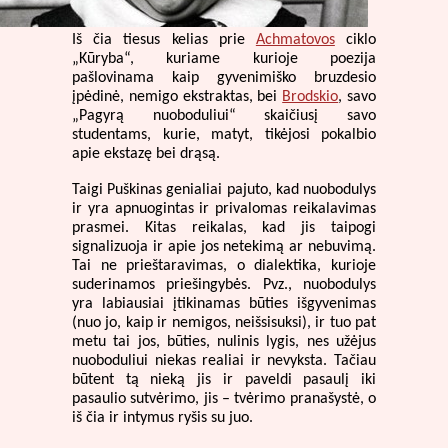
Iš čia tiesus kelias prie
Achmatovos
ciklo
„Kūryba“, kuriame kurioje poezija
pašlovinama kaip gyvenimiško bruzdesio
įpėdinė, nemigo ekstraktas, bei
Brodskio
, savo
„Pagyrą nuoboduliui“ skaičiusį savo
studentams, kurie, matyt, tikėjosi pokalbio
apie ekstazę bei drąsą.
Taigi Puškinas genialiai pajuto, kad nuobodulys
ir yra apnuogintas ir privalomas reikalavimas
prasmei. Kitas reikalas, kad jis taipogi
signalizuoja ir apie jos netekimą ar nebuvimą.
Tai ne prieštaravimas, o dialektika, kurioje
suderinamos priešingybės. Pvz., nuobodulys
yra labiausiai įtikinamas būties išgyvenimas
(nuo jo, kaip ir nemigos, neišsisuksi), ir tuo pat
metu tai jos, būties, nulinis lygis, nes užėjus
nuoboduliui niekas realiai ir nevyksta. Tačiau
būtent tą nieką jis ir paveldi pasaulį iki
pasaulio sutvėrimo, jis – tvėrimo pranašystė, o
iš čia ir intymus ryšis su juo.