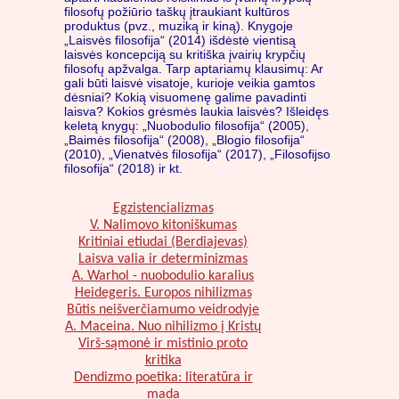
filosofų požiūrio taškų įtraukiant kultūros
produktus (pvz., muziką ir kiną). Knygoje
„Laisvės filosofija“ (2014) išdėstė vientisą
laisvės koncepciją su kritiška įvairių krypčių
filosofų apžvalga. Tarp aptariamų klausimų: Ar
gali būti laisvė visatoje, kurioje veikia gamtos
dėsniai? Kokią visuomenę galime pavadinti
laisva? Kokios grėsmės laukia laisvės? Išleidęs
keletą knygų: „Nuobodulio filosofija“ (2005),
„Baimės filosofija“ (2008), „Blogio filosofija“
(2010), „Vienatvės filosofija“ (2017), „Filosofijso
filosofija“ (2018) ir kt.
Egzistencializmas
V. Nalimovo kitoniškumas
Kritiniai etiudai (Berdiajevas)
Laisva valia ir determinizmas
A. Warhol - nuobodulio karalius
Heidegeris. Europos nihilizmas
Būtis neišverčiamumo veidrodyje
A. Maceina. Nuo nihilizmo į Kristų
Virš-sąmonė ir mistinio proto
kritika
Dendizmo poetika: literatūra ir
mada