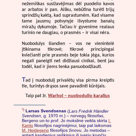
nežemiškas susižavėjimas dėl puodelio kavos
ar arbatos ir pan. Aišku, nebūtina turėti trijų
sprindžių kaktą, kad suprastumėm. Kad visame
tame jausmų potvynyje išvystume banalų
miražų dykumoje. Tačiau ir gyvenime realaus
turinio ne daugiau, o prasmės – ir visai nėra.
Nuobodulys šiandien – vos ne vienintelė
įtikinama tikrovė; tikrovė principingai
kviečianti prie prasmės beje tokia jėga, kurios
negali paneigti net didžiausi cinikai, bent jau
todėl, kad ir jiems tenka panuobodžiauti.
T
ad į nuobodulį privalėtų visa pirma kreiptis
tie, turintys drąsos save pavadinti kūrėjais.
Taip pat žr.
Warhol – nuobodulio karalius
*)
Larsas Svendsenas
(
Lars Fredrik Händler
Svendsen
, g. 1970 m.) – norvegų filosofas,
Bergeno un-to prof. Jo mokslinė veikla skirta
I.
Kanto
filosofijos nagrinėjimui, taip pat laikomas
M. Heidegerio
filosofijos žinovu. Jo metodas –
aptarti kasdienius reiškinius iš įvairių krypčių