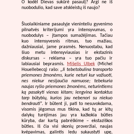
O kodėl Dievas sukūrė pasaulį? Argi ne iš
nuobodulio, kad save atskleistų iš naujo?
Šiuolaikiniame pasaulyje vieninteliu gyvenimo
pilnatvės kriterijumi yra intensyvumas, o
nuobodulys – įtampos sumažėjimas. Tačiau
kuo intensyvesnis ritmas, tuo mažiau,
dažniausiai, jame prasmės. Nenuostabu, kad
šiuo metu intensyviausias ir ekstazinis
diskursas – reklama – yra tuo pačiu ir
labiausiai beprasmis.
Mišelis Ulbek
(Michel
Houellebecq) rašo: „
Ji tebetobulina transporto
priemones žmonėms, kurie neturi kur važiuoti,
nes niekur nesijaučia namuose; tebekuria
naujas ryšio priemones žmonėms, neturintiems
ką pasakyti vienas kitam; lengvina kontaktus
tarp būtybių, kurios jau nebenori su niekuo
bendrauti
“. Ir būtent ji, pati to nesuvokdama,
visomis jėgomus mus tikina, kad tų ar kitų
dalykų turėjimas jau yra kažkokia būties
kūryba, dar kartą pabrėškime – ekstaziškos
būties. Iš čia visi skonių proveržiai, naujas
kvėpavimas, galintis ledu sukaustyti upę,