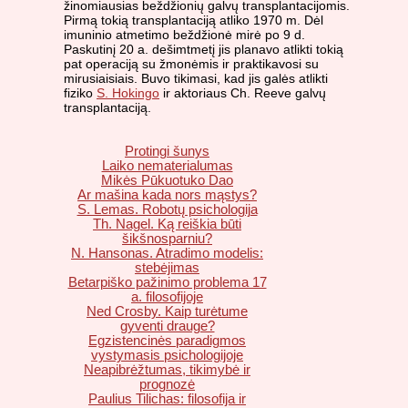
žinomiausias beždžionių galvų transplantacijomis.
Pirmą tokią transplantaciją atliko 1970 m. Dėl
imuninio atmetimo beždžionė mirė po 9 d.
Paskutinį 20 a. dešimtmetį jis planavo atlikti tokią
pat operaciją su žmonėmis ir praktikavosi su
mirusiaisiais. Buvo tikimasi, kad jis galės atlikti
fiziko
S. Hokingo
ir aktoriaus Ch. Reeve galvų
transplantaciją.
Protingi šunys
Laiko nematerialumas
Mikės Pūkuotuko Dao
Ar mašina kada nors mąstys?
S. Lemas. Robotų psichologija
Th. Nagel. Ką reiškia būti
šikšnosparniu?
N. Hansonas. Atradimo modelis:
stebėjimas
Betarpiško pažinimo problema 17
a. filosofijoje
Ned Crosby. Kaip turėtume
gyventi drauge?
Egzistencinės paradigmos
vystymasis psichologijoje
Neapibrėžtumas, tikimybė ir
prognozė
Paulius Tilichas: filosofija ir