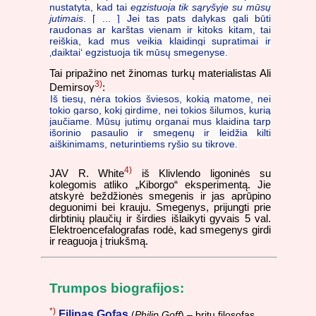
nustatyta, kad tai
egzistuoja tik sąryšyje su mūsų
jutimais
. [ ... ] Jei tas pats dalykas gali būti
raudonas ar karštas vienam ir kitoks kitam, tai
reiškia, kad mus veikia klaidingi supratimai ir
‚daiktai‘ egzistuoja tik mūsų smegenyse.
Tai pripažino net žinomas turkų materialistas Ali
3)
Demirsoy
:
Iš tiesų, nėra tokios šviesos, kokią matome, nei
tokio garso, kokį girdime, nei tokios šilumos, kurią
jaučiame. Mūsų jutimų organai mus klaidina tarp
išorinio pasaulio ir smegenų ir leidžia kilti
aiškinimams, neturintiems ryšio su tikrove.
4)
JAV R. White
iš Klivlendo ligoninės su
kolegomis atliko „Kiborgo“ eksperimentą. Jie
atskyrė beždžionės smegenis ir jas aprūpino
deguonimi bei krauju. Smegenys, prijungti prie
dirbtinių plaučių ir širdies išlaikyti gyvais 5 val.
Elektroencefalografas rodė, kad smegenys girdi
ir reaguoja į triukšmą.
Trumpos biografijos:
*)
Filipas Gofas
(
Philip Goff
) – britų filosofas,