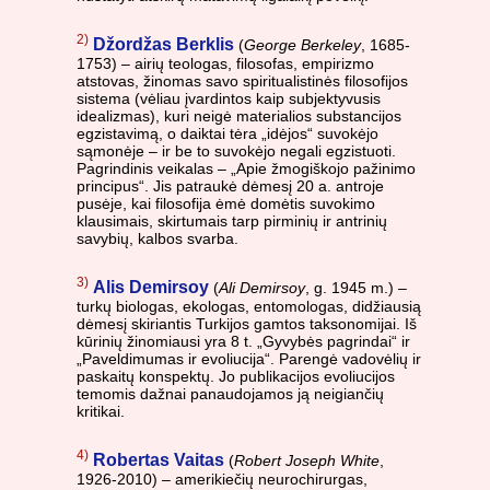
2)
Džordžas Berklis
(
George Berkeley
, 1685-
1753) – airių teologas, filosofas, empirizmo
atstovas, žinomas savo spiritualistinės filosofijos
sistema (vėliau įvardintos kaip subjektyvusis
idealizmas), kuri neigė materialios substancijos
egzistavimą, o daiktai tėra „idėjos“ suvokėjo
sąmonėje – ir be to suvokėjo negali egzistuoti.
Pagrindinis veikalas – „Apie žmogiškojo pažinimo
principus“. Jis patraukė dėmesį 20 a. antroje
pusėje, kai filosofija ėmė domėtis suvokimo
klausimais, skirtumais tarp pirminių ir antrinių
savybių, kalbos svarba.
3)
Alis Demirsoy
(
Ali Demirsoy
, g. 1945 m.) –
turkų biologas, ekologas, entomologas, didžiausią
dėmesį skiriantis Turkijos gamtos taksonomijai. Iš
kūrinių žinomiausi yra 8 t. „Gyvybės pagrindai“ ir
„Paveldimumas ir evoliucija“. Parengė vadovėlių ir
paskaitų konspektų. Jo publikacijos evoliucijos
temomis dažnai panaudojamos ją neigiančių
kritikai.
4)
Robertas Vaitas
(
Robert Joseph White
,
1926-2010) – amerikiečių neurochirurgas,