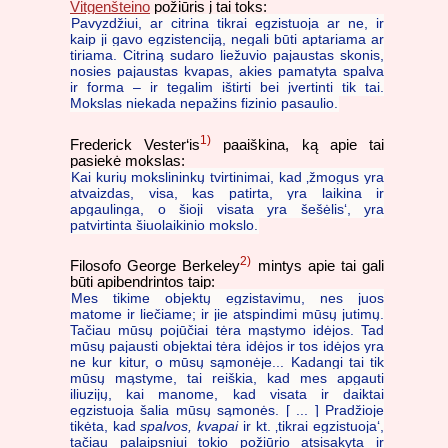
Vitgenšteino
požiūris į tai toks:
Pavyzdžiui, ar citrina tikrai egzistuoja ar ne, ir
kaip ji gavo egzistenciją, negali būti aptariama ar
tiriama. Citriną sudaro liežuvio pajaustas skonis,
nosies pajaustas kvapas, akies pamatyta spalva
ir forma – ir tegalim ištirti bei įvertinti tik tai.
Mokslas niekada nepažins fizinio pasaulio.
1)
Frederick Vester‘is
paaiškina, ką apie tai
pasiekė mokslas:
Kai kurių mokslininkų tvirtinimai, kad ‚žmogus yra
atvaizdas, visa, kas patirta, yra laikina ir
apgaulinga, o šioji visata yra šešėlis‘, yra
patvirtinta šiuolaikinio mokslo.
2)
Filosofo George Berkeley
mintys apie tai gali
būti apibendrintos taip:
Mes tikime objektų egzistavimu, nes juos
matome ir liečiame; ir jie atspindimi mūsų jutimų.
Tačiau mūsų pojūčiai tėra mąstymo idėjos. Tad
mūsų pajausti objektai tėra idėjos ir tos idėjos yra
ne kur kitur, o mūsų sąmonėje... Kadangi tai tik
mūsų mąstyme, tai reiškia, kad mes apgauti
iliuzijų, kai manome, kad visata ir daiktai
egzistuoja šalia mūsų sąmonės. [ ... ] Pradžioje
tikėta, kad
spalvos, kvapai
ir kt. ‚tikrai egzistuoja‘,
tačiau palaipsniui tokio požiūrio atsisakyta ir