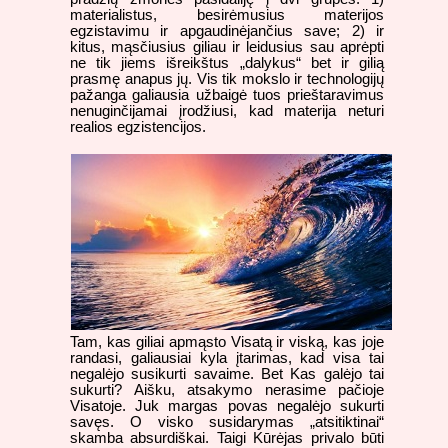
materialistus, besirėmusius materijos
egzistavimu ir apgaudinėjančius save; 2) ir
kitus, mąsčiusius giliau ir leidusius sau aprėpti
ne tik jiems išreikštus „dalykus“ bet ir gilią
prasmę anapus jų. Vis tik mokslo ir technologijų
pažanga galiausia užbaigė tuos prieštaravimus
nenuginčijamai įrodžiusi, kad materija neturi
realios egzistencijos.
Tam, kas giliai apmąsto Visatą ir viską, kas joje
randasi, galiausiai kyla įtarimas, kad visa tai
negalėjo susikurti savaime. Bet Kas galėjo tai
sukurti? Aišku, atsakymo nerasime pačioje
Visatoje. Juk margas povas negalėjo sukurti
savęs. O visko susidarymas „atsitiktinai“
skamba absurdiškai. Taigi Kūrėjas privalo būti