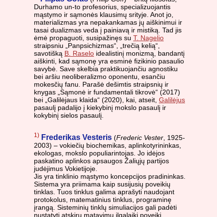
Durhamo un-to profesorius, specializuojantis
mąstymo ir sąmonės klausimų srityje. Anot jo,
materializmas yra nepakankamas jų aiškinimui ir
tasai dualizmas veda į painiavą ir mistiką. Tad jis
ėmė propaguoti, susipažinęs su
T. Nagelio
straipsniu „Panpsichizmas“, „trečią kelią“,
savotišką
B. Raselo
idealistinį monizmą, bandantį
aiškinti, kad sąmonę yra esminė fizikinio pasaulio
savybė. Save skelbia praktikuojančiu agnostiku
bei aršiu neoliberalizmo oponentu, esančiu
mokesčių fanu. Parašė dešimtis straipsnių ir
knygas „Sąmonė ir fundamentali tikrovė“ (2017)
bei „Galilėjaus klaida“ (2020), kai, atseit,
Galilėjus
pasaulį padalijo į kiekybinį mokslo pasaulį ir
kokybinį sielos pasaulį.
1)
Frederikas Vesteris
(
Frederic Vester
, 1925-
2003) – vokiečių biochemikas, aplinkotyrininkas,
ekologas, mokslo populiarintojas. Jo idėjos
paskatino aplinkos apsaugos Žaliųjų partijos
judėjimus Vokietijoje.
Jis yra tinklinio mąstymo koncepcijos pradininkas.
Sistema yra priimama kaip susijusių poveikių
tinklas. Tuos tinklus galima aprašyti naudojant
protokolus, matematinius tinklus, programinę
įrangą. Sisteminių tinklų simuliacijos gali padėti
nustatyti atskirų matavimų ilgalaikį poveikį.