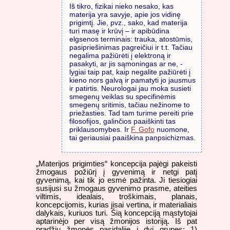
Iš tikro, fizikai nieko nesako, kas
materija yra savyje, apie jos vidinę
prigimtį. Jie, pvz., sako, kad materija
turi masę ir krūvį – ir apibūdina
elgsenos terminais: trauka, atostūmis,
pasipriešinimas pagreičiui ir t.t. Tačiau
negalima pažiūrėti į elektroną ir
pasakyti, ar jis sąmoningas ar ne, -
lygiai taip pat, kaip negalite pažiūrėti į
kieno nors galvą ir pamatyti jo jausmus
ir patirtis. Neurologai jau moka susieti
smegenų veiklas su specifinėmis
smegenų sritimis, tačiau nežinome to
priežasties. Tad tam turime pereiti prie
filosofijos, galinčios paaiškinti tas
priklausomybes. Ir
F. Gofo
nuomone,
tai geriausiai paaiškina panpsichizmas.
„Materijos prigimties“ koncepcija pajėgi pakeisti
žmogaus požiūrį į gyvenimą ir netgi patį
gyvenimą, kai tik jo esmė pažinta. Ji tiesiogiai
susijusi su žmogaus gyvenimo prasme, ateities
viltimis, idealais, troškimais, planais,
koncepcijomis, kurias jisai vertina, ir materialiais
dalykais, kuriuos turi. Šią koncepciją mąstytojai
aptarinėjo per visą žmonijos istoriją. Iš pat
pradžių žmonės pasidaliję į dvi grupes: 1)