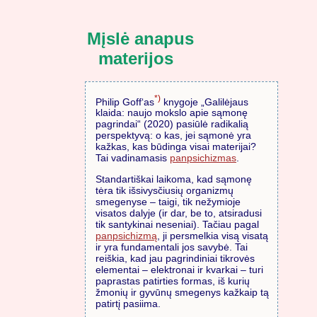
Mįslė anapus
materijos
*)
Philip Goff‘as
knygoje „Galilėjaus
klaida: naujo mokslo apie sąmonę
pagrindai“ (2020) pasiūlė radikalią
perspektyvą: o kas, jei sąmonė yra
kažkas, kas būdinga visai materijai?
Tai vadinamasis
panpsichizmas
.
Standartiškai laikoma, kad sąmonę
tėra tik išsivysčiusių organizmų
smegenyse – taigi, tik nežymioje
visatos dalyje (ir dar, be to, atsiradusi
tik santykinai neseniai). Tačiau pagal
panpsichizmą
, ji persmelkia visą visatą
ir yra fundamentali jos savybė. Tai
reiškia, kad jau pagrindiniai tikrovės
elementai – elektronai ir kvarkai – turi
paprastas patirties formas, iš kurių
žmonių ir gyvūnų smegenys kažkaip tą
patirtį pasiima.