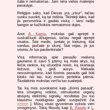
šalia ir nematomas. Jam nėra vietos materijos
pasaulyje.
Religijos sako, kad Dievas yra „visur“, tačiau
sunku suvokti, ką tai reiškia. Tikintieji laiko, kad
jis persmerkia ir gaubia viską – tarsi radijo
bangos ar kažkokios nematomos dujos.
Anot
A. Kamiu
, mokslas gali aprėpti ir
suskaičiuoti džiugesius, tačiau negali aprėpti
visatos. Štai medis, juntate jo kietumą; štai
vanduo, jaučiate jo skonį. Štai vėjas, jis jus
vėsina. Ar tuo pasitenkinate?
Visą informaciją apie pasaulio realumą
gauname iš savo 5 jutimų: ką mato akys, ką
liečia rankos, ką užuodžia nosis, ką skanauja
liežuvis, ką girdi ausys. Niekada
nesusimąstome, kad išorinis pasaulis gali būti
kitoks nei tas, kurį mums perteikia jutimai.
Šiuolaikinis mokslas verčia tuo suabejoti.
Tai, ką mes suvokiame kaip „išorinį pasaulį“,
tėra smegenų veiklos, stimuliuotos organų
atsiųstų elektrinių signalų, rezultatas [su tuo
klausimu nuodugniau galite susipažinti čia
>>>>>
]. Mūsų visas gyvenimas vyksta vien
smegenyse. Tokių filosofų kaip
B. Raselo
ir
L.