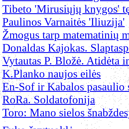
Tibeto 'Mirusiųjų knygos' t
Paulinos Varnaitės 'Iliuzija'
Žmogus tarp matematinių mo
Donaldas Kajokas. Slaptasp
Vytautas P. Bložė. Atidėta in
K.Planko naujos eilės
En-Sof ir Kabalos pasaulio
RoRa. Soldatofonija
Toro: Mano sielos šnabždes