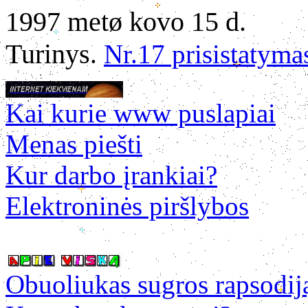
1997 metø kovo 15 d.
Turinys
.
Nr.17 prisistatyma
Kai kurie www puslapiai
Menas piešti
Kur darbo įrankiai?
Elektroninės piršlybos
Obuoliukas sugros rapsodij