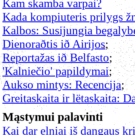
Kam skamba varpai?
Kada kompiuteris prilygs 
Kalbos: Susijungia begalyb
Dienoraðtis ið Airijos
;
Reportažas ið Belfasto
;
'Kalniečio' papildymai
;
Aukso mintys: Recencija
;
Greitaskaita ir lëtaskaita: D
Mąstymui palavinti
Kai dar elniai iš dangaus kr