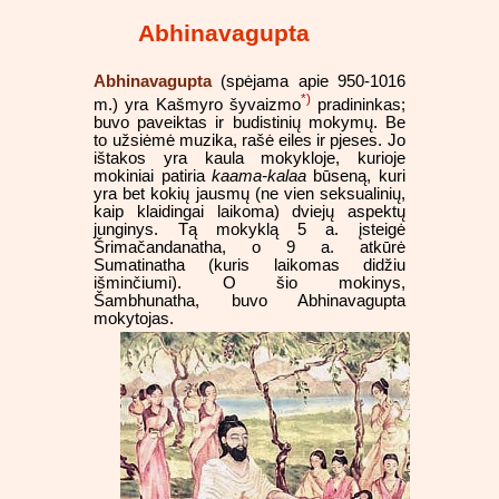
Abhinavagupta
Abhinavagupta
(spėjama apie 950-1016
*)
m.) yra Kašmyro šyvaizmo
pradininkas;
buvo paveiktas ir budistinių mokymų. Be
to užsiėmė muzika, rašė eiles ir pjeses. Jo
ištakos yra kaula mokykloje, kurioje
mokiniai patiria
kaama-kalaa
būseną, kuri
yra bet kokių jausmų (ne vien seksualinių,
kaip klaidingai laikoma) dviejų aspektų
junginys. Tą mokyklą 5 a. įsteigė
Šrimačandanatha, o 9 a. atkūrė
Sumatinatha (kuris laikomas didžiu
išminčiumi). O šio mokinys,
Šambhunatha, buvo Abhinavagupta
mokytojas.