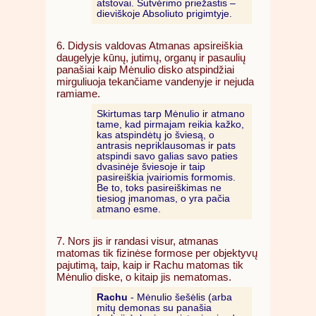
atstovai. Sutvėrimo priežastis –
dieviškoje Absoliuto prigimtyje.
6. Didysis valdovas Atmanas apsireiškia
daugelyje kūnų, jutimų, organų ir pasaulių
panašiai kaip Mėnulio disko atspindžiai
mirguliuoja tekančiame vandenyje ir nejuda
ramiame.
Skirtumas tarp Mėnulio ir atmano
tame, kad pirmajam reikia kažko,
kas atspindėtų jo šviesą, o
antrasis nepriklausomas ir pats
atspindi savo galias savo paties
dvasinėje šviesoje ir taip
pasireiškia įvairiomis formomis.
Be to, toks pasireiškimas ne
tiesiog įmanomas, o yra pačia
atmano esme.
7. Nors jis ir randasi visur, atmanas
matomas tik fizinėse formose per objektyvų
pajutimą, taip, kaip ir Rachu matomas tik
Mėnulio diske, o kitaip jis nematomas.
Rachu
- Mėnulio šešėlis (arba
mitų demonas su panašia