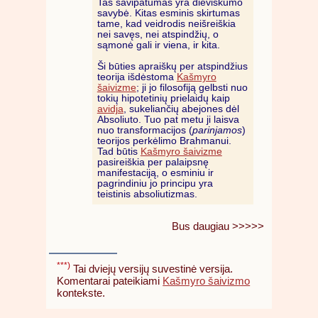
Tas savipatumas yra dieviškumo
savybė. Kitas esminis skirtumas
tame, kad veidrodis neišreiškia
nei savęs, nei atspindžių, o
sąmonė gali ir viena, ir kita.
Ši būties apraiškų per atspindžius
teorija išdėstoma
Kašmyro
šaivizme
; ji jo filosofiją gelbsti nuo
tokių hipotetinių prielaidų kaip
avidja
, sukeliančių abejones dėl
Absoliuto. Tuo pat metu ji laisva
nuo transformacijos (
parinjamos
)
teorijos perkėlimo Brahmanui.
Tad būtis
Kašmyro šaivizme
pasireiškia per palaipsnę
manifestaciją, o esminiu ir
pagrindiniu jo principu yra
teistinis absoliutizmas.
Bus daugiau >>>>>
***)
Tai dviejų versijų suvestinė versija.
Komentarai pateikiami
Kašmyro šaivizmo
kontekste.