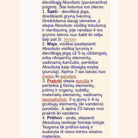
dieviškąją Absoliuto (paramartha)
prigimtį. Štai keturios tos sferos:
1.
Šakti
- dieviškoji jėga,
išreiškianti gryną tvėrimą.
Išreikšdama daugį viename, ji
slepia Absoliuto visišką tobulumą
ir vientisumą; joje randasi 4-ios
grynos tatvos nuo šakti iki vidja.
taip pat žr.
>>>>>
2.
Maja
, visiškai paslepianti
Absoliuto visišką tyrumą ir
dieviškąją jėgą už 5-ių uždangalų
arba ribojančių elementų,
vadinamų
kančuka
, perteikia
Absoliutą kaip išbaigtą esybę
(
purušą
). Apima 7-ias tatvas nuo
majos
iki
purušos
.
3.
Prakriti
slepia
purušą
ir
perteikia jį fizinių elementų,
jutimų ir organų, subtilių
materialių elementų, vadinamų
tanmatromis
, 3-ų gunų ir 4-ių
grubiųjų elementų (iki vandens)
pavidalu. Ji apina 23 tatvas nuo
prakriti iki vandens.
4.
Prithivi
- anda, slepianti
Absoliutą tankioje fizinėje būtyje.
Teapima tik prithivi-tatvą ir
sudaryta iš visos tvirtos visatos
materijos.