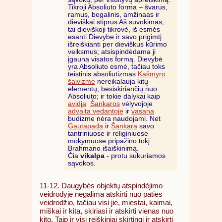
Tikroji Absoliuto forma – švarus,
ramus, begalinis, amžinaas ir
dieviškai stiprus Aš suvokimas;
tai dieviškoji tikrovė, iš esmės
esanti Dievybe ir savo prigimtį
išreiškianti per dieviškus kūrimo
veiksmus; atsispindėdama ji
įgauna visatos formą. Dievybė
yra Absoliuto esmė, tačiau toks
teistinis absoliutizmas
Kašmyro
šaivizme
nereikalauja kitų
elementų, besiskiriančių nuo
Absoliuto; ir tokie dalykai kaip
avidja
Šankaros
vėlyvojoje
advaita vedantoje
ir
vasana
budizme nėra naudojami. Net
Gautapada
ir
Šankara
savo
tantriniuose ir religiniuose
mokymuose pripažino tokį
Brahmano išaiškinimą.
Čia
vikalpa
- protu sukuriamos
sąvokos.
11-12. Daugybės objektų atspindėjimo
veidrodyje negalima atskirti nuo paties
veidrodžio, tačiau visi jie, miestai, kaimai,
miškai ir kita, skiriasi ir atskirti vienas nuo
kito. Taip ir visi reiškiniai skirtingi ir atskirti