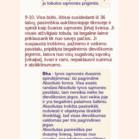
jo tobulos sąmonės prigimtis.
9-10. Visa būtis, ištisai susidedanti iš 36
tatvų, pasireiškia aukštesniojoje tikrovėje ir
spindi kaip švarios sąmonės [
bha
] šviesa. Ji
visais atžvilgiais tobula, tai begalinė laimė
priklausanti tik nuo savęs pačios. Ji
suspausta troškimo, pažinimo ir veikimo
pavidalu, pripildyta begalinėmis dieviškomis
jėgomis, laisva nuo visų sugalvotų sąvokų
[
vikalpa
], švari ir rami, nepaklausni suirimui
ir atsitiktinumams.
Bha
- tyros sąmonės dvasinis
spindėjimmas; tai pagrindinė
Absoliuto forma. Visa esatis
randasi Absoliute tyros sąmonės
pavidalu; tam nereikia nieko be
dieviškosios jėgos, kuri veikia joje
ir yra begalinės palaimos šaltiniu.
Absoliutas trokšta pasireikšti,
nušviesti ir objektyviai išreikšti
išreikštąjį, tad visas dieviškumas
valdomas per tris pagrindines
jėgas.
Absoliutas pasireiškia per
dvasinę šviesą, laisvas nuo
sąvokų, per intuityvų apreiškimą.