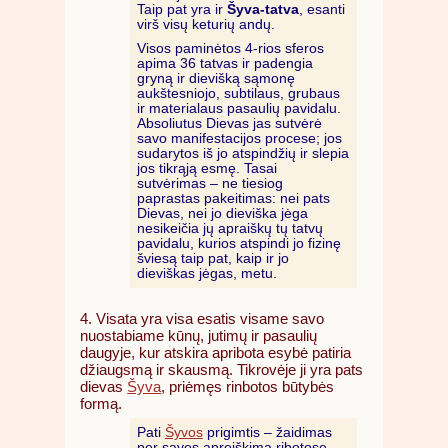
Taip pat yra ir
Šyva-tatva
, esanti
virš visų keturių andų.
Visos paminėtos 4-rios sferos
apima 36 tatvas ir padengia
gryną ir dievišką sąmonę
aukštesniojo, subtilaus, grubaus
ir materialaus pasaulių pavidalu.
Absoliutus Dievas jas sutvėrė
savo manifestacijos procese; jos
sudarytos iš jo atspindžių ir slepia
jos tikrąją esmę. Tasai
sutvėrimas – ne tiesiog
paprastas pakeitimas: nei pats
Dievas, nei jo dieviška jėga
nesikeičia jų apraiškų tų tatvų
pavidalu, kurios atspindi jo fizinę
šviesą taip pat, kaip ir jo
dieviškas jėgas, metu.
4. Visata yra visa esatis visame savo
nuostabiame kūnų, jutimų ir pasaulių
daugyje, kur atskira apribota esybė patiria
džiaugsmą ir skausmą. Tikrovėje ji yra pats
dievas
Šyva
, priėmęs rinbotos būtybės
formą.
Pati
Šyvos
prigimtis – žaidimas
per savęs apreiškimą ribotose