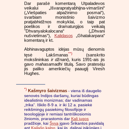
Dar parašė komentarą Utpaladevos
veikalui „Išvarapratyabhijna-vimaršini“
(„Viešpaties atpažinimo posmai“),
svarbiam monistinio šaivizmo
pratjabhidžnos mokyklai, o taip pat
poetikos ir dramaturgijos veikalą
"Dhvanyalokalocana“ („Dhvani
nušvietimas“),
Kalidasos
„Ghatakarpara“
komentarą ir kt.
Abhinavaguptos idėjas mūsų dienomis
**)
tęsė Lakšmanas
(sanskrito
mokslininkas
ir džnani
), kuris 1991-ais jis
gavo
mahasamadhi
titulą. Savo pratesėju
jis paliko amerikiečių paauglį Viresh
Hughes.
*)
Kašmyro šaivizmas
- viena iš daugelio
senovės Indijos daršanų, kuriai būdingas
idealistinis monizmas; dar vadinamas
„trika“. Iškilo 8-9 a. ir iki 12 a. pasiekė
reikšmingų pasiekimų filosofijoje ir
teoologijoje ir remiasi tantriškosiomis
žiniomis, prarastomis dar
Kali jugos
pradžioje, kai
Šyva
įgavo Šrikantos pavidalą
ant
Kailašo kalno
, kai jis, dalinai įsikūnijęs į