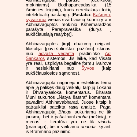
Abhinavagupta parašė (dedikuotą
mokiniams) Bodhapancadasika (15
išminties teiginių), kuris nereikalauja tokių
intelektualių pastangų. [
Pastaba:
Kašmyro
šyvaizmui
vienas svarbiausių kūrinių yra ir
Abhinavaguptos mokinio Kšhemaradžos
parašyta Parapravešika (durys į
aukščiausiąją realybę)].
Abhinavaguptos [irgi] dualumą neigianti
filosofija [paviršutinišku požiūriu] skiriasi
nuo
advaita vedanta
pradininko
Adi
Šankaros
sistemos. Jis laikė, kad Visata
yra reali, užpildyta begaline formų įvairove
ir nesiskirianti nuo
Šyvos
(kaip
aukščiausiosios sąmonės).
Abhinavagupta nagrinėjo ir estetikos temą
apie ją palikęs daug veikalų, tarp jų Lokana
ir Dhvanyaaloka komentarus. Bharata
Muni sukurtos „Natya šastra“ komentarai
pavadinti Abhinavabharati. Juose kitaip ir
patraukliai pateikta
rasa
analizė. Pagal
Abhinavaguptą
Bhoga
sukuriama ne tik
jausmų, bet ir pašalinant
moha
(nežinią), o
menas ir literatūra yra ne tik
vinoda
(pramoga), bet ir veikiama
ananda
, kylanti
iš Brahmano pažinimo.