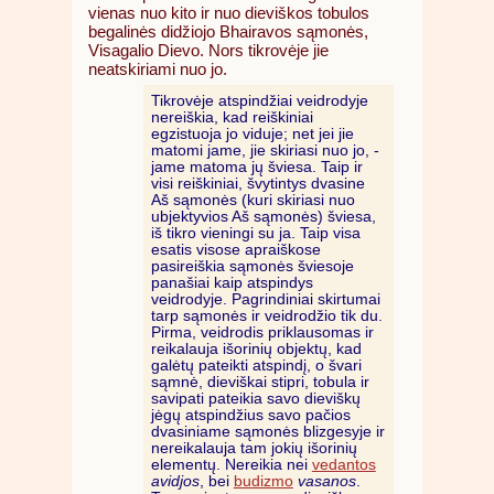
vienas nuo kito ir nuo dieviškos tobulos
begalinės didžiojo Bhairavos sąmonės,
Visagalio Dievo. Nors tikrovėje jie
neatskiriami nuo jo.
Tikrovėje atspindžiai veidrodyje
nereiškia, kad reiškiniai
egzistuoja jo viduje; net jei jie
matomi jame, jie skiriasi nuo jo, -
jame matoma jų šviesa. Taip ir
visi reiškiniai, švytintys dvasine
Aš sąmonės (kuri skiriasi nuo
ubjektyvios Aš sąmonės) šviesa,
iš tikro vieningi su ja. Taip visa
esatis visose apraiškose
pasireiškia sąmonės šviesoje
panašiai kaip atspindys
veidrodyje. Pagrindiniai skirtumai
tarp sąmonės ir veidrodžio tik du.
Pirma, veidrodis priklausomas ir
reikalauja išorinių objektų, kad
galėtų pateikti atspindį, o švari
sąmnė, dieviškai stipri, tobula ir
savipati pateikia savo dieviškų
jėgų atspindžius savo pačios
dvasiniame sąmonės blizgesyje ir
nereikalauja tam jokių išorinių
elementų. Nereikia nei
vedantos
avidjos
, bei
budizmo
vasanos
.