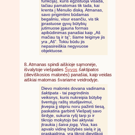
funkcija), kuris egzistuoja visada,
tačiau pamatomas tik tada, kai
krenta į Mėnulio diską. Atmanas,
savo prigimtimi būdamas
begaliniu, visur esančiu, vis tik
įprastuose gyvų būtybių
jutimuose įgauna formas
apibūdinimas panašiai kaip „Aš
mačiau tą ir tą“; šiame teiginye jis
yra „Aš“. Tokiu būdu jis
nepasireiškia negyvuose
objektuose.
8. Atmanas spindi aiškioje sąmonėje,
išvalytoje viešpaties
Šyvos
šaktipatos
(dieviškosios malonės) panašiai, kaip veidas
aiškiai matomas švariame veidrodyje.
Dievo malonės dovana vadinama
šaktipata
- tai pagrindinis
veiksnys, kuris nukreipia būtybę
šventųjų raštų studijavimui,
įkvepia jį stipriu noru pažinti tiesą,
paskatina garbinti Viešpatį savo
širdyje, sukuria ryšį tarp jo ir
tikrojo mokytojo bei aktyviai
įtraukia į
šaiva jogą
. Visa, kas
apvalo vidinę būtybės sielą ir ją
praskaidrina, yra tikroji dieviškoji