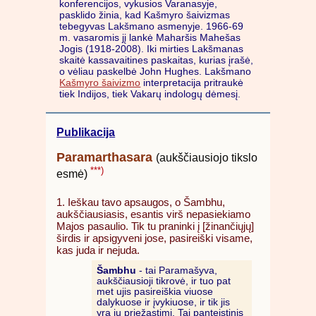
konferencijos, vykusios Varanasyje,
pasklido žinia, kad Kašmyro šaivizmas
tebegyvas Lakšmano asmenyje. 1966-69
m. vasaromis jį lankė Maharšis Mahešas
Jogis (1918-2008). Iki mirties Lakšmanas
skaitė kassavaitines paskaitas, kurias įrašė,
o vėliau paskelbė John Hughes. Lakšmano
Kašmyro šaivizmo
interpretacija pritraukė
tiek Indijos, tiek Vakarų indologų dėmesį.
Publikacija
Paramarthasara
(aukščiausiojo tikslo
***)
esmė)
1. Ieškau tavo apsaugos, o Šambhu,
aukščiausiasis, esantis virš nepasiekiamo
Majos pasaulio. Tik tu praninki į [žinančiųjų]
širdis ir apsigyveni jose, pasireiški visame,
kas juda ir nejuda.
Šambhu
- tai Paramašyva,
aukščiausioji tikrovė, ir tuo pat
met ujis pasireiškia viuose
dalykuose ir įvykiuose, ir tik jis
yra jų priežastimi. Tai panteistinis