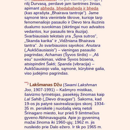
rišį Durvasą, perdavė jam tantrines žinias,
apimant
abhedą, bhedabahedą ir bhedą
(kas aprašyta „Bhairava tantroje“). Jame
sąmonė tėra vienintele tikrove, kurioje tarp
fenomenaliojo pasaulio ir Dievo tėra iliuzinis
dualumo suvokimas (skirtingai nuo advaitos
vedantos, kur pasaulis tėra iliuzija).
Svarbiausiais tekstais yra „Šyva sutros“,
„Skanda karika“ ir „Vidžniana Bhairava
tantra“. Jo svarbiausios sąvokos:
Anutara
(„Aukščiausiasis“) – vieningas pasaulio
pagrindas;
Achamas
(Šyvos širdis) – „Aš
esu“ suvokimas, vidinė Šyvos būsena,
atsispindint Šakti;
Spanda
(vibracija) –
Aukščiausiojo valia, sąmonė, kūrybinė galia,
viso judėjimo pagrindas.
**)
Lakšmanas Džu
(
Swami Lakshman
Joo
, 1907-1991) – Kašmyro mistikas,
šaivizmo tyrinėtojas, pasekėjų žinomas kaip
Lal Sahib
(„Dievo draugas“). Sakoma, kad
19-os jis patyrė savirealizacijos skonį. 1934-
35 m. persikėlė į nuošalią vietą netoli
Šrinagaro miesto, kur prieš 9 šimtmečius
gyveno Abhinavagupta. Apie jo gyvenimą
mažai žinoma iki 1960-ųjų; 1962 m. jis
nusileido prie Dalo ežero. Ir tik po 1965 m.