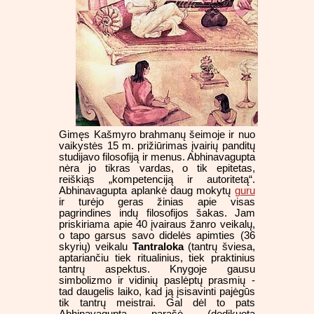
Gimęs Kašmyro brahmanų šeimoje ir nuo
vaikystės 15 m. prižiūrimas įvairių panditų
studijavo filosofiją ir menus. Abhinavagupta
nėra jo tikras vardas, o tik epitetas,
reiškiąs „kompetenciją ir autoritetą“.
Abhinavagupta aplankė daug mokytų
guru
ir turėjo geras žinias apie visas
pagrindines indų filosofijos šakas. Jam
priskiriama apie 40 įvairaus žanro veikalų,
o tapo garsus savo didelės apimties (36
skyrių) veikalu
Tantraloka
(tantrų šviesa,
aptariančiu tiek ritualinius, tiek praktinius
tantrų aspektus. Knygoje gausu
simbolizmo ir vidinių paslėptų prasmių -
tad daugelis laiko, kad ją įsisavinti pajėgūs
tik tantrų meistrai. Gal dėl to pats