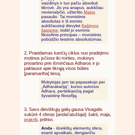
vaizdinys ir tuo pačiu absoliuti
tikrovė. Jis yra anapus, aukščiau
nevienalyčio, užteršto
Majos
pasaulio. Tai monistinis
absoliutas ir iš esmės
aukščausioji dievybė
Kašmyro
šaivizme
; todėl jo esminis
filosofinis principas – monistinio
pobūdžio teistinis absoliutizmas.
2. Praeidamas kančių ciklus nuo pradėjimo
motinos įsčiose iki mirties, mokinys
prisiartino prie išminčiaus Adharos ir jo
paklausė apie tikrąją visos būties
[
paramartha
] tiesą.
Mokytojas jam tai papasakojo per
„Adharakariją“, kurios autorius
Adhara, perteikiančią pagal
šyvaistinę filosofiją.
3. Savo dieviškųjų galių gausa Visagalis
sukūrė 4 sferas [
andačatuštaja
]: šakti, maja,
prakriti
, prithivi.
Anda
- išreikštų elementų sfera,
esanti apvalkalu, dengiančiu