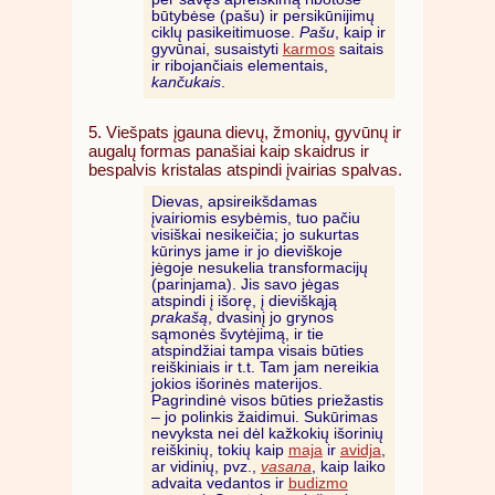
būtybėse (pašu) ir persikūnijimų
ciklų pasikeitimuose.
Pašu
, kaip ir
gyvūnai, susaistyti
karmos
saitais
ir ribojančiais elementais,
kančukais
.
5. Viešpats įgauna dievų, žmonių, gyvūnų ir
augalų formas panašiai kaip skaidrus ir
bespalvis kristalas atspindi įvairias spalvas.
Dievas, apsireikšdamas
įvairiomis esybėmis, tuo pačiu
visiškai nesikeičia; jo sukurtas
kūrinys jame ir jo dieviškoje
jėgoje nesukelia transformacijų
(parinjama). Jis savo jėgas
atspindi į išorę, į dieviškąją
prakašą
, dvasinį jo grynos
sąmonės švytėjimą, ir tie
atspindžiai tampa visais būties
reiškiniais ir t.t. Tam jam nereikia
jokios išorinės materijos.
Pagrindinė visos būties priežastis
– jo polinkis žaidimui. Sukūrimas
nevyksta nei dėl kažkokių išorinių
reiškinių, tokių kaip
maja
ir
avidja
,
ar vidinių, pvz.,
vasana
, kaip laiko
advaita vedantos ir
budizmo