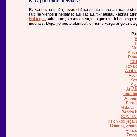
K.
O pati tikite ateiviais?
R.
Kai buvau maža, tėvas dažnai siuntė mane ant namo stogo,
taip nė vienos ir nepamačiau! Tačiau, tikriausiai, kažkas tur
Hokingas
sako, kad į kosmosą siųsti signalus - labai bloga idė
indėnais. Beje, jie bus „kolumbu“, o mums vargu ar gerai baig
Pa
B
T
Mok
Kosm
Plan
2018
Į žvai
Ateitis
Rock
Kos
Api
Ar „M
Terra In
Ar pame
Pirmoj
Mokslas 
Bendra k
SUN RA: 
Psichikos jėga, 
Daina gyvenime
Filmas
Žmogu