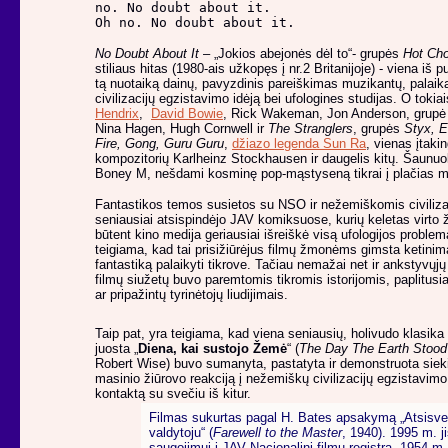
no. No doubt about it.           

Oh no. No doubt about it.
No Doubt About It
– „Jokios abejonės dėl to“- grupės
Hot Cho
stiliaus hitas (1980-ais užkopęs į nr.2 Britanijoje) - viena iš p
tą nuotaiką dainų, pavyzdinis pareiškimas muzikantų, palai
civilizacijų egzistavimo idėją bei ufologines studijas. O tokia
Hendrix
,
David Bowie
, Rick Wakeman, Jon Anderson, grup
Nina Hagen, Hugh Cornwell ir
The Stranglers
, grupės
Styx, E
Fire, Gong, Guru Guru
,
džiazo legenda Sun Ra
, vienas įtaki
kompozitorių Karlheinz Stockhausen ir daugelis kitų. Šaunuol
Boney M, nešdami kosminę pop-mąstyseną tikrai į plačias 
Fantastikos temos susietos su NSO ir nežemiškomis civiliz
seniausiai atsispindėjo JAV komiksuose, kurių keletas virto ž
būtent kino medija geriausiai išreiškė visą ufologijos problem
teigiama, kad tai prisižiūrėjus filmų žmonėms gimsta ketini
fantastiką palaikyti tikrove. Tačiau nemažai net ir ankstyvųjų
filmų siužetų buvo paremtomis tikromis istorijomis, paplitusi
ar pripažintų tyrinėtojų liudijimais.
Taip pat, yra teigiama, kad viena seniausių, holivudo klasika
juosta „
Diena, kai sustojo Žemė
“ (
The Day The Earth Stood 
Robert Wise) buvo sumanyta, pastatyta ir demonstruota sieki
masinio žiūrovo reakciją į nežemiškų civilizacijų egzistavimo
kontaktą su svečiu iš kitur.
Filmas sukurtas pagal H. Bates apsakymą „Atsisve
valdytoju“ (
Farewell to the Master
, 1940). 1995 m. ji
saugojimui į JAV Nacionalinį filmų registrą. 1954 m.