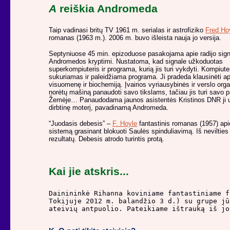
A
reiškia Andromeda
Taip vadinasi britų TV 1961 m. serialas ir astrofiziko
Fred Ho
romanas (1963 m.). 2006 m. buvo išleista nauja jo versija.
Septyniuose 45 min. epizoduose pasakojama apie radijo sign
Andromedos kryptimi. Nustatoma, kad signale užkoduotas
superkompiuteris ir programa, kurią jis turi vykdyti. Kompiute
sukuriamas ir paleidžiama programa. Ji pradeda klausinėti a
visuomenę ir biochemiją. Įvairios vyriausybinės ir verslo orga
norėtų mašiną panaudoti savo tikslams, tačiau jis turi savo pa
Žemėje… Panaudodama jaunos asistentės Kristinos DNR ji 
dirbtinę moterį, pavadinamą Andromeda.
“Juodasis debesis” –
F. Hoyle
fantastinis romanas (1957) apie
sistemą grasinant blokuoti Saulės spinduliavimą. Iš neviltie
rezultatų. Debesis atrodo turintis protą.
Kai jie atskris...
Dainininkė Rihanna koviniame fantastiniame f
Tokijuje 2012 m. balandžio 3 d.) su grupe jū
ateivių antpuolio. Pateikiame ištrauką iš jo