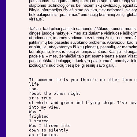
paslaptimis. Dauguma konspiracijų arba sąmokslo teorijų vien
slaptomis technologijomis bei nežemiškų civilizacijų egzistav
iškyla informacijos išviešinimo politika, tiek neformali inicia
tiek palaipsninis „pratinimas“ prie naujų kosminių žinių, globa
viršaus“.
Tačiau, kad pilnai pasitikti sąmonės iššūkius, kuriuos mums 
dingęs juodoje naktyje, - mes atsiduriame vidiniuose ieškoji
atradimuose, imamės vadinamų ezoterinių žinių - nes nemaža
įsitikinimų bei pasaulio suvokimo problema. Akivaizdu, kad 
ar būtų jie, atvykstantys iš kitų planetų, pasaulių, ar matavi
kur atėjome, koks iš tiesų žmonijos amžius. Kas jie - draugai
padėjėjai – mes, žemiečiai taip pat esame neatsiejama Visatos
pasaulietiška ideologija, ir kiek yra palaikoma ši primityvi tel
izoliuojami nuo tikrų tiesų bei gilesnių savo galių.
If someone tells you there's no other form of
life                                        
too.                                        
'bout the other night                       
it's true.                                  
of white and green and flying ships I've nev
into my view.

Was I

frighted                                    
I scared

Was I thrown into                           
down so silently                            
an illusion.                                