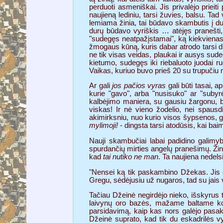
perduoti asmeniškai. Jis privalėjo priei
naujieną lediniu, tarsi žuvies, balsu. T
lemiama žinia, tai būdavo skambutis į dur
durų būdavo vyriškis … atėjęs pranešti, 
"sudegęs neatpažįstamai", ką kiekvienas,
žmogaus kūną, kuris dabar atrodo tarsi di
ne tik visas veidas, plaukai ir ausys sude
kietumo, sudegęs iki riebaluoto juodai r
Vaikas, kuriuo buvo prieš 20 su trupučiu
Ar gali
jos pačios vyras
gali būti tasai, a
kurie "gavo", arba "nusisuko" ar "subyrė
kalbėjimo maniera, su gausiu žargonu, buv
viskas! Ir nė vieno žodelio, nei spausd
akimirksniu, nuo kurio visos šypsenos, ges
mylimoji!
- dingsta tarsi atodūsis, kai baim
Nauji skambučiai labai padidino galimyb
spurdančių mirties angelų pranešimų. Žino
kad
tai nutiko ne man
. Ta naujiena nedels
"Nensei ką tik paskambino Džekas. Jis e
Gregu, sėdėjusiu už nugaros, tad su jais v
Tačiau Džeinė negirdėjo nieko, išskyrus t
laivynų oro bazės, mažame baltame kot
parsidavimą, kaip kas nors galėjo pasakyt
Džeinė suprato, kad tik du eskadrilės vy