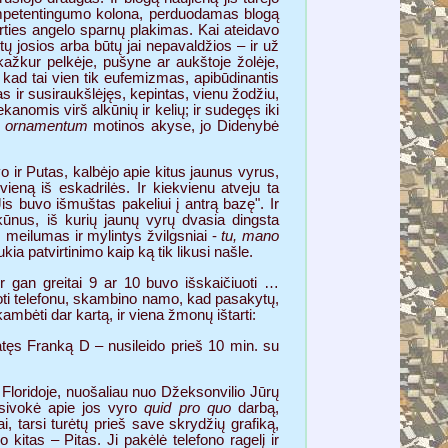
r kompetentingumo kolona, perduodamas blogą
irties angelo sparnų plakimas. Kai ateidavo
ų josios arba būtų jai nepavaldžios – ir už
kažkur pelkėje, pušyne ar aukštoje žolėje,
kad tai vien tik eufemizmas, apibūdinantis
s ir susiraukšlėjęs, kepintas, vienu žodžiu,
iekanomis virš alkūnių ir kelių; ir sudegęs iki
s
ornamentum
motinos akyse, jo Didenybė
vo ir Putas, kalbėjo apie kitus jaunus vyrus,
ieną iš eskadrilės. Ir kiekvienu atveju ta
is buvo išmuštas pakeliui į antrą bazę". Ir
 kūnus, iš kurių jaunų vyrų dvasia dingsta
, meilumas ir mylintys žvilgsniai -
tu, mano
kia patvirtinimo kaip ką tik likusi našle.
r gan greitai 9 ar 10 buvo išskaičiuoti …
doti telefonu, skambino namo, kad pasakytų,
mbėti dar kartą, ir viena žmonų ištarti:
atęs Franką D – nusileido prieš 10 min. su
ą Floridoje, nuošaliau nuo Džeksonvilio Jūrų
usivokė apie jos vyro
quid pro quo
darbą,
i, tarsi turėtų prieš save skrydžių grafiką,
kitas – Pitas. Ji pakėlė telefono ragelį ir