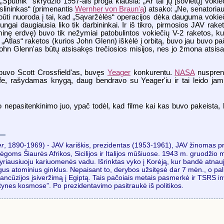
putnik“ skrydžio 1957-ais proga klausia: „Ar tai jų [sovietų] vokie
kslininkas“ (primenantis
Wernher von Braun'ą
) atsako: „Ne, senatori
i būti nuoroda į tai, kad „Sąvaržėlės“ operacijos dėka dauguma vokie
ungai daugiausia liko tik darbininkai. Ir iš tikro, pirmosios JAV rake
inę erdvę) buvo tik nežymiai patobulintos vokiečių V-2 raketos, ku
 „Atlas“ raketos (kurios John Glenn) iškėlė į orbitą, buvo jau buvo pa
John Glenn'as būtų atsisakęs trečiosios misijos, nes jo žmona atsis
buvo Scott Crossfield'as, buvęs
Yeager
konkurentu.
NASA
nuspren
lfe, rašydamas knygą, daug bendravo su Yeager'iu ir tai leido jam ti
o nepasitenkinimo juo, ypač todėl, kad filme kai kas buvo pakeista, 
er
, 1890-1969) - JAV kariškis, prezidentas (1953-1961), JAV žinomas 
oms Šiaurės Afrikos, Sicilijos ir Italijos mūšiuose. 1943 m. gruodžio m
ausiuoju kariuomenės vadu. Išrinktas vyko į Korėją, kur bandė atnaujin
alingus atominius ginklus. Nepaisant to, derybos užsitęsė dar 7 mėn., o 
rancūzijos įsiveržimą į Egiptą. Tais pačoiais metais pasmerkė ir TSRS inv
ktynes kosmose”. Po prezidentavimo pasitraukė iš politikos.