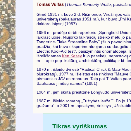
Tomas Vulfas
(
Thomas Kennerly Wolfe
, pasiraši
Gimė 1931 m. kovo 2 d. Ričmonde, Virdžinijos valsti
universitetą (bakalauras 1951 m.), kur buvo „Phi Ka
daktaro laipsnį (1957).
1956 m. pradėjo dirbti reporteriu „Springfield Uni
laikraščiuose. Niujorko laikraščių streiko metu j
Tangerine-Flake Streamline Baby" (šiuo pavadinimu 1
pradžia, kai buvo eksperimentuojama su daugeliu tec
Electric Kool-Aid test", pasižymintis onomatopėja, 
išreikšdamas
Ken Kesey
ir jo pasekėjų nepastovų c
m. – apie pop. kultūrą, architektūrą, politiką ir kt. t
1970 m. išleido dvi esė "Radical Chick & Mau-Mauing
biurokratų). 1977 m. išleistas esė rinkinys "Mauve
pirmuosius JAV astronautus. Taip pat T. Vulfas paarš
Bauhauso į mūsų namus" (1981).
1984 m. jam skirta prestižinė Longvudo universitet
1987 m. išleido romaną „Tuštybės lauža“". Po jo 19
gražumu“, o 2001 m. apsakymų rinkinys „Užsikabli
Tikras vyriškumas