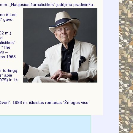
imtm. „Naujosios žurnalistikos“ judėjimo pradininkų.
ono ir Lee
s“ gavo
62 m.)
ed
listikos"
s "The
yvu –
stas 1968
r turtingų
s" apie
75) ir "Iš
 žvėrį“. 1998 m. išleistas romanas "Žmogus visu
.