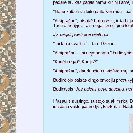
padarė tai, kas pateisinama kritiniu atveju
"Noriu kalbėti su leitenantu Konradu", pa
"Atsiprašau", atsakė budintysis, ir tada j
Turiu omenyje… Jis negali prieiti prie tele
Jis negali prieiti prie telefono!
"Tai labai svarbu!" – tarė Džeinė.
"Atsiprašau, - tai neįmanoma," budintysis
"Kodėl negali? Kur jis?"
"Atsiprašau", dar daugiau atsidūsėjimų, s
Budinčiojo balsas dingo emocijų protrūkyje 
Budintysis!
Jos balsas buvo daugiau, nei ji
P
asaulis sustingo, sustojo tą akimirką. 
ištįsusiu veidu pasirodys, kažkas iš Našlių