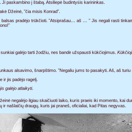
. Ji paskambino į štabą. Atsiliepė budintysis karininkas.
sakė Džeinė, "čia misis Konrad".
o balsas pradėjo trūkčioti. "Atsiprašau… aš … " Jis negali rasti tinka
fono!"
 sunkiai galėjo tarti žodžiu, nes bandė užspausti kūkčiojimus.
Kūkčioj
unkaus alsavimo, šnarpštimo. "Negaliu jums to pasakyti. Aš, aš turiu d
ir jis padėjo ragelį.
s galėjo atlaikyti
.
Džeinė negalėjo ilgiau skaičiuoti laiko, kuris praeis iki momento, kai
 ir našlaičių draugų, kuris jai praneš, oficialiai, kad Pitas negyvas.