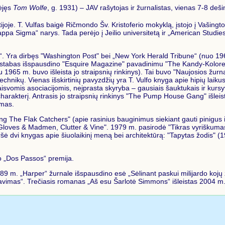
nėjęs
Tom Wolfe
, g. 1931) – JAV rašytojas ir žurnalistas, vienas 7-8 deš
joje. T. Vulfas baigė Ričmondo Šv. Kristoferio mokyklą, įstojo į Vašingt
ppa Sigma“ narys. Tada perėjo į Jeilio universitetą ir „American Studie
on“. Yra dirbęs "Washington Post" bei „New York Herald Tribune“ (nuo 19
o pastabas išspausdino "Esquire Magazine" pavadinimu "The Kandy-Kolor
965 m. buvo išleista jo straipsnių rinkinys). Tai buvo "Naujosios žurna
hnikų. Vienas išskirtinių pavyzdžių yra T. Vulfo knyga apie hipių laiku
laisvomis asociacijomis, neįprasta skyryba – gausiais šauktukais ir kurs
harakterį. Antrasis jo straipsnių rinkinys "The Pump House Gang" išlei
emas.
 The Flak Catchers" (apie rasinius bauginimus siekiant gauti pinigus i
 Gloves & Madmen, Clutter & Vine". 1979 m. pasirodė "Tikras vyriškuma
ė dvi knygas apie šiuolaikinį meną bei architektūrą: "Tapytas žodis" (19
o „Dos Passos“ premija.
89 m. „Harper“ žurnale išspausdino esė „Sėlinant paskui milijardo kojų
avimas“. Trečiasis romanas „Aš esu Šarlotė Simmons“ išleistas 2004 m