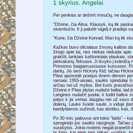
1 skyrius. Angelai
Per penkias ar dešimt minučių, ne daugiau
"Džeine, čia Alisa. Klausyk, ką tik paska
skambučio. Ir ji pakėlė ragelį ir pradėjo s
"Kone, čia Džeinė Konrad. Man ką tik sk
Kažkas
buvo oficialaus žmonų kalbos dal
žinojo apie tai, nes niekas niekada apie 
grakšti, tankiais kaštoniniais plaukais, 
pietvakarių Teksase. Ji išvyko į koledžą r
Prinstono baigiamuosiuose kursuose. Pit
dantų. Jis tarsi Hickory Kid; tačiau Hickor
Pitas apsivedė praėjus dviem dienom jam b
ramiais 1955-aisiais, saulės spinduliai 
arčiau nei už mylios. Bet kuris pravažiuo
Džeinė ir Pitas plytas nudažė baltai, tad 
Langines nudažė juodai, ir todėl baltos s
patys ir jis vertas daugiau nei už savo dy
dolerių. Lauke švietė saulė, o viduje į
bandydamos sužinoti, kas atsitiko, kas, iš 
Po 30 min. pabuvus ant tokio "laido" – ka
sproginėjo jos saulės raizginyje. Tačiau g
surašytos. Jokia moteris negali pranešti le
tą žinią, kai ateis tam laikas; vyriškis, tu