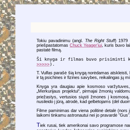
Tokiu pavadinimu (angl.
The Right Stuff
) 1979
priešpastatomas
Chuck Yeager'iui
, kuris buvo l
pastatė filmą.
Ši knyga ir filmas buvo prisiminti 
>>>>>
).
T. Vulfas parašė šią knygą norėdamas atskleisti, k
ir tą psichines ir fizines savybes, reikalingas jų mis
Knyga yra daugiau apie kosmoso varžytuves,
„Merkurijaus projektui“, pirmajai žmonių valdom
priežastys, vertusios siųsti žmones į kosmosą.
nusileido į jūrą, atrodė, kad gelbėtojams (dėl du
Filme paminimas dar viena politinė detalė (nor
laikomi tinkamu astronautui nei jo pravardė "Gus", 
T
iek rusai, tiek amerikonai savo programose nau