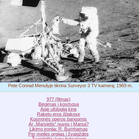
Pete Conrad Mėnulyje tikrina Surveyor 3 TV kamerą; 1969 m.
977 (filmas)
Bėgimas į kosmosą
Apie ufologiją kine
Raketų eros ištakose
Kosminės operos bangomis
Ar „Marsietis“ nuves į Marsą?
Likimo ironija: R. Burnhamas
Per meilės orgijas į žvaigždes
Žvaigždžių karų belaukiant