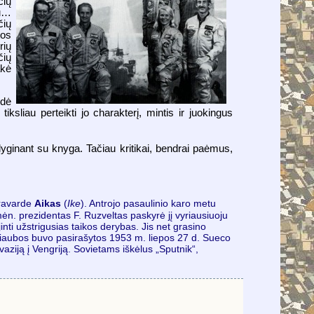
čių
au…
čių
tos
rių
čių
akė
dė
ksliau perteikti jo charakterį, mintis ir juokingus
lyginant su knyga. Tačiau kritikai, bendrai paėmus,
pravarde
Aikas
(
Ike
). Antrojo pasaulinio karo metu
ėn. prezidentas F. Ruzveltas paskyrė jį vyriausiuoju
ti užstrigusias taikos derybas. Jis net grasino
paliaubos buvo pasirašytos 1953 m. liepos 27 d. Sueco
aziją į Vengriją. Sovietams iškėlus „Sputnik“,