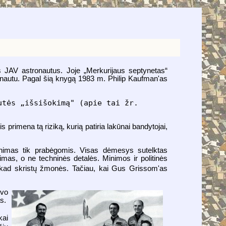
 JAV astronautus. Joje „Merkurijaus septynetas“
ronautu. Pagal šią knygą 1983 m. Philip Kaufman'as
utės „išsišokimą" (apie tai žr.
primena tą riziką, kurią patiria lakūnai bandytojai,
nimas tik prabėgomis. Visas dėmesys sutelktas
mas, o ne techninės detalės. Minimos ir politinės
 kad skristų žmonės. Tačiau, kai Gus Grissom'as
uvo
s.
kai