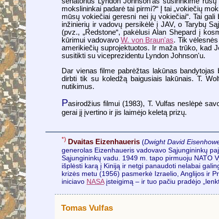
senatorius Lyndon Johnson'as susirinkime rusų „S
mokslininkai padarė tai pirmi?“ Į tai „vokiečių mo
mūsų vokiečiai geresni nei jų vokiečiai“. Tai gal
inžinierių ir vadovų persikėlė į JAV, o Tarybų Sąj
(pvz., „Redstone“, pakėlusi Alan Shepard į kosm
kūrimui vadovavo
W. von Braun'as
. Tik vėlesnės
amerikiečių suprojektuotos. Ir maža trūko, kad 
susitikti su viceprezidentu Lyndon Johnson'u.
Dar vienas filme pabrėžtas lakūnas bandytojas 
dirbti tik su koledžą baigusiais lakūnais. T. Wo
nutikimus.
P
asirodžius filmui (1983), T. Vulfas neslėpė sav
gerai jį įvertino ir jis laimėjo keletą prizų.
*)
Dvaitas Eizenhaueris
(
Dwight David Eisenhow
generolas Eizenhaueris vadovavo Sąjungininkų pajėg
Sąjungininkų vadu. 1949 m. tapo pirmuoju NATO Vyri
išplėsti karą į Kiniją ir netgi panaudoti nelabai g
krizės metu (1956) pasmerkė Izraelio, Anglijos ir P
iniciavo
NASA
įsteigimą – ir tuo pačiu pradėjo „len
Tomas Vulfas