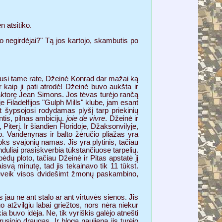
 atsitiko.
ko negirdėjai?" Tą jos kartojo, skambutis po
rusi tame rate, Džeinė Konrad dar mažai ką
r kaip ji pati atrodė! Džeinė buvo aukšta ir
ė aktorę Jean Simons. Jos tėvas turėjo rančą
e Filadelfijos "Gulph Mills" klube, jam esant
 šypsojosi rodydamas plyšį tarp priekinių
ntis, pilnas ambicijų.
joie de vivre
. Džeinė ir
iterį. Ir šiandien Floridoje, Džaksonvilyje,
o. Vandenynas ir balto žėručio pliažas yra
oks svajonių namas. Jis yra plytinis, tačiau
nduliai prasiskverbia tūkstančiuose tarpelių.
dų ploto, tačiau Džeinė ir Pitas apstatė jį
isvą minutę, tad jis tekainavo tik 11 tūkst.
 beveik visos dvidešimt žmonų paskambino,
jau ne ant stalo ar ant virtuvės sienos. Jis
o atžvilgiu labai griežtos, nors nėra niekur
ia buvo idėja. Ne, tik vyriškis galėjo atnešti
irusiojo draugas. Ir blogą naujieną jis turėjo