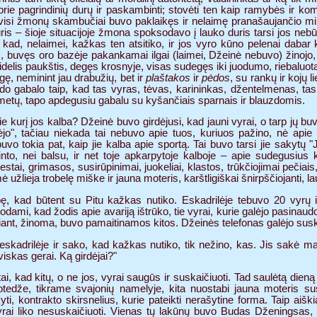
ti prie pagrindinių durų ir paskambinti; stovėti ten kaip ramybės i
ad visi žmonų skambučiai buvo paklaikęs ir nelaimę pranašaujančio m
is – šioje situacijoje žmona spoksodavo į lauko duris tarsi jos nebūt
kad, nelaimei, kažkas ten atsitiko, ir jos vyro kūno pelenai dabar 
 buvęs oro bazėje pakankamai ilgai (laimei, Džeinė nebuvo) žinojo, 
delis paukštis, degęs krosnyje, visas sudegęs iki juodumo, riebaluota
gę, neminint jau drabužių, bet ir
plaštakos
ir
pėdos
, su rankų ir kojų l
udo gabalo taip, kad tas vyras, tėvas, karininkas, džentelmenas, ta
 metų, tapo apdegusiu gabalu su kyšančiais sparnais ir blauzdomis.
pie kurį jos kalba? Džeinė buvo girdėjusi, kad jauni vyrai, o tarp jų bu
jo", tačiau niekada tai nebuvo apie tuos, kuriuos pažino, nė apie v
o tokia pat, kaip jie kalba apie sportą. Tai buvo tarsi jie sakytų "J
into, nei balsu, ir net toje apkarpytoje kalboje – apie sudegusius
tai, grimasos, susirūpinimai, juokeliai, klastos, trūkčiojimai pečiais
ė užlieja trobelę miške ir jauna moteris, karštligiškai šnirpščiojanti, lau
ę, kad būtent su Pitu kažkas nutiko. Eskadrilėje tebuvo 20 vyrų i
dami, kad žodis apie avariją ištrūko, tie vyrai, kurie galėjo pasinau
iant, žinoma, buvo pamaitinamos kitos. Džeinės telefonas galėjo suska
skadrilėje ir sako, kad kažkas nutiko, tik nežino, kas. Jis sakė m
iskas gerai. Ką girdėjai?"
ai, kad kitų, o ne jos, vyrai saugūs ir suskaičiuoti. Tad saulėtą dien
edže, tikrame svajonių namelyje, kita nuostabi jauna moteris s
i, kontrakto skirsnelius, kurie pateikti nerašytine forma. Taip aiškia
rai liko nesuskaičiuoti. Vienas tų lakūnų buvo Budas Dženingsas, o 