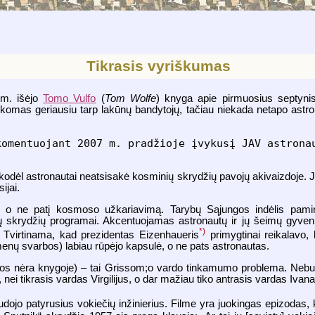
Tikrasis vyriškumas
 m. išėjo
Tomo Vulfo
(
Tom Wolfe
) knyga apie pirmuosius septynis
aikomas geriausiu tarp lakūnų bandytojų, tačiau niekada netapo ast
komentuojant 2007 m. pradžioje įvykusį JAV astrona
odėl astronautai neatsisakė kosminių skrydžių pavojų akivaizdoje. Jis 
ijai.
 o ne patį kosmoso užkariavimą. Tarybų Sąjungos indėlis pami
ų skrydžių programai. Akcentuojamas astronautų ir jų šeimų gyveni
*)
 Tvirtinama, kad prezidentas Eizenhaueris
primygtinai reikalavo,
omenų svarbos) labiau rūpėjo kapsulė, o ne pats astronautas.
s jos nėra knygoje) – tai Grissom;o vardo tinkamumo problema. Neb
nei tikrasis vardas Virgilijus, o dar mažiau tiko antrasis vardas Ivana
dojo patyrusius vokiečių inžinierius. Filme yra juokingas epizodas, 