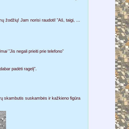
mų žodžių! Jam norisi raudoti! "Aš, taigi, …
imai
"Jis negali prieiti prie telefono"
abar padėti ragelį".
 durų skambutis suskambės ir kažkieno figūra