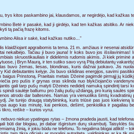
, trys kitos paskambino jai, klausdamos, ar negirdėjo, kad kažkas ten
mbino Betė ir pasakė, kad ji girdėjo, kad ten kažkas atsitiko. Ar nie
akyti tą pačią frazę kitoms.
ambino Alisa ir sakė, kad kažkas nutiko…"
is klaidžiojant apgraibomis ta tema. 21 m. amžiaus ir nesenai atsidū
tai nekalbėjo. Tačiau ji buvo jauna! Ir koks buvo jos išsilavinimas! I
stambiais skruostikauliais ir didelėmis rudomis akimis. Ji kiek primin
ytuose, į Bryn Maurą, ir ten sutiko savo vyrą Pitą debiutantų vakarėlyj
as buvo žemas, liesas, blondinas, kuris dažnai juokavo. Jis nuolat
y Kid debiutantės kelyje. Jis buvo sklidinas energijos, savimi pasitiki
aigus Prinstoną. Praeitais metais Džeinė pagimdė pirmąjį jų kūdikį, P
šviečia pro pušis ir grynas oras sklinda nuo blykčiojančio vandenyn
jantis gali tarp pušų matyti Džeinės nedidelį namuką spindintį tarsi k
jis spindi saulėje baltumu pro žalių pušų uždangą, pro kurią saulės spi
ienos atrodo dar baltesnės. Namas yra vienuolika šimtų kvadratinių pė
dį. Jie turėjo draugą statybininką, kuris triūsė pas juos kiekvieną la
tampa augo kas minutę, kai penkios, dešimt, penkiolika ir pagaliau
tikro, reiškė – kurios vyrui.
i nebuvo niekuo ypatingas rytas – žmona pradeda jausti, kad telefonas 
ali būti dar blogiau, jei dabar išgirstum durų skambutį. Taisyklės šiu
miamą žinią, ir jokiu būdu ne telefonu. To negalima blogai atlikti! – tok
rintis tam tikrą oficialų ar moralinį autoritetą, valdininkas ar ką tik m