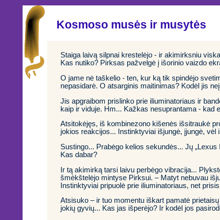
Kosmoso musės ir musytės
Staiga laivą silpnai krestelėjo - ir akimirksniu vis
Kas nutiko? Pirksas pažvelgė į išorinio vaizdo ekra
O jame nė taškelio - ten, kur ką tik spindėjo svetim
nepasidarė. O atsarginis maitinimas? Kodėl jis neįs
Jis apgraibom prislinko prie iliuminatoriaus ir band
kaip ir viduje. Hm... Kažkas nesuprantama - kad ekr
Atsitokėjęs, iš kombinezono kišenės išsitraukė prož
jokios reakcijos... Instinktyviai išjungė, įjungė, vė
Sustingo... Prabėgo kelios sekundės... Jų „Lexus P
Kas dabar?
Ir tą akimirką tarsi laivu perbėgo vibracija... Plyks
šmėkštelėjo mintyse Pirksui. – Matyt nebuvau išj
Instinktyviai pripuolė prie iliuminatoriaus, net pr
Atsisuko – ir tuo momentu iškart pamatė prietaisų
jokių gyvių... Kas jas išperėjo? Ir kodėl jos pasir