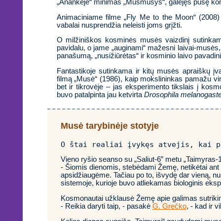
„Anankėje“ minimas „Musmušys“, galėjęs pusę koma
Animaciniame filme „Fly Me to the Moon“ (2008) 
vabalai nusprendžia neleisti joms grįžti.
O milžiniškos kosminės musės vaizdinį sutinkame
pavidalu, o jame „auginami“ mažesni laivai-musės,
panašumą, „nusižiūrėtas“ ir kosminio laivo pavadi
Fantastikoje sutinkama ir kitų musės apraiškų įv
filmą „Musė“ (1986), kaip mokslininkas pamažu vi
bet ir tikrovėje – jas eksperimento tikslais į ko
buvo patalpinta jau ketvirta
Drosophila melanogaste
Musė tarybinėje stotyje
O štai realiai įvykęs atvejis, kai p
Vieno ryšio seanso su „Saliut-6” metu „Taimyras
- Šiomis dienomis, stebėdami Žemę, netikėtai ant i
apsidžiaugėme. Tačiau po to, išvydę dar vieną, nu
sistemoje, kurioje buvo atliekamas biologinis eksp
Kosmonautai užklausė Žemę apie galimas sutrikim
- Reikia daryti taip, - pasakė
G. Grečko
, - kad ir 