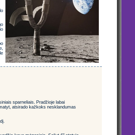
do
go
io
bo
e,
de
niais sparneliais. Pradžioje labai
o, matyt, atsirado kažkoks nesklandumas
dį.