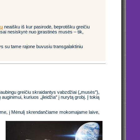
kų
neaišku iš kur pasirodė, beprotišku greičiu
visai nesiskyrė nuo įprastinės musės – tik,
yšys su tame rajone buvusiu transgalaktiniu
iaubingu greičiu skraidantys vabzdžiai („musės“),
auginimui, kuriuos „įleidžia“ į nurytą grobį. Į tokią
me, į Mėnulį skrendančiame mokomajame laive,