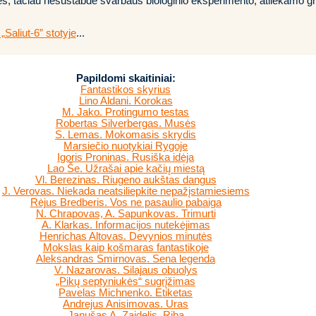
, tačiau nesustabdė svarbaus biologinio eksperimento, atliekamo gru
Saliut-6” stotyje
...
Papildomi skaitiniai:
Fantastikos skyrius
Lino Aldani. Korokas
M. Jako. Protingumo testas
Robertas Silverbergas. Musės
S. Lemas. Mokomasis skrydis
Marsiečio nuotykiai Rygoje
Igoris Proninas. Rusiška idėja
Lao Še. Užrašai apie kačių miestą
Vl. Berezinas. Riugeno aukštas dangus
J. Verovas. Niekada neatsiliepkite nepažįstamiesiems
Rėjus Bredberis. Vos ne pasaulio pabaiga
N. Chrapovas, A. Sapunkovas. Trimurti
A. Klarkas. Informacijos nutekėjimas
Henrichas Altovas. Devynios minutės
Mokslas kaip košmaras fantastikoje
Aleksandras Smirnovas. Sena legenda
V. Nazarovas. Silajaus obuolys
„Pikų septyniukės“ sugrįžimas
Pavelas Michnenko. Etiketas
Andrejus Anisimovas. Uras
Janušas A. Zaidelis. Riba