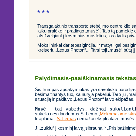
* * *
Transgalaktinio transporto stebėjimo centre kilo 
laiku pralėkė ir pradingo „musė“. Taip tą pamėklę e
atsižvelgiant į kosminius mastelius, jos dydis priv
Mokslininkai dar tebesiginčija, ir matyt ilgai besi
kreiseriu „Lexus Photon“... Tarsi toji „musė“ būtų jį 
Palydimasis-paaiškinamasis teksta
Šis trumpas apsakymiukas yra savotiška parodija-al
besimaitinantys tuo, ką nuryja pakeliui. Tarp jų „mais
situaciją ir pakliuvo „Lexus Photon“ laivo ekipažas.
Musė
– tai vabzdys, dažnai sukelianti
sukelia nesklandumus S. Lemo „
Mokomajame skry
Ir aplamai,
S. Lemas
nemažai eksploatavo musės k
Ji „zuikiu“ į kosminį laivą įsibrauna ir „Prisipažinime