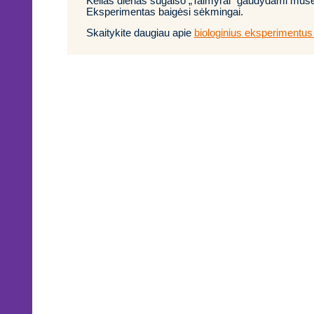
Kelias dienas sugaišo „Taimyrai“ gaudydami muses
Eksperimentas baigėsi sėkmingai.
Skaitykite daugiau apie
biologinius eksperimentus „