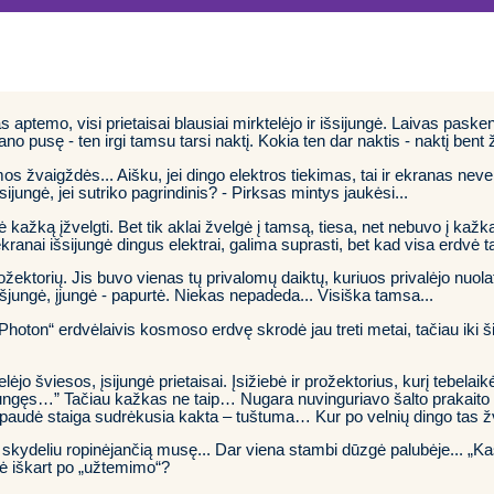
kas aptemo, visi prietaisai blausiai mirktelėjo ir išsijungė. Laivas pas
no pusę - ten irgi tamsu tarsi naktį. Kokia ten dar naktis - naktį bent
os žvaigždės... Aišku, jei dingo elektros tiekimas, tai ir ekranas nevei
ijungė, jei sutriko pagrindinis? - Pirksas mintys jaukėsi...
ė kažką įžvelgti. Bet tik aklai žvelgė į tamsą, tiesa, net nebuvo į kažk
anai išsijungė dingus elektrai, galima suprasti, bet kad visa erdvė tap
ektorių. Jis buvo vienas tų privalomų daiktų, kuriuos privalėjo nuolat 
l išjungė, įjungė - papurtė. Niekas nepadeda... Visiška tamsa...
hoton“ erdvėlaivis kosmoso erdvę skrodė jau treti metai, tačiau iki ši
telėjo šviesos, įsijungė prietaisai. Įsižiebė ir prožektorius, kurį tebel
ungęs…” Tačiau kažkas ne taip… Nugara nuvinguriavo šalto prakaito 
isispaudė staiga sudrėkusia kakta – tuštuma… Kur po velnių dingo tas ž
 skydeliu ropinėjančią musę... Dar viena stambi dūzgė palubėje... „Ka
odė iškart po „užtemimo“?