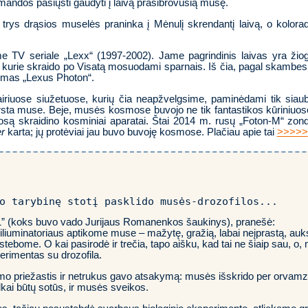
ndos pasiųsti gaudyti į laivą prasibrovusią musę.
trys drąsios muselės praninka į Mėnulį skrendantį laivą, o kolora
 TV seriale „Lexx“ (1997-2002). Jame pagrindinis laivas yra žio
 kurie skraido po Visatą mosuodami sparnais. Iš čia, pagal skambes
nimas „Lexus Photon“.
airiuose siužetuose, kurių čia neapžvelgsime, paminėdami tik siau
rsta muse. Beje, musės kosmose buvojo ne tik fantastikos kūriniuos
smosą skraidino kosminiai aparatai. Štai 2014 m. rusų „Foton-M“ zon
r
karta; jų protėviai jau buvo buvoję kosmose. Plačiau apie tai
>>>>>
o tarybinę stotį pasklido musės-drozofilos...
-1” (koks buvo vado Jurijaus Romanenkos šaukinys), pranešė:
liuminatoriaus aptikome muse – mažytę, gražią, labai neįprastą, auksi
stebome. O kai pasirodė ir trečia, tapo aišku, kad tai ne šiaip sau, 
erimentas su drozofila.
o priežastis ir netrukus gavo atsakymą: musės išskrido per orvamz
vilkai būtų sotūs, ir musės sveikos.