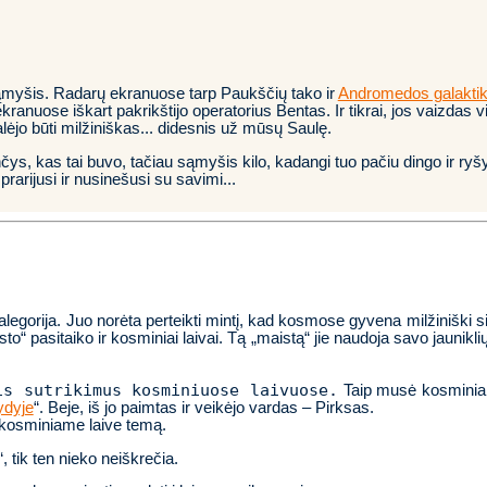
sąmyšis. Radarų ekranuose tarp Paukščių tako ir
Andromedos galakti
kranuose iškart pakrikštijo operatorius Bentas. Ir tikrai, jos vaizdas 
alėjo būti milžiniškas... didesnis už mūsų Saulę.
ginčys, kas tai buvo, tačiau sąmyšis kilo, kadangi tuo pačiu dingo ir r
prarijusi ir nusinešusi su savimi...
s
egorija. Juo norėta perteikti mintį, kad kosmose gyvena milžiniški s
to“ pasitaiko ir kosminiai laivai. Tą „maistą“ jie naudoja savo jauniklių 
s sutrikimus kosminiuose laivuose.
Taip musė kosminia
dyje
“. Beje, iš jo paimtas ir veikėjo vardas – Pirksas.
osminiame laive temą.
“, tik ten nieko neiškrečia.