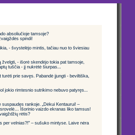
kendo absoliučioje tamsoje?
 žvaigždės spindi!
kia, - švystelėjo mintis, tačiau nuo to šviesiau
ą žvelgti, - išorė skendėjo tokia pat tamsoje,
tų tuščia - jį nukrėtė šiurpas...
turėti prie savęs. Pabandė įjungti - beviltiška,
ol jokio rimtesnio sutrikimo nebuvo patyręs...
aikė suspaudęs rankoje. „Dėkui Kentaurui! –
srovelė… Išorinio vaizdo ekranas liko tamsus!
vaigždžių rėtis?
s per velnias?!” – sušuko mintyse. Laive nėra