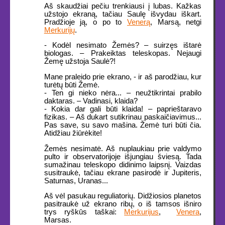
Aš skaudžiai pečiu trenkiausi į lubas. Kažkas
užstojo ekraną, tačiau Saulę išvydau iškart.
Pradžioje ją, o po to
Venerą
, Marsą, netgi
Merkurijų
.
- Kodėl nesimato Žemės? – suirzęs ištarė
biologas. – Prakeiktas teleskopas. Nejaugi
Žemę užstoja Saulė?!
Mane praleido prie ekrano, - ir aš parodžiau, kur
turėtų būti Žemė.
- Ten gi nieko nėra... – neužtikrintai prabilo
daktaras. – Vadinasi, klaida?
- Kokia dar gali būti klaida! – paprieštaravo
fizikas. – Aš dukart sutikrinau paskaičiavimus...
Pas save, su savo mašina. Žemė turi būti čia.
Atidžiau žiūrėkite!
Žemės nesimatė. Aš nuplaukiau prie valdymo
pulto ir observatorijoje išjungiau šviesą. Tada
sumažinau teleskopo didinimo laipsnį. Vaizdas
susitraukė, tačiau ekrane pasirodė ir Jupiteris,
Saturnas, Uranas...
Aš vėl pasukau reguliatorių. Didžiosios planetos
pasitraukė už ekrano ribų, o iš tamsos išniro
trys ryškūs taškai:
Merkurijus
,
Venera
,
Marsas.