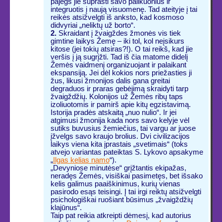
pajėgs jie suprasti savo palikuonius ir
integruotis į naują visuomenę. Tad ateityje į tai
reikės atsižvelgti iš anksto, kad kosmoso
didvyriai „neliktų už borto“.
2.
Skraidant į žvaigždes žmonės vis tiek
gimtine laikys Žemę – iki tol, kol neįsikurs
kitose (jei tokių atsiras?!). O tai reikš, kad jie
veršis į ją sugrįžti. Tad iš čia matome didelį
Žemės vaidmenį organizuojant ir palaikant
ekspansiją. Jei dėl kokios nors priežasties ji
žus, likusi žmonijos dalis gana greitai
degraduos ir praras gebėjimą skraidyti tarp
žvaigždžių. Kolonijos už Žemės ribų taps
izoliuotomis ir pamirš apie kitų egzistavimą.
Istorija pradės atskaitą „nuo nulio“. Ir jei
atgimusi žmonija kada nors savo kelyje vėl
sutiks buvusius žemiečius, tai vargu ar juose
įžvelgs savo kraujo brolius. Dvi civilizacijos
laikys viena kita įprastais „svetimais“ (toks
atvejo variantas pateiktas S. Lykovo apsakyme
„
Ilgas kelias namo
“).
„Devyniose minutėse“ grįžtantis ekipažas,
neradęs Žemės, visiškai pasimetęs, bet išsako
kelis galimus paaiškinimus, kurių vienas
pasirodo esąs teisingi. Į tai irgi reiktų atsižvelgti
psichologiškai ruošiant būsimus „žvaigždžių
klajūnus“.
Taip pat reikia atkreipti dėmesį, kad autorius