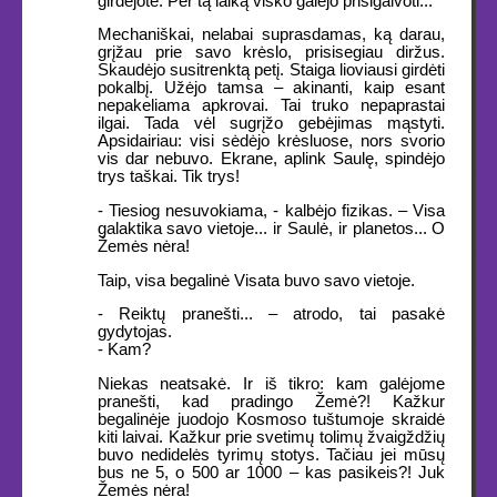
girdėjote. Per tą laiką visko galėjo prisigalvoti...
Mechaniškai, nelabai suprasdamas, ką darau,
grįžau prie savo krėslo, prisisegiau diržus.
Skaudėjo susitrenktą petį. Staiga lioviausi girdėti
pokalbį. Užėjo tamsa – akinanti, kaip esant
nepakeliama apkrovai. Tai truko nepaprastai
ilgai. Tada vėl sugrįžo gebėjimas mąstyti.
Apsidairiau: visi sėdėjo krėsluose, nors svorio
vis dar nebuvo. Ekrane, aplink Saulę, spindėjo
trys taškai. Tik trys!
- Tiesiog nesuvokiama, - kalbėjo fizikas. – Visa
galaktika savo vietoje... ir Saulė, ir planetos... O
Žemės nėra!
Taip, visa begalinė Visata buvo savo vietoje.
- Reiktų pranešti... – atrodo, tai pasakė
gydytojas.
- Kam?
Niekas neatsakė. Ir iš tikro: kam galėjome
pranešti, kad pradingo Žemė?! Kažkur
begalinėje juodojo Kosmoso tuštumoje skraidė
kiti laivai. Kažkur prie svetimų tolimų žvaigždžių
buvo nedidelės tyrimų stotys. Tačiau jei mūsų
bus ne 5, o 500 ar 1000 – kas pasikeis?! Juk
Žemės nėra!