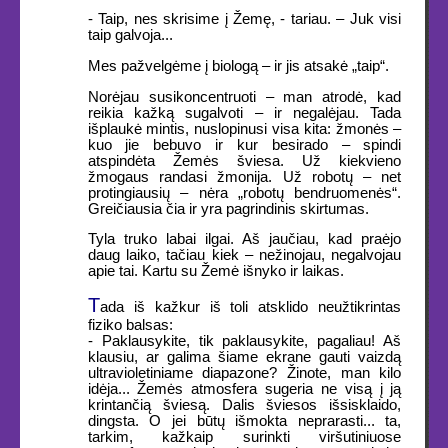
- Taip, nes skrisime į Žemę, - tariau. – Juk visi
taip galvoja...
Mes pažvelgėme į biologą – ir jis atsakė „taip“.
Norėjau susikoncentruoti – man atrodė, kad
reikia kažką sugalvoti – ir negalėjau. Tada
išplaukė mintis, nuslopinusi visa kita: žmonės –
kuo jie bebuvo ir kur besirado – spindi
atspindėta Žemės šviesa. Už kiekvieno
žmogaus randasi žmonija. Už robotų – net
protingiausių – nėra „robotų bendruomenės“.
Greičiausia čia ir yra pagrindinis skirtumas.
Tyla truko labai ilgai. Aš jaučiau, kad praėjo
daug laiko, tačiau kiek – nežinojau, negalvojau
apie tai. Kartu su Žemė išnyko ir laikas.
T
ada iš kažkur iš toli atsklido neužtikrintas
fiziko balsas:
- Paklausykite, tik paklausykite, pagaliau! Aš
klausiu, ar galima šiame ekrane gauti vaizdą
ultravioletiniame diapazone? Žinote, man kilo
idėja... Žemės atmosfera sugeria ne visą į ją
krintančią šviesą. Dalis šviesos išsisklaido,
dingsta. O jei būtų išmokta neprarasti... ta,
tarkim, kažkaip surinkti viršutiniuose