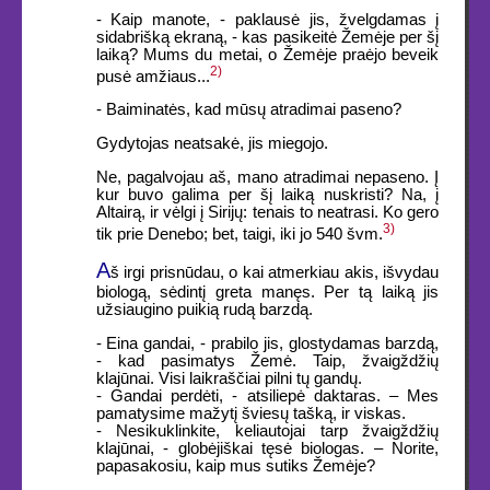
- Kaip manote, - paklausė jis, žvelgdamas į
sidabrišką ekraną, - kas pasikeitė Žemėje per šį
laiką? Mums du metai, o Žemėje praėjo beveik
2)
pusė amžiaus...
- Baiminatės, kad mūsų atradimai paseno?
Gydytojas neatsakė, jis miegojo.
Ne, pagalvojau aš, mano atradimai nepaseno. Į
kur buvo galima per šį laiką nuskristi? Na, į
Altairą, ir vėlgi į Sirijų: tenais to neatrasi. Ko gero
3)
tik prie Denebo; bet, taigi, iki jo 540 švm.
A
š irgi prisnūdau, o kai atmerkiau akis, išvydau
biologą, sėdintį greta manęs. Per tą laiką jis
užsiaugino puikią rudą barzdą.
- Eina gandai, - prabilo jis, glostydamas barzdą,
- kad pasimatys Žemė. Taip, žvaigždžių
klajūnai. Visi laikraščiai pilni tų gandų.
- Gandai perdėti, - atsiliepė daktaras. – Mes
pamatysime mažytį šviesų tašką, ir viskas.
- Nesikuklinkite, keliautojai tarp žvaigždžių
klajūnai, - globėjiškai tęsė biologas. – Norite,
papasakosiu, kaip mus sutiks Žemėje?