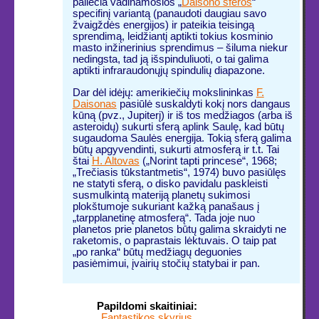
paliečia vadinamosios „
Daisono sferos
“
specifinį variantą (panaudoti daugiau savo
žvaigždės energijos) ir pateikia teisingą
sprendimą, leidžiantį aptikti tokius kosminio
masto inžinerinius sprendimus – šiluma niekur
nedingsta, tad ją išspinduliuoti, o tai galima
aptikti infraraudonųjų spindulių diapazone.
Dar dėl idėjų: amerikiečių mokslininkas
F.
Daisonas
pasiūlė suskaldyti kokį nors dangaus
kūną (pvz., Jupiterį) ir iš tos medžiagos (arba iš
asteroidų) sukurti sferą aplink Saulę, kad būtų
sugaudoma Saulės energija. Tokią sferą galima
būtų apgyvendinti, sukurti atmosferą ir t.t. Tai
štai
H. Altovas
(„Norint tapti princese“, 1968;
„Trečiasis tūkstantmetis“, 1974) buvo pasiūlęs
ne statyti sferą, o disko pavidalu paskleisti
susmulkintą materiją planetų sukimosi
plokštumoje sukuriant kažką panašaus į
„tarpplanetinę atmosferą“. Tada joje nuo
planetos prie planetos būtų galima skraidyti ne
raketomis, o paprastais lėktuvais. O taip pat
„po ranka“ būtų medžiagų deguonies
pasiėmimui, įvairių stočių statybai ir pan.
Papildomi skaitiniai:
Fantastikos skyrius