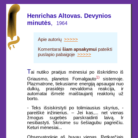
Henrichas Altovas. Devynios
minutės
,
1964
Apie autorių
>>>>>
Komentarai
šiam apsakymui
pateikti
puslapio pabaigoje
>>>>>
T
ai nutiko praėjus mėnesiui po išskridimo iš
1)
Griausmo, planetos Fomalgauto
sistemoje.
Plazmatrone, tiekusiame energiją apsaugai nuo
dulkių, prasidėjo nevaldoma reakcija, ir
automatai išmetė maištaujantį reaktorių už
borto.
- Teks išsiskirstyti po tolimiausius skyrius, -
pareiškė inžinierius. – Jei kas,... net vienas
žmogus sugebės parskraidinti laivą. Ir
nesibastyti. Skrisime su šešiagubu pagreičiu.
Keturi mėnesiai...
Observatorijoje aš buvau vienas. Retkarčiais