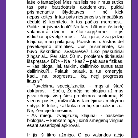
lašelio fantazijos! Mes nusileisime ir mus sutiks
tas pats barzdotasis akademikas, puikiai
prisimenantis išlydėtuves ir nė kiek
nepasikeitęs. Ir tas pats riestanosis simpatiškas
dėdulė iš komiteto. Ir tos pačios merginos...
Galite tai įsivaizduoti? Na tarsi būtume išskridę
valandai ar dviem – ir štai sugrįžome. – ir jis
išdidžiai apžvelgė mus. – Na, gerai, žvaigždžių
klajūnai, man gaila jūsų. Paaiškinsiu. Viskas dėl
paveldėjimo atminties. Jūs prisimenate, kai
buvo išskridimo išvakarėse? Liko paskutiniai
žingsniai... Per šios 50 m. problema tikriausiai
išspręsta.< BR> - Na ir kas? – paklausė fizikas.
– Kas blogai, jei, tarkim, dailininko sūnus taps
dailininku?!.. Palauk, palauk, tu turi omenyje,
kad... na, progresas... ką, negi progresas
liausis?
- Paveldima specializacija, - mąsliai ištarė
daktaras. – Spėju, Žemėje ne blogiau už mus
įsivaizduoja visą šios problemos sunkumą. Iš
vienos pusės, milžiniškas laimėjimas mokymo
srityje. Iš kitos, kažkokia cechų specializacija...
Ne, Žemėje to nesiims!
- Aš miegu, žvaigždžių klajūnai, - paskelbė
biologas. – kenksminga judinti smegenų vingius
esant šešeriopai apkrovai.
Ir jis iš tikro užmigo. O po valandos atėjo