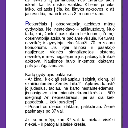
aš išvysiu ją pirmiausia, nes ekranas atgis
iškart, kai tik sustos variklis. Kitiems prireiks
laiko, kol ateis į čia, kai išnyks apkrovos, o aš
jau esu čia, mano krėslas 3 m nuo ekrano.
R
etkarčiais į observatoriją ateidavo mūsų
gydytojas. Ne, neateidavo – atšliauždavo. Nuo
tada, kai „Danko“ pasisuko reflektoriumi į Žemę,
observatorija atsidūrė pačiame viršuje. Keltuvas
neveikė; ir gydytoju teko šliaužti 70 m siauru
koridoriumi. Jis ilgai ilsinosi ir pasakojo
naujienas: vidinės signalizacijos sistema
neveikė, ir mes negalėjome jos pataisyti, trukdė
apkrova. Naujienos buvo linksmos: daktaras
pats jas išgalvodavo.
Kartą gydytojas paklausė:
- Ar žinai, kiek aš sukaupiau išeiginių dienų, jei
skaičiuotumėm Žemės laiku? - Apkrova kaustė
jo judesius, tačiau, nė karto nestabtelėdamas,
jis nusigavo iki artimiausio ekranui krėslo. – 500
išeiginių! Ar neprieštarausi, jei aš čia kiek
pasėdėsiu… kokį pusdienį?
- Pusantros dienos, daktare, patikslinau. Žemė
pasimatys po 37 val.
Jis sumurmėjo, kad 37 val. tai niekai, visiški
niekai, - ir patogiai įsitaisė krėsle.