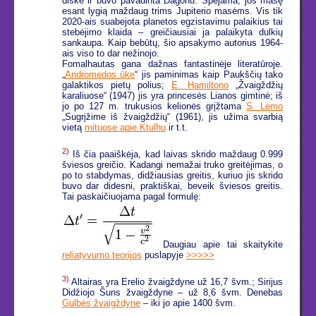
diske ir buvo pavadinta Dagonu. Spėjama, jos masę
esant lygią maždaug trims Jupiterio masėms. Vis tik
2020-ais suabejota planetos egzistavimu palaikius tai
stebėjimo klaida – greičiausiai ja palaikyta dulkių
sankaupa. Kaip bebūtų, šio apsakymo autorius 1964-
ais viso to dar nežinojo.
Fomalhautas gana dažnas fantastinėje literatūroje.
„
Andromedos ūke
“ jis paminimas kaip Paukščių tako
galaktikos pietų polius;
E. Hamiltono
„Žvaigždžių
karaliuose“ (1947) jis yra princesės Lianos gimtinė; iš
jo po 127 m. trukusios kelionės grįžtama
S. Lemo
„Sugrįžime iš žvaigždžių“ (1961), jis užima svarbią
vietą
mituose apie Ktulhu
ir t.t.
2)
Iš čia paaiškėja, kad laivas skrido maždaug 0.999
šviesos greičio. Kadangi nemažai truko greitėjimas, o
po to stabdymas, didžiausias greitis, kuriuo jis skrido
buvo dar didesni, praktiškai, beveik šviesos greitis.
Tai paskaičiuojama pagal formulę:
Daugiau apie tai skaitykite
reliatyvumo teorijos
puslapyje
>>>>>
3)
Altairas yra Erelio žvaigždyne už 16,7 švm.; Sirijus
Didžiojo Šuns žvaigždyne – už 8,6 švm. Denebas
Gulbės žvaigždyne
– iki jo apie 1400 švm.