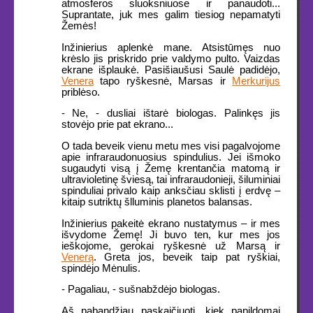
atmosferos sluoksniuose ir panaudoti...
Suprantate, juk mes galim tiesiog nepamatyti
Žemės!
Inžinierius aplenkė mane. Atsistūmęs nuo
krėslo jis priskrido prie valdymo pulto. Vaizdas
ekrane išplaukė. Pasišiaušusi Saulė padidėjo,
Venera
tapo ryškesnė, Marsas ir
Merkurijus
priblėso.
- Ne, - dusliai ištarė biologas. Palinkęs jis
stovėjo prie pat ekrano...
O tada beveik vienu metu mes visi pagalvojome
apie infraraudonuosius spindulius. Jei išmoko
sugaudyti visą į Žemę krentančia matomą ir
ultravioletinę šviesą, tai infraraudonieji, šiluminiai
spinduliai privalo kaip anksčiau sklisti į erdvę –
kitaip sutriktų šlluminis planetos balansas.
Inžinierius pakeitė ekrano nustatymus – ir mes
išvydome Žemę! Ji buvo ten, kur mes jos
ieškojome, gerokai ryškesnė už Marsą ir
Venerą
. Greta jos, beveik taip pat ryškiai,
spindėjo Mėnulis.
- Pagaliau, - sušnabždėjo biologas.
Aš pabandžiau paskaičiuoti, kiek papildomai