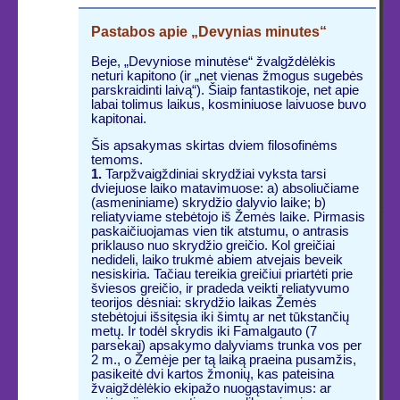
Pastabos apie „Devynias minutes“
Beje, „Devyniose minutėse“ žvalgždėlėkis
neturi kapitono (ir „net vienas žmogus sugebės
parskraidinti laivą“). Šiaip fantastikoje, net apie
labai tolimus laikus, kosminiuose laivuose buvo
kapitonai.
Šis apsakymas skirtas dviem filosofinėms
temoms.
1.
Tarpžvaigždiniai skrydžiai vyksta tarsi
dviejuose laiko matavimuose: a) absoliučiame
(asmeniniame) skrydžio dalyvio laike; b)
reliatyviame stebėtojo iš Žemės laike. Pirmasis
paskaičiuojamas vien tik atstumu, o antrasis
priklauso nuo skrydžio greičio. Kol greičiai
nedideli, laiko trukmė abiem atvejais beveik
nesiskiria. Tačiau tereikia greičiui priartėti prie
šviesos greičio, ir pradeda veikti reliatyvumo
teorijos dėsniai: skrydžio laikas Žemės
stebėtojui išsitęsia iki šimtų ar net tūkstančių
metų. Ir todėl skrydis iki Famalgauto (7
parsekai) apsakymo dalyviams trunka vos per
2 m., o Žemėje per tą laiką praeina pusamžis,
pasikeitė dvi kartos žmonių, kas pateisina
žvaigždėlėkio ekipažo nuogąstavimus: ar