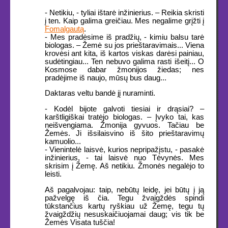
- Netikiu, - tyliai ištarė inžinierius. – Reikia skristi
į ten. Kaip galima greičiau. Mes negalime grįžti į
Fomalgautą
.
- Mes pradėsime iš pradžių, - kimiu balsu tarė
biologas. – Žemė su jos prieštaravimais... Viena
krovėsi ant kita, iš kartos viskas darėsi painiau,
sudėtingiau... Ten nebuvo galima rasti išeitį... O
Kosmose dabar žmonijos žiedas; nes
pradėjime iš naujo, mūsų bus daug...
Daktaras veltu bandė jį nuraminti.
- Kodėl bijote galvoti tiesiai ir drąsiai? –
karštligiškai tratėjo biologas. – Įvyko tai, kas
neišvengiama. Žmonija gyvuos. Tačiau be
Žemės. Ji išsilaisvino iš šito prieštaravimų
kamuolio...
- Vienintelė laisvė, kurios nepripažįstu, - pasakė
inžinierius, - tai laisvė nuo Tėvynės. Mes
skrisim į Žemę. Aš netikiu. Žmonės negalėjo to
leisti.
Aš pagalvojau: taip, nebūtų leidę, jei būtų į ją
pažvelgę iš čia. Tegu žvaigždės spindi
tūkstančius kartų ryškiau už Žemę, tegu tų
žvaigždžių nesuskaičiuojamai daug; vis tik be
Žemės Visata tuščia!