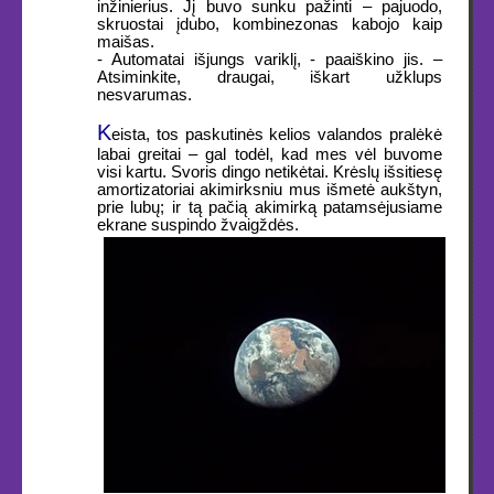
inžinierius. Jį buvo sunku pažinti – pajuodo,
skruostai įdubo, kombinezonas kabojo kaip
maišas.
- Automatai išjungs variklį, - paaiškino jis. –
Atsiminkite, draugai, iškart užklups
nesvarumas.
K
eista, tos paskutinės kelios valandos pralėkė
labai greitai – gal todėl, kad mes vėl buvome
visi kartu. Svoris dingo netikėtai. Krėslų išsitiesę
amortizatoriai akimirksniu mus išmetė aukštyn,
prie lubų; ir tą pačią akimirką patamsėjusiame
ekrane suspindo žvaigždės.