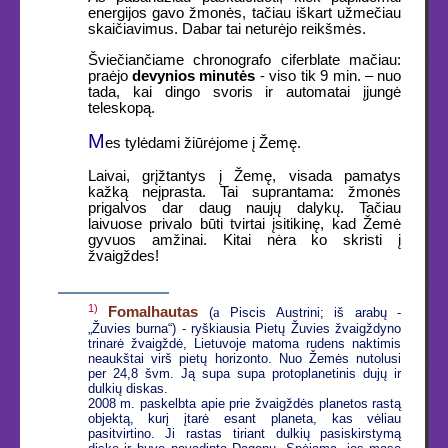
energijos gavo žmonės, tačiau iškart užmečiau
skaičiavimus. Dabar tai neturėjo reikšmės.
Šviečiančiame chronografo ciferblate mačiau:
praėjo
devynios minutės
- viso tik 9 min. – nuo
tada, kai dingo svoris ir automatai įjungė
teleskopą.
M
es tylėdami žiūrėjome į Žemę.
Laivai, grįžtantys į Žemę, visada pamatys
kažką neįprasta. Tai suprantama: žmonės
prigalvos dar daug naujų dalykų. Tačiau
laivuose privalo būti tvirtai įsitikinę, kad Žemė
gyvuos amžinai. Kitai nėra ko skristi į
žvaigždes!
1)
Fomalhautas
a
(
Piscis Austrini; iš arabų -
„Žuvies burna“) - ryškiausia Pietų Žuvies žvaigždyno
trinarė žvaigždė, Lietuvoje matoma rudens naktimis
neaukštai virš pietų horizonto. Nuo Žemės nutolusi
per 24,8 švm. Ją supa supa protoplanetinis dujų ir
dulkių diskas.
2008 m. paskelbta apie prie žvaigždės planetos rastą
objektą, kurį įtarė esant planeta, kas vėliau
pasitvirtino. Ji rastas tiriant dulkių pasiskirstymą