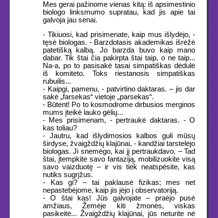
Mes gerai pažinome vienas kitą: iš apsimestinio
biologo linksmumo supratau, kad jis apie tai
galvoja jau senai.
- Tikiuosi, kad prisimenate, kaip mus išlydėjo, -
tęsė biologas. - Barzdotasis akademikas išrėžė
patetišką kalbą. Jo barzda buvo kaip mano
dabar. Tik štai čia pakirpta štai taip, o ne taip...
Na-a, po to pasisakė tasai simpatiškas dėdulė
iš komiteto. Toks riestanosis simpatiškas
rubuilis...
- Kaipgi, pamenu, - patvirtino daktaras. – jis dar
sakė „farsekas“ vietoje „parsekas“.
- Būtent! Po to kosmodrome dirbusios merginos
mums įteikė lauko gėlių...
- Mes prisimenam, - pertraukė daktaras. - O
kas toliau?
- Jautru, kad išlydimosios kalbos guli mūsų
širdyse, žvaigždžių klajūnai, - kandžiai tarstelėjo
biologas. Ji snemėgo, kai jį pertraukdavo. – Tad
štai, įtempkite savo fantaziją, mobilizuokite visą
savo vaizduotę – ir vis tiek neatspėsite, kas
nutiks sugrįžus.
- Kas gi? – tai paklausė fizikas; mes net
nepastebėjome, kaip jis įėjo į observatoriją.
- O štai kas! Jūs galvojate – praėjo pusė
amžiaus, Žemėje kiti žmonės, viskas
pasikeitė... Žvaigždžių klajūnai, jūs neturite nė