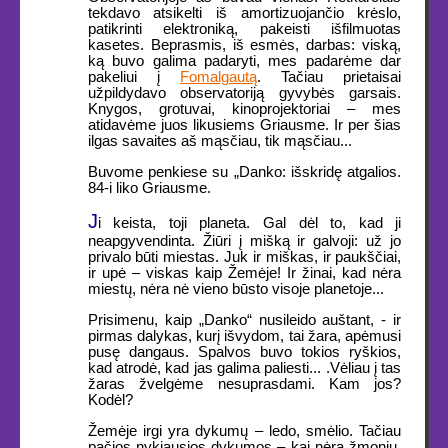
tekdavo atsikelti iš amortizuojančio krėslo,
patikrinti elektroniką, pakeisti išfilmuotas
kasetes. Beprasmis, iš esmės, darbas: viską,
ką buvo galima padaryti, mes padarėme dar
pakeliui į
Fomalgautą
. Tačiau prietaisai
užpildydavo observatoriją gyvybės garsais.
Knygos, grotuvai, kinoprojektoriai – mes
atidavėme juos likusiems Griausme. Ir per šias
ilgas savaites aš mąsčiau, tik mąsčiau...
Buvome penkiese su „Danko: išskridę atgalios.
84-i liko Griausme.
J
i keista, toji planeta. Gal dėl to, kad ji
neapgyvendinta. Žiūri į mišką ir galvoji: už jo
privalo būti miestas. Juk ir miškas, ir paukščiai,
ir upė – viskas kaip Žemėje! Ir žinai, kad nėra
miestų, nėra nė vieno būsto visoje planetoje...
Prisimenu, kaip „Danko“ nusileido auštant, - ir
pirmas dalykas, kurį išvydom, tai žara, apėmusi
pusę dangaus. Spalvos buvo tokios ryškios,
kad atrodė, kad jas galima paliesti... .Vėliau į tas
žaras žvelgėme nesuprasdami. Kam jos?
Kodėl?
Žemėje irgi yra dykumų – ledo, smėlio. Tačiau
pačios nykiausios dykumos – kai nėra žmonių.