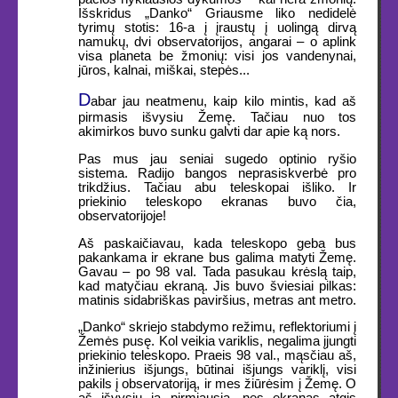
Išskridus „Danko“ Griausme liko nedidelė
tyrimų stotis: 16-a į įraustų į uolingą dirvą
namukų, dvi observatorijos, angarai – o aplink
visa planeta be žmonių: visi jos vandenynai,
jūros, kalnai, miškai, stepės...
D
abar jau neatmenu, kaip kilo mintis, kad aš
pirmasis išvysiu Žemę. Tačiau nuo tos
akimirkos buvo sunku galvti dar apie ką nors.
Pas mus jau seniai sugedo optinio ryšio
sistema. Radijo bangos neprasiskverbė pro
trikdžius. Tačiau abu teleskopai išliko. Ir
priekinio teleskopo ekranas buvo čia,
observatorijoje!
Aš paskaičiavau, kada teleskopo geba bus
pakankama ir ekrane bus galima matyti Žemę.
Gavau – po 98 val. Tada pasukau krėslą taip,
kad matyčiau ekraną. Jis buvo šviesiai pilkas:
matinis sidabriškas paviršius, metras ant metro.
„Danko“ skriejo stabdymo režimu, reflektoriumi į
Žemės pusę. Kol veikia variklis, negalima įjungti
priekinio teleskopo. Praeis 98 val., mąsčiau aš,
inžinierius išjungs, būtinai išjungs variklį, visi
pakils į observatoriją, ir mes žiūrėsim į Žemę. O