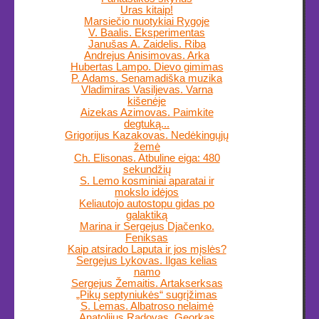
Uras kitaip!
Marsiečio nuotykiai Rygoje
V. Baalis. Eksperimentas
Janušas A. Zaidelis. Riba
Andrejus Anisimovas. Arka
Hubertas Lampo. Dievo gimimas
P. Adams. Senamadiška muzika
Vladimiras Vasiljevas. Varna
kišenėje
Aizekas Azimovas. Paimkite
degtuką...
Grigorijus Kazakovas. Nedėkingųjų
žemė
Ch. Elisonas. Atbuline eiga: 480
sekundžių
S. Lemo kosminiai aparatai ir
mokslo idėjos
Keliautojo autostopu gidas po
galaktiką
Marina ir Sergejus Djačenko.
Feniksas
Kaip atsirado Laputa ir jos mįslės?
Sergejus Lykovas. Ilgas kelias
namo
Sergejus Žemaitis. Artakserksas
„Pikų septyniukės“ sugrįžimas
S. Lemas. Albatroso nelaimė
Anatolijus Radovas. Georkas