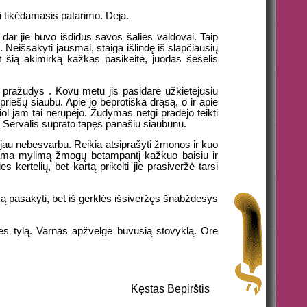
rsi tikėdamasis patarimo. Deja.
dar jie buvo išdidūs savos šalies valdovai. Taip
. Neišsakyti jausmai, staiga išlindę iš slapčiausių
 šią akimirką kažkas pasikeitė, juodas šešėlis
ri pražudys . Kovų metu jis pasidarė užkietėjusiu
priešų siaubu. Apie jo beprotiška drąsą, o ir apie
ol jam tai nerūpėjo. Žudymas netgi pradėjo teikti
 Servalis suprato tapęs panašiu siaubūnu.
 jau nebesvarbu. Reikia atsiprašyti žmonos ir kuo
dama mylimą žmogų betampantį kažkuo baisiu ir
kertelių, bet kartą prikelti jie prasiveržė tarsi
ką pasakyti, bet iš gerklės išsiveržęs šnabždesys
es tylą. Varnas apžvelgė buvusią stovyklą. Ore
Kęstas Bepirštis