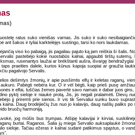
mas
imas)
juostelę ratus suko vienišas varnas. Jis suko ir suko nesibaigianč
ant šakos ir tyliai karktelėjęs sustingo, tarsi ko nors laukdamas.
ėjančią viso ko pabaigą, jis pagaliau pajuto ką jam reiškia ši šalis. N
valis pastebėjo kokie nuostabūs kalnai, apgaubti tirštų sutemų, ka
yksmas, rusenantys laužai ar brėkštanti aušra, išvargę bendražygiai v
e taps praeities dalele, kurios kūnus kapoja suopiai ar graužia lau
kčiu pagalvojo Servalis.
kelios dešimtys žmonių, ir apie pusšimtis elfų ir keletas raganų, vie
aukuro. Pabėgti nebėra kur. O ir vėl bėgti, kaip prieš pusę amžiaus
monės ir elfai, tuščias žemes pavertė savo namais ir dabar juos gins, g
ino pyktį sieloje ir niaukė protą. Jis, jis negali pralaimėti. Dievų 
bėjo jį priremti prie sienos. Ir vis tik Servaliui sunku buvo suprast
 kaina. Daug brodėjiečių žus nuo jo kalavijo, daug našlių paliks po 
ido bruožų harmoniją.
kė, jog mūšis bus trumpas. Atšipę kalavijai ir kirviai, suskilinėję
ganų burtai. Raganos. Šalia jų miega Servalio auksaplaukė žmona. "
alio sieloje. Tačiau ežeras ir kalnai sudarė patikimus spąstus, o vand
ys".