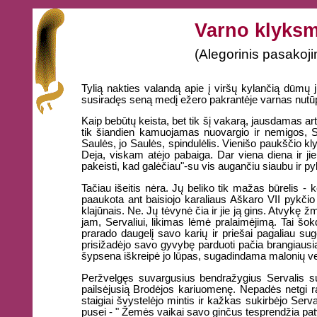
Varno klyks
(Alegorinis pasakoj
Tylią nakties valandą apie į viršų kylančią dūmų 
susiradęs seną medį ežero pakrantėje varnas nutūpė 
Kaip bebūtų keista, bet tik šį vakarą, jausdamas art
tik šiandien kamuojamas nuovargio ir nemigos, Ser
Saulės, jo Saulės, spindulėlis. Vienišo paukščio kl
Deja, viskam atėjo pabaiga. Dar viena diena ir ji
pakeisti, kad galėčiau"-su vis augančiu siaubu ir py
Tačiau išeitis nėra. Jų beliko tik mažas būrelis - 
paaukota ant baisiojo karaliaus Aškaro VII pykčio 
klajūnais. Ne. Jų tėvynė čia ir jie ją gins. Atvykę ž
jam, Servaliui, likimas lėmė pralaimėjimą. Tai šokd
prarado daugelį savo karių ir priešai pagaliau suge
prisižadėjo savo gyvybę parduoti pačia brangiausia
šypsena iškreipė jo lūpas, sugadindama malonių ve
Peržvelgęs suvargusius bendražygius Servalis suvo
pailsėjusią Brodėjos kariuomenę. Nepadės netgi ra
staigiai švystelėjo mintis ir kažkas sukirbėjo Serv
pusei - " Žemės vaikai savo ginčus tesprendžia pat