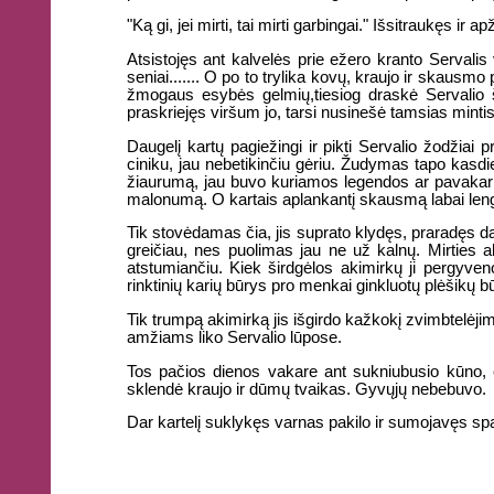
"Ką gi, jei mirti, tai mirti garbingai." Išsitraukęs ir
Atsistojęs ant kalvelės prie ežero kranto Servalis
seniai....... O po to trylika kovų, kraujo ir skausm
žmogaus esybės gelmių,tiesiog draskė Servalio š
praskriejęs viršum jo, tarsi nusinešė tamsias minti
Daugelį kartų pagiežingi ir pikti Servalio žodžiai
ciniku, jau nebetikinčiu gėriu. Žudymas tapo kasdie
žiaurumą, jau buvo kuriamos legendos ar pavakariai
malonumą. O kartais aplankantį skausmą labai leng
Tik stovėdamas čia, jis suprato klydęs, praradęs d
greičiau, nes puolimas jau ne už kalnų. Mirtie
atstumiančiu. Kiek širdgėlos akimirkų ji pergyveno
rinktinių karių būrys pro menkai ginkluotų plėšikų bū
Tik trumpą akimirką jis išgirdo kažkokį zvimbtelėji
amžiams liko Servalio lūpose.
Tos pačios dienos vakare ant sukniubusio kūno, 
sklendė kraujo ir dūmų tvaikas. Gyvųjų nebebuvo.
Dar kartelį suklykęs varnas pakilo ir sumojavęs spa