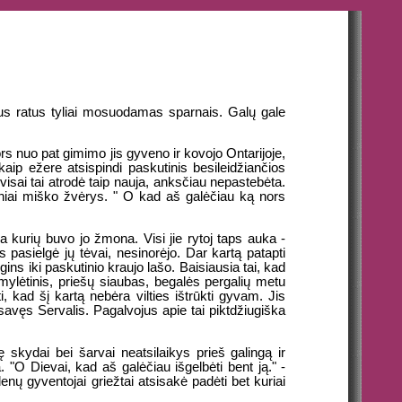
ius ratus tyliai mosuodamas sparnais. Galų gale
ors nuo pat gimimo jis gyveno ir kovojo Ontarijoje,
ip ežere atsispindi paskutinis besileidžiančios
isai tai atrodė taip nauja, anksčiau nepastebėta.
kiniai miško žvėrys. " O kad aš galėčiau ką nors
na kurių buvo jo žmona. Visi jie rytoj taps auka -
 pasielgė jų tėvai, nesinorėjo. Dar kartą patapti
ins iki paskutinio kraujo lašo. Baisiausia tai, kad
numylėtinis, priešų siaubas, begalės pergalių metu
i, kad šį kartą nebėra vilties ištrūkti gyvam. Jis
savęs Servalis. Pagalvojus apie tai piktdžiugiška
 skydai bei šarvai neatsilaikys prieš galingą ir
O Dievai, kad aš galėčiau išgelbėti bent ją." -
enų gyventojai griežtai atsisakė padėti bet kuriai