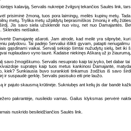
 apžiūrėjęs kalaviją, Servalis nukreipė žvilgsnį tekančios Saulės link, ta
 vėl prisiminė žmoną, tuos pora laimingų, meilės kupinų metų. Tada 
o pilnų metų. Trylika metų užpildytų beprasmiškos žmonių ir elfų žūties
irdį. Jis savo siela užsklendė nuo visų, net nuo Damajantės. Bet
s. Sklendės neišlaikė.
 privertė Damajantę ašaroti. Jam atrodė, kad meilė yra silpnybė, ku
niu palydovu. Tai padėjo Servaliui išlikti gyvam, patapti nenugalimu 
s gąsdinami vaikai. Servalį sekiojo šimtai nužudytų sielų, bet iki ši
vai nuplaudavo vyno taurė. Kadaise niekinęs Aškarą už jo žiaurumą,
alį savo žmogiškumo. Servalis nesuprato kaip tai įvyko, bet dabar tai
s akivaizdoje supratęs kaip tuos metus kankinosi Damajantė, maty
, kiek? Sunkiausia buvo surankioti tinkamus žodžius iš savo širdies 
rį ir suspaudė gerklę. Servalis pasisuko eiti prie laužo.
mą ir pajuto skausmą krūtinėje. Sukniubęs ant kelių jis dar bandė kaž
ežero pakrantėje, nusileido varnas. Gailus klyksmas pervėrė nakti
rnais nuskrido besileidžiančios Saulės link.