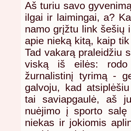
Aš turiu savo gyvenimą,
ilgai ir laimingai, a? K
namo grįžtu link šešių 
apie nieką kitą, kaip tik
Tad vakarą praleidžiu s
viską iš eilės: rodo
žurnalistinį tyrimą - g
galvoju, kad atsiplėšiu
tai saviapgaulė, aš j
nuėjimo į sporto salę 
niekas ir jokiomis apli