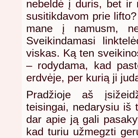
nebeldė į duris, bet ir
susitikdavom prie lifto?
mane į namusm, ne 
Sveikindamasi linkte
viskas. Ką ten sveikino
– rodydama, kad paste
erdvėje, per kurią ji ju
Pradžioje aš įsižei
teisingai, nedarysiu iš t
dar apie ją gali pasaky
kad turiu užmegzti ger