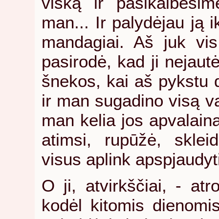
viską ir pasikalbėsim
man... Ir palydėjau ją i
mandagiai. Aš juk vi
pasirodė, kad ji nejaut
šnekos, kai aš pykstu d
ir man sugadino visą va
man kelia jos apvalaina
atimsi, rupūžė, sklei
visus aplink apspjaudyti
O
ji, atvirkščiai, - at
kodėl kitomis dienomis