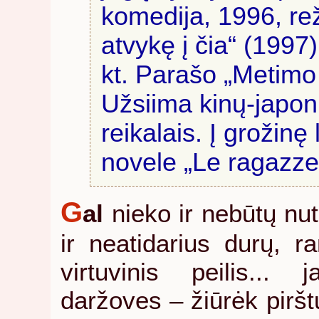
komedija, 1996, rež
atvykę į čia“ (1997
kt. Parašo „Metimo 
Užsiima kinų-japonų
reikalais. Į grožinę
novele „Le ragazze
G
al
nieko ir nebūtų nut
ir neatidarius durų, r
virtuvinis peilis... 
daržoves – žiūrėk pirštų