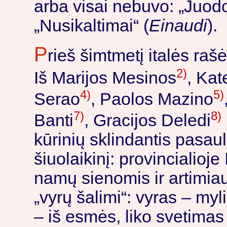
arba visai nebuvo: „Juodo
„Nusikaltimai“ (
Einaudi
).
P
rieš šimtmetį italės rašė 
2)
Iš Marijos Mesinos
, Kat
4)
5)
Serao
, Paolos Mazino
7)
8)
Banti
, Gracijos Deledi
kūrinių sklindantis pasau
šiuolaikinį: provincialioje 
namų sienomis ir artimiaus
„vyrų šalimi“: vyras – myl
– iš esmės, liko svetimas 