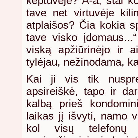
keptuvėje? A-a, štai ko
tave net virtuvėje kil
atplaišos? Čia kokia s
tave visko įdomaus...“ 
viską apžiūrinėjo ir a
tylėjau, nežinodama, kaip
Kai ji vis tik nuspr
apsireiškė, tapo ir dar
kalbą prieš kondomini
laikas jį išvyti, namo v
kol visų telefonų n