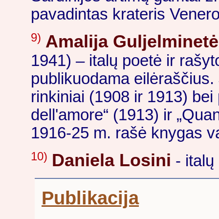
pavadintas krateris Venero
9)
Amalija Guljelminetė
1941) – italų poetė ir rašy
publikuodama eilėraščius. 
rinkiniai (1908 ir 1913) bei 
dell'amore“ (1913) ir „Qu
1916-25 m. rašė knygas v
10)
Daniela Losini
- italų
Publikacija