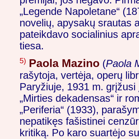
premijai, jos negavo. Pirmą
„Legende Napoletane“ (187
novelių, apysakų srautas a
pateikdavo socialinius apr
tiesa.
5)
Paola Mazino
(
Paola 
rašytoja, vertėja, operų li
Paryžiuje, 1931 m. grįžusi
„Mirties dekadensas“ ir r
„Periferia“ (1933), parašym
nepatikęs fašistinei cenzūr
kritiką. Po karo suartėjo su