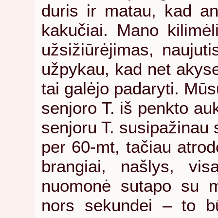
duris ir matau, kad an
kakučiai. Mano kilimėl
užsižiūrėjimas, naujut
užpykau, kad net akyse 
tai galėjo padaryti. Mūs
senjoro T. iš penkto au
senjoru T. susipažinau
per 60-mt, tačiau atrodo
brangiai, našlys, vis
nuomonė sutapo su ma
nors sekundei – to būt