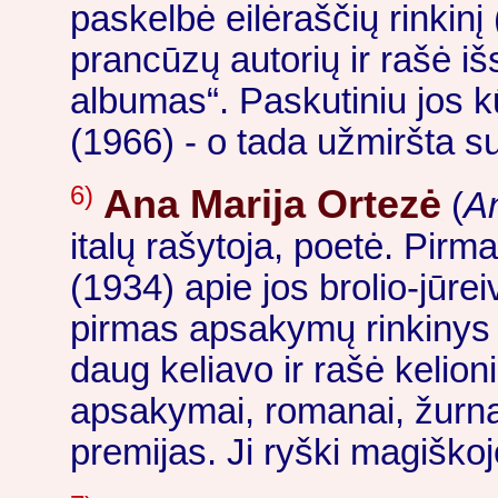
paskelbė eilėraščių rinkin
prancūzų autorių ir rašė i
albumas“. Paskutiniu jos 
(1966) - o tada užmiršta su
6)
Ana Marija Ortezė
(
A
italų rašytoja, poetė. Pirm
(1934) apie jos brolio-jūrei
pirmas apsakymų rinkinys „
daug keliavo ir rašė kelion
apsakymai, romanai, žurnal
premijas. Ji ryški magiškoj