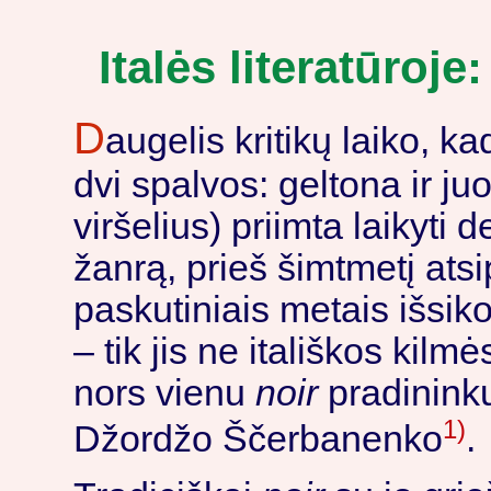
Italės literatūroj
D
augelis kritikų laiko, ka
dvi spalvos: geltona ir ju
viršelius) priimta laikyti 
žanrą, prieš šimtmetį atsi
paskutiniais metais išsik
– tik jis ne itališkos kilm
nors vienu
noir
pradininkų
1)
Džordžo Ščerbanenko
.