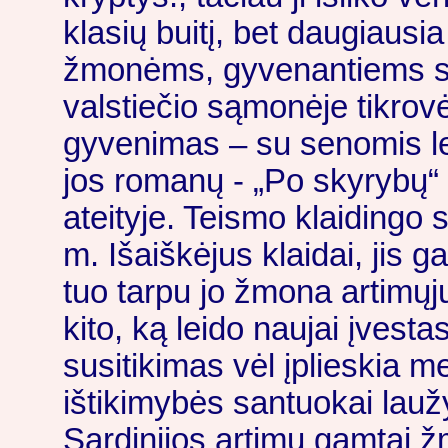
klasių buitį, bet daugiaus
žmonėms, gyvenantiems su
valstiečio sąmonėje tikrovė
gyvenimas – su senomis l
jos romanų - „Po skyrybų“
ateityje. Teismo klaidingo
m. Išaiškėjus klaidai, jis ga
tuo tarpu jo žmona artimųj
kito, ką leido naujai įvestas
susitikimas vėl įplieskia m
ištikimybės santuokai lauž
Sardinijos artimų gamtai 