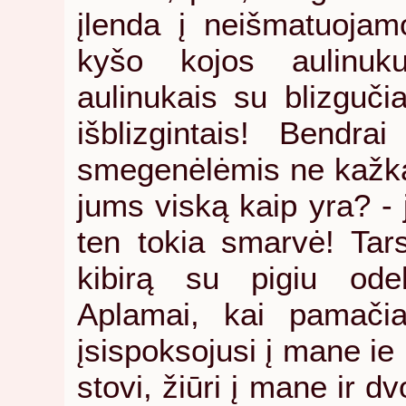
įlenda į neišmatuojam
kyšo kojos aulinuk
aulinukais su blizguči
išblizgintais! Bendr
smegenėlėmis ne kažkai
jums viską kaip yra? - j
ten tokia smarvė! Tars
kibirą su pigiu ode
Aplamai, kai pamačia
įsispoksojusi į mane ie 
stovi, žiūri į mane ir d