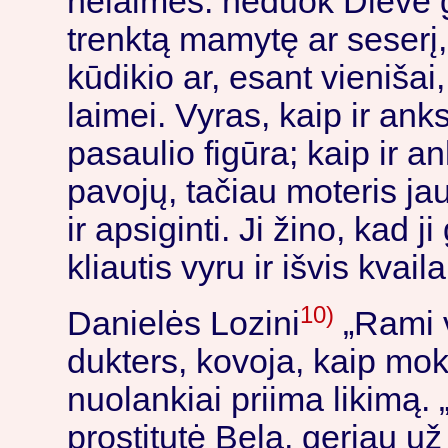
nelaimes: neduok Dieve 
trenktą mamytę ar seserį, 
kūdikio ar, esant vieniša
laimei. Vyras, kaip ir an
pasaulio figūra; kaip ir a
pavojų, tačiau moteris jau
ir apsiginti. Ji žino, kad ji
kliautis vyru ir išvis kvaila
10)
Danielės Lozini
„Rami v
dukters, kovoja, kaip mok
nuolankiai priima likimą.
prostitutė Bela, geriau už