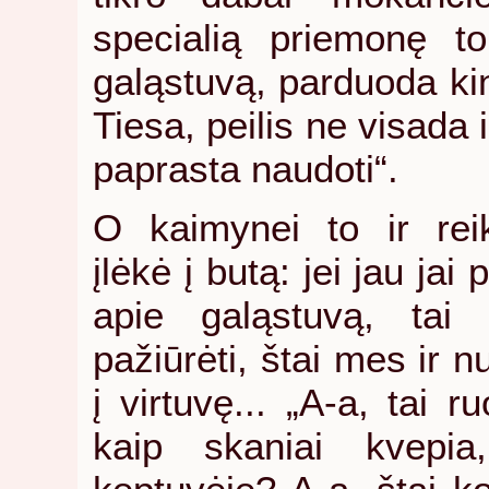
specialią priemonę t
galąstuvą, parduoda kin
Tiesa, peilis ne visada i
paprasta naudoti“.
O kaimynei to ir rei
įlėkė į butą: jei jau ja
apie galąstuvą, tai 
pažiūrėti, štai mes ir 
į virtuvę... „A-a, tai r
kaip skaniai kvepi