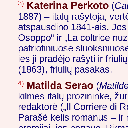
3)
Katerina Perkoto
(
Ca
1887) – italų rašytoja, ve
atspausdino 1841-ais. Jos
Osoppo“ ir „La coltrice nuz
patriotiniuose sluoksniuose.
ies ji pradėjo rašyti ir friu
(1863), friulių pasakas.
4)
Matilda Serao
(
Matild
kilmės italų prozininkė, žurn
redaktorė („Il Corriere di R
Parašė kelis romanus – ir