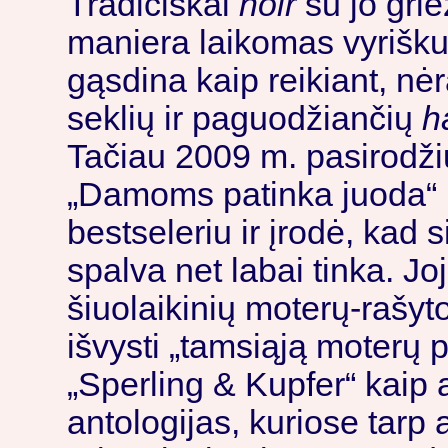
Tradiciškai
noir
su jo grie
maniera laikomas vyrišku
gąsdina kaip reikiant, nėr
seklių ir paguodžiančių
h
Tačiau 2009 m. pasirodžiu
„Damoms patinka juoda“ i
bestseleriu ir įrodė, kad si
spalva net labai tinka. Jo
šiuolaikinių moterų-rašyt
išvysti „tamsiąją moterų p
„Sperling & Kupfer“ kaip a
antologijas, kuriose tar