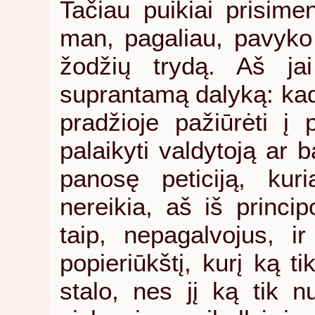
Tačiau puikiai prisimen
man, pagaliau, pavyko į
žodžių trydą. Aš ja
suprantamą dalyką: kada
pradžioje pažiūrėti į 
palaikyti valdytoją ar b
panosę peticiją, kuri
nereikia, aš iš princip
taip, nepagalvojus, i
popieriūkštį, kurį ką ti
stalo, nes jį ką tik n