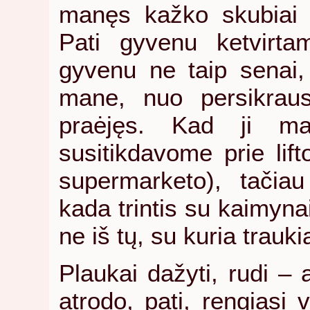
manęs kažko skubiai r
Pati gyvenu ketvirt
gyvenu ne taip senai, 
mane, nuo persikrau
praėjęs. Kad ji ma
susitikdavome prie lift
supermarketo), tači
kada trintis su kaimynai
ne iš tų, su kuria trauki
Plaukai dažyti, rudi – 
atrodo, pati, rengiasi 