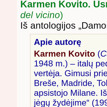
Karmen Kovito. Us
del vicino
)
Iš antologijos „Damo
Apie autorę
Karmen Kovito
(
C
1948 m.) – italų pe
vertėja. Gimusi pr
Breše, Madride, Toki
apsistojo Milane. I
jėgų žydėjime“ (199