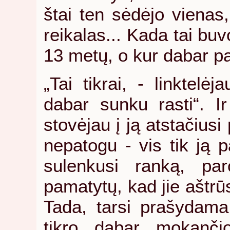
štai ten sėdėjo vienas,
reikalas... Kada tai buv
13 metų, o kur dabar pag
„Tai tikrai, - linktelė
dabar sunku rasti“. Ir
stovėjau į ją atstačiusi
nepatogu - vis tik ją p
sulenkusi ranką, pa
pamatytų, kad jie aštrūs 
Tada, tarsi prašydama 
tikro dabar mokančio