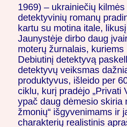
1969) – ukrainiečių kilmės i
detektyvinių romanų pradin
kartu su motina itale, liku
Jaunystėje dirbo daug įvai
moterų žurnalais, kuriems 
Debiutinį detektyvą paskel
detektyvų veiksmas dažni
produktyvus, išleido per 
ciklu, kurį pradėjo „Priva
ypač daug dėmesio skiria 
žmonių“ išgyvenimams ir j
charakterių realistinis apr