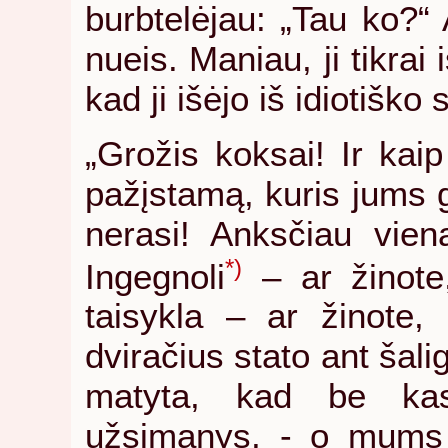
burbtelėjau: „Tau ko?“ 
nueis. Maniau, ji tikrai 
kad ji išėjo iš idiotiško 
„Grožis koksai! Ir kaip
pažįstamą, kuris jums g
nerasi! Anksčiau vie
*)
Ingegnoli
– ar žinote,
taisykla – ar žinote,
dviračius stato ant šali
matyta, kad be kas 
užsimanys, - o mums k