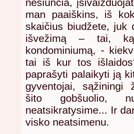
nesiunčia, įsivaizduoja
man paaiškins, iš kok
skaičius biudžete, juk 
išvežimą – tai, k
kondominiumą, - kiekvi
tai iš kur tos išlaidos
paprašyti palaikyti ją 
gyventojai, sąžiningi
šito gobšuolio, nu
neatsikratysime... Ir da
visko neatsimenu.