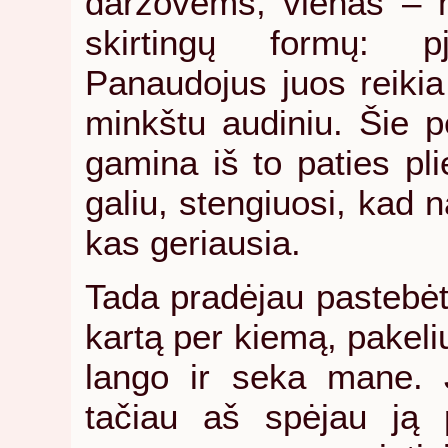
daržovėms, vienas – mė
skirtingų formų: pja
Panaudojus juos reikia 
minkštu audiniu. Šie pe
gamina iš to paties pli
galiu, stengiuosi, kad
kas geriausia.
Tada pradėjau pastebėti
kartą per kiemą, pakeliu
lango ir seka mane. J
tačiau aš spėjau ją pa