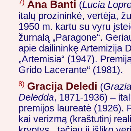
7)
Ana Banti
(
Lucia Lopre
italų prozininkė, vertėja, žu
1950 m. kartu su vyru įste
žurnalą „Paragone“. Geriau
apie dailininkę Artemizija 
„Artemisia“ (1947). Premiją
Grido Lacerante“ (1981).
8)
Gracija Deledi
(
Grazi
Deledda
, 1871-1936) – ital
premijos laureatė (1926). 
kai verizmą (kraštutinį real
kryptys., tačiau ji išliko v