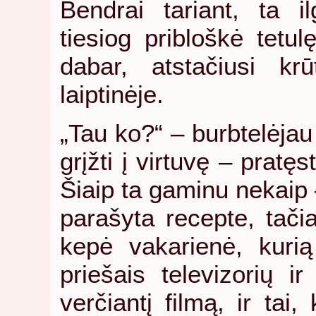
Bendrai tariant, ta i
tiesiog pribloškė tetu
dabar, atstačiusi krū
laiptinėje.
„Tau ko?“ – burbtelėjau 
grįžti į virtuvę – pratęs
Šiaip ta gaminu nekaip 
parašyta recepte, tačia
kepė vakarienė, kuri
priešais televizorių i
verčiantį filmą, ir tai,