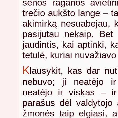
senos raganos avietini
trečio aukšto lange – ta
akimirką nesuabejau, k
pasijutau nekaip. Bet
jaudintis, kai aptinki,
tetulė, kuriai nuvažiav
K
lausykit, kas dar nut
nebuvo; ji neatėjo ir
neatėjo ir viskas – ir
parašus dėl valdytojo 
žmonės taip elgiasi, 