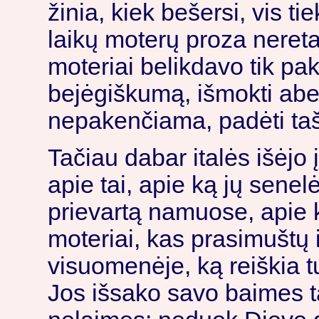
žinia, kiek bešersi, vis ti
laikų moterų proza nereta
moteriai belikdavo tik pak
bejėgiškumą, išmokti abej
nepakenčiama, padėti ta
Tačiau dabar italės išėjo 
apie tai, apie ką jų senel
prievartą namuose, apie 
moteriai, kas prasimuštų 
visuomenėje, ką reiškia tu
Jos išsako savo baimes t