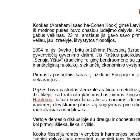
Kookas (Abraham Isaac ha-Cohen Kook) gimė Latvijos
iš motinos pusės buvo chasidų judėjimo dalyvis. Ko
gabus vaikinas. 23 m. amžiaus jis gavo savo pirm
vėliau, jau Izraelyje, išvystytos filosofijos.
1904 m. jis išvyko į britų prižiūrimą Palestiną (Izr
gyvenviečių gyvenimo dalimi. Jis Raštus pateikda
„Senają Yišuv“ (tradicinę religinę bendruomenę su „gry
ir antireliginių nuotaikų, siekiančių ekonominio vysty
Pirmasis pasaulinis karas jį užklupo Europoje ir ji
deklaracijos.
Grįžęs buvo paskirtas Jeruzalės rabinu, o netrukus, 
Jis tikėjo, kad rabinato įkūrimas bus pirmas žingsni
Halakhos
, tačiau buvo labai atviras naujoms idėjoms
vaidmenį dieviškame plane. Jų sugrįžimas prie religin
radikaliaisiais ortodoksais.
Vertoje dėmesio diskusijoje su draugu ir oponentu rab
kol pirmoji išlieka, lieka ir viltis.
Kooko filosofija rėmėsi vienybės ir harmonijos paieš
"senieji dalykai bus atnaujinti, o naujieji taps šve