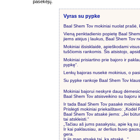
pasekėjų.
Vyras su pypke
Baal Shem Tov mokiniai nuolat prašė, ka
Vieną penktadienio popietę Baal Shem To
jiems atėjus į laukus, Baal Shem Tov ne
Mokiniai išsisklaidė, apieškodami visus
tuščiomis rankomis. Šis atsistojo, apsidai
Mokiniai prisiartino prie bajoro ir pakla
pypkę“.
Lenkų bajoras nusekė mokinius, o pasi
Su pypke rankoje Baal Shem Tov klausinė
Mokiniai bajorui neskyrė daug dėmesio.
Baal Shem Tov atsisveikino su bajoru ir
Ir tada Baal Shem Tov pasakė mokiniams
Prislėgti mokiniai priekaištavo: „Kodė
Baal Shem Tov atsakė jiems: „Jei būtum
tai atskleisti.“
„Tačiau aš jums pasakysiu, apie ką su j
Ir kai paklausiau, ar derlius buvo ga
gera.
Ir jis man atsakė tai, ką atsakė...“