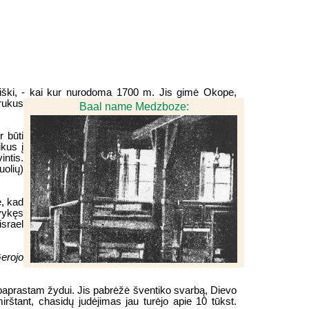
iški, - kai kur nurodoma 1700 m. Jis gimė Okope,
trukus
Baal name Medzboze:
r būti
kus į
intis.
uolių)
ė, kad
vykęs
israel
erojo
 paprastam žydui. Jis pabrėžė šventiko svarbą, Dievo
irštant, chasidų judėjimas jau turėjo apie 10 tūkst.