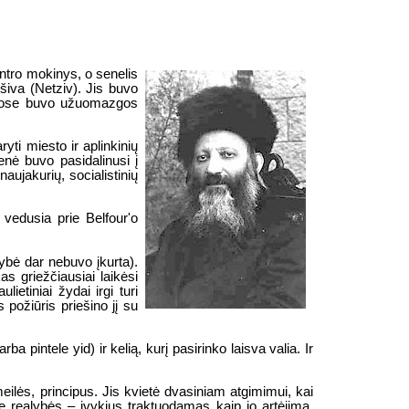
ntro mokinys, o senelis
šiva (Netziv). Jis buvo
riuose buvo užuomazgos
yti miesto ir aplinkinių
nė buvo pasidalinusi į
aujakurių, socialistinių
 vedusia prie Belfour'o
tybė dar nebuvo įkurta).
s griežčiausiai laikėsi
ietiniai žydai irgi turi
 požiūris priešino jį su
pintele yid) ir kelią, kurį pasirinko laisva valia. Ir
eilės, principus. Jis kvietė dvasiniam atgimimui, kai
rie realybės – įvykius traktuodamas kaip jo artėjimą.