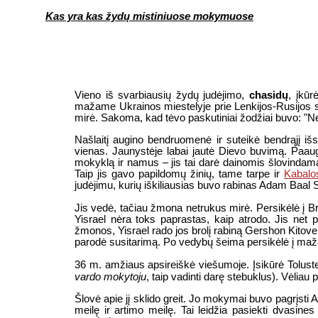
Kas yra kas žydų mistiniuose mokymuose
Vieno iš svarbiausių žydų judėjimo,
chasidų
, įkū
mažame
Ukrainos miestelyje prie Lenkijos-Rusijos 
mirė. Sakoma, kad tėvo paskutiniai žodžiai buvo: "Neb
Našlaitį augino bendruomenė ir suteikė bendrąjį išs
vienas. Jaunystėje labai jautė Dievo buvimą. Paau
mokyklą ir namus – jis tai darė dainomis šlovindama
Taip jis gavo papildomų žinių, tame tarpe ir
Kabalo
judėjimu, kurių iškiliausias buvo rabinas Adam Baal
Jis vedė, tačiau žmona netrukus mirė. Persikėlė į B
Yisrael nėra toks paprastas, kaip atrodo. Jis net
žmonos, Yisrael rado jos brolį rabiną Gershon Kitover
parodė susitarimą. Po vedybų šeima persikėlė į mažą
36 m. amžiaus apsireiškė viešumoje. Įsikūrė Toluste 
vardo mokytoju
, taip vadinti darę stebuklus). Vėliau
Šlovė apie jį sklido greit. Jo mokymai buvo pagrįsti A
meilę ir artimo meilę. Tai leidžia pasiekti dvasine