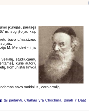
jimo įkūrėjas,
parašęs
767 m. sugrįžo jau kaip
 metu buvo
chasidizmo
 su jais.
ėjo M. Mendelė - ir jis
 veikalų, studijuojamų
ntams), kurie autorių
metų, komunistai knygą
rbuodamas savo mokinius į caro armiją.
ip
tai padaryti.
Chabad
yra Chochma, Binah ir Daat