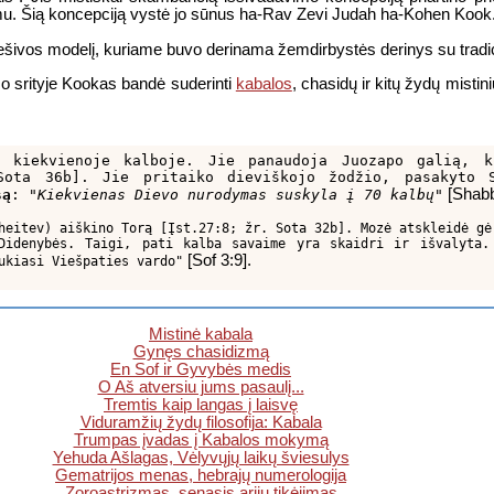
u. Šią koncepciją vystė jo sūnus ha-Rav Zevi Judah ha-Kohen Kook
šivos modelį, kuriame buvo derinama žemdirbystės derinys su tradic
mo srityje Kookas bandė suderinti
kabalos
, chasidų ir kitų žydų mist
 kiekvienoje kalboje. Jie panaudoja Juozapo galią, k
ota 36b]. Jie pritaiko dieviškojo žodžio, pasakyto S
[Shabb
są
: "
Kiekvienas Dievo nurodymas suskyla į 70 kalbų
"
heitev) aiškino Torą [Įst.27:8; žr. Sota 32b]. Mozė atskleidė gė
Didenybės. Taigi, pati kalba savaime yra skaidri ir išvalyta.
[Sof 3:9].
ukiasi Viešpaties vardo"
Mistinė kabala
Gynęs chasidizmą
En Sof ir Gyvybės medis
O Aš atversiu jums pasaulį...
Tremtis kaip langas į laisvę
Viduramžių žydų filosofija: Kabala
Trumpas įvadas į Kabalos mokymą
Yehuda Ašlagas, Vėlyvųjų laikų šviesulys
Gematrijos menas, hebrajų numerologija
Zoroastrizmas, senasis arijų tikėjimas