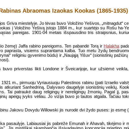
Rabinas Abraomas Izaokas Kookas (1865-1935)
 Griva miestelyje. Jo tėvas buvo Voložino Yešivos, „mitnagdut“ ce
okas į Voložino Yešivą įstojo 1884 m., kur suartėjo su Rošu ha-Ye
ąsias pareigas. 1901-04 metais išspausdino tris straipsnius, ku
aelio žemę) Jaffa rabino pareigoms. Ten pabandė Torą ir
Halakha
padar
vo paprasta, visiems suprantama kalba. Tuo metu žydų bendruome
nai“ religiniu gyvenimo būdu) ir „Naująją Yišuv“ (sionistinių pažiūrų n
mosi).
s buvo priverstas likti Londone ir Šveicarijoje, kur užsiėmė veikla,
1921 m., pirmuoju Vyriausiuoju Palestinos rabinu (pati Izraelio vals
s atkuriant Sanhedriną. Dalyvavo daugelyje sionistinių veiklų. Kooka
. Tai patraukė daug religingų ir nereligingų žmonių. Pagal jį, pasaul
ių apeigų įvyks vėliau. Jo vizija buvo jo tautos atgaila. Tačiau toks
inu Jakovu Dovydu Willowski jis nurodė dvi žydo puses: jo esmę (arba 
ka pasaulyje. Labiausiai jis pabrėžė Emunah ir Ahavah, tikėjimo ir m
ntais". Jis mistiškai skambančią išsivadavimo koncepciją priartino p