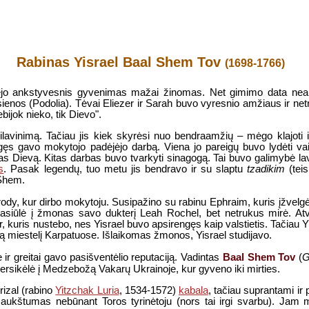
Rabinas Yisrael Baal Shem Tov
(1698-1766)
rėjo ankstyvesnis gyvenimas mažai žinomas. Net gimimo data nea
sienos (Podolia). Tėvai Eliezer ir Sarah buvo vyresnio amžiaus ir ne
ijok nieko, tik Dievo".
ilavinimą. Tačiau jis kiek skyrėsi nuo bendraamžių – mėgo klajoti i
gęs gavo mokytojo padėjėjo darbą. Viena jo pareigų buvo lydėti vai
s Dievą. Kitas darbas buvo tvarkyti sinagogą. Tai buvo galimybė lav
s
. Pasak legendų, tuo metu jis bendravo ir su slaptu
tzadikim
(teis
 Shem.
rody, kur dirbo mokytoju. Susipažino su rabinu Ephraim, kuris įžvelg
 pasiūlė į žmonas savo dukterį Leah Rochel, bet netrukus mirė. At
, kuris nustebo, nes Yisrael buvo apsirengęs kaip valstietis. Tačiau Y
 miestelį Karpatuose. Išlaikomas žmonos, Yisrael studijavo.
Baal Shem Tov
ir greitai gavo pasišventėlio reputaciją. Vadintas
(
G
 persikėlė į Medzebožą Vakarų Ukrainoje, kur gyveno iki mirties.
rizal (rabino
Yitzchak Luria
, 1534-1572)
kabala
, tačiau suprantami ir
s aukštumas nebūnant Toros tyrinėtoju (nors tai irgi svarbu). Jam m