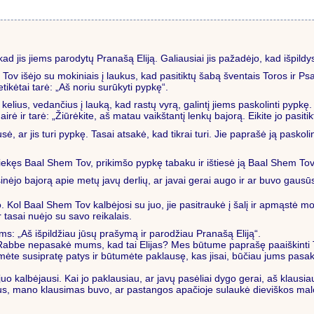
d jis jiems parodytų Pranašą Eliją. Galiausiai jis pažadėjo, kad išpildy
v išėjo su mokiniais į laukus, kad pasitiktų šabą šventais Toros ir Psal
tikėtai tarė: „Aš noriu surūkyti pypkę“.
 kelius, vedančius į lauką, kad rastų vyrą, galintį jiems paskolinti pypk
rė ir tarė: „Žiūrėkite, aš matau vaikštantį lenkų bajorą. Eikite jo pasitikti
usė, ar jis turi pypkę. Tasai atsakė, kad tikrai turi. Jie paprašė ją paskol
ekęs Baal Shem Tov, prikimšo pypkę tabaku ir ištiesė ją Baal Shem Tov
jo bajorą apie metų javų derlių, ar javai gerai augo ir ar buvo gausūs,
 Kol Baal Shem Tov kalbėjosi su juo, jie pasitraukė į šalį ir apmąstė 
 tasai nuėjo su savo reikalais.
: „Aš išpildžiau jūsų prašymą ir parodžiau Pranašą Eliją“.
l Rabbe nepasakė mums, kad tai Elijas? Mes būtume paprašę paaiškinti T
ėte susipratę patys ir būtumėte paklausę, kas jisai, būčiau jums pasak
uo kalbėjausi. Kai jo paklausiau, ar javų pasėliai dygo gerai, aš klausia
usus, mano klausimas buvo, ar pastangos apačioje sulaukė dieviškos mal