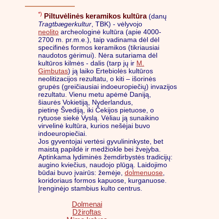
*)
Piltuvėlinės keramikos kultūra
(danų
Tragtbægerkultur
, TBK) - vėlyvojo
neolito
archeologinė kultūra (apie 4000-
2700 m. pr.m.e.), taip vadinama dėl dėl
specifinės formos keramikos (tikriausiai
naudotos gėrimui). Nėra sutariama dėl
kultūros kilmės - dalis (tarp jų ir
M.
Gimbutas
) ją laiko Ertebiolės kultūros
neolitizacijos rezultatu, o kiti – išorinės
grupės (greičiausiai indoeuropiečių) invazijos
rezultatu. Vienu metu apėmė Daniją,
šiaurės Vokietiją, Nyderlandus,
pietinę Švediją, iki Čekijos pietuose, o
rytuose siekė Vyslą. Vėliau ją sunaikino
virvelinė kultūra, kurios nešėjai buvo
indoeuropiečiai.
Jos gyventojai vertėsi gyvulininkyste, bet
maistą papildė ir medžiokle bei žvejyba.
Aptinkama lydiminės žemdirbystės tradicijų:
augino kviečius, naudojo plūgą. Laidojimo
būdai buvo įvairūs: žemėje,
dolmenuose
,
koridoriaus formos kapuose, kurganuose.
Įrenginėjo stambius kulto centrus.
Dolmenai
Džiroftas