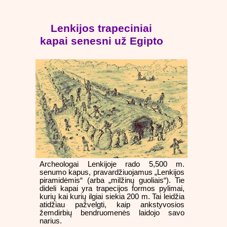
Lenkijos trapeciniai
kapai senesni už Egipto
Archeologai Lenkijoje rado 5,500 m.
senumo kapus, pravardžiuojamus „Lenkijos
piramidėmis“ (arba „milžinų guoliais“). Tie
dideli kapai yra trapecijos formos pylimai,
kurių kai kurių ilgiai siekia 200 m. Tai leidžia
atidžiau pažvelgti, kaip ankstyvosios
žemdirbių bendruomenės laidojo savo
narius.