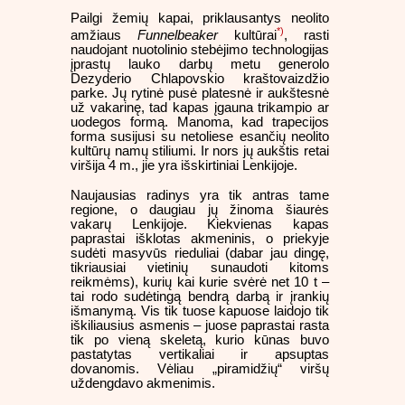
Pailgi žemių kapai, priklausantys neolito
*)
amžiaus
Funnelbeaker
kultūrai
, rasti
naudojant nuotolinio stebėjimo technologijas
įprastų lauko darbų metu generolo
Dezyderio Chlapovskio kraštovaizdžio
parke. Jų rytinė pusė platesnė ir aukštesnė
už vakarinę, tad kapas įgauna trikampio ar
uodegos formą. Manoma, kad trapecijos
forma susijusi su netoliese esančių neolito
kultūrų namų stiliumi. Ir nors jų aukštis retai
viršija 4 m., jie yra išskirtiniai Lenkijoje.
Naujausias radinys yra tik antras tame
regione, o daugiau jų žinoma šiaurės
vakarų Lenkijoje. Kiekvienas kapas
paprastai išklotas akmeninis, o priekyje
sudėti masyvūs rieduliai (dabar jau dingę,
tikriausiai vietinių sunaudoti kitoms
reikmėms), kurių kai kurie svėrė net 10 t –
tai rodo sudėtingą bendrą darbą ir įrankių
išmanymą. Vis tik tuose kapuose laidojo tik
iškiliausius asmenis – juose paprastai rasta
tik po vieną skeletą, kurio kūnas buvo
pastatytas vertikaliai ir apsuptas
dovanomis. Vėliau „piramidžių“ viršų
uždengdavo akmenimis.