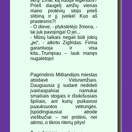
tikrų! Žinai, ką liudija legendos?
Prieš daugelį amžių vienas
mano protėvių stojo prieš
slibiną ir jį įveikė! Kuo aš
prastesnis?!
- O dieve, - plykstelėjo žmona, -
tai juk pavojinga! O jei...
- Mūsų laikais negali būti jokių
„jei“, - atkirto Zigfridas. Firma
garantuoja ir visa
kita...Trumpiau – lauk manęs
nugalėtojo!
Pagrindinis Mitliandijos miestas
atsidavė Viduramžiais.
Daugiausia jį sudarė nedideli
įvairiaspalviai namukai
smailiais stogais ir išsikišusiais
špiliais, ant kurių puikavosi
paauksuotos vėtrungės.
Įspūdingiausiai atrodė
viešbučiai – nei pridėsi, nei
atimsi, o tikros riterių pilys!