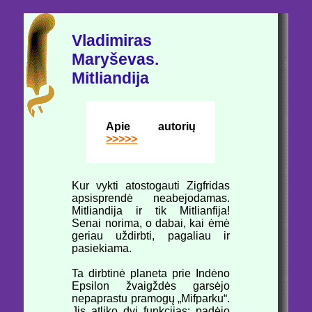
Vladimiras
Maryševas.
Mitliandija
Apie autorių
>>>>>
Kur vykti atostogauti Zigfridas
apsisprendė neabejodamas.
Mitliandija ir tik Mitlianfija!
Senai norima, o dabai, kai ėmė
geriau uždirbti, pagaliau ir
pasiekiama.
Ta dirbtinė planeta prie Indėno
Epsilon žvaigždės garsėjo
nepaprastu pramogų „Mifparku“.
Jis atliko dvi funkcijas: padėjo