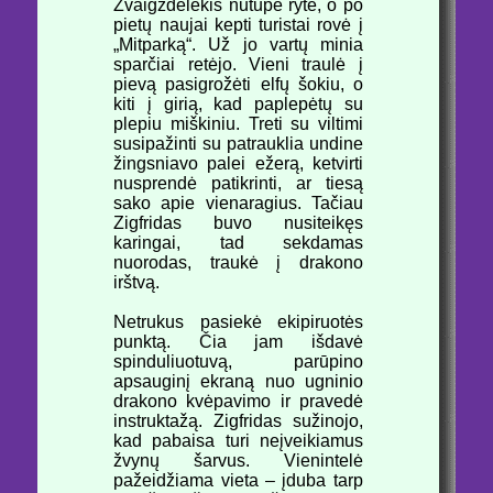
Žvaigždėlėkis nutūpė ryte, o po
pietų naujai kepti turistai rovė į
„Mitparką“. Už jo vartų minia
sparčiai retėjo. Vieni traulė į
pievą pasigrožėti elfų šokiu, o
kiti į girią, kad paplepėtų su
plepiu miškiniu. Treti su viltimi
susipažinti su patrauklia undine
žingsniavo palei ežerą, ketvirti
nusprendė patikrinti, ar tiesą
sako apie vienaragius. Tačiau
Zigfridas buvo nusiteikęs
karingai, tad sekdamas
nuorodas, traukė į drakono
irštvą.
Netrukus pasiekė ekipiruotės
punktą. Čia jam išdavė
spinduliuotuvą, parūpino
apsauginį ekraną nuo ugninio
drakono kvėpavimo ir pravedė
instruktažą. Zigfridas sužinojo,
kad pabaisa turi neįveikiamus
žvynų šarvus. Vienintelė
pažeidžiama vieta – įduba tarp