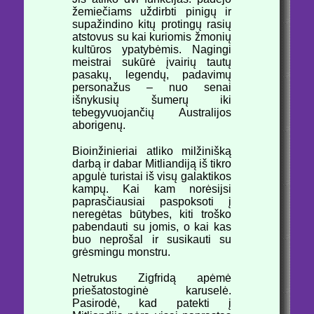
žemiečiams uždirbti pinigų ir
supažindino kitų protingų rasių
atstovus su kai kuriomis žmonių
kultūros ypatybėmis. Nagingi
meistrai sukūrė įvairių tautų
pasakų, legendų, padavimų
personažus – nuo senai
išnykusių šumerų iki
tebegyvuojančių Australijos
aborigenų.
Bioinžinieriai atliko milžinišką
darbą ir dabar Mitliandiją iš tikro
apgulė turistai iš visų galaktikos
kampų. Kai kam norėsijsi
paprasčiausiai paspoksoti į
neregėtas būtybes, kiti troško
pabendauti su jomis, o kai kas
buo neprošal ir susikauti su
grėsmingu monstru.
Netrukus Zigfridą apėmė
priešatostoginė karuselė.
Pasirodė, kad patekti į