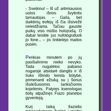
- Sveikinu! – Iš už artimiausios
uolos išniro švytintis
tarnautojas. – Gaila, bet
daiktinių trofėjų iš čia išsivežti
neleidžiama. Tačiau gausite
puikų viso mūšio holoįrašą. O
dabar leistite jus nufotografuoti
jo fone... – jis linktelėjo maitos
pusėn.
P
enkias minutėm po jų
pasišalinimo nieko nevyko.
Tada nugalėtos pabaiso
nugaroje atsidarė dangtis ir iš
liuko išlindo keista būtybė,
primenanti ežiuką su į šonus
išsikišusiomis lanksčiomis
kojelėmis. Patyręs ksenologas
būtų atpažinęs Fiazo planetos
gyventoją.
Kurį laiką fiazietis