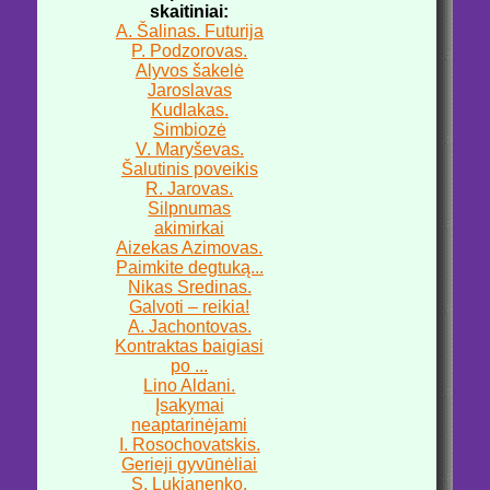
skaitiniai:
A. Šalinas. Futurija
P. Podzorovas.
Alyvos šakelė
Jaroslavas
Kudlakas.
Simbiozė
V. Maryševas.
Šalutinis poveikis
R. Jarovas.
Silpnumas
akimirkai
Aizekas Azimovas.
Paimkite degtuką...
Nikas Sredinas.
Galvoti – reikia!
A. Jachontovas.
Kontraktas baigiasi
po ...
Lino Aldani.
Įsakymai
neaptarinėjami
I. Rosochovatskis.
Gerieji gyvūnėliai
S. Lukjanenko.