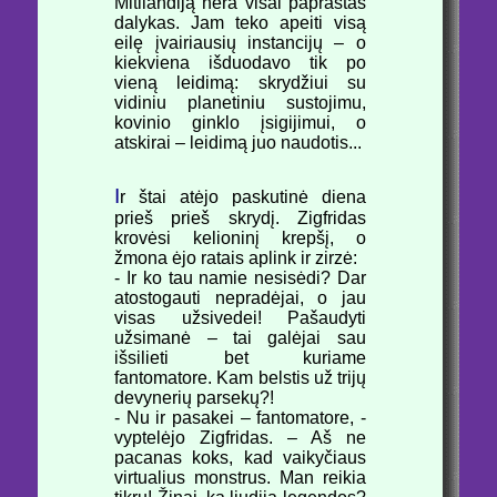
Mitliandiją nėra visai paprastas
dalykas. Jam teko apeiti visą
eilę įvairiausių instancijų – o
kiekviena išduodavo tik po
vieną leidimą: skrydžiui su
vidiniu planetiniu sustojimu,
kovinio ginklo įsigijimui, o
atskirai – leidimą juo naudotis...
I
r štai atėjo paskutinė diena
prieš prieš skrydį. Zigfridas
krovėsi kelioninį krepšį, o
žmona ėjo ratais aplink ir zirzė:
- Ir ko tau namie nesisėdi? Dar
atostogauti nepradėjai, o jau
visas užsivedei! Pašaudyti
užsimanė – tai galėjai sau
išsilieti bet kuriame
fantomatore. Kam belstis už trijų
devynerių parsekų?!
- Nu ir pasakei – fantomatore, -
vyptelėjo Zigfridas. – Aš ne
pacanas koks, kad vaikyčiaus
virtualius monstrus. Man reikia