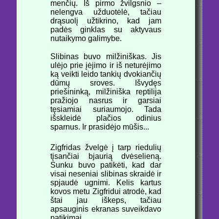
menčių. Iš pirmo žvilgsnio –
nelengva užduotėlė, tačiau
drąsuolį užtikrino, kad jam
padės ginklas su aktyvaus
nutaikymo galimybe.
Slibinas buvo milžiniškas. Jis
ulėjo prie įėjimo ir iš neturėjimo
ką veikti leido tankių dvokiančių
dūmų sroves. Išvydęs
priešininką, milžiniška reptilija
pražiojo nasrus ir garsiai
tęsiamiai suriaumojo. Tada
išskleidė plačios odinius
sparnus. Ir prasidėjo mūšis...
Zigfridas žvelgė į tarp riedulių
tįsančiai bjaurią dvėselieną.
Sunku buvo patikėti, kad dar
visai neseniai slibinas skraidė ir
spjaudė ugnimi. Kelis kartus
kovos metu Zigfridui atrodė, kad
štai jau iškeps, tačiau
apsauginis ekranas suveikdavo
patikimai.