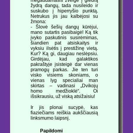
mėgaudamasis žvelgė į giedrą
žydrą dangų, tada nusileido ir
suskubo į hiperryšio punktą.
Netrukus jis jau kalbėjosi su
žmona:
- Šlovė šešių dangų kūrėjui,
mano sutartis pasibaigė! Ką tik
įvyko paskutinis susirėmimas,
šiandien pat atsiskaitys ir
vyksiu ilsėtis į prestižinę vietą.
Kur? Ką gi, daugiau neslėpsiu.
Girdėjau, kad galaktikos
pakraštyje įsisteigė dar vienas
pramogų parkas. Jie ten turi
visko visiems skoniams, o
vienas lyg specialiai man
skirtas – vadinasi „Dvikojų
homo medžioklė“. Oi
išsikrausiu, už viską atsižaisiu!
Ir jis plonai sucypė, kas
fiaziečiams reiškia aukščiausią
linksmumo laipsnį.
Papildomi