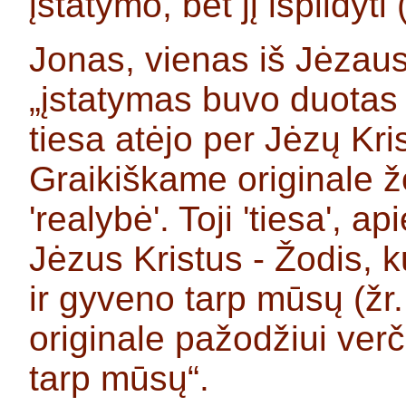
įstatymo, bet jį išpildyti
Jonas, vienas iš Jėzaus
„įstatymas buvo duotas 
tiesa atėjo per Jėzų Kris
Graikiškame originale žo
'realybė'. Toji 'tiesa', a
Jėzus Kristus - Žodis, 
ir gyveno tarp mūsų (žr
originale pažodžiui verč
tarp mūsų“.