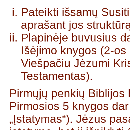
Pateikti išsamų Susit
aprašant jos struktūr
Plapinėje buvusius da
Išėjimo knygos (2-os 
Viešpačiu Jėzumi Kri
Testamentas).
Pirmųjų penkių Biblijos
Pirmosios 5 knygos dar
„Įstatymas“). Jėzus pasa