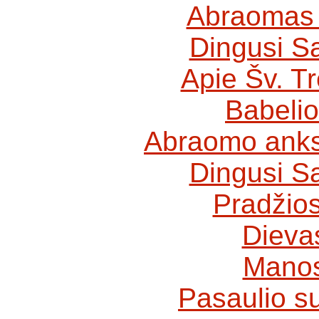
Abraomas
Dingusi S
Apie Šv. T
Babelio
Abraomo anks
Dingusi S
Pradžios
Dieva
Manos
Pasaulio s