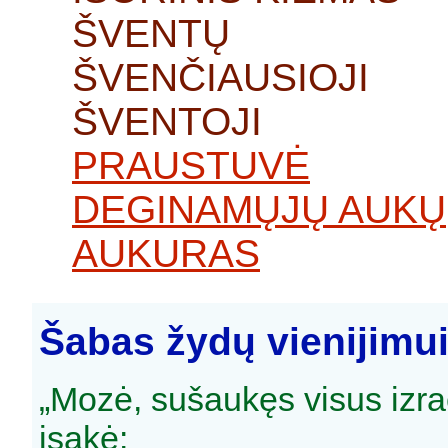
ŠVENTŲ
ŠVENČIAUSIOJI
ŠVENTOJI
PRAUSTUVĖ
DEGINAMŲJŲ AUKŲ
AUKURAS
Šabas žydų vienijimu
„Mozė, sušaukęs visus izra
įsakė: