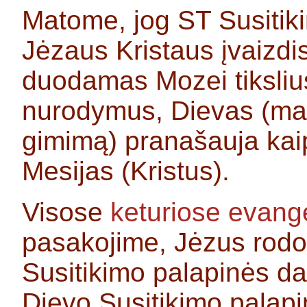
Matome, jog ST Susitiki
Jėzaus Kristaus įvaizdis
duodamas Mozei tiksliu
nurodymus, Dievas (ma
gimimą) pranašauja kaip
Mesijas (Kristus).
Visose
keturiose evange
pasakojime, Jėzus rodo
Susitikimo palapinės dai
Dievo Susitikimo palap