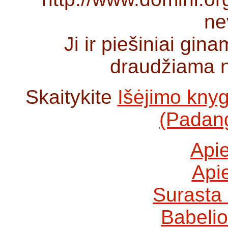
ne
Ji ir piešiniai gina
draudžiama n
Skaitykite
Išėjimo knyg
(Padang
Api
Api
Surasta
Babelio