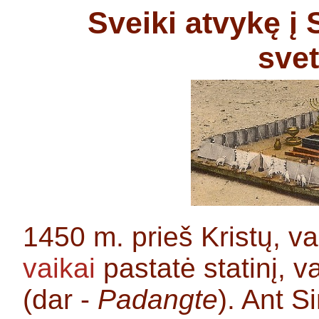
Sveiki atvykę į
sv
1450 m. prieš Kristų, 
vaikai
pastatė statinį, 
(dar -
Padangte
). Ant 