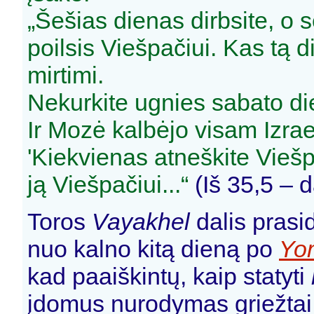
„Šešias dienas dirbsite, o s
poilsis Viešpačiui. Kas tą 
mirtimi.
Nekurkite ugnies sabato di
Ir Mozė kalbėjo visam Izrael
'Kiekvienas atneškite Viešp
ją Viešpačiui...“
(Iš 35,5 – 
Toros
Vayakhel
dalis prasi
nuo kalno kitą dieną po
Yo
kad paaiškintų, kaip statyti
įdomus nurodymas griežtai 