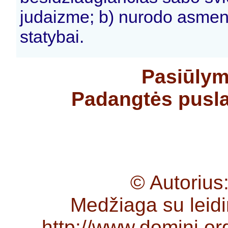
judaizme; b) nurodo asmen
statybai.
Pasiūlym
Padangtės pusla
© Autorius
Medžiaga su lei
http://www.domini.or