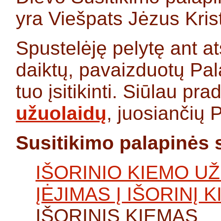
yra Viešpats Jėzus Kris
Spustelėję pelytę ant a
daiktų, pavaizduotų Pal
tuo įsitikinti. Siūlau pr
užuolaidų
, juosiančių 
Susitikimo palapinės 
IŠORINIO KIEMO U
ĮĖJIMAS Į IŠORINĮ 
IŠORINIS KIEMAS