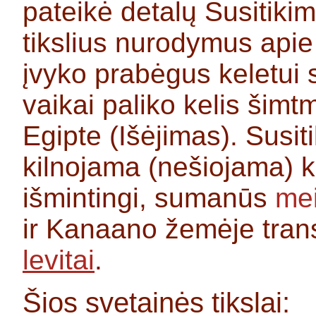
pateikė detalų Susitiki
tikslius nurodymus apie
įvyko prabėgus keletui s
vaikai paliko kelis šimt
Egipte (Išėjimas). Susi
kilnojama (nešiojama) k
išmintingi, sumanūs
mei
ir Kanaano žemėje tran
levitai
.
Šios svetainės tikslai: