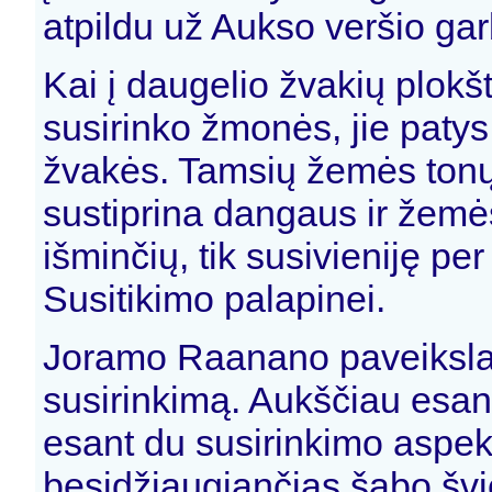
atpildu už Aukso veršio ga
Kai į daugelio žvakių plokš
susirinko žmonės, jie patys 
žvakės. Tamsių žemės tonų
sustiprina dangaus ir žemė
išminčių, tik susivieniję p
Susitikimo palapinei.
Joramo Raanano paveikslas
susirinkimą. Aukščiau esan
esant du susirinkimo aspekt
besidžiaugiančias šabo šv