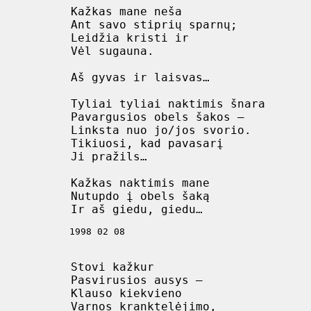
 Kažkas mane neša

 Ant savo stiprių sparnų;

 Leidžia kristi ir

 Vėl sugauna.

 Aš gyvas ir laisvas…

 Tyliai tyliai naktimis šnara

 Pavargusios obels šakos –

 Linksta nuo jo/jos svorio.

 Tikiuosi, kad pavasarį

 Ji pražils…

 Kažkas naktimis mane

 Nutupdo į obels šaką

 1998 02 08

 Stovi kažkur

 Pasvirusios ausys –

 Klauso kiekvieno

 Varnos kranktelėjimo,
