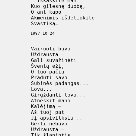
 ’’Iškaskite man

 Kuo gilesnę duobę,

 O ant kapo

 Akmenimis išdėliokite

 1997 10 24

 Vairuoti buvo

 Uždrausta –

 Gali suvažinėti

 Šventą ežį,

 O tuo pačiu

 Praduti savo

 Subinės padangas...

 Lova...

 Girgždanti lova...

 Atneškit mano

 Kalėjimą –

 Aš tuoj pat

 Jį apsivilksiu!..

 Gerti nebuvo

 Uždrausta –

 Tik šlapintis
