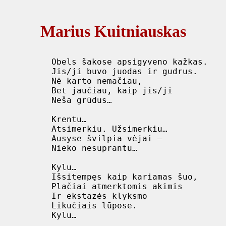
Marius Kuitniauskas
 Obels šakose apsigyveno kažkas.

 Jis/ji buvo juodas ir gudrus.

 Nė karto nemačiau,

 Bet jaučiau, kaip jis/ji

 Neša grūdus…

 Krentu…

 Atsimerkiu. Užsimerkiu…

 Ausyse švilpia vėjai –

 Nieko nesuprantu…

 Kylu…

 Išsitempęs kaip kariamas šuo,

 Plačiai atmerktomis akimis

 Ir ekstazės klyksmo

 Likučiais lūpose.

 Kylu…
