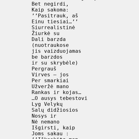
 Bet negirdi,

 Kaip sakoma:

 ’’Pasitrauk, aš

 Einu tiesiai…’’

 Siurrealistinė

 Žiurkė su

 Dali barzda

 (nuotraukose

 jis vaizduojamas

 be barzdos

 ir su skrybėle)

 Pergrauš

 Virves – jos

 Per smarkiai

 Užveržė mano

 Rankas ir kojas…

 …O ausys tebestovi

 Lyg Velykų

 Salų didžiosios

 Nosys ir

 Nė nemano

 Išgirsti, kaip

 Joms sakau :
