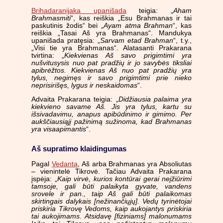
Brihadaranijaka upanišada
teigia: „
Aham
Brahmasmiti
“, kas reiškia „Esu Brahmanas ir tai
paskutinis žodis“ bei „
Ayam atma Brahman
“, kas
reiškia „Tasai Aš yra Brahmanas“. Mandukya
upanišada pratęsia: „
Sarvam etad Brahman
“, t.y.,
„Visi tie yra Brahmanas“. Alatasanti Prakarana
tvirtina: „
Kiekvienas Aš savo prigimtimi yra
nušvitusysis nuo pat pradžių ir jo savybės tiksliai
apibrėžtos. Kiekvienas Aš nuo pat pradžių yra
tylus, negimęs ir savo prigimtimi prie nieko
neprisirišęs, lygus ir neskaidomas
“.
Advaita Prakarana teigia: „
Didžiausia palaima yra
kiekvieno savame Aš. Jis yra tylus, kartu su
išsivadavimu, anapus apibūdinimo ir gimimo. Per
aukščiausiąjį pažinimą sužinoma, kad Brahmanas
yra visaapimantis
“.
Aš supratimo klaidingumas
Pagal
Vedantą
, Aš arba Brahmanas yra Absoliutas
– vienintelė Tikrovė. Tačiau Advaita Prakarana
įspėja: „
Kaip virvė, kurios kontūrai gerai neįžiūrimi
tamsoje, gali būti palaikyta gyvate, vandens
srovele ir pan., taip Aš gali būti palaikomas
skirtingais dalykais [nežinančiųjų]. Vedų tyrinėtojai
priskiria Tikrovę Vedoms, kaip aukojantys priskiria
tai aukojimams. Atsidavę [fiziniams] malonumams