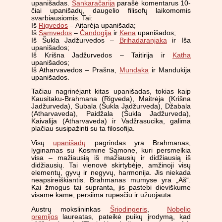
upanišadas.
Šankaračarija
parašė komentarus 10-
čiai upanišadų, daugelio filisofų laikomomis
svarbiausiomis. Tai:
Iš
Rigvedos
– Aitarėja upanišada;
Iš
Samvedos
–
Čandogija
ir
Kena
upanišados;
Iš Šukla Jadžurvedos –
Brihadaranjaka
ir Iša
upanišados;
Iš Krišna Jadžurvedos – Taitirija ir
Katha
upanišados;
Iš Atharvavedos – Prašna,
Mundaka
ir Mandukija
upanišados.
Tačiau nagrinėjant kitas upanišadas, tokias kaip
Kausitaku-Brahmana (Rigveda), Maitrėja (Krišna
Jadžurveda), Subala (Šukla Jadžurveda), Džabala
(Atharvaveda), Paidžala (Šukla Jadžurveda),
Kaivalija (Atharvaveda) ir Vadžrasucika, galima
plačiau susipažinti su ta filosofija.
Visų
upanišadų
pagrindas yra Brahmanas,
lyginamas su Kosmine Sąmone, kuri persmelkia
visa – mažiausią iš mažiausių ir didžiausią iš
didžiausių. Tai vienovė skirtybėje, amžinoji visų
elementų, gyvų ir negyvų, harmonija. Jis niekada
neapsireiškiantis. Brahmanas mumyse yra „Aš“.
Kai žmogus tai supranta, jis pastebi dieviškume
visame kame, persiima rūpesčiu ir užuojauta.
Austrų mokslininkas
Šriodingeris
,
Nobelio
premijos
laureatas, pateikė puikų įrodymą, kad