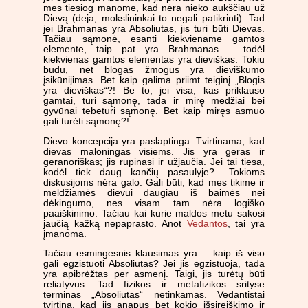
mes tiesiog manome, kad nėra nieko aukščiau už
Dievą (deja, mokslininkai to negali patikrinti). Tad
jei Brahmanas yra Absoliutas, jis turi būti Dievas.
Tačiau sąmonė, esanti kiekviename gamtos
elemente, taip pat yra Brahmanas – todėl
kiekvienas gamtos elementas yra dieviškas. Tokiu
būdu, net blogas žmogus yra dieviškumo
įsikūnijimas. Bet kaip galima priimt teiginį „Blogis
yra dieviškas“?! Be to, jei visa, kas priklauso
gamtai, turi sąmonę, tada ir mirę medžiai bei
gyvūnai tebeturi sąmonę. Bet kaip miręs asmuo
gali turėti sąmonę?!
Dievo koncepcija yra paslaptinga. Tvirtinama, kad
dievas maloningas visiems. Jis yra geras ir
geranoriškas; jis rūpinasi ir užjaučia. Jei tai tiesa,
kodėl tiek daug kančių pasaulyje?.. Tokioms
diskusijoms nėra galo. Gali būti, kad mes tikime ir
meldžiamės dievui daugiau iš baimės nei
dėkingumo, nes visam tam nėra logiško
paaiškinimo. Tačiau kai kurie maldos metu sakosi
jaučią kažką nepaprasto. Anot
Vedantos
, tai yra
įmanoma.
Tačiau esmingesnis klausimas yra – kaip iš viso
gali egzistuoti Absoliutas? Jei jis egzistuoja, tada
yra apibrėžtas per asmenį. Taigi, jis turėtų būti
reliatyvus. Tad fizikos ir metafizikos srityse
terminas „Absoliutas“ netinkamas. Vedantistai
tvirtina, kad jis anapus bet kokio išsireiškimo ir