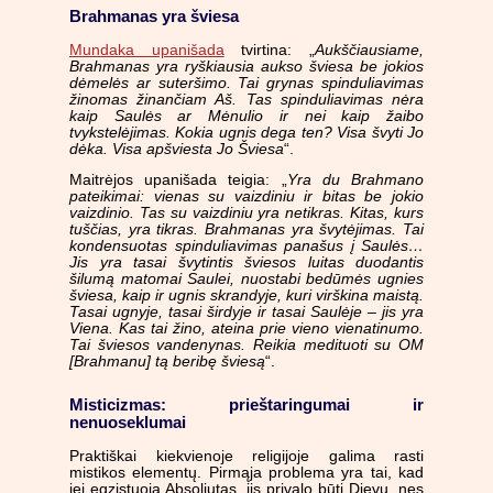
Brahmanas yra šviesa
Mundaka upanišada
tvirtina: „
Aukščiausiame,
Brahmanas yra ryškiausia aukso šviesa be jokios
dėmelės ar suteršimo. Tai grynas spinduliavimas
žinomas žinančiam Aš. Tas spinduliavimas nėra
kaip Saulės ar Mėnulio ir nei kaip žaibo
tvykstelėjimas. Kokia ugnis dega ten? Visa švyti Jo
dėka. Visa apšviesta Jo Šviesa
“.
Maitrėjos upanišada teigia: „
Yra du Brahmano
pateikimai: vienas su vaizdiniu ir bitas be jokio
vaizdinio. Tas su vaizdiniu yra netikras. Kitas, kurs
tuščias, yra tikras. Brahmanas yra švytėjimas. Tai
kondensuotas spinduliavimas panašus į Saulės…
Jis yra tasai švytintis šviesos luitas duodantis
šilumą matomai Saulei, nuostabi bedūmės ugnies
šviesa, kaip ir ugnis skrandyje, kuri virškina maistą.
Tasai ugnyje, tasai širdyje ir tasai Saulėje – jis yra
Viena. Kas tai žino, ateina prie vieno vienatinumo.
Tai šviesos vandenynas. Reikia medituoti su OM
[Brahmanu] tą beribę šviesą
“.
Misticizmas: prieštaringumai ir
nenuoseklumai
Praktiškai kiekvienoje religijoje galima rasti
mistikos elementų. Pirmąja problema yra tai, kad
jei egzistuoja Absoliutas, jis privalo būti Dievu, nes