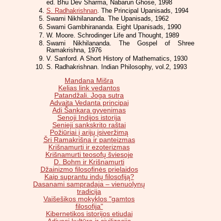
ed. Bhu Dev Sharma, Nabarun Ghose, 1998
S. Radhakrishnan
. The Principal Upanisads, 1994
Swami Nikhilananda. The Upanisads, 1962
Swami Gambhirananda. Eight Upanisads, 1990
W. Moore. Schrodinger Life and Thought, 1989
Swami Nikhilananda. The Gospel of Shree
Ramakrishna, 1976
V. Sanford. A Short History of Mathematics, 1930
S. Radhakrishnan. Indian Philosophy, vol.2, 1993
Mandana Mišra
Kelias link vedantos
Patandžali. Joga sutra
Advaita Vedanta principai
Adi Šankara gyvenimas
Senoji Indijos istorija
Senieji sankskrito raštai
Požiūriai į arijų įsiveržimą
Šri Ramakrišna ir panteizmas
Krišnamurti ir ezoterizmas
Krišnamurti teosofų šviesoje
D. Bohm ir Krišnamurti
Džainizmo filosofinės prielaidos
Kaip suprantu indų filosofiją?
Dasanami sampradaja – vienuolynų
tradicija
Vaišešikos mokyklos "gamtos
filosofija"
Kibernetikos istorijos etiudai