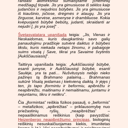
randasi akimirksniui sumaišytame [cheminių
medžiagų] tirpale. Jis yra gimusiuose iš sėklos kaip
judančios ir nejudrios būtybės. Jis yra gimusiuose
iš kiaušinio, įsčiose, drėgmės ir ataugų. Jis yra
žirguose, karvėse, asmenyse ir drambliuose. Kokia
kvėpuojanti būtybė bebūtų, judanti, skraidanti ar
nejudri [, jis yra jose]
“ .
Švetasvatatara upanišada
teigia: „
Jis, Vienas ir
Neskaidomas, kuris daugkartiniu savo galių
panaudojimu pradžioje sutvėrė daiktus ir būtybes
tikslu, kuris niekada netaps žinomu, ir pabaigoje
suims visatą į Save, tikrai yra Savaime švytintis
[Aukščiausiasis]
“.
Taittirya upanišada teigia: „
Aukščiausioji būtybė,
esanti jumyse, ir Aukščiausioji būtybė, esanti
Saulėje, yra ta pati… Nušvitusysis nebijo nieko
pažinęs tą Brahmano palaimą… Brahmanas
sukūrė Visatą įeidamas į kiekvieną daiktą. Ir įėjęs į
ten, jis tapo įformintu ir beformiu, apibrėžtu ir
neapibrėžtu, maitinamu ir nemaitinamu, juntamu ir
nejuntamu, tikru ir netikru
“.
Čia „įformintas“ reiškia fizikos pasaulį, o „beformis“
– metafizikos; „apibrėžtas“ – priklausomybę nuo
priežastinių ryšių, „neapibrėžtas“ –
nepaaiškinamus reiškinius (kaip pavyzdžiai:
Heizenbergo neapibrėžtumo principas
, biologinių
reiškinių nesuskaičiuojamas kiekis, imunitetas