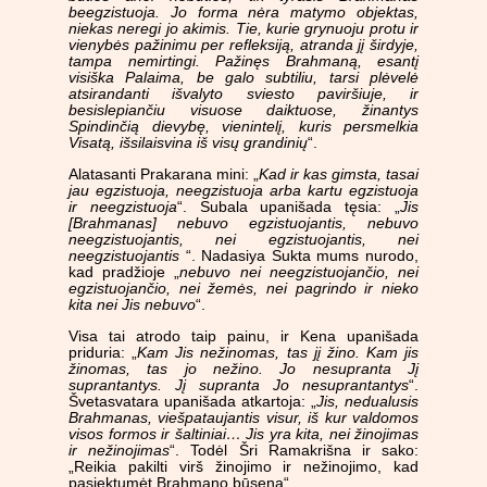
beegzistuoja. Jo forma nėra matymo objektas,
niekas neregi jo akimis. Tie, kurie grynuoju protu ir
vienybės pažinimu per refleksiją, atranda jį širdyje,
tampa nemirtingi. Pažinęs Brahmaną, esantį
visiška Palaima, be galo subtiliu, tarsi plėvelė
atsirandanti išvalyto sviesto paviršiuje, ir
besislepiančiu visuose daiktuose, žinantys
Spindinčią dievybę, vienintelį, kuris persmelkia
Visatą, išsilaisvina iš visų grandinių
“.
Alatasanti Prakarana mini: „
Kad ir kas gimsta, tasai
jau egzistuoja, neegzistuoja arba kartu egzistuoja
ir neegzistuoja
“. Subala upanišada tęsia: „
Jis
[Brahmanas] nebuvo egzistuojantis, nebuvo
neegzistuojantis, nei egzistuojantis, nei
neegzistuojantis
“. Nadasiya Sukta mums nurodo,
kad pradžioje „
nebuvo nei neegzistuojančio, nei
egzistuojančio, nei žemės, nei pagrindo ir nieko
kita nei Jis nebuvo
“.
Visa tai atrodo taip painu, ir Kena upanišada
priduria: „
Kam Jis nežinomas, tas jį žino. Kam jis
žinomas, tas jo nežino. Jo nesupranta Jį
suprantantys. Jį supranta Jo nesuprantantys
“.
Švetasvatara upanišada atkartoja: „
Jis, nedualusis
Brahmanas, viešpataujantis visur, iš kur valdomos
visos formos ir šaltiniai… Jis yra kita, nei žinojimas
ir nežinojimas
“. Todėl Šri Ramakrišna ir sako:
„Reikia pakilti virš žinojimo ir nežinojimo, kad
pasiektumėt Brahmano būseną“.