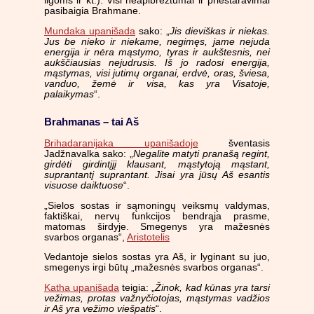
ligoms ir kt.). Visi neapibrėžtumai ir prieštaravimai
pasibaigia Brahmane.
Mundaka upanišada
sako: „
Jis dieviškas ir niekas.
Jus be nieko ir niekame, negimęs, jame nejuda
energija ir nėra mąstymo, tyras ir aukštesnis, nei
aukščiausias nejudrusis. Iš jo radosi energija,
mąstymas, visi jutimų organai, erdvė, oras, šviesa,
vanduo, žemė ir visa, kas yra Visatoje,
palaikymas
“.
Brahmanas – tai Aš
Brihadaranijaka upanišadoje
šventasis
Jadžnavalka sako: „
Negalite matyti pranašą regint,
girdėti girdintįjį klausant, mąstytoją mąstant,
suprantantį suprantant. Jisai yra jūsų Aš esantis
visuose daiktuose
“.
„Sielos sostas ir sąmoningų veiksmų valdymas,
faktiškai, nervų funkcijos bendrąja prasme,
matomas širdyje. Smegenys yra mažesnės
svarbos organas“,
Aristotelis
Vedantoje sielos sostas yra Aš, ir lyginant su juo,
smegenys irgi būtų „mažesnės svarbos organas“.
Katha upanišada
teigia: „
Žinok, kad kūnas yra tarsi
vežimas, protas važnyčiotojas, mąstymas vadžios
ir Aš yra vežimo viešpatis
“.