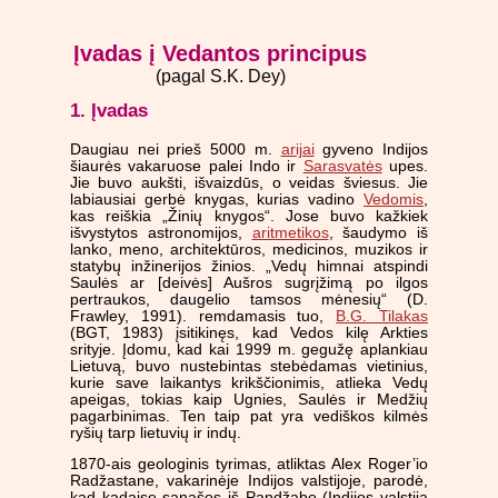
Įvadas į Vedantos principus
(pagal S.K. Dey)
1. Įvadas
Daugiau nei prieš 5000 m.
arijai
gyveno Indijos
šiaurės vakaruose palei Indo ir
Sarasvatės
upes.
Jie buvo aukšti, išvaizdūs, o veidas šviesus. Jie
labiausiai gerbė knygas, kurias vadino
Vedomis
,
kas reiškia „Žinių knygos“. Jose buvo kažkiek
išvystytos astronomijos,
aritmetikos
, šaudymo iš
lanko, meno, architektūros, medicinos, muzikos ir
statybų inžinerijos žinios. „Vedų himnai atspindi
Saulės ar [deivės] Aušros sugrįžimą po ilgos
pertraukos, daugelio tamsos mėnesių“ (D.
Frawley, 1991). remdamasis tuo,
B.G. Tilakas
(BGT, 1983) įsitikinęs, kad Vedos kilę Arkties
srityje. Įdomu, kad kai 1999 m. gegužę aplankiau
Lietuvą, buvo nustebintas stebėdamas vietinius,
kurie save laikantys krikščionimis, atlieka Vedų
apeigas, tokias kaip Ugnies, Saulės ir Medžių
pagarbinimas. Ten taip pat yra vediškos kilmės
ryšių tarp lietuvių ir indų.
1870-ais geologinis tyrimas, atliktas Alex Roger’io
Radžastane, vakarinėje Indijos valstijoje, parodė,
kad kadaise sąnašos iš Pandžabo (Indijos valstija