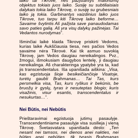
laiko tai Tikrove, nes pažįstantys malonumų
objektus tokiais juos laiko. Susiję su subtiliaisiais
dalykais tokia laiko Tikrovę, o susiję su grubesniais
laiko ją tokia. Garbinantys vaizdinius laiko juos
Tikrove, tuo tarpu kiti Tikrovę laiko beforme…
Savaime švytintis Aš pažįsta save panaudodamas
savo paties galią. Aš yra visų dalykų pažinėjas. Tai
Vedantos nurodymas
“.
Išminčiai laikė klaida Tikrovę priskirti Vedoms,
kurias laikė Aukščiausia tiesa, nes pačios Vedos
savaime nėra Tikrovė. Kai tik asmuo suvokią
Tikrovę, jam Vedos daugiau nereikalingos. Pvz.,
žmogui, išmokusiam daugybos lentelę, ji daugiau
nereikalinga. Aš charakteringa ypatybė yra ta, kad
jis transcendentalus. Iša upanišada aiškina: „
Visa,
kas egzistuoja šioje besikeičiančioje Visatoje,
turėtų gaubti Brahmanas… Tai Tas, kurs
persmelkia visa, Tas, kurs ryškus ir bekūnis, be
bruožų ir gyslų, tyras ir nesuteptas blogio; kuris
visažinis, visur esantis, transcendentalus ir
nesukurtas…
“.
Nei Būtis, nei Nebūtis
Prieštaravimai egzistuoja jutimų pasaulyje.
Transcendentiniame pasaulyje visa susilieja į vieną
Tikrovę. Švetasvatara upanišada dėsto: „
Ten
nesant nei tamsos, nei dienos anei nakties, nei
būties anei nebūties, tik tyrasis Brahmanas