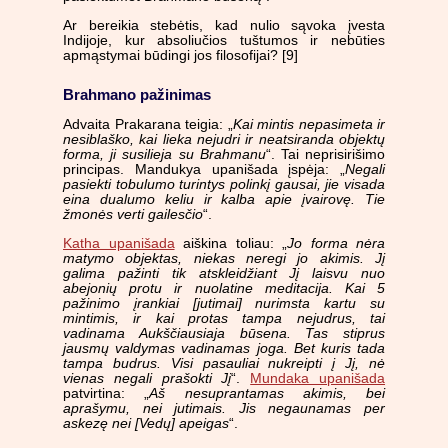
Ar bereikia stebėtis, kad nulio sąvoka įvesta
Indijoje, kur absoliučios tuštumos ir nebūties
apmąstymai būdingi jos filosofijai? [9]
Brahmano pažinimas
Advaita Prakarana teigia: „
Kai mintis nepasimeta ir
nesiblaško, kai lieka nejudri ir neatsiranda objektų
forma, ji susilieja su Brahmanu
“. Tai neprisirišimo
principas. Mandukya upanišada įspėja: „
Negali
pasiekti tobulumo turintys polinkį gausai, jie visada
eina dualumo keliu ir kalba apie įvairovę. Tie
žmonės verti gailesčio
“.
Katha upanišada
aiškina toliau: „
Jo forma nėra
matymo objektas, niekas neregi jo akimis. Jį
galima pažinti tik atskleidžiant Jį laisvu nuo
abejonių protu ir nuolatine meditacija. Kai 5
pažinimo įrankiai [jutimai] nurimsta kartu su
mintimis, ir kai protas tampa nejudrus, tai
vadinama Aukščiausiaja būsena. Tas stiprus
jausmų valdymas vadinamas joga. Bet kuris tada
tampa budrus. Visi pasauliai nukreipti į Jį, nė
vienas negali prašokti Jį
“.
Mundaka upanišada
patvirtina: „
Aš nesuprantamas akimis, bei
aprašymu, nei jutimais. Jis negaunamas per
askezę nei [Vedų] apeigas
“.