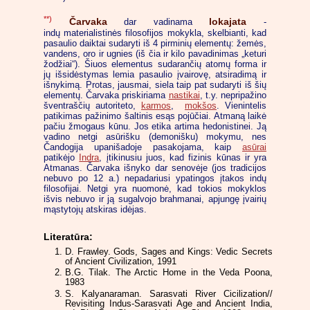
**)
Čarvaka
lokajata
dar vadinama
-
indų materialistinės filosofijos mokykla, skelbianti, kad
pasaulio daiktai sudaryti iš 4 pirminių elementų: žemės,
vandens, oro ir ugnies (iš čia ir kilo pavadinimas „keturi
žodžiai“). Šiuos elementus sudarančių atomų forma ir
jų išsidėstymas lemia pasaulio įvairovę, atsiradimą ir
išnykimą. Protas, jausmai, siela taip pat sudaryti iš šių
elementų. Čarvaka priskiriama
nastikai
, t.y. nepripažino
šventraščių autoriteto,
karmos
,
mokšos
. Vienintelis
patikimas pažinimo šaltinis esąs pojūčiai. Atmaną laikė
pačiu žmogaus kūnu. Jos etika artima hedonistinei. Ją
vadino netgi asūrišku (demonišku) mokymu, nes
Čandogija upanišadoje pasakojama, kaip
asūrai
patikėjo
Indra
, įtikinusiu juos, kad fizinis kūnas ir yra
Atmanas. Čarvaka išnyko dar senovėje (jos tradicijos
nebuvo po 12 a.) nepadariusi ypatingos įtakos indų
filosofijai. Netgi yra nuomonė, kad tokios mokyklos
išvis nebuvo ir ją sugalvojo brahmanai, apjungę įvairių
mąstytojų atskiras idėjas.
Literatūra:
D. Frawley. Gods, Sages and Kings: Vedic Secrets
of Ancient Civilization, 1991
B.G. Tilak. The Arctic Home in the Veda Poona,
1983
S. Kalyanaraman. Sarasvati River Cicilization//
Revisiting Indus-Sarasvati Age and Ancient India,