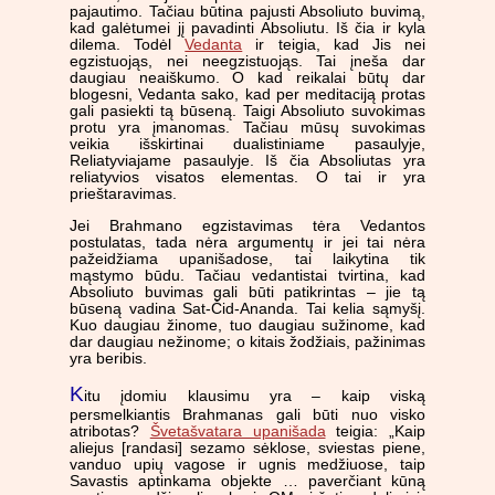
pajautimo. Tačiau būtina pajusti Absoliuto buvimą,
kad galėtumei jį pavadinti Absoliutu. Iš čia ir kyla
dilema. Todėl
Vedanta
ir teigia, kad Jis nei
egzistuojąs, nei neegzistuojąs. Tai įneša dar
daugiau neaiškumo. O kad reikalai būtų dar
blogesni, Vedanta sako, kad per meditaciją protas
gali pasiekti tą būseną. Taigi Absoliuto suvokimas
protu yra įmanomas. Tačiau mūsų suvokimas
veikia išskirtinai dualistiniame pasaulyje,
Reliatyviajame pasaulyje. Iš čia Absoliutas yra
reliatyvios visatos elementas. O tai ir yra
prieštaravimas.
Jei Brahmano egzistavimas tėra Vedantos
postulatas, tada nėra argumentų ir jei tai nėra
pažeidžiama upanišadose, tai laikytina tik
mąstymo būdu. Tačiau vedantistai tvirtina, kad
Absoliuto buvimas gali būti patikrintas – jie tą
būseną vadina Sat-Čid-Ananda. Tai kelia sąmyšį.
Kuo daugiau žinome, tuo daugiau sužinome, kad
dar daugiau nežinome; o kitais žodžiais, pažinimas
yra beribis.
K
itu įdomiu klausimu yra – kaip viską
persmelkiantis Brahmanas gali būti nuo visko
atribotas?
Švetašvatara upanišada
teigia: „Kaip
aliejus [randasi] sezamo sėklose, sviestas piene,
vanduo upių vagose ir ugnis medžiuose, taip
Savastis aptinkama objekte … paverčiant kūną