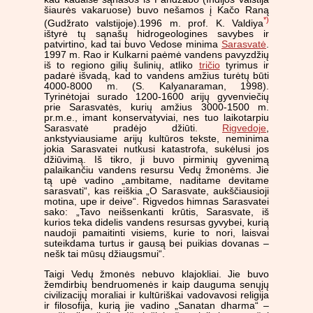
šiaurės vakaruose) buvo nešamos į Kačo Raną
*)
(Gudžrato valstijoje).1996 m. prof. K. Valdiya
ištyrė tų sąnašų hidrogeologines savybes ir
patvirtino, kad tai buvo Vedose minima
Sarasvatė
.
1997 m. Rao ir Kulkarni paėmė vandens pavyzdžių
iš to regiono gilių šulinių, atliko
tričio
tyrimus ir
padarė išvadą, kad to vandens amžius turėtų būti
4000-8000 m. (S. Kalyanaraman, 1998).
Tyrinėtojai surado 1200-1600 arijų gyvenviečių
prie Sarasvatės, kurių amžius 3000-1500 m.
pr.m.e., imant konservatyviai, nes tuo laikotarpiu
Sarasvatė pradėjo džiūti.
Rigvedoje
,
ankstyviausiame arijų kultūros tekste, neminima
jokia Sarasvatei nutkusi katastrofa, sukėlusi jos
džiūvimą. Iš tikro, ji buvo pirminių gyvenimą
palaikančiu vandens resursu Vedų žmonėms. Jie
tą upė vadino „ambitame, naditame devitame
sarasvati“, kas reiškia „O Sarasvate, aukščiausioji
motina, upe ir deive“. Rigvedos himnas Sarasvatei
sako: „Tavo neišsenkanti krūtis, Sarasvate, iš
kurios teka didelis vandens resursas gyvybei, kurią
naudoji pamaitinti visiems, kurie to nori, laisvai
suteikdama turtus ir gausą bei puikias dovanas –
nešk tai mūsų džiaugsmui“.
Taigi Vedų žmonės nebuvo klajokliai. Jie buvo
žemdirbių bendruomenės ir kaip dauguma senųjų
civilizacijų moraliai ir kultūriškai vadovavosi religija
ir filosofija, kurią jie vadino „Sanatan dharma“ –