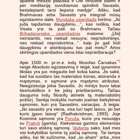
apatine medžio pliauska ir OM viršutine dalimi ir
per meditaciją suvokiamas spindinti Savastis,
besislepianti tarsi liepsna medyje“. Aišku, kad
Brahmanas arba Savastis yra integrali mūsų
egzistavimo dalis.
Mundaka upanišada
tvirtina: „Jis
juda tapdamas daugybiniu…“, kas reiškia, kad
Visata yra ta pati su Brahmanu. Tačiau
Brihadaranjaka upanišadoje
matome: „[Jis]
neirstantis, nes niekad nesuyra; neprisitvirtinęs,
nes niekad neprisitvirtina...“. kaip jis gali būti
daugybiniu ir atsiribojusiu tuo pat metu? Artos
skirtingos upanišados viena kitai neprieštarauja?
**)
Apie 1500 m. pr.m.e. indų filosofas Čarvakas
neigė Absoliuto egzistavimą ir teigė, kad gyvenimo
tikslas yra juo mėgautis bet kokia kaina. Jis sakė,
kad kai susidaro tas materialus kūnas, atsiranda ir
mąstymas, o sąmonė yra mąstymo atributas.
Neegzistuoja jokia Savastis. Jo mintys buvo labai
tiesmukiškos ir be jokių prieštaravimų. Tačiau
dauguma indų filosofų atmetė tą materialistiinį
požiūrį. Sankja mokykla numato įvairias kiekybines
sąmonės, kuri yra Savastimi, variacijas. Ji teigia:
„Jei savastis yra viena, visa turi tapti laisvu, jei bet
kuris įgavo laisvę“ (Radhakrishnan, 1993). Joje
Kosminė sąmonė yra
Puruša
, kuris yra nesusijęs
su
Prakriti
(gamta). Kiekvienas gamtos elementas
turi savo atskirą sąmonę.
Vedanta
sako, kad mes
visi kokybiškai turime tą pačią sąmonę. Tai tampa
aišku, kai tik sužinome, kad „so aham“ arba „mes