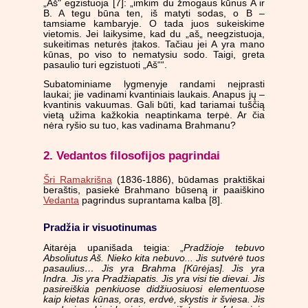
„Aš" egzistuoja [7]: „imkim du žmogaus kūnus A ir
B. A tegu būna ten, iš matyti sodas, o B –
tamsiame kambaryje. O tada juos sukeiskime
vietomis. Jei laikysime, kad du „aš„ neegzistuoja,
sukeitimas neturės įtakos. Tačiau jei A yra mano
kūnas, po viso to nematysiu sodo. Taigi, greta
pasaulio turi egzistuoti „Aš““.
Subatominiame lygmenyje randami neįprasti
laukai; jie vadinami kvantiniais laukais. Anapus jų –
kvantinis vakuumas. Gali būti, kad tariamai tuščią
vietą užima kažkokia neaptinkama terpė. Ar čia
nėra ryšio su tuo, kas vadinama Brahmanu?
2. Vedantos filosofijos pagrindai
Šri Ramakrišna
(1836-1886), būdamas praktiškai
beraštis, pasiekė Brahmano būseną ir paaiškino
Vedanta
pagrindus suprantama kalba [8].
Pradžia ir visuotinumas
Aitarėja upanišada teigia: „
Pradžioje tebuvo
Absoliutus Aš. Nieko kita nebuvo... Jis sutvėrė tuos
pasaulius… Jis yra Brahma [Kūrėjas]. Jis yra
Indra. Jis yra Pradžiapatis. Jis yra visi tie dievai. Jis
pasireiškia penkiuose didžiuosiuosi elementuose
kaip kietas kūnas, oras, erdvė, skystis ir šviesa. Jis