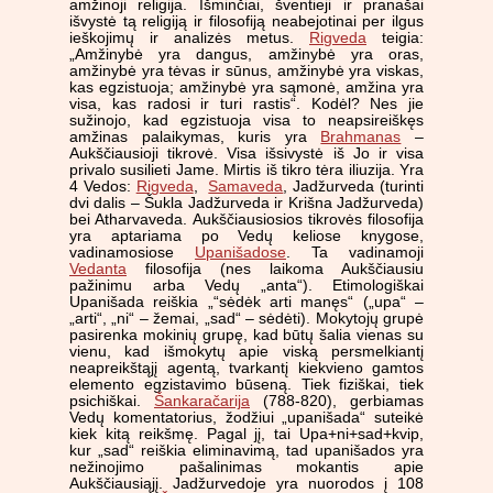
amžinoji religija. Išminčiai, šventieji ir pranašai
išvystė tą religiją ir filosofiją neabejotinai per ilgus
ieškojimų ir analizės metus.
Rigveda
teigia:
„Amžinybė yra dangus, amžinybė yra oras,
amžinybė yra tėvas ir sūnus, amžinybė yra viskas,
kas egzistuoja; amžinybė yra sąmonė, amžina yra
visa, kas radosi ir turi rastis“. Kodėl? Nes jie
sužinojo, kad egzistuoja visa to neapsireiškęs
amžinas palaikymas, kuris yra
Brahmanas
–
Aukščiausioji tikrovė. Visa išsivystė iš Jo ir visa
privalo susilieti Jame. Mirtis iš tikro tėra iliuzija. Yra
4 Vedos:
Rigveda
,
Samaveda
, Jadžurveda (turinti
dvi dalis – Šukla Jadžurveda ir Krišna Jadžurveda)
bei Atharvaveda. Aukščiausiosios tikrovės filosofija
yra aptariama po Vedų keliose knygose,
vadinamosiose
Upanišadose
. Ta vadinamoji
Vedanta
filosofija (nes laikoma Aukščiausiu
pažinimu arba Vedų „anta“). Etimologiškai
Upanišada reiškia „“sėdėk arti manęs“ („upa“ –
„arti“, „ni“ – žemai, „sad“ – sėdėti). Mokytojų grupė
pasirenka mokinių grupę, kad būtų šalia vienas su
vienu, kad išmokytų apie viską persmelkiantį
neapreikštąjį agentą, tvarkantį kiekvieno gamtos
elemento egzistavimo būseną. Tiek fiziškai, tiek
psichiškai.
Šankaračarija
(788-820), gerbiamas
Vedų komentatorius, žodžiui „upanišada“ suteikė
kiek kitą reikšmę. Pagal jį, tai Upa+ni+sad+kvip,
kur „sad“ reiškia eliminavimą, tad upanišados yra
nežinojimo pašalinimas mokantis apie
Aukščiausiąjį. Jadžurvedoje yra nuorodos į 108