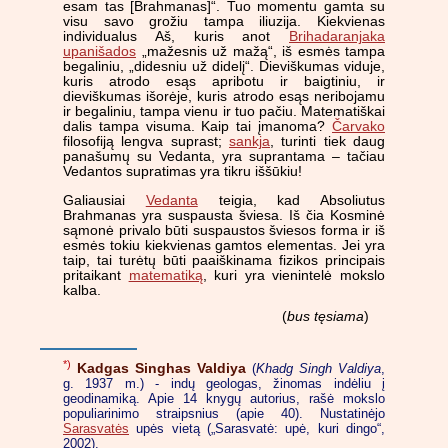
esam tas [Brahmanas]“. Tuo momentu gamta su
visu savo grožiu tampa iliuzija. Kiekvienas
individualus Aš, kuris anot
Brihadaranjaka
upanišados
„mažesnis už mažą“, iš esmės tampa
begaliniu, „didesniu už didelį“. Dieviškumas viduje,
kuris atrodo esąs apribotu ir baigtiniu, ir
dieviškumas išorėje, kuris atrodo esąs neribojamu
ir begaliniu, tampa vienu ir tuo pačiu. Matematiškai
dalis tampa visuma. Kaip tai įmanoma?
Čarvako
filosofiją lengva suprast;
sankja
, turinti tiek daug
panašumų su Vedanta, yra suprantama – tačiau
Vedantos supratimas yra tikru iššūkiu!
Galiausiai
Vedanta
teigia, kad Absoliutus
Brahmanas yra suspausta šviesa. Iš čia Kosminė
sąmonė privalo būti suspaustos šviesos forma ir iš
esmės tokiu kiekvienas gamtos elementas. Jei yra
taip, tai turėtų būti paaiškinama fizikos principais
pritaikant
matematiką
, kuri yra vienintelė mokslo
kalba.
(
bus tęsiama
)
*)
Kadgas Singhas Valdiya
(
Khadg Singh Valdiya
,
g. 1937 m.) - indų geologas, žinomas indėliu į
geodinamiką. Apie 14 knygų autorius, rašė mokslo
populiarinimo straipsnius (apie 40). Nustatinėjo
Sarasvatės
upės vietą („Sarasvatė: upė, kuri dingo“,
2002).