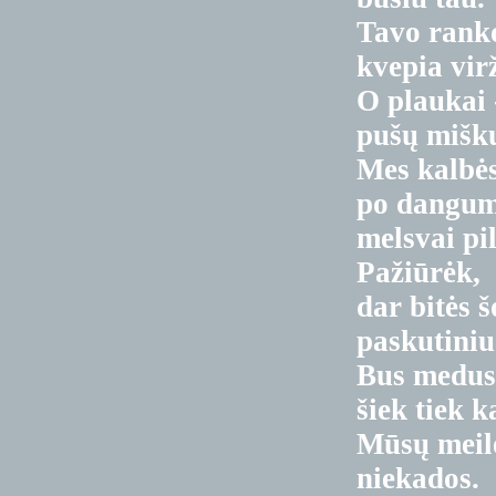
Tavo rank
kvepia virž
O plaukai 
pušų mišk
Mes kalbė
po dangu
melsvai pi
Pažiūrėk,
dar bitės 
paskutiniu
Bus medu
šiek tiek k
Mūsų meil
niekados.