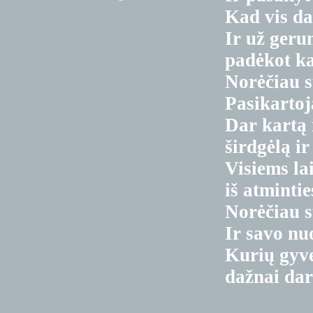
Kad vis da
Ir už ger
padėkot k
Norėčiau 
Pasikartoj
Dar kartą 
širdgėlą ir 
Visiems l
iš atmintie
Norėčiau s
Ir savo n
Kurių gyv
dažnai dar