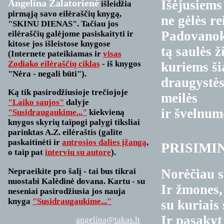
Išėjusiems
Angelina Zalatorienė
išleidžia
pirmąją savo eilėraščių knygą,
ne gėlės re
"SKINU DIENAS". Tačiau jos
Padovano
eilėraščių galėjome pasiskaityti ir
kitose jos išleistose knygose
tą saulės ž
(Internete pateikiamas ir
visas
Zodiako eilėraščių ciklas
- iš knygos
kuriems ši
"Nėra - negali būti").
draugystės
Ką tik pasirodžiusioje trečiojoje
meilės
"Laiko saujos"
dalyje
ir švelnum
"Susidraugaukime..."
kiekvieną
knygos skyrių taipogi palygi tiksliai
parinktas A.Z. eilėraštis (galite
paskaitinėti ir
antrosios dalies įžangą
,
PRISIMI
o taip pat
interviu su autore
).
Nepraeikite pro šalį - tai bus tikrai
Norėčiau s
nuostabi
Kalėdinė dovana.
Kartu - su
Ir žmones,
neseniai pasirodžiusia jos nauja
knyga
"Susidraugaukime..."
su kuriais 
Ir pasaky
angelina@takas.lt