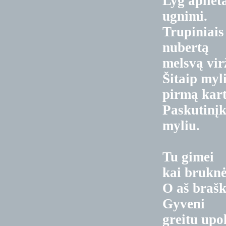
Lyg apliet
ugnimi.
Trupiniai
nubertą
melsvą vir
Šitaip myl
pirmą kart
Paskutinįk
myliu.
Tu gimei
kai bruknė
O aš brašk
Gyveni
greitu upo