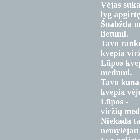
Vėjas suk
lyg apgirtę
Šnabžda m
lietumi.
Tavo rank
kvepia virž
Lūpos kve
medumi.
Tavo kūna
kvepia vėj
Lūpos -
viržių me
Niekada t
nemylėjau