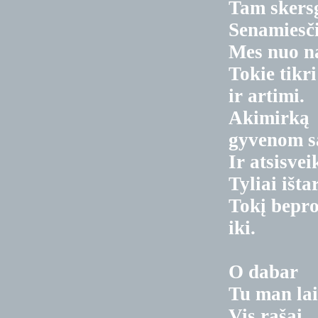
Tam skers
Senamiesč
Mes nuo n
Tokie tikri
ir artimi.
Akimirką
gyvenom s
Ir atsisve
Tyliai išta
Tokį bepro
iki.
O dabar
Tu man lai
Vis rašai.