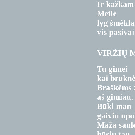
Ir kažkam
Meilė
lyg šmėkla
vis pasiva
VIRŽIŲ 
Tu gimei
kai bruknė
Braškėms 
aš gimiau.
Būki man
gaiviu upo
Maža saul
būsiu tau.