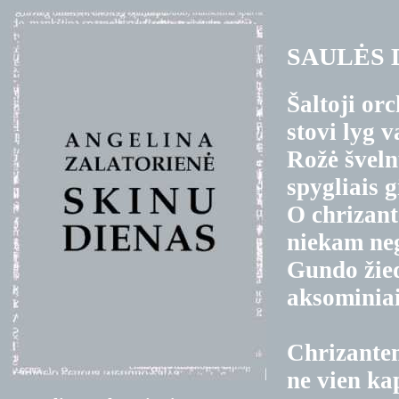
SAULĖS
Šaltoji or
stovi lyg v
Rožė švel
spygliais g
O chrizant
niekam neg
Gundo žied
aksominiai
Chrizante
ne vien ka