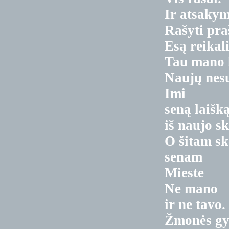
Ir atsakym
Rašyti pra
Esą reikal
Tau mano l
Naujų nes
Imi
seną laišk
iš naujo sk
O šitam sk
senam
Mieste
Ne mano
ir ne tavo.
Žmonės gy