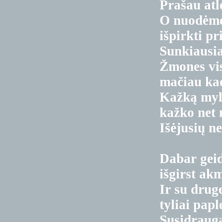
Prašau atl
O nuodėm
išpirkti pr
Sunkiausia
Žmones vis
mačiau kad
Kažką myl
kažko net 
Išėjusių n
Dabar gei
išgirst ak
Ir su druge
tyliai papl
Susidrauga