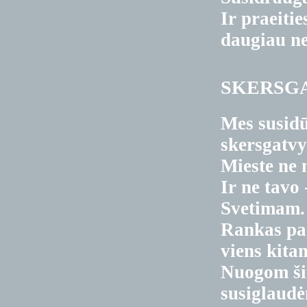
Ir praeitie
daugiau n
SKERSG
Mes susid
skersgatv
Mieste ne
Ir ne tavo 
Svetimam.
Rankas pa
viens kita
Nuogom š
susiglaud