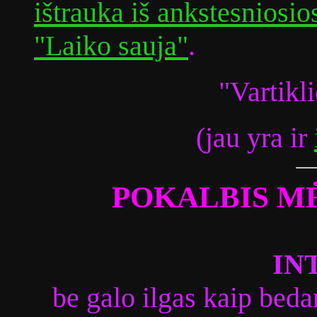
ištrauka iš ankstesniosi
"Laiko sauja"
.
"Vartikl
(jau yra ir
POKALBIS M
IN
be galo ilgas kaip bed