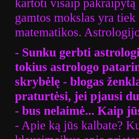
kartoti visaip pakraipyt
gamtos mokslas yra tiek
matematikos. Astrologijoj
- Sunku gerbti astrologi
tokius astrologo patari
skrybėlę - blogas ženklas
praturtėsi, jei pjausi d
- bus nelaimė... Kaip jūs
- Apie ką jūs kalbate? Ku