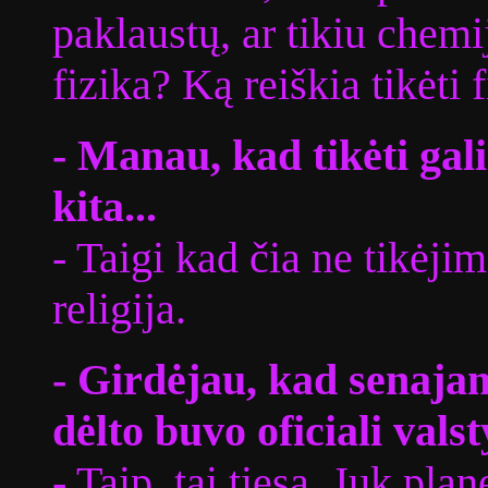
paklaustų, ar tikiu chemi
fizika? Ką reiškia tikėti
- Manau, kad tikėti gal
kita...
- Taigi kad čia ne tikėjim
religija.
- Girdėjau, kad senajam
dėlto buvo oficiali valst
- Taip, tai tiesa. Juk pla