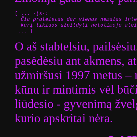
[ ... -js-:
  Čia praleistas dar vienas nemažas inte
  kurį tikiuos užpildyti netolimoje atei

 ... ]
O aš stabtelsiu, pailsėsiu
pasėdėsiu ant akmens, ats
užmiršusi 1997 metus – 
kūnu ir mintimis vėl būči
liūdesio - gyvenimą žvel
kurio apskritai nėra.