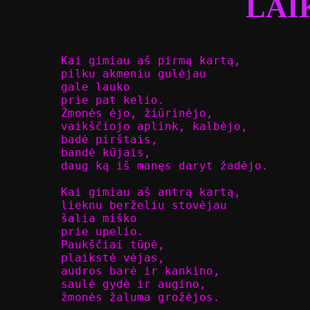
LAI
Kai gimiau aš pirmą kartą,

pilku akmeniu gulėjau

gale lauko

prie pat kelio.

Žmonės ėjo, žiūrinėjo,

vaikščiojo aplink, kalbėjo,

badė pirštais,

bandė kūjais,

daug ką iš manęs daryt žadėjo.

Kai gimiau aš antrą kartą,

lieknu berželiu stovėjau

šalia miško

prie upelio.

Paukščiai tūpė,

plaikstė vėjas,

audros barė ir kankino,

saulė gydė ir augino,

žmonės žaluma grožėjos.
