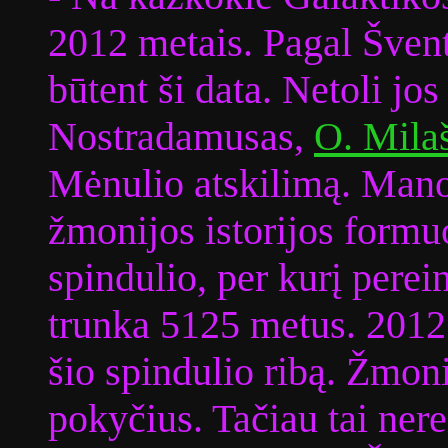
2012 metais. Pagal Šven
būtent ši data. Netoli jos
Nostradamusas,
O. Mila
Mėnulio atskilimą. Mano
žmonijos istorijos formu
spindulio, per kurį pere
trunka 5125 metus. 2012 
šio spindulio ribą. Žmoni
pokyčius. Tačiau tai nere