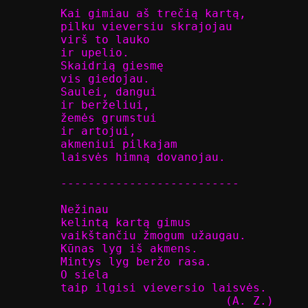
Kai gimiau aš trečią kartą,

pilku vieversiu skrajojau

virš to lauko

ir upelio.

Skaidrią giesmę

vis giedojau.

Saulei, dangui

ir berželiui,

žemės grumstui

ir artojui,

akmeniui pilkajam

laisvės himną dovanojau.

--------------------------

Nežinau

kelintą kartą gimus

vaikštančiu žmogum užaugau.

Kūnas lyg iš akmens.

Mintys lyg beržo rasa.

O siela

taip ilgisi vieversio laisvės.

                        (A. Z.)