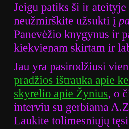
Jeigu patiks ši ir ateityj
neužmirškite užsukti į
pa
Panevėžio knygynus ir pai
kiekvienam skirtam ir la
Jau yra pasirodžiusi vie
pradžios ištrauka apie ke
skyrelio apie Žynius
, o 
interviu su gerbiama A.Z
Laukite tolimesniųjų tęs