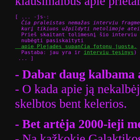
klausimaibus apie prietar
[ ... -js-:
  Čia praleistas nemažas interviu fragme
  kurį tikiuos užpildyti netolimoje atei

  Prieš skaitant tolimesnį šio interviu 
  nubėgti pasiskaityti 
  apie Plejades supančią fotonų juostą.

  Pastaba: jau yra ir 
interviu tęsinys
)

 ... ]
- Dabar daug kalbama a
- O kada apie ją nekalbė
skelbtos bent kelerios.
- Bet artėja 2000-ieji me
- Na kažkokie Galaktikos