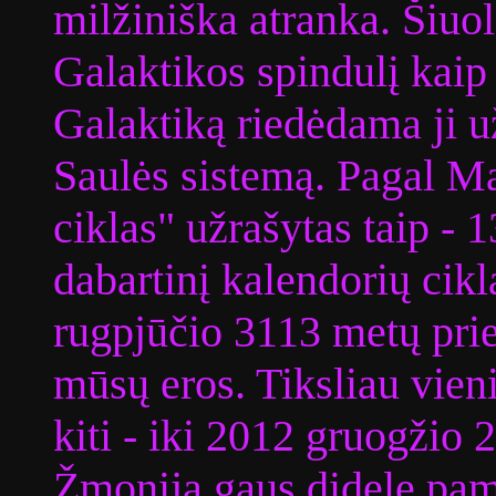
milžiniška atranka. Šiuol
Galaktikos spindulį kaip
Galaktiką riedėdama ji 
Saulės sistemą. Pagal M
ciklas" užrašytas taip - 
dabartinį kalendorių cikl
rugpjūčio 3113 metų pri
mūsų eros. Tiksliau vien
kiti - iki 2012 gruogžio
Žmonija gaus didelę pamo