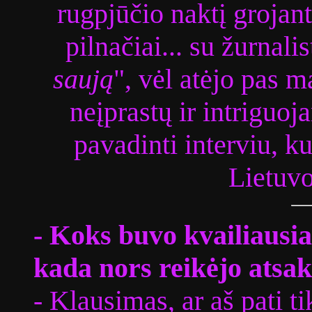
rugpjūčio naktį groja
pilnačiai... su žurnalis
saują
", vėl atėjo pas m
neįprastų ir intriguoj
pavadinti interviu, k
Lietuvos
- Koks buvo kvailiausia
kada nors reikėjo atsak
- Klausimas, ar aš pati t