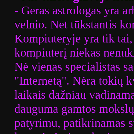
- Geras astrologas yra a
velnio. Net tūkstantis ko
Kompiuteryje yra tik tai,
kompiuterį niekas nenukri
Nė vienas specialistas sa
"Internetą". Nėra tokių kv
laikais dažniau vadinama
dauguma gamtos mokslų j
patyrimu, patikrinamas s