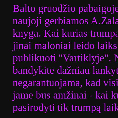
Balto gruodžio pabaigoj
naujoji gerbiamos A.Zala
knyga. Kai kurias trumpa
jinai maloniai leido laik
publikuoti "Vartiklyje". 
bandykite dažniau lankyti
negarantuojama, kad vis
jame bus amžinai - kai ku
pasirodyti tik trumpą lai