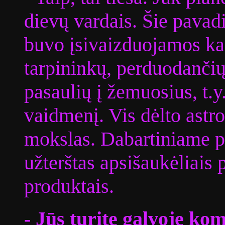
dievų vardais. Šie pavadi
buvo įsivaizduojamos kai
tarpininkų, perduodančių
pasaulių į žemuosius, t.
vaidmenį. Vis dėlto astr
mokslas. Dabartiniame pas
užterštas apsišaukėliais p
produktais.
- Jūs turite galvoje ko