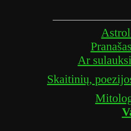
Astrol
Pranaša
Ar sulauks
Skaitinių, poezijo
Mitolog
V