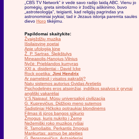
„CBS TV Network“ ir vedė savo radijo laidą ABC. Vienu jo
pomėgių, greta simbolizmo ir žodžių aiškinimo, buvo
„astroteologija“, teigianti, kad religijų pagrindas yra
astronominiai įvykiai; tad ir Jėzaus istorija paremta saulės
dievo
Horo
tikėjimu.
Papildomai skaitykite:
Žvaigždžių muzika
Išsilaisvinę poetai
Apie ufologiją kine
Ž. P. Sartras. Šleikštulys
Mineapolis-Hanojus-Vilnius
Nyčė: Prieblandos kumyras
XXI a. disidentai - David Icke
Rock poetika:
Jimi Hendrix
Ar pametėsit į visatos pakraštį?
Natų sistemos autorius Gvidas Aretietis
Psichodelinės eros atspinžiai, indiškos spalvos ir grynai
angliški vakarėliai
V.S.Naipaul. Mūsų universalioji civilizacija
G. Kuprevičius. Didžiojo meno sutemos
Sadistiniai Hičkoko potraukiai blondinėms
Filmas iš jūros bangos sūkurio
Žmogus, kuris nukrito į Žemę
Nežemiški roko muzikos ryšiai
R. Tamošaitis. Perkantis žmogus
Mankurtas: asmuo be ateities
G. Beresnevičius. Autsaideriai