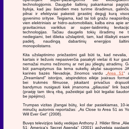
technologijomis. Daugybė šaltinių pakankamai pagrįst
byloja, kad jau šiandien mes turime išradimus, galinči
pilnai ir efektyviai pakeisti įprastinį degųjį kurą viso
gyvenimo srityse. Teigiama, kad tai toli gražu neapsiribo
vien elektriniais ar hidro-automobiliais, kalba eina apie an
gravitacinius variklius ar super-laidininkų levitacij
technologijas. Tačiau daugelis tokių išradimų ne t
nediegiami, bet išlieka užslaptinti, tam, kad išlaikyti esa
padėtį, naudingą dabartinių energijos šaltin
monopolistams.
Kita užslaptinimo priežastimi gali būti ta, kad nevalia,
kartais ir liežuvis nepasiverčia pasakyti viešai iš kur gau
nemažai mums nežinomų ar net jau įdiegtų atradimų. G
būt pamąstymus šia tema sukeltų akylai saugomos J
karinės bazės Nevadoje, žinomos vardu „
Area 51
“ 
„Dreamland" istorijos, atspindėtos eilėje įvairaus forma
bei trukmės filmuose, įskaitant privačius drąsuol
bandymus nusigauti kiek įmanoma „giliausiai“ link baz
(praėję tam tikrą ribą, pažeidėjai gali būt legaliai šaudo
be įspėjimo).
Trumpas vizitas įžangai būtų, kol dar pasiekiamas, 10-i
minučių autorinis reportažas: „As Close to Area 51 as Y
Will Ever Get“ (2008).
Buvęs televizijos laidų vedėjas Anthony J. Hilder filme „Ali
51: America's Secret Agenda“ (2001) apžvelgia paslapti