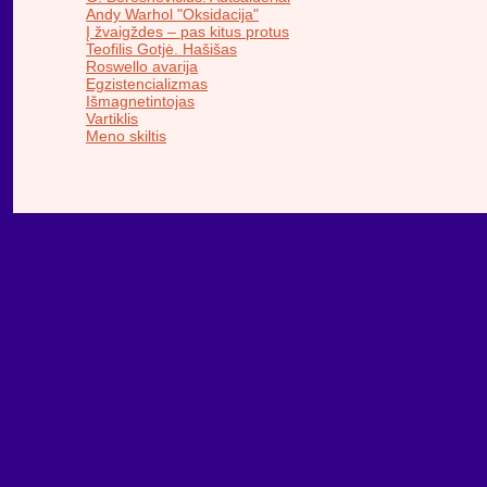
Andy Warhol "Oksidacija"
Į žvaigždes – pas kitus protus
Teofilis Gotjė. Hašišas
Roswello avarija
Egzistencializmas
Išmagnetintojas
Vartiklis
Meno skiltis