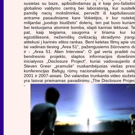
susietas su baze, apibūdindamas ją ir kaip pro-fašistin
globalinio valdymo centrą bei laboratoriją, kur susitel
pamišę nacių mokslininkai, pervežti iš kapituliavusi
antrame pasauliniame kare Vokietijos, ir kur nutekė
milijardai „juodojo biudžeto“ dolerių, ten pat buvo kuria
bei testuojama atominė bomba, slapti kariniai lėktuvai. T
pat, kaip teigiama, saugoma ir tiriama kur k
egzotiškesnė, nežemiškų civilizacijų skraidymo įrang
atitekusi į karinės elitos rankas. Bent keletas filmų apie vi
tai vadinasi tiesiog „Area 51“, pažengusiems žiūrovams d
ir - „Area 51: Alien Interview“. O gal verta pradėti n
bendresnio projekto, slaptos informacijos išviešini
iniciatyvos „Disclosure Project“, kuriai vadovaujantis d
Steven Greer „pramušė“ nuskambėjusias viešas pres
konferencijas Baltųjų rūmų nacionalinėje spaudos salė
2001 ir 2007-aisiais. Dvi valandas trunkantis video siužet
yra laisvai prieinamas pavadinimu „The Disclosure Projec
-