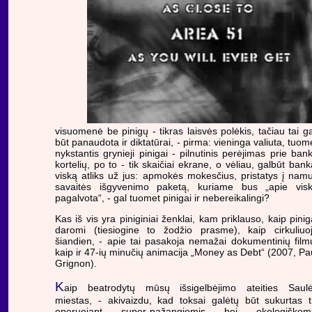
visuomenė be pinigų - tikras laisvės polėkis, tačiau tai ga
būt panaudota ir diktatūrai, - pirma: vieninga valiuta, tuom
nykstantis grynieji pinigai - pilnutinis perėjimas prie ban
kortelių, po to - tik skaičiai ekrane, o vėliau, galbūt bank
viską atliks už jus: apmokės mokesčius, pristatys į nam
savaitės išgyvenimo paketą, kuriame bus „apie vis
pagalvota“, - gal tuomet pinigai ir nebereikalingi?
Kas iš vis yra piniginiai ženklai, kam priklauso, kaip pinig
daromi (tiesiogine to žodžio prasme), kaip cirkuliuo
šiandien, - apie tai pasakoja nemažai dokumentinių film
kaip ir 47-ių minučių animacija „Money as Debt“ (2007, Pa
Grignon).
K
aip beatrodytų mūsų išsigelbėjimo ateities Saul
miestas, - akivaizdu, kad toksai galėtų būt sukurtas t
operuojant super-pažangiomis bei ekologiškom