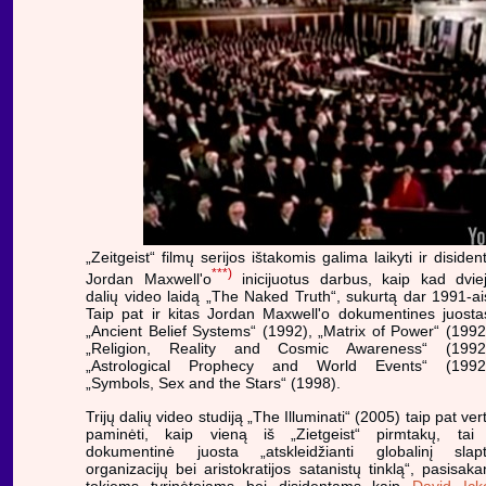
„Zeitgeist“ filmų serijos ištakomis galima laikyti ir disiden
***)
Jordan Maxwell'o
inicijuotus darbus, kaip kad dvie
dalių video laidą „The Naked Truth“, sukurtą dar 1991-ai
Taip pat ir kitas Jordan Maxwell'o dokumentines juosta
„Ancient Belief Systems“ (1992), „Matrix of Power“ (1992
„Religion, Reality and Cosmic Awareness“ (1992
„Astrological Prophecy and World Events“ (1992
„Symbols, Sex and the Stars“ (1998).
Trijų dalių video studiją „The Illuminati“ (2005) taip pat ver
paminėti, kaip vieną iš „Zietgeist“ pirmtakų, tai
dokumentinė juosta „atskleidžianti globalinį slap
organizacijų bei aristokratijos satanistų tinklą“, pasisaka
tokiems tyrinėtojams bei disidentams kaip
David Ick