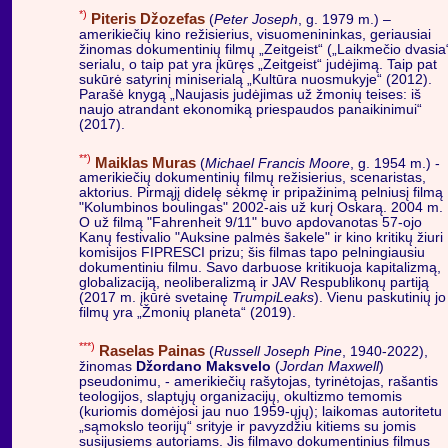
*)
Piteris Džozefas
(
Peter Joseph
, g. 1979 m.) –
amerikiečių kino režisierius, visuomenininkas, geriausiai
žinomas dokumentinių filmų „Zeitgeist“ („Laikmečio dvasia
serialu, o taip pat yra įkūręs „Zeitgeist“ judėjimą. Taip pat
sukūrė satyrinį miniserialą „Kultūra nuosmukyje“ (2012).
Parašė knygą „Naujasis judėjimas už žmonių teises: iš
naujo atrandant ekonomiką priespaudos panaikinimui“
(2017).
**)
Maiklas Muras
(
Michael Francis Moore
, g. 1954 m.) -
amerikiečių dokumentinių filmų režisierius, scenaristas,
aktorius. Pirmąjį didelę sėkmę ir pripažinimą pelniusį filmą
"Kolumbinos boulingas" 2002-ais už kurį Oskarą. 2004 m.
O už filmą "Fahrenheit 9/11" buvo apdovanotas 57-ojo
Kanų festivalio "Auksine palmės šakele" ir kino kritikų žiuri
komisijos FIPRESCI prizu; šis filmas tapo pelningiausiu
dokumentiniu filmu. Savo darbuose kritikuoja kapitalizmą,
globalizaciją, neoliberalizmą ir JAV Respublikonų partiją
(2017 m. įkūrė svetainę
TrumpiLeaks
). Vienu paskutinių jo
filmų yra „Žmonių planeta“ (2019).
***)
Raselas Painas
(
Russell Joseph Pine
, 1940-2022),
žinomas
Džordano Maksvelo
(
Jordan Maxwell
)
pseudonimu, - amerikiečių rašytojas, tyrinėtojas, rašantis
teologijos, slaptųjų organizacijų, okultizmo temomis
(kuriomis domėjosi jau nuo 1959-ųjų); laikomas autoritetu
„sąmokslo teorijų“ srityje ir pavyzdžiu kitiems su jomis
susijusiems autoriams. Jis filmavo dokumentinius filmus