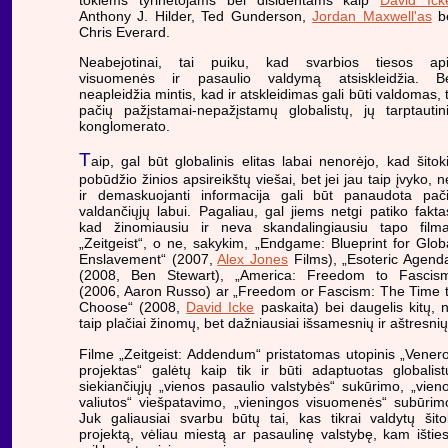
Anthony J. Hilder, Ted Gunderson,
Jordan Maxwell'as
b
Chris Everard.
Neabejotinai, tai puiku, kad svarbios tiesos ap
visuomenės ir pasaulio valdymą atsiskleidžia. B
neapleidžia mintis, kad ir atskleidimas gali būti valdomas, 
pačių pažįstamai-nepažįstamų globalistų, jų tarptautin
konglomerato.
T
aip, gal būt globalinis elitas labai nenorėjo, kad šitok
pobūdžio žinios apsireikštų viešai, bet jei jau taip įvyko, n
ir demaskuojanti informacija gali būt panaudota pač
valdančiųjų labui. Pagaliau, gal jiems netgi patiko fakta
kad žinomiausiu ir neva skandalingiausiu tapo film
„Zeitgeist“, o ne, sakykim, „Endgame: Blueprint for Glob
Enslavement“ (2007,
Alex Jones
Films), „Esoteric Agend
(2008, Ben Stewart), „America: Freedom to Fascis
(2006, Aaron Russo) ar „Freedom or Fascism: The Time 
Choose“ (2008,
David Icke
paskaita) bei daugelis kitų, 
taip plačiai žinomų, bet dažniausiai išsamesnių ir aštresnių
Filme „Zeitgeist: Addendum“ pristatomas utopinis „Vener
projektas“ galėtų kaip tik ir būti adaptuotas globalist
siekiančiųjų „vienos pasaulio valstybės“ sukūrimo, „vien
valiutos“ viešpatavimo, „vieningos visuomenės“ subūrim
Juk galiausiai svarbu būtų tai, kas tikrai valdytų šito
projektą, vėliau miestą ar pasaulinę valstybę, kam ištie