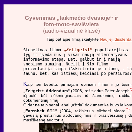
Gyvenimas „laikmečio dvasioje“ ir
foto-moto-savišvieta
(audio-vizualinė klasė)
Taip pat apie filmą skaitykite
Naujieji disidenta
„Zeitgeist“
Stebėtinas filmo
populiarėjimas
lyg ir įveda mus į visai naują alternatyvaus
informavimo etapą. Bet, galbūt ir į naują
snobizmo atmainą. Nueiti į šio filmo
prezentaciją tampa išskirtiniu geru tonu, - ta
šaunu, bet, kas ištiesų keičiasi po peržiūros?
K
aip ten bebūtų, pirmajam epiniam filmui ir jo tęsini
*
„Zeitgeist: Addendum“
(2008, režisierius Peter Joseph
išpuolė būt sėkmingiausiais iš šiandieninių radikal
dokumentinių filmų.
O dar ne taip senai labai „aštria“ dokumentika buvo laiko
**
„Farenheit 9/11“
(2004, režisierius Michael Moore
gavusią prestižinius apdovanojimus ir prasiveržusią į d
masiškesnę auditoriją.