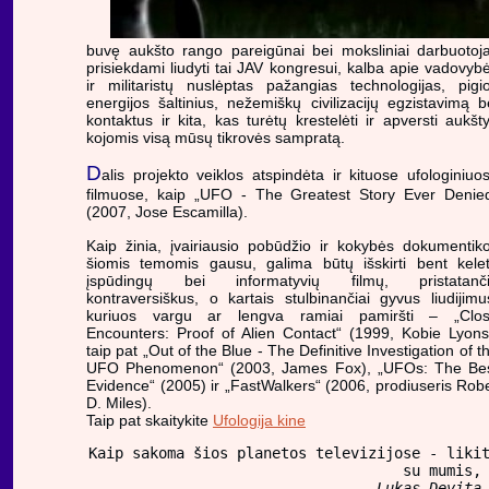
buvę aukšto rango pareigūnai bei moksliniai darbuotoja
prisiekdami liudyti tai JAV kongresui, kalba apie vadovyb
ir militaristų nuslėptas pažangias technologijas, pigi
energijos šaltinius, nežemiškų civilizacijų egzistavimą b
kontaktus ir kita, kas turėtų krestelėti ir apversti aukšt
kojomis visą mūsų tikrovės sampratą.
D
alis projekto veiklos atspindėta ir kituose ufologiniuo
filmuose, kaip „UFO - The Greatest Story Ever Denie
(2007, Jose Escamilla).
Kaip žinia, įvairiausio pobūdžio ir kokybės dokumentik
šiomis temomis gausu, galima būtų išskirti bent kele
įspūdingų bei informatyvių filmų, pristatanč
kontraversiškus, o kartais stulbinančiai gyvus liudijimu
kuriuos vargu ar lengva ramiai pamiršti – „Clo
Encounters: Proof of Alien Contact“ (1999, Kobie Lyons
taip pat „Out of the Blue - The Definitive Investigation of t
UFO Phenomenon“ (2003, James Fox), „UFOs: The Be
Evidence“ (2005) ir „FastWalkers“ (2006, prodiuseris Rob
D. Miles).
Taip pat skaitykite
Ufologija kine
Kaip sakoma šios planetos televizijose - liki
su mumis
Lukas Devita