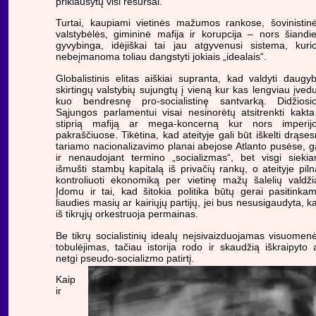
priklausytų visi resursai.
Turtai, kaupiami vietinės mažumos rankose, šovinistin
valstybėlės, gimininė mafija ir korupcija – nors šiandi
gyvybinga, idėjiškai tai jau atgyvenusi sistema, kuri
nebeįmanoma toliau dangstyti jokiais „idealais“.
Globalistinis elitas aiškiai supranta, kad valdyti daugy
skirtingų valstybių sujungtų į vieną kur kas lengviau įved
kuo bendresnę pro-socialistinę santvarką. Didžiosi
Sąjungos parlamentui visai nesinorėtų atsitrenkti kakta
stiprią mafiją ar mega-koncerną kur nors imperij
pakraščiuose. Tikėtina, kad ateityje gali būt iškelti drąses
tariamo nacionalizavimo planai abejose Atlanto pusėse, g
ir nenaudojant termino „socializmas“, bet visgi siekia
išmušti stambų kapitalą iš privačių rankų, o ateityje piln
kontroliuoti ekonomiką per vietinę mažų šalelių valdži
Įdomu ir tai, kad šitokia politika būtų gerai pasitinka
liaudies masių ar kairiųjų partijų, jei bus nesusigaudyta, k
iš tikrųjų orkestruoja permainas.
Be tikrų socialistinių idealų neįsivaizduojamas visuomen
tobulėjimas, tačiau istorija rodo ir skaudžią iškraipyto 
netgi pseudo-socializmo patirtį.
Kaip
ir