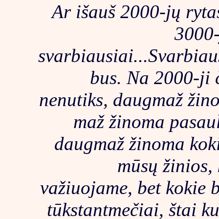
Ar išauš 2000-jų rytas
3000-j
svarbiausiai...Svarbiaus
bus. Na 2000-ji 
nenutiks, daugmaž žin
maž žinoma pasauli
daugmaž žinoma kokio
mūsų žinios,
važiuojame, bet kokie bu
tūkstantmečiai, štai k