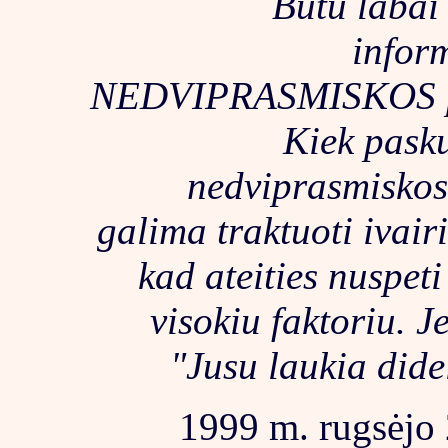
Butu labai
inform
NEDVIPRASMISKOS pran
Kiek pasku
nedviprasmiskos 
galima traktuoti ivairi
kad ateities nuspet
visokiu faktoriu. Je
"Jusu laukia dideli
1999 m. rugsėjo 