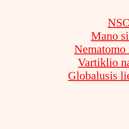
NSO
Mano si
Nematomo ž
Vartiklio n
Globalusis li