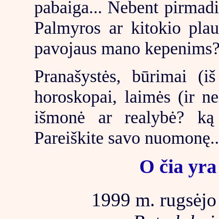
pabaiga... Nebent pirmadie
Palmyros ar kitokio pla
pavojaus mano kepenims?
Pranašystės, būrimai (iš 
horoskopai, laimės (ir ne
išmonė ar realybė? ką
Pareiškite savo nuomonę.
O čia yra
1999 m. rugsėjo 