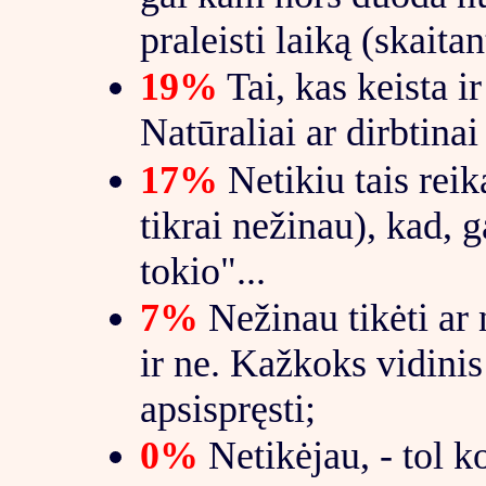
praleisti laiką (skait
19%
Tai, kas keista i
Natūraliai ar dirbtinai
17%
Netikiu tais reik
tikrai nežinau), kad, g
tokio"...
7%
Nežinau tikėti ar n
ir ne. Kažkoks vidini
apsispręsti;
0%
Netikėjau, - tol ko