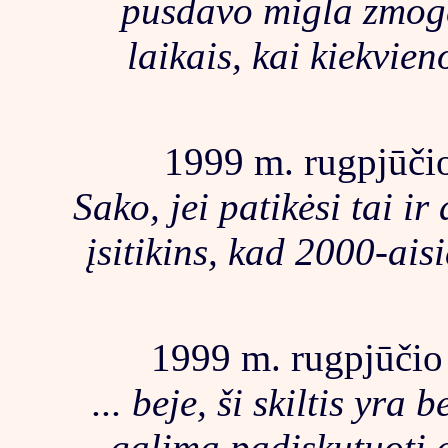
pusdavo migla zmogel
laikais, kai kiekvien
1999 m. rugpjūčio
Sako, jei patikėsi tai ir 
įsitikins, kad 2000-aisi
1999 m. rugpjūčio 
... beje, ši skiltis yra 
galima padiskutuoti 