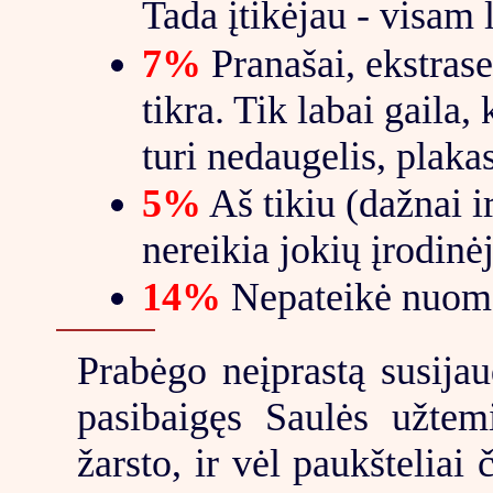
Tada įtikėjau - visam l
7%
Pranašai, ekstrase
tikra. Tik labai gaila,
turi nedaugelis, plakas
5%
Aš tikiu (dažnai i
nereikia jokių įrodinė
14%
Nepateikė nuomo
Prabėgo neįprastą susijau
pasibaigęs Saulės užtem
žarsto, ir vėl paukšteliai 