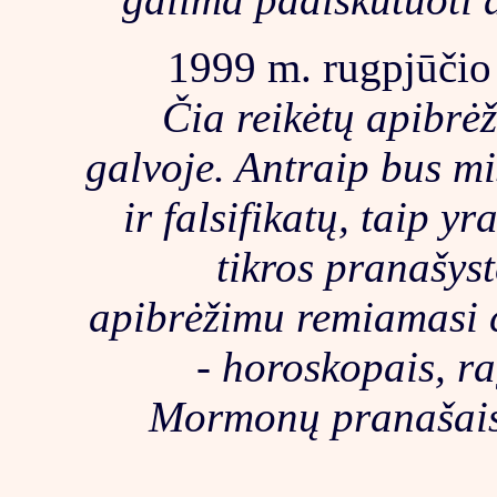
1999 m. rugpjūčio 
Čia reikėtų apibrėž
galvoje. Antraip bus mi
ir falsifikatų, taip yr
tikros pranašyst
apibrėžimu remiamasi č
- horoskopais, r
Mormonų pranašais,