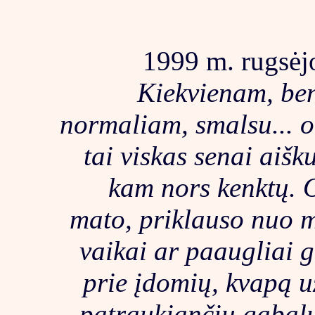
1999 m. rugsėjo
Kiekvienam, bent
normaliam, smalsu... o 
tai viskas senai aiš
kam nors kenktų. O 
mato, priklauso nuo m
vaikai ar paaugliai g
prie įdomių, kvapą u
patraukiančių gabalų i