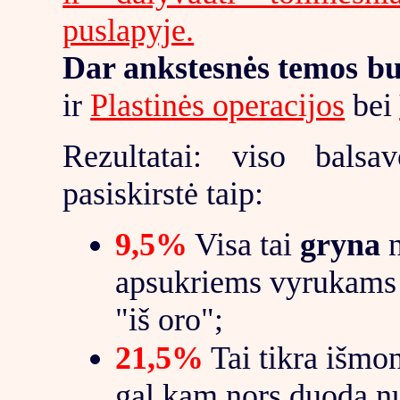
puslapyje.
Dar ankstesnės temos b
ir
Plastinės operacijos
bei
Rezultatai: viso bals
pasiskirstė taip:
9,5%
Visa tai
gryna
n
apsukriems vyrukams 
"iš oro";
21,5%
Tai tikra išmo
gal kam nors duoda n