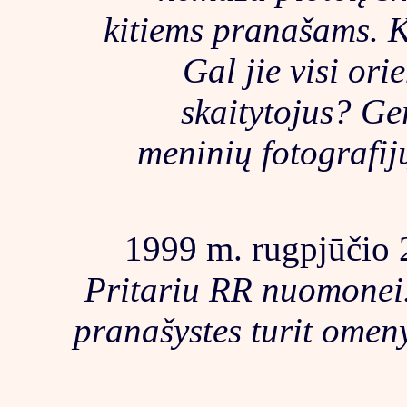
kitiems pranašams. K
Gal jie visi ori
skaitytojus? Ge
meninių fotografijų
1999 m. rugpjūčio 2
Pritariu RR nuomonei.
pranašystes turit ome