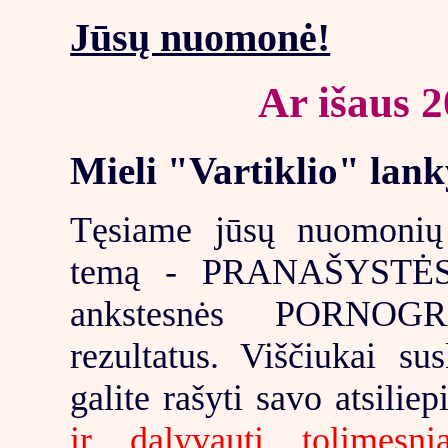
Jūsų nuomonė!
Ar išaus 2
Mieli "Vartiklio" lank
Tęsiame jūsų nuomonių 
temą - PRANAŠYSTĖS. 
ankstesnės PORNOGR
rezultatus. Viščiukai sus
galite rašyti savo atsilie
ir dalyvauti tolimesn