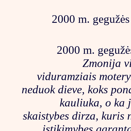
2000 m. gegužės 
2000 m. gegužės
Zmonija v
viduramziais moterys
neduok dieve, koks pon
kauliuka, o ka 
skaistybes dirza, kuris
istikimybes garant