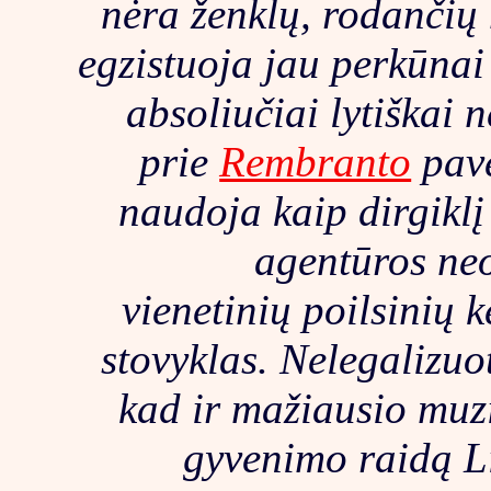
nėra ženklų, rodančių 
egzistuoja jau perkūnai 
absoliučiai lytiškai 
prie
Rembranto
pave
naudoja kaip dirgikl
agentūros neo
vienetinių poilsinių k
stovyklas. Nelegalizuo
kad ir mažiausio muzi
gyvenimo raidą Li