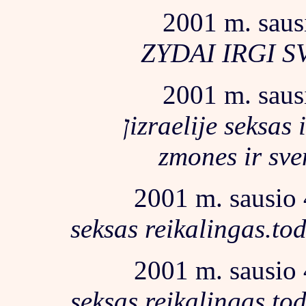
2001 m. sausi
ZYDAI IRGI S
2001 m. sausi
ןizraelije seksas irgi apribotas bet zmones yra
zmones ir sve
2001 m. sausio 4
seksas reikalingas.to
2001 m. sausio 4
seksas reikalingas.to