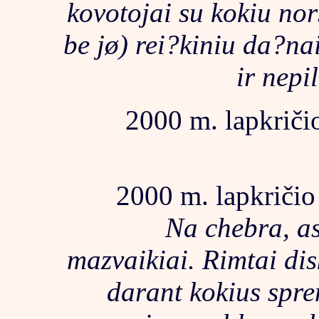
kovotojai su kokiu no
be jø) rei?kiniu da?na
ir nepi
2000 m. lapkričio
2000 m. lapkričio
Na chebra, as
mazvaikiai. Rimtai di
darant kokius spre