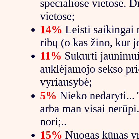
specialiose vietose. 
vietose;
14%
Leisti saikingai
ribų (o kas žino, kur j
11%
Sukurti jaunimui
auklėjamojo sekso pri
vyriausybė;
5%
Nieko nedaryti...
arba man visai nerūpi..
nori;..
15%
Nuogas kūnas yr