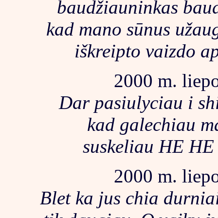
baudžiauninkas baud
kad mano sūnus užaugt
iškreipto vaizdo a
2000 m. liepo
Dar pasiulyciau i shi
kad galechiau ma
suskeliau HE H
2000 m. liepo
Blet ka jus chia durnia