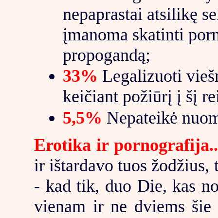
nepaprastai atsilikę se
įmanoma skatinti porn
propogandą;
33%
Legalizuoti viešn
keičiant požiūrį į šį re
5,5%
Nepateikė nuom
Erotika ir pornografija..
ir ištardavo tuos žodžius, t
- kad tik, duo Die, kas n
vienam ir ne dviems šie ž