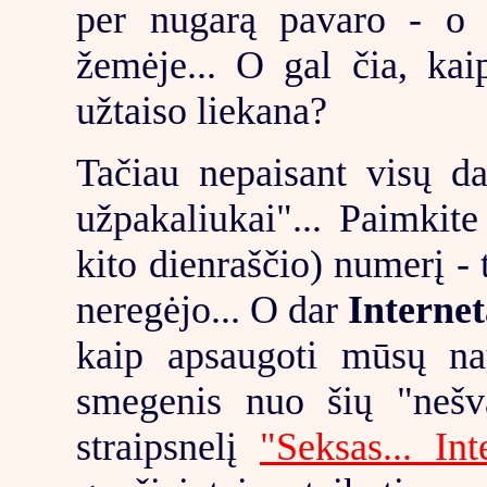
per nugarą pavaro - o k
žemėje... O gal čia, kai
užtaiso liekana?
Tačiau nepaisant visų d
užpakaliukai"... Paimkite
kito dienraščio) numerį -
neregėjo... O dar
Internet
kaip apsaugoti mūsų nau
smegenis nuo šių "nešva
straipsnelį
"Seksas... Int