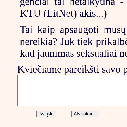
genčiai tai netaikytina 
KTU (LitNet) akis...)
Tai kaip apsaugoti mūsų 
nereikia? Juk tiek prikalbė
kad jaunimas seksualiai n
Kviečiame pareikšti savo p