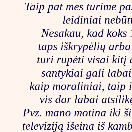
Taip pat mes turime pa
leidiniai nebū
Nesakau, kad koks 
taps iškrypėlių arba
turi rupėti visai kitį
santykiai gali laba
kaip moraliniai, taip i
vis dar labai atsilik
Pvz. mano motina iki š
televiziją išeina iš kam