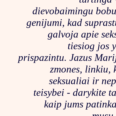
dievobaimingu bobuc
genijumi, kad suprast
galvoja apie seks
tiesiog jos 
prispazintu. Jazus Mari
zmones, linkiu,
seksualiai ir nep
teisybei - darykite t
kaip jums patinka,
musu,