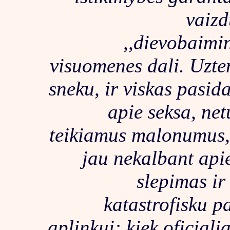
vaizd
,,dievobaimi
visuomenes dali. Uzt
sneku, ir viskas pasid
apie seksa, net
teikiamus malonumus, 
jau nekalbant apie
slepimas ir
katastrofisku p
aplinkui: kiek oficiali