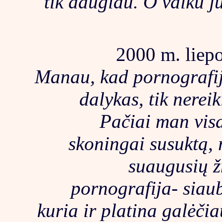
tik daugiau. O vaiku j
2000 m. liepo
Manau, kad pornografij
dalykas, tik nereik
Pačiai man visa
skoningai susuktą, 
suaugusių ž
pornografija- siau
kuria ir platina galėči