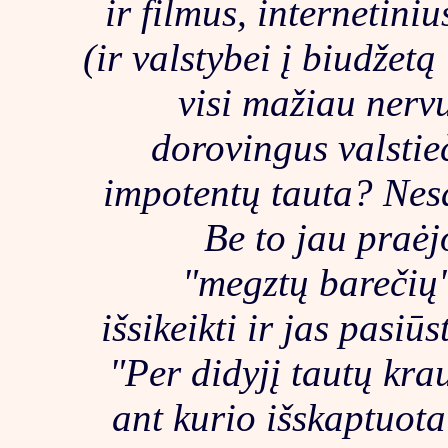
ir filmus, internetiniu
(ir valstybei į biudžetą
visi mažiau nervu
dorovingus valstieč
impotentų tauta? Nesą
Be to jau praė
"megztų barečių"
išsikeikti ir jas pasiū
"Per didyjį tautų kr
ant kurio išskaptuota: