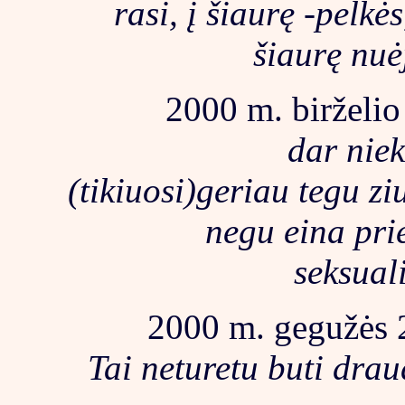
rasi, į šiaurę -pelkė
šiaurę nuėj
2000 m. birželio
dar nie
(tikiuosi)geriau tegu z
negu eina prie
seksual
2000 m. gegužės 2
Tai neturetu buti drau