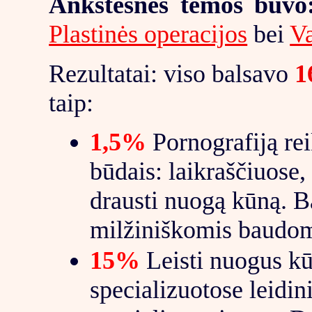
Ankstesnės temos buvo
Plastinės operacijos
bei
Va
Rezultatai: viso balsavo
1
taip:
1,5%
Pornografiją rei
būdais: laikraščiuose
drausti nuogą kūną. B
milžiniškomis baudo
15%
Leisti nuogus kūn
specializuotose leidin