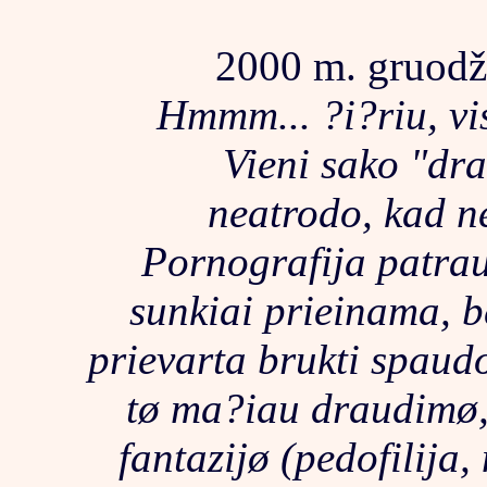
2000 m. gruodži
Hmmm... ?i?riu, vi
Vieni sako "drau
neatrodo, kad ne
Pornografija patraukl
sunkiai prieinama, be
prievarta brukti spaudoje
tø ma?iau draudimø, 
fantazijø (pedofilija