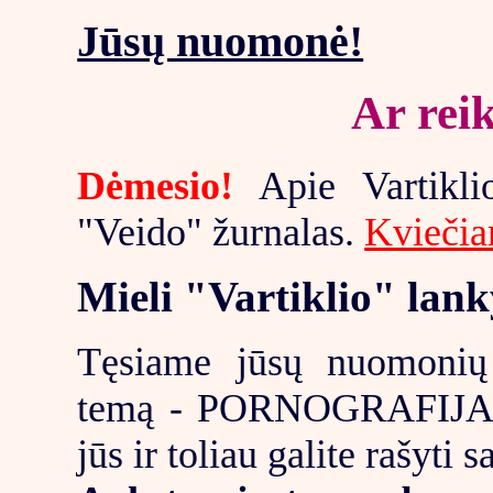
Jūsų nuomonė!
Ar rei
Dėmesio!
Apie Vartiklio
"Veido" žurnalas.
Kviečiam
Mieli "Vartiklio" lank
Tęsiame jūsų nuomonių 
temą - PORNOGRAFIJA. Vi
jūs ir toliau galite rašyti 