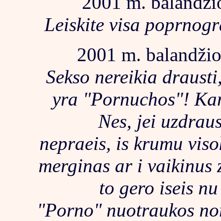
2001 m. balandžio
Leiskite visa poprnogr
2001 m. balandžio 
Sekso nereikia drausti,
yra "Pornuchos"! Kam
Nes, jei uzdrau
nepraeis, is krumu viso
merginas ar i vaikinus 
to gero iseis n
"Porno" nuotraukos nors