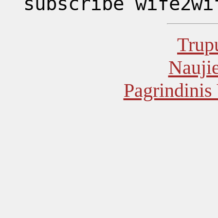
subscribe wife2wi
Trupu
Naujie
Pagrindinis 