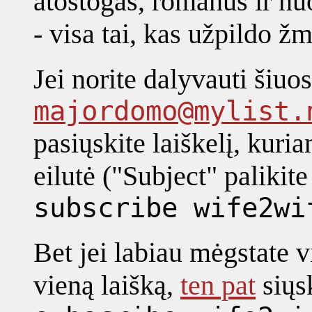
atostogas, romanus ir nuo
- visa tai, kas užpildo 
Jei norite dalyvauti šiuo
majordomo@mylist.
pasiųskite laiškelį, kuri
eilutė ("Subject" palikite
subscribe wife2wi
Bet jei labiau mėgstate v
vieną laišką,
ten pat
siųsk