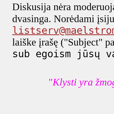
Diskusija nėra moderuoja
dvasinga. Norėdami įsijun
listserv@maelstro
laiške įrašę ("Subject" pa
sub egoism jūsų v
"
Klysti yra žmo