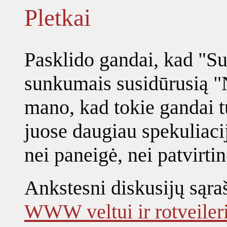
Pletkai
Pasklido gandai, kad "Sun
sunkumais susidūrusią "
mano, kad tokie gandai t
juose daugiau spekuliacij
nei paneigė, nei patvirti
Ankstesni diskusijų sąraš
WWW veltui ir rotveileri