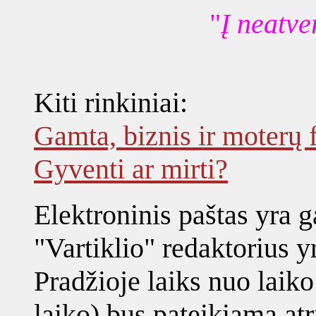
"
Į neatv
Kiti rinkiniai:
Gamta, biznis ir moterų 
Gyventi ar mirti?
Elektroninis paštas yra g
"Vartiklio" redaktorius yr
Pradžioje laiks nuo laiko
laiko) bus pateikiama atr