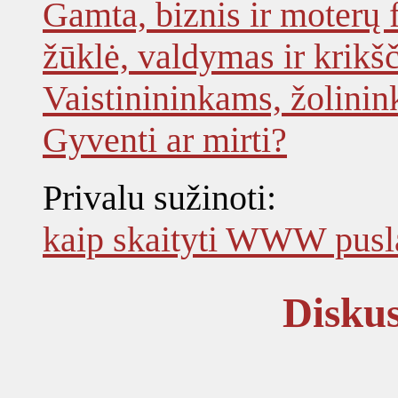
Gamta, biznis ir moterų 
žūklė, valdymas ir krikš
Vaistinininkams, žolinin
Gyventi ar mirti?
Privalu sužinoti:
kaip skaityti WWW pusla
Diskus