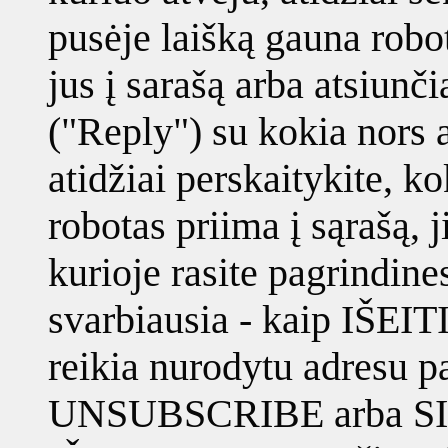
pusėje laišką gauna robot
jus į sarašą arba atsiunčia
("Reply") su kokia nors 
atidžiai perskaitykite, k
robotas priima į sąrašą, j
kurioje rasite pagrindines
svarbiausia - kaip IŠEITI 
reikia nurodytu adresu pa
UNSUBSCRIBE arba S