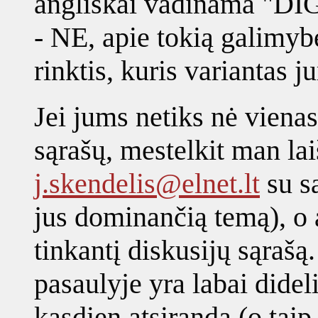
angliškai vadinama "DI
- NE, apie tokią galimybę
rinktis, kuris variantas 
Jei jums netiks nė viena
sąrašų, mestelkit man lai
j.skendelis@elnet.lt
su s
jus dominančią temą), o 
tinkantį diskusijų sąrašą
pasaulyje yra labai didel
kasdien atsiranda (o taip