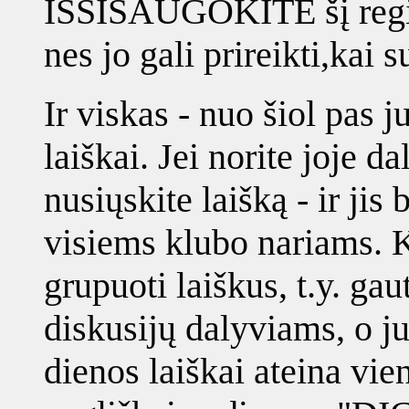
IŠSISAUGOKITE šį registr
nes jo gali prireikti,kai s
Ir viskas - nuo šiol pas j
laiškai. Jei norite joje d
nusiųskite laišką - ir jis
visiems klubo nariams. K
grupuoti laiškus, t.y. gau
diskusijų dalyviams, o ju
dienos laiškai ateina vie