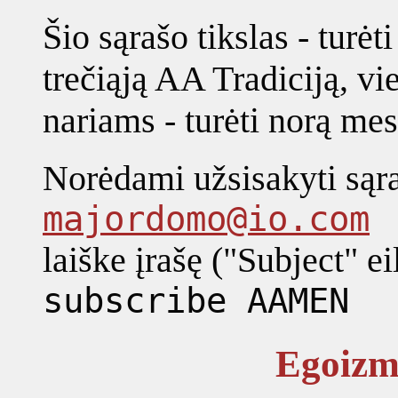
Šio sąrašo tikslas - turė
trečiąją AA Tradiciją, vi
nariams - turėti norą mest
Norėdami užsisakyti sąraš
majordomo@io.com
laiške įrašę ("Subject" ei
subscribe AAMEN
Egoizm