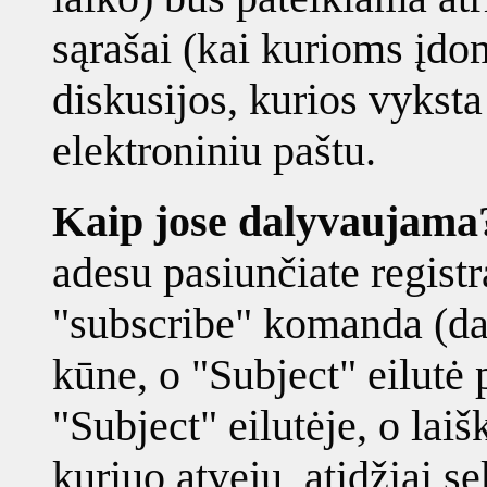
sąrašai (kai kurioms įd
diskusijos, kurios vyksta
elektroniniu paštu.
Kaip jose dalyvaujama
adesu pasiunčiate registr
"subscribe" komanda (dažn
kūne, o "Subject" eilutė 
"Subject" eilutėje, o laišk
kuriuo atveju, atidžiai se