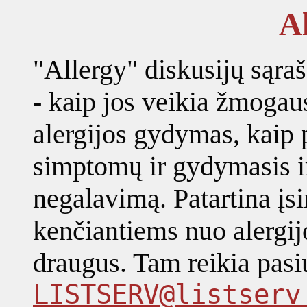
A
"Allergy" diskusijų sąraš
- kaip jos veikia žmogau
alergijos gydymas, kaip 
simptomų ir gydymasis ir
negalavimą. Patartina įsir
kenčiantiems nuo alergijo
draugus. Tam reikia pasių
LISTSERV@listserv