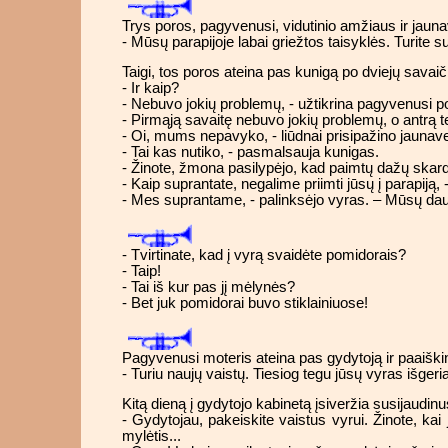
Trys poros, pagyvenusi, vidutinio amžiaus ir jaunave
- Mūsų parapijoje labai griežtos taisyklės. Turite su
Taigi, tos poros ateina pas kunigą po dviejų savaič
- Ir kaip?
- Nebuvo jokių problemų, - užtikrina pagyvenusi p
- Pirmąją savaitę nebuvo jokių problemų, o antrą t
- Oi, mums nepavyko, - liūdnai prisipažino jaunave
- Tai kas nutiko, - pasmalsauja kunigas.
- Žinote, žmona pasilypėjo, kad paimtų dažų skardi
- Kaip suprantate, negalime priimti jūsų į parapiją,
- Mes suprantame, - palinksėjo vyras. – Mūsų daugi
- Tvirtinate, kad į vyrą svaidėte pomidorais?
- Taip!
- Tai iš kur pas jį mėlynės?
- Bet juk pomidorai buvo stiklainiuose!
Pagyvenusi moteris ateina pas gydytoją ir paaiškin
- Turiu naujų vaistų. Tiesiog tegu jūsų vyras išgeria
Kitą dieną į gydytojo kabinetą įsiveržia susijaudinus
- Gydytojau, pakeiskite vaistus vyrui. Žinote, kai
mylėtis...