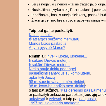
Jei jis negali, o ji nenori – tai ne tragedija, o idilija.
Nusikaltimas įvyko naktį iš pirmadienio į penkta
Ir nežinojau, kas jis turėjo pleiskanų, pasakė bu
Žiauri gyvenimo tiesa: ruso ir uzbekės sūnus – m
Taip pat galite paskaityti:
Kokie jie buki!
Iš atsargos seržanto memuarų
Monos Lizos paslaptis
Ar yra gyvybė Marse?
Rinkiniai:
Ir vėl - juokai, juokeliai...
Ir sukūrė Dievas moterį...
Ir sukūrė Dievas moterį...
Nieko naujo tinklų padangėj
pasiaiškinti santykius su kompiuteriu
,
aplankyti Juozą
98 m. sausio-vasario mėn. rinkinį
;
98 m. kovo-balandžio mėn. rinkinį
;
o taip pat sužinoti,
'Kas geresnio pas Laimėnus
ar paskaityti anksčiau paruoštus
juodųjų
anek
ankstesnį
ir
vėlesnį
, o taip pat
naujausią
,
1997 sausio-vasario anekdotai
.