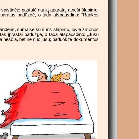
 vaistinėje pastatė naują aparatą, atneši šlapimo,
 Aparatas padūzgė, o tada atspausdino: "Rankos
o vandens, sumaišė su šuns šlapimu, įpylė žmonos
tas įprastai padūzgė, o tada atspausdino: „Jūsų
na nėščia, bet ne nuo jūsų; paduokite dokumentus