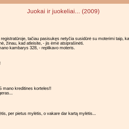
Juokai ir juokeliai... (2009)
ą registratūroje, tačiau pasisukęs netyčia susidūrė su moterimi taip, kad
ė, žinau, kad atleisite, - jis ėmė atsiprašinėti.
i mano kambarys 328, - replikavo moteris.
!
 mano kreditines korteles!!
eras...
is, per pietus mylėtis, o vakare dar kartą mylėtis...