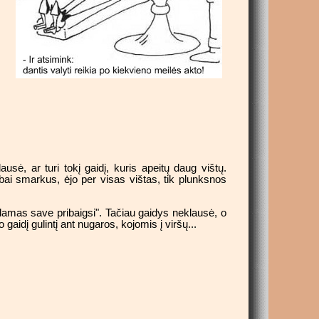
sė, ar turi tokį gaidį, kuris apeitų daug vištų.
abai smarkus, ėjo per visas vištas, tik plunksnos
rydamas save pribaigsi". Tačiau gaidys neklausė, o
 gaidį gulintį ant nugaros, kojomis į viršų...