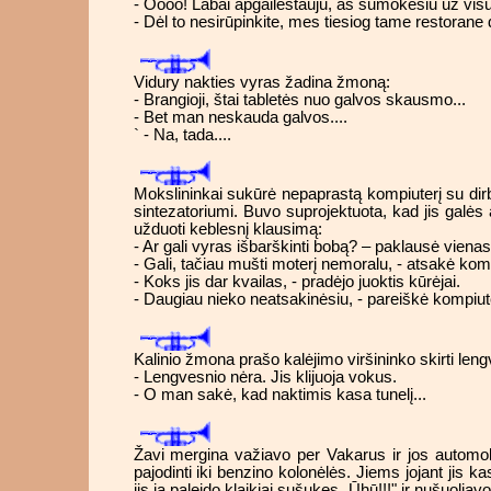
- Oooo! Labai apgailestauju, aš sumokėsiu už vis
- Dėl to nesirūpinkite, mes tiesiog tame restorane
Vidury nakties vyras žadina žmoną:
- Brangioji, štai tabletės nuo galvos skausmo...
- Bet man neskauda galvos....
` - Na, tada....
Mokslininkai sukūrė nepaprastą kompiuterį su dirb
sintezatoriumi. Buvo suprojektuota, kad jis galė
užduoti keblesnį klausimą:
- Ar gali vyras išbarškinti bobą? – paklausė vienas
- Gali, tačiau mušti moterį nemoralu, - atsakė komp
- Koks jis dar kvailas, - pradėjo juoktis kūrėjai.
- Daugiau nieko neatsakinėsiu, - pareiškė kompiuter
Kalinio žmona prašo kalėjimo viršininko skirti len
- Lengvesnio nėra. Jis klijuoja vokus.
- O man sakė, kad naktimis kasa tunelį...
Žavi mergina važiavo per Vakarus ir jos automobil
pajodinti iki benzino kolonėlės. Jiems jojant jis 
jis ją paleido klaikiai sušukęs „Ūhū!!!" ir nušuoliavo