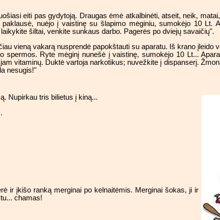
šiasi eiti pas gydytoją. Draugas ėmė atkalbinėti, atseit, neik, matai,
s, paklausė, nuėjo į vaistinę su šlapimo mėginiu, sumokėjo 10 Lt.
ikykite šiltai, venkite sunkaus darbo. Pagerės po dviejų savaičių".
tačiau vieną vakarą nusprendė papokštauti su aparatu. Iš krano įleid
vo spermos. Ryte mėginį nunešė į vaistinę, sumokėjo 10 Lt... Apara
 jam vitaminų. Duktė vartoja narkotikus; nuvežkite į dispanserį. Žmo
da nesugis!"
ą. Nupirkau tris bilietus į kiną...
.
ir įkišo ranką merginai po kelnaitėmis. Merginai šokas, ji ir
 tu... chamas!