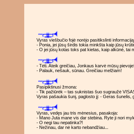
Vyras viešbučio fojė norėjo pasitikslinti informacij
- Ponia, jei jūsų širdis tokia minkšta kaip jūsų krūtin
- O jei jūsų kotas toks pat kietas, kaip alkūnė, ta
- Tėti. Ateik greičiau, Jonkaus karvė mūsų pievoje
- Palauk, nešauk, sūnau. Greičiau melžiam!
Pasipiktinusi žmona:
- Tik pažiūrėk – tas suknistas šuo sugraužė VISAS
Vyras pašaukia šunį, paglosto jį: - Geras šunelis, g
Vyras, vedęs jau tris mėnesius, pasakoja:
- Mano Juta mane vis dar stebina. Ryte ji nori mylėt
- O negi tau nepatinka?!
- Nežinau, dar nė karto nebandžiau...