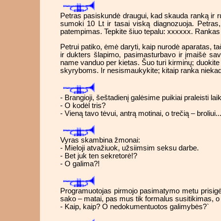
Petras pasiskundė draugui, kad skauda ranką ir ruo
sumoki 10 Lt ir tasai viską diagnozuoja. Petra
patempimas. Tepkite šiuo tepalu: xxxxxx. Rankas la
Petrui patiko, ėmė daryti, kaip nurodė aparatas, 
ir dukters šlapimo, pasimasturbavo ir įmaišė sa
name vanduo per kietas. Šuo turi kirminų; duokite
skyryboms. Ir nesismaukykite; kitaip ranka nieka
- Brangioji, šeštadienį galėsime puikiai praleisti laik
- O kodėl tris?
- Vieną tavo tėvui, antrą motinai, o trečią – broliui...
Vyras skambina žmonai:
- Mieloji atvažiuok, užsiimsim seksu darbe.
- Bet juk ten sekretorė!?
- O galima?!
Programuotojas pirmojo pasimatymo metu prisigėrė 
sako – matai, pas mus tik formalus susitikimas, o
- Kaip, kaip? O nedokumentuotos galimybės?`