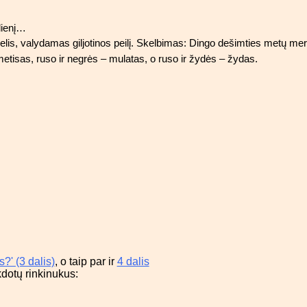
dienį…
delis, valydamas giljotinos peilį. Skelbimas: Dingo dešimties metų mer
etisas, ruso ir negrės – mulatas, o ruso ir žydės – žydas.
?' (3 dalis)
, o taip par ir
4 dalis
dotų rinkinukus: