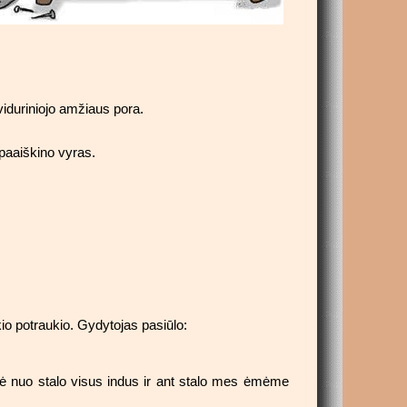
viduriniojo amžiaus pora.
 paaiškino vyras.
io potraukio. Gydytojas pasiūlo:
metė nuo stalo visus indus ir ant stalo mes ėmėme