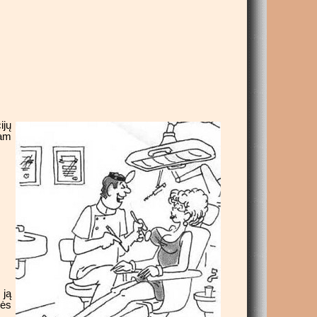
ijų
jam
 ją
lės