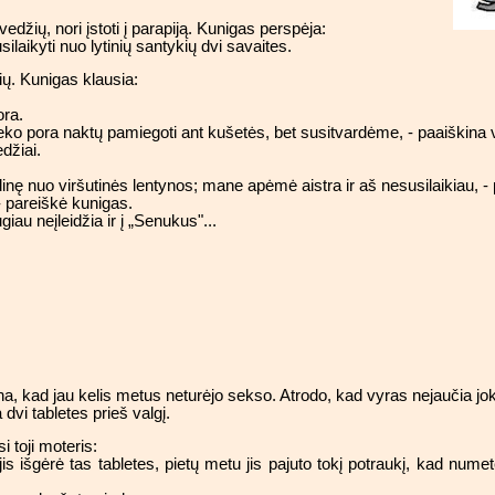
džių, nori įstoti į parapiją. Kunigas perspėja:
silaikyti nuo lytinių santykių dvi savaites.
ių. Kunigas klausia:
ora.
eko pora naktų pamiegoti ant kušetės, bet susitvardėme, - paaiškina 
džiai.
nę nuo viršutinės lentynos; mane apėmė aistra ir aš nesusilaikiau, -
 - pareiškė kunigas.
au neįleidžia ir į „Senukus"...
a, kad jau kelis metus neturėjo sekso. Atrodo, kad vyras nejaučia jok
 dvi tabletes prieš valgį.
i toji moteris:
 jis išgėrė tas tabletes, pietų metu jis pajuto tokį potraukį, kad nu