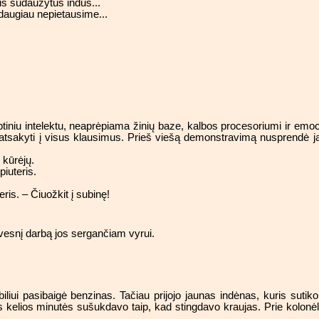
us sudaužytus indus...
 daugiau nepietausime...
tiniu intelektu, neaprėpiama žinių baze, kalbos procesoriumi ir emoc
s atsakyti į visus klausimus. Prieš viešą demonstravimą nusprendė 
 kūrėjų.
iuteris.
is. – Čiuožkit į subinę!
gvesnį darbą jos sergančiam vyrui.
iui pasibaigė benzinas. Tačiau prijojo jaunas indėnas, kuris sutiko
kas kelios minutės sušukdavo taip, kad stingdavo kraujas. Prie kolonė
.