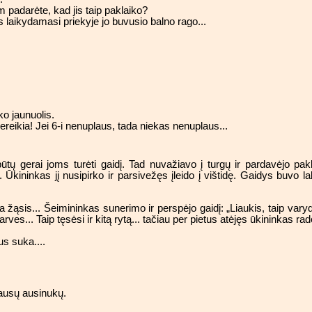
m padarėte, kad jis taip paklaiko?
 laikydamasi priekyje jo buvusio balno rago...
o jaunuolis.
ereikia! Jei 6-i nenuplaus, tada niekas nenuplaus...
 gerai joms turėti gaidį. Tad nuvažiavo į turgų ir pardavėjo paklau
 Ūkininkas jį nusipirko ir parsivežęs įleido į vištidę. Gaidys buvo l
ada žąsis... Šeimininkas sunerimo ir perspėjo gaidį: „Liaukis, taip va
ves... Taip tęsėsi ir kitą rytą... tačiau per pietus atėjęs ūkininkas rado
us suka....
ausų ausinukų.