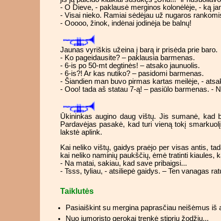
- O Dieve, - paklausė merginos kolonėlėje, - ką ja
- Visai nieko. Ramiai sėdėjau už nugaros rankomis
- Ooooo, žinok, indėnai jodinėja be balnų!
Jaunas vyriškis užeina į barą ir prisėda prie baro.
- Ko pageidausite? – paklausia barmenas.
- 6-is po 50-mt degtinės! – atsako jaunuolis.
- 6-is?! Ar kas nutiko? – pasidomi barmenas.
- Šiandien man buvo pirmas kartas meilėje, - atsak
- Ooo! tada aš statau 7-ą! – pasiūlo barmenas. - N
Ūkininkas augino daug vištų. Jis sumanė, kad būtų
Pardavėjas pasakė, kad turi vieną tokį smarkuolį.
lakstė aplink.
Kai neliko vištų, gaidys praėjo per visas antis, t
kai neliko naminių paukščių, ėmė tratinti kiaules, kar
- Na matai, sakiau, kad save pribaigsi...
- Tsss, tyliau, - atsiliepė gaidys. – Ten vanagas rat
Taiklutės
Pasiaiškint su mergina paprasčiau neišėmus iš 
Nuo jumoristo gerokai trenkė stipriu žodžiu...