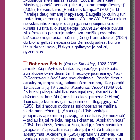
„Nuoširdus menininkas“ (1989). 2001 m. persikėlė į
Maskvą, parašė scenarijų filmui „Likimo ironija (tęsinys)“
(2008), teleserialams „Penktasis kampas“ (2001) ir kt.
Parašęs daug romanų ir apysakų. Daugelis jo kūrinių turi
fantastinių elementų. Romane „Aš - ne Aš“ (1994) niekuo
neišskiriantis žmogus staiga įgauna gebėjimą keistis
kūnais su kitais, o „Nugalėtoja“ (2009) 124-metė buvusi
Mis-Pasaulis pasakoja apie savo tragišką gyvenimą
laiškuose negimusiam sūnui. „Dingę Bermuduose" (2009)
du broliai gelbsti nepaprastos Bermudų šalies, kurioje
išsipildo visi norai, išskyrus galimybę ją palikti,
gyventojus.
**)
Robertas Šeklis
(
Robert Sheckley
, 1928-2005) –
amerikiečių rašytojas fantastas, pradėjęs publikuotis
žurnaluose 6-me dešimtm. Pradžioje pasirašinėjo
Finn
O’Donnevan
ir
Ned Lang
pseudonimais. Parašė šimtus
apsakymų ir apysakų, keliasdešimt romanų. Dar parašė
15-a scenarijų TV serialui „Kapitonas Video“ (1949-55).
Jo kūrinių vingiai visiškai nenuspėjami, absurdiški ir
dažniausiai komiški (tad stilius kiek primena O’Henri).
Tipiniais jo kūriniais galima paminėti „Blogą gydymą“
(1956, kai žmogus gydomas psichoterapine mašina
skirta marsiečiams), „Apsauga“ (1956, veikėjas
įspėjamas apie mirtiną pavojų, jei nesiliaus „lesnerizuoti“
– tačiau ką tai reiškia, nepaaiškinama), „Apskaitininkas“
(1954, kai driežų šeima sužino, kad jų sūnus pasirinko
„blogiausią“ apskaitininko profesiją) ir kt. Anti-utopinis
apsakymas „Akademija“ (1954) aprašo visuomenę, kuri
tvarkosi pagal „sveikatingumo matuoklius“. Akademija