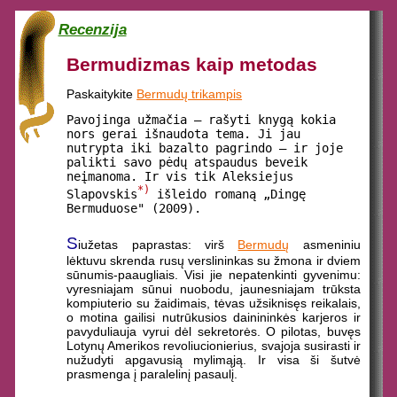
Recenzija
Bermudizmas kaip metodas
Paskaitykite
Bermudų trikampis
Pavojinga užmačia – rašyti knygą kokia
nors gerai išnaudota tema. Ji jau
nutrypta iki bazalto pagrindo – ir joje
palikti savo pėdų atspaudus beveik
neįmanoma. Ir vis tik Aleksiejus
*)
Slapovskis
išleido romaną „Dingę
Bermuduose" (2009).
S
iužetas paprastas: virš
Bermudų
asmeniniu
lėktuvu skrenda rusų verslininkas su žmona ir dviem
sūnumis-paaugliais. Visi jie nepatenkinti gyvenimu:
vyresniajam sūnui nuobodu, jaunesniajam trūksta
kompiuterio su žaidimais, tėvas užsiknisęs reikalais,
o motina gailisi nutrūkusios dainininkės karjeros ir
pavyduliauja vyrui dėl sekretorės. O pilotas, buvęs
Lotynų Amerikos revoliucionierius, svajoja susirasti ir
nužudyti apgavusią mylimąją. Ir visa ši šutvė
prasmenga į paralelinį pasaulį.