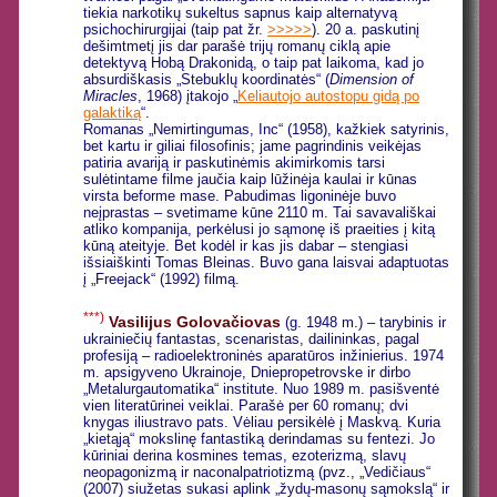
tiekia narkotikų sukeltus sapnus kaip alternatyvą
psichochirurgijai (taip pat žr.
>>>>>
). 20 a. paskutinį
dešimtmetį jis dar parašė trijų romanų ciklą apie
detektyvą Hobą Drakonidą, o taip pat laikoma, kad jo
absurdiškasis „Stebuklų koordinatės“ (
Dimension of
Miracles
, 1968) įtakojo „
Keliautojo autostopu gidą po
galaktiką
“.
Romanas „Nemirtingumas, Inc“ (1958), kažkiek satyrinis,
bet kartu ir giliai filosofinis; jame pagrindinis veikėjas
patiria avariją ir paskutinėmis akimirkomis tarsi
sulėtintame filme jaučia kaip lūžinėja kaulai ir kūnas
virsta beforme mase. Pabudimas ligoninėje buvo
neįprastas – svetimame kūne 2110 m. Tai savavališkai
atliko kompanija, perkėlusi jo sąmonę iš praeities į kitą
kūną ateityje. Bet kodėl ir kas jis dabar – stengiasi
išsiaiškinti Tomas Bleinas. Buvo gana laisvai adaptuotas
į „Freejack“ (1992) filmą.
***)
Vasilijus Golovačiovas
(g. 1948 m.) – tarybinis ir
ukrainiečių fantastas, scenaristas, dailininkas, pagal
profesiją – radioelektroninės aparatūros inžinierius. 1974
m. apsigyveno Ukrainoje, Dniepropetrovske ir dirbo
„Metalurgautomatika“ institute. Nuo 1989 m. pasišventė
vien literatūrinei veiklai. Parašė per 60 romanų; dvi
knygas iliustravo pats. Vėliau persikėlė į Maskvą. Kuria
„kietąją“ mokslinę fantastiką derindamas su fentezi. Jo
kūriniai derina kosmines temas, ezoterizmą, slavų
neopagonizmą ir naconalpatriotizmą (pvz., „Vedičiaus“
(2007) siužetas sukasi aplink „žydų-masonų sąmokslą“ ir