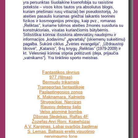
yra persunktas šiuolaikine ksenofobija su rasistine
potekste – visos kitos tautos yra absoliutus blogis,
kuriam priešinasi rusų vitiaziai) bei pseudoistoriją. Jo
ateities pasaulis kuriamas griežtai laikantis teorinės
fizikos ir kosmogonijos principų, kaip pvz., romanas
„Reliktas“, kuriame tolimos ateities žmonės susiduria su
konstruktoriais, visatas kuriančiomis būtybėmis.
Stilistiškai kūriniai išsiskiria abreviatūrų naudojimu ir
informacijos „kodavimu“ „apvartalų“ (skiemenų sukeitimu)
pagalba. Sukūrė ciklus „Žvėries evangelija“, „Uždraustoji
tikrovė“, „Katarsis“, 9-ių knygų „Reliktas“ (1979-2009) ir
kt. Vėlesnieji kūriniai stipriai politizuoti (deja, prijaučia
„vatnikams“). Yra tinklinio sporto meistras.
Fantastikos skyrius
977 (filmas)
Bermudų trikampis
Transportas fantastikoje
Paslaptingosios zonos
K. Maknamara. Kalnietis
Strugackiai. Narcizas
Rausvų debesų šalis
Velso atominė bomba
Džonas Sledekas. Ralfas 4F
Žozefas Anri Roni. Ksipehūzai
A.V. Karginas. Labai svarbūs žaidimai
S. Lemas. Baltasis erelis visuotinio
nervingumo fone