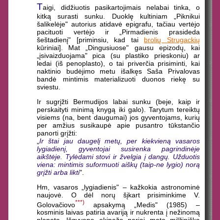
T
aigi, didžiuotis pasikartojimais nelabai tinka, o
kitką surasti sunku. Duoklę kultiniam „Piknikui
šalikelėje" autorius atidavė epigrafu, tačiau vertėjo
pacituoti vertėjo ir „Pirmadienis prasideda
šeštadienį" [priminsiu, kad tai
brolių Strugackių
kūriniai]. Mat „Dingusiuose" gausu epizodų, kai
„įsivaizduojama" pica (su plastiko prieskoniu) ar
ledai (iš penoplasto), o tai priverčia prisiminti, kai
naktinio budėjimo metu išalkęs Saša Privalovas
bandė mintimis materializuoti duonos riekę su
sviestu.
Ir sugrįžti Bermudijos labai sunku (beje, kaip ir
perskaityti minimą knygą iki galo). Tarytum tereiktų
visiems (na, bent daugumai) jos gyventojams, kurių
per amžius susikaupė apie pusantro tūkstančio
panorti grįžti:
„
Ir štai jau daugelį metų, per kiekvieną vasaros
lygiadienį, gyventojai susirenka pagrindinėje
aikštėje. Tylėdami stovi ir žvelgia į dangų. Užduotis
viena: mintimis suformuoti aiškų (taip-ne lygio) norą
grįžti arba likti
".
Hm, vasaros „lygiadienis" – kažkokia astronominė
naujovė. O dėl norų šįkart prisiminkime V.
***)
Golovačiovo
apsakymą „Medis" (1985) –
kosminis laivas patiria avariją ir nukrenta į nežinomą