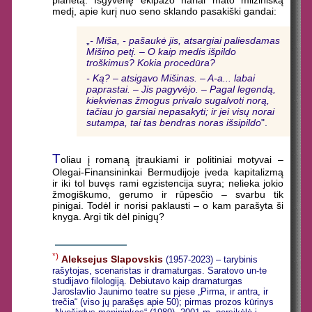
planetą. Išgyvenę ekipažo nariai mato milžinišką
medį, apie kurį nuo seno sklando pasakiški gandai:
„
- Miša, - pašaukė jis, atsargiai paliesdamas
Mišino petį. – O kaip medis išpildo
troškimus? Kokia procedūra?
- Ką? – atsigavo Mišinas. – A-a... labai
paprastai. – Jis pagyvėjo. – Pagal legendą,
kiekvienas žmogus privalo sugalvoti norą,
tačiau jo garsiai nepasakyti; ir jei visų norai
sutampa, tai tas bendras noras išsipildo
".
T
oliau į romaną įtraukiami ir politiniai motyvai –
Olegai-Finansininkai Bermudijoje įveda kapitalizmą
ir iki tol buvęs rami egzistencija suyra; nelieka jokio
žmogiškumo, gerumo ir rūpesčio – svarbu tik
pinigai. Todėl ir norisi paklausti – o kam parašyta ši
knyga. Argi tik dėl pinigų?
*)
Aleksejus Slapovskis
(1957-2023) – tarybinis
rašytojas, scenaristas ir dramaturgas. Saratovo un-te
studijavo filologiją. Debiutavo kaip dramaturgas
Jaroslavlio Jaunimo teatre su pjese „Pirma, ir antra, ir
trečia“ (viso jų parašęs apie 50); pirmas prozos kūrinys