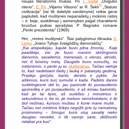
naujas literatūrinis triukas. Po
T. Gotjė
„Dvigubo
*)
riterio",
E. Po
„Viljamo Vilsono" ar R. Šekli
„Statuto
civilizacija" (tai tik dalelytė vandenyne) reikia gerai
paplušėti, kad muštynės nepanašėtų į mokinio rašinį
– ir, beje, suskilimas į asmenybes pagal charakterio
bruožus puikiai aprašytas P. Bagriako romane
„Penki prezidentai" (1969).
Hm, „rimtos muštynės". Štai palyginimui ištrauka
S.
Lemo
„Joano Tyliojo žvaigždžių dienoraščių":
„
Kai atsipeikėjau, kajutė buvo pilna žmonių... Kaip
paaiškėjo, visi jie buvo manimi skirtingomis
dienomis, savaitėmis, mėnesiais, o vienas, atrodo,
net iš būsimų metų. Daugelis buvo sumuštų, su
mėlynėmis, o penki jų su
skafandrais
. Tačiau vietoje
to, kad nedelsiant išeitų į lauką ir pataisytų gedimą.
Pradėjo ginčytis, bartis, derėtis ir pyktis. Jie
aiškinosi, kuris kurį sumušė ir kada. Padėtis darėsi
sudėtingesnė dėl to, jau pasirodė iki pusiaudienio
apsireiškę ir po pusiaudienio; ir aš ėmiau baimintis,
kad jei tai tęsis, aš suskilsiu į minutinius ir
sekundinius ir, be to, jie melavo nemirksėdami, ir iki
šiol nežinau, kuriuos mušiau ir kurie mane mušė...
Tačiau net mintimis linkęs negrįžti prie tų nemalonių
prisiminimų – žmogui, kuris visą savaitę nieko
daugiau neveikė, o tik vanojo save, didžiuotis
nelabai yra kuo
".