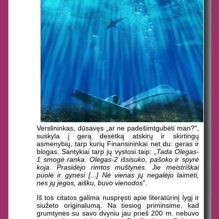
Verslininkas, dūsavęs „ar ne padešimtgubėti man?",
suskyla į gerą desėtką atskirų ir skirtingų
asmenybių, tarp kurių Finansininkai net du: geras ir
blogas. Santykiai tarp jų vystosi taip: „
Tada Olegas-
1 smogė ranka. Olegas-2 išsisuko, pašoko ir spyrė
koja. Prasidėjo rimtos muštynės. Jie meistriškai
puolė ir gynėsi [...] Nė vienas jų negalėjo laimėti,
nes jų jėgos, aišku, buvo vienodos
".
Iš tos citatos galima nuspręsti apie literatūrinį lygį ir
siužeto originalumą. Na tiesiog priminsime, kad
grumtynės su savo dvyniu jau prieš 200 m. nebuvo