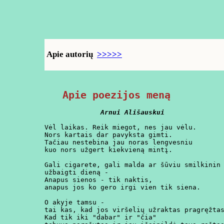
Apie autorių
>>>>>
Apie poezijos meną
Arnui Ališauskui
Vėl laikas. Reik miegot, nes jau vėlu.

Nors kartais dar pavyksta gimti.

Tačiau nestebina jau noras lengvesniu

kuo nors užgert kiekvieną mintį.

Gali cigarete, gali malda ar šūviu smilkinin

užbaigti dieną -

Anapus sienos - tik naktis,

anapus jos ko gero irgi vien tik siena.

O akyje tamsu -

tai kas, kad jos viršelių užraktas pragręžtas
Kad tik iki "dabar" ir "čia"
