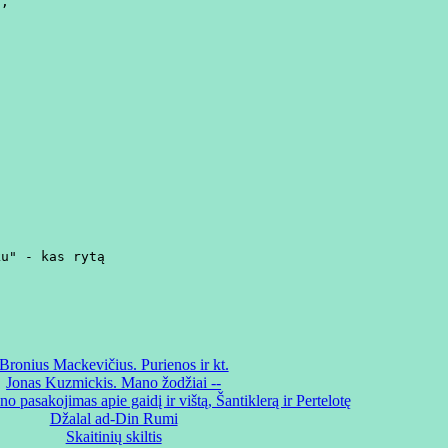
,





u" - kas rytą

Bronius Mackevičius. Purienos ir kt.
Jonas Kuzmickis. Mano žodžiai --
 pasakojimas apie gaidį ir vištą, Šantiklerą ir Pertelotę
Džalal ad-Din Rumi
Skaitinių skiltis