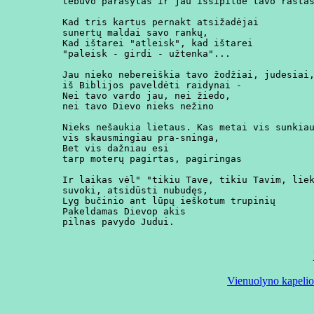
tebuvo parašytas ir jau išsipildė tavo raštas
Kad tris kartus pernakt atsižadėjai

sunertų maldai savo rankų,

Kad ištarei "atleisk", kad ištarei

"paleisk - girdi - užtenka"...

Jau nieko nebereiškia tavo žodžiai, judesiai,
iš Biblijos paveldėti raidynai -

Nei tavo vardo jau, nei žiedo,

nei tavo Dievo nieks nežino

Nieks nešaukia lietaus. Kas metai vis sunkiau
vis skausmingiau pra-sninga,

Bet vis dažniau esi

tarp moterų pagirtas, pagiringas

Ir laikas vėl" "tikiu Tave, tikiu Tavim, liek
suvoki, atsidūsti nubudęs,

Lyg bučinio ant lūpų ieškotum trupinių

Pakeldamas Dievop akis

Vienuolyno kapeliono