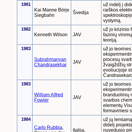
1981
už indėlį į did
Kai Manne Börje
raiškos elekt
Švedija
Siegbahn
spektroskopij
vystymą.
1982
už jo krizini
Kenneth Wilson
JAV
fazinių virsmų
teoriją.
1983
už jo teorines 
eksperimentine
Subrahmanyan
procesų svar
JAV
Chandrasekhar
žvaigždžių str
evoliucijoje st
Čandrasekaro
1983
už jo teorines 
eksperimenti
William Alfred
branduolinių 
JAV
Fowler
svarbos chem
elementų Visa
formavimesi s
1984
už jų lemiamą 
didelį projektą
Carlo Rubbia
,
Italija,
nuvedusio pri