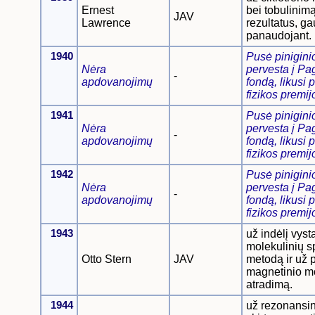
Ernest
bei tobulinimą
JAV
Lawrence
rezultatus, gau
panaudojant.
1940
Pusė pinigini
Nėra
pervesta į Pag
-
apdovanojimų
fondą, likusi p
fizikos premij
1941
Pusė pinigini
Nėra
pervesta į Pag
-
apdovanojimų
fondą, likusi p
fizikos premij
1942
Pusė pinigini
Nėra
pervesta į Pag
-
apdovanojimų
fondą, likusi p
fizikos premij
1943
už indėlį vyst
molekulinių s
Otto Stern
JAV
metodą ir už 
magnetinio 
atradimą.
1944
už rezonansin