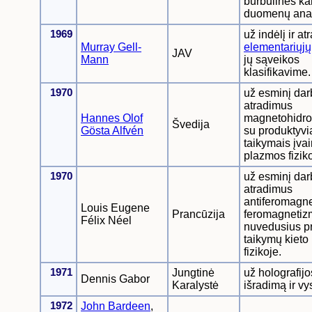
burbulines ka
duomenų anal
1969
už indėlį ir a
Murray Gell-
elementariųjų
JAV
Mann
jų sąveikos
klasifikavime.
1970
už esminį darb
atradimus
Hannes Olof
magnetohidro
Švedija
Gösta Alfvén
su produktyvi
taikymais įvai
plazmos fiziko
1970
už esminį darb
atradimus
antiferomagne
Louis Eugene
Prancūzija
feromagnetiz
Félix Néel
nuvedusius pr
taikymų kieto
fizikoje.
1971
Jungtinė
už holografij
Dennis Gabor
Karalystė
išradimą ir vy
1972
John Bardeen
,