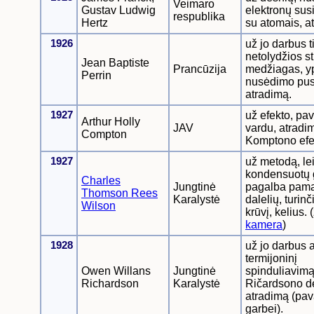
Veimaro
Gustav Ludwig
elektronų sus
respublika
Hertz
su atomais, a
1926
už jo darbus ti
netolydžios st
Jean Baptiste
Prancūzija
medžiagas, y
Perrin
nusėdimo pus
atradimą.
1927
už efekto, pav
Arthur Holly
JAV
vardu, atradim
Compton
Komptono efe
1927
už metodą, le
kondensuotų 
Charles
Jungtinė
pagalba pama
Thomson Rees
Karalystė
dalelių, turinč
Wilson
krūvį, kelius. 
kamera
)
1928
už jo darbus 
termijoninį
Owen Willans
Jungtinė
spinduliavimą
Richardson
Karalystė
Ričardsono d
atradimą (pav
garbei).