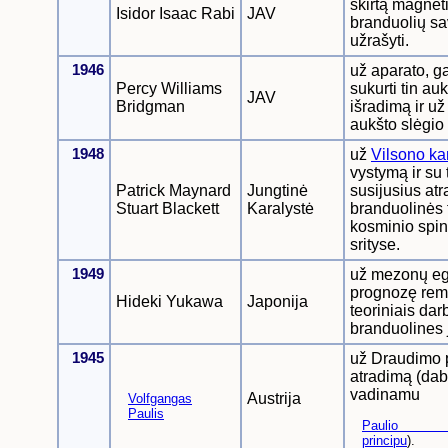
skirtą magne
Isidor Isaac Rabi
JAV
branduolių s
užrašyti.
1946
už aparato, ga
Percy Williams
sukurti tin auk
JAV
Bridgman
išradimą ir u
aukšto slėgio 
1948
už
Vilsono k
vystymą ir su 
Patrick Maynard
Jungtinė
susijusius at
Stuart Blackett
Karalystė
branduolinės f
kosminio spi
srityse.
1949
už mezonų eg
prognozę rem
Hideki Yukawa
Japonija
teoriniais dar
branduolines 
1945
už Draudimo 
atradimą (dab
vadinamu
Austrija
Volfgangas
Paulis
Paulio d
principu
).