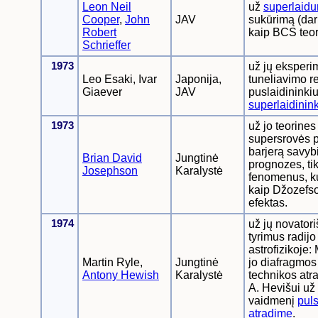
Leon Neil
už
superlaid
Cooper
,
John
JAV
sukūrimą (da
Robert
kaip BCS teori
Schrieffer
1973
už jų eksperi
Leo Esaki, Ivar
Japonija,
tuneliavimo re
Giaever
JAV
puslaidininkiu
superlaidinin
1973
už jo teorines
supersrovės p
barjerą savyb
Brian David
Jungtinė
prognozes, tik
Josephson
Karalystė
fenomenus, ku
kaip Džozefs
efektas.
1974
už jų novator
tyrimus radijo
astrofizikoje:
Martin Ryle,
Jungtinė
jo diafragmos
Antony Hewish
Karalystė
technikos atr
A. Hevišui u
vaidmenį
pul
atradime
.