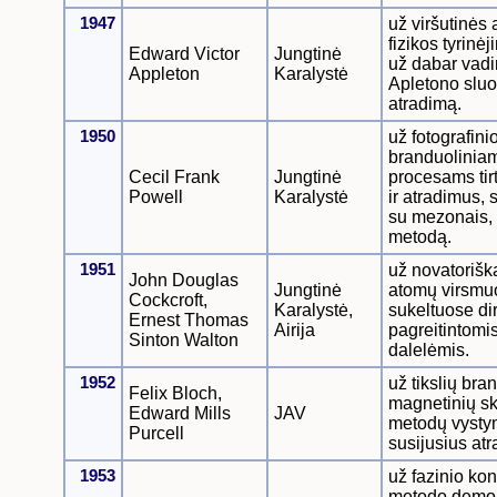
1947
už viršutinės
fizikos tyrinė
Edward Victor
Jungtinė
už dabar vad
Appleton
Karalystė
Apletono slu
atradimą.
1950
už fotografin
branduolinia
Cecil Frank
Jungtinė
procesams tir
Powell
Karalystė
ir atradimus, 
su mezonais, t
metodą.
1951
už novatorišk
John Douglas
Jungtinė
atomų virsmu
Cockcroft,
Karalystė,
sukeltuose dir
Ernest Thomas
Airija
pagreitintomi
Sinton Walton
dalelėmis.
1952
už tikslių bra
Felix Bloch,
magnetinių s
Edward Mills
JAV
metodų vystym
Purcell
susijusius at
1953
už fazinio kon
metodo demon