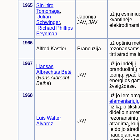
1965
Sin-Itiro
Tomonaga
,
už jų esminiu
Julian
Japonija,
kvantinėje
Schwinger
,
JAV, JAV
elektrodinami
Richard Phillips
Feynman
1966
už optinių me
Alfred Kastler
Prancūzija
rezonansams
tirti atradimą 
1967
už jo indėlį į
Hansas
branduolinių 
Albrechtas Betė
JAV
teoriją, ypač 
(
Hans Albrecht
energijos ga
Bethe
)
žvaigždėse.
1968
už jo lemiamą 
elementariųjų
fiziką, o tiksli
didelio numer
Luis Walter
rezonansinių
JAV
Alvarez
atradimą, kurį
leido jo atrad
naudojant van