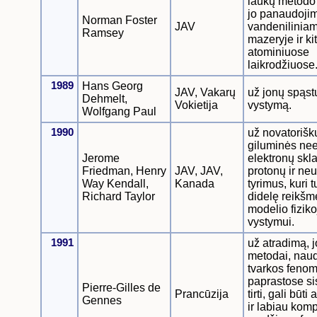
laukų metodo 
jo panaudoji
Norman Foster
JAV
vandenilinia
Ramsey
mazeryje ir ki
atominiuose
laikrodžiuose
1989
Hans Georg
JAV, Vakarų
už jonų spąst
Dehmelt,
Vokietija
vystymą.
Wolfgang Paul
1990
už novatorišk
giluminės nee
Jerome
elektronų skl
Friedman, Henry
JAV, JAV,
protonų ir neu
Way Kendall,
Kanada
tyrimus, kuri t
Richard Taylor
didelę reikš
modelio fiziko
vystymui.
1991
už atradimą, 
metodai, nau
tvarkos feno
paprastose s
Pierre-Gilles de
Prancūzija
tirti, gali būti
Gennes
ir labiau kom