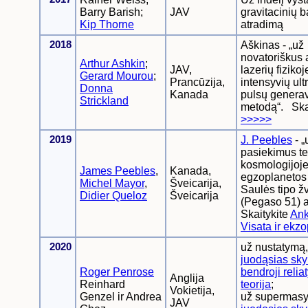
Barry Barish;
JAV
gravitacinių 
Kip Thorne
atradimą
2018
Aškinas - „už
novatoriškus 
Arthur Ashkin
;
JAV,
lazerių fizikoje
Gerard Mourou
;
Prancūzija,
intensyvių ul
Donna
Kanada
pulsų genera
Strickland
metodą“. Skai
>>>>>
2019
J. Peebles
- „
pasiekimus te
kosmologijoje“;
James Peebles
,
Kanada,
egzoplanetos 
Michel Mayor
,
Šveicarija,
Saulės tipo ž
Didier Queloz
Šveicarija
(Pegaso 51) a
Skaitykite
Ank
Visata ir ekz
2020
už nustatymą,
juodąsias sky
Roger Penrose
bendroji reli
Anglija
Reinhard
teorija
;
Vokietija,
Genzel ir Andrea
už supermasy
JAV