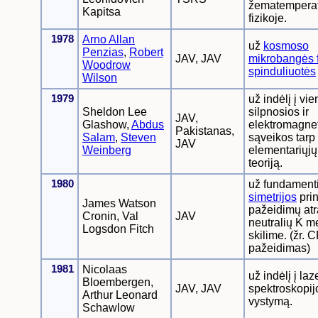
žematemperat
Kapitsa
fizikoje.
1978
Arno Allan
už
kosmoso
Penzias
,
Robert
JAV, JAV
mikrobangės 
Woodrow
spinduliuotės
Wilson
1979
už indėlį į vi
Sheldon Lee
silpnosios ir
JAV,
Glashow,
Abdus
elektromagne
Pakistanas,
Salam
,
Steven
sąveikos tarp
JAV
Weinberg
elementariųjų
teoriją.
1980
už fundament
simetrijos
pri
James Watson
pažeidimų at
Cronin, Val
JAV
neutralių K 
Logsdon Fitch
skilime. (žr. 
pažeidimas)
1981
Nicolaas
už indėlį į laz
Bloembergen,
JAV, JAV
spektroskopij
Arthur Leonard
vystymą.
Schawlow