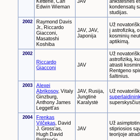
Ketterle, Carl
JAV
ankstesnes e
Edwin Wieman
kondensatų s
studijas.
2002
Raymond Davis
Už novatorišk
Jr., Riccardo
JAV, JAV,
į astrofiziką, o
Giacconi,
Japonija
kosminių neut
Masatoshi
aptikimą.
Koshiba
2002
Už novatorišką
astrofiziką, ku
Riccardo
JAV
atrasti kosmi
Giacconi
Rentgeno spi
šaltinius.
2003
Alexei
Abrikosov
, Vitaly
JAV, Rusija,
Už novatorišk
Ginzburg,
Jungtinė
superlaidinink
Anthony James
Karalystė
superskysčius
Leggett'as
2004
Frenkas
Vilčekas
, David
Už asimptotin
J. Gross'as,
JAV
stipriosios są
Hugh David
teorijoje atra
Politzer'is