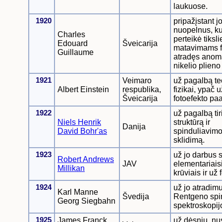
laukuose.
1920
pripažįstant j
nuopelnus, ku
Charles
perteikė tiksl
Edouard
Šveicarija
matavimams fi
Guillaume
atradęs anoma
nikelio plieno
1921
Veimaro
už pagalbą te
Albert Einstein
respublika,
fizikai, ypač u
Šveicarija
fotoefekto pa
1922
už pagalbą ti
Niels Henrik
struktūrą ir
Danija
David Bohr'as
spinduliavimo 
sklidimą.
1923
už jo darbus 
Robert Andrews
JAV
elementariais
Millikan
krūviais ir už 
1924
už jo atradimu
Karl Manne
Švedija
Rentgeno spi
Georg Siegbahn
spektroskopij
1925
James Franck,
už dėsnių, n