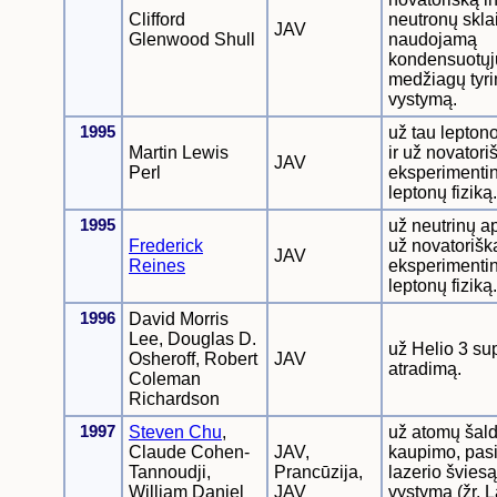
Clifford
neutronų skla
JAV
Glenwood Shull
naudojamą
kondensuotųj
medžiagų tyr
vystymą.
1995
už tau lepton
Martin Lewis
ir už novatori
JAV
Perl
eksperimentinį
leptonų fiziką.
1995
už neutrinų ap
Frederick
už novatorišk
JAV
Reines
eksperimentinį
leptonų fiziką.
1996
David Morris
Lee, Douglas D.
už Helio 3 s
Osheroff, Robert
JAV
atradimą.
Coleman
Richardson
1997
Steven Chu
,
už atomų šald
Claude Cohen-
JAV,
kaupimo, pasi
Tannoudji,
Prancūzija,
lazerio švies
William Daniel
JAV
vystymą (žr. L