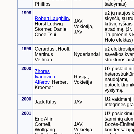
Phillips
šaldymas)
1998
už jų naujos k
Robert Laughlin
,
skysčių su tr
JAV,
Horst Ludwig
krūvių ryšiais
Vokietija,
Störmer, Daniel
atradimą. (žr.
JAV
Chee Tsui
Trupmeninis k
Holo efektas)
1999
Gerardus't Hooft,
už elektrosil
Martinus
Nyderlandai
sąveikos kvan
Veltman
struktūros aiš
2000
Už puslaidini
Zhores
heterostruktūr
Ivanovich
Rusija,
naudojamų
Alferov
, Herbert
Vokietija
optoelektronik
Kroemer
vystymą.
2000
Už vaidmenį 
Jack Kilby
JAV
integrines gr
2001
Už pasiekimus
Eric Allin
šarminių ato
Cornell,
JAV,
Bozės-Einšte
Wolfgang
Vokietija,
kondensacijoj