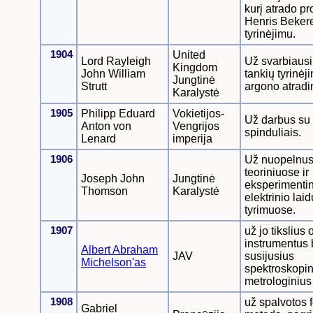
kurį atrado pr
Henris Bekere
tyrinėjimu.
1904
United
Lord Rayleigh
Už svarbiausi
Kingdom
John William
tankių tyrinėj
Jungtinė
Strutt
argono atradi
Karalystė
1905
Philipp Eduard
Vokietijos-
Už darbus su 
Anton von
Vengrijos
spinduliais.
Lenard
imperija
1906
Už nuopelnu
teoriniuose ir
Joseph John
Jungtinė
eksperimenti
Thomson
Karalystė
elektrinio lai
tyrimuose.
1907
už jo tikslius 
instrumentus b
Albert Abraham
JAV
susijusius
Michelson'as
spektroskopini
metrologinius
1908
už spalvotos f
Gabriel