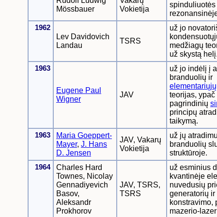
Rudolf Ludwig
Vakarų
spinduliuotės
Mössbauer
Vokietija
rezonansinėje
1962
už jo novator
Lev Davidovich
kondensuotųj
TSRS
Landau
medžiagų teor
už skystą helį
1963
už jo indėlį į
branduolių ir
elementariųjų
Eugene Paul
JAV
teorijas, ypač
Wigner
pagrindinių
si
principų atrad
taikymą.
1963
Maria Goeppert-
už jų atradim
JAV, Vakarų
Mayer
,
J. Hans
branduolių sl
Vokietija
D. Jensen
struktūroje.
1964
Charles Hard
už esminius 
Townes, Nicolay
kvantinėje ele
Gennadiyevich
JAV, TSRS,
nuvedusių pri
Basov,
TSRS
generatorių ir
Aleksandr
konstravimo,
Prokhorov
mazerio-lazeri