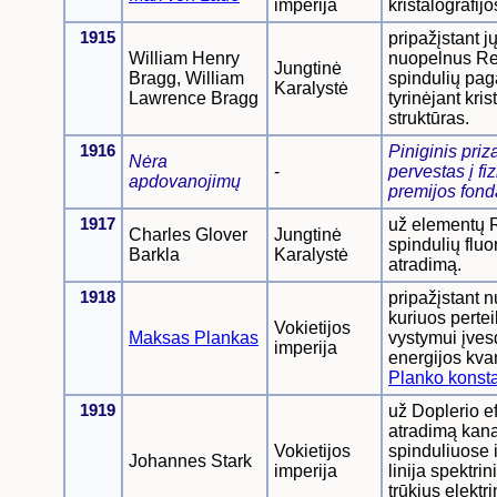
imperija
kristalografij
1915
pripažįstant j
William Henry
nuopelnus R
Jungtinė
Bragg, William
spindulių pag
Karalystė
Lawrence Bragg
tyrinėjant kris
struktūras.
1916
Piniginis priz
Nėra
-
pervestas į fi
apdovanojimų
premijos fond
1917
už elementų 
Charles Glover
Jungtinė
spindulių flu
Barkla
Karalystė
atradimą.
1918
pripažįstant 
kuriuos pertei
Vokietijos
Maksas Plankas
vystymui įve
imperija
energijos kvan
Planko konst
1919
už Doplerio e
atradimą kana
Vokietijos
spinduliuose i
Johannes Stark
imperija
linija spektrini
trūkius elektr