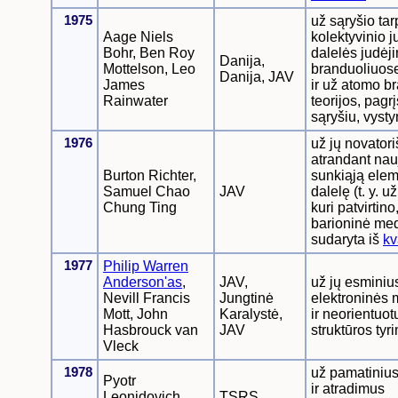
1975
už sąryšio tar
Aage Niels
kolektyvinio j
Bohr, Ben Roy
dalelės judėj
Danija,
Mottelson, Leo
branduoliuos
Danija, JAV
James
ir už atomo b
Rainwater
teorijos, pagr
sąryšiu, vyst
1976
už jų novator
atrandant nau
Burton Richter,
sunkiąją elem
Samuel Chao
JAV
dalelę (t. y. u
Chung Ting
kuri patvirtino
barioninė me
sudaryta iš
kv
1977
Philip Warren
Anderson'as
,
JAV,
už jų esminius
Nevill Francis
Jungtinė
elektroninės 
Mott, John
Karalystė,
ir neorientuot
Hasbrouck van
JAV
struktūros tyr
Vleck
1978
už pamatinius
Pyotr
ir atradimus
Leonidovich
TSRS