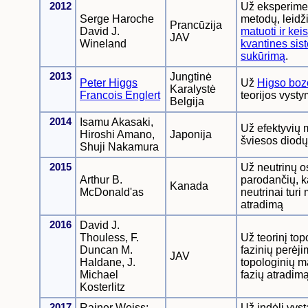
2012
Už eksperime
Serge Haroche
metodų, leidž
Prancūzija
David J.
matuoti ir keis
JAV
Wineland
kvantines sis
sukūrimą
.
2013
Jungtinė
Peter Higgs
Už
Higso bo
Karalystė
Francois Englert
teorijos vysty
Belgija
2014
Isamu Akasaki,
Už efektyvių 
Hiroshi Amano,
Japonija
šviesos diodų
Shuji Nakamura
2015
Už neutrinų os
Arthur B.
parodančių, 
Kanada
McDonald'as
neutrinai turi
atradimą
2016
David J.
Thouless, F.
Už teorinį top
Duncan M.
fazinių perėji
JAV
Haldane, J.
topologinių m
Michael
fazių atradim
Kosterlitz
2017
Rainer Weiss;
Už indėlį vyst