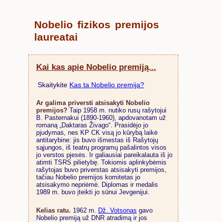
Nobelio fizikos premijos
laureatai
Kai kas apie Nobelio premiją...
Skaitykite
Kas ta Nobelio premija?
Ar galima priversti atsisakyti Nobelio
premijos?
Taip 1958 m. nutiko rusų rašytojui
B. Pasternakui (1890-1960), apdovanotam už
romaną „Daktaras Živago“. Prasidėjo jo
pjudymas, nes KP CK visą jo kūrybą laikė
antitarybine: jis buvo išmestas iš Rašytojų
sąjungos, iš teatrų programų pašalintos visos
jo verstos pjesės. Ir galiausiai pareikalauta iš jo
atimti TSRS pilietybę. Tokiomis aplinkybėmis
rašytojas buvo priverstas atsisakyti premijos,
tačiau Nobelio premijos komitetas jo
atsisakymo nepriėmė. Diplomas ir medalis
1989 m. buvo įteikti jo sūnui Jevgenijui.
Kelias ratu.
1962 m.
Dž. Votsonas
gavo
Nobelio premiją už DNR atradimą ir jos