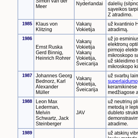
Simon van der
Nyderlandai
dalelių (silpn
Meer
sąveikos tarpi
Z atradimo.
1985
Klaus von
Vakarų
už kvantinio 
Klitzing
Vokietija
atradimą.
1986
už jo esminiu
Vakarų
elektronų opti
Ernst Ruska
Vokietija
pirmojo elekt
Gerd Binnig,
Vakarų
mikroskopo s
Heinrich Rohrer
Vokietija,
už skleidimo 
Šveicarija
mikroskopo k
1987
Johannes Georg
už svarbų lai
Vakarų
Bednorz, Karl
superlaidumo
Vokietija,
Alexander
keramikinėse
Šveicarija
Müller
medžiagose a
1988
Leon Max
už neutrinų p
Lederman,
metodą ir lep
Melvin
JAV
dubleto strukt
Schwartz, Jack
demonstravim
Steinberger
atradime.
1989
už atskirų vib