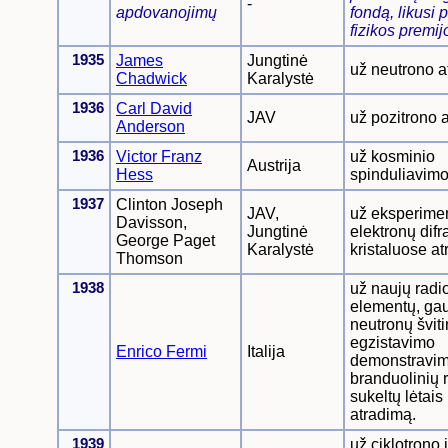
-
apdovanojimų
fondą, likusi p
fizikos premij
1935
James
Jungtinė
už neutrono a
Chadwick
Karalystė
1936
Carl David
JAV
už pozitrono 
Anderson
1936
Victor Franz
už kosminio
Austrija
Hess
spinduliavimo
1937
Clinton Joseph
JAV,
už eksperimen
Davisson,
Jungtinė
elektronų difr
George Paget
Karalystė
kristaluose at
Thomson
1938
už naujų radi
elementų, ga
neutronų švit
egzistavimo
Enrico Fermi
Italija
demonstravimą
branduolinių r
sukeltų lėtais
atradimą.
1939
už ciklotrono