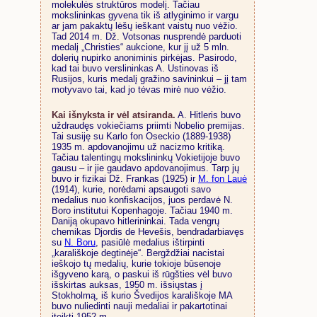
molekulės struktūros modelį. Tačiau
mokslininkas gyvena tik iš atlyginimo ir vargu
ar jam pakaktų lėšų ieškant vaistų nuo vėžio.
Tad 2014 m. Dž. Votsonas nusprendė parduoti
medalį „Christies“ aukcione, kur jį už 5 mln.
dolerių nupirko anoniminis pirkėjas. Pasirodo,
kad tai buvo verslininkas A. Ustinovas iš
Rusijos, kuris medalį gražino savininkui – jį tam
motyvavo tai, kad jo tėvas mirė nuo vėžio.
Kai išnyksta ir vėl atsiranda.
A. Hitleris buvo
uždraudęs vokiečiams priimti Nobelio premijas.
Tai susiję su Karlo fon Oseckio (1889-1938)
1935 m. apdovanojimu už nacizmo kritiką.
Tačiau talentingų mokslininkų Vokietijoje buvo
gausu – ir jie gaudavo apdovanojimus. Tarp jų
buvo ir fizikai Dž. Frankas (1925) ir
M. fon Lauė
(1914), kurie, norėdami apsaugoti savo
medalius nuo konfiskacijos, juos perdavė N.
Boro institutui Kopenhagoje. Tačiau 1940 m.
Daniją okupavo hitlerininkai. Tada vengrų
chemikas Djordis de Hevešis, bendradarbiavęs
su
N. Boru
, pasiūlė medalius ištirpinti
„karališkoje degtinėje“. Bergždžiai nacistai
ieškojo tų medalių, kurie tokioje būsenoje
išgyveno karą, o paskui iš rūgšties vėl buvo
išskirtas auksas, 1950 m. išsiųstas į
Stokholmą, iš kurio Švedijos karališkoje MA
buvo nuliedinti nauji medaliai ir pakartotinai
įteikti 1952 m.