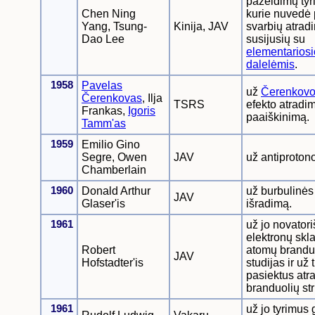
pažeidimų tyr
Chen Ning
kurie nuvedė 
Yang, Tsung-
Kinija, JAV
svarbių atrad
Dao Lee
susijusių su
elementarios
dalelėmis
.
1958
Pavelas
už
Čerenkovo
Čerenkovas
, Ilja
TSRS
efekto atradim
Frankas,
Igoris
paaiškinimą.
Tamm'as
1959
Emilio Gino
Segre, Owen
JAV
už antiproton
Chamberlain
1960
Donald Arthur
už burbulinė
JAV
Glaser'is
išradimą.
1961
už jo novator
elektronų skl
Robert
atomų brandu
JAV
Hofstadter'is
studijas ir už
pasiektus atr
branduolių str
1961
už jo tyrimus