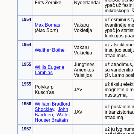
Frits Zernike
Nyderlandai
ypač už fazini
mikroskopo i
1954
už esminius t
Max Bornas
Vakarų
kvantinėje me
(
Max Born
)
Vokietija
ypač jo statis
funkcijos paa
1954
už atsitiktin
Vakarų
Walther Bothe
ir su juo susi
Vokietija
atradimus.
1955
Jungtinės
už atradimus,
Willis Eugene
Amerikos
su vandenilio
Lamb'as
Valstijos
(žr. Lamo posl
1955
už tikslų elek
Polykarp
JAV
magnetinio 
Kusch'as
nustatymą.
1956
William Bradford
už puslaidinin
Shockley
,
John
JAV
ir tranzistoria
Bardeen
,
Walter
atradimą.
Houser Brattain
1957
už jų lyginum