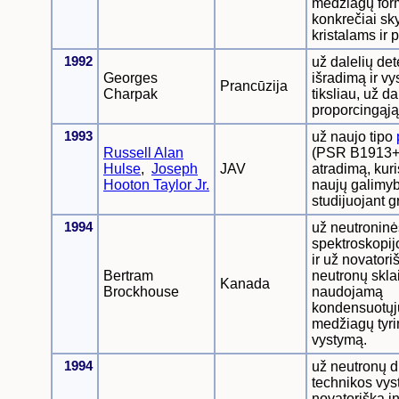
medžiagų fo
konkrečiai sk
kristalams ir
1992
už dalelių det
Georges
išradimą ir vy
Prancūzija
Charpak
tiksliau, už d
proporcingąj
1993
už naujo tipo
Russell Alan
(PSR B1913+
Hulse
,
Joseph
JAV
atradimą, kuri
Hooton Taylor Jr.
naujų galimyb
studijuojant gr
1994
už neutroninė
spektroskopij
ir už novatoriš
Bertram
neutronų skla
Kanada
Brockhouse
naudojamą
kondensuotųj
medžiagų tyr
vystymą.
1994
už neutronų di
technikos vys
novatorišką in