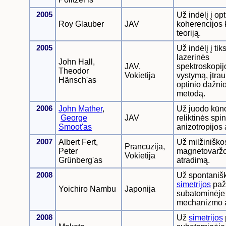
2005
Už indėlį į op
Roy Glauber
JAV
koherencijos 
teoriją.
2005
Už indėlį į tik
lazerinės
John Hall,
JAV,
spektroskopij
Theodor
Vokietija
vystymą, įtrau
Hänsch'as
optinio dažni
metodą.
2006
John Mather
,
Už juodo kūno
George
JAV
reliktinės spi
Smoot'as
anizotropijos 
2007
Albert Fert,
Už milžiniško
Prancūzija,
Peter
magnetovaržo
Vokietija
Grünberg'as
atradimą.
2008
Už spontaniš
simetrijos
paž
Yoichiro Nambu
Japonija
subatominėje 
mechanizmo a
2008
Už
simetrijos