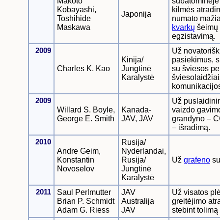
Makoto
subatominėje 
Kobayashi,
kilmės atradim
Japonija
Toshihide
numato mažiau
Maskawa
kvarkų
šeimų
egzistavimą.
2009
Už novatoriš
Kinija/
pasiekimus, s
Charles K. Kao
Jungtinė
su šviesos p
Karalystė
šviesolaidžia
komunikacijo
2009
Už puslaidini
Willard S. Boyle,
Kanada-
vaizdo gavimo
George E. Smith
JAV, JAV
grandyno – CC
– išradimą.
2010
Rusija/
Andre Geim,
Nyderlandai,
Konstantin
Rusija/
Už
grafeno
su
Novoselov
Jungtinė
Karalystė
2011
Saul Perlmutter
JAV
Už visatos pl
Brian P. Schmidt
Australija
greitėjimo atr
Adam G. Riess
JAV
stebint tolim