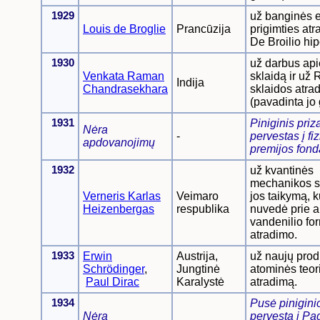
1929
už banginės e
Louis de Broglie
Prancūzija
prigimties atr
De Broilio hi
1930
už darbus api
Venkata Raman
sklaidą ir už
Indija
Chandrasekhara
sklaidos atra
(pavadinta jo 
1931
Piniginis priz
Nėra
-
pervestas į fi
apdovanojimų
premijos fond
1932
už kvantinės
mechanikos s
Verneris Karlas
Veimaro
jos taikymą, k
Heizenbergas
respublika
nuvedė prie a
vandenilio fo
atradimo.
1933
Erwin
Austrija,
už naujų prod
Schrödinger
,
Jungtinė
atominės teor
Paul Dirac
Karalystė
atradimą.
1934
Pusė pinigini
Nėra
pervesta į Pag