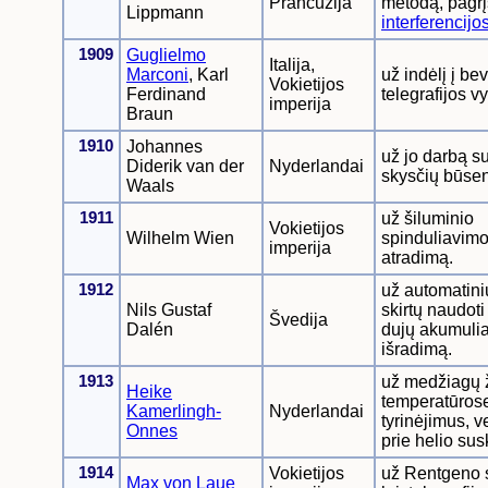
Prancūzija
metodą, pagrį
Lippmann
interferencijo
1909
Guglielmo
Italija,
Marconi
, Karl
už indėlį į be
Vokietijos
Ferdinand
telegrafijos v
imperija
Braun
1910
Johannes
už jo darbą su
Diderik van der
Nyderlandai
skysčių būsen
Waals
1911
už šiluminio
Vokietijos
Wilhelm Wien
spinduliavim
imperija
atradimą.
1912
už automatinių
Nils Gustaf
skirtų naudoti
Švedija
Dalén
dujų akumulia
išradimą.
1913
už medžiagų
Heike
temperatūros
Kamerlingh-
Nyderlandai
tyrinėjimus, 
Onnes
prie helio sus
1914
Vokietijos
už Rentgeno 
Max von Laue