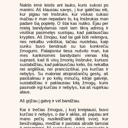
Naktis ėmė leistis ant lauko, kuris sukosi po
manimi. Aš klausiau savęs, į kur galėčiau eiti,
kur pigiau nei Insbruke, kur viskas sukasi
mažiau ir man nepadaro to, ką Insbrukas man
padarė šią popietę. O štai kas nutiko. Ėjau per
mietą bandydamas rasti tam tikrą adresą ir
visiškai pasimetęs sustojau, kad paklausčiau
krypties. Aš žinojau, kad tai gali būti nelengva,
nes nekalbu vokiškai, tačiau nustebau, kaip
sunku buvo bendrauti su tuo konkrečiu
žmogumi. Palaipsniui tiesa nušvito man, kai
mes kankinomės bandydami vienas kitą
suprasti, kad iš visų žmonių Insbruke, kuriuos
sustabdžiau, kad paklausčiau kelio, šis nekalba
nei angliškai, nei prancūziškai, yra kurčias ir
nebylys. Su maloniai atsiprašančių gestų, aš
pasišalinau ir po kelių minučių, kitoje gatvėje,
sustabdžiau ir paklausiau kitą žmogų, kuris
pasirodė irgi kurčias ir nebylys, kai aš nupirkau
alaus.
Aš grįžau į gatvę ir vėl bandžiau.
Kai ir trečias žmogus, į kurį kreipiausi, buvo
kurčias ir nebylys, o dar ir aklas, aš pajutau ant
mano pečių nusileidžiantį didelį svorį; kur
besižvalgiau, medžiai ir pastatai atrodė tamsiai
ir grėsmingai. Aš susisukau į savo apsiaustą ir