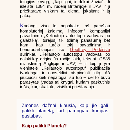
trilogijos knygą, „Taip ilgai, ir dėkui žuviai“. Ji
išleista 1984 m. rudenį Britanijoje ir JAV ir ji
prieštaravo viskam tai dienai, įskaitant ir ją
pačią.
K
adangi viso to nepakako, aš parašiau
kompiuterinį žaidimą „Infocom“ kompanijai
pavadinimu „Keliautojo autostopu vadovas po
galaktiką“, turėjusį tik tolimą panašumą bet
kam, kas turėjo tokį pavadinimą ir
bendradarbiaujant su
Geoffrey Perkins'u
surinkau „Keliautojo autostopu vadovas po
galaktiką: originalūs radijo laidų tekstai“ (1985
m. išleistą Anglijoje ir JAV) – ir taip ji yra
vienintelė „Keliautojo autostopu“ publikacija
tvarkingai ir nuosekliai atspindinti kitą. Aš
jaučiuosi kiek nepatogiai su tuo – dėl to buvo
parašytas įvadas tai knygai, kuriam paskutinis
ir šis, kurį skaitote, visiškai prieštarauja.
Žmonės dažnai klausia, kaip jie gali
palikti planetą, tad parengiau trumpas
pastabas.
Kaip palikti Planetą?