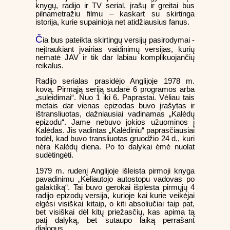
knygų, radijo ir TV serial, įrašų ir greitai bus
pilnametražiu filmu – kaskart su skirtinga
istorija, kurie supainioja net atidžiausius fanus.
Č
ia bus pateikta skirtingų versijų pasirodymai -
neįtraukiant įvairias vaidinimų versijas, kurių
nematė JAV ir tik dar labiau komplikuojančių
reikalus.
Radijo serialas prasidėjo Anglijoje 1978 m.
kovą. Pirmąją seriją sudarė 6 programos arba
„suleidimai“. Nuo 1 iki 6. Paprastai. Vėliau tais
metais dar vienas epizodas buvo įrašytas ir
ištransliuotas, dažniausiai vadinamas „Kalėdų
epizodu“. Jame nebuvo jokios užuominos į
Kalėdas. Jis vadintas „Kalėdiniu“ paprasčiausiai
todėl, kad buvo transliuotas gruodžio 24 d., kuri
nėra Kalėdų diena. Po to dalykai ėmė nuolat
sudėtingėti.
1979 m. rudenį Anglijoje išleista pirmoji knyga
pavadinimu „Keliautojo autostopu vadovas po
galaktiką“. Tai buvo gerokai išplėsta pirmųjų 4
radijo epizodų versija, kurioje kai kurie veikėjai
elgėsi visiškai kitaip, o kiti absoliučiai taip pat,
bet visiškai dėl kitų priežasčių, kas apima tą
patį dalyką, bet sutaupo laiką perrašant
dialogus.