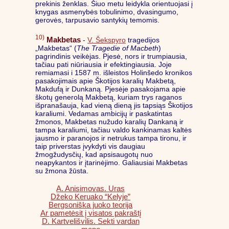
prekinis ženklas. Šiuo metu leidykla orientuojasi į
knygas asmenybės tobulinimo, dvasingumo,
gerovės, tarpusavio santykių temomis.
10)
Makbetas
-
V. Šekspyro
tragedijos
„Makbetas“ (
The Tragedie of Macbeth
)
pagrindinis veikėjas. Pjesė, nors ir trumpiausia,
tačiau pati niūriausia ir efektingiausia. Joje
remiamasi i 1587 m. išleistos Holinšedo kronikos
pasakojimais apie Škotijos karalių Makbetą,
Makdufą ir Dunkaną. Pjesėje pasakojama apie
škotų generolą Makbetą, kuriam trys raganos
išpranašauja, kad vieną dieną jis tapsiąs Škotijos
karaliumi. Vedamas ambicijų ir paskatintas
žmonos, Makbetas nužudo karalių Dankaną ir
tampa karaliumi, tačiau valdo kankinamas kaltės
jausmo ir paranojos ir netrukus tampa tironu, ir
taip priverstas įvykdyti vis daugiau
žmogžudysčių, kad apsisaugotų nuo
neapykantos ir įtarinėjimo. Galiausiai Makbetas
su žmona žūsta.
A. Anisimovas. Uras
Džeko Keruako “Kelyje”
Bergsoniška juoko teorija
Ar pametėsit į visatos pakraštį
D. Kartvelišvilis. Sekti vardan