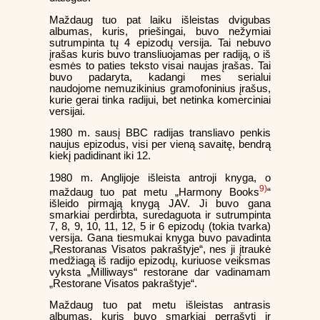
Maždaug tuo pat laiku išleistas dvigubas
albumas, kuris, priešingai, buvo nežymiai
sutrumpinta tų 4 epizodų versija. Tai nebuvo
įrašas kuris buvo transliuojamas per radiją, o iš
esmės to paties teksto visai naujas įrašas. Tai
buvo padaryta, kadangi mes serialui
naudojome nemuzikinius gramofoninius įrašus,
kurie gerai tinka radijui, bet netinka komerciniai
versijai.
1980 m. sausį BBC radijas transliavo penkis
naujus epizodus, visi per vieną savaitę, bendrą
kiekį padidinant iki 12.
1980 m. Anglijoje išleista antroji knyga, o
9)
maždaug tuo pat metu „Harmony Books
“
išleido pirmąją knygą JAV. Ji buvo gana
smarkiai perdirbta, suredaguota ir sutrumpinta
7, 8, 9, 10, 11, 12, 5 ir 6 epizodų (tokia tvarka)
versija. Gana tiesmukai knyga buvo pavadinta
„Restoranas Visatos pakraštyje“, nes ji įtraukė
medžiagą iš radijo epizodų, kuriuose veiksmas
vyksta „Milliways“ restorane dar vadinamam
„Restorane Visatos pakraštyje“.
Maždaug tuo pat metu išleistas antrasis
albumas, kuris buvo smarkiai perrašyti ir