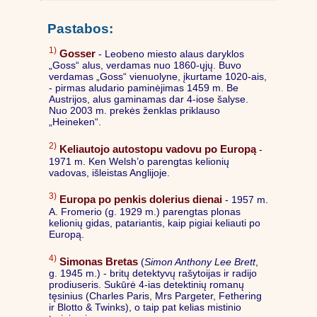
Pastabos:
1)
Gosser
- Leobeno miesto alaus daryklos
„Goss“ alus, verdamas nuo 1860-ųjų. Buvo
verdamas „Goss“ vienuolyne, įkurtame 1020-ais,
- pirmas aludario paminėjimas 1459 m. Be
Austrijos, alus gaminamas dar 4-iose šalyse.
Nuo 2003 m. prekės ženklas priklauso
„Heineken“.
2)
Keliautojo autostopu vadovu po Europą
-
1971 m. Ken Welsh’o parengtas kelionių
vadovas, išleistas Anglijoje.
3)
Europa po penkis dolerius dienai
- 1957 m.
A. Fromerio (g. 1929 m.) parengtas plonas
kelionių gidas, patariantis, kaip pigiai keliauti po
Europą.
4)
Simonas Bretas
(
Simon Anthony Lee Brett
,
g. 1945 m.) - britų detektyvų rašytoijas ir radijo
prodiuseris. Sukūrė 4-ias detektinių romanų
tęsinius (Charles Paris, Mrs Pargeter, Fethering
ir Blotto & Twinks), o taip pat kelias mistinio