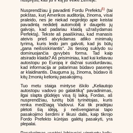
nuspręsti, kas jis ir ką jis veikė Žemėje.
6)
Nusprendžiau jį pavadinti Fordu Prefektu
(tai
pokštas, kurį Amerikos auditorija, žinoma, visai
praleido, nes jie niekad negirdėjo apie keistai
pavadintą nedidelį automobilį ir daugelis jų
galvojo, kad padariau klaidą užrašydamas
Perfektą). Tekste aš paaiškinau, kad manasis
ateivis prieš atvykdamas atliko minimalų
tyrimą, kuris leido jam galvoti, kad jis būtų
„gana neišsiskiriantis“. Jis tiesiog suklydo su
dominuojančia gyvybės forma. Tad kaip
atsirado klaida? Aš prisiminiau, kad kai keliavau
autostopu po Europą ir dažnai susidurdavau,
kad informacija ar patarimas būdavo pasenęs
ar klaidinantis. Dauguma jų, žinoma, būdavo iš
kitų žmonių kelionių pasakojimų.
Tuo metu staiga mintyse iškilo „Keliautojo
autostopu vadovo po galaktiką“ pavadinimas,
ilgai slapta glūdėjęs visą šį laiką. Fordas, aš
nusprendžiau, turėtų būti tyrinėtojas, kuris
renka medžiagą Vadovui. Kai tik pradėjau
plėtoti šią idėją, ji neišvengiamai tapo
pasakojimo šerdimi ir likusi dalis, kaip tikrojo
Fordo Prefekto kūrėjas galėtų pasakyti, yra
plepalai.