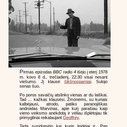
P
irmas epizodas
BBC radio 4
išėjo į eterį 1978
m. kovo 8 d., trečiadienį, 22:30 visai nesant
viešumo. Jį klausė
šikšnosparniai
. Sulojo
senas šuo.
Po poros savaičių atslinko vienas ar du laiškai.
Tad … kažkas klausėsi. Žmonėms, su kuriais
kalbėjausi, atrodo, patiko paranojiškas
androidas Marvinas, apie kurį parašiau kaip
vieno veiksmo anekdotą ir vėliau išplėtojau tik
primygtinai reikalaujant
Geoffrey
.
Tada susidomėjo kai kurie leidėjai ir „Pan