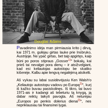
P
avadinimo idėja man pirmiausia krito į dirvą,
kai 1971 m. gulėjau girtas lauke prie Insbruko,
Austrijoje. Ne ypač girtas, bet taip apgirtęs, kaip
1)
būni po poros stipraus „Gosser
“ bokalų, kai
prieš tai nevalgei pora dienų – ir atsižvelgiant,
kad esi keliautojas autostopu be skatiko
kišenėje. Kalbu apie lengvą negalėjimą atsikelti.
Aš vykau su labai susidėvėjusiu Ken Walsh‘o
2)
„Keliautojo autostopu vadovu po Europą
“, kurį
iš kažko buvau pasiskolinęs. Iš tikro, tai buvo
1971-ais ir kadangi aš tebeturiu tą knygą, ją
dabar reiktų laikyti pavogta. Aš neturėjau
3)
„Europos po penkis dolerius dienai
“, nes
nepriklausiau tai finansinei lygai.