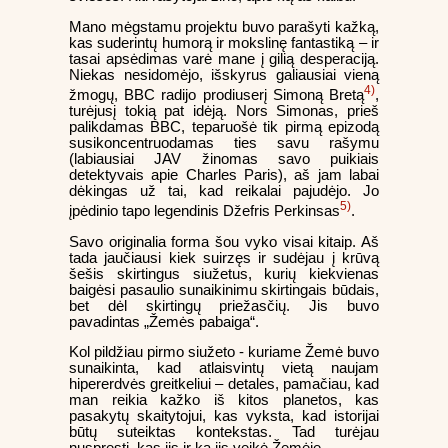
Mano mėgstamu projektu buvo parašyti kažką,
kas suderintų humorą ir mokslinę fantastiką – ir
tasai apsėdimas varė mane į gilią desperaciją.
Niekas nesidomėjo, išskyrus galiausiai vieną
4)
žmogų, BBC radijo prodiuserį Simoną Bretą
,
turėjusį tokią pat idėją. Nors Simonas, prieš
palikdamas BBC, teparuošė tik pirmą epizodą
susikoncentruodamas ties savu rašymu
(labiausiai JAV žinomas savo puikiais
detektyvais apie Charles Paris), aš jam labai
dėkingas už tai, kad reikalai pajudėjo. Jo
5)
įpėdinio tapo legendinis Džefris Perkinsas
.
Savo originalia forma šou vyko visai kitaip. Aš
tada jaučiausi kiek suirzęs ir sudėjau į krūvą
šešis skirtingus siužetus, kurių kiekvienas
baigėsi pasaulio sunaikinimu skirtingais būdais,
bet dėl skirtingų priežasčių. Jis buvo
pavadintas „Žemės pabaiga“.
Kol pildžiau pirmo siužeto - kuriame Žemė buvo
sunaikinta, kad atlaisvintų vietą naujam
hipererdvės greitkeliui – detales, pamačiau, kad
man reikia kažko iš kitos planetos, kas
pasakytų skaitytojui, kas vyksta, kad istorijai
būtų suteiktas kontekstas. Tad turėjau