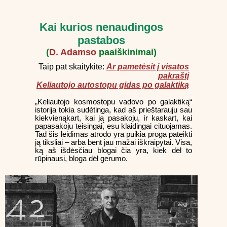
Kai kurios nenaudingos
pastabos
(
D. Adamso
paaiškinimai)
Taip pat skaitykite:
Ar pametėsit į visatos
pakraštį
Keliautojo autostopu gidas po galaktiką
„Keliautojo kosmostopu vadovo po galaktiką“
istorija tokia sudėtinga, kad aš prieštarauju sau
kiekvienąkart, kai ją pasakoju, ir kaskart, kai
papasakoju teisingai, esu klaidingai cituojamas.
Tad šis leidimas atrodo yra puikia proga pateikti
ją tiksliai – arba bent jau mažai iškraipytai. Visa,
ką aš išdėsčiau blogai čia yra, kiek dėl to
rūpinausi, bloga dėl gerumo.