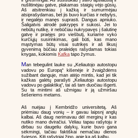
nušlitinėjau gatve, plakamas staigių vėjo gūsių.
Aš atsitrenkiau į kažką ir sumurmėjau
atsiprašydamas, bet jis buvo kurčias ir nebylys,
ir negalėjo manęs suprasti. Dangus apniuko.
Šaligatvis atrodė pakrypęs ir sukosi. Jei to
nebūtų nutikę, ir nebūčiau nukrypavęs į šalutinę
gatvę ir praėjęs pro viešbutį, kuriame vyko
kurčiųjų susirinkimas, gali būti, kas mano
mąstymas būtų visai sutrikęs ir aš likusį
gyvenimą būčiau praleidęs rašydamas tokias
knygas, kokiomis
Kafka
tapo žymus.
M
an tebegulint lauke su „Keliautojo autostopu
vadovu po Europą“ kišenėje ir žvaigždėms
sužibant danguje, man atėjo mintis, kad jei tik
kažkas galėtų parašyti „Keliautojo autostopu
vadovu po galaktiką“, tai aš tam duočiau išgerti.
Su ta mintimi aš užmigau ir ją užmiršau
šešeriems metams.
Aš nuėjau į Kembridžo universitetą. Aš
priėmiau daug vonių – ir gavau laipsnį anglų
kalbai. Aš daug nerimavau dėl merginų ir kas
nutiko mano dviračiui. Vėliau tapau rašytoju ir
dirbau su daugeliu dalykų, kurie buvo gana
sėkmingi, tačiau faktiškai nemačiau dienos
šviesos. Kiti rašytojai žino, apie ką aš kalbu.