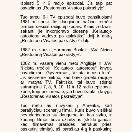
išplėsti 5 ir 6 radijo epizodai. Jis taip pat
pavadintas „Restoranas Visatos pakraštyje“.
Tuo tarpu, 6-i TV epizodai buvo transliuojami
1981 m. sausį. Jie, daugiau ir mažiau, rėmėsi
pirmais šešiais radijo epizodais. Kitais žodžiais
sakant, jie inkorporavo didesnę „Keliautojo
autostopu vadovo po galaktiką“ dalį ir antrą
„Restorano Visatos pakraštyje“ dalį.
1982 m. sausį „Harmony Books“ JAV išleido
„Restoraną Visatos pakraštyje“.
1982 m. vasarą vienu metu Anglijoje ir JAV
išleista trečioji „Keliautojo autostopu“ knyga
pavadinimu „Gyvenimas, Visata ir visa kita“.
Jis nesirėmė niekuo, kas buvo girdėta radijuje
ar matyta TV. Faktiškai tai buvo stipriai
sutrumpinti 7, 8, 9, 10, 11 ir 12 radijo epizodai,
kurie, kaip prisimenate, jau buvo įtraukti į knygą
„Restoranas Visatos pakraštyje“.
Tuo metu aš nuvykau į Ameriką, kad
parašyčiau scenarijų filmui, kuris buvo visiškai
nesuderinamas su dauguma to, kas vyko, ir
kadangi filmas buvo užlaikytas (sklido gandai,
kad filmavimas prasidės netrukus prieš
paskutinį trimitą), aš parašiau 4-ą ir paskutinę