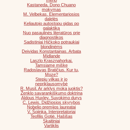
meno
Kastaneda. Dono Chuano
mokymas
M. Velbekas. Elementariosios
dalelės
Keliautojo autostopu gidas po
galaktiką
Nuo pasaulinės literatūros prie
diagnostikos
Sadistiniai Hičkoko potraukiai
blondinėms
Deividas Konstantainas. Arbata
Midlande
Laszlo Krasznahorkai.
Tamsiame miške
Radoslavas Bratičius. Kur tu,
Moze?
Stepių vilkas ir jo
nepriklausomybė
R. Musil. Ar arklys moka juoktis?
Ženklo savarankiškumo doktrina
Aldous Huxley. Suvokimo durys
C. Lewis. Didžiosios skyrybos
Nobelio premijos laureatai
V. Šojinka. Interpretatoriai
Teofilis Gotjė. Hašišas
Skaitiniai
Vartiklis