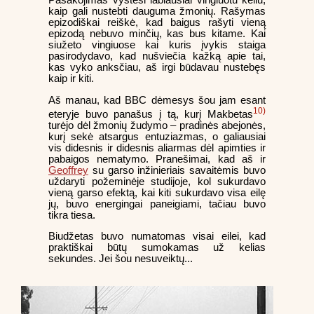
Pasakojimas vystėsi labiausiai vingiuotu keliu,
kaip gali nustebti dauguma žmonių. Rašymas
epizodiškai reiškė, kad baigus rašyti vieną
epizodą nebuvo minčių, kas bus kitame. Kai
siužeto vingiuose kai kuris įvykis staiga
pasirodydavo, kad nušviečia kažką apie tai,
kas vyko anksčiau, aš irgi būdavau nustebęs
kaip ir kiti.
Aš manau, kad BBC dėmesys šou jam esant
10)
eteryje buvo panašus į tą, kurį Makbetas
turėjo dėl žmonių žudymo – pradinės abejonės,
kurį sekė atsargus entuziazmas, o galiausiai
vis didesnis ir didesnis aliarmas dėl apimties ir
pabaigos nematymo. Pranešimai, kad aš ir
Geoffrey
su garso inžinieriais savaitėmis buvo
uždaryti požeminėje studijoje, kol sukurdavo
vieną garso efektą, kai kiti sukurdavo visa eilę
jų, buvo energingai paneigiami, tačiau buvo
tikra tiesa.
Biudžetas buvo numatomas visai eilei, kad
praktiškai būtų sumokamas už kelias
sekundes. Jei šou nesuveiktų...