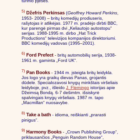
turinio pjeses.
5)
Džefris Perkinsas
(
Geoffrey Howard Perkins
,
1953- 2008) – britų komedijų prodiuseris,
rašytojas ir atlikėjas. 1977 m. pradėjo dirbti BBC,
kur parengė pirmas dvi „Keliautojo autostopu“
serijas. 1988-1995 m. dirbo „Hat Trick
Productions“ televizijos kompanijos direktoriumi.
BBC komedijų vadovas (1995–2001).
6)
Ford Prefect
- britų automobilių serija, 1938-
1961 m. gaminta „Ford UK“.
7)
Pan Books
- 1944 m. įsteigta britų leidykla.
Jos logo yra graikų dievas Panas, grojantis
dūdele. Specialozavosi knygų minkštais viršeliais
leidyboje, pvz., išleido
J. Flemingo
istorijas apie
Džeimsą Bondą. 6-7 dešimtm. išsiskyrė
spalvingais knygų viršeliais. 1987 m. tapo
„Macmillan“ nuosavybe.
8)
Take a bath
- idioma, reiškianti „prarasti
pinigus“.
9)
Harmony Books
- „Crown Publishing Group“,
priklausančios „Penguin Random House“,