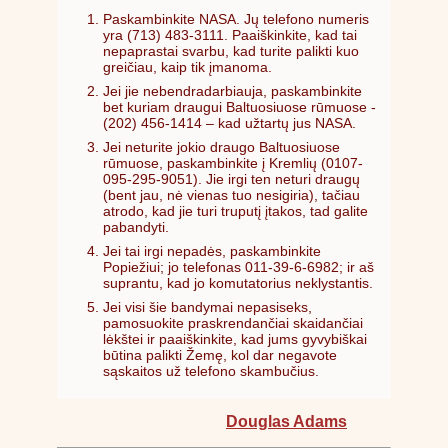
Paskambinkite NASA. Jų telefono numeris
yra (713) 483-3111. Paaiškinkite, kad tai
nepaprastai svarbu, kad turite palikti kuo
greičiau, kaip tik įmanoma.
Jei jie nebendradarbiauja, paskambinkite
bet kuriam draugui Baltuosiuose rūmuose -
(202) 456-1414 – kad užtartų jus NASA.
Jei neturite jokio draugo Baltuosiuose
rūmuose, paskambinkite į Kremlių (0107-
095-295-9051). Jie irgi ten neturi draugų
(bent jau, nė vienas tuo nesigiria), tačiau
atrodo, kad jie turi truputį įtakos, tad galite
pabandyti.
Jei tai irgi nepadės, paskambinkite
Popiežiui; jo telefonas 011-39-6-6982; ir aš
suprantu, kad jo komutatorius neklystantis.
Jei visi šie bandymai nepasiseks,
pamosuokite praskrendančiai skaidančiai
lėkštei ir paaiškinkite, kad jums gyvybiškai
būtina palikti Žemę, kol dar negavote
sąskaitos už telefono skambučius.
Douglas Adams