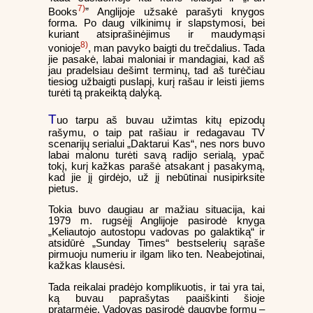
7)
Books
” Anglijoje užsakė parašyti knygos
forma. Po daug vilkinimų ir slapstymosi, bei
kuriant atsiprašinėjimus ir maudymąsi
8)
vonioje
, man pavyko baigti du trečdalius. Tada
jie pasakė, labai maloniai ir mandagiai, kad aš
jau pradelsiau dešimt terminų, tad aš turėčiau
tiesiog užbaigti puslapį, kurį rašau ir leisti jiems
turėti tą prakeiktą dalyką.
T
uo tarpu aš buvau užimtas kitų epizodų
rašymu, o taip pat rašiau ir redagavau TV
scenarijų serialui „Daktarui Kas“, nes nors buvo
labai malonu turėti savą radijo serialą, ypač
tokį, kurį kažkas parašė atsakant į pasakymą,
kad jie jį girdėjo, už jį nebūtinai nusipirksite
pietus.
Tokia buvo daugiau ar mažiau situacija, kai
1979 m. rugsėjį Anglijoje pasirodė knyga
„Keliautojo autostopu vadovas po galaktiką“ ir
atsidūrė „Sunday Times“ bestselerių sąraše
pirmuoju numeriu ir ilgam liko ten. Neabejotinai,
kažkas klausėsi.
Tada reikalai pradėjo komplikuotis, ir tai yra tai,
ką buvau paprašytas paaiškinti šioje
pratarmėje. Vadovas pasirodė daugybe formų –