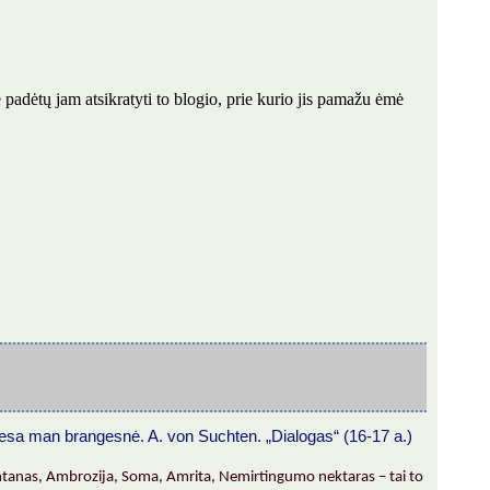
 padėtų jam atsikratyti to blogio, prie kurio jis pamažu ėmė
esa man brangesnė. A. von Suchten. „Dialogas“ (16-17 a.)
fontanas, Ambrozija, Soma, Amrita, Nemirtingumo nektaras – tai to