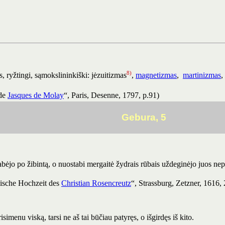
8)
s, ryžtingi, sąmokslininkiški: jėzuitizmas
,
magnetizmas
,
martinizmas
,
de
Jasques de Molay
“, Paris, Desenne, 1797, p.91)
Gebura, 5
kabėjo po žibintą, o nuostabi mergaitė žydrais rūbais uždeginėjo juos ne
.
sche Hochzeit des
Christian Rosencreutz
“, Strassburg, Zetzner, 1616, 
simenu viską, tarsi ne aš tai būčiau patyręs, o išgirdęs iš kito.