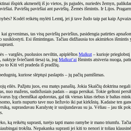
itiktinai išspirk akmenėlį iš jo vietos, jis pajudės, nuriedės žemyn, pali
aviršiai. Paviršių paviršiai ant paviršių. Žemės išmintis. Ir Lijos. Praga
ybės? Kodėl reikėtų mylėti Lemtį, jei ji tave žudo taip pat kaip Apvaiz
ai gyvenimas, tas visų paviršių paviršius, pasidengia patirties apnašomis
jo susiklostyti. Esi išmintingas. Tačiau didžiausia tos akimirkos išmintis 
uprasti.
s – vargšės, puolusios neviltin, apiplėštos
Malkut
– kurioje prieglobstį
, naktyje šviečianti tiesa) ta, jog
Malkut‘ai
Išmintis atsiveria nuoga, pati
po to Kiti vėl pradeda iš pradžių.
 bedugnių, kuriose slėptųsi paslaptis – jų pačių pamišimas.
ojų eilės. Pažįstu juos, esu matęs panašių. Jokia Skaičių doktrina negali
asas, nuo mažens, sudiržusiais padais – auga persikai. Tokie geltoni pers
švarus lyg chemiškai apdorotas, gal tik vienas kitas riebus ir baltas mi
somo, kuris nupurto tave nuo liežuvio iki pat kirkšnių. Kadaise ten gan
rsiką, suprasdavau Karalystę ir susijundavau su ja. Vėliau – jau tik pok
s.
ko, ką reikėtų suprasti, turėjo tapti mano ramybe ir mano triumfu. Tačiau
 siaubingai trokšta. Nepakanka suprasti jei kiti to nenori ir toliau klaus