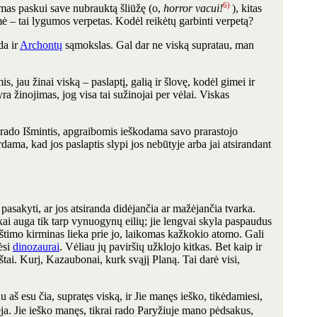
6)
kdamas paskui save nubrauktą šliūžę (o,
horror vacui!
), kitas
rmė – tai lygumos verpetas. Kodėl reikėtų garbinti verpetą?
da ir
Archontų
sąmokslas. Gal dar ne viską supratau, man
, jau žinai viską – paslaptį, galią ir šlovę, kodėl gimei ir
yra žinojimas, jog visa tai sužinojai per vėlai. Viskas
 rado Išmintis, apgraibomis ieškodama savo prarastojo
rdama, kad jos paslaptis slypi jos nebūtyje arba jai atsirandant
 pasakyti, ar jos atsiranda didėjančia ar mažėjančia tvarka.
ikai auga tik tarp vynuogynų eilių; jie lengvai skyla paspaudus
nkštimo kirminas lieka prie jo, laikomas kažkokio atomo. Gali
ėsi
dinozaurai
. Vėliau jų paviršių užklojo kitkas. Bet kaip ir
štai. Kurj, Kazaubonai, kurk svąjį Planą. Tai darė visi,
 aš esu čia, supratęs viską, ir Jie manęs ieško, tikėdamiesi,
inėja. Jie ieško manęs, tikrai rado Paryžiuje mano pėdsakus,