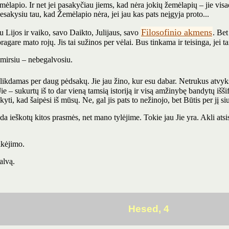
mėlapio. Ir net jei pasakyčiau jiems, kad nėra jokių žemėlapių – jie visad
akysiu tau, kad Žemėlapio nėra, jei jau kas pats neįgyja proto...
Filosofinio akmens
 Lijos ir vaiko, savo Daikto, Julijaus, savo
. Bet
gare mato rojų. Jis tai sužinos per vėlai. Bus tinkama ir teisinga, jei tai
mirsiu – nebegalvosiu.
 palikdamas per daug pėdsakų. Jie jau žino, kur esu dabar. Netrukus atvy
 Jie – sukurtų iš to dar vieną tamsią istoriją ir visą amžinybę bandytų išši
yti, kad šaipėsi iš mūsų. Ne, gal jis pats to nežinojo, bet Būtis per jį
da ieškotų kitos prasmės, net mano tylėjime. Tokie jau Jie yra. Akli atsi
ikėjimo.
kalvą.
Hesed, 4