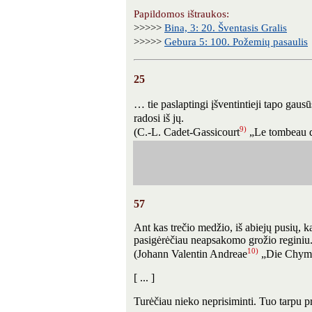
Papildomos ištraukos:
>>>>>
Bina, 3: 20. Šventasis Gralis
>>>>>
Gebura 5: 100. Požemių pasaulis
25
… tie paslaptingi įšventintieji tapo gausū
radosi iš jų.
9)
(C.-L. Cadet-Gassicourt
„Le tombeau 
57
Ant kas trečio medžio, iš abiejų pusių, 
pasigėrėčiau neapsakomo grožio reginiu
10)
(Johann Valentin Andreae
„Die Chymi
[ ... ]
Turėčiau nieko neprisiminti. Tuo tarpu pri