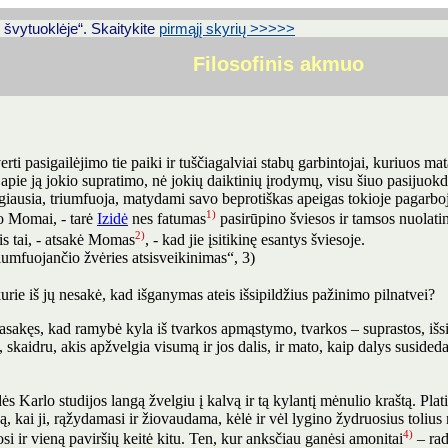
švytuoklėje“. Skaitykite
pirmąjį skyrių >>>>>
Filosofinis akmuo
rti pasigailėjimo tie paiki ir tuščiagalviai stabų garbintojai, kuriuos ma
pie ją jokio supratimo, nė jokių daiktinių įrodymų, visu šiuo pasijuokdam
logiausia, triumfuoja, matydami savo beprotiškas apeigas tokioje pagarboj
1)
 o Momai, - tarė
Izidė
nes fatumas
pasirūpino šviesos ir tamsos nuolatin
2)
is tai, - atsakė Momas
, - kad jie įsitikinę esantys šviesoje.
umfuojančio žvėries atsisveikinimas“, 3)
urie iš jų nesakė, kad išganymas ateis išsipildžius pažinimo pilnatvei?
asakęs, kad ramybė kyla iš tvarkos apmąstymo, tvarkos – suprastos, išsi
skaidru, akis apžvelgia visumą ir jos dalis, ir mato, kaip dalys susideda
s Karlo studijos langą žvelgiu į kalvą ir tą kylantį mėnulio kraštą. Plat
ą, kai ji, rąžydamasi ir žiovaudama, kėlė ir vėl lygino žydruosius toliu
4)
 ir vieną paviršių keitė kitu. Ten, kur anksčiau ganėsi amonitai
– rad