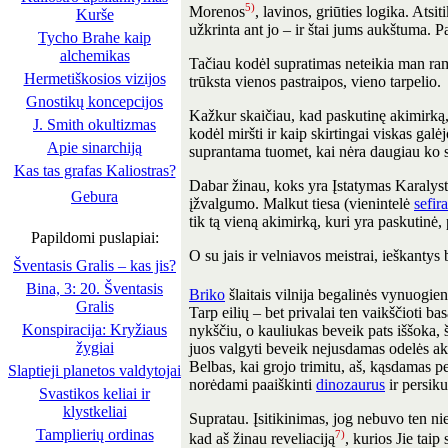
5)
Morenos
, lavinos, griūties logika. Ats
Kurše
užkrinta ant jo – ir štai jums aukštuma. P
Tycho Brahe kaip
alchemikas
Tačiau kodėl supratimas neteikia man ram
Hermetiškosios vizijos
trūksta vienos pastraipos, vieno tarpelio.
Gnostikų koncepcijos
Kažkur skaičiau, kad paskutinę akimirką, k
J. Smith okultizmas
kodėl miršti ir kaip skirtingai viskas galė
Apie sinarchiją
suprantama tuomet, kai nėra daugiau ko s
Kas tas grafas Kaliostras?
Dabar žinau, koks yra Įstatymas Karalystė
Gebura
įžvalgumo. Malkut tiesa (vienintelė
sefira
tik tą vieną akimirką, kuri yra paskutinė, 
Papildomi puslapiai:
O su jais ir velniavos meistrai, ieškantys
Šventasis Gralis – kas jis?
Bina, 3: 20. Šventasis
Briko
šlaitais vilnija begalinės vynuogien
Gralis
Tarp eilių – bet privalai ten vaikščioti b
Konspiracija: Kryžiaus
nykščiu, o kauliukas beveik pats iššoka, 
žygiai
juos valgyti beveik nejusdamas odelės ak
Belbas, kai grojo trimitu, aš, kąsdamas pe
Slaptieji planetos valdytojai
norėdami paaiškinti
dinozaurus
ir persiku
Svastikos keliai ir
klystkeliai
Supratau. Įsitikinimas, jog nebuvo ten nie
Tamplierių ordinas
7)
kad aš žinau reveliaciją
, kurios Jie taip