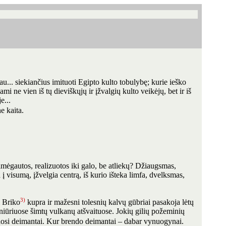
tau... siekiančius imituoti Egipto kulto tobulybę; kurie ieško
i ne vien iš tų dieviškųjų ir įžvalgių kulto veikėjų, bet ir iš
e...
e kaita.
mėgautos, realizuotos iki galo, be atliekų? Džiaugsmas,
 į visumą, įžvelgia centrą, iš kurio išteka limfa, dvelksmas,
3)
i Briko
kupra ir mažesni tolesnių kalvų gūbriai pasakoja lėtų
s niūriuose šimtų vulkanų atšvaituose. Jokių gilių požeminių
osi deimantai. Kur brendo deimantai – dabar vynuogynai.