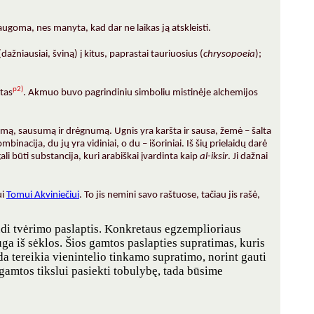
goma, nes manyta, kad dar ne laikas ją atskleisti.
dažniausiai, šviną) į kitus, paprastai tauriuosius (
chrysopoeia
);
p2)
rtas
. Akmuo buvo pagrindiniu simboliu mistinėje alchemijos
tumą, sausumą ir drėgnumą. Ugnis yra karšta ir sausa, žemė – šalta
binacija, du jų yra vidiniai, o du – išoriniai. Iš šių prielaidų darė
li būti substancija, kuri arabiškai įvardinta kaip
al-iksir
. Ji dažnai
ui
Tomui Akviniečiui
. To jis nemini savo raštuose, tačiau jis rašė,
glūdi tvėrimo paslaptis. Konkretaus egzemplioriaus
uga iš sėklos. Šios gamtos paslapties supratimas, kuris
ada tereikia vienintelio tinkamo supratimo, norint gauti
 gamtos tikslui pasiekti tobulybę, tada būsime