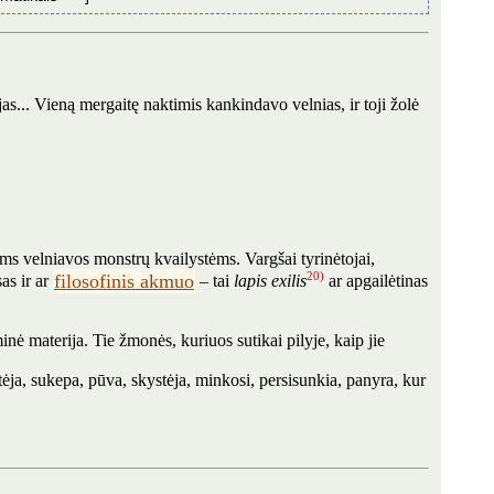
cijas... Vieną mergaitę naktimis kankindavo velnias, ir toji žolė
s velniavos monstrų kvailystėms. Vargšai tyrinėtojai,
20)
filosofinis akmuo
as ir ar
– tai
lapis exilis
ar apgailėtinas
inė materija. Tie žmonės, kuriuos sutikai pilyje, kaip jie
tėja, sukepa, pūva, skystėja, minkosi, persisunkia, panyra, kur