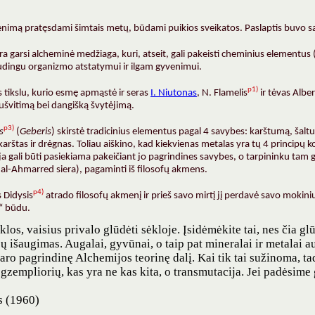
nimą pratęsdami šimtais metų, būdami puikios sveikatos. Paslaptis buvo sau
yra garsi alcheminė medžiaga, kuri, atseit, gali pakeisti cheminius elementus (
audingu organizmo atstatymui ir ilgam gyvenimui.
p1)
s tikslu, kurio esmę apmąstė ir seras
I. Niutonas
, N. Flamelis
ir tėvas Albe
ušvitimą bei dangišką švytėjimą.
p3)
s
(
Geberis
) skirstė tradicinius elementus pagal 4 savybes: karštumą, šal
karštas ir drėgnas. Toliau aiškino, kad kiekvienas metalas yra tų 4 principų kom
a gali būti pasiekiama pakeičiant jo pagrindines savybes, o tarpininku tam ga
it al-Ahmarred siera), pagaminti iš filosofų akmens.
p4)
 Didysis
atrado filosofų akmenį ir prieš savo mirtį jį perdavė savo mokini
“ būdu.
ėklos, vaisius privalo glūdėti sėkloje. Įsidėmėkite tai, nes čia 
jų išaugimas. Augalai, gyvūnai, o taip pat mineralai ir metalai a
daro pagrindinę Alchemijos teorinę dalį. Kai tik tai sužinoma, t
egzempliorių, kas yra ne kas kita, o transmutacija. Jei padėsime
s (1960)