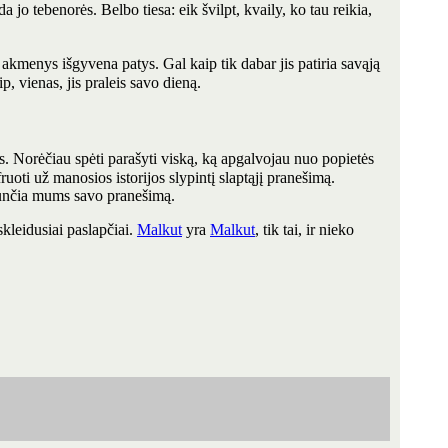
a jo tebenorės. Belbo tiesa: eik švilpt, kvaily, ko tau reikia,
 akmenys išgyvena patys. Gal kaip tik dabar jis patiria savąją
p, vienas, jis praleis savo dieną.
ks. Norėčiau spėti parašyti viską, ką apgalvojau nuo popietės
fruoti už manosios istorijos slypintį slaptąjį pranešimą.
 siunčia mums savo pranešimą.
skleidusiai paslapčiai.
Malkut
yra
Malkut
, tik tai, ir nieko