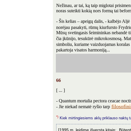
Nežinau, ar tai, ką taip miglotai prisimen
noras suteikti kokią nors formą tai beform
- Šis kelias – apeigų dalis, - kalbėjo Al
norėjau pasakyti, rūmų kiurfursto Frydr
Mūsų svetingasis šeimininkas nebandė tik
čia įkūnijo, tesukūrė mikrokosmosą. Mato
simboliu, kuriame vaizduojamas koralas
pakartoja visatos harmoniją...
66
[ ... ]
- Quantum mortalia pectora ceacae nocti
filosofi
- Jie niekad nematė ryšio tarp
*)
Kiek mirtingiesiems aklų priklauso naktų ta
[1995 m. leidime išversta kitaip: „Būtent