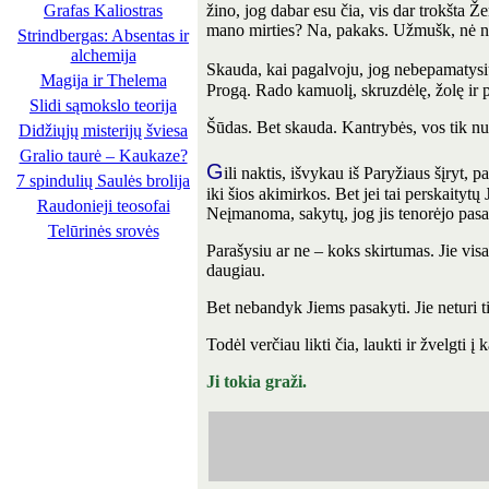
žino, jog dabar esu čia, vis dar trokšta Že
Grafas Kaliostras
mano mirties? Na, pakaks. Užmušk, nė nes
Strindbergas: Absentas ir
alchemija
Skauda, kai pagalvoju, jog nebepamatysiu
Magija ir Thelema
Progą. Rado kamuolį, skruzdėlę, žolę ir pra
Slidi sąmokslo teorija
Šūdas. Bet skauda. Kantrybės, vos tik nu
Didžiųjų misterijų šviesa
Gralio taurė – Kaukaze?
G
ili naktis, išvykau iš Paryžiaus šįryt,
7 spindulių Saulės brolija
iki šios akimirkos. Bet jei tai perskaitytų
Raudonieji teosofai
Neįmanoma, sakytų, jog jis tenorėjo pasak
Telūrinės srovės
Parašysiu ar ne – koks skirtumas. Jie visa
daugiau.
Bet nebandyk Jiems pasakyti. Jie neturi t
Todėl verčiau likti čia, laukti ir žvelgti į 
Ji tokia graži.