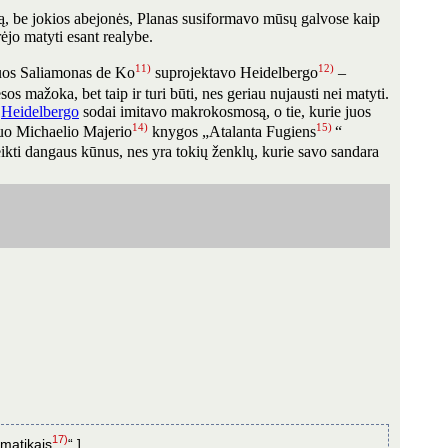
akarą, be jokios abejonės, Planas susiformavo mūsų galvose kaip
rėjo matyti esant realybe.
11)
12)
riuos Saliamonas de Ko
suprojektavo Heidelbergo
–
os mažoka, bet taip ir turi būti, nes geriau nujausti nei matyti.
.
Heidelbergo
sodai imitavo makrokosmosą, o tie, kurie juos
14)
15)
tuo Michaelio Majerio
knygos „Atalanta Fugiens
“
ikti dangaus kūnus, nes yra tokių ženklų, kurie savo sandara
17)
matikais
“ ]