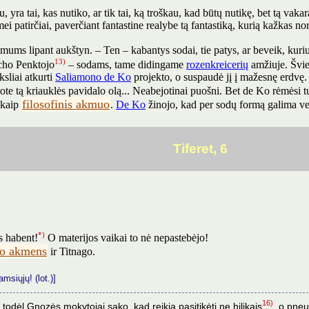
u, yra tai, kas nutiko, ar tik tai, ką troškau, kad būtų nutikę, bet tą v
ei patirčiai, paverčiant fantastine realybe tą fantastiką, kurią kažkas no
jė mums lipant aukštyn. – Ten – kabantys sodai, tie patys, ar beveik, ku
13)
icho Penktojo
– sodams, tame didingame
rozenkreicerių
amžiuje. Švies
sliai atkurti
Saliamono de Ko
projekto, o suspaudė jį į mažesnę erdvę
te tą kriauklės pavidalo olą... Neabejotinai puošni. Bet de Ko rėmėsi 
filosofinis akmuo
 kaip
.
De Ko
žinojo, kad per sodų formą galima ve
Tiferet, 6
*)
s habent!
O materijos vaikai to nė nepastebėjo!
nio akmens
ir Titnago.
msiųjų! (lot.)]
16)
 todėl Gnozės mokytojai sako, kad reikia pasitikėti ne hilikais
, o pneu