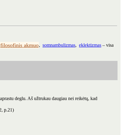
filosofinis akmuo
,
somnambulizmas
,
eklektizmas
– visa
paprastu deglu. Aš užtrukau daugiau nei reikėtų, kad
2, p.21)