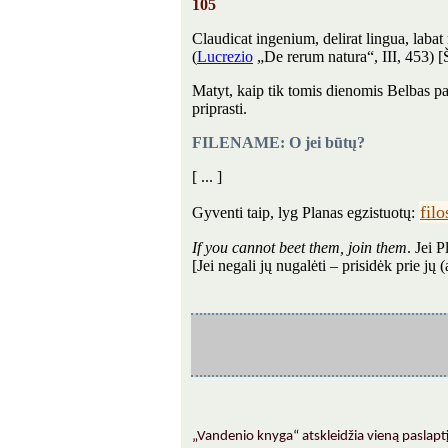
105
Claudicat ingenium, delirat lingua, labat
(
Lucrezio
„De rerum natura“, III, 453) [Šl
Matyt, kaip tik tomis dienomis Belbas pab
priprasti.
FILENAME: O jei būtų?
[ ... ]
fil
Gyventi taip, lyg Planas egzistuotų:
If you cannot beet them, join them
. Jei P
[Jei negali jų nugalėti – prisidėk prie jų (
„Vandenio knyga“ atskleidžia vieną paslapt