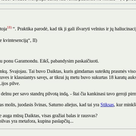
18)
toja
“. Praktika parodė, kad tik ji gali išvaryti velnius ir jų haliucina
 kvintesenciją“, II)
o su ponu Garamondu. Eikš, pabandysim paskaičiuoti.
nkų. Svajojau. Tai buvo Daiktas, kuris gimdamas suteiktų prasmės visom
ves ir klausiantys savęs, ar tikrai jų metu buvo sukurtas 18 karatų auks
ijos pilve.
elnu per savo standrų pilvotą indą, - štai čia kankinasi tavo geroji pirm
as molis, juodasis švinas, Saturno aliejus, kad tai yra
Stiksas
, kur minkš
e auga mūsų Daiktas, visas gražiai balas ir rausvas?
o pilvas yra metafora, kupina paslapčių...