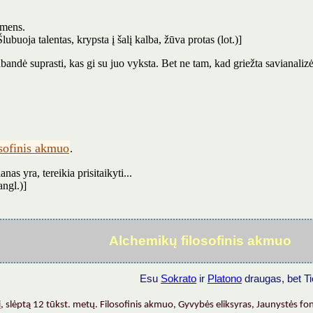
 mens.
ubuoja talentas, krypsta į šalį kalba, žūva protas (lot.)]
andė suprasti, kas gi su juo vyksta. Bet ne tam, kad griežta savianalizė
osofinis akmuo
.
lanas yra, tereikia prisitaikyti...
angl.)]
Alchemikų filosofinis akmuo
Esu
Sokrato
ir
Platono
draugas, bet Ti
į, slėptą 12 tūkst. metų. Filosofinis akmuo, Gyvybės eliksyras, Jaunystės 