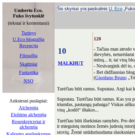
Šis skyrius yra paskutinis
U. Eco
„Fuko 
Umberto Eco.
Fuko švytuoklė
(tekstai ir komentarai)
Turinys
120
U.Eco biografija
Recencija
10
- Tačiau man atrodo ve
dievybės, neturėdami a
Filosofija
mūsų... ir, tai visų b
MALKHUT
Skaitiniai
- Nesivargink dėl to,
- Bet didžiausias blog
Fantastika
(
Giordano Bruno
„Tri
NSO
Turėčiau būti ramus. Supratau. Argi kai k
Supratau. Turėčiau būti ramus. Kas yra p
Ankstesni puslapiai:
triumfas, pastangų pabaiga? Viskas aišku, 
Alchemija
visų „kodėl“ ištakos...
Elohimų alchemija
Turėčiau būti išsekintas ramybės. Pro dėdė
Rosenkreiceriai ir
ir mieguistų motinos žemės judesių istorij
alchemija
srovių. Žemė snūduriuodama sluoksniavosi
Kaliostro apsilankymas