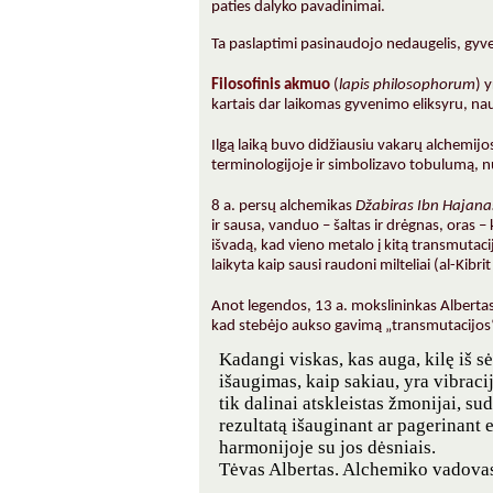
paties dalyko pavadinimai.
Ta paslaptimi pasinaudojo nedaugelis, gyve
Filosofinis akmuo
(
lapis philosophorum
) 
kartais dar laikomas gyvenimo eliksyru, n
Ilgą laiką buvo didžiausiu vakarų alchemijo
terminologijoje ir simbolizavo tobulumą, n
8 a. persų alchemikas
Džabiras Ibn Hajana
ir sausa, vanduo – šaltas ir drėgnas, oras – 
išvadą, kad vieno metalo į kitą transmutacij
laikyta kaip sausi raudoni milteliai (al-Kibr
Anot legendos, 13 a. mokslininkas Albertas
kad stebėjo aukso gavimą „transmutacijos
Kadangi viskas, kas auga, kilę iš s
išaugimas, kaip sakiau, yra vibraci
tik dalinai atskleistas žmonijai, su
rezultatą išauginant ar pagerinant 
harmonijoje su jos dėsniais.
Tėvas Albertas. Alchemiko vadova