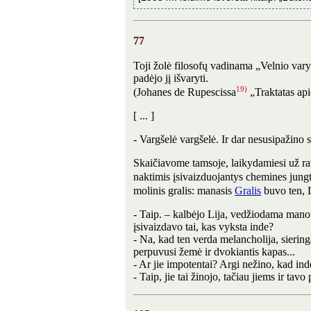
77
Toji žolė filosofų vadinama „Velnio vary
padėjo jį išvaryti.
19)
(Johanes de Rupescissa
„Traktatas apie
[ ... ]
- Vargšelė vargšelė. Ir dar nesusipažin
Skaičiavome tamsoje, laikydamiesi už ra
naktimis įsivaizduojantys chemines jungtu
molinis gralis: manasis
Gralis
buvo ten, L
- Taip. – kalbėjo Lija, vedžiodama mano d
įsivaizdavo tai, kas vyksta inde?
- Na, kad ten verda melancholija, siering
perpuvusi žemė ir dvokiantis kapas...
- Ar jie impotentai? Argi nežino, kad ind
- Taip, jie tai žinojo, tačiau jiems ir tav