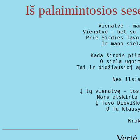
Iš palaimintosios ses
Vienatvė - ma
Vienatvė - bet su 
Prie Širdies Tavo
Ir mano siel
Kada širdis piln
O siela ugnim
Tai ir didžiausioj a
                  
Nes ilsis
Į tą vienatvę - tos
Nors atskirta 
Į Tavo Dievišk
O Tu klausy
Vertė