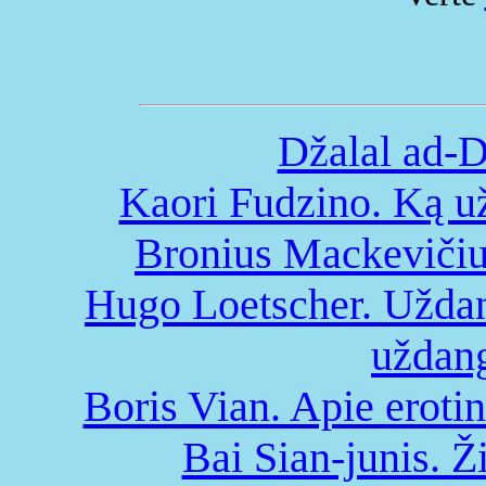
Džalal ad-
Kaori Fudzino. Ką u
Bronius Mackevičius
Hugo Loetscher. Užda
uždan
Boris Vian. Apie erotin
Bai Sian-junis. 