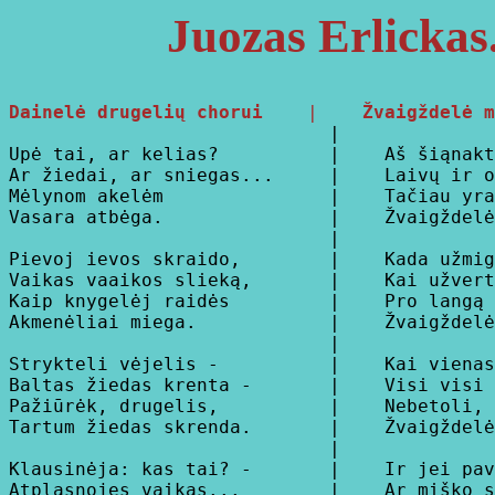
Juozas Erlickas
Dainelė drugelių chorui
    |    
Žvaigždelė m

                             |

Upė tai, ar kelias?          |    Aš šiąnakt
Ar žiedai, ar sniegas...     |    Laivų ir o
Mėlynom akelėm               |    Tačiau yra
Vasara atbėga.               |    Žvaigždelė
                             |

Pievoj ievos skraido,        |    Kada užmig
Vaikas vaaikos slieką,       |    Kai užvert
Kaip knygelėj raidės         |    Pro langą 
Akmenėliai miega.            |    Žvaigždelė
                             |

Strykteli vėjelis -          |    Kai vienas
Baltas žiedas krenta -       |    Visi visi 
Pažiūrėk, drugelis,          |    Nebetoli, 
Tartum žiedas skrenda.       |    Žvaigždelė
                             |

Klausinėja: kas tai? -       |    Ir jei pav
Atplasnojęs vaikas...        |    Ar miško s