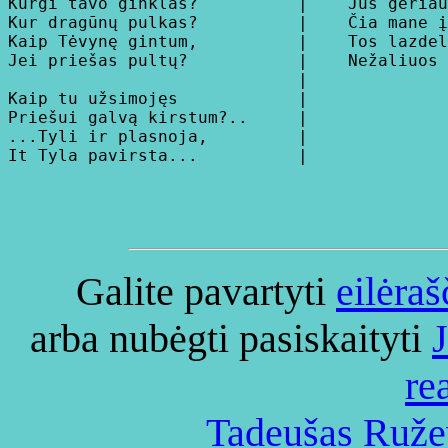
Kurgi tavo ginklas?          |    Jūs geriau
Kur dragūnų pulkas?          |    Čia mane į
Kaip Tėvynę gintum,          |    Tos lazdel
Jei priešas pultų?           |    Nežaliuos 
                             |

Kaip tu užsimojęs            |

Priešui galvą kirstum?..     |

...Tyli ir plasnoja,         |

Galite pavartyti
eilėraš
arba nubėgti pasiskaityti
re
Tadeušas Ružev