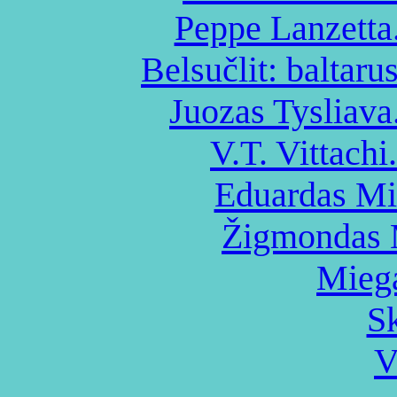
Peppe Lanzetta
Belsučlit: baltarus
Juozas Tysliava
V.T. Vittachi
Eduardas Mie
Žigmondas M
Miega
Sk
V