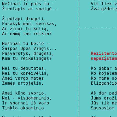
Nežinai ir pats tu -         |    Vis tiek v
Žiedlapis ar snaigė...       |    Žvaigždelę
                             |

Žiedlapi drugeli,            |

Pasakyk man, sveikas,        |

Ar žinai tu kelią,           + -------------
Ar namų tau reikia?          |

                             |

Nežinai tu kelio -           |

Šaipos Upės Vingis...        |

Pasvarstyk, drugeli,         |    
Rezistento
Kam tu reikalingas?          |    
nepažįstam
                             |

Nei tu deputatas,            |    Ko dabar a
Nei tu kareivėlis,           |    Ko kojelėm
Anei vargo matęs             |    Ko mane so
Žemės artojėlis,             |    Blizgančio
                             |

Anei kūno svorio,            |    Aš dar pad
Nei - visuomeninio,          |    Jums graži
Ir sparnai iš voro           |    Jūs tik ne
Tinklo aksominio.            |    Sausosiom 
                             |
