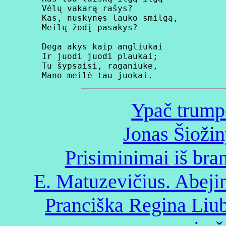
   Vėlų vakarą rašys?

   Kas, nuskynęs lauko smilgą,

   Meilų žodį pasakys?

   Dega akys kaip angliukai

   Ir juodi juodi plaukai;

   Tu šypsaisi, raganiuke,

Ypač trumpo
Jonas Šiožin
Prisiminimai iš bra
E. Matuzevičius. Abeji
Pranciška Regina Liub