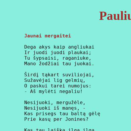
Pauli
Jaunai mergaitei
   Dega akys kaip angliukai

   Ir juodi juodi plaukai;

   Tu šypsaisi, raganiuke,

   Mano žodžiai tau juokai.

   Širdį tąkart suviliojai,

   Sužavėjai lig gelmių,

   O paskui tarei numojus:

   - Aš mylėti negaliu!

   Nesijuoki, mergužėle,

   Nesijuoki iš manęs, -

   Kas prisegs tau baltą gėlę

   Prie kasų per Jonines?

   Kas tau laišką ilgą ilgą
