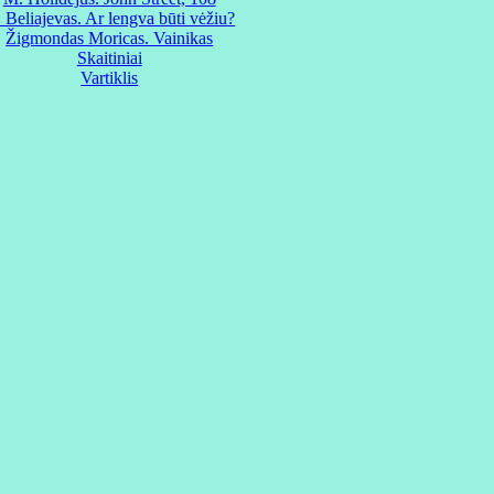
 Beliajevas. Ar lengva būti vėžiu?
Žigmondas Moricas. Vainikas
Skaitiniai
Vartiklis