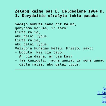
Želabų kaime pas E. Delgedienę 1964 m.

J. Dovydaičio užrašyta tokia pasaka
Sėdėjo bobutė sena ant kelmo,

ganydama karves, ir sako:

Čiuta ralia,

abu galai lygūs.

Čiuta ralia,

abu galai lygūs.

Važiuoja kunigas keliu. Priėjo, sako:

- Bobute, kas čia tavo...

  Ar čia daina, ar čia kas?

- Tai kunigėli, jauna ganiau ir sena ganau 
An
E. Ma
Pe
Br