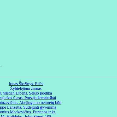
-

Jonas Šiožinys. Eilės
Žybtelėjimo žanras
Christian Libens. Sekso poetika
glickis Stasīs. Poezija žemaitiškai
tuzevičius. Abejingumo neturėtų būti
ppe Lanzetta. Sudeginti gyvenimą
onius Mackevičius. Purienos ir kt.
M. Holidėjus. John Street, 108