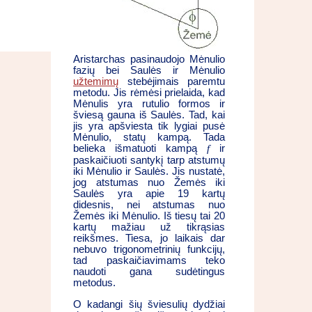
Aristarchas pasinaudojo Mėnulio
fazių bei Saulės ir Mėnulio
užtemimų
stebėjimais paremtu
metodu. Jis rėmėsi prielaida, kad
Mėnulis yra rutulio formos ir
šviesą gauna iš Saulės. Tad, kai
jis yra apšviesta tik lygiai pusė
Mėnulio, statų kampą. Tada
belieka išmatuoti kampą
f
ir
paskaičiuoti santykį tarp atstumų
iki Mėnulio ir Saulės. Jis nustatė,
jog atstumas nuo Žemės iki
Saulės yra apie 19 kartų
didesnis, nei atstumas nuo
Žemės iki Mėnulio. Iš tiesų tai 20
kartų mažiau už tikrąsias
reikšmes. Tiesa, jo laikais dar
nebuvo trigonometrinių funkcijų,
tad paskaičiavimams teko
naudoti gana sudėtingus
metodus.
O kadangi šių šviesulių dydžiai