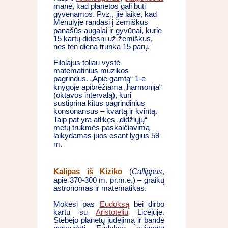
manė, kad planetos gali būti
gyvenamos. Pvz., jie laikė, kad
Mėnulyje randasi į žemiškus
panašūs augalai ir gyvūnai, kurie
15 kartų didesni už žemiškus,
nes ten diena trunka 15 parų.
Filolajus toliau vystė
matematinius muzikos
pagrindus. „Apie gamtą“ 1-e
knygoje apibrėžiama „harmonija“
(oktavos intervalą), kuri
sustiprina kitus pagrindinius
konsonansus – kvartą ir kvintą.
Taip pat yra atlikęs „didžiųjų“
metų trukmės paskaičiavimą
laikydamas juos esant lygius 59
m.
Kalipas iš Kiziko
(
Callippus
,
apie 370-300 m. pr.m.e.) – graikų
astronomas ir matematikas.
Mokėsi pas
Eudoksą
bei dirbo
kartu su
Aristoteliu
Licėjuje.
Stebėjo planetų judėjimą ir bandė