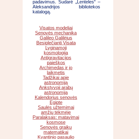
padavimus. Sudarė „Lenteles“ –
Aleksandrijos bibliotekos
katalogą.
Visatos modeliai
Senovės mechanika
Galileo Galilėjus
Besiplečianti Visata
Lyginamoji
kosmologija
Antigravitacijos
paieškos
Archimedas ir jo
laikmetis
Tadžikai apie
astronomiją
Ankstyvoji arabų
astronomija
Kalendorius senovės
Egipte
Saulės užtemimai
amžių tėkmėje
Paralaksas: matavimai
kosmose
Senovės graikų
matematikai
Kvantinio pasaulio