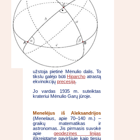
užstoja pietinė Mėnulio dalis. To
tikslu galėjo būti
Hiparcho
atrastą
ekvinokcijų
precesiją
.
Jo vardas 1935 m. suteiktas
krateriui Mėnulio Garų jūroje.
Menelėjus iš Aleksandrijos
(
Menelaus
, apie 70–140 m.) –
graikų matematikas ir
astronomas. Jis pirmasis suvokė
apie
geodezines linijas
iškreiptame paviršiuje kaip tiesių