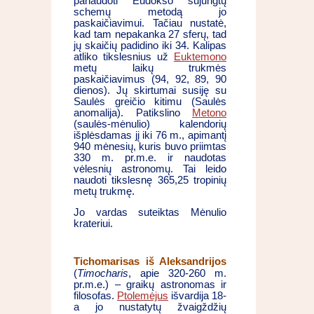
panaudoti Eudokso sujungtų
schemų metodą jo
paskaičiavimui. Tačiau nustatė,
kad tam nepakanka 27 sferų, tad
jų skaičių padidino iki 34. Kalipas
atliko tikslesnius už
Euktemono
metų laikų trukmės
paskaičiavimus (94, 92, 89, 90
dienos). Jų skirtumai susiję su
Saulės greičio kitimu (Saulės
anomalija). Patikslino
Metono
(saulės-mėnulio) kalendorių
išplėsdamas jį iki 76 m., apimantį
940 mėnesių, kuris buvo priimtas
330 m. pr.m.e. ir naudotas
vėlesnių astronomų. Tai leido
naudoti tikslesnę 365,25 tropinių
metų trukmę.
Jo vardas suteiktas Mėnulio
krateriui.
Tichomarisas iš Aleksandrijos
(
Timocharis
, apie 320-260 m.
pr.m.e.) – graikų astronomas ir
filosofas.
Ptolemėjus
išvardija 18-
a jo nustatytų žvaigždžių