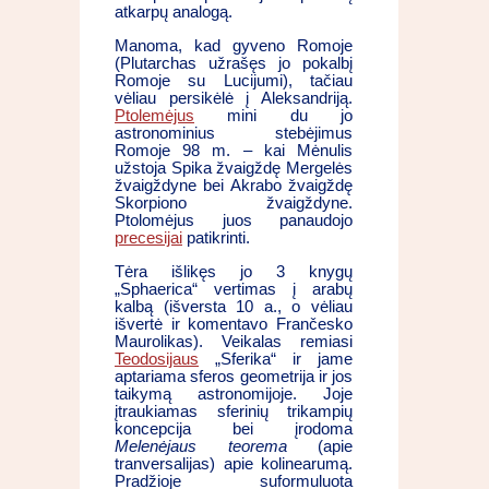
atkarpų analogą.
Manoma, kad gyveno Romoje
(Plutarchas užrašęs jo pokalbį
Romoje su Lucijumi), tačiau
vėliau persikėlė į Aleksandriją.
Ptolemėjus
mini du jo
astronominius stebėjimus
Romoje 98 m. – kai Mėnulis
užstoja Spika žvaigždę Mergelės
žvaigždyne bei Akrabo žvaigždę
Skorpiono žvaigždyne.
Ptolomėjus juos panaudojo
precesijai
patikrinti.
Tėra išlikęs jo 3 knygų
„Sphaerica“ vertimas į arabų
kalbą (išversta 10 a., o vėliau
išvertė ir komentavo Frančesko
Maurolikas). Veikalas remiasi
Teodosijaus
„Sferika“ ir jame
aptariama sferos geometrija ir jos
taikymą astronomijoje. Joje
įtraukiamas sferinių trikampių
koncepcija bei įrodoma
Melenėjaus teorema
(apie
tranversalijas) apie kolinearumą.
Pradžioje suformuluota