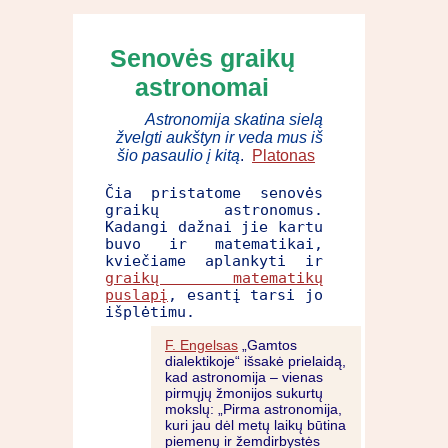
Senovės graikų
astronomai
Astronomija skatina sielą
žvelgti aukštyn ir veda mus iš
šio pasaulio į kitą
.
Platonas
Čia pristatome senovės
graikų astronomus.
Kadangi dažnai jie kartu
buvo ir matematikai,
kviečiame aplankyti ir
graikų matematikų
puslapį
, esantį tarsi jo
išplėtimu.
F. Engelsas
„Gamtos
dialektikoje“ išsakė prielaidą,
kad astronomija – vienas
pirmųjų žmonijos sukurtų
mokslų: „Pirma astronomija,
kuri jau dėl metų laikų būtina
piemenų ir žemdirbystės