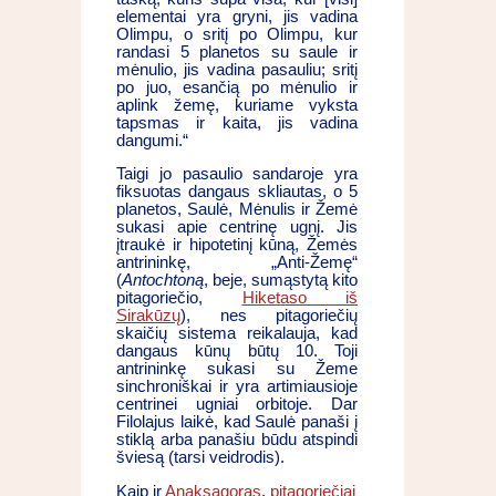
elementai yra gryni, jis vadina
Olimpu, o sritį po Olimpu, kur
randasi 5 planetos su saule ir
mėnulio, jis vadina pasauliu; sritį
po juo, esančią po mėnulio ir
aplink žemę, kuriame vyksta
tapsmas ir kaita, jis vadina
dangumi.“
Taigi jo pasaulio sandaroje yra
fiksuotas dangaus skliautas, o 5
planetos, Saulė, Mėnulis ir Žemė
sukasi apie centrinę ugnį. Jis
įtraukė ir hipotetinį kūną, Žemės
antrininkę, „Anti-Žemę“
(
Antochtoną
, beje, sumąstytą kito
pitagoriečio,
Hiketaso iš
Sirakūzų
), nes pitagoriečių
skaičių sistema reikalauja, kad
dangaus kūnų būtų 10. Toji
antrininkę sukasi su Žeme
sinchroniškai ir yra artimiausioje
centrinei ugniai orbitoje. Dar
Filolajus laikė, kad Saulė panaši į
stiklą arba panašiu būdu atspindi
šviesą (tarsi veidrodis).
Kaip ir
Anaksagoras
,
pitagoriečiai