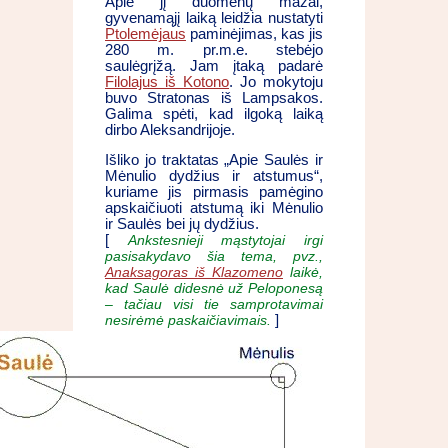
Apie jį duomenų mažai,
gyvenamąjį laiką leidžia nustatyti
Ptolemėjaus
paminėjimas, kas jis
280 m. pr.m.e. stebėjo
saulėgrįžą. Jam įtaką padarė
Filolajus iš Kotono
. Jo mokytoju
buvo Stratonas iš Lampsakos.
Galima spėti, kad ilgoką laiką
dirbo Aleksandrijoje.
Išliko jo traktatas „Apie Saulės ir
Mėnulio dydžius ir atstumus“,
kuriame jis pirmasis pamėgino
apskaičiuoti atstumą iki Mėnulio
ir Saulės bei jų dydžius.
[
Ankstesnieji mąstytojai irgi
pasisakydavo šia tema, pvz.,
Anaksagoras iš Klazomeno
laikė,
kad Saulė didesnė už Peloponesą
– tačiau visi tie samprotavimai
nesirėmė paskaičiavimais.
]