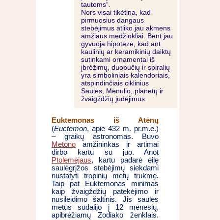
tautoms“.
Nors visai tikėtina, kad
pirmuosius dangaus
stebėjimus atliko jau akmens
amžiaus medžiokliai. Bent jau
gyvuoja hipotezė, kad ant
kaulinių ar keramikinių daiktų
sutinkami ornamentai iš
įbrėžimų, duobučių ir spiralių
yra simboliniais kalendoriais,
atspindinčiais ciklinius
Saulės, Mėnulio, planetų ir
žvaigždžių judėjimus.
Euktemonas iš Atėnų
(
Euctemon
, apie 432 m. pr.m.e.)
– graikų astronomas. Buvo
Metono
amžininkas ir artimai
dirbo kartu su juo. Anot
Ptolemėjaus
, kartu padarė eilę
saulėgrįžos stebėjimų siekdami
nustatyti tropinių metų trukmę.
Taip pat Euktemonas minimas
kaip žvaigždžių patekėjimo ir
nusileidimo šaltinis. Jis saulės
metus sudalijo į 12 mėnesių,
apibrėžiamų Zodiako ženklais.