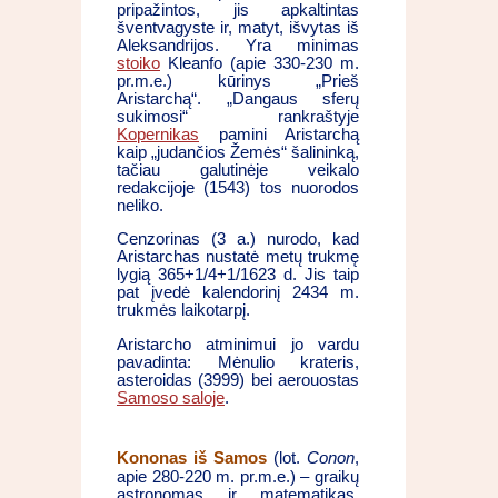
pripažintos, jis apkaltintas
šventvagyste ir, matyt, išvytas iš
Aleksandrijos. Yra minimas
stoiko
Kleanfo (apie 330-230 m.
pr.m.e.) kūrinys „Prieš
Aristarchą“. „Dangaus sferų
sukimosi“ rankraštyje
Kopernikas
pamini Aristarchą
kaip „judančios Žemės“ šalininką,
tačiau galutinėje veikalo
redakcijoje (1543) tos nuorodos
neliko.
Cenzorinas (3 a.) nurodo, kad
Aristarchas nustatė metų trukmę
lygią 365+1/4+1/1623 d. Jis taip
pat įvedė kalendorinį 2434 m.
trukmės laikotarpį.
Aristarcho atminimui jo vardu
pavadinta: Mėnulio krateris,
asteroidas (3999) bei aerouostas
Samoso saloje
.
Kononas iš Samos
(lot.
Conon
,
apie 280-220 m. pr.m.e.) – graikų
astronomas ir matematikas.