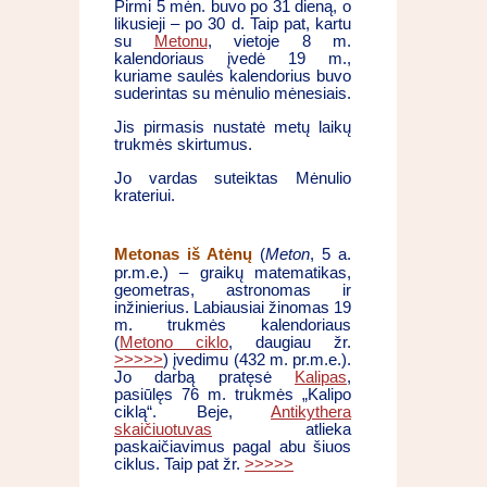
Pirmi 5 mėn. buvo po 31 dieną, o
likusieji – po 30 d. Taip pat, kartu
su
Metonu
, vietoje 8 m.
kalendoriaus įvedė 19 m.,
kuriame saulės kalendorius buvo
suderintas su mėnulio mėnesiais.
Jis pirmasis nustatė metų laikų
trukmės skirtumus.
Jo vardas suteiktas Mėnulio
krateriui.
Metonas iš Atėnų
(
Meton
, 5 a.
pr.m.e.) – graikų matematikas,
geometras, astronomas ir
inžinierius. Labiausiai žinomas 19
m. trukmės kalendoriaus
(
Metono ciklo
, daugiau žr.
>>>>>
) įvedimu (432 m. pr.m.e.).
Jo darbą pratęsė
Kalipas
,
pasiūlęs 76 m. trukmės „Kalipo
ciklą“. Beje,
Antikythera
skaičiuotuvas
atlieka
paskaičiavimus pagal abu šiuos
ciklus. Taip pat žr.
>>>>>