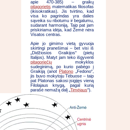
apie 470-385) – graikų
pitagorietis
matematikas filosofas
(ikisokratikas). Jis tvirtino, kad
visa ko pagrindas yra dalies
sąveika su ribotumu ir begalumu,
sudarant harmoniją. Taip pat jam
priskiriama idėja, kad Žemė nėra
Visatos centras.
Apie jo gimimo vietą gyvuoja
skirtingi pranešimai – bet visi iš
„Didžiosios Graikijos“ (pietų
Italijos). Matyt jam teko išgyventi
pitagoriečių
mokyklos
sudeginimą, po kurio pabėgo į
Graikiją (anot
Platono
„Fedono“,
jis buvo mokytoju Tėbuose – taip
pat Platonas sakosi įsigijęs vieną
Filolajaus knygą, pagal kurią
parašė nemažą dalį „
Timėjaus
“).