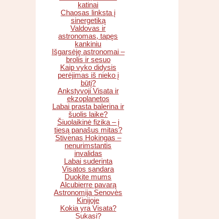
katinai
Chaosas linksta į
sinergetiką
Valdovas ir
astronomas, tapęs
kankiniu
Išgarsėję astronomai –
brolis ir sesuo
Kaip vyko didysis
perėjimas iš nieko į
būtį?
Ankstyvoji Visata ir
ekzoplanetos
Labai prasta balerina ir
šuolis laike?
Šiuolaikinė fizika – į
tiesą panašus mitas?
Stivenas Hokingas –
nenurimstantis
invalidas
Labai suderinta
Visatos sandara
Duokite mums
Alcubierre pavarą
Astronomija Senovės
Kinijoje
Kokia yra Visata?
Sukasi?