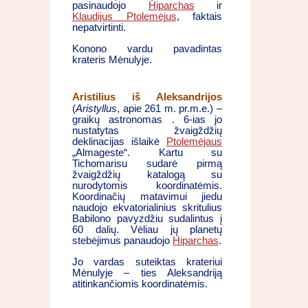
pasinaudojo
Hiparchas
ir
Klaudijus Ptolemėjus
, faktais
nepatvirtinti.
Konono vardu pavadintas
krateris Mėnulyje.
Aristilius iš Aleksandrijos
(
Aristyllus
, apie 261 m. pr.m.e.) –
graikų astronomas . 6-ias jo
nustatytas žvaigždžių
deklinacijas išlaikė
Ptolemėjaus
„Almageste“. Kartu su
Tichomarisu sudarė pirmą
žvaigždžių katalogą su
nurodytomis koordinatėmis.
Koordinačių matavimui jiedu
naudojo ekvatorialinius skritulius
Babilono pavyzdžiu sudalintus į
60 dalių. Vėliau jų planetų
stebėjimus panaudojo
Hiparchas
.
Jo vardas suteiktas krateriui
Mėnulyje – ties Aleksandriją
atitinkančiomis koordinatėmis.