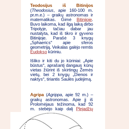
Teodosijus iš Bitinijos
(
Theodosius
, apie 160-100 m.
pr.m.e.) – graikų astronomas ir
matematikas. Gimė
Bitinijoje
.
Buvo laikoma, kad ilgą laiką dirbo
Tripolyje, tačiau dabar jau
nustatyta, kad iš tikro ir gyveno
Bitinijoje. Parašė 3 knygų
„Sphaerics“ apie sferos
geometriją. Veikalas galėjo remtis
Eudokso
kūriniu.
Išliko ir kiti du jo kūriniai: „Apie
būstus“, aprašantį dangaus kūnų
vietas žiūrint iš skirtingų Žemės
vietų, bei 2 knygų „Dienos ir
naktys“, tiriantis Saulės judėjimą.
Agripa
(
Agrippa
, apie 92 m.) –
graikų astronomas. Apie jį iš
Prolomėjaus težinoma, kad 92
m.
stebėjo kaip dalį
Plejadžių