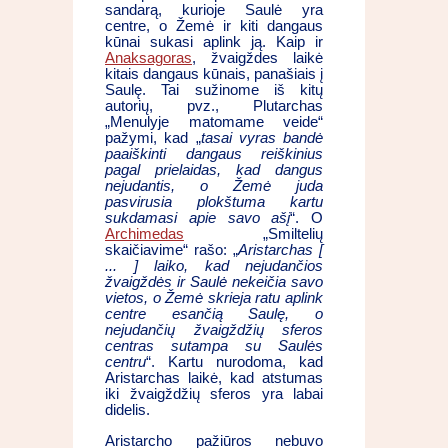
sandarą, kurioje Saulė yra
centre, o Žemė ir kiti dangaus
kūnai sukasi aplink ją. Kaip ir
Anaksagoras
, žvaigždes laikė
kitais dangaus kūnais, panašiais į
Saulę. Tai sužinome iš kitų
autorių, pvz., Plutarchas
„Menulyje matomame veide“
pažymi, kad „
tasai vyras bandė
paaiškinti dangaus reiškinius
pagal prielaidas, kad dangus
nejudantis, o Žemė juda
pasvirusia plokštuma kartu
sukdamasi apie savo ašį
“. O
Archimedas
„Smiltelių
skaičiavime“ rašo: „
Aristarchas [
... ] laiko, kad nejudančios
žvaigždės ir Saulė nekeičia savo
vietos, o Žemė skrieja ratu aplink
centre esančią Saulę, o
nejudančių žvaigždžių sferos
centras sutampa su Saulės
centru
“. Kartu nurodoma, kad
Aristarchas laikė, kad atstumas
iki žvaigždžių sferos yra labai
didelis.
Aristarcho pažiūros nebuvo