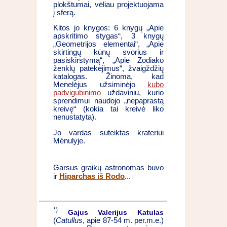
plokštumai, vėliau projektuojama
į sferą.
Kitos jo knygos: 6 knygų „Apie
apskritimo stygas“, 3 knygų
„Geometrijos elementai“, „Apie
skirtingų kūnų svorius ir
pasiskirstymą“, „Apie Zodiako
ženklų patekėjimus“, žvaigždžių
katalogas. Žinoma, kad
Menelėjus užsiminėjo
kubo
padvigubinimo
uždaviniu, kurio
sprendimui naudojo „nepaprastą
kreivę“ (kokia tai kreivė liko
nenustatyta).
Jo vardas suteiktas krateriui
Mėnulyje.
Garsus graikų astronomas buvo
Hiparchas iš Rodo
ir
...
*)
Gajus Valerijus Katulas
(
Catullus
, apie 87-54 m. per.m.e.)