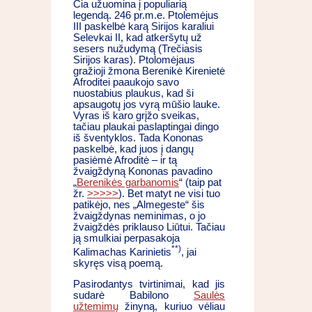
Čia užuomina į populiarią
legendą. 246 pr.m.e. Ptolemėjus
III paskelbė karą Sirijos karaliui
Selevkai II, kad atkeršytų už
sesers nužudymą (Trečiasis
Sirijos karas). Ptolomėjaus
gražioji žmona Berenikė Kirenietė
Afroditei paaukojo savo
nuostabius plaukus, kad ši
apsaugotų jos vyrą mūšio lauke.
Vyras iš karo grįžo sveikas,
tačiau plaukai paslaptingai dingo
iš šventyklos. Tada Kononas
paskelbė, kad juos į dangų
pasiėmė Afroditė – ir tą
žvaigždyną Kononas pavadino
„
Berenikės garbanomis
“ (taip pat
žr.
>>>>>
). Bet matyt ne visi tuo
patikėjo, nes „Almegeste“ šis
žvaigždynas neminimas, o jo
žvaigždės priklauso Liūtui. Tačiau
ją smulkiai perpasakoja
**)
Kalimachas Karinietis
, jai
skyręs visą poemą.
Pasirodantys tvirtinimai, kad jis
sudarė Babilono
Saulės
užtemimų
žinyną, kuriuo vėliau