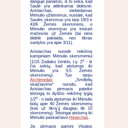
danguje panašūs, iš to seka, kad
Saulė yra atitinkamai didesnė.
Aristarchas, stebėdamas
Mėnulio užtemimus, nustatė, kad
Saulės skersmuo yra tarp 19/3 ir
43/6 Žemės skersmens, o
Mėnulio skersmuo yra triskart
mažesnis už Žemės (tai nėra
didelė paklaida, nes tikras
santykis yra apie 3/11).
Aristarchas nurodė reikšmę
kampiniam Mėnulio skersmeniui
o
(1/15 Zodiako ženklo, t.y. 2
- iš
čia sektų, kad atstumas iki
Mėnulio yra 9,5 Žemės
skersmenų). Tuo tarpu
Archimedas
„Smiltelių
skaičiavime“ nurodo, kad
Aristarchas pirmasis pateikė
teisingą to dydžio reikšmę lygią
o
1/2
- o tada atstumas iki Mėnulio
būtų apie 40 Žemės skersmenų
(kas už tikrą`jį daugiau tik 10
skersmenų). Teisingai atstumą iki
Mėnulio paskaičiavo
Hiparchas
.
Jis pirmasis pamini Visatos