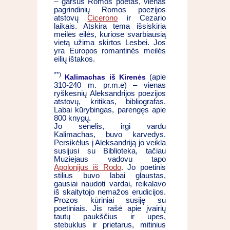
– garsus Romos poetas, vienas
pagrindinių Romos poezijos
atstovų
Cicerono
ir Cezario
laikais. Atskira tema išsiskiria
meilės eilės, kuriose svarbiausią
vietą užima skirtos Lesbei. Jos
yra Europos romantinės meilės
eilių ištakos.
**)
Kalimachas iš Kirenės
(apie
310-240 m. pr.m.e) – vienas
ryškesnių Aleksandrijos poezijos
atstovų, kritikas, bibliografas.
Labai kūrybingas, parengęs apie
800 knygų.
Jo senelis, irgi vardu
Kalimachas, buvo karvedys.
Persikėlus į Aleksandriją jo veikla
susijusi su Biblioteka, tačiau
Muziejaus vadovu tapo
Apolonijus iš Rodo
. Jo poetinis
stilius buvo labai glaustas,
gausiai naudoti vardai, reikalavo
iš skaitytojo nemažos erudicijos.
Prozos kūriniai susiję su
poetiniais. Jis rašė apie įvairių
tautų paukščius ir upes,
stebuklus ir prietarus, mitinius