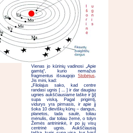
Vienas jo kūrinių vadinosi „Apie
gamtą“, kurio nemažus
fragmentus išsaugojo
Stobėjus
.
Jis mini, kad:
„Filolajus sako, kad centre
randasi ugnis [ ... ] ir dar daugiau
ugnies aukščiausiame taške ir [ji]
supa viską. Pagal prigimtį,
vidurys yra pirmasis, ir apie jį
šoka 10 dieviškų kūnų – dangus,
planetos, tada saulė, toliau
mėnulis, dar toliau žemė, o tolyn
Žemės antrininkė, ir po jų visų
centrinė ugnis. Aukščiausią
tašką, kuris supa visa, kur [visi]