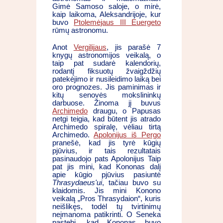
Gimė Samoso saloje, o mirė,
kaip laikoma, Aleksandrijoje, kur
buvo
Ptolemėjaus III Euergeto
rūmų astronomu.
Anot
Vergilijaus
, jis parašė 7
knygų astronomijos veikalą, o
taip pat sudarė kalendorių,
rodantį fiksuotų žvaigždžių
patekėjimo ir nusileidimo laiką bei
oro prognozes. Jis paminimas ir
kitų senovės mokslininkų
darbuose. Žinoma jį buvus
Archimedo
draugu, o Papusas
netgi teigia, kad būtent jis atrado
Archimedo spiralę, vėliau tirtą
Archimedo.
Apolonijus iš Pergo
pranešė, kad jis tyrė kūgių
pjūvius, ir tais rezultatais
pasinaudojo pats Apolonijus Taip
pat jis mini, kad Kononas dalį
apie kūgio pjūvius pasiuntė
Thrasydaeus'ui
, tačiau buvo su
klaidomis. Jis mini Konono
veikalą „Pros Thrasydaion“, kuris
neišlikęs, todėl tų tvirtinimų
neįmanoma patikrinti. O Seneka
pastebi, kad Kononas buvo