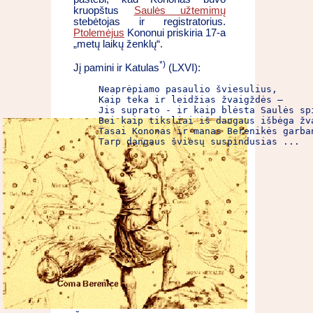
kruopštus
Saulės užtemimų
stebėtojas ir registratorius.
Ptolemėjus
Kononui priskiria 17-a
„metų laikų ženklų“.
*)
Jį pamini ir Katulas
(LXVI):
Neaprėpiamo pasaulio šviesulius,

Kaip teka ir leidžias žvaigždės –

Jis suprato - ir kaip blėsta Saulės sp
Bei kaip tiksliai iš dangaus išbėga žva
Tasai Kononas ir manas Berenikės garban