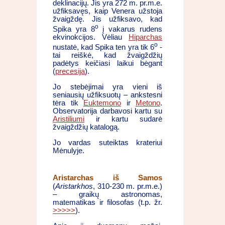
deklinacijų. Jis yra 272 m. pr.m.e.
užfiksavęs, kaip Venera užstoja
žvaigždę. Jis užfiksavo, kad
o
Spika yra 8
į vakarus rudens
ekvinokcijos. Vėliau
Hiparchas
o
nustatė, kad Spika ten yra tik 6
-
tai reiškė, kad žvaigždžių
padėtys keičiasi laikui bėgant
(
precesija
).
Jo stebėjimai yra vieni iš
seniausių užfiksuotų – ankstesni
tėra tik
Euktemono
ir
Metono
.
Observatorija darbavosi kartu su
Aristiliumi
ir kartu sudarė
žvaigždžių katalogą.
Jo vardas suteiktas krateriui
Mėnulyje.
Aristarchas iš Samos
(
Aristarkhos
, 310-230 m. pr.m.e.)
– graikų astronomas,
matematikas ir filosofas (t.p. žr.
>>>>>
).