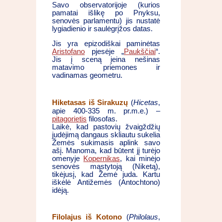
Savo observatorijoje (kurios
pamatai išlikę po Pnyksu,
senovės parlamentu) jis nustatė
lygiadienio ir saulėgrįžos datas.
Jis yra epizodiškai paminėtas
Aristofano
pjesėje „
Paukščiai
“.
Jis į sceną įeina nešinas
matavimo priemones ir
vadinamas geometru.
Hiketasas iš Sirakuzų
(
Hicetas
,
apie 400-335 m. pr.m.e.) –
pitagorietis
filosofas.
Laikė, kad pastovių žvaigždžių
judėjimą dangaus skliautu sukelia
Žemės sukimasis aplink savo
ašį. Manoma, kad būtent jį turėjo
omenyje
Kopernikas
, kai minėjo
senovės mąstytoją (Niketą),
tikėjusį, kad Žemė juda. Kartu
iškėlė Antižemės (Antochtono)
idėją.
Filolajus iš Kotono
(
Philolaus
,