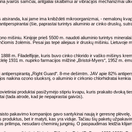
 būna įvairūs samčiai, antgaliai skalbimui ar vibracijos mechanizmai ulk
is atsiranda, kai jame ima knibždėti mikroorganizmai, - nemalonų kvapą
ntiperspirantai (šie, paprastai turintys aliuminio ar cinko druskų, sutr
mono mišiniu. Kinijoje prieš 5500 m. naudoti aliuminio turintys minera
čiomis žolėmis. Pesai jas tepė aliejaus ir druskų mišiniu. Lietuvoje 
1888 m. Filadelfijoje, kuris buvo cinko chlorido ir vaško mišinys kr
klėlę 1931 m. nupirko farmacijos milžinė „Bristol-Myers“, 1952 m. ėmu
nį antiperspirantą „Right Guard“. 8-me dešimtm. JAV apie 82% antipers
s naikina ozono sluoksnį, o aliuminio ir cirkonio chlorhidratai kenki
vietiniai produktai pasižymėjo stipriu kvapu, kuris prakaito dvoką ti
tai (tada atrodė, kad jie nepaprastai gaivūs).
isto pakavimo kompanijos gavo santykinai naują ir geresnę plėvelę,
ežius produktus, bet ir matyti, kas yra viduje. Tačiau šių paketų užpa
ios prilimpa, nesudaro cheminių junginių. O paspaudimas leidžia klija