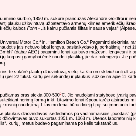
kuuminio siurblio, 1890 m. sukūrė prancūzas Alexandre Goldfroi ir įre
iantį plaukų džiovintuvą užpatentavo armėnų kilmės amerikiečių išrad
vokiečių kalbos
Fohn
- „iš kalnų pučiantis šiltas ir sausa vėjas“ (Alpės
iversal Motor Co.“ ir „Hamilton Beach Co.“ Pagaminti elektriniai ran
 naudotis jais nebuvo labai lengva. pasitaikydavo jų perkaitimų ir net ž
bh“ (dabar AEG) pagaminti fenai jau buvo mažesni, lengvesni ir pato
 jų korpusų gamybai ėmė naudoti plastiką, jie dar palengvėjo. Jie p
orą.
ins-te sukūrė plaukų džiovintuvą, vietoj karšto oro skleidžiantį ultra
 (per 22 tūkst. kartų per sekundę) ir plaukus išdžiovina apie 11 kartų
o
ių pučiamas oras siekia 300-500
C. Jie naudojami statybose įvairių pa
 suteikiant norimą formą ir kt. Litavimo fenai išpopuliarėjo atsiradu
 krosnių naudojimą. Litavimo fenai būna dviejų tipų: su įmontuota turbi
lose plaukus džiovindavosi sėdėdamos po vadinamaisiais „puodais“ (ga
o džiovintuvas buvo sukurtas 1951 m. 1963 m. Utenos laboratorinių k
lis“, kurių į metus būdavo pagaminama po kelis tūkstančius.