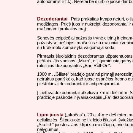
autonominis ir t.t.). Neretai be siurblio juose dar
Dezodorantai
. Pats prakaitas kvapo neturi, o j
medžiagos. Prieš juos ir nukreipti dezodorantai ir a
mažindami prakaitavimą).
Senovės egiptiečiai pažastis trynė citrinų ir cina
pažastyse nešiojosi maišelius su maloniai kvepian
su krakmolu sumaišyta valgomąja soda.
Pirmasis šiuolaikinis dezodorantas užpatentuotas 
pirštais. Jis vadinosi „Mum“, o jį gaminusią gamy
rutulinius dezodorantus „Ban Roll-On“.
1960 m. „Gillete“ pradėjo gaminti pirmąjį aerozoli
netrukus paaiškėjo, kad juose esančios freono dujo
pieštukiniai dezodorantai ir antiperspirantai.
Į Lietuvą dezodorantai atkeliavo 7-me dešimtm. So
pradžioje pasirodė ir įvairiakvapiai „Fa“ dezodoran
Lipni juosta
(„skočas“). 20 a. 4-me dešimtm. ma
celiuliozės. Ši pakuotė ne tik leido išlaikyti švi
„Scotch“ juostos. Jos klijai su medžiaga, prie kur
nelygumus.