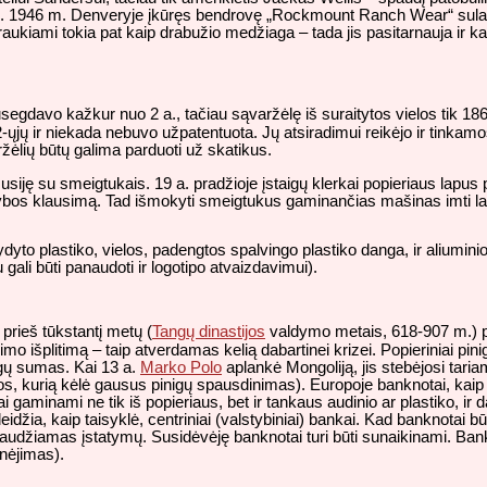
butu. 1946 m. Denveryje įkūręs bendrovę „Rockmount Ranch Wear“ sul
ukiami tokia pat kaip drabužio medžiaga – tada jis pasitarnauja ir ka
usegdavo kažkur nuo 2 a., tačiau sąvaržėlę iš suraitytos vielos tik 
-ųjų ir niekada nebuvo užpatentuota. Jų atsiradimui reikėjo ir tinkamos
ržėlių būtų galima parduoti už skatikus.
usiję su smeigtukais. 19 a. pradžioje įstaigų klerkai popieriaus lapus
ybos klausimą. Tad išmokyti smeigtukus gaminančias mašinas imti lan
yto plastiko, vielos, padengtos spalvingo plastiko danga, ir aliumini
 gali būti panaudoti ir logotipo atvaizdavimui).
 prieš tūkstantį metų (
Tangų dinastijos
valdymo metais, 618-907 m.) 
o išplitimą – taip atverdamas kelią dabartinei krizei. Popieriniai pinig
igų sumas. Kai 13 a.
Marko Polo
aplankė Mongoliją, jis stebėjosi taria
os, kurią kėlė gausus pinigų spausdinimas). Europoje banknotai, kai
 gaminami ne tik iš popieriaus, bet ir tankaus audinio ar plastiko, ir
leidžia, kaip taisyklė, centriniai (valstybiniai) bankai. Kad banknotai 
audžiamas įstatymų. Susidėvėję banknotai turi būti sunaikinami. Ba
inėjimas).