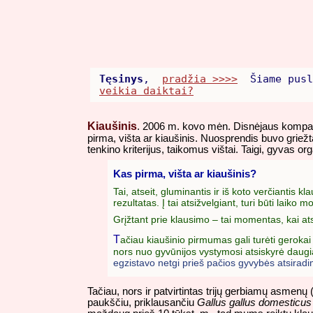
Tęsinys
,
pradžia >>>>
Šiame pusl
veikia daiktai?
Kiaušinis
. 2006 m. kovo mėn. Disnėjaus kompan
pirma, višta ar kiaušinis. Nuosprendis buvo griežt
tenkino kriterijus, taikomus vištai. Taigi, gyvas or
Kas pirma, višta ar kiaušinis?
Tai, atseit, gluminantis ir iš koto verčianti
rezultatas. Į tai atsižvelgiant, turi būti lai
Grįžtant prie klausimo – tai momentas, kai at
T
ačiau kiaušinio pirmumas gali turėti geroka
nors nuo gyvūnijos vystymosi atsiskyrė daugiau
egzistavo netgi prieš pačios gyvybės atsiradi
Tačiau, nors ir patvirtintas trijų gerbiamų asmenų (
paukščiu, priklausančiu
Gallus gallus domesticus