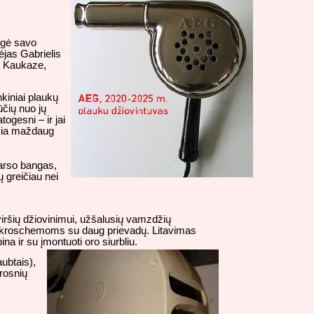
ngė savo
ėjas Gabrielis
e, Kaukaze,
kiniai plaukų
ūčių nuo jų
gesni – ir jai
učia maždaug
garso bangas,
 greičiau nei
viršių džiovinimui, užšalusių vamzdžių
s mikroschemoms su daug prievadų. Litavimas
na ir su įmontuoti oro siurbliu.
ubtais),
rosnių