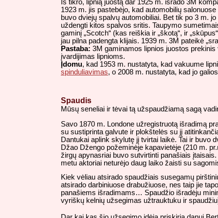
Iš tikro, lipnią juostą dar 1925 m. išrado 3M kompa
1923 m. jis pastebėjo, kad automobilių salonuose
buvo dviejų spalvų automobiliai. Bet tik po 3 m. jo
uždengti kitos spalvos sritis. Taupymo sumetimais p
gaminį „Scotch“ (kas reiškia ir „škotą“, ir „skūpus
jau pilna padengta klijais. 1939 m. 3M pateikė „sra
Pastaba:
3M gaminamos lipnios juostos prekinis v
įvardijimas lipnioms.
Įdomu
, kad 1953 m. nustatyta, kad vakuume lipnio
spinduliavimas
, o 2008 m. nustatyta, kad jo gali
Spaudis
Mūsų seneliai ir tėvai tą užspaudžiamą sagą vadino
Savo 1870 m. Londone užregistruotą išradimą pranc
su sustiprinta galvute ir plokštelės su jį atitinka
Dantukai aplink skylutę jį tvirtai laikė. Tai ir bu
Džao Džengo požeminėje kapavietėje (210 m. pr.m.e.
žirgų apynasriai buvo sutvirtinti panašiais įtaisa
metu aktoriai neturėjo daug laiko žaisti su sagomi
Kiek vėliau atsirado spaudžiais susegamų pirštin
atsirado darbiniuose drabužiuose, nes taip jie ta
panašiems išradimams… Spaudžio išradėju minimas
vyriškų kelnių užsegimas užtrauktuku ir spaudži
Dar kai kas šio užsegimo idėją priskiria danui Bert