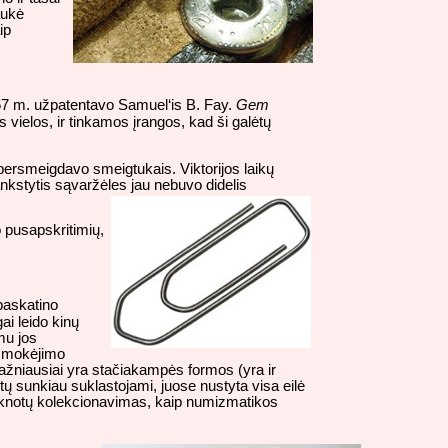
aukė
ip
1867 m. užpatentavo Samuel‘is B. Fay.
Gem
 vielos, ir tinkamos įrangos, kad ši galėtų
 persmeigdavo smeigtukais. Viktorijos laikų
kstytis sąvaržėles jau nebuvo didelis
o pusapskritimių,
paskatino
ai leido kinų
mu jos
p mokėjimo
 dažniausiai yra stačiakampės formos (yra ir
būtų sunkiau suklastojami, juose nustyta visa eilė
nknotų kolekcionavimas, kaip numizmatikos