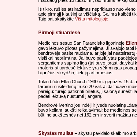
maždaug prieš 10 tūkst. m., tad mums reiktų klaus
Iš tikro, rūšies atsiradimas nepriklauso nuo vieno 
apie pirmąjį kiaušinį ar viščiuką. Galima kalbėti t
Taip pat skaitykite
Višta mitologijoje
Pirmoji stiuardesė
Elle
Medicinos sesuo San Farancisko ligoninėje
gavo lėktuvo pilotės pažymėjimą. Ji svajojo tapti k
bendrovėje pasiteiraudama, ar joje jai neatsirast
visiškai nepriimtina. Jai buvo pasiūlytas padėjėjos d
sergantiems supimo liga (tai buvo įprasti dalykai
moteris-stiuardesė lėktuve yra sėkmingas propag
bijančius skrydžio, tiek jų artimuosius.
Tokiu būdu Ellen Church 1930 m. gegužės 15 d. apt
tarpinių nusileidimų truko 20 val. Ji dalindavo m
pareigų: turėjo patikrinti bilietus, į saloną sunešt
padėti lėktuvą nustumti į angarą.
Bendrovė įvertino jos indėlį ir įvedė nuolatinę „da
buvo keliami aukšti reikalavimai: be medicinos ses
būti ne aukštesnės nei 162 cm ir sverti mažiau ne
Skystas muilas
– skystu pavidalo skalbimo arba