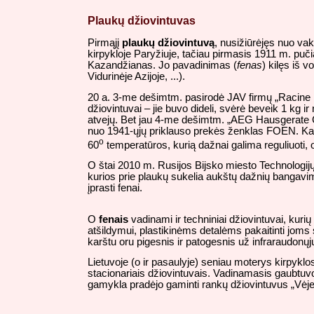
Plaukų džiovintuvas
Pirmąjį
plaukų džiovintuvą
, nusižiūrėjęs nuo va
kirpykloje Paryžiuje, tačiau pirmasis 1911 m. puč
Kazandžianas. Jo pavadinimas (
fenas
) kilęs iš 
Vidurinėje Azijoje, ...).
20 a. 3-me dešimtm. pasirodė JAV firmų „Racine Un
džiovintuvai – jie buvo dideli, svėrė beveik 1 kg ir
atvejų. Bet jau 4-me dešimtm. „AEG Hausgerate Gm
nuo 1941-ųjų priklauso prekės ženklas FOEN. Kai
o
60
temperatūros, kurią dažnai galima reguliuoti, 
O štai 2010 m. Rusijos Bijsko miesto Technologijų 
kurios prie plaukų sukelia aukštų dažnių bangavimų
įprasti fenai.
O
fenais
vadinami ir techniniai džiovintuvai, kur
atšildymui, plastikinėms detalėms pakaitinti joms
karštu oru pigesnis ir patogesnis už infraraudonųjų
Lietuvoje (o ir pasaulyje) seniau moterys kirpyk
stacionariais džiovintuvais. Vadinamasis gaubtuv
gamykla pradėjo gaminti rankų džiovintuvus „Vėje