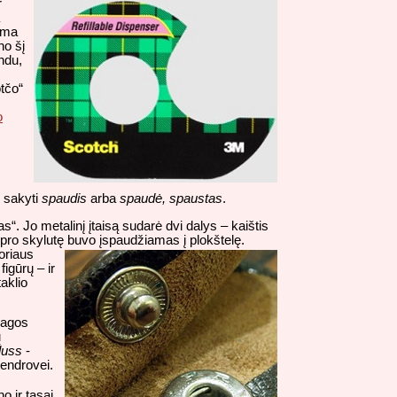
r
lima
no šį
ndu,
tčo“
o
i sakyti
spaudis
arba
spaudė, spaustas
.
. Jo metalinį įtaisą sudarė dvi dalys – kaištis
is pro skylutę buvo įspaudžiamas į plokštelę.
oriaus
igūrų – ir
aklio
sagos
ų
luss
-
endrovei.
o ir tasai