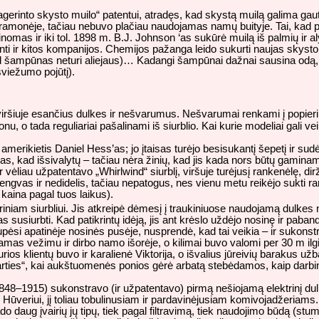
gerinto skysto muilo“ patentui, atradęs, kad skystą muilą galima gau
 pramonėje, tačiau nebuvo plačiau naudojamas namų buityje. Tai, kad
omas ir iki tol. 1898 m. B.J. Johnson ‘as sukūrė muilą iš palmių ir alyvų
inti ir kitos kompanijos. Chemijos pažanga leido sukurti naujas skysto 
d šampūnas neturi aliejaus)… Kadangi šampūnai dažnai sausina odą, 
šviežumo pojūtį).
aviršiuje esančius dulkes ir nešvarumus. Nešvarumai renkami į popieri
u, o tada reguliariai pašalinami iš siurblio. Kai kurie modeliai gali vei
 amerikietis Daniel Hess’as; jo įtaisas turėjo besisukantį šepetį ir su
s, kad išsivalytų – tačiau nėra žinių, kad jis kada nors būtų gamin
vėliau užpatentavo „Whirlwind“ siurblį, viršuje turėjusį rankenėlę, dir
 lengvas ir nedidelis, tačiau nepatogus, nes vienu metu reikėjo sukti ra
 kaina pagal tuos laikus).
riniam siurbliui. Jis atkreipė dėmesį į traukiniuose naudojamą dulkes
as susiurbti. Kad patikrintų idėją, jis ant krėslo uždėjo nosinę ir paba
pėsi apatinėje nosinės pusėje, nusprendė, kad tai veikia – ir sukonstr
iojamas vežimu ir dirbo namo išorėje, o kilimai buvo valomi per 30 m il
ios klientų buvo ir karalienė Viktorija, o išvalius jūreivių barakus užb
rties“, kai aukštuomenės ponios gėrė arbatą stebėdamos, kaip darbin
848–1915) sukonstravo (ir užpatentavo) pirmą nešiojamą elektrinį dulk
Hūveriui, jį toliau tobulinusiam ir pardavinėjusiam komivojadžeriams. 
irado daug įvairių jų tipų, tiek pagal filtravimą, tiek naudojimo būdą (