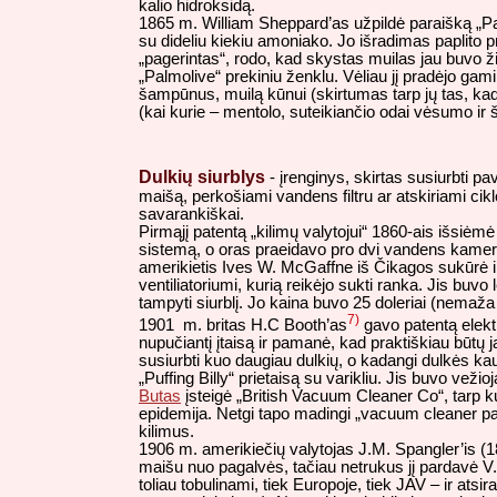
kalio hidroksidą.
1865 m. William Sheppard’as užpildė paraišką „Pa
su dideliu kiekiu amoniako. Jo išradimas paplito
„pagerintas“, rodo, kad skystas muilas jau buvo žin
„Palmolive“ prekiniu ženklu. Vėliau jį pradėjo gam
šampūnus, muilą kūnui (skirtumas tarp jų tas, ka
(kai kurie – mentolo, suteikiančio odai vėsumo ir 
Dulkių siurblys
- įrenginys, skirtas susiurbti p
maišą, perkošiami vandens filtru ar atskiriami ciklon
savarankiškai.
Pirmąjį patentą „kilimų valytojui“ 1860-ais išsiėmė
sistemą, o oras praeidavo pro dvi vandens kamera
amerikietis Ives W. McGaffne iš Čikagos sukūrė ir 
ventiliatoriumi, kurią reikėjo sukti ranka. Jis buvo
tampyti siurblį. Jo kaina buvo 25 doleriai (nemaža
7)
1901 m. britas H.C Booth’as
gavo patentą elekt
nupučiantį įtaisą ir pamanė, kad praktiškiau būtų j
susiurbti kuo daugiau dulkių, o kadangi dulkės kau
„Puffing Billy“ prietaisą su varikliu. Jis buvo vež
Butas
įsteigė „British Vacuum Cleaner Co“, tarp kur
epidemija. Netgi tapo madingi „vacuum cleaner pa
kilimus.
1906 m. amerikiečių valytojas J.M. Spangler’is (1
maišu nuo pagalvės, tačiau netrukus jį pardavė V. 
toliau tobulinami, tiek Europoje, tiek JAV – ir ats