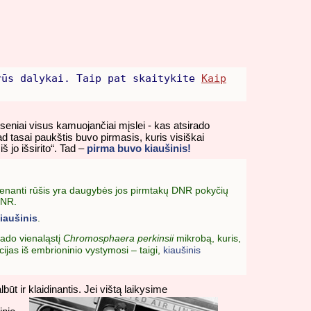
rūs dalykai. Taip pat skaitykite
Kaip
seniai visus kamuojančiai mįslei - kas atsirado
ad tasai paukštis buvo pirmasis, kuris visiškai
š jo išsirito“. Tad –
pirma buvo kiaušinis!
gyvenanti rūšis yra daugybės jos pirmtakų DNR pokyčių
DNR.
iaušinis
.
rado vienaląstį
Chromosphaera perkinsii
mikrobą, kuris,
cijas iš embrioninio vystymosi – taigi,
kiaušinis
būt ir klaidinantis. Jei vištą laikysime