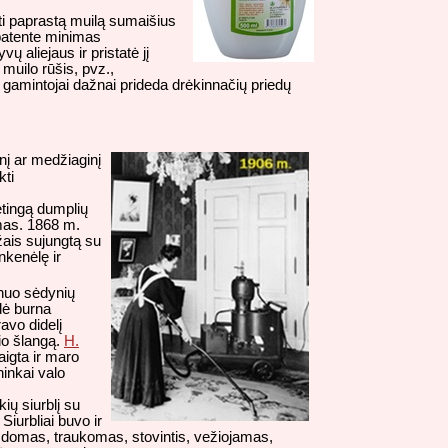
ti paprastą muilą sumaišius
 patente minimas
 aliejaus ir pristatė jį
muilo rūšis, pvz.,
gamintojai dažnai prideda drėkinnačių priedų
nį ar medžiaginį
kti
dėtingą dumplių
amas. 1868 m.
žais sujungtą su
nkenėlę ir
 nuo sėdynių
ndė burna
avo didelį
gio šlangą.
H.
aigta ir maro
inkai valo
ių siurblį su
Siurbliai buvo ir
stumdomas, traukomas, stovintis, vežiojamas,