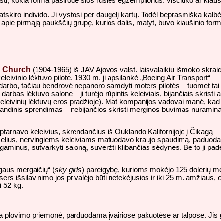
ti, kokia forma pasirodė šios rūšies egzempliorius: viščiuko ar kiauš
atskiro individo. Ji vystosi per daugelį kartų. Todėl beprasmiška kalbė
ik apie pirmąją paukščių grupę, kurios dalis, matyt, buvo kiaušinio form
n Church
(1904-1965) iš JAV Ajovos valst. laisvalaikiu išmoko skraidy
eleivinio lėktuvo pilote. 1930 m. ji apsilankė „Boeing Air Transport“
ų darbo, tačiau bendrovė nepanoro samdyti moters pilotės – tuomet tai
arbas lėktuvo salone – ji turėjo rūpintis keleiviais, bijančiais skristi a
 keleivinių lėktuvų eros pradžioje). Mat kompanijos vadovai manė, kad
andinis sprendimas – nebijančios skristi merginos buvimas nuramina
arnavo keleivius, skrendančius iš Ouklando Kalifornijoje į Čikagą – i
aišelius, nervingiems keleiviams matuodavo kraujo spaudimą, paduodavo
i lagaminus, sutvarkyti saloną, suveržti klibančias sėdynes. Be to ji pa
ngaus mergaičių“ (
sky girls
) pareigybę, kurioms mokėjo 125 dolerių m
ers išsilavinimo jos privalėjo būti netekėjusios ir iki 25 m. amžiaus, 
i 52 kg.
 plovimo priemonė, parduodama įvairiose pakuotėse ar talpose. Jis g