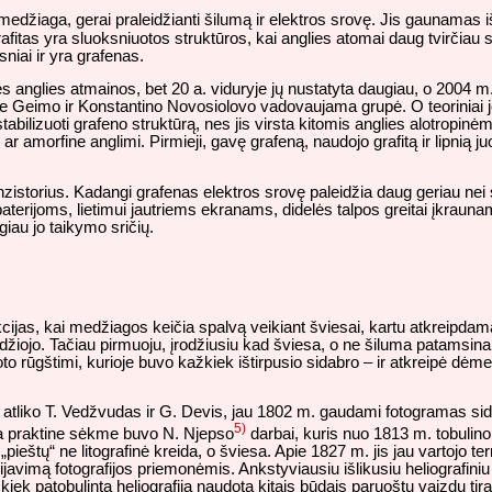
medžiaga, gerai praleidžianti šilumą ir elektros srovę. Jis gaunamas iš
tas yra sluoksniuotos struktūros, kai anglies atomai daug tvirčiau s
sniai ir yra grafenas.
ės anglies atmainos, bet 20 a. viduryje jų nustatyta daugiau, o 2004 m
ndre Geimo ir Konstantino Novosiolovo vadovaujama grupė. O teoriniai j
abilizuoti grafeno struktūrą, nes jis virsta kitomis anglies alotropinėm
r amorfine anglimi. Pirmieji, gavę grafeną, naudojo grafitą ir lipnią ju
torius. Kadangi grafenas elektros srovę paleidžia daug geriau nei sili
baterijoms, lietimui jautriems ekranams, didelės talpos greitai įkrau
giau jo taikymo sričių.
as, kai medžiagos keičia spalvą veikiant šviesai, kartu atkreipdama
Didžiojo. Tačiau pirmuoju, įrodžiusiu kad šviesa, o ne šiluma patamsin
to rūgštimi, kurioje buvo kažkiek ištirpusio sidabro – ir atkreipė dėm
 atliko T. Vedžvudas ir G. Devis, jau 1802 m. gaudami fotogramas si
5)
ja praktine sėkme buvo N. Njepso
darbai, kuris nuo 1813 m. tobulino
d „pieštų“ ne litografinė kreida, o šviesa. Apie 1827 m. jis jau vartojo te
ijavimą fotografijos priemonėmis. Ankstyviausiu išlikusiu heliografiniu
kiek patobulinta heliografija naudota kitais būdais paruoštų vaizdų tir