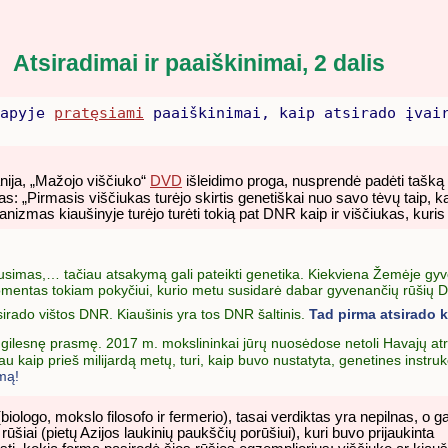
Atsiradimai ir paaiškinimai
, 2 dalis
apyje
pratęsiami
paaiškinimai, kaip atsirado įvai
ija, „Mažojo viščiuko“
DVD
išleidimo proga, nusprendė padėti tašką 
as: „Pirmasis viščiukas turėjo skirtis genetiškai nuo savo tėvų taip, k
ganizmas kiaušinyje turėjo turėti tokią pat DNR kaip ir viščiukas, kuris i
s klausimas,… tačiau atsakymą gali pateikti genetika. Kiekviena Žemėje 
ko momentas tokiam pokyčiui, kurio metu susidarė dabar gyvenančių rūšių 
sirado vištos DNR. Kiaušinis yra tos DNR šaltinis.
Tad pirma atsirado k
i gilesnę prasmę. 2017 m. mokslininkai jūrų nuosėdose netoli Havajų at
 kaip prieš milijardą metų, turi, kaip buvo nustatyta, genetines instruk
mą!
biologo, mokslo filosofo ir fermerio), tasai verdiktas yra nepilnas, o gal
rūšiai (pietų Azijos laukinių paukščių porūšiui), kuri buvo prijaukinta