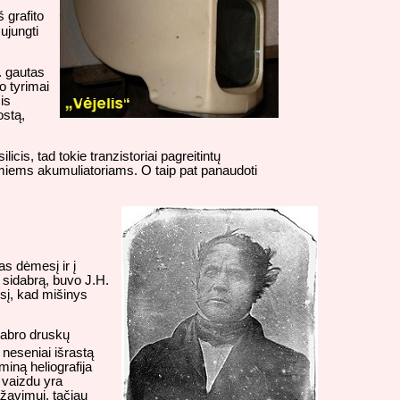
 grafito
ujungti
. gautas
o tyrimai
is
ostą,
cis, tad tokie tranzistoriai pagreitintų
namiems akumuliatoriams. O taip pat panaudoti
s dėmesį ir į
a sidabrą, buvo J.H.
esį, kad mišinys
dabro druskų
 neseniai išrastą
rminą heliografija
 vaizdu yra
ažavimui, tačiau