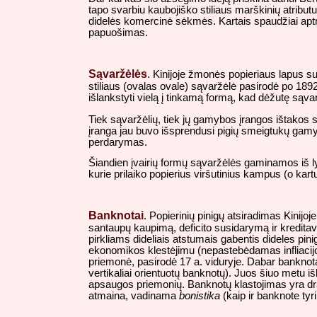
tapo svarbiu kaubojiško stiliaus marškinių atri
didelės komercinė sėkmės. Kartais spaudžiai aptra
papuošimas.
Sąvaržėlės
. Kinijoje žmonės popieriaus lapus s
stiliaus (ovalas ovale) sąvaržėlė pasirodė po 1892
išlankstyti vielą į tinkamą formą, kad dėžutę sąva
Tiek sąvaržėlių, tiek jų gamybos įrangos ištakos s
įranga jau buvo išsprendusi pigių smeigtukų gam
perdarymas.
Šiandien įvairių formų sąvaržėlės gaminamos iš lyd
kurie prilaiko popierius viršutinius kampus (o kartu
Banknotai
. Popierinių pinigų atsiradimas Kinijoje
santaupų kaupimą, deficito susidarymą ir kreditavim
pirkliams dideliais atstumais gabentis dideles pin
ekonomikos klestėjimu (nepastebėdamas infliacij
priemonė, pasirodė 17 a. viduryje. Dabar banknotai
vertikaliai orientuotų banknotų). Juos šiuo metu iš
apsaugos priemonių. Banknotų klastojimas yra dr
atmaina, vadinama
bonistika
(kaip ir banknote tyr