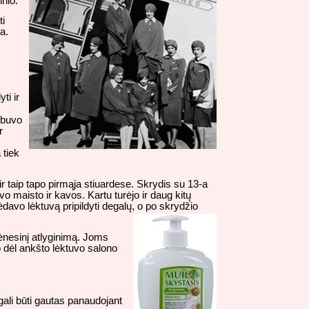
inio.
ti
a.
ti ir
 buvo
r
 tiek
r taip tapo pirmąja stiuardese. Skrydis su 13-a
 maisto ir kavos. Kartu turėjo ir daug kitų
dėdavo lėktuvą pripildyti degalų, o po skrydžio
ėnesinį atlyginimą. Joms
o dėl ankšto lėktuvo salono
ali būti gautas panaudojant