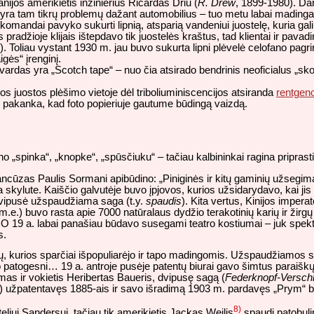
nijos amerikietis inžinierius Ričardas Driu (
R. Drew
, 1899-1980). Da
 yra tam tikrų problemų dažant automobilius – tuo metu labai madinga
 komandai pavyko sukurti lipnią, atsparią vandeniui juostelę, kuria ga
radžioje klijais ištepdavo tik juostelės kraštus, tad klientai ir pavadi
“). Toliau vystant 1930 m. jau buvo sukurta lipni plėvelė celofano pagri
igės“ įrenginį.
ardas yra „Scotch tape“ – nuo čia atsirado bendrinis neoficialus „sko
s juostos plėšimo vietoje dėl triboliuminiscencijos atsiranda
rentgen
os pakanka, kad foto popieriuje gautume būdingą vaizdą.
 „spinka“, „knopke“, „spūsčiuku“ – tačiau kalbininkai ragina priprast
ūzas Paulis Sormani apibūdino: „Piniginės ir kitų gaminių užsegimas“
nčia skylute. Kaiščio galvutėje buvo įpjovos, kurios užsidarydavo, kai j
vo dvipusė užspaudžiama saga (t.y.
spaudis
). Kita vertus,
Kinijos imperat
) buvo rasta apie 7000 natūralaus dydžio terakotinių karių ir žirgų f
is. O 19 a. labai panašiau būdavo susegami teatro kostiumai – juk spekt
s.
ių, kurios sparčiai išpopuliarėjo ir tapo madingomis. Užspaudžiamos 
po patogesni… 19 a. antroje pusėje patentų biurai gavo šimtus paraišk
 ir vokietis Heribertas Baueris, dvipusę sagą (
Federknopf-Versch
u) užpatentavęs 1885-ais ir savo išradimą 1903 m. pardavęs „Prym“ b
8)
eliui Sandersui, tačiau tik amerikietis Jackas Weilis
spaudį patobulin