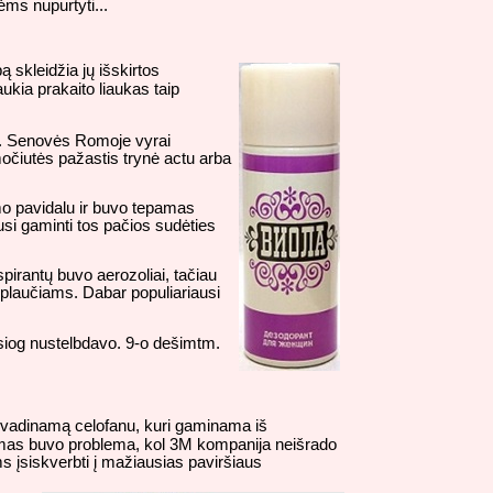
ėms nupurtyti...
 skleidžia jų išskirtos
aukia prakaito liaukas taip
lai. Senovės Romoje vyrai
močiutės pažastis trynė actu arba
emo pavidalu ir buvo tepamas
si gaminti tos pačios sudėties
pirantų buvo aerozoliai, tačiau
a plaučiams. Dabar populiariausi
esiog nustelbdavo. 9-o dešimtm.
 vadinamą celofanu, kuri gaminama iš
kavimas buvo problema, kol 3M kompanija neišrado
ms įsiskverbti į mažiausias paviršiaus