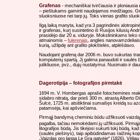
Grafenas
- mechaniškai tvirčiausia ir ploniausia 
– pieštukams gaminti naudojamos medžiagos. Grafi
sluoksniuose nei tarp jų. Toks vienas grafito sluok
Ilgą laiką manyta, kad yra 3 pagrindinės alotropin
ir grafenas, kurį susintetino iš Rusijos kilusių A
prasidėjo dar 20 a. viduryje. Mokslininkams teko st
atmainomis –
fulerenais
, anglies nanovamzdeliais a
kurią, užlipdę ant grafito plokštelės, atplėšdavo.
Naudojant grafeną dar 2006 m. buvo sukurtas tranzis
kompiuterių spartą. Jį galima panaudoti ir saulės 
jutikliuose, pvz., dujų nustatymui. Nusimato ir dau
Dagerotipija – fotografijos pirmtakė
1694 m. V. Hombergas aprašė fotochemines reakcij
sidabro nitratą, dar prieš 300 m. atrastą Alberto 
Šulcė, 1725 m. atsitiktinai sumaišęs kreidą su azo
patamsėja, kai apšviečiama.
Pirmąjį bandymą cheminiu būdu užfiksuoti vaizdą
pagalba, tačiau nemokėdami jų užfiksuoti. Pirmą
litografijos būdą. Jis tikėjosi sukurti tokį būdą, ka
(saulės piešinys), taip apibūdindamas raižinių kop
„Vaizdas pro langą Le Gra gatvėje“ (1826). Vėliau 