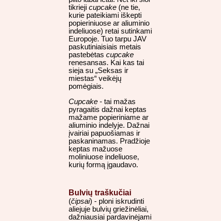
tikrieji
cupcake
(ne tie,
kurie pateikiami iškepti
popieriniuose ar aliuminio
indeliuose) retai sutinkami
Europoje. Tuo tarpu JAV
paskutiniaisiais metais
pastebėtas
cupcake
renesansas. Kai kas tai
sieja su „Seksas ir
miestas“ veikėjų
pomėgiais.
Cupcake
- tai mažas
pyragaitis dažnai keptas
mažame popieriniame ar
aliuminio indelyje. Dažnai
įvairiai papuošiamas ir
paskaninamas. Pradžioje
keptas mažuose
moliniuose indeliuose,
kurių formą įgaudavo.
Bulvių traškučiai
(
čipsai
) - ploni iskrudinti
aliejuje bulvių griežinėliai,
dažniausiai pardavinėjami