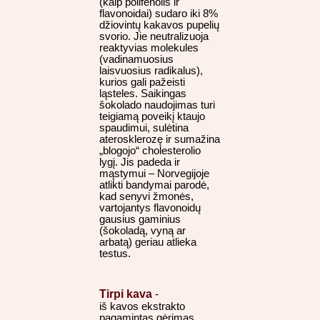
(kaip polifenolis ir
flavonoidai) sudaro iki 8%
džiovintų kakavos pupelių
svorio. Jie neutralizuoja
reaktyvias molekules
(vadinamuosius
laisvuosius radikalus),
kurios gali pažeisti
ląsteles. Saikingas
šokolado naudojimas turi
teigiamą poveikį ktaujo
spaudimui, sulėtina
aterosklerozę ir sumažina
„blogojo“ cholesterolio
lygį. Jis padeda ir
mąstymui – Norvegijoje
atlikti bandymai parodė,
kad senyvi žmonės,
vartojantys flavonoidų
gausius gaminius
(šokoladą, vyną ar
arbatą) geriau atlieka
testus.
Tirpi kava
-
iš kavos ekstrakto
pagamintas gėrimas,