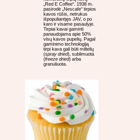
„Red E Coffee“. 1938 m.
pasirodė „Nescafe“ tirpios
kavos rūšis, netrukus
išpopuliarėjęs JAV, o po
karo ir visame pasaulyje.
Tirpiai kavai gaminti
panaudojama apie 50%
visų kavos pupelių. Pagal
gaminimo technologiją
tirpi kava gali būti miltelių
(
spray dried
), sublimuota
(
freeze dried
) arba
granuliuota.