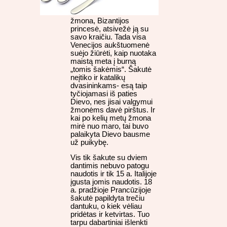
žmona, Bizantijos
princesė, atsivežė ją su
savo kraičiu. Tada visa
Venecijos aukštuomenė
suėjo žiūrėti, kaip nuotaka
maistą meta į burną
„tomis šakėmis“. Šakutė
neįtiko ir katalikų
dvasininkams- esą taip
tyčiojamasi iš paties
Dievo, nes jisai valgymui
žmonėms davė pirštus. Ir
kai po kelių metų žmona
mirė nuo maro, tai buvo
palaikyta Dievo bausme
už puikybę.
Vis tik šakute su dviem
dantimis nebuvo patogu
naudotis ir tik 15 a. Italijoje
įgusta jomis naudotis. 18
a. pradžioje Prancūzijoje
šakutė papildyta trečiu
dantuku, o kiek vėliau
pridėtas ir ketvirtas. Tuo
tarpu dabartiniai išlenkti