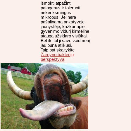
išmokti atpažinti
patogenus ir toleruoti
nekenksmingus
mikrobus. Jei nėra
pašalinama ankstyvoje
jaunystėje, kažkur apie
gyvenimo vidurį kirmėlinė
atauga užsidaro visiškai.
Bet iki tol ji savo vaidmenį
jau būna atlikusi.
Taip pat skaitykite
Žarnyno bakterijų
perspektyva