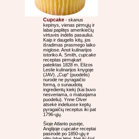
Cupcake
- skanus
kepinys, vienas pirmųjų ir
labai paplitęs amerikiečių
virtuvės indėlis pasauliui.
Kaip ir daugelis kitų, jos
išradimas prasmego laiko
miglose. Anot kulinarijos
istoriko A. Smith,
cupcake
receptas pirmąkart
pateiktas 1828 m. Elizos
Leslie kulinarijos knygoje
(JAV). „Cup“ (puodelis)
nurodė ne pyragaičio
formą, o sunaudotą
ingredientų kiekį (kai buvo
nesveriama, o matuojama
puodeliu). Ynne Olver
atsekė indeliuose keptų
pyragaičių receptus iki pat
1796-ųjų.
Šioje Atlanto pusėje,
Anglijoje
cupcake
receptai
pasirodė po 1850-ųjų ir
plito labai lėtai. Net iki šiol