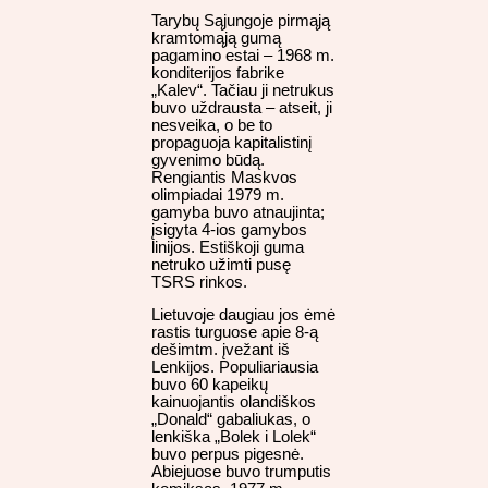
Tarybų Sąjungoje pirmąją
kramtomąją gumą
pagamino estai – 1968 m.
konditerijos fabrike
„Kalev“. Tačiau ji netrukus
buvo uždrausta – atseit, ji
nesveika, o be to
propaguoja kapitalistinį
gyvenimo būdą.
Rengiantis Maskvos
olimpiadai 1979 m.
gamyba buvo atnaujinta;
įsigyta 4-ios gamybos
linijos. Estiškoji guma
netruko užimti pusę
TSRS rinkos.
Lietuvoje daugiau jos ėmė
rastis turguose apie 8-ą
dešimtm. įvežant iš
Lenkijos. Populiariausia
buvo 60 kapeikų
kainuojantis olandiškos
„Donald“ gabaliukas, o
lenkiška „Bolek i Lolek“
buvo perpus pigesnė.
Abiejuose buvo trumputis