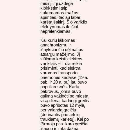
mišinį ir jį uždega
kibirkštimi taip
sukurdamas mažos
apimties, tačiau labai
karštą šaltinį. Šio variklio
efektyvumas iki šiol
nepralenkiamas.
Kai kurių laikomas
anachronizmu ir
išnyksiančiu dėl naftos
atsargų mažėjimo. Jį
siūloma keisti elektros
varikliais – ir čia reikia
prisiminti, kad elektra
varomos transporto
priemonės kadaise (19 a.
pab. ir 20 a. pr.) jau buvo
populiaresnės. Kartą
pakrovus, jomis buvo
galima važinėti po miestą
visą dieną, kadangi greitis
buvo apribotas 12 mylių
per valandą greičiu
(derinantis prie arklių
traukiamų karietų). Kai po
Pirmojo pas. karo greičiai
išaugo ir imta dažnai