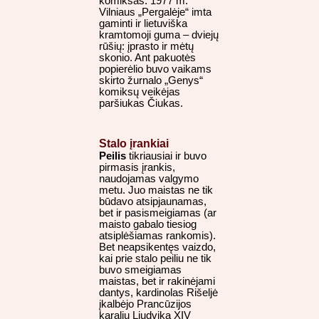
komiksas. 1977 m.
Vilniaus „Pergalėje“ imta
gaminti ir lietuviška
kramtomoji guma – dviejų
rūšių: įprasto ir mėtų
skonio. Ant pakuotės
popierėlio buvo vaikams
skirto žurnalo „Genys“
komiksų veikėjas
paršiukas Čiukas.
Stalo įrankiai
Peilis
tikriausiai ir buvo
pirmasis įrankis,
naudojamas valgymo
metu. Juo maistas ne tik
būdavo atsipjaunamas,
bet ir pasismeigiamas (ar
maisto gabalo tiesiog
atsiplėšiamas rankomis).
Bet neapsikentęs vaizdo,
kai prie stalo peiliu ne tik
buvo smeigiamas
maistas, bet ir rakinėjami
dantys, kardinolas Rišeljė
įkalbėjo Prancūzijos
karalių Liudviką XIV