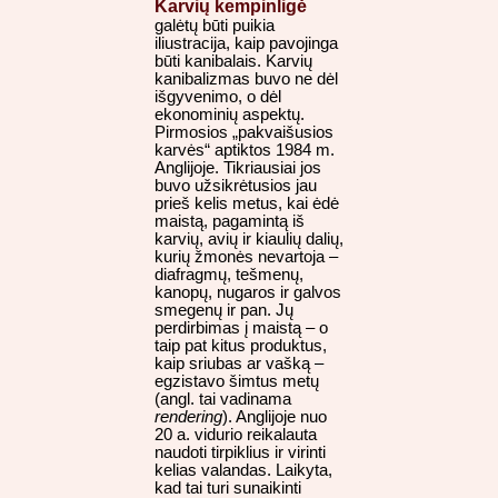
Karvių kempinligė
galėtų būti puikia
iliustracija, kaip pavojinga
būti kanibalais. Karvių
kanibalizmas buvo ne dėl
išgyvenimo, o dėl
ekonominių aspektų.
Pirmosios „pakvaišusios
karvės“ aptiktos 1984 m.
Anglijoje. Tikriausiai jos
buvo užsikrėtusios jau
prieš kelis metus, kai ėdė
maistą, pagamintą iš
karvių, avių ir kiaulių dalių,
kurių žmonės nevartoja –
diafragmų, tešmenų,
kanopų, nugaros ir galvos
smegenų ir pan. Jų
perdirbimas į maistą – o
taip pat kitus produktus,
kaip sriubas ar vašką –
egzistavo šimtus metų
(angl. tai vadinama
rendering
). Anglijoje nuo
20 a. vidurio reikalauta
naudoti tirpiklius ir virinti
kelias valandas. Laikyta,
kad tai turi sunaikinti