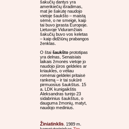
šakučių dantys yra
amerikiečių išradimas,
mat jie šakutę naudojo
vietoje šaukšto – maistą
sėmė, o ne smeigė, kaip
tai buvo įprasta Europoje.
Lietuvoje Viduramžiais
šakučių buvo vos keletas
– kaip didžiūnų prabangos
ženklas.
O štai
šaukšto
prototipas
yra delnas, Senaisiais
laikais žmonės vietoje jo
naudojo jūros geldeles ar
kriaukles, o vėliau
romėnai geldelei pritaisė
rankeną – ir tai sukūrė
pirmuosius šaukštus. 15
a. LDK kunigaikštis
Aleksandras turėjo 23
sidabrinius šaukštus, o
dauguma žmonių, matyt,
naudojo medinius.
Žiniatinklis
. 1989 m.