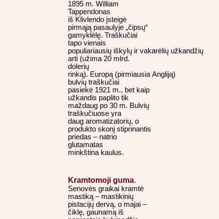
1895 m. William
Tappendonas
iš Klivlendo įsteigė
pirmąją pasaulyje „čipsų“
gamyklėlę. Traškučiai
tapo vienais
populiariausių iškylų ir vakarėlių užkandžių
arti (užima 20 mlrd.
dolerių
rinką). Europą (pirmiausia Angliją)
bulvių traškučiai
pasiekė 1921 m., bet kaip
užkandis paplito tik
maždaug po 30 m. Bulvių
traškučiuose yra
daug aromatizatorių, o
produkto skonį stiprinantis
priedas – natrio
glutamatas
minkština kaulus.
Kramtomoji guma
.
Senovės graikai kramtė
mastiką – mastikinių
pistacijų dervą, o majai –
čiklę, gaunamą iš