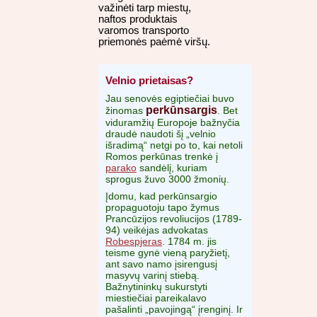
važinėti tarp miestų,
naftos produktais
varomos transporto
priemonės paėmė viršų.
Velnio prietaisas?
Jau senovės egiptiečiai buvo
perkūnsargis
žinomas
. Bet
viduramžių Europoje bažnyčia
draudė naudoti šį „velnio
išradimą“ netgi po to, kai netoli
Romos perkūnas trenkė į
parako
sandėlį, kuriam
sprogus žuvo 3000 žmonių.
Įdomu, kad perkūnsargio
propaguotoju tapo žymus
Prancūzijos revoliucijos (1789-
94) veikėjas advokatas
Robespjeras
. 1784 m. jis
teisme gynė vieną paryžietį,
ant savo namo įsirengusį
masyvų varinį stiebą.
Bažnytininkų sukurstyti
miestiečiai pareikalavo
pašalinti „pavojingą“ įrenginį. Ir