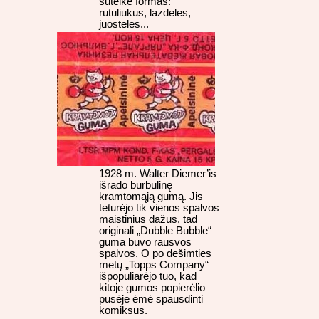
suteikė formas:
rutuliukus, lazdeles,
juosteles...
1928 m. Walter Diemer’is
išrado burbulinę
kramtomąją gumą. Jis
teturėjo tik vienos spalvos
maistinius dažus, tad
originali „Dubble Bubble“
guma buvo rausvos
spalvos. O po dešimties
metų „Topps Company“
išpopuliarėjo tuo, kad
kitoje gumos popierėlio
pusėje ėmė spausdinti
komiksus.