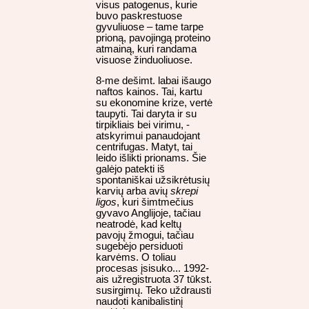
visus patogenus, kurie
buvo paskrestuose
gyvuliuose – tame tarpe
prioną, pavojingą proteino
atmainą, kuri randama
visuose žinduoliuose.
8-me dešimt. labai išaugo
naftos kainos. Tai, kartu
su ekonomine krize, vertė
taupyti. Tai daryta ir su
tirpikliais bei virimu, -
atskyrimui panaudojant
centrifugas. Matyt, tai
leido išlikti prionams. Šie
galėjo patekti iš
spontaniškai užsikrėtusių
karvių arba avių
skrepi
ligos
, kuri šimtmečius
gyvavo Anglijoje, tačiau
neatrodė, kad keltų
pavojų žmogui, tačiau
sugebėjo persiduoti
karvėms. O toliau
procesas įsisuko... 1992-
ais užregistruota 37 tūkst.
susirgimų. Teko uždrausti
naudoti kanibalistinį