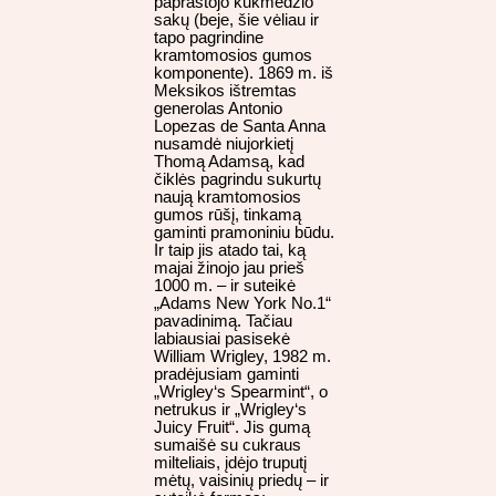
paprastojo kukmedžio
sakų (beje, šie vėliau ir
tapo pagrindine
kramtomosios gumos
komponente). 1869 m. iš
Meksikos ištremtas
generolas Antonio
Lopezas de Santa Anna
nusamdė niujorkietį
Thomą Adamsą, kad
čiklės pagrindu sukurtų
naują kramtomosios
gumos rūšį, tinkamą
gaminti pramoniniu būdu.
Ir taip jis atado tai, ką
majai žinojo jau prieš
1000 m. – ir suteikė
„Adams New York No.1“
pavadinimą. Tačiau
labiausiai pasisekė
William Wrigley, 1982 m.
pradėjusiam gaminti
„Wrigley‘s Spearmint“, o
netrukus ir „Wrigley‘s
Juicy Fruit“. Jis gumą
sumaišė su cukraus
milteliais, įdėjo truputį
mėtų, vaisinių priedų – ir