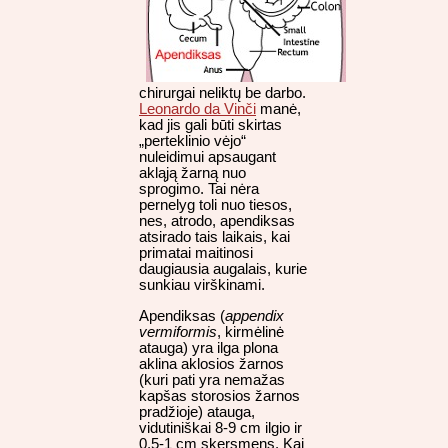
chirurgai neliktų be darbo.
Leonardo da Vinči
manė,
kad jis gali būti skirtas
„perteklinio vėjo“
nuleidimui apsaugant
akląją žarną nuo
sprogimo. Tai nėra
pernelyg toli nuo tiesos,
nes, atrodo, apendiksas
atsirado tais laikais, kai
primatai maitinosi
daugiausia augalais, kurie
sunkiau virškinami.
Apendiksas (
appendix
vermiformis
, kirmėlinė
atauga) yra ilga plona
aklina aklosios žarnos
(kuri pati yra nemažas
kapšas storosios žarnos
pradžioje) atauga,
vidutiniškai 8-9 cm ilgio ir
0,5-1 cm skersmens. Kai