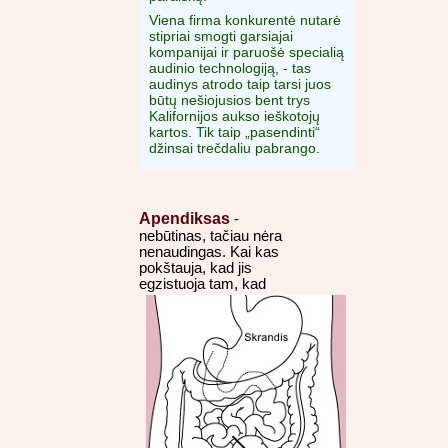
Viena firma konkurentė nutarė
stipriai smogti garsiajai
kompanijai ir paruošė specialią
audinio technologiją, - tas
audinys atrodo taip tarsi juos
būtų nešiojusios bent trys
Kalifornijos aukso ieškotojų
kartos. Tik taip „pasendinti“
džinsai trečdaliu pabrango.
Apendiksas
-
nebūtinas, tačiau nėra
nenaudingas. Kai kas
pokštauja, kad jis
egzistuoja tam, kad