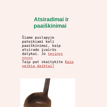
Atsiradimai ir
paaiškinimai
Šiame puslapyje
pateikiami keli
paaiškinimai, kaip
atsirado įvairūs
dalykai. Jo
tęsinys
>>>>>
Taip pat skaitykite
Kaip
veikia daiktai?