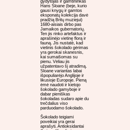
gydytojas ir gamtininkas
Hans Sloane (beje, kurio
gausi knygų ir gamtos
eksponatų kolekcija davė
pradžią Britų muziejui)
1680-aisiais dirbo pas
Jamaikos gubernatorių.
Ten jis rinko artefaktus ir
aprašinėjo vietinę florą ir
fauną. Jis nustatė, kad
vietinis šokolado gėrimas
yra gerokai skanesnis,
kai sumaišomas su
pienu. Vėliau jis
užpatentavo šį atradimą.
Sloane variantas labai
išpopuliarėjo Anglijoje ir
likusioje Europoje. Pieną
ėmė naudoti ir kietojo
šokolado gamyboje ir
dabar pieniškas
šokoladas sudaro apie du
trečdalius viso
parduodamo šokolado.
Šokolado teigiami
poveikiai yra gerai
aprašyti. Antioksidantai