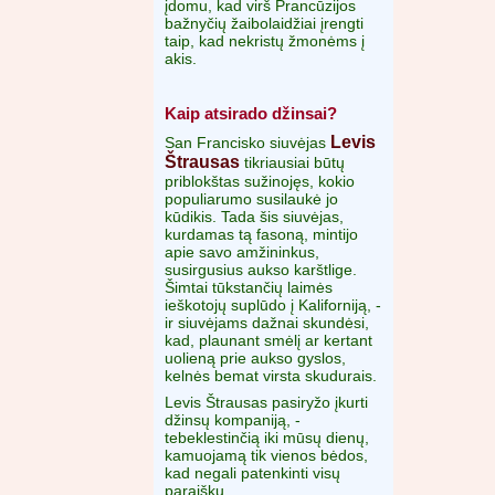
įdomu, kad virš Prancūzijos
bažnyčių žaibolaidžiai įrengti
taip, kad nekristų žmonėms į
akis.
Kaip atsirado džinsai?
Levis
San Francisko siuvėjas
Štrausas
tikriausiai būtų
priblokštas sužinojęs, kokio
populiarumo susilaukė jo
kūdikis. Tada šis siuvėjas,
kurdamas tą fasoną, mintijo
apie savo amžininkus,
susirgusius aukso karštlige.
Šimtai tūkstančių laimės
ieškotojų suplūdo į Kaliforniją, -
ir siuvėjams dažnai skundėsi,
kad, plaunant smėlį ar kertant
uolieną prie aukso gyslos,
kelnės bemat virsta skudurais.
Levis Štrausas pasiryžo įkurti
džinsų kompaniją, -
tebeklestinčią iki mūsų dienų,
kamuojamą tik vienos bėdos,
kad negali patenkinti visų
paraiškų.