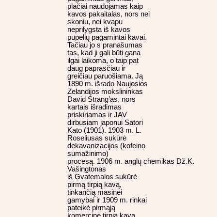
plačiai naudojamas kaip
kavos pakaitalas, nors nei
skoniu, nei kvapu
neprilygsta iš kavos
pupelių pagamintai kavai.
Tačiau jo s pranašumas
tas, kad ji gali būti gana
ilgai laikoma, o taip pat
daug paprasčiau ir
greičiau paruošiama. Ją
1890 m. išrado Naujosios
Zelandijos mokslininkas
David Strang’as, nors
kartais išradimas
priskiriamas ir JAV
dirbusiam japonui Satori
Kato (1901). 1903 m. L.
Roseliusas sukūrė
dekavanizacijos (kofeino
sumažinimo)
procesą. 1906 m. anglų chemikas Dž.K.
Vašingtonas
iš Gvatemalos sukūrė
pirmą tirpią kavą,
tinkančią masinei
gamybai ir 1909 m. rinkai
pateikė pirmąją
komercinę tirpią kavą