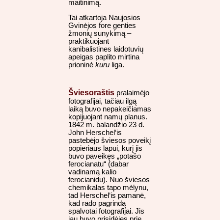
maitinimą.
Tai atkartoja Naujosios
Gvinėjos fore genties
žmonių sunykimą –
praktikuojant
kanibalistines laidotuvių
apeigas paplito mirtina
prioninė
kuru
liga.
Šviesoraštis
pralaimėjo
fotografijai, tačiau ilgą
laiką buvo nepakeičiamas
kopijuojant namų planus.
1842 m. balandžio 23 d.
John Herschel‘is
pastebėjo šviesos poveikį
popieriaus lapui, kurį jis
buvo paveikęs „potašo
ferocianatu“ (dabar
vadinamą kalio
ferocianidu). Nuo šviesos
chemikalas tapo mėlynu,
tad Herschel‘is pamanė,
kad rado pagrindą
spalvotai fotografijai. Jis
jau buvo prisidėjęs prie