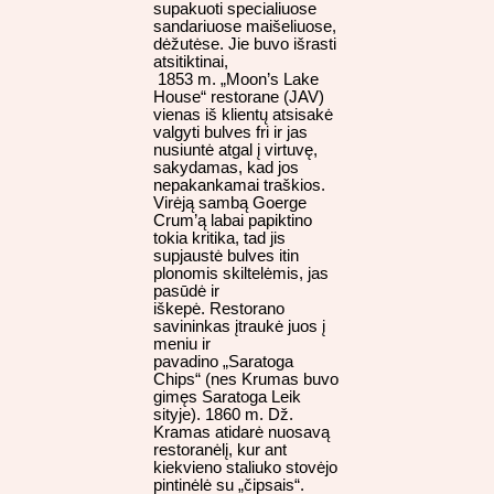
supakuoti specialiuose
sandariuose maišeliuose,
dėžutėse. Jie buvo išrasti
atsitiktinai,
1853 m. „Moon’s Lake
House“ restorane (JAV)
vienas iš klientų atsisakė
valgyti bulves fri ir jas
nusiuntė atgal į virtuvę,
sakydamas, kad jos
nepakankamai traškios.
Virėją sambą Goerge
Crum’ą labai papiktino
tokia kritika, tad jis
supjaustė bulves itin
plonomis skiltelėmis, jas
pasūdė ir
iškepė. Restorano
savininkas įtraukė juos į
meniu ir
pavadino „Saratoga
Chips“ (nes Krumas buvo
gimęs Saratoga Leik
sityje). 1860 m. Dž.
Kramas atidarė nuosavą
restoranėlį, kur ant
kiekvieno staliuko stovėjo
pintinėlė su „čipsais“.