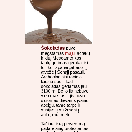
Šokoladas
buvo
mėgstamas
majų
, actekų
ir kitų Mesoamerikos
tautų gėrimas gerokai iki
tol, kol ispanai „atrado“ jį ir
atvežė į Senąjį pasaulį.
Archeologiniai radiniai
leidžia spėti, kad
šokoladas geriamas jau
3100 m. Be to jis nebuvo
vien maistas – jis buvo
siūlomas dievams įvairių
apeigų, tame tarpe ir
susijusių su žmonių
aukojimu, metu.
Tačiau tikrą perversmą
padarė airių protestantas,