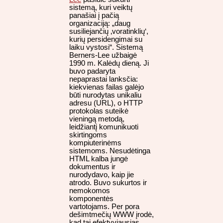
sistemą, kuri veiktų
panašiai į pačią
organizaciją: „daug
susiliejančių ‚voratinklių‘,
kurių persidengimai su
laiku vystosi“. Sistemą
Berners-Lee užbaigė
1990 m. Kalėdų dieną. Ji
buvo padaryta
nepaprastai lanksčia:
kiekvienas failas galėjo
būti nurodytas unikaliu
adresu (URL), o HTTP
protokolas suteikė
vieningą metodą,
leidžiantį komunikuoti
skirtingoms
kompiuterinėms
sistemoms. Nesudėtinga
HTML kalba jungė
dokumentus ir
nurodydavo, kaip jie
atrodo. Buvo sukurtos ir
nemokomos
komponentės
vartotojams. Per pora
dešimtmečių WWW įrodė,
kad tai efektyviausias