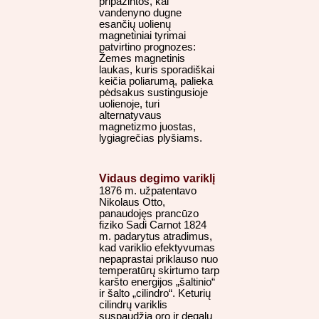
pripažintos, kai
vandenyno dugne
esančių uolienų
magnetiniai tyrimai
patvirtino prognozes:
Žemes magnetinis
laukas, kuris sporadiškai
keičia poliarumą, palieka
pėdsakus sustingusioje
uolienoje, turi
alternatyvaus
magnetizmo juostas,
lygiagrečias plyšiams.
Vidaus degimo variklį
1876 m. užpatentavo
Nikolaus Otto,
panaudojęs prancūzo
fiziko Sadi Carnot 1824
m. padarytus atradimus,
kad variklio efektyvumas
nepaprastai priklauso nuo
temperatūrų skirtumo tarp
karšto energijos „šaltinio“
ir šalto „cilindro“. Keturių
cilindrų variklis
suspaudžia oro ir degalų