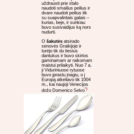
uždrausti prie stalo
naudoti smailius peilius ir
dvare naudoti peilius tik
su suapvalintais galais –
kurias, beje, ir sunkiau
buvo susivaidijus ką nors
nudurti.
O
šakutės
atsirado
senovės Graikijoje ir
turėjo tik du tiesius
dantukus ir buvo skirtos
gaminamam ar raikomam
maistui prilaikyti. Nuo 7 a.
ji Viduriniuose rytuose
buvo įprastu įnagiu, o į
Europą atkeliavo tik 1004
m., kai naujoji Venecijos
*)
dožo Domenico Selvo