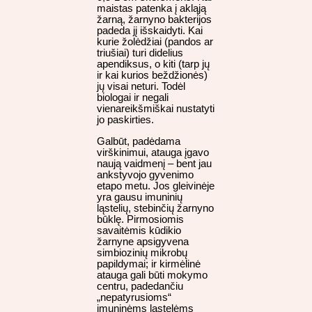
maistas patenka į akląją
žarną, žarnyno bakterijos
padeda jį išskaidyti. Kai
kurie žolėdžiai (pandos ar
triušiai) turi didelius
apendiksus, o kiti (tarp jų
ir kai kurios beždžionės)
jų visai neturi. Todėl
biologai ir negali
vienareikšmiškai nustatyti
jo paskirties.
Galbūt, padėdama
virškinimui, atauga įgavo
naują vaidmenį – bent jau
ankstyvojo gyvenimo
etapo metu. Jos gleivinėje
yra gausu imuninių
ląstelių, stebinčių žarnyno
būklę. Pirmosiomis
savaitėmis kūdikio
žarnyne apsigyvena
simbiozinių mikrobų
papildymai; ir kirmėlinė
atauga gali būti mokymo
centru, padedančiu
„nepatyrusioms“
imuninėms ląstelėms