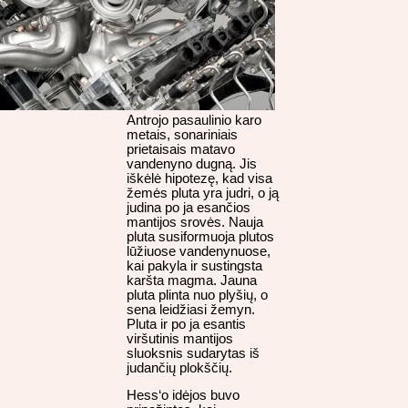
Antrojo pasaulinio karo
metais, sonariniais
prietaisais matavo
vandenyno dugną. Jis
iškėlė hipotezę, kad visa
žemės pluta yra judri, o ją
judina po ja esančios
mantijos srovės. Nauja
pluta susiformuoja plutos
lūžiuose vandenynuose,
kai pakyla ir sustingsta
karšta magma. Jauna
pluta plinta nuo plyšių, o
sena leidžiasi žemyn.
Pluta ir po ja esantis
viršutinis mantijos
sluoksnis sudarytas iš
judančių plokščių.
Hess‘o idėjos buvo