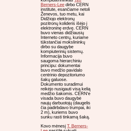
kompiuterininkas
Tim
Berners-Lee
dirbo CERN
institute, esančiame netoli
Ženevos, tuo metu, kai
Didžiojo elektronų
pozitronų kolideris išėjo į
elektroninę erdvę. CERN
buvo vienas didžiausių
Interneto centrų, kuriame
tūkstančiai mokslininkų
dirbo su daugybe
kompiuterinių sistemų.
Informacija buvo
saugoma hierarchiniu
principu: dokumentai
buvo medžio pavidalo
centrinio depozitoriumo
šakų galuose.
Dokumento suradimui
reikėjo nusigauti visą kelią
medžio šakomis. CERN‘e
visada buvo daugybė
naujų darbuotojų (daugelis
čia padirbdavo trumpai, iki
2 m), kuriems buvo
sunku rasti tinkamą šaką.
Kovo mėnesį
T. Berners-
Lee
pasiūlė sukurti