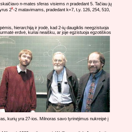
ie skaičiavo n-mates sferas visiems
n
pradedant 5. Tačiau jų
k
kyrus 2
-2 matavimams, pradedant k=7, t.y. 126, 254, 510,
s, hierarchiją ir įrodė, kad 2-ių daugiklis neegzistuoja
urmatė erdvė, kuriai neaišku, ar joje egzistuoja egzotiškos
as, kurių yra 27-ios. Milnoras savo tyrinėjimus nukreipė į