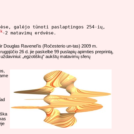
tėse, galėjo tūnoti paslaptingos 254-ių,
k
2
-2 matavimų erdvėse.
) ir Douglas Ravenel'is (Ročesterio un-tas) 2009 m.
rugpjūčio 26 d. jie paskelbė 99 puslapių apimties preprintą,
 uždaviniui: „egzotiškų“ aukštų matavimų sferų
os,
 tame
Tad
iška
imas
ėje