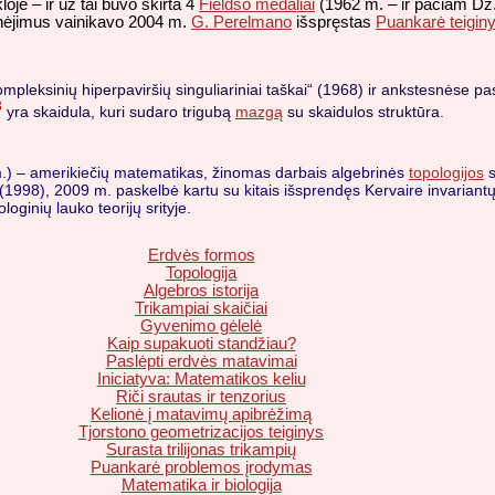
oje – ir už tai buvo skirta 4
Fieldso medaliai
(1962 m. – ir pačiam Dž. 
inėjimus vainikavo 2004 m.
G. Perelmano
išspręstas
Puankarė teigin
mpleksinių hiperpaviršių singuliariniai taškai“ (1968) ir ankstesnėse pa
3
yra skaidula, kuri sudaro trigubą
mazgą
su skaidulos struktūra.
m.) – amerikiečių matematikas, žinomas darbais algebrinės
topologijos
s
 (1998), 2009 m. paskelbė kartu su kitais išsprendęs Kervaire invariantų 
loginių lauko teorijų srityje.
Erdvės formos
Topologija
Algebros istorija
Trikampiai skaičiai
Gyvenimo gėlelė
Kaip supakuoti standžiau?
Paslėpti erdvės matavimai
Iniciatyva: Matematikos keliu
Riči srautas ir tenzorius
Kelionė į matavimų apibrėžimą
Tjorstono geometrizacijos teiginys
Surasta trilijonas trikampių
Puankarė problemos įrodymas
Matematika ir biologija