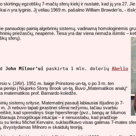
 skirtingų egzotiškų 7-mačių sferų kiekį ir nustatė, kad jų yra 27. J
 kai
n
yra lyginis. Jį vėliau 1969 m. pašalino William Browder'is, - išs
panaudojo painią algebrinių sistemų, vadinamą homologinėmis grupėmi
chninių priežasčių, neapėmė. Tiesa yra dar viena nemaža išimtis – ket
škų sferų).
ad
John Milnor’ui
paskirta 1 mln. dolerių
Abelio
io v. (JAV). 1951 m. baigė Prinstono un-tą, o po 3 m. ten
ada perėjo į Niujorko Stony Brook un-tą. Buvo „Matematikos analų“
ra matematikos prof. Barnardo koledže.
minių sistemų srityse. Matematinį pasaulį labiausiai išjudino jo 7-
 Ji nebuvo tapati įprastinei sferai nežymiu, tačiau svarbiu
 reiškė, kad sprendinys šioje hipersferoje (pvz., bangų ar šilumos
eštarauja žmogiškajai intuicijai – ir nenuostabu, kad pradžioje
artu su lenku Michel Kervaire, suklasifikavo visas galimas 7-mates sfer
iją, išvystydamas Milnoro
m
skaidulų teoriją.