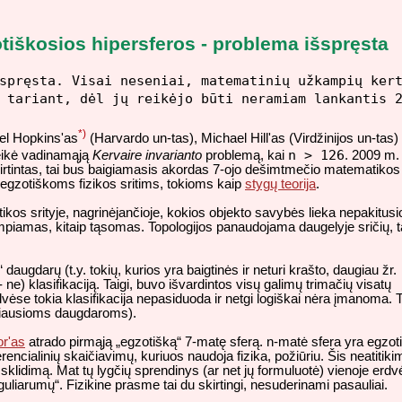
tiškosios hipersferos - problema išspręsta
spręsta. Visai neseniai, matematinių užkampių ker
 tariant, dėl jų reikėjo būti neramiam lankantis 
*)
ael Hopkins'as
(Harvardo un-tas), Michael Hill'as (Virdžinijos un-tas
n > 126
veikė vadinamąją
Kervaire invarianto
problemą, kai
. 2009 m. 
irtintas, tai bus baigiamasis akordas 7-ojo dešimtmečio matematikos
u egzotiškoms fizikos sritims, tokioms kaip
stygų teorija
.
ikos srityje, nagrinėjančioje, kokios objekto savybės lieka nepakitusi
mpiamas, kitaip tąsomas. Topologijos panaudojama daugelyje sričių,
ugdarų (t.y. tokių, kurios yra baigtinės ir neturi krašto, daugiau žr.
e) klasifikaciją. Taigi, buvo išvardintos visų galimų trimačių visatų
vėse tokia klasifikacija nepasiduoda ir netgi logiškai nėra įmanoma. 
sčiausioms daugdaroms).
or'as
atrado pirmąją „egzotišką“ 7-matę sferą. n-matė sfera yra egzot
iferencialinių skaičiavimų, kuriuos naudoja fizika, požiūriu. Šis neatitik
 sklidimą. Mat tų lygčių sprendinys (ar net jų formuluotė) vienoje erdv
nguliarumų“. Fizikine prasme tai du skirtingi, nesuderinami pasauliai.