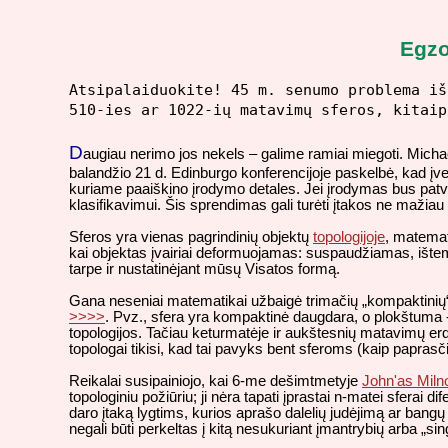
Egzo
Atsipalaiduokite! 45 m. senumo problema iš
510-ies ar 1022-ių matavimų sferos, kitaip
D
augiau nerimo jos nekels – galime ramiai miegoti. Mich
balandžio 21 d. Edinburgo konferencijoje paskelbė, kad į
kuriame paaiškino įrodymo detales. Jei įrodymas bus patv
klasifikavimui. Šis sprendimas gali turėti įtakos ne mažia
Sferos yra vienas pagrindinių objektų
topologijoje
, matemat
kai objektas įvairiai deformuojamas: suspaudžiamas, ište
tarpe ir nustatinėjant mūsų Visatos formą.
Gana neseniai matematikai užbaigė trimačių „kompaktinių“ da
>>>>
. Pvz., sfera yra kompaktinė daugdara, o plokštuma - n
topologijos. Tačiau keturmatėje ir aukštesnių matavimų erd
topologai tikisi, kad tai pavyks bent sferoms (kaip papra
Reikalai susipainiojo, kai 6-me dešimtmetyje
John'as Miln
topologiniu požiūriu; ji nėra tapati įprastai n-matei sferai d
daro įtaką lygtims, kurios aprašo dalelių judėjimą ar bangų
negali būti perkeltas į kitą nesukuriant įmantrybių arba „si