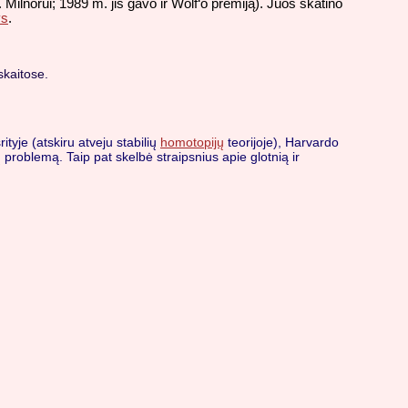
Milnorui; 1989 m. jis gavo ir Wolf‘o premiją). Juos skatino
ys
.
skaitose.
rityje (atskiru atveju stabilių
homotopijų
teorijoje), Harvardo
problemą. Taip pat skelbė straipsnius apie glotnią ir