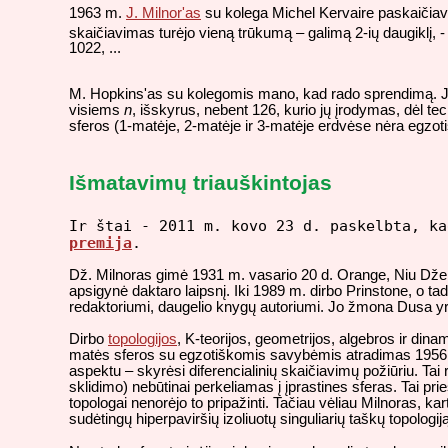
1963 m.
J. Milnor'as
su kolega Michel Kervaire paskaičiavo
skaičiavimas turėjo vieną trūkumą – galimą 2-ių daugiklį, -
1022, ...
M. Hopkins'as su kolegomis mano, kad rado sprendimą. Jie 
visiems
n
, išskyrus, nebent 126, kurio jų įrodymas, dėl te
sferos (1-matėje, 2-matėje ir 3-matėje erdvėse nėra egzoti
Išmatavimų triauškintojas
Ir štai - 2011 m. kovo 23 d. paskelbta, k
premija
.
Dž. Milnoras gimė 1931 m. vasario 20 d. Orange, Niu Džers
apsigynė daktaro laipsnį. Iki 1989 m. dirbo Prinstone, o t
redaktoriumi, daugelio knygų autoriumi. Jo žmona Dusa y
Dirbo
topologijos
, K-teorijos, geometrijos, algebros ir dina
matės sferos su egzotiškomis savybėmis atradimas 1956 m.
aspektu – skyrėsi diferencialinių skaičiavimų požiūriu. Tai
sklidimo) nebūtinai perkeliamas į įprastines sferas. Tai pri
topologai nenorėjo to pripažinti. Tačiau vėliau Milnoras, k
sudėtingų hiperpaviršių izoliuotų singuliarių taškų topolog