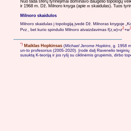
Nuo tada sferų tyrinėjimai dominavo daugelio topologų veikl
ir 1968 m. Dž. Milnoro knyga (apie
m
skaidulas). Tuos tyr
Milnoro skaidulos
Milnoro skaidulas į topologiją įvedė Dž. Milnoras knygoje „Ko
2
Pvz., bet kurio spindulio Milnoro atvaizdavimas f(z,w)=z
+w
*)
Maiklas Hopkinsas
(
Michael Jerome Hopkins
, g. 1958 
un-to profesorius (2005-2020). Įrodė dalį Ravenelio teiginių
susuktą K-teoriją ir jos ryšį su ciklinėmis grupėmis, dirbo topo