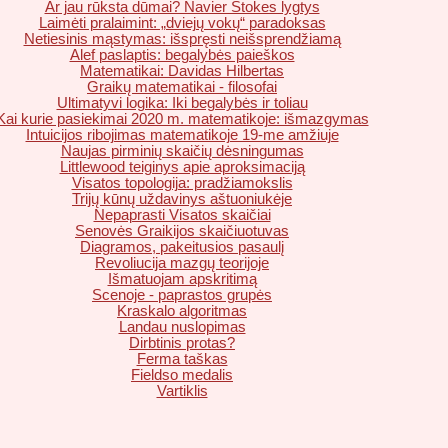
Ar jau rūksta dūmai? Navier Stokes lygtys
Laimėti pralaimint: „dviejų vokų“ paradoksas
Netiesinis mąstymas: išspręsti neišsprendžiamą
Alef paslaptis: begalybės paieškos
Matematikai: Davidas Hilbertas
Graikų matematikai - filosofai
Ultimatyvi logika: Iki begalybės ir toliau
Kai kurie pasiekimai 2020 m. matematikoje: išmazgymas
Intuicijos ribojimas matematikoje 19-me amžiuje
Naujas pirminių skaičių dėsningumas
Littlewood teiginys apie aproksimaciją
Visatos topologija: pradžiamokslis
Trijų kūnų uždavinys aštuoniukėje
Nepaprasti Visatos skaičiai
Senovės Graikijos skaičiuotuvas
Diagramos, pakeitusios pasaulį
Revoliucija mazgų teorijoje
Išmatuojam apskritimą
Scenoje - paprastos grupės
Kraskalo algoritmas
Landau nuslopimas
Dirbtinis protas?
Ferma taškas
Fieldso medalis
Vartiklis