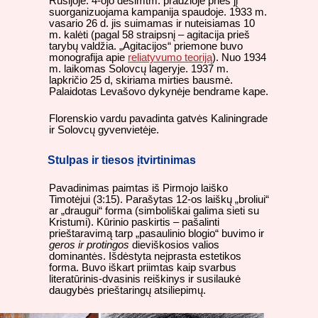
Rusijoje. 4-ojo dešimtm. pradžioje prieš jį
suorganizuojama kampanija spaudoje. 1933 m.
vasario 26 d. jis suimamas ir nuteisiamas 10
m. kalėti (pagal 58 straipsnį – agitacija prieš
tarybų valdžia. „Agitacijos“ priemone buvo
monografija apie
reliatyvumo teoriją
). Nuo 1934
m. laikomas Solovcų lageryje. 1937 m.
lapkričio 25 d, skiriama mirties bausmė.
Palaidotas Levašovo dykynėje bendrame kape.
Florenskio vardu pavadinta gatvės Kaliningrade
ir Solovcų gyvenvietėje.
Stulpas ir tiesos įtvirtinimas
Pavadinimas paimtas iš Pirmojo laiško
Timotėjui (3:15). Parašytas 12-os laiškų „broliui“
ar „draugui“ forma (simboliškai galima sieti su
Kristumi). Kūrinio paskirtis – pašalinti
prieštaravimą tarp „pasaulinio blogio“ buvimo ir
geros ir protingos
dieviškosios valios
dominantės. Išdėstyta neįprasta estetikos
forma. Buvo iškart priimtas kaip svarbus
literatūrinis-dvasinis reiškinys ir susilaukė
daugybės prieštaringų atsiliepimų.