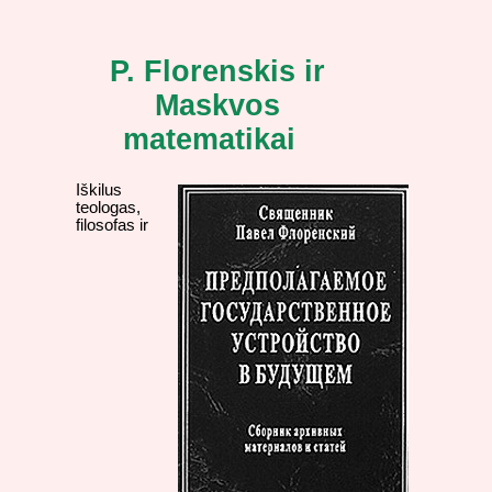
P. Florenskis ir
Maskvos
matematikai
Iškilus
teologas,
filosofas ir