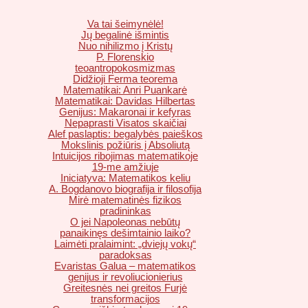
Va tai šeimynėlė!
Jų begalinė išmintis
Nuo nihilizmo į Kristų
P. Florenskio
teoantropokosmizmas
Didžioji Ferma teorema
Matematikai: Anri Puankarė
Matematikai: Davidas Hilbertas
Genijus: Makaronai ir kefyras
Nepaprasti Visatos skaičiai
Alef paslaptis: begalybės paieškos
Mokslinis požiūris į Absoliutą
Intuicijos ribojimas matematikoje
19-me amžiuje
Iniciatyva: Matematikos keliu
A. Bogdanovo biografija ir filosofija
Mirė matematinės fizikos
pradininkas
O jei Napoleonas nebūtų
panaikinęs dešimtainio laiko?
Laimėti pralaimint: „dviejų vokų“
paradoksas
Evaristas Galua – matematikos
genijus ir revoliucionierius
Greitesnės nei greitos Furjė
transformacijos