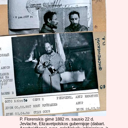
P. Florenskis gimė 1882 m. sausio 22 d.
Jevlache, Elizavetpolskos gubernijoje (dabart.