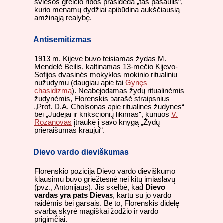
šviesos greičio ribos prasideda „tas pasaulis“,
kurio menamų dydžiai apibūdina aukščiausią
amžinąją realybę.
Antisemitizmas
1913 m. Kijeve buvo teisiamas žydas M.
Mendelė Beilis, kaltinamas 13-mečio Kijevo-
Sofijos dvasinės mokyklos mokinio ritualiniu
nužudymu (daugiau apie tai
Gynęs
chasidizmą
). Neabejodamas žydų ritualinėmis
žudynėmis, Florenskis parašė straipsnius
„Prof. D.A. Cholsonas apie ritualines žudynes“
bei „Judėjai ir krikščionių likimas“, kuriuos
V.
Rozanovas
įtraukė į savo knygą „Žydų
prieraišumas kraujui“.
Dievo vardo dieviškumas
Florenskio pozicija Dievo vardo dieviškumo
klausimu buvo griežtesnė nei kitų imiaslavų
(pvz., Antonijaus). Jis skelbė, kad
Dievo
vardas yra pats Dievas
, kartu su jo vardo
raidėmis bei garsais. Be to, Florenskis didelę
svarbą skyrė magiškai žodžio ir vardo
prigimčiai.