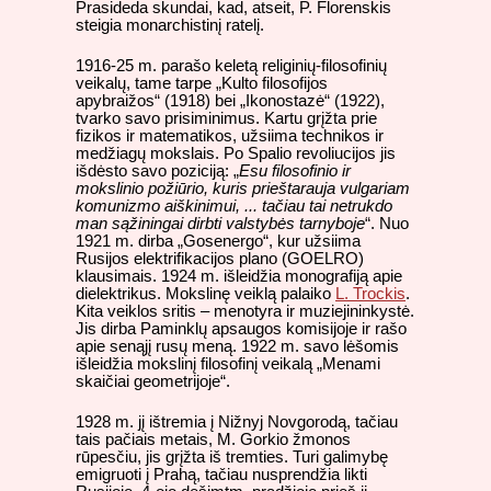
Prasideda skundai, kad, atseit, P. Florenskis
steigia monarchistinį ratelį.
1916-25 m. parašo keletą religinių-filosofinių
veikalų, tame tarpe „Kulto filosofijos
apybraižos“ (1918) bei „Ikonostazė“ (1922),
tvarko savo prisiminimus. Kartu grįžta prie
fizikos ir matematikos, užsiima technikos ir
medžiagų mokslais. Po Spalio revoliucijos jis
išdėsto savo poziciją: „
Esu filosofinio ir
mokslinio požiūrio, kuris prieštarauja vulgariam
komunizmo aiškinimui, ... tačiau tai netrukdo
man sąžiningai dirbti valstybės tarnyboje
“. Nuo
1921 m. dirba „Gosenergo“, kur užsiima
Rusijos elektrifikacijos plano (GOELRO)
klausimais. 1924 m. išleidžia monografiją apie
dielektrikus. Mokslinę veiklą palaiko
L. Trockis
.
Kita veiklos sritis – menotyra ir muziejininkystė.
Jis dirba Paminklų apsaugos komisijoje ir rašo
apie senąjį rusų meną. 1922 m. savo lėšomis
išleidžia mokslinį filosofinį veikalą „Menami
skaičiai geometrijoje“.
1928 m. jį ištremia į Nižnyj Novgorodą, tačiau
tais pačiais metais, M. Gorkio žmonos
rūpesčiu, jis grįžta iš tremties. Turi galimybę
emigruoti į Prahą, tačiau nusprendžia likti