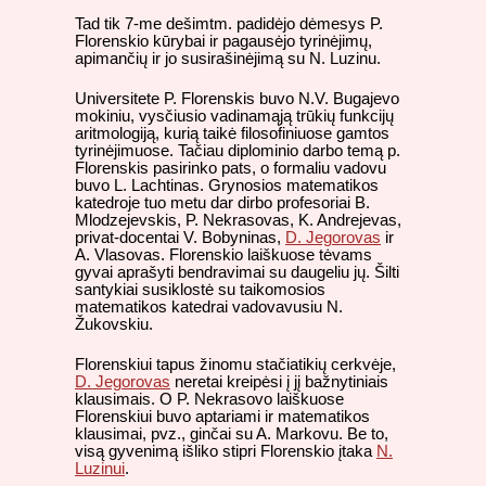
Tad tik 7-me dešimtm. padidėjo dėmesys P.
Florenskio kūrybai ir pagausėjo tyrinėjimų,
apimančių ir jo susirašinėjimą su N. Luzinu.
Universitete P. Florenskis buvo N.V. Bugajevo
mokiniu, vysčiusio vadinamąją trūkių funkcijų
aritmologiją, kurią taikė filosofiniuose gamtos
tyrinėjimuose. Tačiau diplominio darbo temą p.
Florenskis pasirinko pats, o formaliu vadovu
buvo L. Lachtinas. Grynosios matematikos
katedroje tuo metu dar dirbo profesoriai B.
Mlodzejevskis, P. Nekrasovas, K. Andrejevas,
privat-docentai V. Bobyninas,
D. Jegorovas
ir
A. Vlasovas. Florenskio laiškuose tėvams
gyvai aprašyti bendravimai su daugeliu jų. Šilti
santykiai susiklostė su taikomosios
matematikos katedrai vadovavusiu N.
Žukovskiu.
Florenskiui tapus žinomu stačiatikių cerkvėje,
D. Jegorovas
neretai kreipėsi į jį bažnytiniais
klausimais. O P. Nekrasovo laiškuose
Florenskiui buvo aptariami ir matematikos
klausimai, pvz., ginčai su A. Markovu. Be to,
visą gyvenimą išliko stipri Florenskio įtaka
N.
Luzinui
.