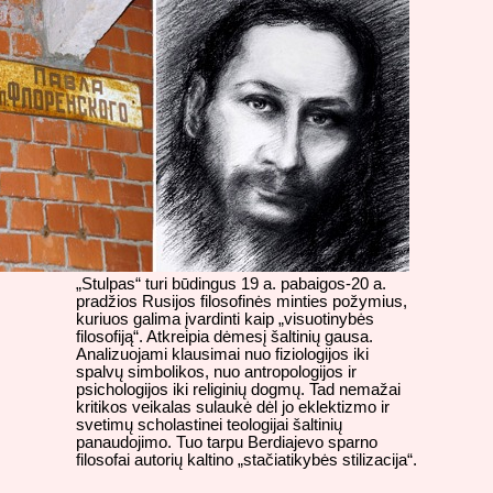
„Stulpas“ turi būdingus 19 a. pabaigos-20 a.
pradžios Rusijos filosofinės minties požymius,
kuriuos galima įvardinti kaip „visuotinybės
filosofiją“. Atkreipia dėmesį šaltinių gausa.
Analizuojami klausimai nuo fiziologijos iki
spalvų simbolikos, nuo antropologijos ir
psichologijos iki religinių dogmų. Tad nemažai
kritikos veikalas sulaukė dėl jo eklektizmo ir
svetimų scholastinei teologijai šaltinių
panaudojimo. Tuo tarpu Berdiajevo sparno
filosofai autorių kaltino „stačiatikybės stilizacija“.