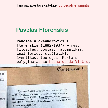
Taip pat apie tai skaitykite:
Jų begalinė išmintis
Pavelas Florenskis
Pavelas Aleksandrovičius
Florenskis
(1882-1937) – rusų
filosofas, poetas, matematikas,
inžinierius, stačiatikių
šventikas, teologas. Kartais
palyginamas su
Leonardo da Vinčiu
.