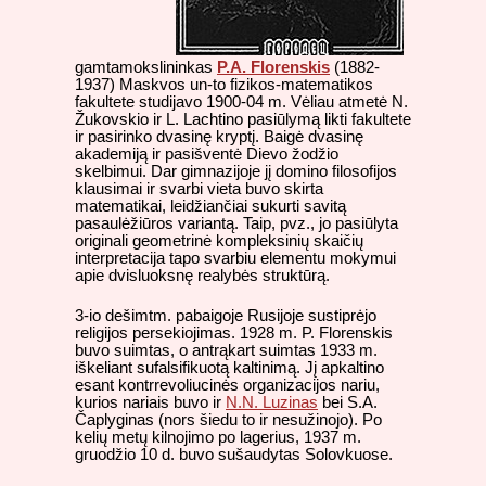
gamtamokslininkas
P.A. Florenskis
(1882-
1937) Maskvos un-to fizikos-matematikos
fakultete studijavo 1900-04 m. Vėliau atmetė N.
Žukovskio ir L. Lachtino pasiūlymą likti fakultete
ir pasirinko dvasinę kryptį. Baigė dvasinę
akademiją ir pasišventė Dievo žodžio
skelbimui. Dar gimnazijoje jį domino filosofijos
klausimai ir svarbi vieta buvo skirta
matematikai, leidžiančiai sukurti savitą
pasaulėžiūros variantą. Taip, pvz., jo pasiūlyta
originali geometrinė kompleksinių skaičių
interpretacija tapo svarbiu elementu mokymui
apie dvisluoksnę realybės struktūrą.
3-io dešimtm. pabaigoje Rusijoje sustiprėjo
religijos persekiojimas. 1928 m. P. Florenskis
buvo suimtas, o antrąkart suimtas 1933 m.
iškeliant sufalsifikuotą kaltinimą. Jį apkaltino
esant kontrrevoliucinės organizacijos nariu,
kurios nariais buvo ir
N.N. Luzinas
bei S.A.
Čaplyginas (nors šiedu to ir nesužinojo). Po
kelių metų kilnojimo po lagerius, 1937 m.
gruodžio 10 d. buvo sušaudytas Solovkuose.