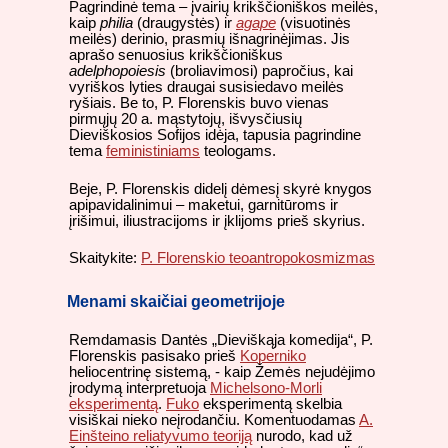
Pagrindinė tema – įvairių krikščioniškos meilės,
kaip
philia
(draugystės) ir
agape
(visuotinės
meilės) derinio, prasmių išnagrinėjimas. Jis
aprašo senuosius krikščioniškus
adelphopoiesis
(broliavimosi) papročius, kai
vyriškos lyties draugai susisiedavo meilės
ryšiais. Be to, P. Florenskis buvo vienas
pirmųjų 20 a. mąstytojų, išvysčiusių
Dieviškosios Sofijos idėja, tapusia pagrindine
tema
feministiniams
teologams.
Beje, P. Florenskis didelį dėmesį skyrė knygos
apipavidalinimui – maketui, garnitūroms ir
įrišimui, iliustracijoms ir įklijoms prieš skyrius.
Skaitykite:
P. Florenskio teoantropokosmizmas
Menami skaičiai geometrijoje
Remdamasis Dantės „Dieviškąja komedija“, P.
Florenskis pasisako prieš
Koperniko
heliocentrinę sistemą, - kaip Žemės nejudėjimo
įrodymą interpretuoja
Michelsono-Morli
eksperimentą
.
Fuko
eksperimentą skelbia
visiškai nieko neįrodančiu. Komentuodamas
A.
Einšteino reliatyvumo teoriją
nurodo, kad už