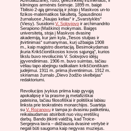
Azerbaidžane), ruso, geležinkelių inžinieriaus, ir
kilmingos armėnės šeimoje. 1899 m. baigė
Tbilisio 2-ąją gimnaziją ir įstojo į Maskvos un-to
fizikos-matematikos fakultetą. Spausdinosi
žurnaluose „Naujas kelias“ ir „Svarstyklės“
(Viesy). Susidomi
V. Solovjovo
ir archimandrito
Serapiono (Maškino) mokymais. Baigęs
universitetą, stoja į Maskvos dvasinę
akademiją, kur jam kyla „Tiesos stulpas ir
įtvirtinimas
“ sumanymas, kurį užbaigia 1908
m., kaip magistro disertaciją. Besimokydamas
įkuria Krikščioniškosios kovos sąjungą“, kurios
tikslu buvo revoliucinis V. Solovjovo idėjų
įgyvendinimas. 1906 m. buvo suimtas, tačiau
vėliau tapo abejingu radikaliam krikščioniškam
judėjimui. 1911 m. priima įšventinimus. 1912 m.
skiriamas žurnalo „Dievo žodžio skelbėjas“
redaktoriumi.
Revoliucijos įvykius priima kaip gyvąją
apokalipsę ir ta prasme ją metafiziškai
pateisina, tačiau filosofiškai ir politiškai labiau
linksta prie teokratinės monarchijos. Suartėja
su
V. Rozanovu
ir tampa jo dvasiniu patikėtiniu,
reikalaudamas atsiriboti nuo visų eretiškų
darbų. Bando įtikinti valdžią, kad Troice-
Sergejeva lavra – didžiausia dvasinė vertybė ir
negali būti saugoma kaip negyvas muziejus.