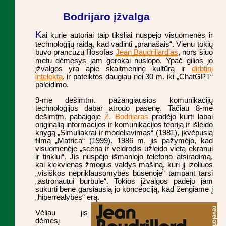
Bodrijaro įžvalga
K
ai kurie autoriai taip tiksliai nuspėjo visuomenės ir
technologijų raidą, kad vadinti „pranašais“. Vienu tokių
buvo prancūzų filosofas
Jean Baudrillard’as
, nors šiuo
metu dėmesys jam gerokai nuslopo. Ypač gilios jo
įžvalgos yra apie skaitmeninę kultūrą ir
dirbtinį
intelektą
, ir pateiktos daugiau nei 30 m. iki „ChatGPT“
paleidimo.
9-me dešimtm. pažangiausios komunikacijų
technologijos dabar atrodo pasenę. Tačiau 8-me
dešimtm. pabaigoje
Ž. Bodrijaras
pradėjo kurti labai
originalią informacijos ir komunikacijos teoriją ir išleido
knygą „Simuliakrai ir modeliavimas“ (1981), įkvėpusią
filmą „Matrica“ (1999). 1986 m. jis pažymėjo, kad
visuomenėje „scena ir veidrodis užleido vietą ekranui
ir tinklui“. Jis nuspėjo išmaniojo telefono atsiradimą,
kai kiekvienas žmogus valdys mašiną, kuri jį izoliuos
„visiškos nepriklausomybės būsenoje“ tampant tarsi
„astronautui burbule“. Tokios įžvalgos padėjo jam
sukurti bene garsiausią jo koncepciją, kad žengiame į
„hiperrealybės“ erą.
Vėliau jis
dėmesį