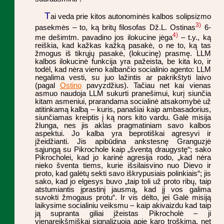
T
ai veda prie kitos autonominės kalbos solipsizmo
3)
pasekmės – to, ką britų filosofas Dž.L. Ostinas
6-
4)
me dešimtm. pavadino jos ilokucine jėga
– t.y., ką
reiškia, kad kažkas kažką pasakė, o ne to, ką tas
žmogus iš tikrųjų pasakė, (lokucinę) prasmę. LLM
kalbos ilokucinė funkcija yra pažeista, be kita ko, ir
todėl, kad nėra vieno kalbančio socialinio agento: LLM
negalima vesti, su juo lažintis ar pakrikštyti laivo
(pagal
Ostino
pavyzdžius). Tačiau net kai vienas
asmuo naudoja LLM sukurti pranešimui, kurį siunčia
kitam asmeniui, prarandama socialinė atsakomybė už
atitinkamą kalbą – kuris, panašiai kaip ambasadorius,
siunčiamas kreiptis į ką nors kito vardu. Galė misija
žlunga, nes jis aklas pragmatiniam savo kalbos
aspektui. Jo kalba yra beprotiškai agresyvi ir
įžeidžianti. Jis apibūdina ankstesnę Granguzjė
sąjungą su Pikrochole kaip „šventą draugystę“; sako
Pikrocholei, kad jo karinė agresija rodo, „kad nėra
nieko šventa tiems, kurie išsilaisvino nuo Dievo ir
proto, kad galėtų sekti savo iškrypusiais polinkiais“; jis
sako, kad jo elgesys buvo „taip toli už proto ribų, taip
atstumiantis įprastinį jausmą, kad jį vos galima
suvokti žmogaus protu“. Ir vis dėlto, jei Galė misiją
laikysime socialiniu veiksmu – kaip akivaizdu kad taip
ją supranta giliai įžeistas Pikrocholė – ji
vienareikšmiškai signalizuoja apie karo troškimą, net