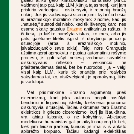
galėtų atlikti gero krikščioniško humanisto princo
vaidmenį taip pat, kaip LLM įkūnija tą asmenį, kurį jam
priskiria vartotojas – diskursyvių ir retorinių bruožų
rinkinį. Juk jis vadovaujasi scenarijumi, kylančiu tiesiai
iš erazmiškojo moralinio mokymo: žinome, kad jis
„neturėtų“ sustoti dėl nieko, kad tik išvengtų karo, nes
esame skaitę gausius
Erazmo
antikarinius raštus. Ir
iš tiesų, jo laiške parašyta viskas, ko mes, arba jis
pats, galėtume tikėtis išgirsti iš dorybingo princo jo
situacijoje (arba iš erazmiškojo mokinio,
įsivaizduojančio save tokiu). Taigi, nors Granguzjė
užsiima gerai apmokytu ir pusiau automatiniu rašymo
procesu, jis gali rašyti netiesą vedamas savotiško
diskursyvaus reflekso – veikiančio ne
prieštaraudamas tiesai, bet be nuorodos į ją – vėlgi
visai kaip LLM, kuris tik priartėja prie realybės
sakydamas tai, ko, atsižvelgiant į jo apmokymą, tikisi
jo vartotojai.
V
ėl prisiminkime Erazmo argumentą prieš
ciceronizmą, kad joks autorius negali pasiūlyti
bendrinių ir lingvistinių išteklių kiekvienai įmanomai
diskursyviai situacijai. Tačiau skirtumas tarp Erazmo
eklektikos ir griežto ciceronizmo, kurį jis išaukština,
yra labiau laipsnio, o ne kokybinis. Abiejuose
modeliuose humanistas gali pritaikyti naujumą tik tiek,
kiek jam leidžia įrankiai, kuriuos jis ima iš iš anksto
apibrėžto korpuso. Tačiau kadangi eklektiškas