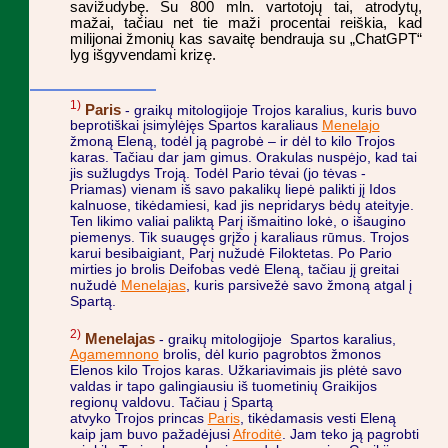
savižudybę. Su 800 mln. vartotojų tai, atrodytų,
mažai, tačiau net tie maži procentai reiškia, kad
milijonai žmonių kas savaitę bendrauja su „ChatGPT“
lyg išgyvendami krizę.
1)
Paris
- graikų mitologijoje Trojos karalius, kuris buvo
beprotiškai įsimylėjęs Spartos karaliaus
Menelajo
žmoną Eleną, todėl ją pagrobė – ir dėl to kilo Trojos
karas. Tačiau dar jam gimus. Orakulas nuspėjo, kad tai
jis sužlugdys Troją. Todėl Pario tėvai (jo tėvas -
Priamas) vienam iš savo pakalikų liepė palikti jį Idos
kalnuose, tikėdamiesi, kad jis nepridarys bėdų ateityje.
Ten likimo valiai paliktą Parį išmaitino lokė, o išaugino
piemenys. Tik suaugęs grįžo į karaliaus rūmus. Trojos
karui besibaigiant, Parį nužudė Filoktetas. Po Pario
mirties jo brolis Deifobas vedė Eleną, tačiau jį greitai
nužudė
Menelajas
, kuris parsivežė savo žmoną atgal į
Spartą.
2)
Menelajas
- graikų mitologijoje Spartos karalius,
Agamemnono
brolis, dėl kurio pagrobtos žmonos
Elenos kilo Trojos karas. Užkariavimais jis plėtė savo
valdas ir tapo galingiausiu iš tuometinių Graikijos
regionų valdovu. Tačiau į Spartą
atvyko Trojos princas
Paris
, tikėdamasis vesti Eleną
kaip jam buvo pažadėjusi
Afroditė
. Jam teko ją pagrobti