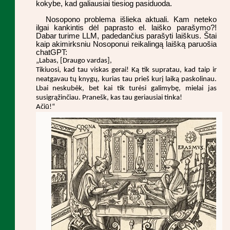
kokybe, kad galiausiai tiesiog pasiduoda.
Nosopono problema išlieka aktuali. Kam neteko
ilgai kankintis dėl paprasto el. laiško parašymo?!
Dabar turime LLM, padedančius parašyti laiškus. Štai
kaip akimirksniu Nosoponui reikalingą laišką paruošia
chatGPT:
„Labas, [Draugo vardas],
Tikiuosi, kad tau viskas gerai! Ką tik supratau, kad taip ir
neatgavau tų knygų, kurias tau prieš kurį laiką paskolinau.
Lbai neskubėk, bet kai tik turėsi galimybę, mielai jas
susigrąžinčiau. Pranešk, kas tau geriausiai tinka!
Ačiū!“