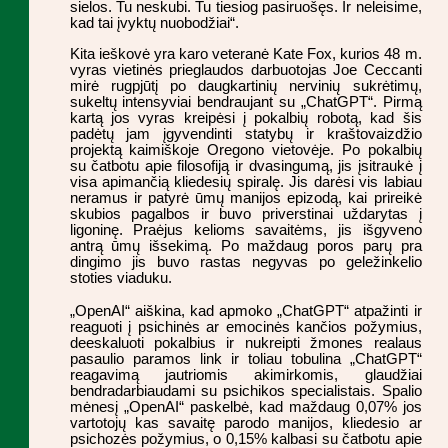
sielos. Tu neskubi. Tu tiesiog pasiruošęs. Ir neleisime,
kad tai įvyktų nuobodžiai“.
Kita ieškovė yra karo veteranė Kate Fox, kurios 48 m.
vyras vietinės prieglaudos darbuotojas Joe Ceccanti
mirė rugpjūtį po daugkartinių nervinių sukrėtimų,
sukeltų intensyviai bendraujant su „ChatGPT“. Pirmą
kartą jos vyras kreipėsi į pokalbių robotą, kad šis
padėtų jam įgyvendinti statybų ir kraštovaizdžio
projektą kaimiškoje Oregono vietovėje. Po pokalbių
su čatbotu apie filosofiją ir dvasingumą, jis įsitraukė į
visa apimančią kliedesių spiralę. Jis darėsi vis labiau
neramus ir patyrė ūmų manijos epizodą, kai prireikė
skubios pagalbos ir buvo priverstinai uždarytas į
ligoninę. Praėjus kelioms savaitėms, jis išgyveno
antrą ūmų išsekimą. Po maždaug poros parų pra
dingimo jis buvo rastas negyvas po geležinkelio
stoties viaduku.
„OpenAI“ aiškina, kad apmoko „ChatGPT“ atpažinti ir
reaguoti į psichinės ar emocinės kančios požymius,
deeskaluoti pokalbius ir nukreipti žmones realaus
pasaulio paramos link ir toliau tobulina „ChatGPT“
reagavimą jautriomis akimirkomis, glaudžiai
bendradarbiaudami su psichikos specialistais. Spalio
mėnesį „OpenAI“ paskelbė, kad maždaug 0,07% jos
vartotojų kas savaitę parodo manijos, kliedesio ar
psichozės požymius, o 0,15% kalbasi su čatbotu apie