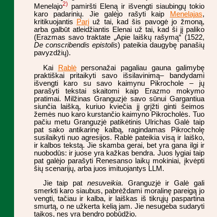
2)
Menelajo
pamiršti Eleną ir išvengti siaubingų tokio
karo padarinių. Jie galėjo rašyti kaip
Menelajas
,
kritikuojantis
Parį
už tai, kad šis pavogė jo žmoną,
arba galbūt atleidžiantis Elenai už tai, kad ši jį paliko
(Erazmas savo traktate „Apie laiškų rašymą“ (1522,
De conscribendis epistolis
) pateikia daugybę panašių
pavyzdžių).
Kai
Rablė
personažai pagaliau gauna galimybę
praktiškai pritaikyti savo išsilavinimą– bandydami
išvengti karo su savo kaimynu Pikrochole – jų
parašyti tekstai skaitomi kaip Erazmo mokymo
pratimai. Milžinas Granguzjė savo sūnui Gargantiua
siunčia laišką, kuriuo kviečia jį grįžti ginti šeimos
žemės nuo karo kurstančio kaimyno Pikrocholės. Tuo
pačiu metu Granguzjė patikėtinis Ulrichas Galė taip
pat sako antikarinę kalbą, ragindamas Pikrocholę
susilaikyti nuo agresijos. Rablė pateikia visą ir laiško,
ir kalbos tekstą. Jie skamba gerai, bet yra gana ilgi ir
nuobodūs: ir juose yra kažkas bendra. Juos lygiai taip
pat galėjo parašyti Renesanso laikų mokiniai, įkvėpti
šių scenarijų, arba juos imituojantys LLM.
Jie taip pat
nesuveikia
. Granguzjė ir Galė gali
smerkti karo siaubus, pabrėždami moralinę pareigą jo
vengti, tačiau ir kalba, ir laiškas iš tikrųjų paspartina
smurtą, o ne užkerta kelią jam. Jie nesugeba sudaryti
taikos, nes yra bendro pobūdžio.