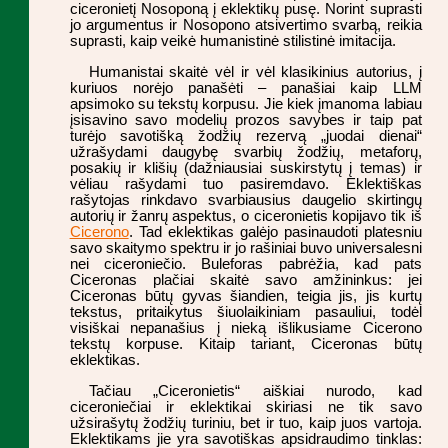
ciceronietį Nosoponą į eklektikų pusę. Norint suprasti
jo argumentus ir Nosopono atsivertimo svarbą, reikia
suprasti, kaip veikė humanistinė stilistinė imitacija.
Humanistai skaitė vėl ir vėl klasikinius autorius, į
kuriuos norėjo panašėti – panašiai kaip LLM
apsimoko su tekstų korpusu. Jie kiek įmanoma labiau
įsisavino savo modelių prozos savybes ir taip pat
turėjo savotišką žodžių rezervą „juodai dienai“
užrašydami daugybę svarbių žodžių, metaforų,
posakių ir klišių (dažniausiai suskirstytų į temas) ir
vėliau rašydami tuo pasiremdavo. Eklektiškas
rašytojas rinkdavo svarbiausius daugelio skirtingų
autorių ir žanrų aspektus, o ciceronietis kopijavo tik iš
Cicerono
. Tad eklektikas galėjo pasinaudoti platesniu
savo skaitymo spektru ir jo rašiniai buvo universalesni
nei ciceroniečio. Buleforas pabrėžia, kad pats
Ciceronas plačiai skaitė savo amžininkus: jei
Ciceronas būtų gyvas šiandien, teigia jis, jis kurtų
tekstus, pritaikytus šiuolaikiniam pasauliui, todėl
visiškai nepanašius į nieką išlikusiame Cicerono
tekstų korpuse. Kitaip tariant, Ciceronas būtų
eklektikas.
Tačiau „Ciceronietis“ aiškiai nurodo, kad
ciceroniečiai ir eklektikai skiriasi ne tik savo
užsirašytų žodžių turiniu, bet ir tuo, kaip juos vartoja.
Eklektikams jie yra savotiškas apsidraudimo tinklas: