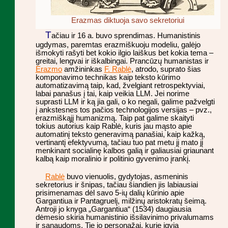
Erazmas diktuoja savo sekretoriui
T
ačiau ir 16 a. buvo sprendimas. Humanistinis
ugdymas, paremtas erazmiškuoju modeliu, galėjo
išmokyti rašyti bet kokio ilgio laiškus bet kokia tema –
greitai, lengvai ir iškalbingai. Prancūzų humanistas ir
Erazmo
amžininkas
F. Rablė
, atrodo, suprato šias
komponavimo technikas kaip teksto kūrimo
automatizavimą taip, kad, žvelgiant retrospektyviai,
labai panašus į tai, kaip veikia LLM. Jei norime
suprasti LLM ir ką jia gali, o ko negali, galime pažvelgti
į ankstesnes tos pačios technologijos versijas – pvz.,
erazmiškąjį humanizmą. Taip pat galime skaityti
tokius autorius kaip Rablė, kuris jau mąsto apie
automatinį teksto generavimą panašiai, kaip kažką,
vertinantį efektyvumą, tačiau tuo pat metu jį mato jį
menkinant socialinę kalbos galią ir galiausiai griaunant
kalbą kaip moralinio ir politinio gyvenimo įrankį.
Rablė
buvo vienuolis, gydytojas, asmeninis
sekretorius ir šnipas, tačiau šiandien jis labiausiai
prisimenamas dėl savo 5-ių dalių kūrinio apie
Gargantiua ir Pantagruelį, milžinų aristokratų šeimą.
Antroji jo knyga „Gargantiua“ (1534) daugiausia
dėmesio skiria humanistinio išsilavinimo privalumams
ir sąnaudoms. Tie jo personažai, kurie įgyja