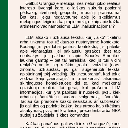
Galbūt Granguzjė meluoja, nes neturi jokio realaus
intereso išvengti karo, o laiškas sukuria popierinį
pėdsaką, įtvirtinantį geopolitinį moralinį pranašumą.
Bet kas, jeigu negalvotume apie jo skelbiamus
melagingus teiginius kaip apie melą, o kaip apie kažką
artimesnio vadinamosioms LLM „haliucinacijoms“?
LLM atsako į užklausą tekstu, kurį „laiko“ tikėtinu
arba tinkamu tos užklausos nustatytame kontekste.
Kadangi jis yra labai jautrus kontekstui, jis pateiks
apie vienaragius, jei paklausiu pasakos (bet taip
neatsakys, jei paklausiu apie Šiaurės Amerikos
laukinę gamtą) – bet tai nereiškia, kad jis turi vidinį
realybės ar to, ką reiškia „realu“, vaizdinį (nors,
žinoma, užklaustas, jis gali sugeneruoti tekstą,
apibūdinantį tokį vaizdinį). Jis „nesupranta“, kad tokie
žodžiai kaip „vienaragis“ ir „meškėnas“ atsiranda
skirtinguose kontekstuose dėl to, kad meškėnai
egzistuoja realiai. Tai gerai, kol prašome LLM
informacijos, kuri yra paplitusi ir nuosekli, pvz., kiek
arbatinių šaukštelių sudaro valgomąjąjį šaukštą.
Tačiau kai prašome kažko neaiškaus ar subtilesnio,
jis gali tiesiog parinkti kažką, kas atrodo kaip tikėtinas
atsakymas, pvz., netikrą teisinį precedentą arba NBA
sudėtį su žaidėjais iš kitos komandos.
Kažkas panašaus gali vykti ir su Granguzjė, kuris