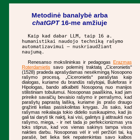
Metodinė banalybė arba
chatGPT
16-me amžiuje
Kaip kad dabar LLM, taip 16 a.
humanistikai naudojo techniką rašymo
automatizavimui – nuskriaudžiant
naujumą.
Renesanso mokslininkas ir pedagogas
Erazmas
Roterdamietis
savo poleminį traktatą „Ciceronietis“
(1528) pradeda aprašydamas nesėkmingą Nosopono
rašymo procesą. „Ciceronietis“ parašytas kaip
dialogas, kuriame du brandūs rašytojai, Buleforas ir
Hipologas, bando atkalbėti Nosoponą nuo manijos
stilistiniam tobulumui. Nosoponas paaiškina, kad jam
prireikė savaičių bevaisio rašymo ir perrašymo, kad
parašytų paprastą laišką, kuriame jis prašo draugo
grąžinti kelias pasiskolintas knygas. Jis sako, kad
rašymas reikalauja tokio didelio susikaupimo, kad jis
gali tai daryti tik naktį, kai visi, galintys jį atitraukti nuo
rašymo, miega, - ir net tada jo perfekcionizmas yra
toks stiprus, kad vos vienas sakinys tampa visos
nakties darbu. Nosoponas vėl ir vėl peržiūri tai, ką
parašė, bet lieka tiek nepatenkintas savo kalbos