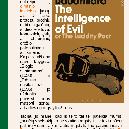
nukreipė į
dirbtinio
intelekto
įtaką.
Jis DI laikė
protezu, protiniu
dirbtinių galūnių,
širdies vožtuvų,
kontaktinių lęšių
ar chirurginių
grožio
patobulinimų
atitikmeniu.
Kaip jis aiškina
savo knygose
„Blogio
skaidrumas“
(1990) ir
„Tobulas
nusikaltimas“
(1995), jo
užduotis –
priversti mus
mąstyti geriau
arba tiesiog mąstyti už mus.
Tačiau jis manė, kad iš tikro tai tik pateikia mums
„minčių spektaklį“, o ne skatina mąstyti – ir tokiu būdu
galime visam laikui liautis mąstyti. Tad pasinėrimas į