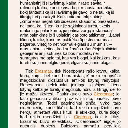
humanistinį išsilavinimą, kalba ir rašo savita ir
rafinuotą kalba, kurioje visada pirmiausia perteikia,
kokį fantastišką išsilavinimą jie gavo, o ne tai, ką iš
tikrųjų turi pasakyti. Kai skaitome tokį sakinį:
„Žmonėms negali kilti didesnės skausmo priežasties,
nei tada, kai iš ten, kur jie sąžiningai turėtų tikėtis
maloningo palankumo, jie patiria vargą ir skriaudą“
arba paimkime jo šiuolaikinį čat-boto atitikmenį: „Labai
liūdna, kai tie, kuriems patikėta rūpestis mumis ar
pagarba, vietoj to netinkamai elgiasi su mumis“, –
mus labiau tikėtina, kad sužavės rašančiojo kalbiniai
gebėjimai ar jį sukūręs kalbos modelis, nei
sumąstysime apie tai, kas yra blogai, kai kažkas, kas
turėtų su jumis elgtis gerai, elgiasi su jumis blogai.
Tiek
Erazmas
, tiek Nosoponas rašo lotynų kalba,
kurią, kaip ir bet kuris humanistas, išmoko kruopščiai
mėgdžiodami didžiuosius antikos lotynų rašytojus.
Renesanso intelektualai įnirtingai ginčijosi, kieno
lotynų kalbą jie turėtų mėgdžioti, nors iš tikrųjų dėl to
jie mažai skyrėsi. Pasirinktuoju buvo
Ciceronas
; jo,
kaip geriausio antikos prozos stilisto, padėtis buvo
neginčijama. Todėl pagrindiniai ginčai vyko tarp
ciceroniečių, kurie tikėjo, kad reikia mėgdžioti savo
herojų, atmetant visus kitus , ir eklektikų, kurie tikėjo,
kad reikia mėgdžioti tiek
Ciceroną
, tiek ir kitus.
Erazmas buvo eklektikas. „Ciceroniečio“ eigoje jo
autorinis dubleris Buleforas pamažu pervilioja