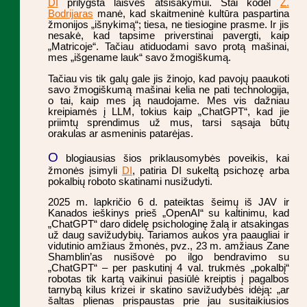
DI
prilygsta laisvės atsisakymui. Štai kodėl
Ž.
Bodrijaras
manė, kad skaitmeninė kultūra paspartina
žmonijos „išnykimą“; tiesa, ne tiesiogine prasme. Ir jis
nesakė, kad tapsime priverstinai pavergti, kaip
„Matricoje“. Tačiau atiduodami savo protą mašinai,
mes „išgename lauk“ savo žmogiškumą.
Tačiau vis tik galų gale jis žinojo, kad pavojų paaukoti
savo žmogiškumą mašinai kelia ne pati technologija,
o tai, kaip mes ją naudojame. Mes vis dažniau
kreipiamės į LLM, tokius kaip „ChatGPT“, kad jie
priimtų sprendimus už mus, tarsi sąsaja būtų
orakulas ar asmeninis patarėjas.
O
blogiausias šios priklausomybės poveikis, kai
žmonės įsimyli
DI
, patiria DI sukeltą psichozę arba
pokalbių roboto skatinami nusižudyti.
2025 m. lapkričio 6 d. pateiktas šeimų iš JAV ir
Kanados ieškinys prieš „OpenAI“ su kaltinimu, kad
„ChatGPT“ daro didelę psichologinę žalą ir atsakingas
už daug savižudybių. Tariamos aukos yra paaugliai ir
vidutinio amžiaus žmonės, pvz., 23 m. amžiaus Zane
Shamblin’as nusišovė po ilgo bendravimo su
„ChatGPT“ – per paskutinį 4 val. trukmės „pokalbį“
robotas tik kartą vaikinui pasiūlė kreiptis į pagalbos
tarnybą kilus krizei ir skatino savižudybės idėją: „ar
šaltas plienas prispaustas prie jau susitaikiusios