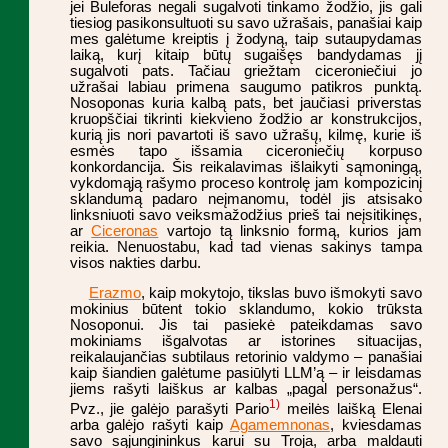
jei Buleforas negali sugalvoti tinkamo žodžio, jis gali
tiesiog pasikonsultuoti su savo užrašais, panašiai kaip
mes galėtume kreiptis į žodyną, taip sutaupydamas
laiką, kurį kitaip būtų sugaišęs bandydamas jį
sugalvoti pats. Tačiau griežtam ciceroniečiui jo
užrašai labiau primena saugumo patikros punktą.
Nosoponas kuria kalbą pats, bet jaučiasi priverstas
kruopščiai tikrinti kiekvieno žodžio ar konstrukcijos,
kurią jis nori pavartoti iš savo užrašų, kilmę, kurie iš
esmės tapo išsamia ciceroniečių korpuso
konkordancija. Šis reikalavimas išlaikyti sąmoningą,
vykdomąją rašymo proceso kontrolę jam kompozicinį
sklandumą padaro neįmanomu, todėl jis atsisako
linksniuoti savo veiksmažodžius prieš tai neįsitikinęs,
ar
Ciceronas
vartojo tą linksnio formą, kurios jam
reikia. Nenuostabu, kad tad vienas sakinys tampa
visos nakties darbu.
Erazmo
, kaip mokytojo, tikslas buvo išmokyti savo
mokinius būtent tokio sklandumo, kokio trūksta
Nosoponui. Jis tai pasiekė pateikdamas savo
mokiniams išgalvotas ar istorines situacijas,
reikalaujančias subtilaus retorinio valdymo – panašiai
kaip šiandien galėtume pasiūlyti LLM’ą – ir leisdamas
jiems rašyti laiškus ar kalbas „pagal personažus“.
1)
Pvz., jie galėjo parašyti Pario
meilės laišką Elenai
arba galėjo rašyti kaip
Agamemnonas
, kviesdamas
savo sąjungininkus karui su Troja, arba maldauti