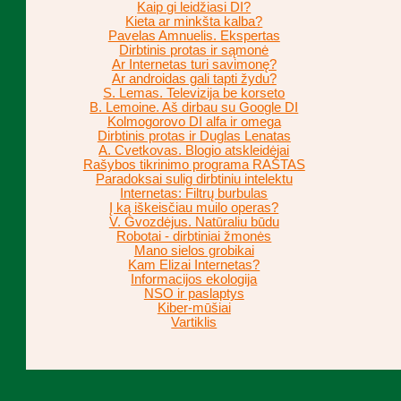
Kaip gi leidžiasi DI?
Kieta ar minkšta kalba?
Pavelas Amnuelis. Ekspertas
Dirbtinis protas ir sąmonė
Ar Internetas turi savimonę?
Ar androidas gali tapti žydu?
S. Lemas. Televizija be korseto
B. Lemoine. Aš dirbau su Google DI
Kolmogorovo DI alfa ir omega
Dirbtinis protas ir Duglas Lenatas
A. Cvetkovas. Blogio atskleidėjai
Rašybos tikrinimo programa RAŠTAS
Paradoksai sulig dirbtiniu intelektu
Internetas: Filtrų burbulas
Į ką iškeisčiau muilo operas?
V. Gvozdėjus. Natūraliu būdu
Robotai - dirbtiniai žmonės
Mano sielos grobikai
Kam Elizai Internetas?
Informacijos ekologija
NSO ir paslaptys
Kiber-mūšiai
Vartiklis