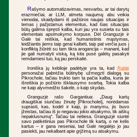
R
ašymo automatizavimas, nesvarbu, ar tai darytų
erazmiečiai, ar LLM, atmeta naujumą: abu veikia
vienodai, skaidydami iš pažiūros naujas situacijas ir
temas į pažįstamus elementus, kad šias situacijas
būtų galima spręsti kalba, kuri jau yra susieta su tais
elementais apsimokymo korpuse. Dėl Granguzjė ir
Galė tai reiškia, kad humanistinis mąstymas,
leidžiantis jiems taip gerai kalbėti, taip pat verčia juos į
konfliktą žiūrėti su tam tikra arogancija – manant, kad
jie gali numatyti viską, ką kita pusė galėtų pasakyti
remdamiesi tuo, ką jau perskaitė.
Ironiška jų keblioje padėtyje yra ta, kad
Rablė
personažai pabrėžia būtinybę užmegzti dialogą su
Pikrochole, tačiau trukto tam ta pačia kalba, kuria jie
išreiškia jo požiūrio išklausymo svarbą. Tokia kalba
ne kaip alyvmedžio šakelė, o kaip skydas.
Granguzjė rašo Gargantiua: „Daug kartų
draugiškai siunčiau žinutę [Pikrocholei], norėdamas
suprasti, kas, kodėl ir kaip, jo manymu, jis buvo
įžeistas, tačiau iš jo negavau jokio atsakymo, tik aiškų
nepaklusnumą“. Tačiau tai netiesa. Granguzjė siuntė
savo patikėtinius pas Pikrochole tik kartą, o ne kelis
kartus – ir gana neseniai, tad Galė negalėjo jo jau
pasiekti, jau nekalbant apie grįžimą su atsakymu.