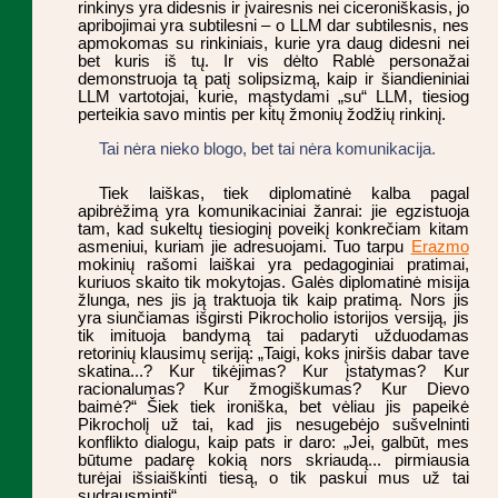
rinkinys yra didesnis ir įvairesnis nei ciceroniškasis, jo
apribojimai yra subtilesni – o LLM dar subtilesnis, nes
apmokomas su rinkiniais, kurie yra daug didesni nei
bet kuris iš tų. Ir vis dėlto Rablė personažai
demonstruoja tą patį solipsizmą, kaip ir šiandieniniai
LLM vartotojai, kurie, mąstydami „su“ LLM, tiesiog
perteikia savo mintis per kitų žmonių žodžių rinkinį.
Tai nėra nieko blogo, bet tai nėra komunikacija.
Tiek laiškas, tiek diplomatinė kalba pagal
apibrėžimą yra komunikaciniai žanrai: jie egzistuoja
tam, kad sukeltų tiesioginį poveikį konkrečiam kitam
asmeniui, kuriam jie adresuojami. Tuo tarpu
Erazmo
mokinių rašomi laiškai yra pedagoginiai pratimai,
kuriuos skaito tik mokytojas. Galės diplomatinė misija
žlunga, nes jis ją traktuoja tik kaip pratimą. Nors jis
yra siunčiamas išgirsti Pikrocholio istorijos versiją, jis
tik imituoja bandymą tai padaryti užduodamas
retorinių klausimų seriją: „Taigi, koks įniršis dabar tave
skatina...? Kur tikėjimas? Kur įstatymas? Kur
racionalumas? Kur žmogiškumas? Kur Dievo
baimė?“ Šiek tiek ironiška, bet vėliau jis papeikė
Pikrocholį už tai, kad jis nesugebėjo sušvelninti
konflikto dialogu, kaip pats ir daro: „Jei, galbūt, mes
būtume padarę kokią nors skriaudą... pirmiausia
turėjai išsiaiškinti tiesą, o tik paskui mus už tai
sudrausminti“.