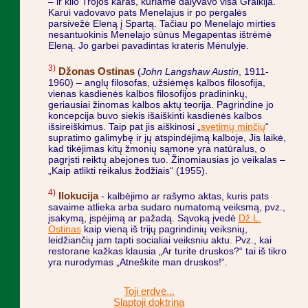
– ir kilo Trojos karas, kuriame dalyvavo visa Graikija.
Karui vadovavo pats Menelajus ir po pergalės
parsivežė Eleną į Spartą. Tačiau po Menelajo mirties
nesantuokinis Menelajo sūnus Megapentas ištrėmė
Eleną. Jo garbei pavadintas krateris Mėnulyje.
3)
Džonas Ostinas
(
John Langshaw Austin
, 1911-
1960) – anglų filosofas, užsiėmęs kalbos filosofija,
vienas kasdienės kalbos filosofijos pradininkų,
geriausiai žinomas kalbos aktų teorija. Pagrindine jo
koncepcija buvo siekis išaiškinti kasdienės kalbos
išsireiškimus. Taip pat jis aiškinosi „
svetimų minčių
“
supratimo galimybę ir jų atspindėjimą kalboje, Jis laikė,
kad tikėjimas kitų žmonių sąmone yra natūralus, o
pagrįsti reiktų abejones tuo. Žinomiausias jo veikalas –
„Kaip atlikti reikalus žodžiais“ (1955).
4)
Ilokucija
- kalbėjimo ar rašymo aktas, kuris pats
savaime atlieka arba sudaro numatomą veiksmą, pvz.,
įsakymą, įspėjimą ar pažadą. Sąvoką įvedė
Dž.L.
Ostinas
kaip vieną iš trijų pagrindinių veiksnių,
leidžiančių jam tapti socialiai veiksniu aktu. Pvz., kai
restorane kažkas klausia „Ar turite druskos?“ tai iš tikro
yra nurodymas „Atneškite man druskos!“.
Toji erdvė...
Slaptoji doktrina