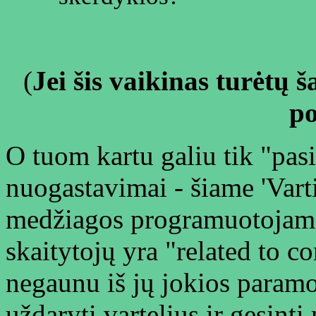
(
Jei šis vaikinas turėtų 
po
O tuom kartu galiu tik "pas
nuogastavimai - šiame 'Vart
medžiagos programuotojams 
skaitytojų yra "related to c
negaunu iš jų jokios paramos. 
uždaryti vartelius ir gesint