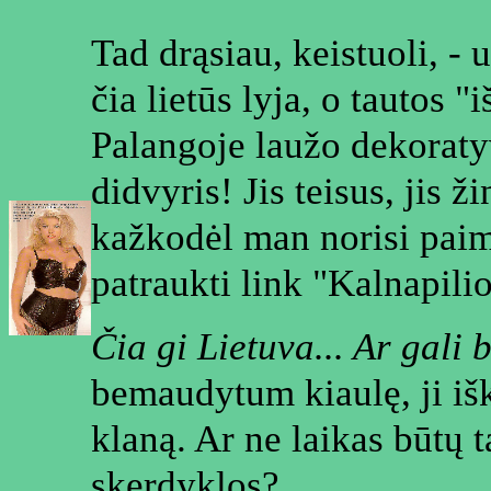
Tad drąsiau, keistuoli, -
čia lietūs lyja, o tautos "i
Palangoje laužo dekoratyv
didvyris! Jis teisus, jis ž
kažkodėl man norisi paimt
patraukti link "Kalnapilio
Čia gi Lietuva... Ar gali b
bemaudytum kiaulę, ji išk
klaną. Ar ne laikas būtų t
skerdyklos?