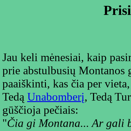
Pris
Jau keli mėnesiai, kaip pas
prie abstulbusių Montanos 
paaiškinti, kas čia per vieta,
Tedą
Unabomberį
, Tedą Tur
gūščioja pečiais:
"
Čia gi Montana... Ar gali bū