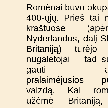
Romėnai buvo okupav
400-ųjų. Prieš tai 
kraštuose (apėm
Nyderlandus, dalį Sk
Britaniją) turėjo
nugalėtojai – tad 
gauti aiš
pralaimėjusios p
vaizdą. Kai rom
užėmė Britaniją,