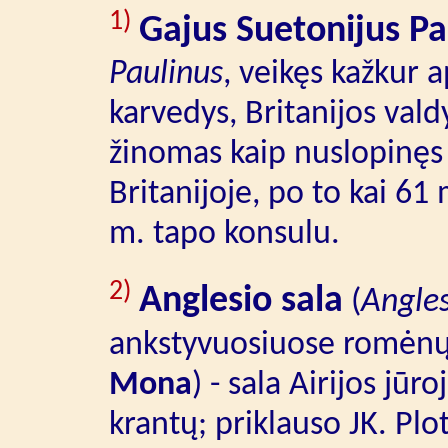
1)
Gajus Suetonijus Pa
Paulinus
, veikęs kažkur 
karvedys, Britanijos vald
žinomas kaip nuslopinęs 
Britanijoje, po to kai 61 
m. tapo konsulu.
2)
Anglesio sala
(
Angle
ankstyvuosiuose romėnų 
Mona
) - sala Airijos jūr
krantų; priklauso JK. Plo