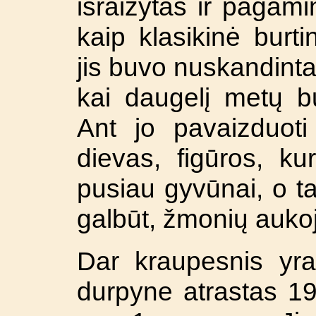
išraižytas ir pagami
kaip klasikinė burti
jis buvo nuskandinta
kai daugelį metų 
Ant jo pavaizduoti 
dievas, figūros, k
pusiau gyvūnai, o tai
galbūt, žmonių aukoj
Dar kraupesnis yra
durpyne atrastas 195