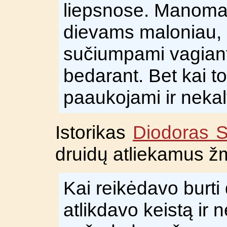
liepsnose. Manoma
dievams maloniau, k
sučiumpami vagiant,
bedarant. Bet kai to
paaukojami ir nekal
Istorikas
Diodoras Si
druidų atliekamus ž
Kai reikėdavo burti 
atlikdavo keistą ir n