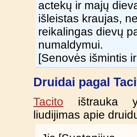
actekų ir majų diev
išleistas kraujas, 
reikalingas dievų p
numaldymui.
[Senovės išmintis ir
Druidai pagal Taci
Tacito
ištrauka yr
liudijimas apie druidu