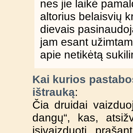
nes jie laikė pamal
altorius belaisvių k
dievais pasinaudoja
jam esant užimta
apie netikėtą sukil
Kai kurios pastabo
ištrauką
:
Čia druidai vaizduoj
dangų“, kas, atsižv
įsivaizduoti praša