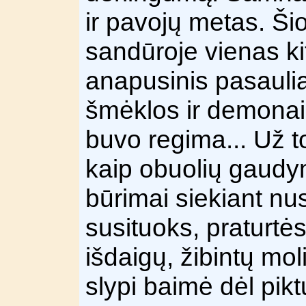
ir pavojų metas. Ši
sandūroje vienas ki
anapusinis pasaulia
šmėklos ir demonai šl
buvo regima... Už 
kaip obuolių gaudy
būrimai siekiant nus
susituoks, praturtės
išdaigų, žibintų mo
slypi baimė dėl pikt