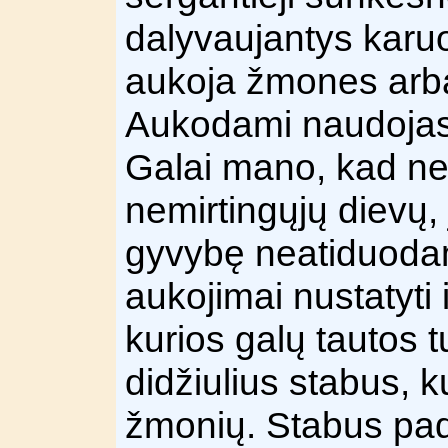
dalyvaujantys karuo
aukoja žmones arba
Aukodami naudojas
Galai mano, kad ne
nemirtingųjų dievų,
gyvybę neatiduodam
aukojimai nustatyti 
kurios galų tautos tu
didžiulius stabus, 
žmonių. Stabus pa