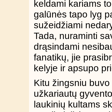
keldami kariams to
galūnės tapo lyg pa
sužeidžiami nedary
Tada, nuraminti sav
drąsindami nesibaug
fanatikų, jie prasi
kelyje ir apsupo pr
Kitu žingsniu buvo 
užkariautų gyventoj
laukinių kultams sk