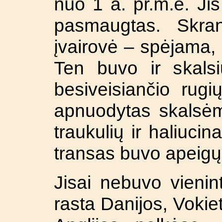
nuo 1 a. pr.m.e. Jis
pasmaugtas. Skran
įvairovė – spėjama, 
Ten buvo ir skalsi
besiveisiančio rugi
apnuodytas skalsėmi
traukulių ir haliucin
transas buvo apeigų
Jisai nebuvo vieni
rasta Danijos, Vokiet