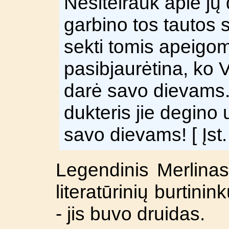
Nesiteirauk apie j
garbino tos tautos 
sekti tomis apeigomi
pasibjaurėtina, ko 
darė savo dievams.
dukteris jie degino
savo dievams!
[ Įst
Legendinis Merlinas
literatūrinių burtinin
- jis buvo druidas.