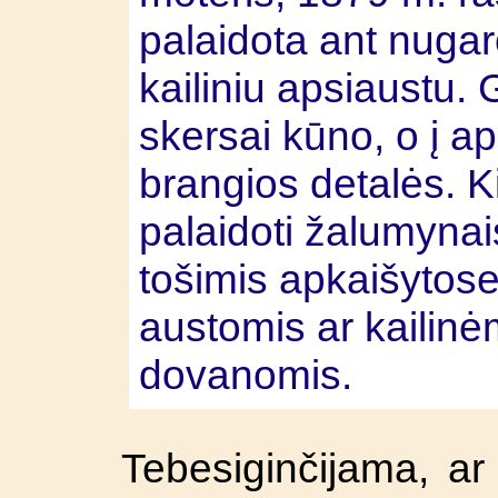
palaidota ant nugar
kailiniu apsiaustu.
skersai kūno, o į ap
brangios detalės. K
palaidoti žalumynai
tošimis apkaišytose
austomis ar kailinė
dovanomis.
Tebesiginčijama, ar