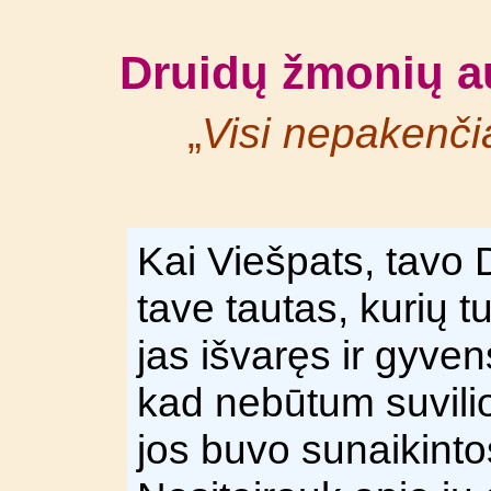
Druidų žmonių a
„
Visi nepakenči
Kai Viešpats, tavo D
tave tautas, kurių tu
jas išvaręs ir gyven
kad nebūtum suvilio
jos buvo sunaikinto