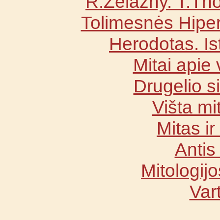
R.Zelazny. T.Th
Tolimesnės Hipe
Herodotas. Is
Mitai apie
Drugelio 
Višta mi
Mitas i
Antis
Mitologij
Vart