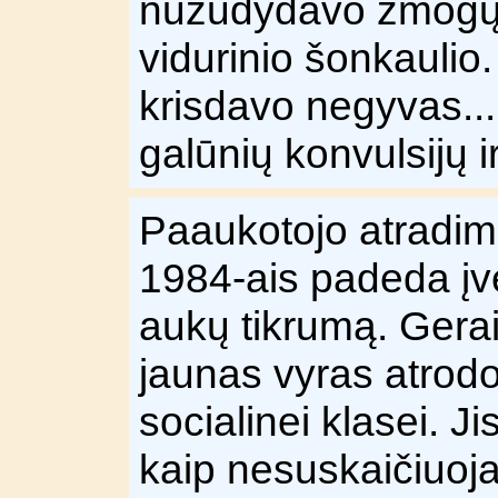
nužudydavo žmogų pe
vidurinio šonkaulio
krisdavo negyvas... 
galūnių konvulsijų ir
Paaukotojo atradim
1984-ais padeda įver
aukų tikrumą. Gerai 
jaunas vyras atrodo 
socialinei klasei. J
kaip nesuskaičiuo