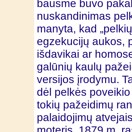
bausmė buvo pakab
nuskandinimas pelkė
manyta, kad „pelkių
egzekucijų aukos, pv
išdavikai ar homose
galūnių kaulų pažeid
versijos įrodymu. Tač
dėl pelkės poveikio
tokių pažeidimų ra
palaidojimų atvejai
moteris, 1879 m. ra