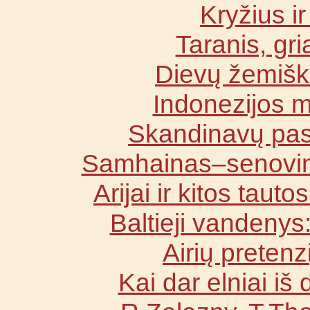
Kryžius ir
Taranis, gr
Dievų žemišk
Indonezijos m
Skandinavų pas
Samhainas–senovin
Arijai ir kitos taut
Baltieji vandenys
Airių pretenz
Kai dar elniai i