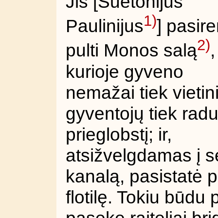
Jis [Suetonijus
1)
Paulinijus
] pasir
2)
pulti Monos salą
,
kurioje gyveno
nemažai tiek vietin
gyventojų tiek radu
prieglobstį; ir,
atsižvelgdamas į se
kanalą, pasistatė 
flotilę. Tokiu būdu 
pasekę raiteliai br