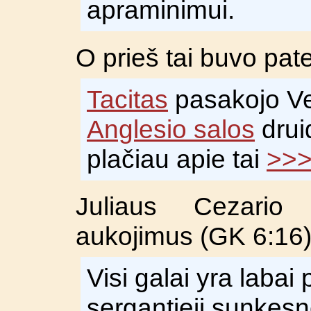
apraminimui.
O prieš tai buvo pat
Tacitas
pasakojo Ve
Anglesio salos
druid
plačiau apie tai
>>
Juliaus Cezario 
aukojimus (GK 6:16)
Visi galai yra labai
sergantieji sunkesn