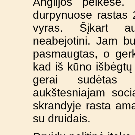
Anglijos pelkėse
durpynuose rastas
vyras. Šįkart a
neabejotini. Jam bu
pasmaugtas, o gerk
kad iš kūno išbėgtų 
gerai sudėtas i
aukštesniajam socia
skrandyje rasta amal
su druidais.