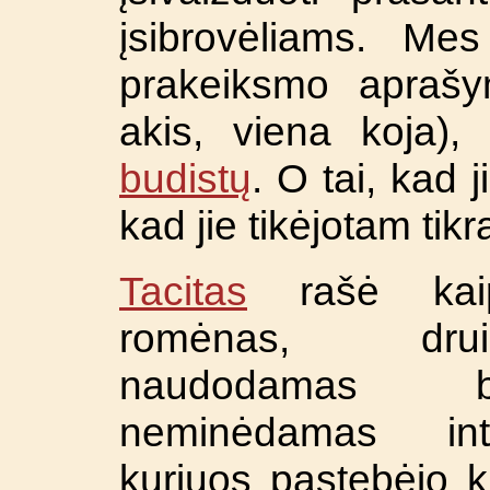
įsibrovėliams. Mes
prakeiksmo aprašy
akis, viena koja)
budistų
. O tai, kad j
kad jie tikėjotam tikra
Tacitas
rašė kaip 
romėnas, dru
naudodamas blo
neminėdamas inte
kuriuos pastebėjo kit