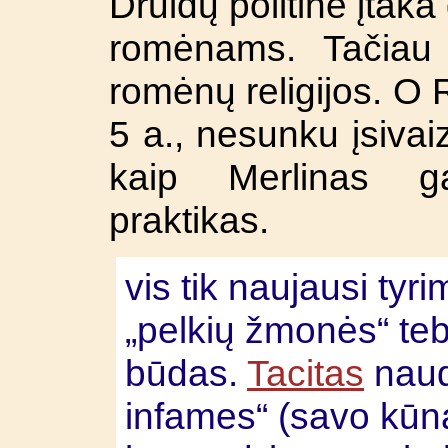
Druidų politinė įtak
romėnams. Tačiau 
romėnų religijos. O 
5 a., nesunku įsivai
kaip Merlinas ga
praktikas.
vis tik naujausi tyr
„pelkių žmonės“ teb
būdas.
Tacitas
naud
infames“ (savo kūną 