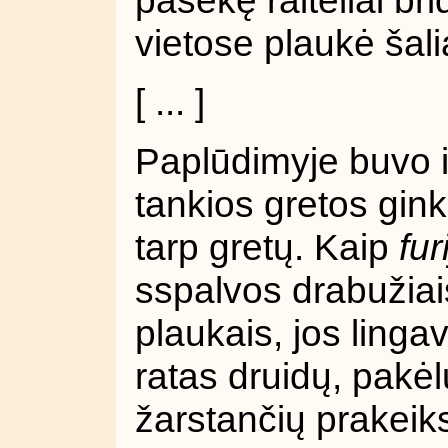
vietose plaukė šali
[ ... ]
Paplūdimyje buvo i
tankios gretos gink
tarp gretų. Kaip
fur
sspalvos drabužiais
plaukais, jos linga
ratas druidų, pakėl
žarstančių prakeik