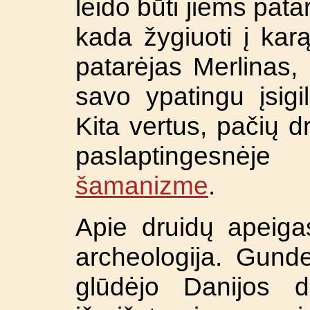
leido būti jiems patar
kada žygiuoti į karą
patarėjas Merlinas, 
savo ypatingu įsigi
Kita vertus, pačių d
paslaptingesnėj
šamanizme
.
Apie druidų apeigas
archeologija. Gund
glūdėjo Danijos du