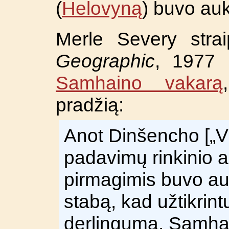
(
Helovyną
) buvo au
Merle Severy strai
Geographic
, 1977 
Samhaino vakarą
pradžią:
Anot Dinšencho [„V
padavimų rinkinio a
pirmagimis buvo au
stabą, kad užtikrint
derlingumą. Samha