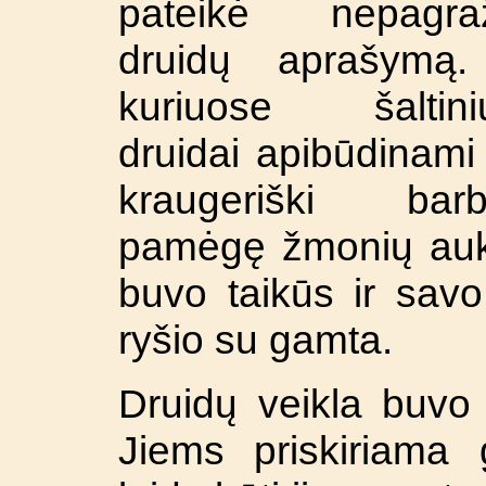
pateikė nepagraž
druidų aprašymą.
kuriuose šaltini
druidai apibūdinami
kraugeriški barba
pamėgę žmonių aukoj
buvo taikūs ir savo
ryšio su gamta.
Druidų veikla buvo 
Jiems priskiriama g