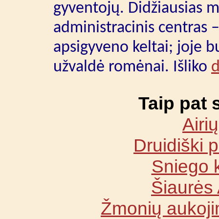
gyventojų. Didžiausias m
administracinis centras 
apsigyveno keltai; joje 
užvaldė romėnai. Išliko
Taip pat 
Airių
Druidiški 
Sniego 
Šiaurės 
Žmonių aukoj