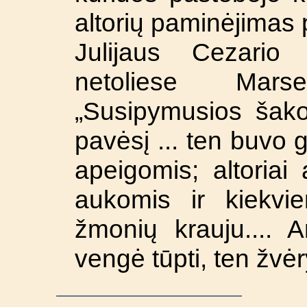
altorių paminėjimas
Julijaus Cezario 
netoliese Ma
„Susipymusios šak
pavėsį ... ten buvo 
apeigomis; altoriai 
aukomis ir kiekvi
žmonių krauju.... A
vengė tūpti, ten žvėr