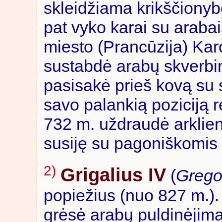
skleidžiama krikščionyb
pat vyko karai su arabai
miesto (Prancūzija) Kar
sustabdė arabų skverbim
pasisakė prieš kovą su 
savo palankią poziciją re
732 m. uždraudė arklien
susiję su pagoniškomis
2)
Grigalius IV
(
Grego
popiežius (nuo 827 m.).
grėsė arabų puldinėjimai