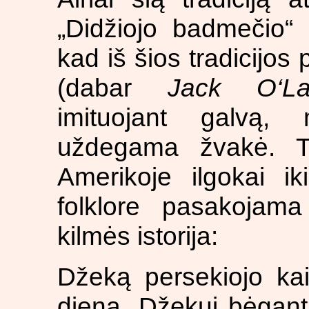
„Didžiojo badmečio“
kad iš šios tradicijos
(dabar
Jack O‘La
imituojant galvą, 
uždegama žvakė. Tač
Amerikoje ilgokai ik
folklore pasakojama
kilmės istorija:
Džeką persekiojo kai
dieną. Džekui bėgant 