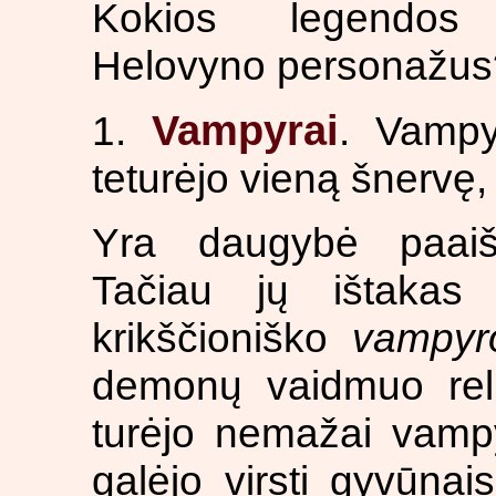
Kokios legendos 
Helovyno personažus
Vampyrai
1.
. Vampy
teturėjo vieną šnervę,
Yra daugybė paaiš
Tačiau jų ištakas 
krikščioniško
vampyr
demonų vaidmuo reli
turėjo nemažai vampy
galėjo virsti gyvūna