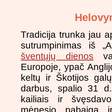
Helovyn
Tradicija trunka jau 
sutrumpinimas iš „
šventųjų dienos
vak
Europoje, ypač Anglijo
keltų ir Škotijos ga
darbus, spalio 31 d.
kailiais ir švęsdav
mėnesio pabaigą i