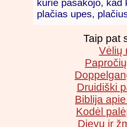
kurie pasakojo, kad 
plačias upes, plačiu
Taip pat s
Vėlių
Papročių 
Doppelgang
Druidiški p
Biblija api
Kodėl palė
Dievų ir ž