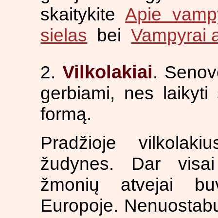
skaitykite
Apie vampy
sielas
bei
Vampyrai a
Vilkolakiai
2.
. Senovė
gerbiami, nes laikyti
formą.
Pradžioje vilkolaki
žudynes. Dar visai
žmonių atvejai b
Europoje. Nenuostabu