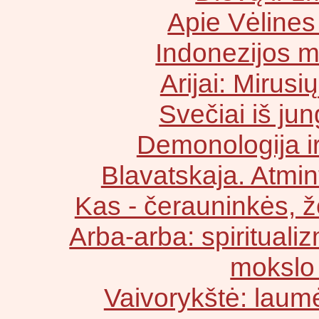
Apie Vėlines
Indonezijos mi
Arijai: Mirusi
Svečiai iš jun
Demonologija ir
Blavatskaja. Atmint
Kas - čerauninkės, ž
Arba-arba: spirituali
mokslo
Vaivorykštė: laum