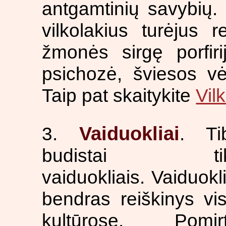
antgamtinių savybių. 
vilkolakius turėjus 
žmonės sirgę porfir
psichozė, šviesos vė
Taip pat skaitykite
Vil
Vaiduokliai
3.
. Ti
budistai tik
vaiduokliais. Vaiduokli
bendras reiškinys vi
kultūrose. Pomirt