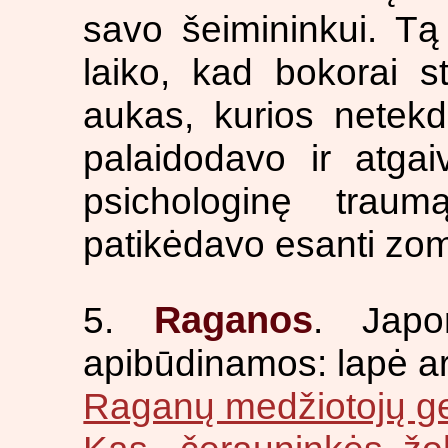
savo šeimininkui. Tą 
laiko, kad bokorai s
aukas, kurios netekd
palaidodavo ir atgai
psichologinę trau
patikėdavo esanti zom
Raganos
5.
. Japo
apibūdinamos: lapė a
Raganų medžiotojų g