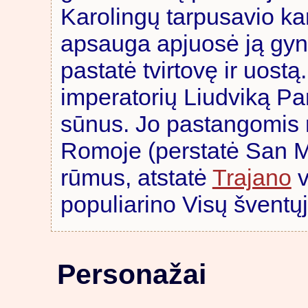
Karolingų tarpusavio k
apsauga apjuosė ją gyny
pastatė tvirtovę ir uost
imperatorių Liudviką Pama
sūnus. Jo pastangomis 
Romoje (perstatė San Ma
rūmus, atstatė
Trajano
v
populiarino Visų šventųjų
Personažai