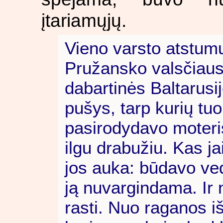
įtariamųjų.
Vieno varsto atstum
Pružansko valsčiaus 
dabartinės Baltarusi
pušys, tarp kurių tu
pasirodydavo moteris
ilgu drabužiu. Kas j
jos auka: būdavo ved
ją nuvargindama. Ir 
rasti. Nuo raganos i