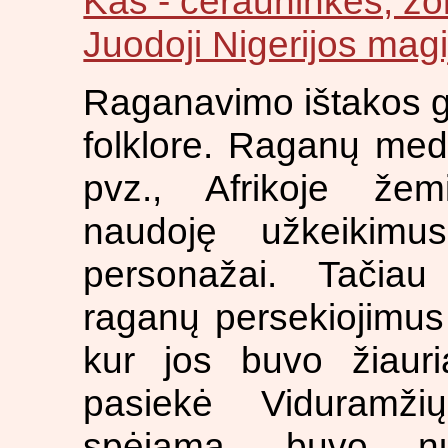
Kas - čerauninkės, žo
Juodoji Nigerijos magi
Raganavimo ištakos glū
folklore. Raganų medž
pvz., Afrikoje že
naudoję užkeikimu
personažai. Tačiau
raganų persekiojimus 
kur jos buvo žiaur
pasiekė Viduramži
spėjama, buvo nu