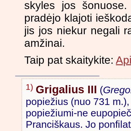
skyles jos šonuose. J
pradėjo klajoti ieškod
jis jos niekur negali ra
amžinai.
Taip pat skaitykite:
Api
1)
Grigalius III
(
Gregor
popiežius (nuo 731 m.),
popiežiumi-ne eupopiečiu
Pranciškaus. Jo ponfila