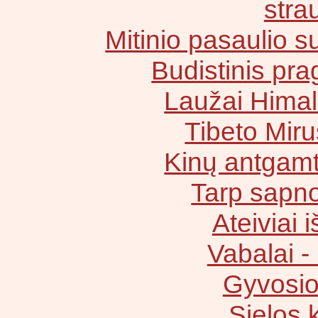
stra
Mitinio pasaulio 
Budistinis pra
Laužai Himal
Tibeto Miru
Kinų antgamt
Tarp sapno 
Ateiviai 
Vabalai - 
Gyvosio
Sielos 