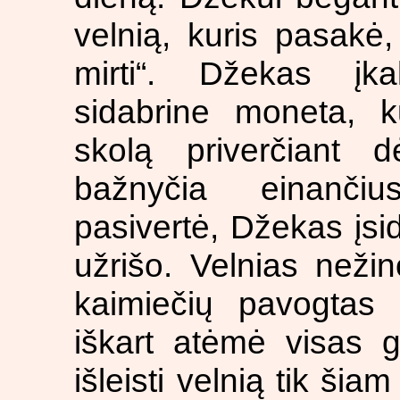
velnią, kuris pasakė
mirti“. Džekas įka
sidabrine moneta, k
skolą priverčiant 
bažnyčia einančiu
pasivertė, Džekas įsid
užrišo. Velnias nežin
kaimiečių pavogtas k
iškart atėmė visas g
išleisti velnią tik šia