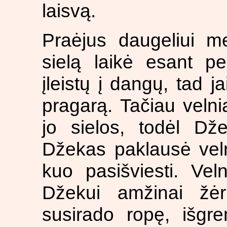
laisvą.
Praėjus daugeliui m
sielą laikė esant p
įleistų į dangų, tad j
pragarą. Tačiau veln
jo sielos, todėl Dže
Džekas paklausė velni
kuo pasišviesti. Vel
Džekui amžinai žėr
susirado ropę, išgr