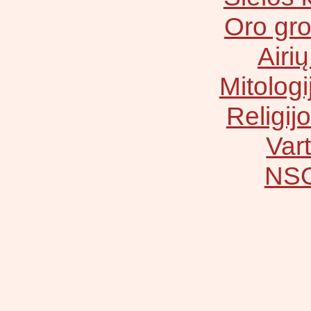
Oro gr
Airių
Mitologij
Religijo
Vart
NSO