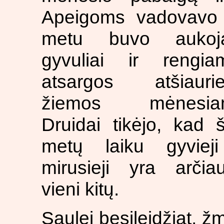
Apeigoms vadovavo k
metu buvo aukoj
gyvuliai ir rengia
atsargos atšiauri
žiemos mėnesia
Druidai tikėjo, kad 
metų laiku gyvieji
mirusieji yra arčiau
vieni kitų.
Saulei besileidžiat, 