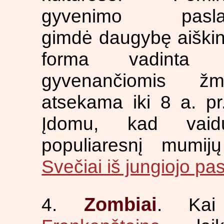
gyvenimo paslap
gimdė daugybę aiškin
forma vadinta „š
gyvenančiomis žm
atsekama iki 8 a. pr
Įdomu, kad vaidu
populiaresnį mumij
Svečiai iš jungiojo pa
Zombiai
4.
. Kai