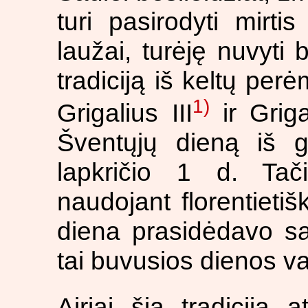
turi pasirodyti mirti
laužai, turėję nuvyti 
tradiciją iš keltų per
1)
Grigalius III
ir Griga
Šventųjų dieną iš g
lapkričio 1 d. Tač
naudojant florentieti
diena prasidėdavo saul
tai buvusios dienos v
Airiai šią tradiciją