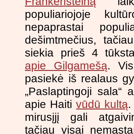
Frankenšteiną
laik
populiariojoje kult
nepaprastai populi
dešimtmečius, tačiau
siekia prieš 4 tūks
apie Gilgamešą
. Vi
pasiekė iš realaus g
„Paslaptingoji sala“ 
apie Haiti
vūdū kultą
.
mirusįjį gali atgaiv
tačiau visai nemąstan