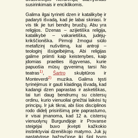
susirinkimais ir enciklikomis.
Galima ilgai tyrinėti dzen ir katalikybę ir
padaryti išvadą, kad jie labai skiriasi. Ir
vis tik jie turi bendrų bruožų. Abu yra
religijos. Dzenas – azijietiška religija,
katalikybė – vakarietiška, judėjų-
krikščioniška. Pirmoji žmogui siūlo
metafizinį nušvitimą, kai antroji –
teologinį išsigelbėjimą. Abi religijas
galime priimti kaip keistenybes, kaip
įdomias praeities išgyvenas, kurie
papuošia mūsų gyvenimą tarsi No
1)
teatras
,
Šartro
skulptūros ir
2)
Monteverdi
muzika. Galima tęsti
tyrinėjimus ir gauti klaidingą išvadą, kad
kadangi dzen paprastas ir asketiškas,
tai turi daug bendrumų su cistersų
ordinu, kurio vienuoliai griežtai laikėsi tų
principų. Ir juk tikrai, abi šios disciplinos
rodo didelį prisirišimą prie paprastumo,
ir visai įmanoma, kad 12 a. cistersų
vienuolynų Burgundijoje ir Provanse
steigėjai buvo įkvėpti kažkokio
instinktyviai dzeniškojo matymo. Juk jų
pastatytose bažnyčiose iki šiol tvyro