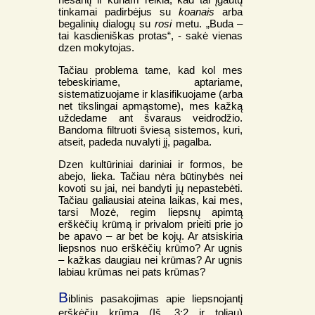
tinkamai padirbėjus su
koanais
arba
begalinių dialogų su
rosi
metu. „Buda –
tai kasdieniškas protas“, - sakė vienas
dzen mokytojas.
Tačiau problema tame, kad kol mes
tebeskiriame, aptariame,
sistematizuojame ir klasifikuojame (arba
net tikslingai apmąstome), mes kažką
uždedame ant švaraus veidrodžio.
Bandoma filtruoti šviesą sistemos, kuri,
atseit, padeda nuvalyti jį, pagalba.
Dzen kultūriniai dariniai ir formos, be
abejo, lieka. Tačiau nėra būtinybės nei
kovoti su jai, nei bandyti jų nepastebėti.
Tačiau galiausiai ateina laikas, kai mes,
tarsi Mozė, regim liepsnų apimtą
erškėčių krūmą ir privalom prieiti prie jo
be apavo – ar bet be kojų. Ar atsiskiria
liepsnos nuo erškėčių krūmo? Ar ugnis
– kažkas daugiau nei krūmas? Ar ugnis
labiau krūmas nei pats krūmas?
B
iblinis pasakojimas apie liepsnojantį
erškėčių krūmą (Iš. 3:2 ir toliau)