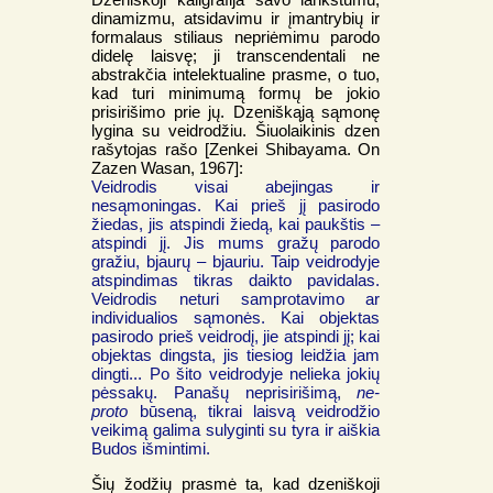
dinamizmu, atsidavimu ir įmantrybių ir
formalaus stiliaus nepriėmimu parodo
didelę laisvę; ji transcendentali ne
abstrakčia intelektualine prasme, o tuo,
kad turi minimumą formų be jokio
prisirišimo prie jų. Dzeniškąją sąmonę
lygina su veidrodžiu. Šiuolaikinis dzen
rašytojas rašo [Zenkei Shibayama. On
Zazen Wasan, 1967]:
Veidrodis visai abejingas ir
nesąmoningas. Kai prieš jį pasirodo
žiedas, jis atspindi žiedą, kai paukštis –
atspindi jį. Jis mums gražų parodo
gražiu, bjaurų – bjauriu. Taip veidrodyje
atspindimas tikras daikto pavidalas.
Veidrodis neturi samprotavimo ar
individualios sąmonės. Kai objektas
pasirodo prieš veidrodį, jie atspindi jį; kai
objektas dingsta, jis tiesiog leidžia jam
dingti... Po šito veidrodyje nelieka jokių
pėssakų. Panašų neprisirišimą,
ne-
proto
būseną, tikrai laisvą veidrodžio
veikimą galima sulyginti su tyra ir aiškia
Budos išmintimi.
Šių žodžių prasmė ta, kad dzeniškoji