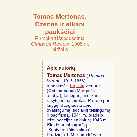
Tomas Mertonas.
Dzenas ir alkani
paukščiai
Pirmąkart išspausdinta
Cimarron Review
, 1968 m.
birželis
Apie autorių
Tomas Mertonas
(
Thomas
Merton
, 1915-1968) –
amerikiečių
trapistų
vienuolis
(Gethsemanės Mergelės
abatija), teologas, mistikas ir
rašytojas bei poetas. Parašė per
knygų, daugiausia apie
dvasingumą, socialinį teisingumą
ir pacifizmą. 1944 m. pradėjo
leisti poezijos rinkinius; 1946 m.
Išleido autobiografiją
„Septynaukštis kalnas“.
Pradžioje T. Mertono kūryba