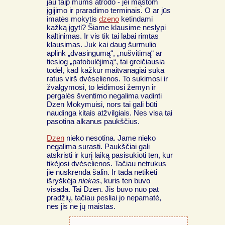
jau taip mums atrodo - jei mąstom
įgijimo ir praradimo terminais. O ar jūs
imatės mokytis
dzeno
ketindami
kažką įgyti? Šiame klausime neslypi
kaltinimas. Ir vis tik tai labai rimtas
klausimas. Juk kai daug šurmulio
aplink „dvasingumą“, „nušvitimą“ ar
tiesiog „patobulėjimą“, tai greičiausia
todėl, kad kažkur maitvanagiai suka
ratus virš dvėselienos. To sukimosi ir
žvalgymosi, to leidimosi žemyn ir
pergalės šventimo negalima vadinti
Dzen Mokymuisi, nors tai gali būti
naudinga kitais atžvilgiais. Nes visa tai
pasotina alkanus paukščius.
Dzen
nieko nesotina. Jame nieko
negalima surasti. Paukščiai gali
atskristi ir kurį laiką pasisukioti ten, kur
tikėjosi dvėselienos. Tačiau netrukus
jie nuskrenda šalin. Ir tada netikėti
išryškėja
niekas
, kuris ten buvo
visada. Tai Dzen. Jis buvo nuo pat
pradžių, tačiau pesliai jo nepamatė,
nes jis ne jų maistas.