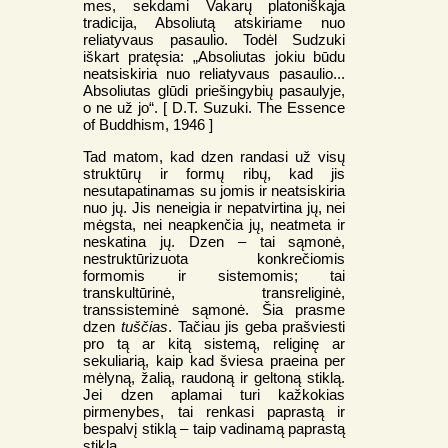
mes, sekdami Vakarų platoniškąja
tradicija, Absoliutą atskiriame nuo
reliatyvaus pasaulio. Todėl Sudzuki
iškart pratęsia: „Absoliutas jokiu būdu
neatsiskiria nuo reliatyvaus pasaulio...
Absoliutas glūdi priešingybių pasaulyje,
o ne už jo“. [ D.T. Suzuki. The Essence
of Buddhism, 1946 ]
Tad matom, kad dzen randasi už visų
struktūrų ir formų ribų, kad jis
nesutapatinamas su jomis ir neatsiskiria
nuo jų. Jis neneigia ir nepatvirtina jų, nei
mėgsta, nei neapkenčia jų, neatmeta ir
neskatina jų. Dzen – tai sąmonė,
nestruktūrizuota konkrečiomis
formomis ir sistemomis; tai
transkultūrinė, transreliginė,
transsisteminė sąmonė. Šia prasme
dzen
tuščias
. Tačiau jis geba prašviesti
pro tą ar kitą sistemą, religinę ar
sekuliarią, kaip kad šviesa praeina per
mėlyną, žalią, raudoną ir geltoną stiklą.
Jei dzen aplamai turi kažkokias
pirmenybes, tai renkasi paprastą ir
bespalvį stiklą – taip vadinamą paprastą
stiklą.