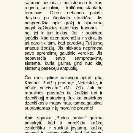
sąmonė neskiria ir nesistemina to, kas
regima, socialinių ir kultūrinių stantartų
terminais. Dzen nebando pakišti
dalykus po išgalvota struktūra. Jis
nesprendžia apie grožį ir bjaurumą
pagal kažkokius estetinius kanonus –
net jei ir turi tokius. Jei ir susidaro
įspūdis, kad dzen sprendžia ir skiria, jis
tai daro tik tam, kad parodytų Tuštumą
anapus žodžių. Jis niekada neprimeta
savo sprendimų galutinio verdikto. Jis
nepaverčia savo samprotavimų
sistema, kurią galima ginti nuo kitų
sistemų pasekėjų antpuolių.
Čia mes galime vaisingai aptarti gilią
Kristaus žodžių prasmę: „Neteiskite, ir
būsite neteisiami“ (Mt. 7:1). Juk be
moralinės prasmės tie žodžiai turi ir
dzeniškąjį matavimą. Juk kai pasiektas
dzeniškasis matavimas, tampa galutinai
suprantamas ir jų moralinė prasmė!
Apie sąvoką „Budos protas“ galima
pasakyti, kad ji nereiškia kažką
ezoteriška ir sunkiai įgyjamą, kažką
nesantį ir kuriam reikia, kad tai įgautų