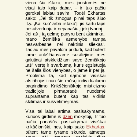
viena šia ištaka, mes jaustumės ne
visai taip kaip dabar, - ir tuo pačiu
gerokai labiau savimi. Todėl Ekhartas
sako: „Jei tik žmogus pilnai taps šiuo
[t.y. ‚Kai kuo‘ arba ‚ištaka‘], jis kartu taps
nesutvertuoju ir nepanašiu į jokį tvarinį...
Jei aš į tą gelmę panyru bent akimirkai,
mano žemiška asmenybė tampa
nesvarbesne nei naktinis sliekas“.
Tačiau mes privalom pridurti, kad būtent
tame aukščiausiame susiliejime mes
galutinai atskleidžiam savo žemiškojo
„aš“ vertę ir svarbumą, kuris egzistuoja
ne šalia šios vienybės, o jame ir per ją.
Problema ta, kad sąmonė visiškai
atsiribojusi nuo šio mūsų individualumo
pagrindimo. Krikščioniškojo misticizmo
tradicijoje pirmapradė nuodėmė
suprantama būtent kap tas vidinis
skilimas ir susvetimėjimas.
Visa tai labai artima pasisakymams,
kuriuos girdime iš
dzen
mokytojų. Ir tuo
pačiu panašūs pasisakymai visiškai
krikščioniški, nes, kaip sako
Ekhartas
,
būtent tame tyrame skurde, atmetęs