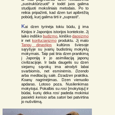
„sustruktūrizuoti“ ir todėl juos galima
studijuoti moksliniais metodais. Po to
reikia pripažinti, kad dzen turi apibrėžtą
pobūdį, kurį galima tirti ir „suprasti“.
K
ai dzen tyrinėja tokiu būdu, jį ima
Kinijos ir Japonijos istorijos kontekste. Jį
laiko indiško
budizmo
, kiniško
daosizmo
ir net
konfucianizmo
produktu. Jį mato
Tangų dinastijos
kultūros šviesoje
sąryšyje su įvairių budistinių mokyklų
mokymais. Taip pat tiria dzen pranikimą
į Japoniją ir jo asimiliaciją japonų
civilizacijoje. Ir tada daugelis su dzen
siejamų sąvokų ima atrodyti labai
svarbiomis, net esminėmis.
Dzendo
arba meditacijų salė.
Dzadzen
praktika.
Koanų
nagrinėjimas. Dzen vienuolio
apdaras. Lotoso poza. Nusilenkimas
mokytojui. Pokalbis su
rosi
[mokytoju] ir
būdai, kurių dėka
rosi
padeda mokiniui
pasiekti
kensio
arba
satori
bei patvirtina
jo nušvitimą.