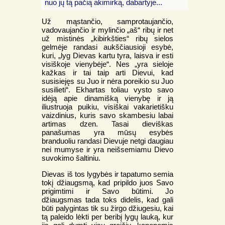
nuo jų tą pačią akimirką, dabartyje...
Už mąstančio, samprotaujančio,
vadovaujančio ir mylinčio „aš“ ribų ir net
už mistinės „kibirkšties“ ribų sielos
gelmėje randasi aukščiausioji esybė,
kuri, „lyg Dievas kartu tyra, laisva ir esti
visiškoje vienybėje“. Nes „yra sieloje
kažkas ir tai taip arti Dievui, kad
susisiejęs su Juo ir nėra poreikio su Juo
susilieti“. Ekhartas toliau vysto savo
idėją apie dinamišką vienybę ir ją
iliustruoja puikiu, visiškai vakarietišku
vaizdinius, kuris savo skambesiu labai
artimas dzen. Tasai dieviškas
panašumas yra mūsų esybės
branduoliu randasi Dievuje netgi daugiau
nei mumyse ir yra neišsemiamu Dievo
suvokimo šaltiniu.
Dievas iš tos lygybės ir tapatumo semia
tokį džiaugsmą, kad pripildo juos Savo
prigimtimi ir Savo būtimi. Jo
džiaugsmas tada toks didelis, kad gali
būti palygintas tik su žirgo džiugesiu, kai
tą paleido lėkti per beribį lygų lauką, kur