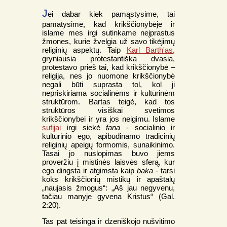
J
ei dabar kiek pamąstysime, tai
pamatysime, kad krikščionybėje ir
islame mes irgi sutinkame neįprastus
žmones, kurie žvelgia už savo tikėjimų
religinių aspektų. Taip
Karl Barth'as
,
gryniausia protestantiška dvasia,
protestavo prieš tai, kad krikščionybė –
religija, nes jo nuomone krikščionybė
negali būti suprasta tol, kol ji
nepriskiriama socialinėms ir kultūrinėm
struktūrom. Bartas teigė, kad tos
struktūros visiškai svetimos
krikščionybei ir yra jos neigimu. Islame
sufijai
irgi siekė
fana
- socialinio ir
kultūrinio ego, apibūdinamo tradicinių
religinių apeigų formomis, sunaikinimo.
Tasai jo nuslopimas buvo jiems
proveržiu į mistinės laisvės sferą, kur
ego dingsta ir atgimsta kaip
baka
- tarsi
koks krikščionių mistikų ir apaštalų
„naujasis žmogus“: „Aš jau negyvenu,
tačiau manyje gyvena Kristus“ (Gal.
2:20).
Tas pat teisinga ir dzeniškojo nušvitimo