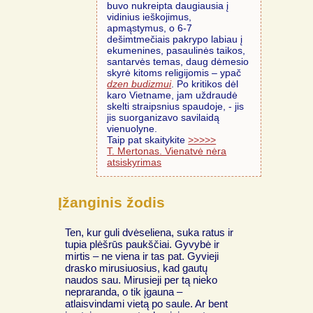
buvo nukreipta daugiausia į
vidinius ieškojimus,
apmąstymus, o 6-7
dešimtmečiais pakrypo labiau į
ekumenines, pasaulinės taikos,
santarvės temas, daug dėmesio
skyrė kitoms religijomis – ypač
dzen budizmui
. Po kritikos dėl
karo Vietname, jam uždraudė
skelti straipsnius spaudoje, - jis
jis suorganizavo savilaidą
vienuolyne.
Taip pat skaitykite
>>>>>
T. Mertonas. Vienatvė nėra
atsiskyrimas
Įžanginis žodis
Ten, kur guli dvėseliena, suka ratus ir
tupia plėšrūs paukščiai. Gyvybė ir
mirtis – ne viena ir tas pat. Gyvieji
drasko mirusiuosius, kad gautų
naudos sau. Mirusieji per tą nieko
nepraranda, o tik įgauna –
atlaisvindami vietą po saule. Ar bent