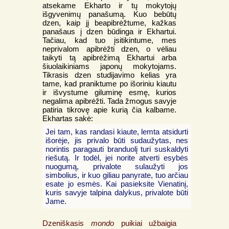
atsekame Ekharto ir tų mokytojų
išgyvenimų panašumą. Kuo bebūtų
dzen, kaip jį beapibrėžtume, kažkas
panašaus į dzen būdinga ir Ekhartui.
Tačiau, kad tuo įsitikintume, mes
neprivalom apibrėžti dzen, o vėliau
taikyti tą apibrėžimą Ekhartui arba
šiuolaikiniams japonų mokytojams.
Tikrasis dzen studijavimo kelias yra
tame, kad praniktume po išoriniu kiautu
ir išvystume giluminę esmę, kurios
negalima apibrėžti. Tada žmogus savyje
patiria tikrovę apie kurią čia kalbame.
Ekhartas sakė:
Jei tam, kas randasi kiaute, lemta atsidurti
išorėje, jis privalo būti sudaužytas, nes
norintis paragauti branduolį turi suskaldyti
riešutą. Ir todėl, jei norite atverti esybės
nuogumą, privalote sulaužyti jos
simbolius, ir kuo giliau panyrate, tuo arčiau
esate jo esmės. Kai pasieksite Vienatinį,
kuris savyje talpina dalykus, privalote būti
Jame.
Dzeniškasis
mondo
puikiai užbaigia