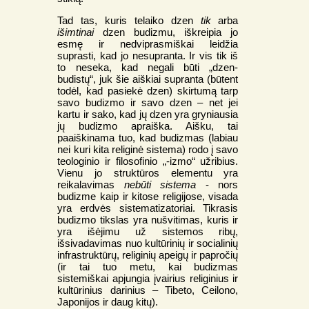
Tad tas, kuris telaiko dzen
tik
arba
išimtinai
dzen budizmu, iškreipia jo
esmę ir nedviprasmiškai leidžia
suprasti, kad jo nesupranta. Ir vis tik iš
to neseka, kad negali būti „dzen-
budistų“, juk šie aiškiai supranta (būtent
todėl, kad pasiekė dzen) skirtumą tarp
savo budizmo ir savo dzen – net jei
kartu ir sako, kad jų dzen yra gryniausia
jų budizmo apraiška. Aišku, tai
paaiškinama tuo, kad budizmas (labiau
nei kuri kita religinė sistema) rodo į savo
teologinio ir filosofinio „-izmo“ užribius.
Vienu jo struktūros elementu yra
reikalavimas
nebūti sistema
- nors
budizme kaip ir kitose religijose, visada
yra erdvės sistematizatoriai. Tikrasis
budizmo tikslas yra nušvitimas, kuris ir
yra išėjimu už sistemos ribų,
išsivadavimas nuo kultūrinių ir socialinių
infrastruktūrų, religinių apeigų ir papročių
(ir tai tuo metu, kai budizmas
sistemiškai apjungia įvairius religinius ir
kultūrinius darinius – Tibeto, Ceilono,
Japonijos ir daug kitų).