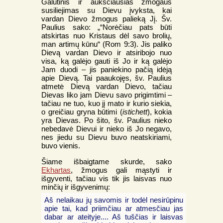
Galutinis ir aukščiausias žmogaus
susiliejimas su Dievu įvyksta, kai
vardan Dievo žmogus palieką Jį. Šv.
Paulius sako: „“Norėčiau pats būti
atskirtas nuo Kristaus dėl savo brolių,
man artimų kūnu“ (Rom 9:3). Jis paliko
Dievą vardan Dievo ir atsiribojo nuo
visa, ką galėjo gauti iš Jo ir ką galėjo
Jam duodi – jis paniekino pačią idėją
apie Dievą. Tai paaukojęs, šv. Paulius
atmetė Dievą vardan Dievo, tačiau
Dievas liko jam Dievu savo prigimtimi –
tačiau ne tuo, kuo jį mato ir kurio siekia,
o greičiau gryna būtimi (
istichett
), kokia
yra Dievas. Po šito, šv. Paulius nieko
nebedavė Dievui ir nieko iš Jo negavo,
nes jiedu su Dievu buvo neatskiriami,
buvo vienis.
Šiame išbaigtame skurde, sako
Ekhartas
, žmogus gali mąstyti ir
išgyventi, tačiau vis tik jis laisvas nuo
minčių ir išgyvenimų:
Aš nelaikau jų savomis ir todėl nesirūpinu
apie tai, kad priimčiau ar atmesčiau jas
dabar ar ateityje.... Aš tuščias ir laisvas