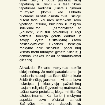
savo „aš“, žmogus pasiekia tikrą
tapatumą su Dievu – ir tasai tikras
tapatumas vadinasi „Kristaus gimimu
mumyse“. Įdomu, kad Ekharto
nuomone Kristus gimsta mūsų sieloje
būtent tada, kai mes netenkam savo
ypatingo, atskiro, kultūrinio ir religinio
individualumo – „asmenybės“ ar
„kaukės“, kuri turi privalumų ir regi
vaizdus, tobulėja gerais darbais ir
savyje vysto susitaikymą (savo
pasisakymuose Ekhartas neneigia
mokymo apie slėpinius, pagal kurį
krikšto metu mumyse gimsta Kristus; jį
domina kažkas labiau neišmatuojamai
gilesnis).
Akivaizdu, Ekharto mokymas sukėlė
didelį nerimą. Jo meilė paradoksams, jo
nuolatinis naudojimas išsireiškimų, kurie
žeidė tikinčiųjų jausmus, - visa tai buvo
nukreipta į klausytojų pažadinimą
naujam religinių išgyvenimų matmeniui,
tačiau davė pretekstą bloga mintijančių
užsipuolimams. Kai kurie j mokymo
aspektai buvo oficialiai atmesti
Bažnyčios – nors daugelis jų,