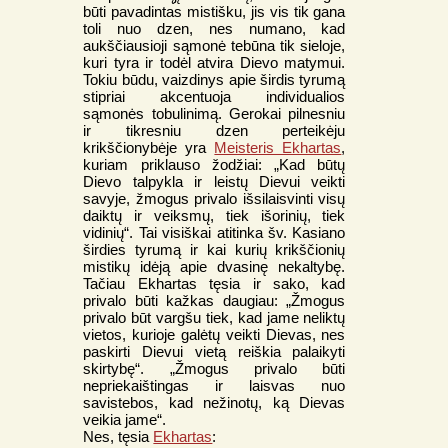
būti pavadintas mistišku, jis vis tik gana
toli nuo dzen, nes numano, kad
aukščiausioji sąmonė tebūna tik sieloje,
kuri tyra ir todėl atvira Dievo matymui.
Tokiu būdu, vaizdinys apie širdis tyrumą
stipriai akcentuoja individualios
sąmonės tobulinimą. Gerokai pilnesniu
ir tikresniu dzen perteikėju
krikščionybėje yra
Meisteris Ekhartas
,
kuriam priklauso žodžiai: „Kad būtų
Dievo talpykla ir leistų Dievui veikti
savyje, žmogus privalo išsilaisvinti visų
daiktų ir veiksmų, tiek išorinių, tiek
vidinių“. Tai visiškai atitinka šv. Kasiano
širdies tyrumą ir kai kurių krikščionių
mistikų idėją apie dvasinę nekaltybę.
Tačiau Ekhartas tęsia ir sako, kad
privalo būti kažkas daugiau: „Žmogus
privalo būt vargšu tiek, kad jame neliktų
vietos, kurioje galėtų veikti Dievas, nes
paskirti Dievui vietą reiškia palaikyti
skirtybę“. „Žmogus privalo būti
nepriekaištingas ir laisvas nuo
savistebos, kad nežinotų, ką Dievas
veikia jame“.
Nes, tęsia
Ekhartas
: