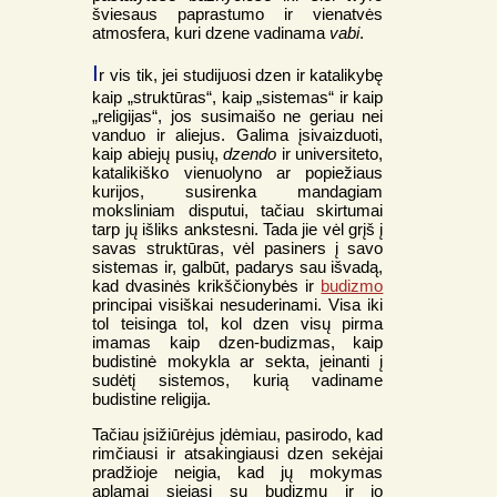
šviesaus paprastumo ir vienatvės
atmosfera, kuri dzene vadinama
vabi
.
I
r vis tik, jei studijuosi dzen ir katalikybę
kaip „struktūras“, kaip „sistemas“ ir kaip
„religijas“, jos susimaišo ne geriau nei
vanduo ir aliejus. Galima įsivaizduoti,
kaip abiejų pusių,
dzendo
ir universiteto,
katalikiško vienuolyno ar popiežiaus
kurijos, susirenka mandagiam
moksliniam disputui, tačiau skirtumai
tarp jų išliks ankstesni. Tada jie vėl grįš į
savas struktūras, vėl pasiners į savo
sistemas ir, galbūt, padarys sau išvadą,
kad dvasinės krikščionybės ir
budizmo
principai visiškai nesuderinami. Visa iki
tol teisinga tol, kol dzen visų pirma
imamas kaip dzen-budizmas, kaip
budistinė mokykla ar sekta, įeinanti į
sudėtį sistemos, kurią vadiname
budistine religija.
Tačiau įsižiūrėjus įdėmiau, pasirodo, kad
rimčiausi ir atsakingiausi dzen sekėjai
pradžioje neigia, kad jų mokymas
aplamai siejasi su budizmu ir jo