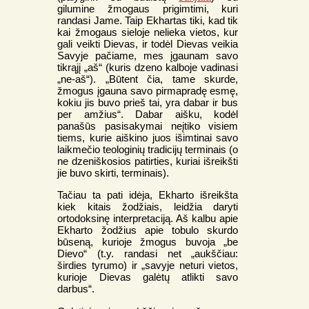
gilumine žmogaus prigimtimi, kuri
randasi Jame. Taip Ekhartas tiki, kad tik
kai žmogaus sieloje nelieka vietos, kur
gali veikti Dievas, ir todėl Dievas veikia
Savyje pačiame, mes įgaunam savo
tikrąjį „aš“ (kuris dzeno kalboje vadinasi
„ne-aš“). „Būtent čia, tame skurde,
žmogus įgauna savo pirmapradę esmę,
kokiu jis buvo prieš tai, yra dabar ir bus
per amžius“. Dabar aišku, kodėl
panašūs pasisakymai neįtiko visiem
tiems, kurie aiškino juos išimtinai savo
laikmečio teologinių tradicijų terminais (o
ne dzeniškosios patirties, kuriai išreikšti
jie buvo skirti, terminais).
Tačiau ta pati idėja, Ekharto išreikšta
kiek kitais žodžiais, leidžia daryti
ortodoksinę interpretaciją. Aš kalbu apie
Ekharto žodžius apie tobulo skurdo
būseną, kurioje žmogus buvoja „be
Dievo“ (t.y. randasi net „aukščiau:
širdies tyrumo) ir „savyje neturi vietos,
kurioje Dievas galėtų atlikti savo
darbus“.