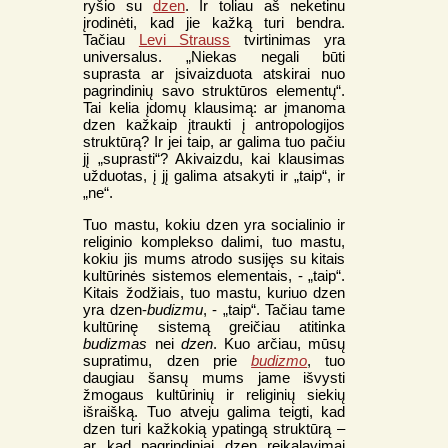
ryšio su
dzen
. Ir toliau aš neketinu
įrodinėti, kad jie kažką turi bendra.
Tačiau
Levi Strauss
tvirtinimas yra
universalus. „Niekas negali būti
suprasta ar įsivaizduota atskirai nuo
pagrindinių savo struktūros elementų“.
Tai kelia įdomų klausimą: ar įmanoma
dzen kažkaip įtraukti į antropologijos
struktūrą? Ir jei taip, ar galima tuo pačiu
jį „suprasti“? Akivaizdu, kai klausimas
užduotas, į jį galima atsakyti ir „taip“, ir
„ne“.
Tuo mastu, kokiu dzen yra socialinio ir
religinio komplekso dalimi, tuo mastu,
kokiu jis mums atrodo susijęs su kitais
kultūrinės sistemos elementais, - „taip“.
Kitais žodžiais, tuo mastu, kuriuo dzen
yra dzen-
budizmu
, - „taip“. Tačiau tame
kultūrinę sistemą greičiau atitinka
budizmas
nei
dzen
. Kuo arčiau, mūsų
supratimu, dzen prie
budizmo
, tuo
daugiau šansų mums jame išvysti
žmogaus kultūrinių ir religinių siekių
išraišką. Tuo atveju galima teigti, kad
dzen turi kažkokią ypatingą struktūrą –
ar kad pagrindiniai dzen reikalavimai