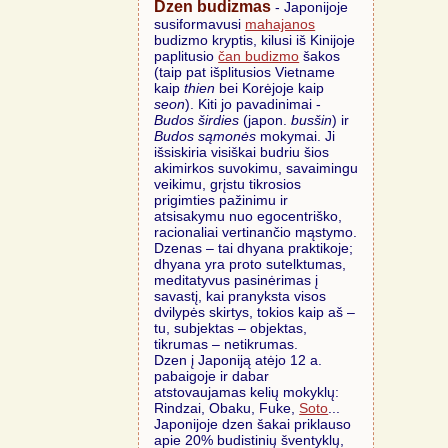
Dzen budizmas
- Japonijoje
susiformavusi
mahajanos
budizmo kryptis, kilusi iš Kinijoje
paplitusio
čan budizmo
šakos
(taip pat išplitusios Vietname
kaip
thien
bei Korėjoje kaip
seon
). Kiti jo pavadinimai -
Budos širdies
(japon.
busšin
) ir
Budos sąmonės
mokymai. Ji
išsiskiria visiškai budriu šios
akimirkos suvokimu, savaimingu
veikimu, grįstu tikrosios
prigimties pažinimu ir
atsisakymu nuo egocentriško,
racionaliai vertinančio mąstymo.
Dzenas – tai dhyana praktikoje;
dhyana yra proto sutelktumas,
meditatyvus pasinėrimas į
savastį, kai pranyksta visos
dvilypės skirtys, tokios kaip aš –
tu, subjektas – objektas,
tikrumas – netikrumas.
Dzen į Japoniją atėjo 12 a.
pabaigoje ir dabar
atstovaujamas kelių mokyklų:
Rindzai, Obaku, Fuke,
Soto
...
Japonijoje dzen šakai priklauso
apie 20% budistinių šventyklų,