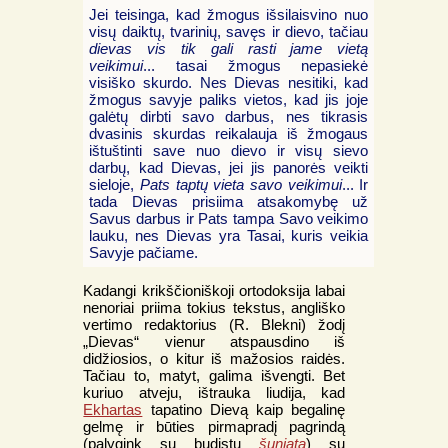
Jei teisinga, kad žmogus išsilaisvino nuo
visų daiktų, tvarinių, savęs ir dievo, tačiau
dievas vis tik gali rasti jame vietą
veikimui
... tasai žmogus nepasiekė
visiško skurdo. Nes Dievas nesitiki, kad
žmogus savyje paliks vietos, kad jis joje
galėtų dirbti savo darbus, nes tikrasis
dvasinis skurdas reikalauja iš žmogaus
ištuštinti save nuo dievo ir visų sievo
darbų, kad Dievas, jei jis panorės veikti
sieloje,
Pats taptų vieta savo veikimui
... Ir
tada Dievas prisiima atsakomybę už
Savus darbus ir Pats tampa Savo veikimo
lauku, nes Dievas yra Tasai, kuris veikia
Savyje pačiame.
Kadangi krikščioniškoji ortodoksija labai
nenoriai priima tokius tekstus, angliško
vertimo redaktorius (R. Blekni
) žodį
„Dievas“ vienur atspausdino iš
didžiosios, o kitur iš mažosios raidės.
Tačiau to, matyt, galima išvengti. Bet
kuriuo atveju, ištrauka liudija, kad
Ekhartas
tapatino Dievą kaip begalinę
gelmę ir būties pirmapradį pagrindą
(palygink su budistų
šunjata
) su