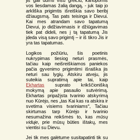
jis gali dumti visu greičiu, kanopomis
vos liesdamas žalią dangą, - juk taip jo
arkliška prigimtis išreiškia savo beribį
džiaugsmą. Tas pats teisinga ir Dievui.
Kai mes atrandam savo tapatumą
Dievui, jo didžiavimasis ir džiūgavimas
tiek pat dideli, nes į tą tapatumą Jis
įdeda visą savo prigimtį – ir iš tikro Jis ir
yra tas tapatumas.
Logikos požiūriu, šis poetinis
nukrypimas tiesiog neturi prasmės,
tačiau kaip neišreiškiamos paniekos
pačia gyvenimo prigimtimi išraiška jis
neturi sau lygių. Atskiru atveju, jis
suteikia supratimą apie tai, kaip
Ekhartas
suprato krikščionišką
mokymą apie pasaulio sutvėrimą.
Ekhartas pripažįsta tvarinio atskyrimą
nuo Kūrėjo, nes „tas Kai kas ra atskira ir
svetima visiems tvariniams“, Tačiau
skirtumas tarp Kūrėjo ir tvarinio
nesumažina reikšmės to, kas
mūsų
viduje
, prie mūsų būties ištakų, mes
vientisi su Dievu.
Jei tik mes galėtume susitapatinti tik su