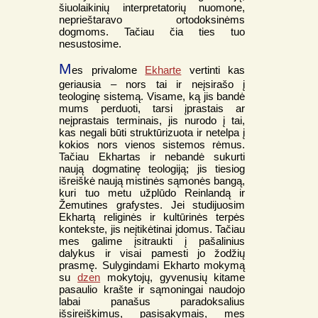
šiuolaikinių interpretatorių nuomone,
neprieštaravo ortodoksinėms
dogmoms. Tačiau čia ties tuo
nesustosime.
M
es privalome
Ekharte
vertinti kas
geriausia – nors tai ir neįsirašo į
teologinę sistemą. Visame, ką jis bandė
mums perduoti, tarsi įprastais ar
neįprastais terminais, jis nurodo į tai,
kas negali būti struktūrizuota ir netelpa į
kokios nors vienos sistemos rėmus.
Tačiau Ekhartas ir nebandė sukurti
naują dogmatinę teologiją; jis tiesiog
išreiškė naują mistinės sąmonės bangą,
kuri tuo metu užplūdo Reinlandą ir
Žemutines grafystes. Jei studijuosim
Ekhartą religinės ir kultūrinės terpės
kontekste, jis neįtikėtinai įdomus. Tačiau
mes galime įsitraukti į pašalinius
dalykus ir visai pamesti jo žodžių
prasmę. Sulygindami Ekharto mokymą
su
dzen
mokytojų, gyvenusių kitame
pasaulio krašte ir sąmoningai naudojo
labai panašus paradoksalius
išsireiškimus, pasisakymais, mes