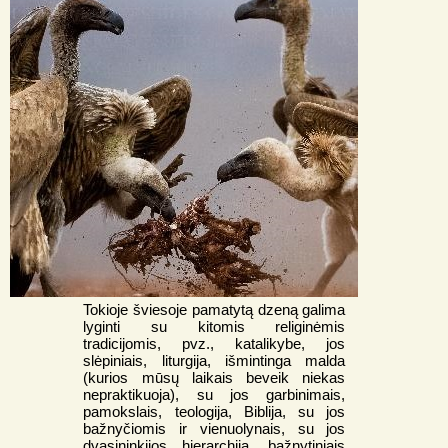
Tokioje šviesoje pamatytą dzeną galima
lyginti su kitomis religinėmis
tradicijomis, pvz., katalikybe, jos
slėpiniais, liturgija, išmintinga malda
(kurios mūsų laikais beveik niekas
nepraktikuoja), su jos garbinimais,
pamokslais, teologija, Biblija, su jos
bažnyčiomis ir vienuolynais, su jos
dvasininkijos hierarchija, bažnytiniais