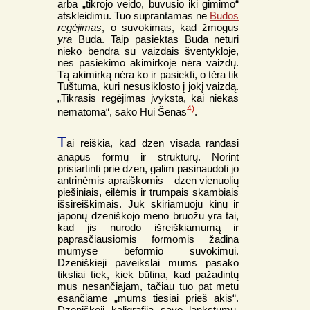
arba „tikrojo veido, buvusio iki gimimo“
atskleidimu. Tuo suprantamas ne
Budos
regėjimas
, o suvokimas, kad žmogus
yra
Buda. Taip pasiektas Buda neturi
nieko bendra su vaizdais šventykloje,
nes pasiekimo akimirkoje nėra vaizdų.
Tą akimirką nėra ko ir pasiekti, o tėra tik
Tuštuma, kuri nesusiklosto į jokį vaizdą.
„Tikrasis regėjimas įvyksta, kai niekas
4)
nematoma“, sako Hui Šenas
.
T
ai reiškia, kad dzen visada randasi
anapus formų ir struktūrų. Norint
prisiartinti prie dzen, galim pasinaudoti jo
antrinėmis apraiškomis – dzen vienuolių
piešiniais, eilėmis ir trumpais skambiais
išsireiškimais. Juk skiriamuoju kinų ir
japonų dzeniškojo meno bruožu yra tai,
kad jis nurodo išreiškiamumą ir
paprasčiausiomis formomis žadina
mumyse beformio suvokimui.
Dzeniškieji paveikslai mums pasako
tiksliai tiek, kiek būtina, kad pažadintų
mus nesančiajam, tačiau tuo pat metu
esančiame „mums tiesiai prieš akis“.
Dzeniškoji kaligrafija savo lankstumu,