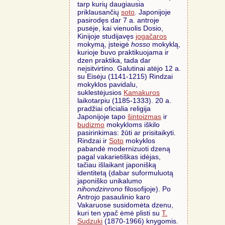
tarp kurių daugiausia
priklausančių
soto
. Japonijoje
pasirodęs dar 7 a. antroje
pusėje, kai vienuolis Dosio,
Kinijoje studijavęs
jogačaros
mokymą, įsteigė
hosso
mokyklą,
kurioje buvo praktikuojama ir
dzen praktika, tada dar
neįsitvirtino. Galutinai atėjo 12 a.
su Eisėju (1141-1215) Rindzai
mokyklos pavidalu,
suklestėjusios
Kamakuros
laikotarpiu (1185-1333). 20 a.
pradžiai oficialia religija
Japonijoje tapo
šintoizmas
ir
budizmo
mokykloms iškilo
pasirinkimas: žūti ar prisitaikyti.
Rindzai ir
Soto
mokyklos
pabandė modernizuoti dzeną
pagal vakarietiškas idėjas,
tačiau išlaikant japonišką
identitetą (dabar suformuluotą
japoniško unikalumo
nihondzinrono
filosofijoje). Po
Antrojo pasaulinio karo
Vakaruose susidomėta dzenu,
kuri ten ypač ėmė plisti su
T.
Sudzuki
(1870-1966) knygomis.