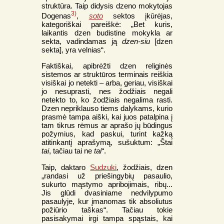
struktūra. Taip didysis dzeno mokytojas
3)
Dogenas
,
soto
sektos įkūrėjas,
kategoriškai pareiškė: „Bet kuris,
laikantis dzen budistine mokykla ar
sekta, vadindamas ją
dzen-siu
[dzen
sekta], yra velnias“.
Faktiškai, apibrėžti dzen religinės
sistemos ar struktūros terminais reiškia
visiškai jo netekti – arba, geriau, visiškai
jo nesuprasti, nes žodžiais negali
netekto to, ko žodžiais negalima rasti.
Dzen nepriklauso tiems dalykams, kurio
prasmė tampa aiški, kai juos patalpina į
tam tikrus rėmus ar aprašo jų būdingus
požymius, kad paskui, turint kažką
atitinkantį aprašymą, sušuktum: „Štai
tai
, tačiau tai ne
tai
“.
Taip, daktaro
Sudzuki
, žodžiais, dzen
„randasi už priešingybių pasaulio,
sukurto mąstymo apribojimais, ribų...
Jis glūdi dvasiniame nedvilypumo
pasaulyje, kur įmanomas tik absoliutus
požiūrio taškas“. Tačiau tokie
pasisakymai irgi tampa spąstais, kai