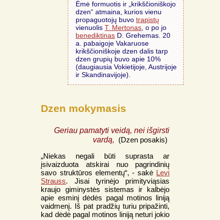
Ėmė formuotis ir „krikščioniškojo
dzen“ atmaina, kurios vienu
propaguotojų buvo
trapistų
vienuolis
T. Mertonas
, o po jo
benediktinas
D. Grehemas. 20
a. pabaigoje Vakaruose
krikščioniškoje dzen dalis tarp
dzen grupių buvo apie 10%
(daugiausia Vokietijoje, Austrijoje
ir Skandinavijoje).
Dzen mokymasis
Geriau pamatyti veidą, nei išgirsti
vardą,
(Dzen posakis)
„Niekas negali būti suprasta ar
įsivaizduota atskirai nuo pagrindinių
savo struktūros elementų“, - sakė
Levi
Strauss
. Jisai tyrinėjo primityviąsias
kraujo giminystės sistemas ir kalbėjo
apie esminį dėdės pagal motinos liniją
vaidmenį. Iš pat pradžių turiu pripažinti,
kad dėdė pagal motinos liniją neturi jokio