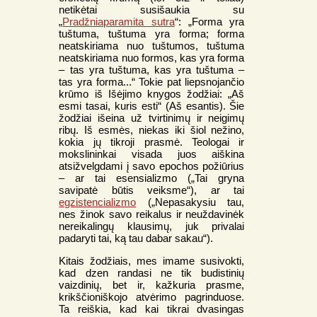
netikėtai susišaukia su
„
Pradžniaparamita sutra
“: „Forma yra
tuštuma, tuštuma yra forma; forma
neatskiriama nuo tuštumos, tuštuma
neatskiriama nuo formos, kas yra forma
– tas yra tuštuma, kas yra tuštuma –
tas yra forma...“ Tokie pat liepsnojančio
krūmo iš Išėjimo knygos žodžiai: „Aš
esmi tasai, kuris esti“ (Aš esantis). Šie
žodžiai išeina už tvirtinimų ir neigimų
ribų. Iš esmės, niekas iki šiol nežino,
kokia jų tikroji prasmė. Teologai ir
mokslininkai visada juos aiškina
atsižvelgdami į savo epochos požiūrius
– ar tai esensializmo („Tai gryna
savipatė būtis veiksme“), ar tai
egzistencializmo
(„Nepasakysiu tau,
nes žinok savo reikalus ir neuždavinėk
nereikalingų klausimų, juk privalai
padaryti tai, ką tau dabar sakau“).
Kitais žodžiais, mes imame susivokti,
kad dzen randasi ne tik budistinių
vaizdinių, bet ir, kažkuria prasme,
krikščioniškojo atvėrimo pagrinduose.
Ta reiškia, kad kai tikrai dvasingas