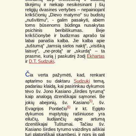
tikėjimų ir niekaip nesikėsinant į šių
religijų dvasines vertybes – nepainiojant
krikščionių „Dievo matymo“ su budistų
„nušvitimu“, - galim pasakyti, abiem
toms būsenoms būdinga nusakytas
psichinis beribiškumas. Beje
krikščionybė ir budizmas aprašo tai
labai panašia kalba. Jie kalba apie
„tuštumą“ „tamsią sielos naktį“, „visišką
laisvę“, „ne-protą“ ar „skurdą“ – ta
prasme, kurią į paskutinį žodį
Ekhartas
ir
D.T. Sudzuki
.
Č
ia verta pažymėti, kad, renkant
aptarimo su daktaru
Sudzuki
temą,
padariau klaidą, kai pasirinkau dykumos
tėvo šv. Jono Kasiano „širdies tyrumą“
kaip analogą dzeniškajai sąmonei. Be
5)
jokių abejonių, šv. Kasiano
, šv.
6)
Evagrijos Pontiečio
ir kt. Egipto
dykumos mąstytojų rašiniuose yra
eilučių, liudijančių apie artumą
dzeniškajai Tuštumai. Tačiau šv.
Kasiano širdies tyrumo vaizdinys aiškiai
turi platoniškąjį skambesį, ir nors jis gali