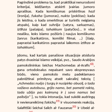
Pagrindinė problema ta, kad praktiškai nenurodomi
kriterijai, leidžiantys atskirti įvairias jumoro
apraiškas. Kada komiškumas priskirtinas
hazl
(ironija),
fukaha
(jumoras),
nukta
(pokštas); kada
jis leistina, o kada smerktinas ar turintis neigiamą
atspalvį, kaip kad
suhriija
(satyra, sarkazmas),
iztihza
(pašaipa),
tahakkum
(patyčios)… Ir visai
neaišku, koks islamo požiūris į naujus komiškumo
žanrus (karikatūros, komiški filmai, …) [šiaip,
paprastai karikatūros paprastai laikomos
iztihza
ar
tahakkum
].
Įdomu, kad kartais panašiose situacijoje atsiduria
patys dvasiniai islamo veikėjai, pvz., Saudo Arabijos
18)
pamokslininkas šeichas Machomedas al-Arafis
,
gana ortodoksalus nepaisant savo ekspresyvaus
būdo, vieno pamokslo metu padeklamavo
pabrėžtinai primityvų atseit sakralinį tekstą [
„
Achmedas nuėjo į turgų ir nusipirko obuolį, o tada
važiavo autobusu, grįžo namo, bet pametė raktą,
tada užėjo pas kaimyną ir į savo namus bei
pailsėjo
“ ], su tokia intonacija, kad sukėlė audringą
19)
ir nevienareikšmę
fakichų
ir visuomenės reakciją.
20)
Salafitiški šeichai Salich al- Fauzanas
ir Ubeid al-