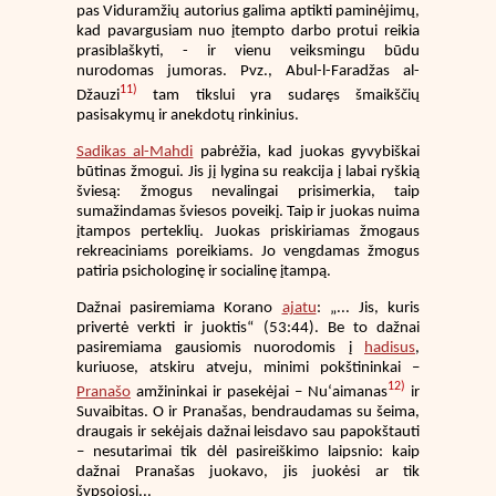
pas Viduramžių autorius galima aptikti paminėjimų,
kad pavargusiam nuo įtempto darbo protui reikia
prasiblaškyti, - ir vienu veiksmingu būdu
nurodomas jumoras. Pvz., Abul-l-Faradžas al-
11)
Džauzi
tam tikslui yra sudaręs šmaikščių
pasisakymų ir anekdotų rinkinius.
Sadikas al-Mahdi
pabrėžia, kad juokas gyvybiškai
būtinas žmogui. Jis jį lygina su reakcija į labai ryškią
šviesą: žmogus nevalingai prisimerkia, taip
sumažindamas šviesos poveikį. Taip ir juokas nuima
įtampos perteklių. Juokas priskiriamas žmogaus
rekreaciniams poreikiams. Jo vengdamas žmogus
patiria psichologinę ir socialinę įtampą.
Dažnai pasiremiama Korano
ajatu
: „... Jis, kuris
privertė verkti ir juoktis“ (53:44). Be to dažnai
pasiremiama gausiomis nuorodomis į
hadisus
,
kuriuose, atskiru atveju, minimi pokštininkai –
12)
Pranašo
amžininkai ir pasekėjai – Nu‘aimanas
ir
Suvaibitas. O ir Pranašas, bendraudamas su šeima,
draugais ir sekėjais dažnai leisdavo sau papokštauti
– nesutarimai tik dėl pasireiškimo laipsnio: kaip
dažnai Pranašas juokavo, jis juokėsi ar tik
šypsojosi...