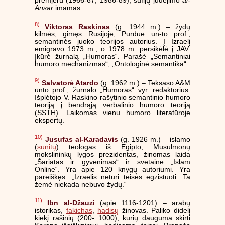
premjeru (1966-67; 1986-89); sufijų judėjimo
al-
Ansar
imamas.
8)
Viktoras Raskinas
(g. 1944 m.) – žydų
kilmės, gimęs Rusijoje, Purdue un-to prof.,
semantinės juoko teorijos autorius. Į Izraelį
emigravo 1973 m., o 1978 m. persikėlė į JAV.
Įkūrė žurnalą „Humoras“. Parašė „Semantiniai
humoro mechanizmas“, „Ontologinė semantika“.
9)
Salvatorė Atardo
(g. 1962 m.) – Teksaso A&M
unto prof., žurnalo „Humoras“ vyr. redaktorius.
Išplėtojo V. Raskino rašytinio semantinio humoro
teoriją į bendrąją verbalinio humoro teoriją
(SSTH). Laikomas vienu humoro literatūroje
ekspertų.
10)
Jusufas al-Karadavis
(g. 1926 m.) – islamo
(
sunitų
) teologas iš Egipto, Musulmonų
mokslininkų lygos prezidentas, žinomas laida
„Šariatas ir gyvenimas“ ir svetaine „Islam
Online“. Yra apie 120 knygų autoriumi. Yra
pareiškęs: „Izraelis neturi teisės egzistuoti. Ta
žemė niekada nebuvo žydų.“
11)
Ibn al-Džauzi
(apie 1116-1201) – arabų
istorikas,
fakichas
,
hadisų
žinovas. Paliko didelį
kiekį rašinių (200- 1000), kurių dauguma skirti