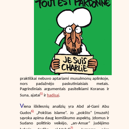
praktiškai nebuvo aptariami musulmonų aplinkoje,
nors padažnėjo paskutiniaisiais metais.
Pagrindiniais argumentais pasitelkiami Koranas ir
5)
Suna, ajatai
ir
hadisai
.
V
iena iškilesnių analizių yra Abd al-Gani Abu
6)
Gudos
„Pokštas islame“. Jo „pokšto“ (
muzah
)
sąvoka apima daug komiškumo aspektų. Įdomus ir
Sudano politinio veikėjo, „an-Ansar“ judėjimo
7)