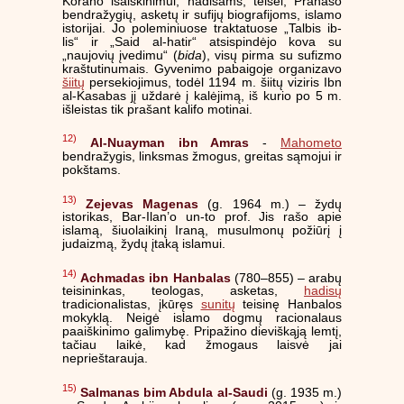
Korano išaiškinimui, hadisams, teisei, Pranašo
bendražygių, asketų ir sufijų biografijoms, islamo
istorijai. Jo poleminiuose traktatuose „Talbis ib-
lis“ ir „Said al-hatir“ atsispindėjo kova su
„naujovių įvedimu“ (
bida
), visų pirma su sufizmo
kraštutinumais. Gyvenimo pabaigoje organizavo
šiitų
persekiojimus, todėl 1194 m. šiitų viziris Ibn
al-Kasabas jį uždarė į kalėjimą, iš kurio po 5 m.
išleistas tik prašant kalifo motinai.
12)
Al-Nuayman ibn Amras
-
Mahometo
bendražygis, linksmas žmogus, greitas sąmojui ir
pokštams.
13)
Zejevas Magenas
(g. 1964 m.) – žydų
istorikas, Bar-Ilan’o un-to prof. Jis rašo apie
islamą, šiuolaikinį Iraną, musulmonų požiūrį į
judaizmą, žydų įtaką islamui.
14)
Achmadas ibn Hanbalas
(780–855) – arabų
teisininkas, teologas, asketas,
hadisų
tradicionalistas, įkūręs
sunitų
teisinę Hanbalos
mokyklą. Neigė islamo dogmų racionalaus
paaiškinimo galimybę. Pripažino dieviškąją lemtį,
tačiau laikė, kad žmogaus laisvė jai
neprieštarauja.
15)
Salmanas bim Abdula al-Saudi
(g. 1935 m.)