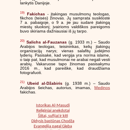
lankytis Danijoje.
19)
Fakichas
- įtakingas musulmonų teologas,
fikchos (teisės) žinovas. Jų samprata susiklostė
7 a. pabaigoje, o 9 a. jie jau sudarė įtakingą
miestų sluoksnį; įvairioms valdiškos pareigoms
buvo skiriama dažniausiai iš jų tarpo.
20)
Salichs al-Fauzanas
(g. 1933 m.) – Saudo
Arabijos teologas, teisininkas, kelių įtakingų
organizacijų narys; vienas salafitų judėjimo
lyderių. Pasisakė, kad vergija yra norma islame,
o taip pat, kad musulmonai ne arabai negali vesti
arabių. Vakaruose tapo žinomas pasisakymu
2016 m., kad pareiškė, kad draudžiama
fotografuoti.
21)
Ubeid al-Džabiris
(g. 1938 m.) – Saudo
Arabijos šeichas, autorius, imamas,
Medinos
fakichas.
Istorikas Al-Masudi
Religiniai anekdotai
Šiitai, sufijai ir kiti
Didysis bastūnas Chodža
Evangelija pagal Glebą