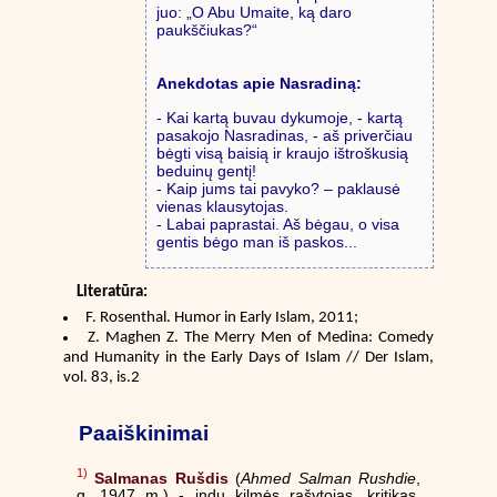
juo: „O Abu Umaite, ką daro
paukščiukas?“
Anekdotas apie Nasradiną:
- Kai kartą buvau dykumoje, - kartą
pasakojo Nasradinas, - aš priverčiau
bėgti visą baisią ir kraujo ištroškusią
beduinų gentį!
- Kaip jums tai pavyko? – paklausė
vienas klausytojas.
- Labai paprastai. Aš bėgau, o visa
gentis bėgo man iš paskos...
Literatūra:
F. Rosenthal. Humor in Early Islam, 2011;
Z. Maghen Z. The Merry Men of Medina: Comedy
and Humanity in the Early Days of Islam // Der Islam,
vol. 83, is.2
Paaiškinimai
1)
Salmanas Rušdis
(
Ahmed Salman Rushdie
,
g. 1947 m.) - indų kilmės rašytojas, kritikas,