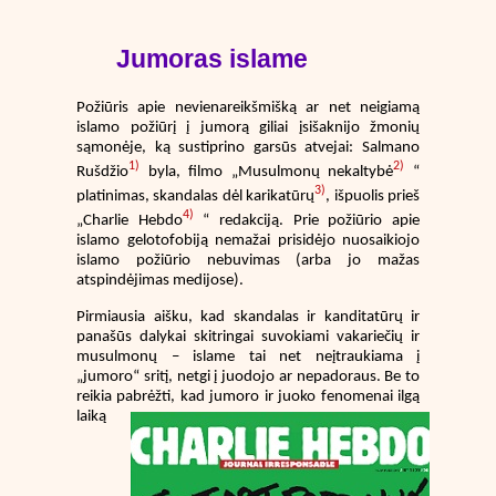
Jumoras islame
Požiūris apie nevienareikšmišką ar net neigiamą
islamo požiūrį į jumorą giliai įsišaknijo žmonių
sąmonėje, ką sustiprino garsūs atvejai: Salmano
1)
2)
Rušdžio
byla, filmo „Musulmonų nekaltybė
“
3)
platinimas, skandalas dėl karikatūrų
, išpuolis prieš
4)
„Charlie Hebdo
“ redakciją. Prie požiūrio apie
islamo gelotofobiją nemažai prisidėjo nuosaikiojo
islamo požiūrio nebuvimas (arba jo mažas
atspindėjimas medijose).
Pirmiausia aišku, kad skandalas ir kanditatūrų ir
panašūs dalykai skitringai suvokiami vakariečių ir
musulmonų – islame tai net neįtraukiama į
„jumoro“ sritį, netgi į juodojo ar nepadoraus. Be to
reikia pabrėžti, kad jumoro ir juoko
fenomenai ilgą
laiką