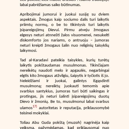
labai pabrėžiamas saiko būtinumas.
Apribojimai jumorui ir juokui susiję su dviem
aspektais. Žmogus kaip sociumo dalis turi laikytis
priimtų normų, o be to tikintysis turi laikytis
įsipareigojimų Dievui. Pirmu atveju žmogaus
elgesys neturi atnnešti žalos visuomenei, nesukelti
diskomforto jos nariams, o antruoju – jumoras
neturi kreipti žmogaus šalin nuo religinių taisyklių
laikymosi.
Tad al-Karadavi pateikia taisykles, kurių turėtų
laikytis pokštaudamas musulmonas. Tikinčiajam
nereikėtų naudoti melo ir apgaulės, negarbingai
elgtis kito žmogaus atžvilgiu, šaipytis ir tyčiotis iš jo.
Neleidžiami ir juokai, galintys išgąsdinti
musulmoną; nereiktų juokauti temomis apie
svarbius santykius, jumoras turi būti saikingas ir
protingas, jis neturi šalinti įsipareigojimų duotų
Dievo ir žmonių. Be to, musulmonui labai svarbus
17)
ulamos
autoritetas ir reputacija, priklausomybė
teisinei mokyklai.
Toliau Abu Guda pokštą (
muzah
) nagrinėja kaip
veiksmą, pažymėdamas, kad priklausomai nuo