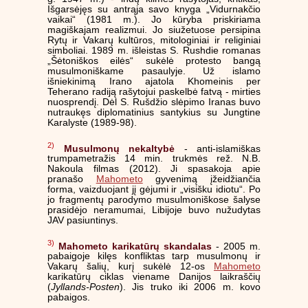
Išgarsėjęs su antrąja savo knyga „Vidurnakčio
vaikai“ (1981 m.). Jo kūryba priskiriama
magiškajam realizmui. Jo siužetuose persipina
Rytų ir Vakarų kultūros, mitologiniai ir religiniai
simboliai. 1989 m. išleistas S. Rushdie romanas
„Šėtoniškos eilės“ sukėlė protesto bangą
musulmoniškame pasaulyje. Už islamo
išniekinimą Irano ajatola Khomeinis per
Teherano radiją rašytojui paskelbė fatvą - mirties
nuosprendį. Dėl S. Rušdžio slėpimo Iranas buvo
nutraukęs diplomatinius santykius su Jungtine
Karalyste (1989-98).
2)
Musulmonų nekaltybė
- anti-islamiškas
trumpametražis 14 min. trukmės rež. N.B.
Nakoula filmas (2012). Ji spasakoja apie
pranašo
Mahometo
gyvenimą įžeidžiančia
forma, vaizduojant jį gėjumi ir „visišku idiotu“. Po
jo fragmentų parodymo musulmoniškose šalyse
prasidėjo neramumai, Libijoje buvo nužudytas
JAV pasiuntinys.
3)
Mahometo karikatūrų skandalas
- 2005 m.
pabaigoje kilęs konfliktas tarp musulmonų ir
Vakarų šalių, kurį sukėlė 12-os
Mahometo
karikatūrų ciklas viename Danijos laikraščių
(
Jyllands-Posten
). Jis truko iki 2006 m. kovo
pabaigos.