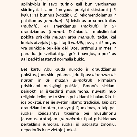
aplinkybių ir savo turinio gali būti vertinamas
skirtingai. Islame žmogaus poelgiai skirstomi į 5
lygius: 1) būtinus (
vadžib
), 2) rekomendojamus ir
palaikomus (
mandub
), 3) leistinus arba neutralius
(
mubah
), 4) smerkiamus (
makruh
) ir 5)
draudžiamus (
haram
). Dažniausiai mokslininkai
pokštą priskiria
mubah
arba
mandub
, tačiau kai
kuriais atvejais jis gali tapti
vadžib
, pvz., kai žmogus
yra sunkioje būklėje dėl ligos, artimųjų mirties ir
pan., kai jo sveikatai gali grėsti pavojus, o pokštas
gali padėti atstatyti normalią būklę.
Bet kartu Abu Guda nurodo ir draudžiamus
pokštus, juos skirstydamas į du tipus:
al-muzah al-
haram
ir
al- muzah al-makruh
. Pirmajam
priskiriami melagingi pokštai, išmonės siekiant
pajuokti ar išgąsdinti musulmoną, nuvesti nuo
religinio kelio; be to šiems priskiriami ir balandžio 1-
ios pokštai, nes jie svetimi islamo tradicijai. Taip pat
draudžiami moterų (ar vyrų) išjuokimas, o taip pat
juokai, įžeidžiantys tikėjimą bei musulmonų
jausmus. Antrajam (
al-makruh
) tipui priskiriamas
perteklinis jumoras, juokai iš paprastų žmonių,
nepadorūs ir ne vietoje juokai.