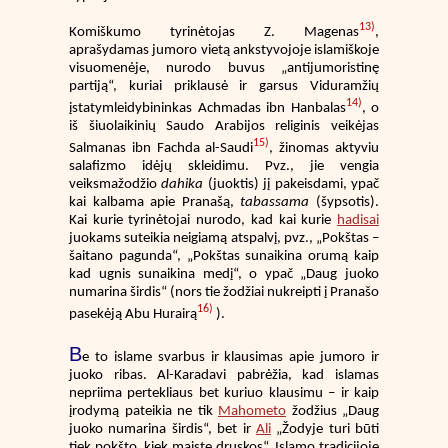
13)
Komiškumo tyrinėtojas Z. Magenas
,
aprašydamas jumoro vietą ankstyvojoje islamiškoje
visuomenėje, nurodo buvus „antijumoristinę
partiją“, kuriai priklausė ir garsus Viduramžių
14)
įstatymleidybininkas Achmadas ibn Hanbalas
, o
iš šiuolaikinių Saudo Arabijos religinis veikėjas
15)
Salmanas ibn Fachda al-Saudi
, žinomas aktyviu
salafizmo idėjų skleidimu. Pvz., jie vengia
veiksmažodžio
dahika
(juoktis) jį pakeisdami, ypač
kai kalbama apie Pranašą,
tabassama
(šypsotis).
Kai kurie tyrinėtojai nurodo, kad kai kurie
hadisai
juokams suteikia neigiamą atspalvį, pvz., „Pokštas –
šaitano pagunda“, „Pokštas sunaikina orumą kaip
kad ugnis sunaikina medį“, o ypač „Daug juoko
numarina širdis“ (nors tie žodžiai nukreipti į Pranašo
16)
pasekėją Abu Hurairą
).
B
e to islame svarbus ir klausimas apie jumoro ir
juoko ribas. Al-Karadavi pabrėžia, kad islamas
nepriima pertekliaus bet kuriuo klausimu – ir kaip
įrodymą pateikia ne tik
Mahometo
žodžius „Daug
juoko numarina širdis“, bet ir
Ali
„Žodyje turi būti
tiek pokšto, kiek maiste druskos“. Islamo tradicijoje