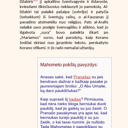
21)
Džabiris
jį apkaltino šventvagyste ir išdavyste,
kviesdami tikinčiuosius neklausyti jo pamokslų. Al-
Džabiri tai palaikė pašaipa (
suhriija
) ir patyčia
(
tahakkum
) iš šventųjų raštų, o al-Fauzanas jį
pavadino atsimetėliu nuo religijos. Pats al-Arafis
nelaikė savo poelgio švenvagišku ir aiškino, kad jo
išgalvota „sura“ buvo pateikta iškart po
„Mariamos“ suros, kad parodytų, kaip Korano
žodžiai skiriasi nuo įprastinio teksto, perskaityto
Korano stiliumi. Ir jis rado nemažai užtarėjų.
Mahometo pokštų pavyzdys:
Anasas sakė, kad
Pranašas
su jais
bendravo dažnai ir kažkaip pasakė jo
jaunesniajam broliui: „O Abu Umaite,
ką daro paukščiukas?“
Kaip suprasti šį
hadisą
? Pirmiausia,
kad nėra nieko bloga berniukai duoti
paukštį, kad jis galėtų su juo žaisti. O
Pranašo pasakymas yra apie tai, kad
berniukas turėjo paukštį ir su juo
žaidė, o kai tasai numirė, jis nuliūdo.
Tada Mahometas ir papokštavo su