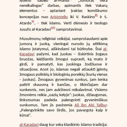
lyderio Sadiko al-Mahdi
„Jumoras nėra
nereikalingas“ darbas, apimantis tiek Vakarų
elementus – aptariant įvairias komiškumo
8)
koncepcijas nuo
Aristotelio
iki V. Raskino
ir S.
9)
Atardo
, - tiek islamo. Verti dėmesio ir teologo
10)
Jusufo al-Karadavi
samprotavimai.
Musulmonų religiniai veikėjai, samprotaudami apie
jumorą ir juoką, vieningai nurodo jų atitikimą
islamo įstatymui, aiškindami tai būtinybe. Štai
al-
Karadavi
pažymi, kad juokas – išskirtinis žogaus
bruožas, leidžiantis žmogui suprasti, ką mato ir
girdi, ir pamatyti, kas juokinga žodžiuose ir
situacijose. Anot jo, islamas negali atšaukti įgimtų
žmogaus polinkių ir biologinių poreikių (kurių vienas
- juokas). Žmogaus gyvenimas sunkus, jam tenka
patirti skausmą ir kančias, o tikinčiajam dar
sunkesnis, nes jam aukštesni reikalavimai. Visiems
žmonėms reikia „oazių kelyje“: juokas, džiaugsmas,
linksmumas padeda palengvinti gyvenimiškus
sunkumus. Tam jis pasiremia
Ali ibn Abi Talibu
:
„Palengvinkite savo širdis, jos pavargsta kaip ir
kūnai“.
al-Karadavi
daug kur seka klasikinio islamo tradicija: