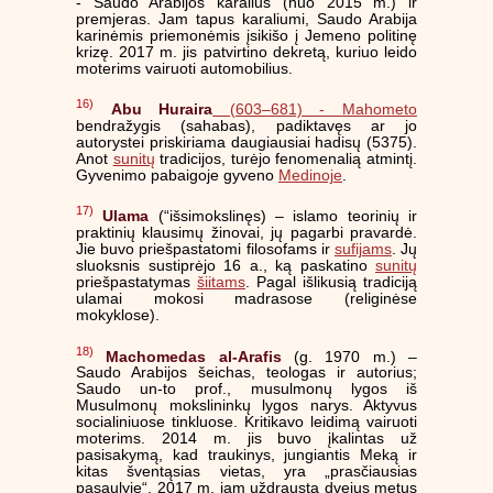
- Saudo Arabijos karalius (nuo 2015 m.) ir
premjeras. Jam tapus karaliumi, Saudo Arabija
karinėmis priemonėmis įsikišo į Jemeno politinę
krizę. 2017 m. jis patvirtino dekretą, kuriuo leido
moterims vairuoti automobilius.
16)
Abu Huraira
(603–681) -
Mahometo
bendražygis (sahabas), padiktavęs ar jo
autorystei priskiriama daugiausiai hadisų (5375).
Anot
sunitų
tradicijos, turėjo fenomenalią atmintį.
Gyvenimo pabaigoje gyveno
Medinoje
.
17)
Ulama
(“išsimokslinęs) – islamo teorinių ir
praktinių klausimų žinovai, jų pagarbi pravardė.
Jie buvo priešpastatomi filosofams ir
sufijams
. Jų
sluoksnis sustiprėjo 16 a., ką paskatino
sunitų
priešpastatymas
šiitams
. Pagal išlikusią tradiciją
ulamai mokosi madrasose (religinėse
mokyklose).
18)
Machomedas al-Arafis
(g. 1970 m.) –
Saudo Arabijos šeichas, teologas ir autorius;
Saudo un-to prof., musulmonų lygos iš
Musulmonų mokslininkų lygos narys. Aktyvus
socialiniuose tinkluose. Kritikavo leidimą vairuoti
moterims. 2014 m. jis buvo įkalintas už
pasisakymą, kad traukinys, jungiantis Meką ir
kitas šventąsias vietas, yra „prasčiausias
pasaulyje“. 2017 m. jam uždrausta dvejus metus