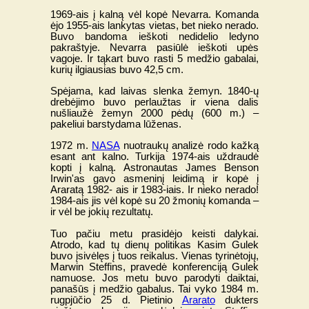
1969-ais į kalną vėl kopė Nevarra. Komanda
ėjo 1955-ais lankytas vietas, bet nieko nerado.
Buvo bandoma ieškoti nedidelio ledyno
pakraštyje. Nevarra pasiūlė ieškoti upės
vagoje. Ir tąkart buvo rasti 5 medžio gabalai,
kurių ilgiausias buvo 42,5 cm.
Spėjama, kad laivas slenka žemyn. 1840-ų
drebėjimo buvo perlaužtas ir viena dalis
nušliaužė žemyn 2000 pėdų (600 m.) –
pakeliui barstydama lūženas.
1972 m.
NASA
nuotraukų analizė rodo kažką
esant ant kalno. Turkija 1974-ais uždraudė
kopti į kalną. Astronautas James Benson
Irwin'as gavo asmeninį leidimą ir kopė į
Araratą 1982- ais ir 1983-iais. Ir nieko nerado!
1984-ais jis vėl kopė su 20 žmonių komanda –
ir vėl be jokių rezultatų.
Tuo pačiu metu prasidėjo keisti dalykai.
Atrodo, kad tų dienų politikas Kasim Gulek
buvo įsivėlęs į tuos reikalus. Vienas tyrinėtojų,
Marwin Steffins, pravedė konferenciją Gulek
namuose. Jos metu buvo parodyti daiktai,
panašūs į medžio gabalus. Tai vyko 1984 m.
rugpjūčio 25 d. Pietinio
Ararato
dukters