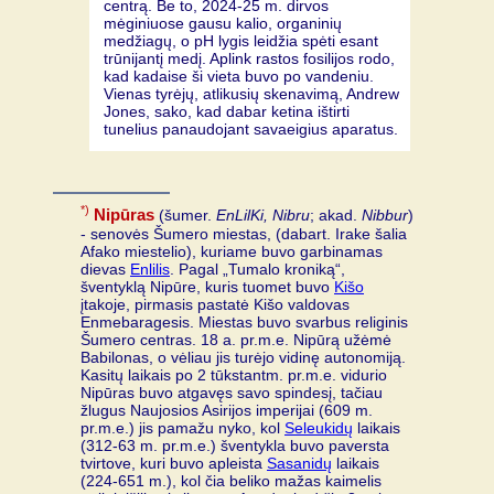
centrą. Be to, 2024-25 m. dirvos
mėginiuose gausu kalio, organinių
medžiagų, o pH lygis leidžia spėti esant
trūnijantį medį. Aplink rastos fosilijos rodo,
kad kadaise ši vieta buvo po vandeniu.
Vienas tyrėjų, atlikusių skenavimą, Andrew
Jones, sako, kad dabar ketina ištirti
tunelius panaudojant savaeigius aparatus.
*)
Nipūras
(šumer.
EnLilKi, Nibru
; akad.
Nibbur
)
- senovės Šumero miestas, (dabart. Irake šalia
Afako miestelio), kuriame buvo garbinamas
dievas
Enlilis
. Pagal „Tumalo kroniką“,
šventyklą Nipūre, kuris tuomet buvo
Kišo
įtakoje, pirmasis pastatė Kišo valdovas
Enmebaragesis. Miestas buvo svarbus religinis
Šumero centras. 18 a. pr.m.e. Nipūrą užėmė
Babilonas, o vėliau jis turėjo vidinę autonomiją.
Kasitų laikais po 2 tūkstantm. pr.m.e. vidurio
Nipūras buvo atgavęs savo spindesį, tačiau
žlugus Naujosios Asirijos imperijai (609 m.
pr.m.e.) jis pamažu nyko, kol
Seleukidų
laikais
(312-63 m. pr.m.e.) šventykla buvo paversta
tvirtove, kuri buvo apleista
Sasanidų
laikais
(224-651 m.), kol čia beliko mažas kaimelis