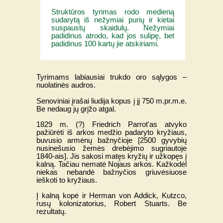
Struktūros tyrimas rodo medieną
sudarytą iš nežymiai purių ir kietai
suspaustų skaidulų. Nežymiai
padidinus atrodo, kad jos sulipę, bet
padidinus 100 kartų jie atskiriami.
Tyrimams labiausiai trukdo oro sąlygos –
nuolatinės audros.
Senoviniai įrašai liudija kopus į jį 750 m.pr.m.e.
Be nedaug jų grįžo atgal.
1829 m. (?) Friedrich Parrot'as atvyko
pažiūrėti iš arkos medžio padaryto kryžiaus,
buvusio armėnų bažnyčioje [2500 gyvybių
nusinešusio žemės drebėjimo sugriautoje
1840-ais]. Jis sakosi matęs kryžių ir užkopęs į
kalną. Tačiau nematė Nojaus arkos. Kažkodėl
niekas nebandė bažnyčios griuvėsiuose
ieškoti to kryžiaus.
Į kalną kopė ir Herman von Addick, Kutzco,
rusų kolonizatorius, Robert Stuarts. Be
rezultatų.