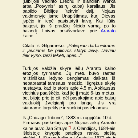
(Biblijoje vadinto Erechu ir šiandien Warka
arba „Potvynis“ asirų kalba) karaliaus. Jis
papildo Biblijos 'tekvin' dalį. Nojaus
vaidmenyje jame Unapištimas, kurį Dievas
įspėjo ir liepė pasistatyti laivą. Kai liūtis
baigėsi, jis iš pradžių išleido varną, po to
balandį. Laivas prisišvartavo prie
Ararato
kalno.
Citata iš Gilgamešo: „
Paliepiau darbininkams
ir jaučiams be paliovos statyti laivą. Daviau
tiek vyno, tarsi tekėtų upės...
"
Turkijos valdžia skyrė lėšų Ararato kalno
erozijos tyrimams. Jų metu buvo rastas
milžiniškas ledyno dengiamas daiktas iš
nepaprastai tamsaus medžio. Išgręžus skylę
nustatyta, kad jo storis apie 4,5 m. Apklausus
vietinius paaiškėjo, kad jie jį matė 6-ius metus,
bet bijojo prie jo eiti dėl pasakojimo apie baisų
vaiduoklį žvelgiantį pro langą. Jis yra
siaurame tarpeklyje ir sunkiai pasiekiamas.
Iš „Chicago Tribune“, 1883 m. rugpjūčio 10 d.
Pirmasis paskelbęs apie Nojaus arką Ararato
**)
kalne buvo Jan Struys
iš Olandijos, 1684-ais
išleistoje knygoje pateikęs ranka pieštą