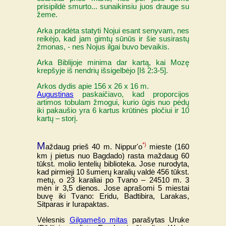
prisipildė smurto... sunaikinsiu juos drauge su
žeme.
Arka pradėta statyti Nojui esant senyvam, nes
reikėjo, kad jam gimtų sūnūs ir šie susirastų
žmonas, - nes Nojus ilgai buvo bevaikis.
Arka Biblijoje minima dar kartą, kai Mozę
krepšyje iš nendrių išsigelbėjo [Iš 2:3-5].
Arkos dydis apie 156 x 26 x 16 m.
Augustinas
paskaičiavo, kad proporcijos
artimos tobulam žmogui, kurio ūgis nuo pėdų
iki pakaušio yra 6 kartus krūtinės pločiui ir 10
kartų – storį.
M
*)
aždaug prieš 40 m. Nippur'o
mieste (160
km į pietus nuo Bagdado) rasta maždaug 60
tūkst. molio lentelių biblioteka. Jose nurodyta,
kad pirmieji 10 šumerų karalių valdė 456 tūkst.
metų, o 23 karaliai po Tvano – 24510 m. 3
mėn ir 3,5 dienos. Jose aprašomi 5 miestai
buvę iki Tvano: Eridu, Badtibira, Larakas,
Sitparas ir Iurapaktas.
Vėlesnis
Gilgamešo mitas
parašytas Uruke