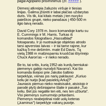
pagal Agopiano prisiminimus (žr.
>>>>>
).
Dėmesį atkreipia žaliuzės viršuje ir tiesias
linijas. Galima įžiūrėti ir labai plačias uždarytas
duris. Vis tik, kai kitais metais į ten nuvyko
paieškos grupė, nieko panašaus į 450-500 m
ilgio laivą nerado.
David Cory 1978 m. buvo komandoje kartu su
E. Cummings ir M. Harris. Turkas iš
komandos fotografavo „Hassalblad“
fotoaparatu. Ir jo nuotraukoje objektas atrodo
tarsi apverstas laivas – ir tai tame rajone, kur
kažką 5-me dešimtm. matė Ed Davis. Tą
vietą 1988 m malūnsparniu kruoščiai ištyrinėjo
Chuck Aaron'as – ir nieko nerado.
Be to, tai sritis, kurią 1952-ais kurdų berniukai-
piemenys galėjo nurodyti Navarra'i. Kai šio
komanda ilsėjosi prie Jakobo šaltinio
tarpeklyje, vienas jos narių paklausė: „Kuriuo
keliu jie nuėjo [kad pasiektų Arka]?“
Jaunasis piemuo nieko neatsisakė, atsistojo ir
parodė plyšį dešiniajame šlaite ir pasakė „Tuo
keliu. Bet jūs negalite ten eiti, nes ten užburta“.
Visi piemenys sumurmėjo pritardami.
Piemenys neabejotinai rodė uolų keteras
(„kaminus“) tarpeklyje vakarų pusėje.