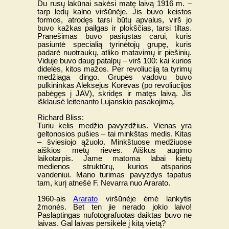
Du rusų lakūnai sakėsi matę laivą 1916 m. –
tarp ledų kalno viršūnėje. Jis buvo keistos
formos, atrodęs tarsi būtų apvalus, virš jo
buvo kažkas pailgas ir plokščias, tarsi tiltas.
Pranešimas buvo pasiųstas carui, kuris
pasiuntė specialią tyrinėtojų grupę, kuris
padarė nuotraukų, atliko matavimų ir piešinių.
Viduje buvo daug patalpų – virš 100: kai kurios
didelės, kitos mažos. Per revoliuciją ta tyrimų
medžiaga dingo. Grupės vadovu buvo
pulkininkas Aleksejus Korevas (po revoliucijos
pabėgęs į JAV), skridęs ir matęs laivą. Jis
išklausė leitenanto Lujanskio pasakojimą.
Richard Bliss:
Turiu kelis medžio pavyzdžius. Vienas yra
geltonosios pušies – tai minkštas medis. Kitas
– šviesiojo ąžuolo. Minkštuose medžiuose
aiškios metų rievės. Aiškus augimo
laikotarpis. Jame matoma labai kietų
medienos struktūrų, kurios atsparios
vandeniui. Mano turimas pavyzdys tapatus
tam, kurį atnešė F. Nevarra nuo Ararato.
1960-ais
Ararato
viršūnėje ėmė lankytis
žmonės. Bet ten jie nerado jokio laivo!
Paslaptingas nufotografuotas daiktas buvo ne
laivas. Gal laivas persikėlė į kitą vietą?