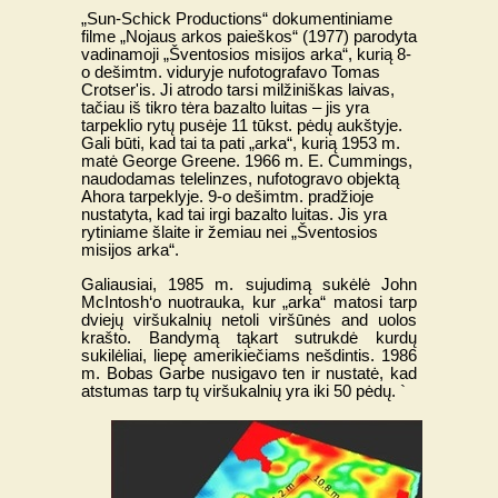
„Sun-Schick Productions“ dokumentiniame
filme „Nojaus arkos paieškos“ (1977) parodyta
vadinamoji „Šventosios misijos arka“, kurią 8-
o dešimtm. viduryje nufotografavo Tomas
Crotser'is. Ji atrodo tarsi milžiniškas laivas,
tačiau iš tikro tėra bazalto luitas – jis yra
tarpeklio rytų pusėje 11 tūkst. pėdų aukštyje.
Gali būti, kad tai ta pati „arka“, kurią 1953 m.
matė George Greene. 1966 m. E. Cummings,
naudodamas telelinzes, nufotogravo objektą
Ahora tarpeklyje. 9-o dešimtm. pradžioje
nustatyta, kad tai irgi bazalto luitas. Jis yra
rytiniame šlaite ir žemiau nei „Šventosios
misijos arka“.
Galiausiai, 1985 m. sujudimą sukėlė John
McIntosh‘o nuotrauka, kur „arka“ matosi tarp
dviejų viršukalnių netoli viršūnės and uolos
krašto. Bandymą tąkart sutrukdė kurdų
sukilėliai, liepę amerikiečiams nešdintis. 1986
m. Bobas Garbe nusigavo ten ir nustatė, kad
atstumas tarp tų viršukalnių yra iki 50 pėdų.
`