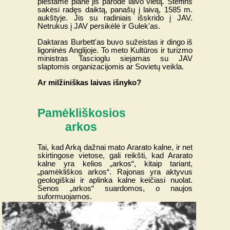
pieštame plane jis parodė laivo vietą. Steffins
sakėsi radęs daiktą, panašų į laivą, 1585 m.
aukštyje. Jis su radiniais išskrido į JAV.
Netrukus į JAV persikėlė ir Gulek'as.
Daktaras Burbett'as buvo sužeistas ir dingo iš
ligoninės Anglijoje. To meto Kultūros ir turizmo
ministras Tascioglu siejamas su JAV
slaptomis organizacijomis ar Sovietų veikla.
Ar milžiniškas laivas išnyko?
Pamėkliškosios
arkos
Tai, kad Arką dažnai mato Ararato kalne, ir net
skirtingose vietose, gali reikšti, kad Ararato
kalne yra kelios „arkos“, kitaip tariant,
„pamėkliškos arkos“. Rajonas yra aktyvus
geologiškai ir aplinka kalne keičiasi nuolat.
Senos „arkos“ suardomos, o naujos
suformuojamos.