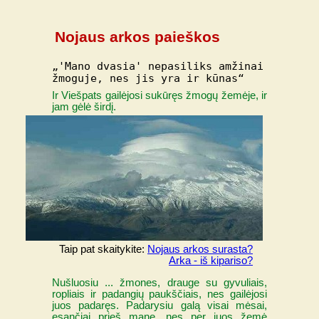
Nojaus arkos paieškos
„'Mano dvasia' nepasiliks amžinai
žmoguje, nes jis yra ir kūnas“
Ir Viešpats gailėjosi sukūręs žmogų žemėje, ir
jam gėlė širdį.
Taip pat skaitykite:
Nojaus arkos surasta?
Arka - iš kipariso?
Nušluosiu ... žmones, drauge su gyvuliais,
ropliais ir padangių paukščiais, nes gailėjosi
juos padaręs. Padarysiu galą visai mėsai,
esančiai prieš mane, nes per juos žemė