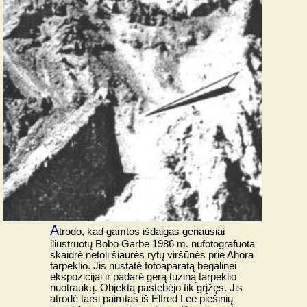
A
trodo, kad gamtos išdaigas geriausiai
iliustruotų Bobo Garbe 1986 m. nufotografuota
skaidrė netoli šiaurės rytų viršūnės prie Ahora
tarpeklio. Jis nustatė fotoaparatą begalinei
ekspozicijai ir padarė gerą tuziną tarpeklio
nuotraukų. Objektą pastebėjo tik grįžęs. Jis
atrodė tarsi paimtas iš Elfred Lee piešinių