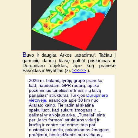
B
uvo ir daugiau Arkos „atradimų“. Tačiau į
gamtinių darinių klasę galbūt priskirtinas ir
Durupinaro objektas, apie kurį pranešė
Fasoldas ir Wyatt‘as (žr.
>>>>>
).
2026 m. balandį tyrėjų grupė pranešė,
kad, naudodami GPR radarą, aptiko
požeminius tunelius, ertmes ir „į laivą
panašias“ struktūras Turkijos
Durupinaro
vietovėje
, esančioje apie 30 km nuo
Ararato kalno. Tie radiniai skatina
spekuliuoti, kad sukurti žmogaus ir …
galimai yr aNojaus arka. „Tuneliai“ eina
per „laivo formos“ struktūros vidurį ir
kraštą ir centre turi ertmę; taip pat
nustatytas tunelis, pakankamas žmogaus
praėjimui, besileidžiantis nuo viršaus į