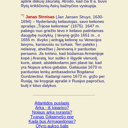
aplink išlikusį zikuratą. Atrodo, kad čia 8 a. buvo
Rytų krikščionių Asirų bažnyčios vyskupija.
**)
Janas Streisas
(
Jan Jansen Struys
, 1630-
1694) – Nyderlandų keliautojas, savo keliones
aprašęs „Trijose kelionėse“ (1675). 1647 m.
pabėgo nuo griežto tėvo ir keliavo patirdamas
daugybę nuotykių. Į tėvynę grįžo 1651 m., o
1655 m. išvyko į antrąją kelionę su Venecijos
laivynu, kariavusiu su turkais. Ten pateko į
nelaisvę, atvežtas į Jerevaną ir parduotas
persams. Jis tvirtino, kad būdamas Armėnijoje
kopė į Araratą, kur sutiko ir išgydė vienuolį,
kuris, atseit, atsidėkodams jam įdavė tai, kad
yra Nojaus arkos gabalas. Galiausiai 1670 m.
parduotas lenkų ambasadoriui Bogdanui
Gurdzieckiui. Kadangi namo 1673 m. grįžo per
Rusiją, tai knygoje aprašė ir Rusijos papročius,
buitį ir kitus dalykus.
Atlantidos puslapis
Arka - iš kipariso?
Nojaus arka surasta?
Tvanas Gilgamešo epe
Kada bus Armagedonas?
Ofyro aukso šalis