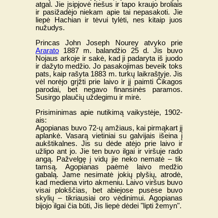
atgal. Jie įsipjovė riešus ir tapo kraujo broliais
ir pasižadėjo niekam apie tai nepasakoti. Jie
liepė Hachian ir tėvui tylėti, nes kitaip juos
nužudys.
Princas John Joseph Nourey atvyko prie
Ararato
1887 m. balandžio 25 d. Jis buvo
Nojaus arkoje ir sakė, kad ji padaryta iš juodo
ir dažyto medžio. Jo pasakojimas beveik toks
pats, kaip rašyta 1883 m. turkų laikraštyje. Jis
vėl norėjo grįžti prie laivo ir jį paimti Čikagos
parodai, bet negavo finansinės paramos.
Susirgo plaučių uždegimu ir mirė.
Prisiminimas apie nutikimą vaikystėje, 1902-
ais:
Agopianas buvo 72-ų amžiaus, kai pirmąkart jį
aplankė. Vasarą vietiniai su galvijais išeina į
aukštikalnes. Jis su dėde atėjo prie laivo ir
užlipo ant jo. Jie ten buvo ilgai ir viršuje rado
angą. Pažvelgę į vidų jie neko nematė – tik
tamsą. Agopianas paėmė laivo medžio
gabalą. Jame nesimatė jokių plyšių, atrodė,
kad mediena virto akmeniu. Laivo viršus buvo
visai plokščias, bet abiejose pusėse buvo
skylių – tikriausiai oro vėdinimui. Agopianas
bijojo ilgai čia būti, Jis liepė dėdei "lipti žemyn".