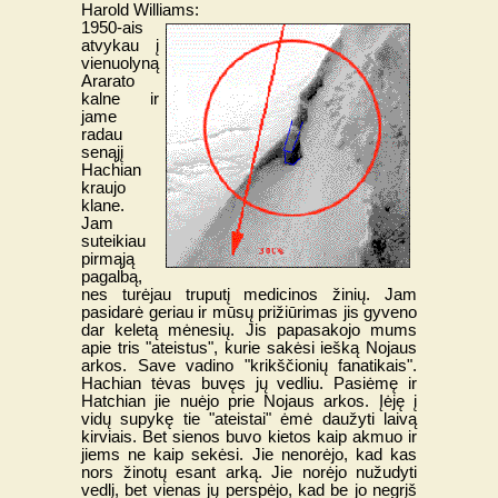
Harold Williams:
1950-ais
atvykau į
vienuolyną
Ararato
kalne ir
jame
radau
senąjį
Hachian
kraujo
klane.
Jam
suteikiau
pirmąją
pagalbą,
nes turėjau truputį medicinos žinių. Jam
pasidarė geriau ir mūsų prižiūrimas jis gyveno
dar keletą mėnesių. Jis papasakojo mums
apie tris "ateistus", kurie sakėsi iešką Nojaus
arkos. Save vadino "krikščionių fanatikais".
Hachian tėvas buvęs jų vedliu. Pasiėmę ir
Hatchian jie nuėjo prie Nojaus arkos. Įėję į
vidų supykę tie "ateistai" ėmė daužyti laivą
kirviais. Bet sienos buvo kietos kaip akmuo ir
jiems ne kaip sekėsi. Jie nenorėjo, kad kas
nors žinotų esant arką. Jie norėjo nužudyti
vedlį, bet vienas jų perspėjo, kad be jo negrįš