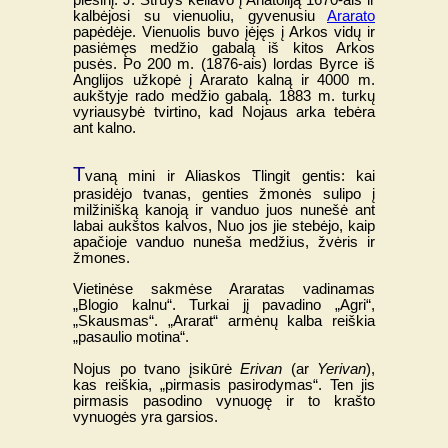
piešinį. J. Struys keliavo į Anatoliją 1670-ais ir
kalbėjosi su vienuoliu, gyvenusiu
Ararato
papėdėje. Vienuolis buvo įėjęs į Arkos vidų ir
pasiėmęs medžio gabalą iš kitos Arkos
pusės. Po 200 m. (1876-ais) lordas Byrce iš
Anglijos užkopė į Ararato kalną ir 4000 m.
aukštyje rado medžio gabalą. 1883 m. turkų
vyriausybė tvirtino, kad Nojaus arka tebėra
ant kalno.
T
vaną mini ir Aliaskos Tlingit gentis: kai
prasidėjo tvanas, genties žmonės sulipo į
milžinišką kanoją ir vanduo juos nunešė ant
labai aukštos kalvos, Nuo jos jie stebėjo, kaip
apačioje vanduo nuneša medžius, žvėris ir
žmones.
Vietinėse sakmėse Araratas vadinamas
„Blogio kalnu“. Turkai jį pavadino „Agri“,
„Skausmas“. „Ararat“ armėnų kalba reiškia
„pasaulio motina“.
Nojus po tvano įsikūrė
Erivan
(ar
Yerivan
),
kas reiškia, „pirmasis pasirodymas“. Ten jis
pirmasis pasodino vynuogę ir to krašto
vynuogės yra garsios.