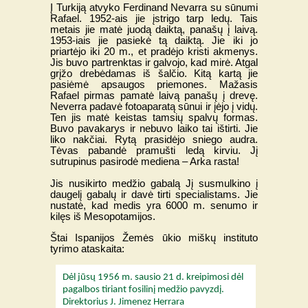
Į Turkiją atvyko Ferdinand Nevarra su sūnumi
Rafael. 1952-ais jie įstrigo tarp ledų. Tais
metais jie matė juodą daiktą, panašų į laivą.
1953-iais jie pasiekė tą daiktą. Jie iki jo
priartėjo iki 20 m., et pradėjo kristi akmenys.
Jis buvo partrenktas ir galvojo, kad mirė. Atgal
grįžo drebėdamas iš šalčio. Kitą kartą jie
pasiėmė apsaugos priemones. Mažasis
Rafael pirmas pamatė laivą panašų į drevę.
Neverra padavė fotoaparatą sūnui ir įėjo į vidų.
Ten jis matė keistas tamsių spalvų formas.
Buvo pavakarys ir nebuvo laiko tai ištirti. Jie
liko nakčiai. Rytą prasidėjo sniego audra.
Tėvas pabandė pramušti ledą kirviu. Jį
sutrupinus pasirodė mediena – Arka rasta!
Jis nusikirto medžio gabalą Jį susmulkino į
daugelį gabalų ir davė tirti specialistams. Jie
nustatė, kad medis yra 6000 m. senumo ir
kilęs iš Mesopotamijos.
Štai Ispanijos Žemės ūkio miškų instituto
tyrimo ataskaita:
Dėl jūsų 1956 m. sausio 21 d. kreipimosi dėl
pagalbos tiriant fosilinį medžio pavyzdį.
Direktorius J. Jimenez Herrara