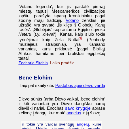
‚Votano legenda‘, kur jis pastatė pirmąjį
miestą, tapusį Mesoamerikos civilizacijos
lopšiu, parašyta ispanų kronikininkų pagal
žodinę majų tradiciją.
Votano
ženklas, jie
užrašė, yra gyvatė; ‚jis kilęs iš Globėjų, Kanų
rasės‘. ‚Globėjais‘ suprantama Egipto sąvoka
Neteru
(t.y. ‚dievai‘). Kanas, kaip siūlo tokie
3)
tyrinėjimai kaip Zelia Nuttal
(Peabody
muziejaus straipsniai), yra Kanaano
variantas, kuris priklausė (pagal Bibliją)
Afrikos hamitams bei broliškai egiptiečių
tautai.
Zecharia Sitchin
. Laiko pradžia
Bene Elohim
Taip pat skaitykite:
Pastabos apie dievo vardą
Dievo sūnūs (arba Dievo vaikai, ‚bene elohim‘
ir kiti variantai) yra Dievo dangiškų namų
dieviški nariai. Enochas
savo knygoje
aprašė
kelionę į dangų, kur matė
angelus
ir jų šlovę.
ir tokie yra vardai šventųjų
angelų
, kurie
stebi. Urielis, vienas šventųjų angelų,