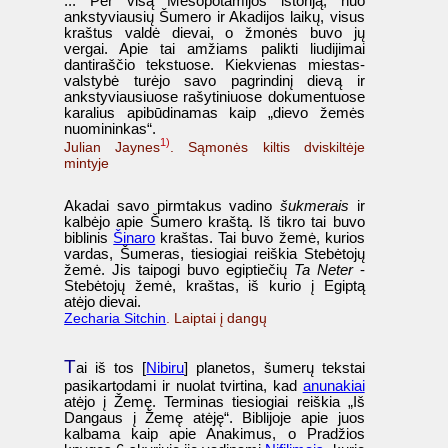
... Per visą Mesopotamijos istoriją, nuo
ankstyviausių Šumero ir Akadijos laikų, visus
kraštus valdė dievai, o žmonės buvo jų
vergai. Apie tai amžiams palikti liudijimai
dantiraščio tekstuose. Kiekvienas miestas-
valstybė turėjo savo pagrindinį dievą ir
ankstyviausiuose rašytiniuose dokumentuose
karalius apibūdinamas kaip „dievo žemės
nuomininkas“.
1)
Julian Jaynes
. Sąmonės kiltis dviskiltėje
mintyje
Akadai savo pirmtakus vadino
šukmerais
ir
kalbėjo apie Šumero kraštą. Iš tikro tai buvo
biblinis
Šinaro
kraštas. Tai buvo žemė, kurios
vardas, Šumeras, tiesiogiai reiškia Stebėtojų
žemė. Jis taipogi buvo egiptiečių
Ta Neter
-
Stebėtojų žemė, kraštas, iš kurio į Egiptą
atėjo dievai.
Zecharia Sitchin
. Laiptai į dangų
T
ai iš tos [
Nibiru
] planetos, šumerų tekstai
pasikartodami ir nuolat tvirtina, kad
anunakiai
atėjo į Žemę. Terminas tiesiogiai reiškia „Iš
Dangaus į Žemę atėję“. Biblijoje apie juos
kalbama kaip apie Anakimus, o Pradžios