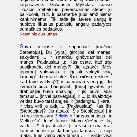
tarpusavyje. Galiausiai Mykolas surišo
likusius Stebėtojus, priversdamas stebėti jų
palikuonių žūtį, ir pasmerkė juos amžiniems
kankinimams. Tik tada jie atvėrė dangų ir
nuplovė likusius puolusių angelų padarytos
sumaišties pėdsakus.
Kosminis dualumas
S
avo vizijose ir sapnuose [mačiau
Stebėtojus]. Du [vyrai] ginčijosi dėl manęs,
sakydami ... ir smarkiai ginčydamiesi dėl
manęs. Paklausiau jų: ‚Kas esate, kad taip
susi[kovėte dėl manęs?]‘ Jie atsakė: ‚[Mes
tapome] valdovais ir įgalioti valdyti visą
žmoniją‘. Jie man sakė: ‚
Kurį mūsų
[renkiesi,
kad tave valdytų?]‘ ir pamačiau vieną jų. Jo
išvaizda buvo bauginanti, [tarsi] gyvatės, jo
drab[už]iai buvo spalvingi ir jis buvo labai
tamsus... [Ir vėl pažvelgiau], ir ... jo išvaizdoje
veidas buvo tarsi angies, ir [padengta...] kartu,
ir visa virš jo akių ... [Paklausiau:] ‚Kas šis
[Stebėtojas]?‘ Jis atsakė: Šis Steb[ėtojas] [ ir
jo trys vardai yra
Belialis
ir Tamsos princas], ir
Melkireša‘. Ir aš tariau: 'Mano Viešpatie, ką
valdo ...?' [Ir jis atsakė:] [... ir visi jo keliai yra]
tamsos ir visi jo darbai yra tamsos ... kaip
matai. Ir jis valdo visą tamsą ... ir valdo visą