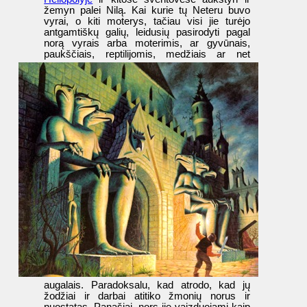
žemyn palei Nilą. Kai kurie tų Neteru buvo
vyrai, o kiti moterys, tačiau visi jie turėjo
antgamtiškų galių, leidusių pasirodyti pagal
norą vyrais arba moterimis, ar gyvūnais,
paukščiais, reptilijomis, medžiais ar net
augalais. Paradoksalu, kad atrodo, kad jų
žodžiai ir darbai atitiko žmonių norus ir