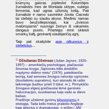
krūmynų gaisras įsiplieskė Kolumbijos
žurnalistės Ines de Montada sklype, subėgo
fermeriai, kad ugniai užkirstų kelią. Pati
žurnalistė ir namo savininkė Jovita Caicedo
tai stebėjo su siaubu akyse. Medinis namas
buvo beužsiliepsnojąs, kai „šviesos
malūnsparnis“ nusmigo žemyn iš vakarinės
dangaus pusės. Priartėjęs ėmė skleisti
smarkų šaltį, gesinantį siautėjančią ugnį.
Taip pat skaitykite
apie pilkuosius ir
stebėtojus
...
1)
Džiulianas Džeinsas
(
Julian Jaynes
, 1920-
1997) – amerikiečių psichologas, plačiausiai
žinomas knyga „Sąmonės kiltis dviskilčio
mąstymo skilimo metu“ (1976), pateikiančia
teoriją, kad senovės žmogus neturėjo sąmonės
(šiuolaikiniu supratimu), kuri atsirado tik rašto
laikmetyje (kažkur prieš 3 tūkst. m.). Pirmykščio
žmogaus elgesį greičiausiai lėmė garsinės
haliucinacijos, suvokiamas kaip vado ar dievo
balsas.
Pradžioje užsiėmė gyvūnų
biheviorizmu
ir
etologija. Tada kelis metus praleido Anglijoje
kaip aktorius ir dramaturgas, o grįžęs į JAV