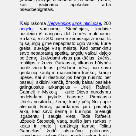
kas vadinama apokrifais arba
pseudoepigrafais.
K
aip rašoma
Negyvosios jūros ritiniuose
‚ 200
angelų
, vadinamų Stebėtojais, kadaise
nusileido iš dangaus dėl žemės malonumų.
Su laiku, visi 200 paėmė žemiškąją žmoną. Iš
tų sąjungų gimė nepaprasto ūgio vaikai, kurie
greitai suvalgė visą maistą. Kad patenkintų
savo nepaprastą apetitą, angelų vaikai klajojo
po žemę, žudydami visus paukščius, žvėris,
reptilijas ir žuvis. Galiausiai, alkanos būtybės
puolė vieni kitus, plėšdami mėsą nuo savo
gentainių kaulų ir malšindami troškulį kraujo
upėse. Kai ši destrukcijos banga nusirito per
pasaulį, sklidini kančių žmonių balsai pasiekė
galinguosius arkangelus – Urielį, Rafaelį,
Gabrielį ir Mykolą – kurie Dievo nurodymu
nedelsdami įvykdė bausmę. Pirmiausia
Urielis nusileido į žemę, kad įspėtų Nojų apie
ateinantį tvaną, patardamas jam pastatyti
arką, kad savo šeimą ir kūrinijos prieauglį
išgabentų į saugią vietą. Tada Rafaelis
užpuolė Stebėtojų vadą, surišo jam rankas ir
kojas ir įmetė į amžinąją tamsą. Toliau
Gabrielius žudė atskalūnų palikuonis,
ragindamas pabaisiškus angelų vaikus kautis