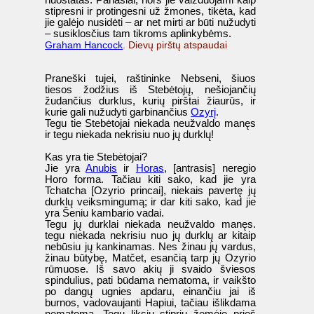
nuostatas. Panašiai, nors jie vaizduojami kaip
stipresni ir protingesni už žmones, tikėta, kad
jie galėjo nusidėti – ar net mirti ar būti nužudyti
– susiklosčius tam tikroms aplinkybėms.
Graham Hancock
. Dievų pirštų atspaudai
Praneški tujei, raštininke Nebseni, šiuos
tiesos žodžius iš Stebėtojų, nešiojančių
žudančius durklus, kurių pirštai žiaurūs, ir
kurie gali nužudyti garbinančius
Ozyrį
.
Tegu tie Stebėtojai niekada neužvaldo manęs
ir tegu niekada nekrisiu nuo jų durklų!
Kas yra tie Stebėtojai?
Jie yra
Anubis
ir
Horas
, [antrasis] neregio
Horo forma. Tačiau kiti sako, kad jie yra
Tchatcha [Ozyrio princai], niekais pavertę jų
durklų veiksmingumą; ir dar kiti sako, kad jie
yra Šeniu kambario vadai.
Tegu jų durklai niekada neužvaldo manęs.
tegu niekada nekrisiu nuo jų durklų ar kitaip
nebūsiu jų kankinamas. Nes žinau jų vardus,
žinau būtybę, Matčet, esančią tarp jų Ozyrio
rūmuose. Iš savo akių ji svaido šviesos
spindulius, pati būdama nematoma, ir vaikšto
po dangų ugnies apdaru, einančiu jai iš
burnos, vadovaujanti Hapiui, tačiau išlikdama