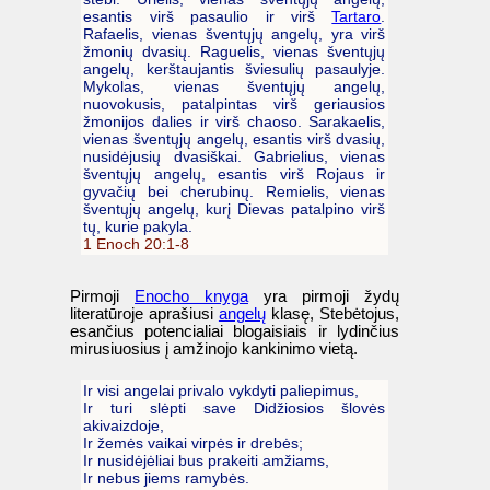
esantis virš pasaulio ir virš
Tartaro
.
Rafaelis, vienas šventųjų angelų, yra virš
žmonių dvasių. Raguelis, vienas šventųjų
angelų, kerštaujantis šviesulių pasaulyje.
Mykolas, vienas šventųjų angelų,
nuovokusis, patalpintas virš geriausios
žmonijos dalies ir virš chaoso. Sarakaelis,
vienas šventųjų angelų, esantis virš dvasių,
nusidėjusių dvasiškai. Gabrielius, vienas
šventųjų angelų, esantis virš Rojaus ir
gyvačių bei cherubinų. Remielis, vienas
šventųjų angelų, kurį Dievas patalpino virš
tų, kurie pakyla.
1 Enoch 20:1-8
Pirmoji
Enocho knyga
yra pirmoji žydų
literatūroje aprašiusi
angelų
klasę, Stebėtojus,
esančius potencialiai blogaisiais ir lydinčius
mirusiuosius į amžinojo kankinimo vietą.
Ir visi angelai privalo vykdyti paliepimus,
Ir turi slėpti save Didžiosios šlovės
akivaizdoje,
Ir žemės vaikai virpės ir drebės;
Ir nusidėjėliai bus prakeiti amžiams,
Ir nebus jiems ramybės.