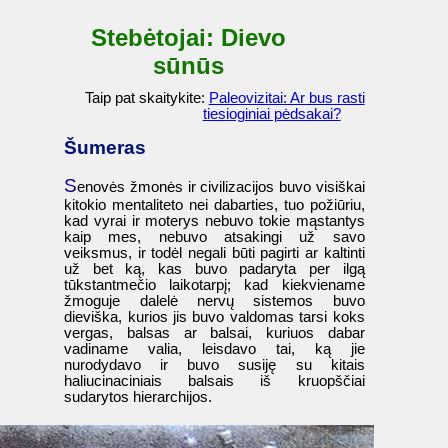
Stebėtojai: Dievo
sūnūs
Taip pat skaitykite:
Paleovizitai: Ar bus rasti
tiesioginiai pėdsakai?
Šumeras
S
enovės žmonės ir civilizacijos buvo visiškai
kitokio mentaliteto nei dabarties, tuo požiūriu,
kad vyrai ir moterys nebuvo tokie mąstantys
kaip mes, nebuvo atsakingi už savo
veiksmus, ir todėl negali būti pagirti ar kaltinti
už bet ką, kas buvo padaryta per ilgą
tūkstantmečio laikotarpį; kad kiekviename
žmoguje dalelė nervų sistemos buvo
dieviška, kurios jis buvo valdomas tarsi koks
vergas, balsas ar balsai, kuriuos dabar
vadiname valia, leisdavo tai, ką jie
nurodydavo ir buvo susiję su kitais
haliucinaciniais balsais iš kruopščiai
sudarytos hierarchijos.