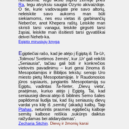
nematoma. Tegu liksiu stipriu žemėje prieš
Ra
, tegu atvyksiu saugiai Ozyrio akivaizdoje.
O tie, kurie vadovaujate prie savo altorių,
neleiskite savo aukoms man būti
siekiamoms, nes esu vietas iš garbinančių
Neberčer, anot Khepera raštų. Leiskite man
skristi tarsi vanagui, leiskite girgsėti tarsi
žąsiai, leiskite man išsitiesti tarsi gyvatiškai
deivei Neheb-ka.
Egipto mirusiųjų knyga
E
giptiečiai rašo, kad jie atėjo į Egiptą iš
Ta-Ur
,
‚Tolimos/ Svetimos žemės‘, kur ‚Ur‘ gali reikšti
„Seniausia“, tačiau gali būti ir konkrečios
vietovės pavadinimu – kuri gerai žinoma iš
Mesopotamijos ir Biblijos tekstų: senojo Uro
miesto pietų Mesopotamijoje. Ir Raudonosios
jūros sąsiauris, jungiantis Mesopotamiją su
Egiptu, vadintas
Ta-Neter
, ‚Dievų vieta‘,
praėjimas, kuriuo atėjo į Egiptą. Tai, kad
seniausieji dievai atėjo iš biblinės Šemo šalies
papildomai liudija tai, kad šių seniausių dievų
vardai yra kilę iš ‚semitų‘ (akadų) kalbų. Taip
Ptahas
, neturintis prasmės egiptiečių kalboje
semitų kalbose reiškia ‚sukūręs daiktus
raižydamas bei atidarydamas‘.
Zecharia Sitchin
. Dievų ir žmonių karai