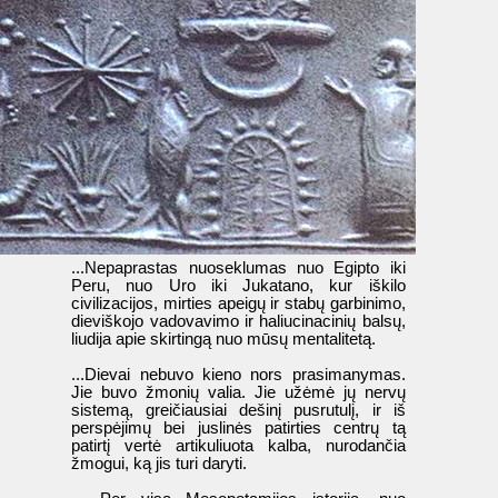
...Nepaprastas nuoseklumas nuo Egipto iki
Peru, nuo Uro iki Jukatano, kur iškilo
civilizacijos, mirties apeigų ir stabų garbinimo,
dieviškojo vadovavimo ir haliucinacinių balsų,
liudija apie skirtingą nuo mūsų mentalitetą.
...Dievai nebuvo kieno nors prasimanymas.
Jie buvo žmonių valia. Jie užėmė jų nervų
sistemą, greičiausiai dešinį pusrutulį, ir iš
perspėjimų bei juslinės patirties centrų tą
patirtį vertė artikuliuota kalba, nurodančia
žmogui, ką jis turi daryti.