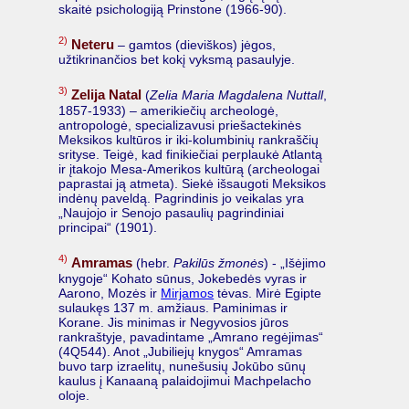
skaitė psichologiją Prinstone (1966-90).
2)
Neteru
– gamtos (dieviškos) jėgos,
užtikrinančios bet kokį vyksmą pasaulyje.
3)
Zelija Natal
(
Zelia Maria Magdalena Nuttall
,
1857-1933) – amerikiečių archeologė,
antropologė, specializavusi priešactekinės
Meksikos kultūros ir iki-kolumbinių rankraščių
srityse. Teigė, kad finikiečiai perplaukė Atlantą
ir įtakojo Mesa-Amerikos kultūrą (archeologai
paprastai ją atmeta). Siekė išsaugoti Meksikos
indėnų paveldą. Pagrindinis jo veikalas yra
„Naujojo ir Senojo pasaulių pagrindiniai
principai“ (1901).
4)
Amramas
(hebr.
Pakilūs žmonės
) - „Išėjimo
knygoje“ Kohato sūnus, Jokebedės vyras ir
Aarono, Mozės ir
Mirjamos
tėvas. Mirė Egipte
sulaukęs 137 m. amžiaus. Paminimas ir
Korane. Jis minimas ir Negyvosios jūros
rankraštyje, pavadintame „Amrano regėjimas“
(4Q544). Anot „Jubiliejų knygos“ Amramas
buvo tarp izraelitų, nunešusių Jokūbo sūnų
kaulus į Kanaaną palaidojimui Machpelacho
oloje.