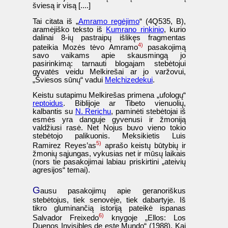
šviesą ir visą [....]
Tai citata iš „
Amramo regėjimo
“ (4Q535, B),
aramėjiško teksto iš
Kumrano rinkinio
, kurio
dalinai 8-ių pastraipų išlikęs fragmentas
4)
pateikia Mozės tėvo Amramo
pasakojimą
savo vaikams apie skausmingą jo
pasirinkimą: tarnauti blogajam stebėtojui
gyvatės veidu Melkirešai ar jo varžovui,
„Šviesos sūnų“ vadui
Melchizedekui
.
Keistu sutapimu Melkirešas primena „ufologų“
reptoidus
. Biblijoje ar Tibeto vienuolių,
kalbantis su
N. Rerichu
, paminėti stebėtojai iš
esmės yra danguje gyvenusi ir žmoniją
valdžiusi rasė. Net Nojus buvo vieno tokio
stebėtojo palikuonis. Meksikietis Luis
5)
Ramirez Reyes’as
aprašo keistų būtybių ir
žmonių sąjungas, vykusias net ir mūsų laikais
(nors tie pasakojimai labiau priskirtini „ateivių
agresijos“ temai).
G
ausu pasakojimų apie geranoriškus
stebėtojus, tiek senovėje, tiek dabartyje. Iš
tikro gluminančią istoriją pateikė ispanas
6)
Salvador Freixedo
knygoje „Ellos: Los
Duenos Invisibles de este Mundo“ (1988). Kai