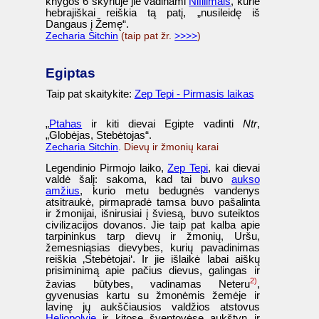
knygos 6 skyriuje jie vadinami
Nifilimais
, kurie
hebrajiškai reiškia tą patį, „nusileidę iš
Dangaus į Žemę“.
Zecharia Sitchin
(taip pat žr.
>>>>
)
Egiptas
Taip pat skaitykite:
Zep Tepi - Pirmasis laikas
„
Ptahas
ir kiti dievai Egipte vadinti
Ntr
,
„Globėjas, Stebėtojas“.
Zecharia Sitchin
. Dievų ir žmonių karai
Legendinio Pirmojo laiko,
Zep Tepi
, kai dievai
valdė šalį: sakoma, kad tai buvo
aukso
amžius
, kurio metu bedugnės vandenys
atsitraukė, pirmapradė tamsa buvo pašalinta
ir žmonijai, išnirusiai į šviesą, buvo suteiktos
civilizacijos dovanos. Jie taip pat kalba apie
tarpininkus tarp dievų ir žmonių, Uršu,
žemesniąsias dievybes, kurių pavadinimas
reiškia ‚Stebėtojai‘. Ir jie išlaikė labai aiškų
prisiminimą apie pačius dievus, galingas ir
2)
žavias būtybes, vadinamas Neteru
,
gyvenusias kartu su žmonėmis žemėje ir
lavinę jų aukščiausios valdžios atstovus
Heliopolyje
ir kitose šventovėse aukštyn ir