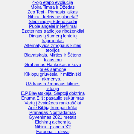
4-ojo etapo evoliucija
Moira Timsa ir Džedas
Zep Tepi - Pirmasis laikas
Nibiru - keleivinė planeta?
Slėpiningieji Edeno sodai
Puolę angelai ir Nefilimai
Ezoterinės tradicijos riboženkliai
Dingusių šumerų lentelių
fragmentas
Alternatyvios žmogaus kilties
teorijos
Blavatskaja. Mirties ir Šėtono
klausimu
Grahamas Hankokas ir kova
prieš sąmonę
Kiklopų griuvėsiai ir milžiniški
akmenys...
Uždrausta žmogaus kilmės
istorija
E.P.Blavatskaja. Slaptoji doktrina
Enuma Eliš: pasaulio sukūrimas
Vartų į žvaigždes rankraščiai
Apie Bibliją trumpai drūtai
Pranašas Nostradamas
Gyvenimas 2021 metais
Elohimų alchemija
Nibiru - planeta X?
Faraonai ir dievai