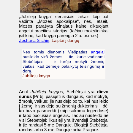
„Jubiliejų knyga“ senaisiais laikais taip pat
vadinta „Mozės apokalipse“, nes, atseit,
Mozės parašyta Sinajaus kalne diktuojant
angelui praeities istorijas (tačiau mokslininkai
įsitikinę, kad knyga parengta 2 a. pr.m.e.)
Zecharia Sitchin
. Laiptai į dangų
Nes tomis dienomis Viešpaties
angelai
nusileido virš žemės – tie, kurie vadinami
Stebėtojais – ir turėjo mokyti žmonių
vaikus, kad žemėje palaikytų teisingumą ir
dorą.
Jubiliejų knyga
Anot
Jubiliejų knygos
, Stebėtojai yra
dievo
sūnūs
[Pr 6], pasiųsti iš dangaus, kad mokytų
žmonių vaikus; jie nusidėjo po to, kai nusileido
į žemę, ir susidėjo su žmonių dukterimis – dėl
ko buvo pasmerkti (kaip sakoma legendose)
ir tapo puolusiais angelais. Tačiau nusileido ne
visi Stebėtojai: likusieji yra šventieji Stebėtojai
ir jie randasi 5-me Danguje. Blogieji Stebėtojai
randasi arba 3-me Danguje arba Pragare.