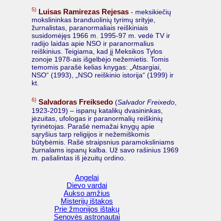
5)
Luisas Ramirezas Rejesas
- meksikiečių
mokslininkas branduolinių tyrimų srityje,
žurnalistas, paranormaliais reiškiniais
susidomėjęs 1966 m. 1995-97 m. vedė TV ir
radijo laidas apie NSO ir paranormalius
reiškinius. Teigiama, kad jį Meksikos Tylos
zonoje 1978-ais išgelbėjo nežemietis. Tomis
temomis parašė kelias knygas: „Atsargiai,
NSO“ (1993), „NSO reiškinio istorija“ (1999) ir
kt.
6)
Salvadoras Freiksedo
(
Salvador Freixedo
,
1923-2019) – ispanų katalikų dvasininkas,
jėzuitas, ufologas ir paranormalių reiškinių
tyrinėtojas. Parašė nemažai knygų apie
sąryšius tarp religijos ir nežemiškomis
būtybėmis. Rašė straipsnius paramoksliniams
žurnalams ispanų kalba. Už savo rašinius 1969
m. pašalintas iš jėzuitų ordino.
Angelai
Dievo vardai
Aukso amžius
Misterijų ištakos
Prie žmonijos ištakų
Senovės astronautai