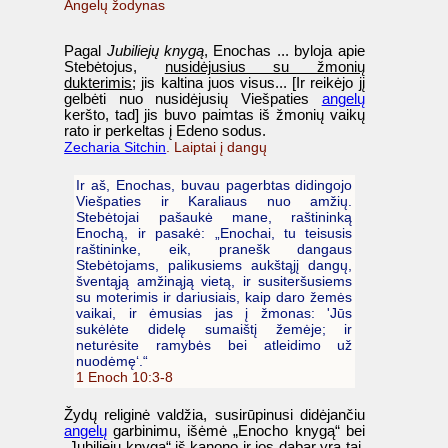
Angelų žodynas
Pagal
Jubiliejų knygą
, Enochas ... byloja apie
Stebėtojus,
nusidėjusius su žmonių
dukterimis
; jis kaltina juos visus... [Ir reikėjo jį
gelbėti nuo nusidėjusių Viešpaties
angelų
keršto, tad] jis buvo paimtas iš žmonių vaikų
rato ir perkeltas į Edeno sodus.
Zecharia Sitchin
. Laiptai į dangų
Ir aš, Enochas, buvau pagerbtas didingojo
Viešpaties ir Karaliaus nuo amžių.
Stebėtojai pašaukė mane, raštininką
Enochą, ir pasakė: „Enochai, tu teisusis
raštininke, eik, pranešk dangaus
Stebėtojams, palikusiems aukštąjį dangų,
šventąją amžinąją vietą, ir susiteršusiems
su moterimis ir dariusiais, kaip daro žemės
vaikai, ir ėmusias jas į žmonas: 'Jūs
sukėlėte didelę sumaištį žemėje; ir
neturėsite ramybės bei atleidimo už
nuodėmę‘.“
1 Enoch 10:3-8
Žydų religinė valdžia, susirūpinusi didėjančiu
angelų
garbinimu, išėmė „Enocho knygą“ bei
„Jubiliejų knygą“ iš kanono ir jos dabar yra tai,